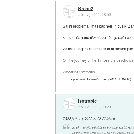
Brane2
::
5. avg 2011, 08:59
Saj ni problema. Imaš pač helij in dušik. Za t
kar se računančniške robe tiče, jo pač nare
Za tisti ubogi mikrokrmilnik to ni prekomplic
On the journey of life, I chose the psycho pa
Zgodovina sprememb…
spremenil:
Brane2
(
5. avg 2011 ob 09:10
)
Isotropic
::
5. avg 2011, 09:29
St235
je
4. avg 2011 ob 13:53
izjavil
:
Zrak v tvojih pljučih se bo tako skrčil na 
popolnoma nenevarno, ker se pljuča brez 