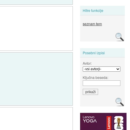
Hitre funkcije
seznam tem
Posebni izpisi
Avtor:
Ključna beseda: