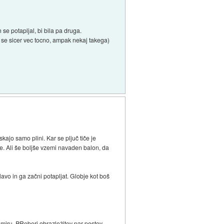
 se potapljal, bi bila pa druga.
se sicer vec tocno, ampak nekaj takega)
kajo samo plini. Kar se pljuč tiče je
be. Ali še boljše vzemi navaden balon, da
lavo in ga začni potapljat. Globje kot boš
i miru. PReberi obrazložitev par postov