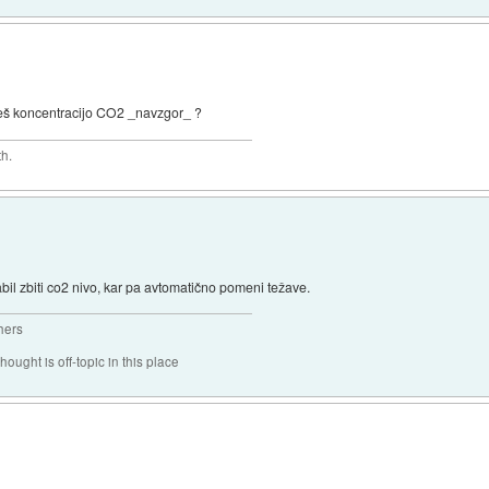
uješ koncentracijo CO2 _navzgor_ ?
th.
bil zbiti co2 nivo, kar pa avtomatično pomeni težave.
hers
hought is off-topic in this place