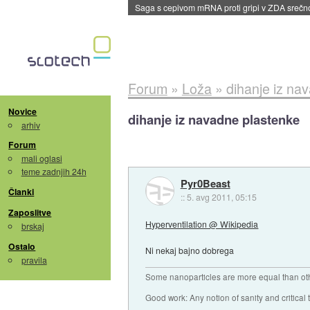
BMW v vozilih začel predvajati reklame
::
dane
Forum
»
Loža
»
dihanje iz na
Novice
dihanje iz navadne plastenke
arhiv
Forum
mali oglasi
teme zadnjih 24h
Pyr0Beast
Članki
::
5. avg 2011, 05:15
Zaposlitve
Hyperventilation @ Wikipedia
brskaj
Ostalo
Ni nekaj bajno dobrega
pravila
Some nanoparticles are more equal than ot
Good work: Any notion of sanity and critical t