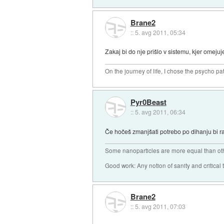
Brane2
::
5. avg 2011, 05:34
Zakaj bi do nje prišlo v sistemu, kjer omej
On the journey of life, I chose the psycho pa
Pyr0Beast
::
5. avg 2011, 06:34
Če hočeš zmanjšati potrebo po dihanju bi ra
Some nanoparticles are more equal than ot
Good work: Any notion of sanity and critical t
Brane2
::
5. avg 2011, 07:03