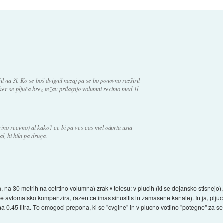
čil na 3l. Ko se boš dvignil nazaj pa se bo ponovno razširil
ker se pljuča brez težav prilagajo volumni recimo med 1l
rino recimo) al kako? ce bi pa ves cas mel odprta usta
al, bi bila pa druga.
 na 30 metrih na cetrtino volumna) zrak v telesu: v plucih (ki se dejansko stisnejo
r se avtomatsko kompenzira, razen ce imas sinusitis in zamasene kanale). In ja, plj
v, na 0.45 litra. To omogoci prepona, ki se "dvgine" in v plucno votlino "potegne" za 