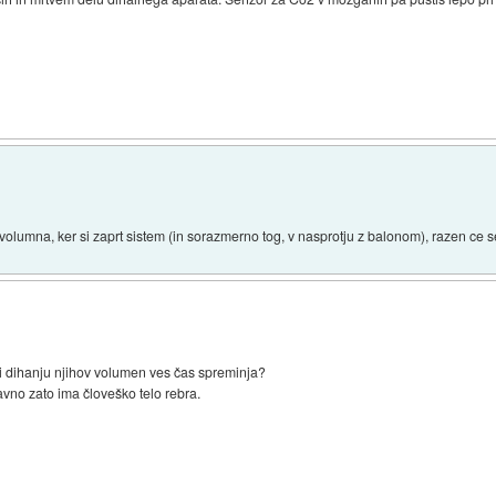
e volumna, ker si zaprt sistem (in sorazmerno tog, v nasprotju z balonom), razen ce s
ri dihanju njihov volumen ves čas spreminja?
avno zato ima človeško telo rebra.