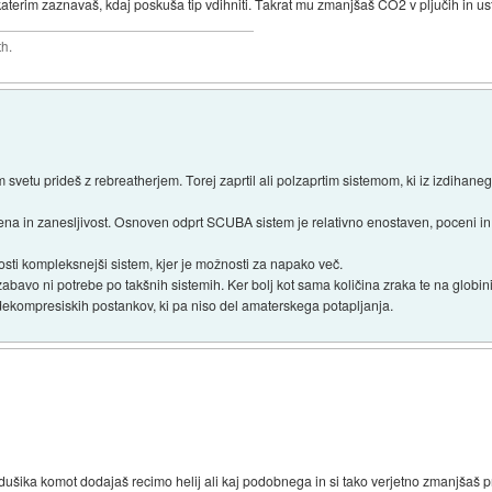
katerim zaznavaš, kdaj poskuša tip vdihniti. Takrat mu zmanjšaš CO2 v pljučih in us
th.
m svetu prideš z rebreatherjem. Torej zaprtil ali polzaprtim sistemom, ki iz izdihane
ena in zanesljivost. Osnoven odprt SCUBA sistem je relativno enostaven, poceni in 
osti kompleksnejši sistem, kjer je možnosti za napako več.
avo ni potrebe po takšnih sistemih. Ker bolj kot sama količina zraka te na globini 
h dekompresiskih postankov, ki pa niso del amaterskega potapljanja.
dušika komot dodajaš recimo helij ali kaj podobnega in si tako verjetno zmanjšaš 