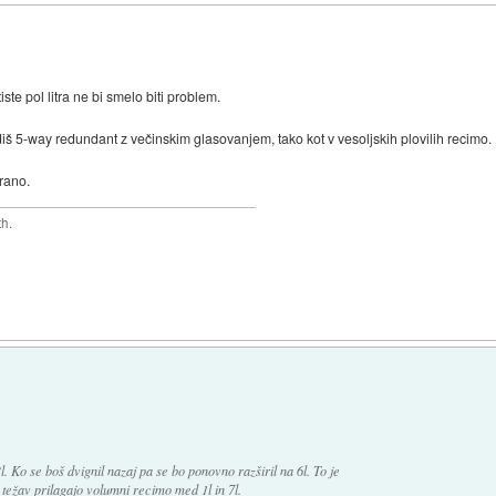
iste pol litra ne bi smelo biti problem.
diš 5-way redundant z večinskim glasovanjem, tako kot v vesoljskih plovilih recimo.
irano.
th.
3l. Ko se boš dvignil nazaj pa se bo ponovno razširil na 6l. To je
težav prilagajo volumni recimo med 1l in 7l.