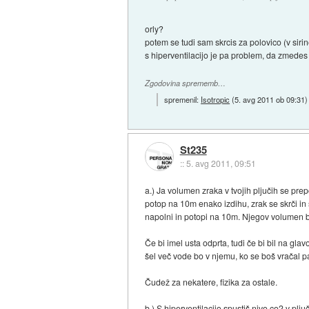
orly?
potem se tudi sam skrcis za polovico (v sirin
s hiperventilacijo je pa problem, da zmede
Zgodovina sprememb…
spremenil:
Isotropic
(
5. avg 2011 ob 09:31
)
St235
::
5. avg 2011, 09:51
a.) Ja volumen zraka v tvojih pljučih se pre
potop na 10m enako izdihu, zrak se skrči in
napolni in potopi na 10m. Njegov volumen b
Če bi imel usta odprta, tudi če bi bil na gla
šel več vode bo v njemu, ko se boš vračal pa
Čudež za nekatere, fizika za ostale.
b.) S hiperventilacijo spustiš nivo co2 v p