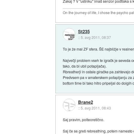
Zakaj ? V "ustniku" imaš senzor podtlaka s 
On the journey of life, I chose the psycho pa
St235
::
5. avg 2011, 08:37
To je že mal ZF sfera. ŠE najbližje v realne
Največji problem vseh te igračk je seveda c
tako, da bi ubil potapljača).
Rbreatherji in ostale giračke pa zahtevajo d
Predvsem pa v amaterskem potapljanju za zab
bottom time bi tako hitro pripeljal do dolgi
Brane2
::
5. avg 2011, 08:43
Saj pravim, polteoretično.
Saj če se greš rebreathing, potem namesto 