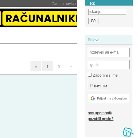
Išči:
Zadnje novice
Prijava
2
»
«
1
Zapomni si me
nov uporabnik
pozabili geslo?