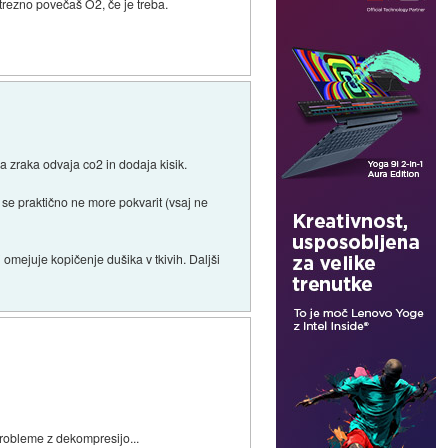
trezno povečaš O2, če je treba.
ga zraka odvaja co2 in dodaja kisik.
se praktično ne more pokvarit (vsaj ne
omejuje kopičenje dušika v tkivih. Daljši
probleme z dekompresijo...