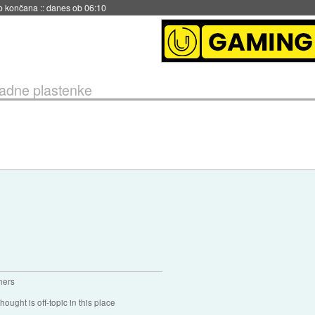
s ob 06:09
vadne plastenke
hers
hought is off-topic in this place