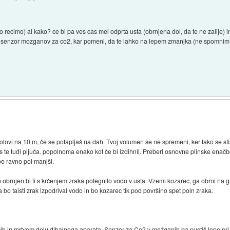
o recimo) al kako? ce bi pa ves cas mel odprta usta (obrnjena dol, da te ne zalije) in
s senzor mozganov za co2, kar pomeni, da te lahko na lepem zmanjka (ne spomnim 
polovi na 10 m, če se potapljaš na dah. Tvoj volumen se ne spremeni, ker tako se stis
 s te tudi pljuča. popolnoma enako kot če bi izdihnil. Preberi osnovne plinske enač
o ravno pol manjši.
vo obrnjen bi ti s krčenjem zraka potegnilo vodo v usta. Vzemi kozarec, ga obrni na g
 bo taisti zrak izpodrival vodo in bo kozarec tik pod površino spet poln zraka.
ljučih in mrtvem delu dihalnega aparata. Senzor za Co2 v možganih pa pustiš lepo pr