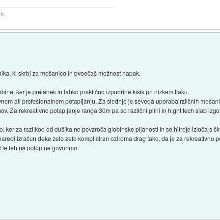
th.
ika, ki skrbi za mešanico in pvoečaš možnost napak.
ine, ker je prelahek in lahko praktično izpodrine kisik pri nizkem tlaku.
ivnem ali profesionalnem potapljanju. Za slednje je seveda uporaba rzličnih mešanic
ov. Za rekreativno potapljanje ranga 30m pa so različni plini in hight tech slab izg
, ker za razlikod od dušika ne povzroča globinske pijanosti in se hitreje izloča s 
aredi izračun deke zelo zelo kompliciran oziroma drag tako, da je za rekreativn
eč le teh na potop ne govorimo.