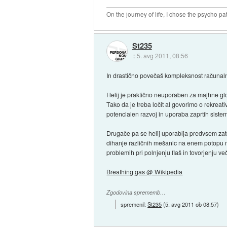
On the journey of life, I chose the psycho pa
St235
::
5. avg 2011, 08:56
In drastično povečaš kompleksnost računaln
Helij je praktično neuporaben za majhne glob
Tako da je treba ločit al govorimo o rekreat
potencialen razvoj in uporaba zaprtih sistem
Drugače pa se helij uporablja predvsem zato
dihanje različnih mešanic na enem potopu n
problemih pri polnjenju flaš in tovorjenju v
Breathing gas @ Wikipedia
Zgodovina sprememb…
spremenil:
St235
(
5. avg 2011 ob 08:57
)