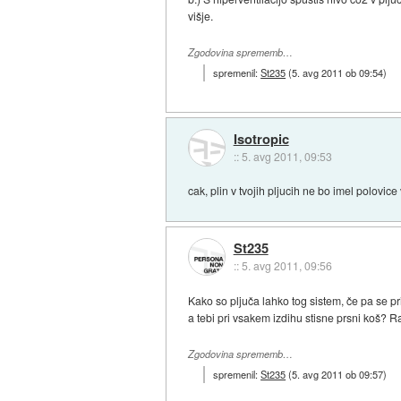
višje.
Zgodovina sprememb…
spremenil:
St235
(
5. avg 2011 ob 09:54
)
Isotropic
::
5. avg 2011, 09:53
cak, plin v tvojih pljucih ne bo imel polovic
St235
::
5. avg 2011, 09:56
Kako so pljuča lahko tog sistem, če pa se p
a tebi pri vsakem izdihu stisne prsni koš? R
Zgodovina sprememb…
spremenil:
St235
(
5. avg 2011 ob 09:57
)