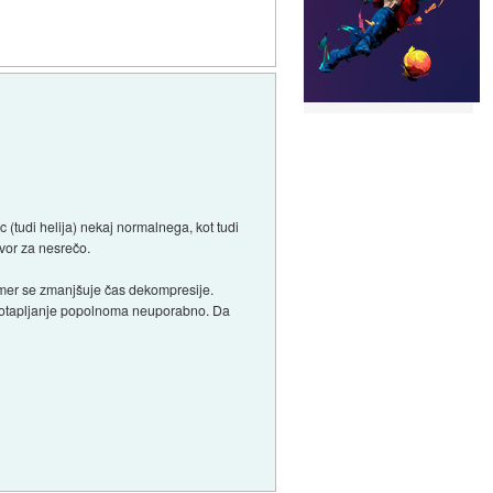
 (tudi helija) nekaj normalnega, kot tudi
ovor za nesrečo.
čimer se zmanjšuje čas dekompresije.
o potapljanje popolnoma neuporabno. Da