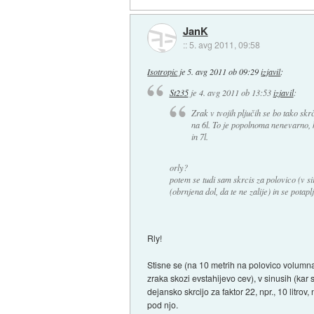
JanK
::
5. avg 2011, 09:58
Isotropic
je
5. avg 2011 ob 09:29
izjavil
:
St235
je
4. avg 2011 ob 13:53
izjavil
:
Zrak v tvojih pljučih se bo tako skr
na 6l. To je popolnoma nenevarno, 
in 7l.
orly?
potem se tudi sam skrcis za polovico (v si
(obrnjena dol, da te ne zalije) in se potaplj
Rly!
Stisne se (na 10 metrih na polovico volumna,
zraka skozi evstahijevo cev), v sinusih (ka
dejansko skrcijo za faktor 22, npr., 10 litro
pod njo.