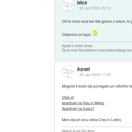
iskra
::
28. apr 2006, 22:10
OK to nima veze ker itak gremo z avtom, ki 
Ostanimo on topic
Ajow! 5 metru drow ...
Če bi imel Ronaldinho izvenzakonskega sina,
Azrael
::
29. apr 2006, 17:32
Mogoče ti bodo kaj pomagale pri odločitvi te
Otok vir
apartmaji na Visu in Mljetu
Apartmaji na hvaru?
Meni sta pri srcu otoka Cres in Lošinj.
Nekoč je bil Slo-tech.