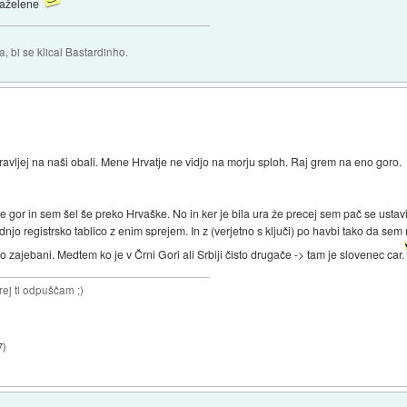
 zaželene
 bi se klical Bastardinho.
avljej na naši obali. Mene Hrvatje ne vidjo na morju sploh. Raj grem na eno goro.
rne gor in sem šel še preko Hrvaške. No in ker je bila ura že precej sem pač se ustav
adnjo registrsko tablico z enim sprejem. In z (verjetno s ključi) po havbi tako da se
o zajebani. Medtem ko je v Črni Gori ali Srbiji čisto drugače -> tam je slovenec car.
rej ti odpuščam ;)
7
)