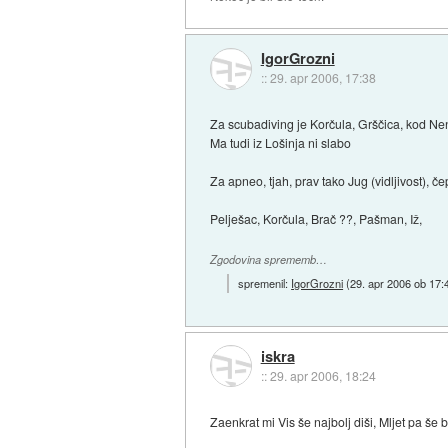
IgorGrozni
::
29. apr 2006, 17:38
Za scubadiving je Korčula, Grščica, kod Ne
Ma tudi iz Lošinja ni slabo
Za apneo, tjah, prav tako Jug (vidljivost), 
Pelješac, Korčula, Brač ??, Pašman, Iž,
Zgodovina sprememb…
spremenil:
IgorGrozni
(
29. apr 2006 ob 17:
iskra
::
29. apr 2006, 18:24
Zaenkrat mi Vis še najbolj diši, Mljet pa še 