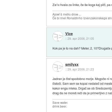
Za1x hvala za linke, če še koga kaj piči, pa
Ajow! 5 metru drow ...
Če bi imel Ronaldinho izvenzakonskega sina,
Vice
::
29. apr 2006, 21:05
Kok pa je to na dah? Meter, 2, 10?Drugače pa
smilyxx
::
29. apr 2006, 21:23
Jadran je čist spodobno morje. Mogoče ni ra
čistoči. Sam sem se kopal nedaleč od mesta
kakor enga mleka. Drgač se ob Sredozemlju 
drag da ne moreš reči da je primerljivo z n
Save water.
drink beer.