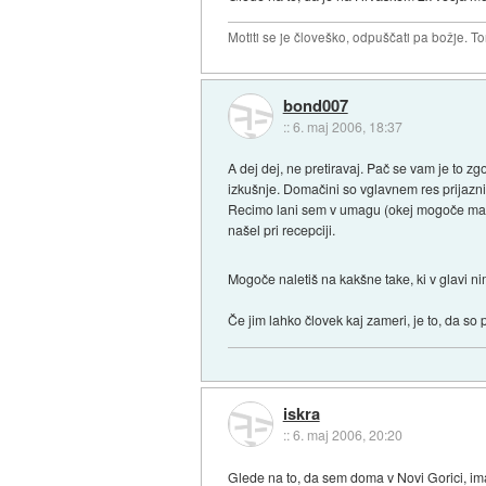
Motiti se je človeško, odpuščati pa božje. To
bond007
::
6. maj 2006, 18:37
A dej dej, ne pretiravaj. Pač se vam je to z
izkušnje. Domačini so vglavnem res prijazni
Recimo lani sem v umagu (okej mogoče mal s
našel pri recepciji.
Mogoče naletiš na kakšne take, ki v glavi nim
Če jim lahko človek kaj zameri, je to, da s
iskra
::
6. maj 2006, 20:20
Glede na to, da sem doma v Novi Gorici, ima