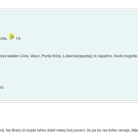
nota,
1A
čeprav kakšen Cres, Valun, Punta Križa, Lubenice(spodaj) ni napačno. Ilovik mogoče.
40
)
bolj. Na Braču bi bojda lahko dobil nekaj bolj poceni, če pa bo res toliko ceneje, Mlj