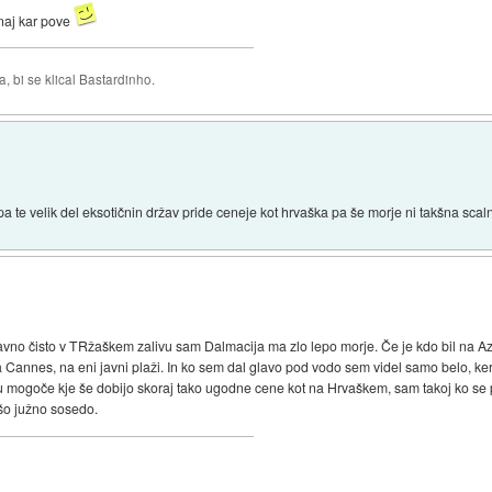
 naj kar pove
 bi se klical Bastardinho.
 te velik del eksotičnin držav pride ceneje kot hrvaška pa še morje ni takšna scaln
vno čisto v TRžaškem zalivu sam Dalmacija ma zlo lepo morje. Če je kdo bil na Azur
 Cannes, na eni javni plaži. In ko sem dal glavo pod vodo sem videl samo belo, ke
mogoče kje še dobijo skoraj tako ugodne cene kot na Hrvaškem, sam takoj ko se p
ašo južno sosedo.