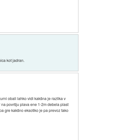
ica kot jadran.
ni obali lahko vidi kakšna je razlika v
r na površju plava ene 1-2m debela plast
a gre kakšno eksotiko je pa prevoz tako