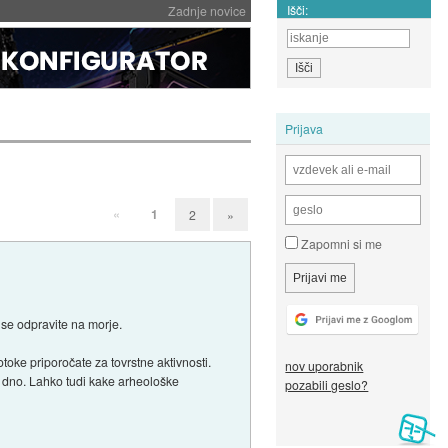
Išči:
Zadnje novice
Prijava
«
1
2
»
Zapomni si me
se odpravite na morje.
oke priporočate za tovrstne aktivnosti.
nov uporabnik
 dno. Lahko tudi kake arheološke
pozabili geslo?