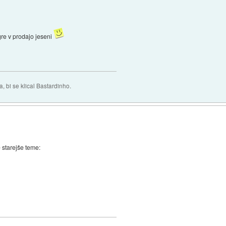
gre v prodajo jeseni
 bi se klical Bastardinho.
 starejše teme: