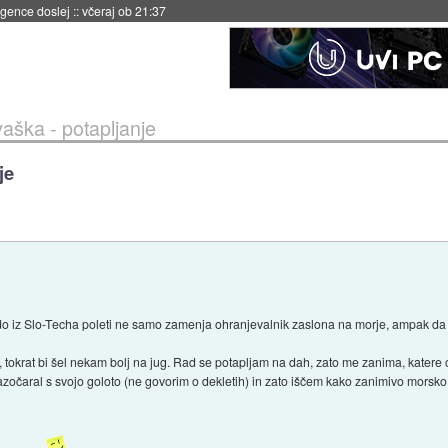
 umetne inteligence
::
včeraj ob 21:23
vaška - potapljanje
je
do iz Slo-Techa poleti ne samo zamenja ohranjevalnik zaslona na morje, ampak da 
okrat bi šel nekam bolj na jug. Rad se potapljam na dah, zato me zanima, katere ot
očaral s svojo goloto (ne govorim o dekletih) in zato iščem kako zanimivo morsko