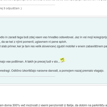
rej ti odpuščam ;)
godlo in zaradi tega boš zdej vsem vso hrvaško odsvetoval. Jaz in vsi moji kolegi/pri
, da se kei z njimi pomenit, uglavnem ni pene sploh.
lab primer, ker je tam res velik slovencev) zgubil mobitel v enem zabaviščnem par
ajo vse poštiman. A takih je precej tudi v slo...
o predragi. Odlično izkoriščajo naravne danosti, a pomojem nazaj premalo vlagajo.
m doma 300% več možnosti z vsemi penzionisti iz Italije, da dobim na parkirišču av