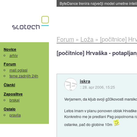
Spletne strani začele streči oglase za agente
Forum
»
Loža
»
[počitnice] Hr
Novice
[počitnice] Hrvaška - potapljan
arhiv
Forum
mali oglasi
teme zadnjih 24h
iskra
Članki
::
28. apr 2006, 15:25
Zaposlitve
Verjamem, da kljub svoji g33kovosti marsik
brskaj
Ostalo
Letos imam v planu ponoven obisk Hrvaške, t
pravila
Konkretno me je predlani Pag popolnoma raz
ostanke, pač do globine 10m