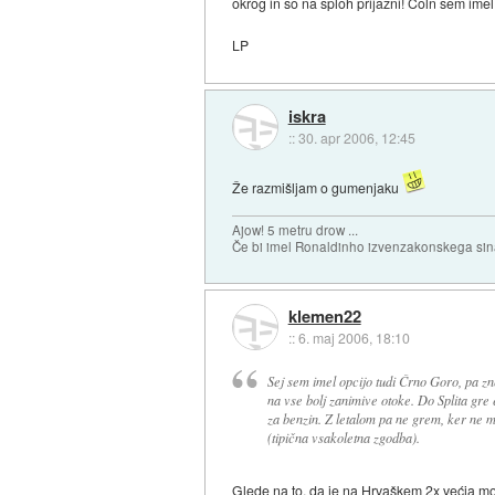
okrog in so na sploh prijazni! Čoln sem imel
LP
iskra
::
30. apr 2006, 12:45
Že razmišljam o gumenjaku
Ajow! 5 metru drow ...
Če bi imel Ronaldinho izvenzakonskega sina,
klemen22
::
6. maj 2006, 18:10
Sej sem imel opcijo tudi Črno Goro, pa zn
na vse bolj zanimive otoke. Do Splita gre 
za benzin. Z letalom pa ne grem, ker ne m
(tipična vsakoletna zgodba).
Glede na to, da je na Hrvaškem 2x većja mož