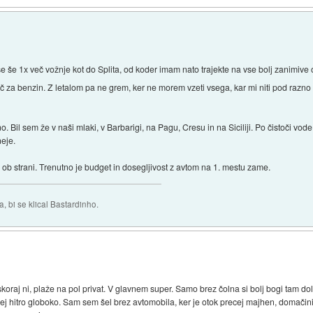
 še 1x več vožnje kot do Splita, od koder imam nato trajekte na vse bolj zanimive o
eč za benzin. Z letalom pa ne grem, ker ne morem vzeti vsega, kar mi niti pod razno
. Bil sem že v naši mlaki, v Barbarigi, na Pagu, Cresu in na Siciliji. Po čistoči vod
neje.
ob strani. Trenutno je budget in dosegljivost z avtom na 1. mestu zame.
 bi se klical Bastardinho.
koraj ni, plaže na pol privat. V glavnem super. Samo brez čolna si bolj bogi tam do
ej hitro globoko. Sam sem šel brez avtomobila, ker je otok precej majhen, domačini t