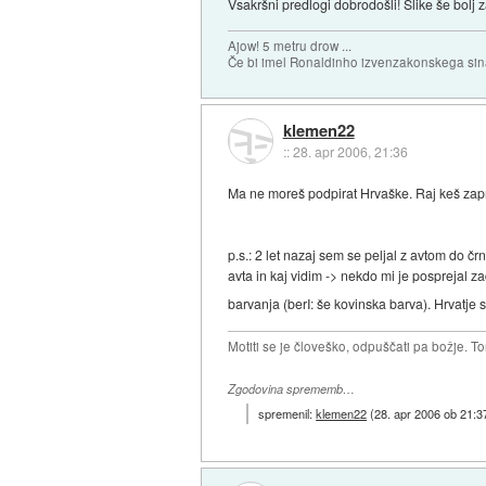
Vsakršni predlogi dobrodošli! Slike še bolj
Ajow! 5 metru drow ...
Če bi imel Ronaldinho izvenzakonskega sina,
klemen22
::
28. apr 2006, 21:36
Ma ne moreš podpirat Hrvaške. Raj keš zapr
p.s.: 2 let nazaj sem se peljal z avtom do č
avta in kaj vidim -> nekdo mi je posprejal z
barvanja (berI: še kovinska barva). Hrvatje s
Motiti se je človeško, odpuščati pa božje. To
Zgodovina sprememb…
spremenil:
klemen22
(
28. apr 2006 ob 21:3