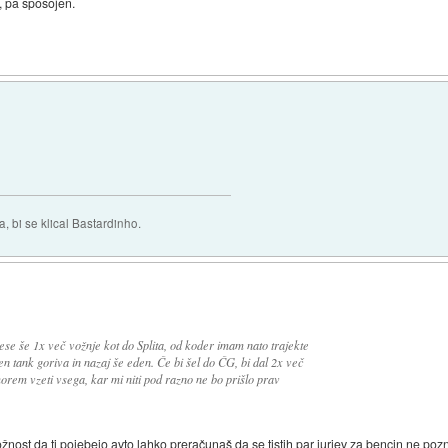
, pa sposojen.
 bi se klical Bastardinho.
ese še 1x več vožnje kot do Splita, od koder imam nato trajekte
en tank goriva in nazaj še eden. Če bi šel do ČG, bi dal 2x več
orem vzeti vsega, kar mi niti pod razno ne bo prišlo prav
nost da ti pojebejo avto lahko preračunaš da se tistih par jurjev za bencin ne poz