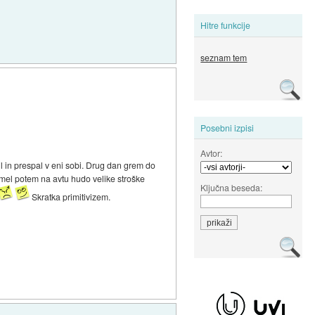
Hitre funkcije
seznam tem
Posebni izpisi
Avtor:
il in prespal v eni sobi. Drug dan grem do
m mel potem na avtu hudo velike stroške
Ključna beseda:
Skratka primitivizem.