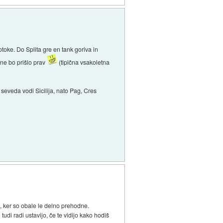
toke. Do Splita gre en tank goriva in
 ne bo prišlo prav
(tipična vsakoletna
e seveda vodi Sicilija, nato Pag, Cres
l, ker so obale le delno prehodne.
udi radi ustavijo, če te vidijo kako hodiš