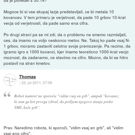
Mogoce bi si vse skupaj lazje predstavljali, ce bi metala 10
kovancev. V tem primeru je verjetnost, da pade 10 grbov 10-krat
vecja od verjetnosti, da pade samo ena cifra.
Po drugi strani pa se mi zdi, da o problemu ne smemo razmisljati,
ces, da imamo na voljo neskonco metov. Ne. Takoj ko pade vsaj N-
1 grbov, moramo zastaviti celotno svoje premozenje. Pa recimo, da
igramo igro s 1000 kovanci, kjer imamo teoreticno 1000-krat vecjo
moznost, da zadanemo, ce stavimo na cifro. Mozno, da bi se hitro
postavil na stran kmetov.
Thomas
::
22. jul 2011, 07:09
Robot namreč ne sporoča "vidim vsaj en grb", ampak "kovanec,
ki sem ga kot prvega izbral, da pošljem njegovo stanje preko
SMS, kaže grb".
Prav. Naredimo robota, ki sporoči, "vidim vsaj en grb", ali "vidim
vsaj eno cifro".