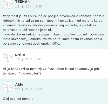
TESKAn
::
21. jul 2011, 15:29
Verjetnost je IMO 50%, pa če pošlješ nevemkoliko robotov. Ker tale
robotek nič ne vpliva na sam met, niti ne vpliva med metom, ko pa
kovanca padeta in robotek pošpega, kaj je padlo, je pa tako ali
tako vseeno, ali robotek je ali ni.
Tako da dokler nekdo ne pojasni, kako robotkov pogled _po koncu
meta kovancev_ kakorkoli vpliva na to, kako bosta kovanca padla,
bo zame verjetnost dveh enakih 50%.
pietro
::
21. jul 2011, 15:31
Ali je kaka razlika med izjavo, "vsaj eden izmed kovancev je grb,"
ter izjavo, "ni dveh cifer"?
Aldo
::
21. jul 2011, 15:53
Glej post od nevone.