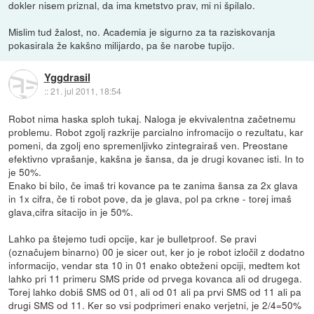
dokler nisem priznal, da ima kmetstvo prav, mi ni špilalo.
Mislim tud žalost, no. Academia je sigurno za ta raziskovanja
pokasirala že kakšno milijardo, pa še narobe tupijo.
Yggdrasil
::
21. jul 2011, 18:54
Robot nima haska sploh tukaj. Naloga je ekvivalentna začetnemu
problemu. Robot zgolj razkrije parcialno infromacijo o rezultatu, kar
pomeni, da zgolj eno spremenljivko zintegrairaš ven. Preostane
efektivno vprašanje, kakšna je šansa, da je drugi kovanec isti. In to
je 50%.
Enako bi bilo, če imaš tri kovance pa te zanima šansa za 2x glava
in 1x cifra, če ti robot pove, da je glava, pol pa crkne - torej imaš
glava,cifra sitacijo in je 50%.
Lahko pa štejemo tudi opcije, kar je bulletproof. Se pravi
(označujem binarno) 00 je sicer out, ker jo je robot izločil z dodatno
informacijo, vendar sta 10 in 01 enako obteženi opciji, medtem kot
lahko pri 11 primeru SMS pride od prvega kovanca ali od drugega.
Torej lahko dobiš SMS od 01, ali od 01 ali pa prvi SMS od 11 ali pa
drugi SMS od 11. Ker so vsi podprimeri enako verjetni, je 2/4=50%