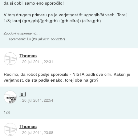
da si dobil samo eno sporočilo!
V tem drugem primeru pa je verjetnost št ugodnih/št vseh. Torej
1/3; torej (grb,grb)/(grb,grb)+(grb,cifra)+(cifra,grb)
Zgodovina sprememb…
spremenilo:
luli
(
20. jul 2011 ob 22:27
)
Thomas
::
20. jul 2011, 22:31
Recimo, da robot pošlje sporočilo - NISTA padli dve cifri. Kakšn je
verjetnost, da sta padla enako, torej oba na grb?
luli
::
20. jul 2011, 22:54
1/3
Thomas
::
20. jul 2011, 23:08