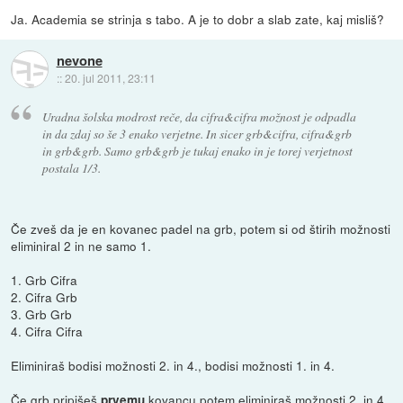
Ja. Academia se strinja s tabo. A je to dobr a slab zate, kaj misliš?
nevone
::
20. jul 2011, 23:11
Uradna šolska modrost reče, da cifra&cifra možnost je odpadla
in da zdaj so še 3 enako verjetne. In sicer grb&cifra, cifra&grb
in grb&grb. Samo grb&grb je tukaj enako in je torej verjetnost
postala 1/3.
Če zveš da je en kovanec padel na grb, potem si od štirih možnosti
eliminiral 2 in ne samo 1.
1. Grb Cifra
2. Cifra Grb
3. Grb Grb
4. Cifra Cifra
Eliminiraš bodisi možnosti 2. in 4., bodisi možnosti 1. in 4.
Če grb pripišeš
kovancu potem eliminiraš možnosti 2. in 4.
prvemu