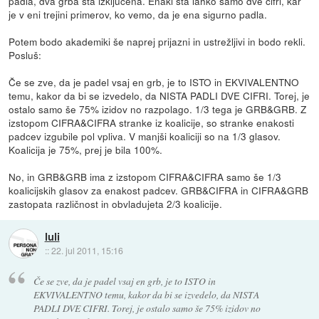
padla, dva grba sta izključena. Enaki sta lahko samo dve cifri, kar
je v eni trejini primerov, ko vemo, da je ena sigurno padla.
Potem bodo akademiki še naprej prijazni in ustrežljivi in bodo rekli.
Posluš:
Če se zve, da je padel vsaj en grb, je to ISTO in EKVIVALENTNO
temu, kakor da bi se izvedelo, da NISTA PADLI DVE CIFRI. Torej, je
ostalo samo še 75% izidov no razpolago. 1/3 tega je GRB&GRB. Z
izstopom CIFRA&CIFRA stranke iz koalicije, so stranke enakosti
padcev izgubile pol vpliva. V manjši koaliciji so na 1/3 glasov.
Koalicija je 75%, prej je bila 100%.
No, in GRB&GRB ima z izstopom CIFRA&CIFRA samo še 1/3
koalicijskih glasov za enakost padcev. GRB&CIFRA in CIFRA&GRB
zastopata različnost in obvladujeta 2/3 koalicije.
luli
::
22. jul 2011, 15:16
Če se zve, da je padel vsaj en grb, je to ISTO in
EKVIVALENTNO temu, kakor da bi se izvedelo, da NISTA
PADLI DVE CIFRI. Torej, je ostalo samo še 75% izidov no