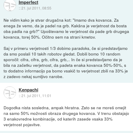
Imperfect
::
21. jul 2011, 08:55
Ne vidim kako je stvar drugačna kot: "Imamo dva kovanca. Za
enega že vemo, da je padel na grb. Kakšna je verjetnost da bosta
oba padla na grb?" Upoštevamo le verjetnost da pade grb drugega
kovanca, torej 50%. Očitno sem na strani kmetov.
Saj v primeru verjetnosti 1/3 dobimo paradoks, če si predstavljamo
da smo poslali 10 takih robotov gledat. Dobili bomo 10 random
sporočil: cifra, cifra, grb, cifra, grb,.. In če si predstavljamo da je
bila na začetku verjetnost, da padeta enaka kovanca 50%-50%, s
to dodatno informacijo pa bomo vsakič to verjetnost zbili na 33% je
z zadevo nekaj sumljivo narobe.
Kenpachi
::
21. jul 2011, 11:01
Dogodka nista sosledna, ampak hkratna. Zato se ne moreš omejit
na samo 50% možnosti obraza drugega kovanca. V trenu obstajajo
3 enakovredne kombinacije, od katerih zasede vsaka 33%
verjetnost pojavitve.