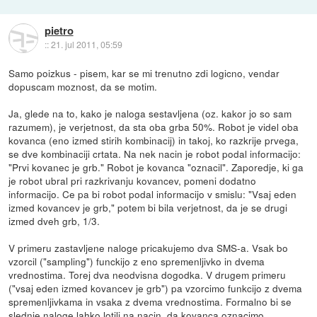
pietro
::
21. jul 2011, 05:59
Samo poizkus - pisem, kar se mi trenutno zdi logicno, vendar
dopuscam moznost, da se motim.
Ja, glede na to, kako je naloga sestavljena (oz. kakor jo so sam
razumem), je verjetnost, da sta oba grba 50%. Robot je videl oba
kovanca (eno izmed stirih kombinacij) in takoj, ko razkrije prvega,
se dve kombinaciji crtata. Na nek nacin je robot podal informacijo:
"Prvi kovanec je grb." Robot je kovanca "oznacil". Zaporedje, ki ga
je robot ubral pri razkrivanju kovancev, pomeni dodatno
informacijo. Ce pa bi robot podal informacijo v smislu: "Vsaj eden
izmed kovancev je grb," potem bi bila verjetnost, da je se drugi
izmed dveh grb, 1/3.
V primeru zastavljene naloge pricakujemo dva SMS-a. Vsak bo
vzorcil ("sampling") funckijo z eno spremenljivko in dvema
vrednostima. Torej dva neodvisna dogodka. V drugem primeru
("vsaj eden izmed kovancev je grb") pa vzorcimo funkcijo z dvema
spremenljivkama in vsaka z dvema vrednostima. Formalno bi se
slednje naloge lahko lotili na nacin, da kovanca oznacimo,