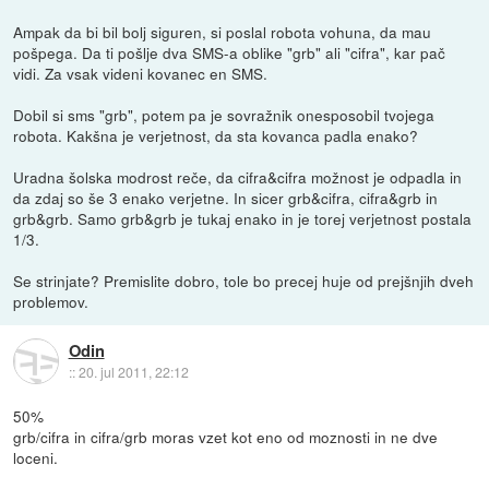
Ampak da bi bil bolj siguren, si poslal robota vohuna, da mau
pošpega. Da ti pošlje dva SMS-a oblike "grb" ali "cifra", kar pač
vidi. Za vsak videni kovanec en SMS.
Dobil si sms "grb", potem pa je sovražnik onesposobil tvojega
robota. Kakšna je verjetnost, da sta kovanca padla enako?
Uradna šolska modrost reče, da cifra&cifra možnost je odpadla in
da zdaj so še 3 enako verjetne. In sicer grb&cifra, cifra&grb in
grb&grb. Samo grb&grb je tukaj enako in je torej verjetnost postala
1/3.
Se strinjate? Premislite dobro, tole bo precej huje od prejšnjih dveh
problemov.
Odin
::
20. jul 2011, 22:12
50%
grb/cifra in cifra/grb moras vzet kot eno od moznosti in ne dve
loceni.