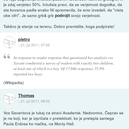
je zdaj verjeten 50%. Intuitsia pravi, da se verjetnost dogodka, da
sta kovanca padla enako NI spremenila, če smo izvedeli, da "nista
obe cifri". Je samo grb& grb
svojo verjetnost.
podvojil
Takšno je stanje na terenu. Dobro premislite, koga podpirate!
pietro
::
21. jul 2011, 07:52
In response to reader response that questioned her analysis vos
Savant conducted a survey of readers with exactly two children,
at least one of which is a boy. Of 17,946 responses, 35.9%
reported two boys.
(Wikipedia)
Thomas
::
21. jul 2011, 08:02
Vos Savantova je tukaj na strani Academie. Nedvomno. Čeprav se
je ne boji, kar je izpričala v preteklosti, ko je pretepla samega
Paula Erdosa ko mačka, na Monty Hall.