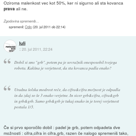
Oziroma malenkost vec kot 50%, ker ni sigurno ali sta kovanca
ali ne.
prava
Zgodovina sprememb…
spremenil:
Odin
(
20. jul 2011 ob 22:14
)
luli
::
20. jul 2011, 22:24
Dobil si sms "grb", potem pa je sovražnik onesposobil tvojega
robota. Kakšna je verjetnost, da sta kovanca padla enako?
Uradna šolska modrost reče, da cifra&cifra možnost je odpadla
in da zdaj so še 3 enako verjetne. In sicer grb&cifra, cifra&grb
in grb&grb. Samo grb&grb je tukaj enako in je torej verjetnost
postala 1/3.
Če si prvo sporočilo dobil : padel je grb, potem odpadeta dve
možnosti : cifra,cifra in cifra,grb, razen če nalogo spremeniš tako,