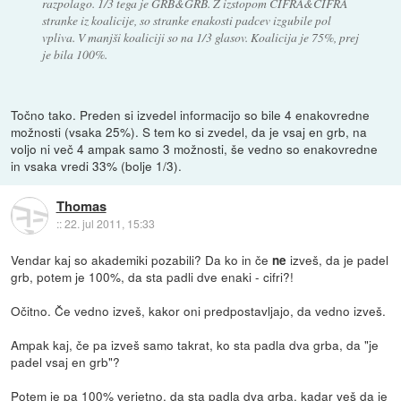
razpolago. 1/3 tega je GRB&GRB. Z izstopom CIFRA&CIFRA
stranke iz koalicije, so stranke enakosti padcev izgubile pol
vpliva. V manjši koaliciji so na 1/3 glasov. Koalicija je 75%, prej
je bila 100%.
Točno tako. Preden si izvedel informacijo so bile 4 enakovredne
možnosti (vsaka 25%). S tem ko si zvedel, da je vsaj en grb, na
voljo ni več 4 ampak samo 3 možnosti, še vedno so enakovredne
in vsaka vredi 33% (bolje 1/3).
Thomas
::
22. jul 2011, 15:33
Vendar kaj so akademiki pozabili? Da ko in če
izveš, da je padel
ne
grb, potem je 100%, da sta padli dve enaki - cifri?!
Očitno. Če vedno izveš, kakor oni predpostavljajo, da vedno izveš.
Ampak kaj, če pa izveš samo takrat, ko sta padla dva grba, da "je
padel vsaj en grb"?
Potem je pa 100% verjetno, da sta padla dva grba, kadar veš da je