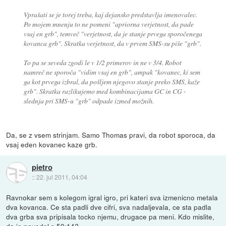
Vprašati se je torej treba, kaj dejansko predstavlja imenovalec.
Po mojem mnenju to ne pomeni "apriorna verjetnost, da pade
vsaj en grb", temveč "verjetnost, da je
stanje prvega sporočenega
kovanca grb". Skratka verjetnost, da v prvem SMS-su piše "grb".
To pa se seveda zgodi le v 1/2 primerov in ne v 3/4. Robot
namreč ne sporoča "vidim vsaj en grb", ampak "kovanec, ki sem
ga kot prvega izbral, da pošljem njegovo stanje preko SMS, kaže
grb". Skratka razlikujemo med kombinacijama GC in CG -
slednja pri SMS-u "grb" odpade izmed možnih.
Da, se z vsem strinjam. Samo Thomas pravi, da robot sporoca, da
vsaj eden kovanec kaze grb.
pietro
::
22. jul 2011, 04:04
Ravnokar sem s kolegom igral igro, pri kateri sva izmenicno metala
dva kovanca. Ce sta padli dve cifri, sva nadaljevala, ce sta padla
dva grba sva pripisala tocko njemu, drugace pa meni. Kdo mislite,
da je povedel s 50:14?