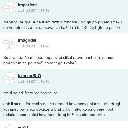
Imperfect
::
21. jul 2011, 11:10
Nene to ne gre. A če ti sovražnik robotke uničuje po prvem sms-ju,
bo verjetnost za to, da kovanca kažeta isto 1/3, če ti jih ne pa 1/2.
imagodei
::
21. jul 2011, 11:48
Se prau da če ni nobenega, ki bi slišal drevo pasti, drevo med
padanjem ne povzroči nobenega zvoka?
klemenSLO
::
21. jul 2011, 12:10
Meni se zdi čisto logično tako:
dobili smo informacijo da je eden od kovancev pokazal grb, drugi
kovanec pa lahko pokaže grb ali cifro. Tako končno vejetnost
določa samo zadnji kovanec - torej 50% da sta oba grba
jeti51