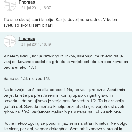
Thomas
::
21. jul 2011, 16:37
Tle smo skoraj sami kmetje. Kar je dovolj nenavadno. V belem
svetu so skoraj sami piflarji.
Thomas
::
21. jul 2011, 18:49
V belem svetu, kot je razvidno iz linkov, sklepajo, če izvedo da je
vsaj en kovanec padel na grb, da je verjetnost, da sta oba kovanca
padla enako, 1/3!
Samo še 1/3, nič več 1/2.
Na to svojo kunšt so sila ponosni. No, ne vsi - pretežna Academia
pa je, kmetje pa prestrašeni in komaj upajo dvigniti glavo in
povedati, da po njihovo je verjetnost še vedno 1/2. Ta informacija
gor ali dol. Seveda morajo kmetje priznati, da gre verjetnost dveh
grbov na 50%, verjetnost mešanih pa ostane na 1/4 - each one.
Kot je nekdo zgoraj že posumil, jaz sem na strani kmetov. Ne dolgo
še sicer, par dni, vendar dokončno. Sem rabil zadevo v praksi in