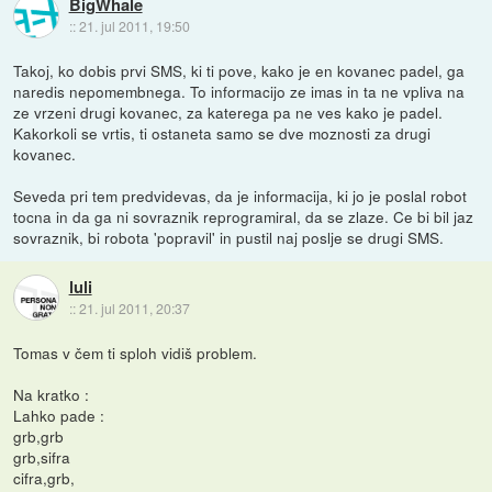
BigWhale
::
21. jul 2011, 19:50
Takoj, ko dobis prvi SMS, ki ti pove, kako je en kovanec padel, ga
naredis nepomembnega. To informacijo ze imas in ta ne vpliva na
ze vrzeni drugi kovanec, za katerega pa ne ves kako je padel.
Kakorkoli se vrtis, ti ostaneta samo se dve moznosti za drugi
kovanec.
Seveda pri tem predvidevas, da je informacija, ki jo je poslal robot
tocna in da ga ni sovraznik reprogramiral, da se zlaze. Ce bi bil jaz
sovraznik, bi robota 'popravil' in pustil naj poslje se drugi SMS.
luli
::
21. jul 2011, 20:37
Tomas v čem ti sploh vidiš problem.
Na kratko :
Lahko pade :
grb,grb
grb,sifra
cifra,grb,