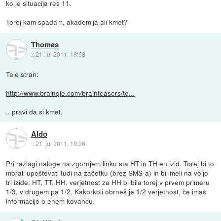
ko je situacija res 11.
Torej kam spadam, akademija ali kmet?
Thomas
::
21. jul 2011, 18:58
Tale stran:
http://www.braingle.com/brainteasers/te...
.. pravi da si kmet.
Aldo
::
21. jul 2011, 19:36
Pri razlagi naloge na zgornjem linku sta HT in TH en izid. Torej bi to
morali upoštevati tudi na začetku (brez SMS-a) in bi imeli na voljo
tri izide: HT, TT, HH, verjetnost za HH bi bila torej v prvem primeru
1/3, v drugem pa 1/2. Kakorkoli obrneš je 1/2 verjetnost, če imaš
informacijo o enem kovancu.