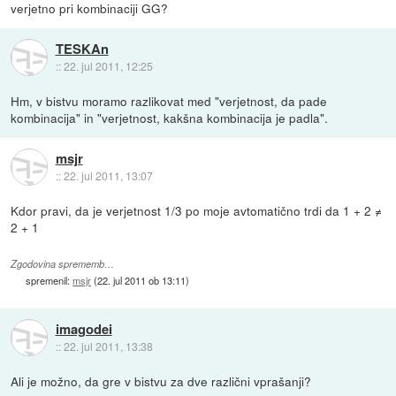
verjetno pri kombinaciji GG?
TESKAn
::
22. jul 2011, 12:25
Hm, v bistvu moramo razlikovat med "verjetnost, da pade
kombinacija" in "verjetnost, kakšna kombinacija je padla".
msjr
::
22. jul 2011, 13:07
Kdor pravi, da je verjetnost 1/3 po moje avtomatično trdi da 1 + 2 ≠
2 + 1
Zgodovina sprememb…
spremenil:
msjr
(
22. jul 2011 ob 13:11
)
imagodei
::
22. jul 2011, 13:38
Ali je možno, da gre v bistvu za dve različni vprašanji?