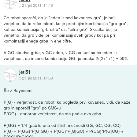
::
21. jul 2011, 14:48
Če robot sporoči, da je "eden izmed kovancev grb", je bolj
verjetno, da to reče takrat, ko je pred njim kombinacija "grb-grb",
kot pa kombinacija "grb-cifra" oz. "cifra-grb". Skratka bolj je
verjetno, da grb videl pri kombinaciji dveh grbov kot pa pri
kombinaciji enega grba in ene cifre.
V GG sta dva grba, v GC eden, v CG pa tudi samo eden in
verjetnost, da imamo kombinacijo GG, je enaka 2/(2+1+1) = 50%
jeti51
::
21. jul 2011, 14:58
Še z Bayesom:
P(G) - verjetnost, da robot, ko pogleda prvi kovanec, vidi, da kaže
grb in sporoči "grb" po SMS-u
P(GG) - apriorna verjetnost, da sta padla dva grba
P(GG) = 1/4 (pač le ena od štirih možnosti GG, GC, CG, CC)
P(G) = P(GG)*P(G|GG) + P(GC)*P(G|GC) + P(CG)*P(G|CG) +
P(CC)*P(G|CC) =