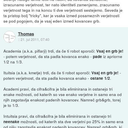
izracunamo verjetnost, ter nato identiteti zamenjamo, zracunamo
verjetnost tega in na koncu ti dve verjetnosti sestejemo. Seveda je
ta pristop bolj "tricky", ker je vsaka izmed posameznih verjetnosti
se pod pogojem, da je vsaj eden izmed kovancev grb.
Thomas
::
21. jul 2011, 07:40
Academia (a.k.a. piflarji) trdi, da če ti robot sporoči:
Vsaj en grb je!
- potem verjetnost, da sta padla kovanca enako -
iz apriorne
pade
1/2 na 1/3.
Ituitsia (a.k.a. kmetje) trdi, da če ti robot sporoči:
-
Vsaj en grb je!
potem verjetnost, da sta padla kovanca enako -
.
ostane 1/2
Academi pravi, da cifra&cifra je bila eliminirana in ostanejo tri
enake možnosti, od katerih so vse enako verjetne in samo ena od
njih zagotavlja enakost padenih kovancev. Namreč grb&grb, torej
je to 1/3.
Intuitsia pravi, da cifra&cifra je bila eliminirana in ostanejo tri
možnosti, od katerih sta dve verjetni po 25% in samo ena
neenake
od njiju zagotavlja enakost padenih kovancev. Namreč grb&grb, ki