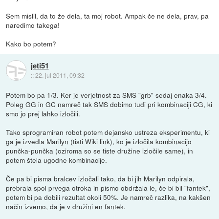
Sem mislil, da to že dela, ta moj robot. Ampak če ne dela, prav, pa
naredimo takega!
Kako bo potem?
jeti51
::
22. jul 2011, 09:32
Potem bo pa 1/3. Ker je verjetnost za SMS "grb" sedaj enaka 3/4.
Poleg GG in GC namreč tak SMS dobimo tudi pri kombinaciji CG, ki
smo jo prej lahko izločili.
Tako sprogramiran robot potem dejansko ustreza eksperimentu, ki
ga je izvedla Marilyn (tisti Wiki link), ko je izločila kombinacijo
punčka-punčka (oziroma so se tiste družine izločile same), in
potem štela ugodne kombinacije.
Če pa bi pisma bralcev izločali tako, da bi jih Marilyn odpirala,
prebrala spol prvega otroka in pismo obdržala le, če bi bil "fantek",
potem bi pa dobili rezultat okoli 50%. Je namreč razlika, na kakšen
način izvemo, da je v družini en fantek.