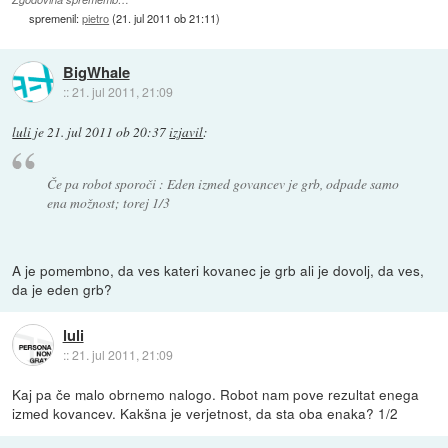
spremenil:
pietro
(
21. jul 2011 ob 21:11
)
BigWhale
::
21. jul 2011, 21:09
luli
je
21. jul 2011 ob 20:37
izjavil
:
Če pa robot sporoči : Eden izmed govancev je grb, odpade samo
ena možnost; torej 1/3
A je pomembno, da ves kateri kovanec je grb ali je dovolj, da ves,
da je eden grb?
luli
::
21. jul 2011, 21:09
Kaj pa če malo obrnemo nalogo. Robot nam pove rezultat enega
izmed kovancev. Kakšna je verjetnost, da sta oba enaka? 1/2