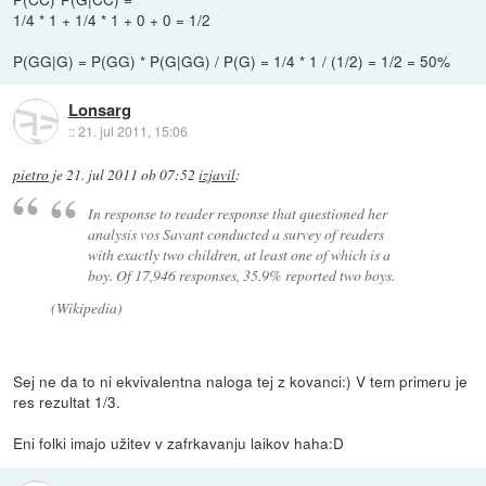
1/4 * 1 + 1/4 * 1 + 0 + 0 = 1/2
P(GG|G) = P(GG) * P(G|GG) / P(G) = 1/4 * 1 / (1/2) = 1/2 = 50%
Lonsarg
::
21. jul 2011, 15:06
pietro
je
21. jul 2011 ob 07:52
izjavil
:
In response to reader response that questioned her
analysis vos Savant conducted a survey of readers
with exactly two children, at least one of which is a
boy. Of 17,946 responses, 35.9% reported two boys.
(Wikipedia)
Sej ne da to ni ekvivalentna naloga tej z kovanci:) V tem primeru je
res rezultat 1/3.
Eni folki imajo užitev v zafrkavanju laikov haha:D