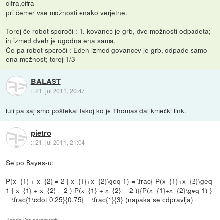
cifra,cifra
pri čemer vse možnosti enako verjetne.
Torej če robot sporoči : 1. kovanec je grb, dve možnosti odpadeta;
in izmed dveh je ugodna ena sama.
Če pa robot sporoči : Eden izmed govancev je grb, odpade samo
ena možnost; torej 1/3
BALAST
::
21. jul 2011, 20:47
luli pa saj smo poštekal takoj ko je Thomas dal kmečki link.
pietro
::
21. jul 2011, 21:04
Se po Bayes-u:
P(x_{1} + x_{2} = 2 | x_{1}+x_{2}\geq 1) = \frac{ P(x_{1}+x_{2}\geq
1 | x_{1} + x_{2} = 2 ) P(x_{1} + x_{2} = 2 )}{P(x_{1}+x_{2}\geq 1) }
= \frac{1\cdot 0.25}{0.75} = \frac{1}{3} (napaka se odpravlja)
Zgodovina sprememb…