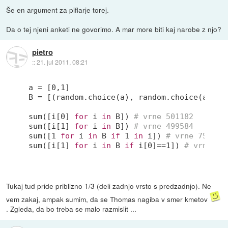
Še en argument za piflarje torej.
Da o tej njeni anketi ne govorimo. A mar more biti kaj narobe z njo?
pietro
::
21. jul 2011, 08:21
a = [
0
,
1
]

B = [(random.choice(a), random.choice(a)) 
f
sum([i[
0
] 
for
 i 
in
 B]) 
# vrne 501182
sum([i[
1
] 
for
 i 
in
 B]) 
# vrne 499584
sum([
1
for
 i 
in
 B 
if
1
in
 i]) 
# vrne 750750
sum([i[
1
] 
for
 i 
in
 B 
if
 i[
0
]==
1
]) 
# vrne 25
Tukaj tud pride priblizno 1/3 (deli zadnjo vrsto s predzadnjo). Ne
vem zakaj, ampak sumim, da se Thomas nagiba v smer kmetov
. Zgleda, da bo treba se malo razmislit ...