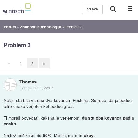
☰
Forum
»
Znanost in tehnologija
»
Problem 3
Problem 3
«
1
2
»
Thomas
::
20. jul 2011, 22:07
Nekje sta bila vržena dva kovanca. Poštena. Se reče, da je padec
cifre enako verjeten kot padec grba.
Ti moraš povedati, kakšna je verjetnost,
da sta oba kovanca padla
.
enako
Najbrž boš rekel da
. Mislim, da je to
.
50%
okay