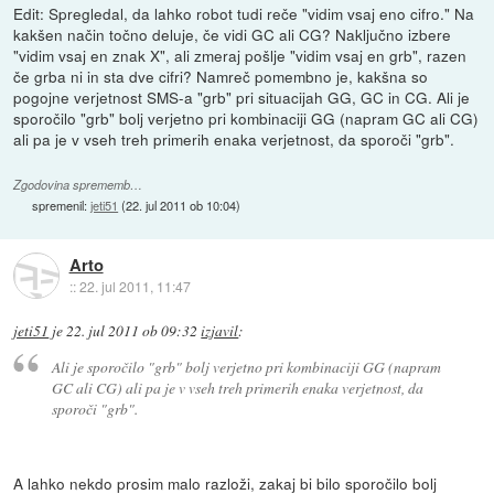
Edit: Spregledal, da lahko robot tudi reče "vidim vsaj eno cifro." Na
kakšen način točno deluje, če vidi GC ali CG? Naključno izbere
"vidim vsaj en znak X", ali zmeraj pošlje "vidim vsaj en grb", razen
če grba ni in sta dve cifri? Namreč pomembno je, kakšna so
pogojne verjetnost SMS-a "grb" pri situacijah GG, GC in CG. Ali je
sporočilo "grb" bolj verjetno pri kombinaciji GG (napram GC ali CG)
ali pa je v vseh treh primerih enaka verjetnost, da sporoči "grb".
Zgodovina sprememb…
spremenil:
jeti51
(
22. jul 2011 ob 10:04
)
Arto
::
22. jul 2011, 11:47
jeti51
je
22. jul 2011 ob 09:32
izjavil
:
Ali je sporočilo "grb" bolj verjetno pri kombinaciji GG (napram
GC ali CG) ali pa je v vseh treh primerih enaka verjetnost, da
sporoči "grb".
A lahko nekdo prosim malo razloži, zakaj bi bilo sporočilo bolj