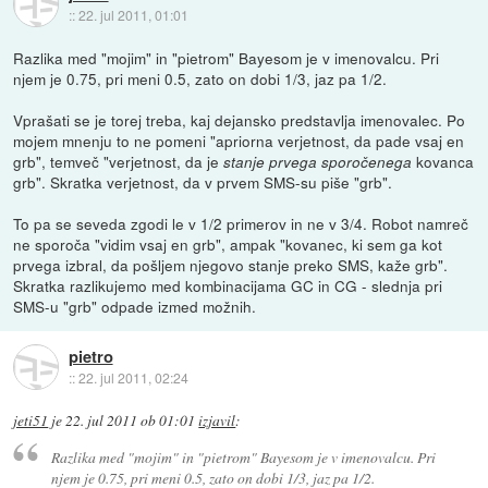
::
22. jul 2011, 01:01
Razlika med "mojim" in "pietrom" Bayesom je v imenovalcu. Pri
njem je 0.75, pri meni 0.5, zato on dobi 1/3, jaz pa 1/2.
Vprašati se je torej treba, kaj dejansko predstavlja imenovalec. Po
mojem mnenju to ne pomeni "apriorna verjetnost, da pade vsaj en
grb", temveč "verjetnost, da je
kovanca
stanje prvega sporočenega
grb". Skratka verjetnost, da v prvem SMS-su piše "grb".
To pa se seveda zgodi le v 1/2 primerov in ne v 3/4. Robot namreč
ne sporoča "vidim vsaj en grb", ampak "kovanec, ki sem ga kot
prvega izbral, da pošljem njegovo stanje preko SMS, kaže grb".
Skratka razlikujemo med kombinacijama GC in CG - slednja pri
SMS-u "grb" odpade izmed možnih.
pietro
::
22. jul 2011, 02:24
jeti51
je
22. jul 2011 ob 01:01
izjavil
:
Razlika med "mojim" in "pietrom" Bayesom je v imenovalcu. Pri
njem je 0.75, pri meni 0.5, zato on dobi 1/3, jaz pa 1/2.