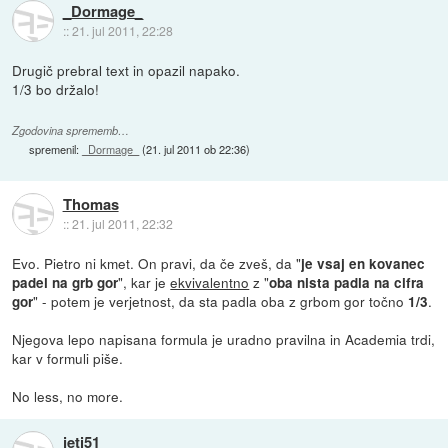
_Dormage_
::
21. jul 2011, 22:28
Drugič prebral text in opazil napako.
1/3 bo držalo!
Zgodovina sprememb…
spremenil:
_Dormage_
(
21. jul 2011 ob 22:36
)
Thomas
::
21. jul 2011, 22:32
Evo. Pietro ni kmet. On pravi, da če zveš, da "
je vsaj en kovanec
", kar je
ekvivalentno
z "
padel na grb gor
oba nista padla na cifra
" - potem je verjetnost, da sta padla oba z grbom gor točno
.
gor
1/3
Njegova lepo napisana formula je uradno pravilna in Academia trdi,
kar v formuli piše.
No less, no more.
jeti51