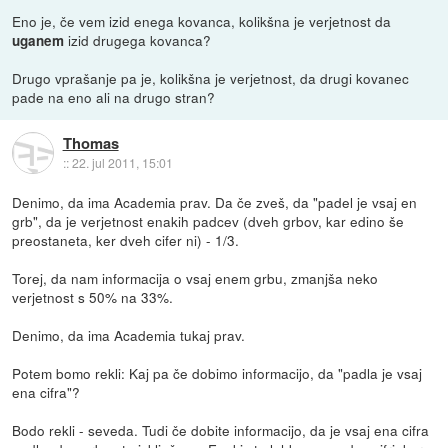
Eno je, če vem izid enega kovanca, kolikšna je verjetnost da
izid drugega kovanca?
uganem
Drugo vprašanje pa je, kolikšna je verjetnost, da drugi kovanec
pade na eno ali na drugo stran?
Thomas
::
22. jul 2011, 15:01
Denimo, da ima Academia prav. Da če zveš, da "padel je vsaj en
grb", da je verjetnost enakih padcev (dveh grbov, kar edino še
preostaneta, ker dveh cifer ni) - 1/3.
Torej, da nam informacija o vsaj enem grbu, zmanjša neko
verjetnost s 50% na 33%.
Denimo, da ima Academia tukaj prav.
Potem bomo rekli: Kaj pa če dobimo informacijo, da "padla je vsaj
ena cifra"?
Bodo rekli - seveda. Tudi če dobite informacijo, da je vsaj ena cifra