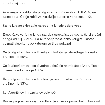
padel vsaj eden.
Akademija pozablja, da je algoritem sporočevalca BISTVEN, ne
samo data. Oboje rabiš za korekcijo apriorne verjetnosti 1/2.
Samo iz date sklepat je narobe, to kmetje dobro vedo.
Ergo. Kako verjetno je, da sta oba otroka istega spola, če si srečal
enega od njiju? 50%. Da bi to verjetnost lahko korigiral, moraš
poznati algoritem, po katerem so ti ga pokazali.
Če je algoritem tak, da ti vedno pokažejo najstarejšega iz random
družine - je 50%.
Če je algoritem tak, da ti vedno pokažejo najmlajšega iz družine z
dvema hčerkama - je 100%.
Če je algoritem tak, da ti pokažejo random otroka iz random
družine - je 33%.
Itd. Algoritmov in rezultatov celo reč.
Dokler pa poznaš samo rezultate, je kmečka pamet bolj zdrava od