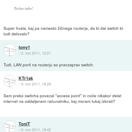
Točno tako!
Super hvala, kaj pa namesto žičnega routerja, da bi dal switch bi
tudi delovalo?
tony1
::
2. nov 2011, 12:21
Tudi. LAN porti na routerju so pravzaprav switch.
KTr1sk
::
9. nov 2011, 18:26
Sem preko switcha povezal "access point" in noče nikakor delat
internet na oddaljenem računalniku, kaj moram tukaj izbrati?
ToniT
::
9. nov 2011, 18:42