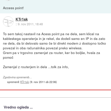
Access point!
KTr1sk
::
9. nov 2011, 18:48
To sem takoj nastavil na Acess point pa ne dela, sem klical na
kableskega operaterja in je rekel, da dodeli samo en IP in da zato
ne dela, da bi delovalo samo če bi direkt modem z dostopno točko
povezal in oba računalnika povezal preko wireless.
Grem pa v trgovino zamenjat za router, ker bo boljše, hvala za
pomoč
Zamenjal z routerjem in dela ...tolk za info,
Zgodovina sprememb…
spremenil:
KTr1sk
(
9. nov 2011 ob 22:06
)
Vredno ogleda ...