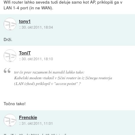
Wifi router lahko seveda tudi deluje samo kot AP, priklopiš ga v
LAN 1-4 port (in ne WAN).
tony1
::
30. okt 2011, 18:04
Drži.
ToniT
::
30. okt 2011, 18:10
ter če prav razumem bi naredil lahko tako:
Kabelski modem vtaknil v žični router in iz žičnega routerja
(LAN izhod) priklopil v "access point" ?
Točno tako!
Frenckie
::
31. okt 2011, 11:01