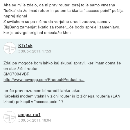
Aha se mi je zdelo, da ni prav router, torej to je samo vmesna
"točka" da že imaš rotuer in potem ta škatla " access point" pošilja
naprej signal
Z switchom se pa nič ne da verjetno uredit zadeve, samo v
BigBang zamenjat škatlo za router...če bodo sprejeli zamenjavo,
ker je odvrgel original embalažo khm
KTr1sk
::
30. okt 2011, 17:53
Zdaj pa mogoče bom lahko kaj skupaj spravil, ker imam doma še
en star žični router
SMC7004VBR
http://www.newegg.com/Product/Product.a...
ter če prav razumem bi naredil lahko tako:
Kabelski modem vtaknil v žični router in iz žičnega routerja (LAN
izhod) priklopil v "access point" ?
amigo_no1
::
30. okt 2011, 18:04