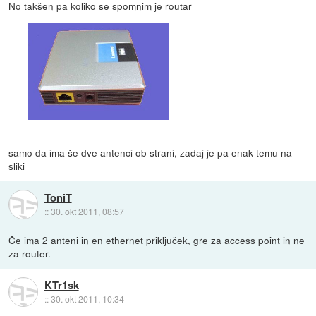
No takšen pa koliko se spomnim je routar
samo da ima še dve antenci ob strani, zadaj je pa enak temu na
sliki
ToniT
::
30. okt 2011, 08:57
Če ima 2 anteni in en ethernet priključek, gre za access point in ne
za router.
KTr1sk
::
30. okt 2011, 10:34