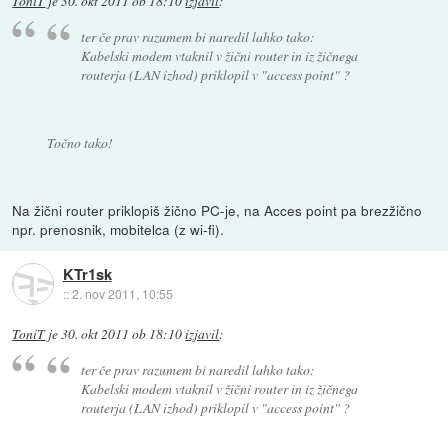
ToniT
je
30. okt 2011 ob 18:10
izjavil
:
ter če prav razumem bi naredil lahko tako:
Kabelski modem vtaknil v žični router in iz žičnega
routerja (LAN izhod) priklopil v "access point" ?
Točno tako!
Na žični router priklopiš žično PC-je, na Acces point pa brezžično
npr. prenosnik, mobitelca (z wi-fi).
KTr1sk
::
2. nov 2011, 10:55
ToniT
je
30. okt 2011 ob 18:10
izjavil
:
ter če prav razumem bi naredil lahko tako:
Kabelski modem vtaknil v žični router in iz žičnega
routerja (LAN izhod) priklopil v "access point" ?