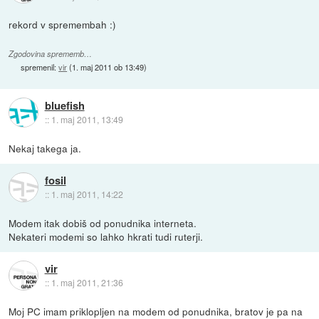
rekord v spremembah :)
Zgodovina sprememb…
spremenil:
vir
(
1. maj 2011 ob 13:49
)
bluefish
::
1. maj 2011, 13:49
Nekaj takega ja.
fosil
::
1. maj 2011, 14:22
Modem itak dobiš od ponudnika interneta.
Nekateri modemi so lahko hkrati tudi ruterji.
vir
::
1. maj 2011, 21:36
Moj PC imam priklopljen na modem od ponudnika, bratov je pa na