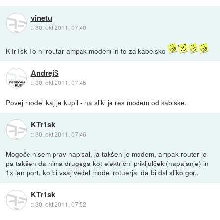
vinetu
::
30. okt 2011, 07:40
KTr1sk To ni routar ampak modem in to za kabelsko
AndrejS
::
30. okt 2011, 07:45
Povej model kaj je kupil - na sliki je res modem od kablske.
KTr1sk
::
30. okt 2011, 07:46
Mogoče nisem prav napisal, ja takšen je modem, ampak router je
pa takšen da nima drugega kot električni prikljulček (napajanje) in
1x lan port, ko bi vsaj vedel model rotuerja, da bi dal sliko gor..
KTr1sk
::
30. okt 2011, 07:52