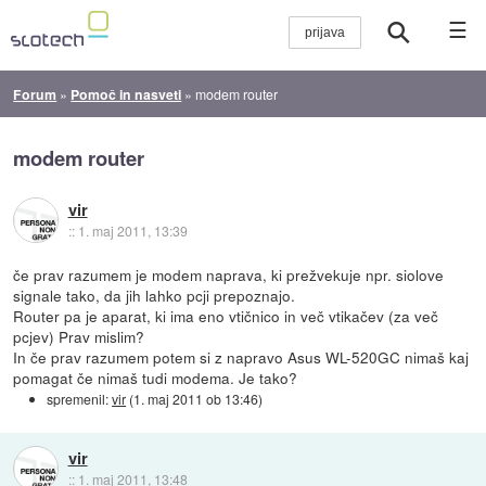
☰
Forum
»
Pomoč in nasveti
»
modem router
modem router
vir
::
1. maj 2011, 13:39
če prav razumem je modem naprava, ki prežvekuje npr. siolove
signale tako, da jih lahko pcji prepoznajo.
Router pa je aparat, ki ima eno vtičnico in več vtikačev (za več
pcjev) Prav mislim?
In če prav razumem potem si z napravo Asus WL-520GC nimaš kaj
pomagat če nimaš tudi modema. Je tako?
spremenil:
vir
(
1. maj 2011 ob 13:46
)
vir
::
1. maj 2011, 13:48