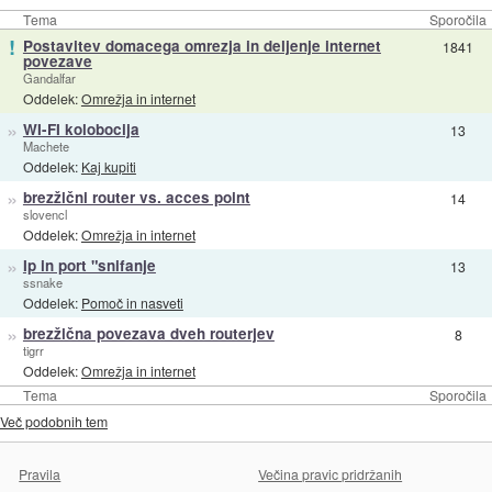
Tema
Sporočila
!
Postavitev domacega omrezja in deljenje internet
1841
povezave
Gandalfar
Oddelek:
Omrežja in internet
»
WI-FI kolobocija
13
Machete
Oddelek:
Kaj kupiti
»
brezžični router vs. acces point
14
slovencl
Oddelek:
Omrežja in internet
»
Ip in port "snifanje
13
ssnake
Oddelek:
Pomoč in nasveti
»
brezžična povezava dveh routerjev
8
tigrr
Oddelek:
Omrežja in internet
Tema
Sporočila
Več podobnih tem
Pravila
Večina pravic pridržanih