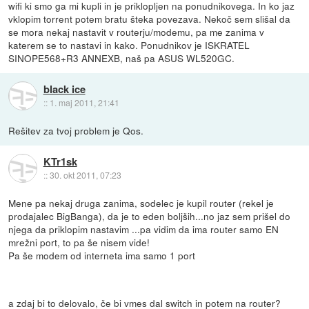
wifi ki smo ga mi kupli in je priklopljen na ponudnikovega. In ko jaz
vklopim torrent potem bratu šteka povezava. Nekoč sem slišal da
se mora nekaj nastavit v routerju/modemu, pa me zanima v
katerem se to nastavi in kako. Ponudnikov je ISKRATEL
SINOPE568+R3 ANNEXB, naš pa ASUS WL520GC.
black ice
::
1. maj 2011, 21:41
Rešitev za tvoj problem je Qos.
KTr1sk
::
30. okt 2011, 07:23
Mene pa nekaj druga zanima, sodelec je kupil router (rekel je
prodajalec BigBanga), da je to eden boljših...no jaz sem prišel do
njega da priklopim nastavim ...pa vidim da ima router samo EN
mrežni port, to pa še nisem vide!
Pa še modem od interneta ima samo 1 port
a zdaj bi to delovalo, če bi vmes dal switch in potem na router?