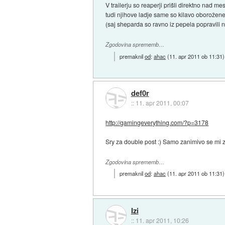
V trailerju so reaperji prišli direktno nad me
tudi njihove ladje same so kilavo oborožene.
(saj sheparda so ravno iz pepela popravili na
Zgodovina sprememb…
premaknil
od
:
ahac
(
11. apr 2011 ob 11:31
)
def0r
::
11. apr 2011, 00:07
http://gamingeverything.com/?p=3178
Sry za double post :) Samo zanimivo se mi z
Zgodovina sprememb…
premaknil
od
:
ahac
(
11. apr 2011 ob 11:31
)
Izi
::
11. apr 2011, 10:26