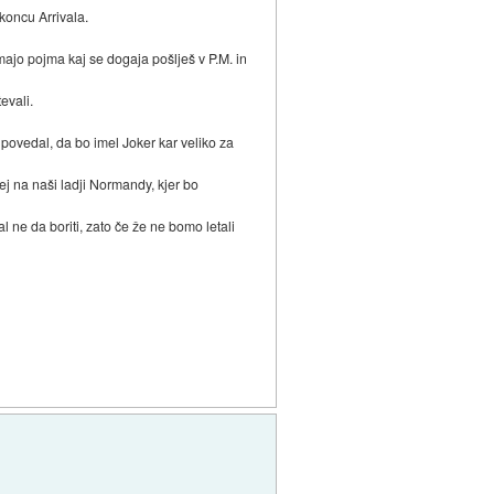
koncu Arrivala.
nimajo pojma kaj se dogaja pošlješ v P.M. in
evali.
u povedal, da bo imel Joker kar veliko za
j na naši ladji Normandy, kjer bo
 ne da boriti, zato če že ne bomo letali