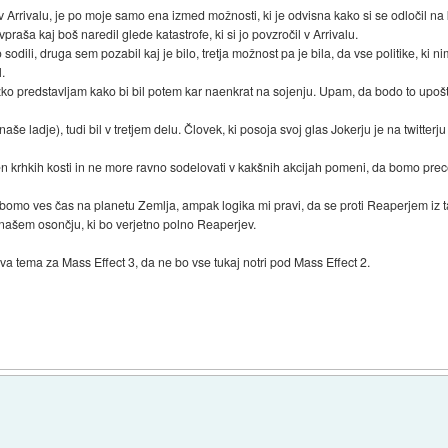
Arrivalu, je po moje samo ena izmed možnosti, ki je odvisna kako si se odločil na 
aša kaj boš naredil glede katastrofe, ki si jo povzročil v Arrivalu.
 sodili, druga sem pozabil kaj je bilo, tretja možnost pa je bila, da vse politike, ki 
l.
ežko predstavljam kako bi bil potem kar naenkrat na sojenju. Upam, da bodo to upošt
še ladje), tudi bil v tretjem delu. Človek, ki posoja svoj glas Jokerju je na twitterj
 krhkih kosti in ne more ravno sodelovati v kakšnih akcijah pomeni, da bomo prece
bomo ves čas na planetu Zemlja, ampak logika mi pravi, da se proti Reaperjem iz tal
o našem osončju, ki bo verjetno polno Reaperjev.
va tema za Mass Effect 3, da ne bo vse tukaj notri pod Mass Effect 2.