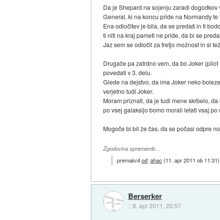
Da je Shepard na sojenju zaradi dogodkov v 
General, ki na koncu pride na Normandy te vpr
Ena odločitev je bila, da se predaš in ti bodo
ti niti na kraj pameti ne pride, da bi se preda
Jaz sem se odločil za tretjo možnost in si t
Drugače pa zatrdno vem, da bo Joker (pilot na
povedati v 3. delu.
Glede na dejstvo, da ima Joker neko bolezen
verjetno tudi Joker.
Moram priznati, da je tudi mene skrbelo, da 
po vsej galaksijo bomo morali letati vsaj p
Mogoče bi bil že čas, da se počasi odpre no
Zgodovina sprememb…
premaknil
od
:
ahac
(
11. apr 2011 ob 11:31
)
Berserker
::
8. apr 2011, 20:57