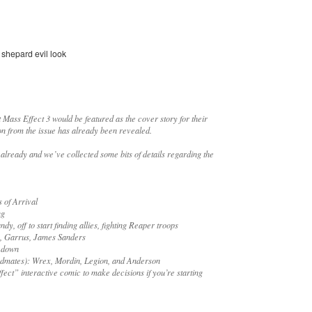
shepard evil look
ass Effect 3 would be featured as the cover story for their
ion from the issue has already been revealed.
lready and we’ve collected some bits of details regarding the
s of Arrival
ng
, off to start finding allies, fighting Reaper troops
n, Garrus, James Sanders
r down
dmates): Wrex, Mordin, Legion, and Anderson
ct” interactive comic to make decisions if you’re starting