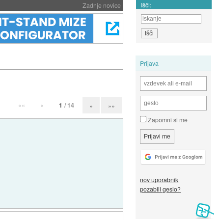
Išči:
Zadnje novice
Prijava
««
«
1
/ 14
»
»»
Zapomni si me
nov uporabnik
pozabili geslo?