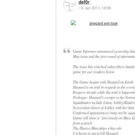
def0r
::
8. apr 2011, 18:06
Game Informer announced yesterday that M
May issue and the first round of informat
The issue has reached subscribers hands a
game for our readers below
The Game begins with Shepard on Earth
Shepard is on trial in regards to the event
Reapers invade while the trial is happeni
Prologue: Shepard’s escape to the Normandy
Squadmates include Liara, Ashley/Kaide
Screenshot shown of Ashley with her hai
Confirmed appearances (may not be squa
Game will show a “previously on Mass Effe
from scartch
The Illusive Man plays a big role
Cerberus is out to kill Shepard