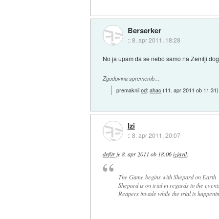
Berserker
::
8. apr 2011, 18:28
No ja upam da se nebo samo na Zemlji dogajal
Zgodovina sprememb…
premaknil
od
:
ahac
(
11. apr 2011 ob 11:31
)
Izi
::
8. apr 2011, 20:07
def0r
je
8. apr 2011 ob 18:06
izjavil
:
The Game begins with Shepard on Earth
Shepard is on trial in regards to the event
Reapers invade while the trial is happenin