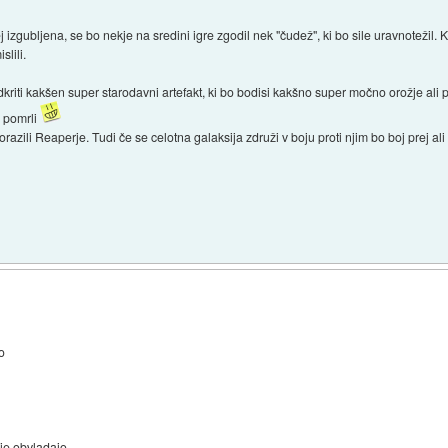
zgubljena, se bo nekje na sredini igre zgodil nek "čudež", ki bo sile uravnotežil. K
slili.
kriti kakšen super starodavni artefakt, ki bo bodisi kakšno super močno orožje ali
n pomrli
azili Reaperje. Tudi če se celotna galaksija združi v boju proti njim bo boj prej ali s
o
lje obvladajo