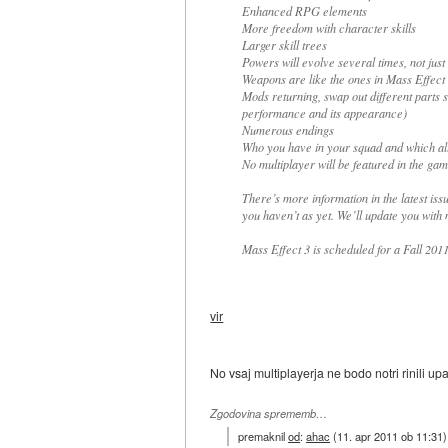
Enhanced RPG elements
More freedom with character skills
Larger skill trees
Powers will evolve several times, not just
Weapons are like the ones in Mass Effect 2
Mods returning, swap out different parts 
performance and its appearance)
Numerous endings
Who you have in your squad and which alli
No multiplayer will be featured in the ga
There’s more information in the latest is
you haven’t as yet. We’ll update you with m
Mass Effect 3 is scheduled for a Fall 201
vir
No vsaj multiplayerja ne bodo notri rinili u
Zgodovina sprememb…
premaknil
od
:
ahac
(
11. apr 2011 ob 11:31
)