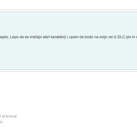
o. Lepo da se vračajo stari karakterji ( upam da bodo na voljo vsi iz DLC-jev in ob
s of Arrival
g.