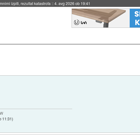
nimi izpiti, rezultat katastrofa
::
4. avg 2026 ob 19:41
MW
b 11:31
)