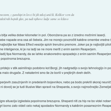
mestom, z gunshipi in lovci bi jih takoj uničili. Kolikor vem da
aktičnih bojnih glav, pa tudi njihove ladje same so kilavo
 bitja velika dober kilometer in pol. Oborožena pa so z izredno močnimi laserji.
a tebe napade ena osa ali čebela. Jim ne morejo povzročiti kakšne omembe vredne 
jboljše kar Mass Effect vesolje sploh trenutno premore. Joker pa je najboljši pilot
 inteligence, ki je na ladji se ne more meriti z enim samim Reaperjem.
kih ladij tipa Normandy, da se lahko enakovredno spopadejo z enim samim Reaperje
 je popolnoma brezupna.
pridejo v stik asimilirajo podobno kot Borgi, jih nadgradijo s svojo tehnologijo in po
da malo drugače. Z nekaterimi smo še že borili v prejšnjih dveh delih.
perjevih zasužnjenih in predelanih bojevnikov, nebo pa bodo prekrili skoraj neuničlj
dovolj se je tudi Illusive Man spravil na Sheparda, s svojo najmočnejšo Zemeljsko 
del igre situacija izgledala popolnoma brezupna. Shepard niti za hip ne bo videl no
v igri bomo zato videli celo nekaj spodadov Normandy s kakšnim posameznim Reap