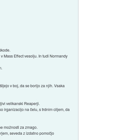
škode.
 v Mass Effect vesolju. In tudi Normandy
m.
šljejo v boj, da se borijo za njih. Vsaka
ivi velikanski Reaperji.
irganizacijo na čelu, s trdnim ciljem, da
bene možnosti za zmago.
erjem, seveda z izdatno pomočjo