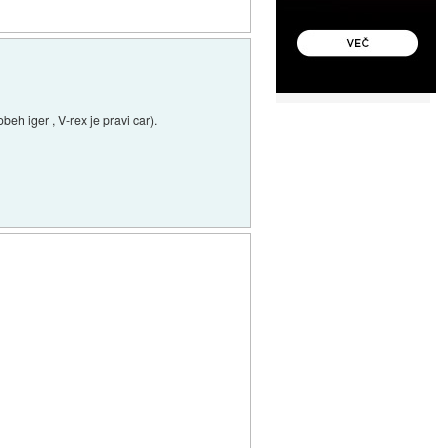
eh iger , V-rex je pravi car).