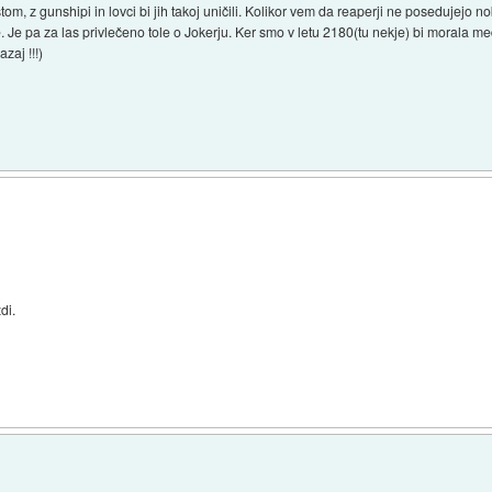
stom, z gunshipi in lovci bi jih takoj uničili. Kolikor vem da reaperji ne posedujejo n
 Je pa za las privlečeno tole o Jokerju. Ker smo v letu 2180(tu nekje) bi morala me
zaj !!!)
di.