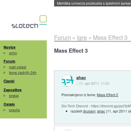
Mehiška univerza poizkusila s spletnimi sprejem
Forum
»
Igre
»
Mass Effect 3
Novice
Mass Effect 3
arhiv
Forum
mali oglasi
teme zadnjih 24h
ahac
Članki
::
11. apr 2011, 11:31
Zaposlitve
Premaknjeno iz teme:
Mass Effect 2
brskaj
Ostalo
Slo-Tech Discord - https://discord.gg/ppCtz
pravila
razdelil
drugam
:
ahac
(
11. apr 2011 o