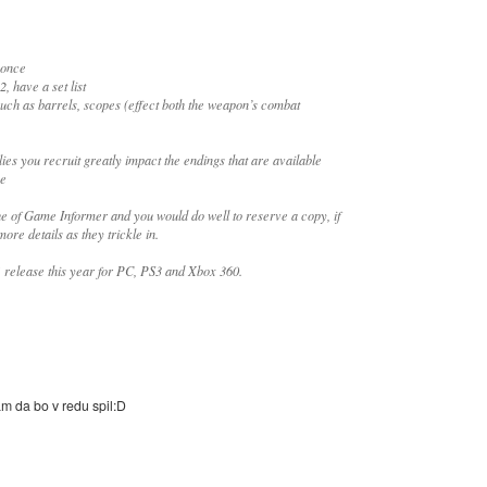
 once
, have a set list
such as barrels, scopes (effect both the weapon’s combat
es you recruit greatly impact the endings that are available
me
sue of Game Informer and you would do well to reserve a copy, if
ore details as they trickle in.
1 release this year for PC, PS3 and Xbox 360.
pam da bo v redu spil:D