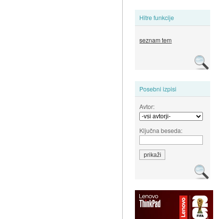
Hitre funkcije
seznam tem
Posebni izpisi
Avtor:
Ključna beseda: