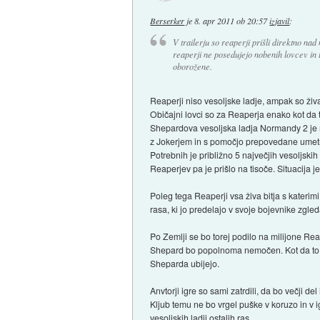
Berserker
je
8. apr 2011 ob 20:57
izjavil
:
V trailerju so reaperji prišli direktno nad 
reaperji ne posedujejo nobenih lovcev in t
oborožene.
Reaperji niso vesoljske ladje, ampak so živa
Običajni lovci so za Reaperja enako kot d
Shepardova vesoljska ladja Normandy 2 je na
z Jokerjem in s pomočjo prepovedane umetne
Potrebnih je približno 5 največjih vesoljs
Reaperjev pa je prišlo na tisoče. Situacija
Poleg tega Reaperji vsa živa bitja s katerimi 
rasa, ki jo predelajo v svoje bojevnike zgle
Po Zemlji se bo torej podilo na milijone Rea
Shepard bo popolnoma nemočen. Kot da to ni 
Sheparda ubijejo.
Anvtorji igre so sami zatrdili, da bo večji 
Kljub temu ne bo vrgel puške v koruzo in 
vesoljskih ladij ostalih ras.