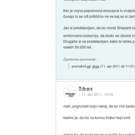
Ker je vojna popolnoma brezupna in vnaprej i
čuvajo in se niti približno ne ve kaj so si zami
Jaz si predstavljam, da bo moral Shepard od
smrtonosno boleznijo, da bodo vsi zboleli i
Drugače si ne predstavljam, kako bi lahko por
vsakih 50.000 let.
Zgodovina sprememb…
premaknil
od
:
ahac
(
11. apr 2011 ob 11:31
)
T-h-o-r
::
11. apr 2011, 10:55
mah, pogruntali bojo nekaj, da bo imo bedn
bedno je, da bo na koncu trojke hepi end
zakon bo, če bodo riperji naredili, kar najbo