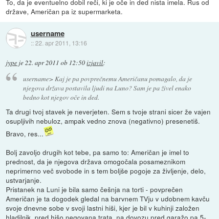
To, da je eventuelno dobil reči, ki je oče in ded nista imela. Rus od
države, Američan pa iz supermarketa.
username
::
22. apr 2011, 13:16
jype
je
22. apr 2011 ob 12:50
izjavil
:
username> Kaj je pa povprečnemu Američanu pomagalo, da je
njegova država postavila ljudi na Luno? Sam je pa živel enako
bedno kot njegov oče in ded.
Ta drugi tvoj stavek je neverjeten. Sem s tvoje strani sicer že vajen
osupljivih nebuloz, ampak vedno znova (negativno) presenetiš.
Bravo, res...
Bolj zavoljo drugih kot tebe, pa samo to: Američan je imel to
prednost, da je njegova država omogočala posameznikom
neprimerno več svobode in s tem boljše pogoje za življenje, delo,
ustvarjanje.
Pristanek na Luni je bila samo češnja na torti - povprečen
Američan je ta dogodek gledal na barvnem TVju v udobnem kavču
svoje dnevne sobe v svoji lastni hiši, kjer je bil v kuhinji založen
hladilnik, pred hišo negovana trata, na dovozu pred garažo pa 5-