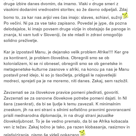
druge izbire danes dvomim, da imamo. Vlaki v druge smeri z
visokimi dodanimi vrednostmi storitev, so že davno odpeljali. Zdaj
bomo to, za kar nas
ves čas imajo: slaves, schiavi, sužnji
arijci
Po večini. Ni pa za vse tako zapisano. Povedal je jype, da pozna
delodajalce, ki imajo povsem druge vizije in obstajajo še panoge in
znanja, ki vam tudi v Sloveniji, če ste mladi in zdravi omogočijo
solidno preživetje.
Kar je izpostavil Manu, je dejansko velik problem Afrike!!!! Ker gre
za kontinent, je problem človeštva. Obregnili smo se ob
kolonializem, ki se ni obnesel, obregnili smo se ob genetske in
metagenetske-kulturne zasnove v afriki, na koncu pa nas je Manu
postavil pred idejo, ki so jo tisočletja, pridigali le najsvetlejši
modreci, sprejeti pa je ne moremo, niti danes. Zakaj, sem razložil.
Zavzemati se za človekove pravice pomeni pledirati, govoriti.
Zavzemati se za osnovne človekove potrebe pomeni dajati. In NI
šans (zaenkrat), da bi se ljudje k temu zavezali. K minimalnim
zneskom, jih na eni strani s silnimi sofistično pravnimi govorancami
prisili mednarodna diplomacija, in na drugi strani
jezuslike
človekoljubnost. To je še vedno premalo, da bi se Afrika kobacala
ven iz težav. Zakaj točno je tako, pa razen klobasanja, rasizmov in
relativiziranja, nismo še videli pokazano