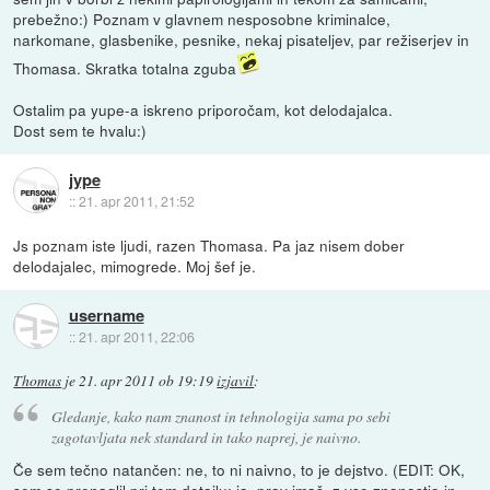
prebežno:) Poznam v glavnem nesposobne kriminalce,
narkomane, glasbenike, pesnike, nekaj pisateljev, par režiserjev in
Thomasa. Skratka totalna zguba
Ostalim pa yupe-a iskreno priporočam, kot delodajalca.
Dost sem te hvalu:)
jype
::
21. apr 2011, 21:52
Js poznam iste ljudi, razen Thomasa. Pa jaz nisem dober
delodajalec, mimogrede. Moj šef je.
username
::
21. apr 2011, 22:06
Thomas
je
21. apr 2011 ob 19:19
izjavil
:
Gledanje, kako nam znanost in tehnologija sama po sebi
zagotavljata nek standard in tako naprej, je naivno.
Če sem tečno natančen: ne, to ni naivno, to je dejstvo. (EDIT: OK,