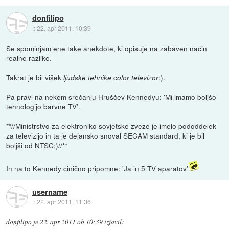
donfilipo
::
22. apr 2011, 10:39
Se spominjam ene take anekdote, ki opisuje na zabaven način
realne razlike.
Takrat je bil višek
c
:).
ljudske tehnike
olor televizor
Pa pravi na nekem srečanju Hruščev Kennedyu: 'Mi imamo boljšo
tehnologijo barvne TV'.
**//Ministrstvo za elektroniko sovjetske zveze je imelo pododdelek
za televizijo in ta je dejansko snoval SECAM standard, ki je bil
boljši od NTSC:)//**
In na to Kennedy cinično pripomne: 'Ja in 5 TV aparatov'
username
::
22. apr 2011, 11:36
donfilipo
je
22. apr 2011 ob 10:39
izjavil
: