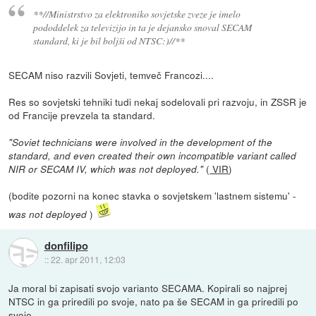
**//Ministrstvo za elektroniko sovjetske zveze je imelo
pododdelek za televizijo in ta je dejansko snoval SECAM
standard, ki je bil boljši od NTSC:)//**
SECAM niso razvili Sovjeti, temveč Francozi....
Res so sovjetski tehniki tudi nekaj sodelovali pri razvoju, in ZSSR je
od Francije prevzela ta standard.
"Soviet technicians were involved in the development of the
standard, and even created their own incompatible variant called
(
VIR
)
NIR or SECAM IV, which was not deployed."
(bodite pozorni na konec stavka o sovjetskem 'lastnem sistemu' -
)
was not deployed
donfilipo
::
22. apr 2011, 12:03
Ja moral bi zapisati svojo varianto SECAMA. Kopirali so najprej
NTSC in ga priredili po svoje, nato pa še SECAM in ga priredili po
svoje.