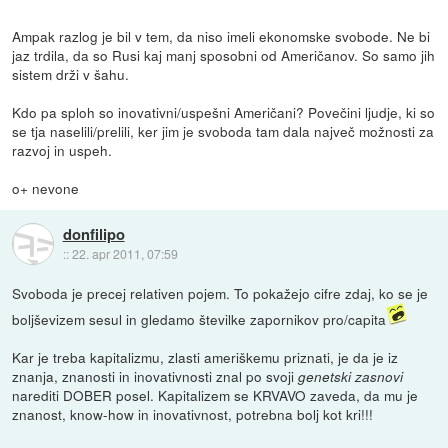
Ampak razlog je bil v tem, da niso imeli ekonomske svobode. Ne bi
jaz trdila, da so Rusi kaj manj sposobni od Američanov. So samo jih
sistem drži v šahu.
Kdo pa sploh so inovativni/uspešni Američani? Povečini ljudje, ki so
se tja naselili/prelili, ker jim je svoboda tam dala največ možnosti za
razvoj in uspeh.
o+ nevone
donfilipo
::
22. apr 2011, 07:59
Svoboda je precej relativen pojem. To pokažejo cifre zdaj, ko se je
boljševizem sesul in gledamo številke zapornikov pro/capita
Kar je treba kapitalizmu, zlasti ameriškemu priznati, je da je iz
znanja, znanosti in inovativnosti znal po svoji
genetski zasnovi
narediti DOBER posel. Kapitalizem se KRVAVO zaveda, da mu je
znanost, know-how in inovativnost, potrebna bolj kot kri!!!