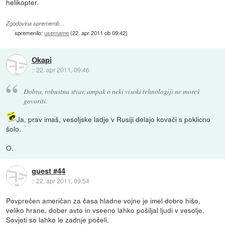
helikopter.
Zgodovina sprememb…
spremenilo:
username
(
22. apr 2011 ob 09:42
)
Okapi
::
22. apr 2011, 09:46
Dobra, robustna stvar, ampak o neki visoki tehnologiji ne moreš
govoriti.
Ja, prav imaš, vesoljske ladje v Rusiji delajo kovači s poklicno
šolo.
O.
guest #44
::
22. apr 2011, 09:54
Povprečen američan za časa hladne vojne je imel dobro hišo,
veliko hrane, dober avto in vseeno lahko pošiljal ljudi v vesolje.
Sovjeti so lahko le zadnje počeli.