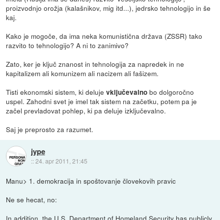
proizvodnjo orožja (kalašnikov, mig itd...), jedrsko tehnologijo in še
kaj.
Kako je mogoče, da ima neka komunistična država (ZSSR) tako
razvito to tehnologijo? A ni to zanimivo?
Zato, ker je ključ znanost in tehnologija za napredek in ne
kapitalizem ali komunizem ali nacizem ali fašizem.
Tisti ekonomski sistem, ki deluje
bo dolgoročno
vključevalno
uspel. Zahodni svet je imel tak sistem na začetku, potem pa je
začel prevladovat pohlep, ki pa deluje izključevalno.
Saj je preprosto za razumet.
jype
::
24. apr 2011, 21:45
Manu> 1. demokracija in spoštovanje človekovih pravic
Ne se hecat, no:
In addition, the U.S. Department of Homeland Security has publicly