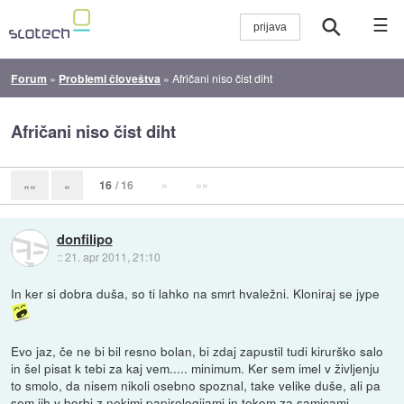
☰
Forum
»
Problemi človeštva
»
Afričani niso čist diht
Afričani niso čist diht
16
/ 16
»
»»
««
«
donfilipo
::
21. apr 2011, 21:10
In ker si dobra duša, so ti lahko na smrt hvaležni. Kloniraj se jype
Evo jaz, če ne bi bil resno bolan, bi zdaj zapustil tudi kirurško salo
in šel pisat k tebi za kaj vem..... minimum. Ker sem imel v življenju
to smolo, da nisem nikoli osebno spoznal, take velike duše, ali pa
sem jih v borbi z nekimi papirologijami in tekom za samicami,