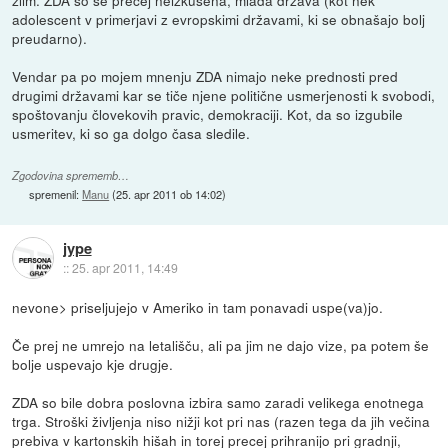
zlim. ZDA so še precej neizkušena, mlada država (kot nek
adolescent v primerjavi z evropskimi državami, ki se obnašajo bolj
preudarno).
Vendar pa po mojem mnenju ZDA nimajo neke prednosti pred
drugimi državami kar se tiče njene politične usmerjenosti k svobodi,
spoštovanju človekovih pravic, demokraciji. Kot, da so izgubile
usmeritev, ki so ga dolgo časa sledile.
Zgodovina sprememb…
spremenil:
Manu
(
25. apr 2011 ob 14:02
)
jype
::
25. apr 2011, 14:49
nevone> priseljujejo v Ameriko in tam ponavadi uspe(va)jo.
Če prej ne umrejo na letališču, ali pa jim ne dajo vize, pa potem še
bolje uspevajo kje drugje.
ZDA so bile dobra poslovna izbira samo zaradi velikega enotnega
trga. Stroški življenja niso nižji kot pri nas (razen tega da jih večina
prebiva v kartonskih hišah in torej precej prihranijo pri gradnji,