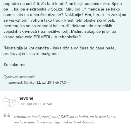
popušila na celi črti. Za ta trik rabiš ambicijo posameznika. Sploh
pa ... kaj pa elektronika v Sojuzu, Miru ipd...? menda je še kako
spominjala na ameriške dizajne? Naključje? Hm, hm.. in le zakaj so
se vsi vzhodni vohuni tako trudili krasti tehnološke skrivnosti,
medtem, ko se so zahodni bolj trudili dokopati do strateških
vojaških skrivnosti (razmestitve ipd). Mislim, zakaj, če je bil pa
vzhod tako zelo PRIMERLJIV tehnološko?
"Nostalgija je kot gandža - kaka džola od časa do časa paše,
pretiravaj in ti scvre možgane."
Še kako res.
Zgodovina sprememb…
spremenil:
Matako
(
22. apr 2011 ob 07:34
)
nevone
::
22. apr 2011, 07:40
vzhodni so imeli precej manj Z&T kot zahodni, pa še tisto kar so
imeli, so morali povečini kupiti/ukrasti od Zahoda.