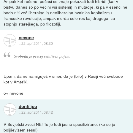
Ampak kot rečeno, počasi se znajo pokazati tudi hibridi (kar v
bistvu danes so po večini vsi sistemi) in mutacije, ki pa v esenci ne
bodo niti več liberalna in neoliberalna hvalnica kapitalizmu
francoske revolucije, ampak morda celo res kaj drugega, za
stopnjo starejšega, po filozofiji.
nevone
::
22. apr 2011, 08:30
Svoboda je precej relativen pojem.
Upam, da ne namiguješ v smer, da je (bilo) v Rusiji več svobode
kot v Ameriki.
o+ nevone
donfilipo
::
22. apr 2011, 08:42
V Sovjetski zvezi NE! To je tudi jasno specifizirano. (ko se je
boljševizem sesul)