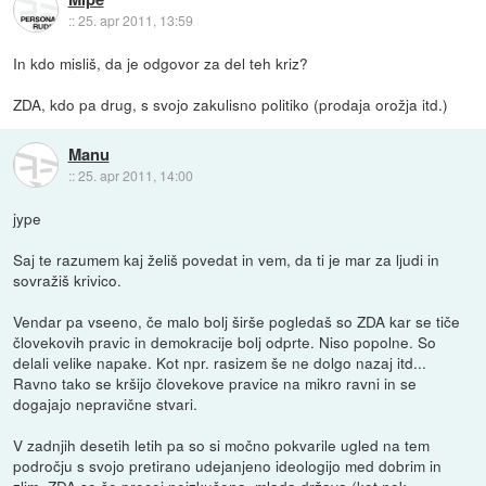
::
25. apr 2011, 13:59
In kdo misliš, da je odgovor za del teh kriz?
ZDA, kdo pa drug, s svojo zakulisno politiko (prodaja orožja itd.)
Manu
::
25. apr 2011, 14:00
jype
Saj te razumem kaj želiš povedat in vem, da ti je mar za ljudi in
sovražiš krivico.
Vendar pa vseeno, če malo bolj širše pogledaš so ZDA kar se tiče
človekovih pravic in demokracije bolj odprte. Niso popolne. So
delali velike napake. Kot npr. rasizem še ne dolgo nazaj itd...
Ravno tako se kršijo človekove pravice na mikro ravni in se
dogajajo nepravične stvari.
V zadnjih desetih letih pa so si močno pokvarile ugled na tem
področju s svojo pretirano udejanjeno ideologijo med dobrim in