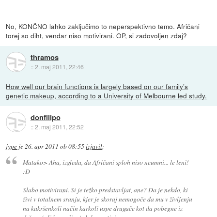
No, KONČNO lahko zaključimo to neperspektivno temo. Afričani
torej so diht, vendar niso motivirani. OP, si zadovoljen zdaj?
thramos
::
2. maj 2011, 22:46
How well our brain functions is largely based on our family’s
genetic makeup, according to a University of Melbourne led study.
donfilipo
::
2. maj 2011, 22:52
jype
je
26. apr 2011 ob 08:55
izjavil
:
Matako> Aha, izgleda, da Afričani sploh niso neumni... le leni!
:D
Slabo motivirani. Si je težko predstavljat, ane? Da je nekdo, ki
živi v totalnem sranju, kjer je skoraj nemogoče da mu v življenju
na kakršenkoli način karkoli uspe drugače kot da pobegne iz