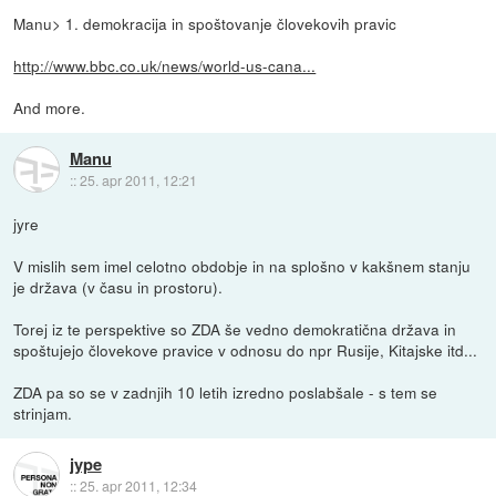
Manu> 1. demokracija in spoštovanje človekovih pravic
http://www.bbc.co.uk/news/world-us-cana...
And more.
Manu
::
25. apr 2011, 12:21
jyre
V mislih sem imel celotno obdobje in na splošno v kakšnem stanju
je država (v času in prostoru).
Torej iz te perspektive so ZDA še vedno demokratična država in
spoštujejo človekove pravice v odnosu do npr Rusije, Kitajske itd...
ZDA pa so se v zadnjih 10 letih izredno poslabšale - s tem se
strinjam.
jype
::
25. apr 2011, 12:34