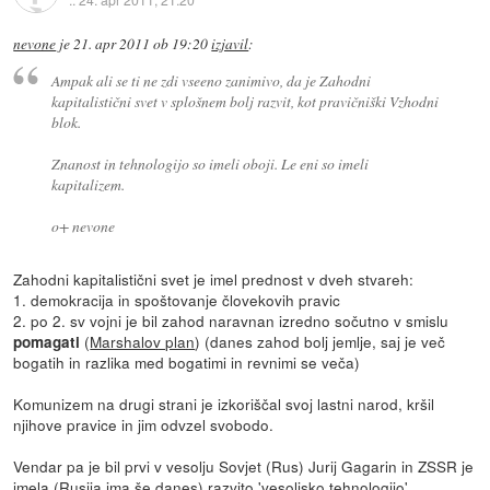
nevone
je
21. apr 2011 ob 19:20
izjavil
:
Ampak ali se ti ne zdi vseeno zanimivo, da je Zahodni
kapitalistični svet v splošnem bolj razvit, kot pravičniški Vzhodni
blok.
Znanost in tehnologijo so imeli oboji. Le eni so imeli
kapitalizem.
o+ nevone
Zahodni kapitalistični svet je imel prednost v dveh stvareh:
1. demokracija in spoštovanje človekovih pravic
2. po 2. sv vojni je bil zahod naravnan izredno sočutno v smislu
(
Marshalov plan
) (danes zahod bolj jemlje, saj je več
pomagati
bogatih in razlika med bogatimi in revnimi se veča)
Komunizem na drugi strani je izkoriščal svoj lastni narod, kršil
njihove pravice in jim odvzel svobodo.
Vendar pa je bil prvi v vesolju Sovjet (Rus) Jurij Gagarin in ZSSR je
imela (Rusija ima še danes) razvito 'vesoljsko tehnologijo',