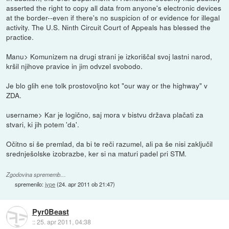
asserted the right to copy all data from anyone's electronic devices
at the border--even if there's no suspicion of or evidence for illegal
activity. The U.S. Ninth Circuit Court of Appeals has blessed the
practice.
Manu> Komunizem na drugi strani je izkoriščal svoj lastni narod,
kršil njihove pravice in jim odvzel svobodo.
Je blo glih ene tolk prostovoljno kot "our way or the highway" v
ZDA.
username> Kar je logično, saj mora v bistvu država plačati za
stvari, ki jih potem 'da'.
Očitno si še premlad, da bi te reči razumel, ali pa še nisi zaključil
srednješolske izobrazbe, ker si na maturi padel pri STM.
Zgodovina sprememb…
spremenilo:
jype
(
24. apr 2011 ob 21:47
)
Pyr0Beast
::
25. apr 2011, 04:38