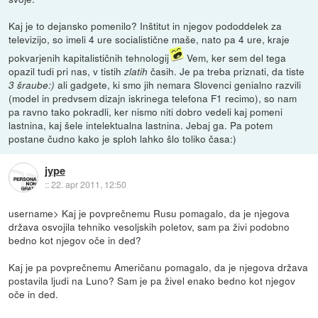
Kaj je to dejansko pomenilo? Inštitut in njegov pododdelek za
televizijo, so imeli 4 ure socialistične maše, nato pa 4 ure, kraje
pokvarjenih kapitalističnih tehnologij
Vem, ker sem del tega
opazil tudi pri nas, v tistih
časih. Je pa treba priznati, da tiste
zlatih
ali gadgete, ki smo jih nemara Slovenci genialno razvili
3 šraube:)
(model in predvsem dizajn iskrinega telefona F1 recimo), so nam
pa ravno tako pokradli, ker nismo niti dobro vedeli kaj pomeni
lastnina, kaj šele intelektualna lastnina. Jebaj ga. Pa potem
postane čudno kako je sploh lahko šlo toliko časa:)
jype
::
22. apr 2011, 12:50
username> Kaj je povprečnemu Rusu pomagalo, da je njegova
država osvojila tehniko vesoljskih poletov, sam pa živi podobno
bedno kot njegov oče in ded?
Kaj je pa povprečnemu Američanu pomagalo, da je njegova država
postavila ljudi na Luno? Sam je pa živel enako bedno kot njegov
oče in ded.