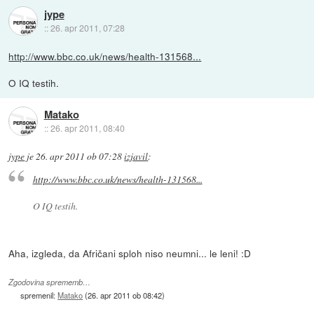
jype
::
26. apr 2011, 07:28
http://www.bbc.co.uk/news/health-131568...
O IQ testih.
Matako
::
26. apr 2011, 08:40
jype
je
26. apr 2011 ob 07:28
izjavil
:
http://www.bbc.co.uk/news/health-131568...
O IQ testih.
Aha, izgleda, da Afričani sploh niso neumni... le leni! :D
Zgodovina sprememb…
spremenil:
Matako
(
26. apr 2011 ob 08:42
)