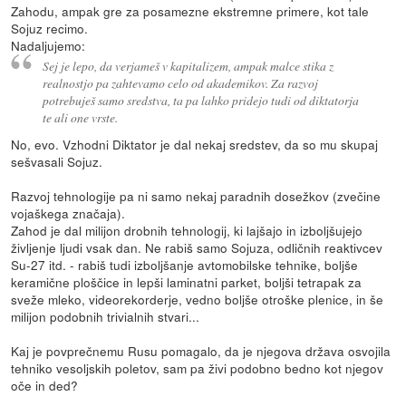
Zahodu, ampak gre za posamezne ekstremne primere, kot tale
Sojuz recimo.
Nadaljujemo:
Sej je lepo, da verjameš v kapitalizem, ampak malce stika z
realnostjo pa zahtevamo celo od akademikov. Za razvoj
potrebuješ samo sredstva, ta pa lahko pridejo tudi od diktatorja
te ali one vrste.
No, evo. Vzhodni Diktator je dal nekaj sredstev, da so mu skupaj
sešvasali Sojuz.
Razvoj tehnologije pa ni samo nekaj paradnih dosežkov (zvečine
vojaškega značaja).
Zahod je dal milijon drobnih tehnologij, ki lajšajo in izboljšujejo
življenje ljudi vsak dan. Ne rabiš samo Sojuza, odličnih reaktivcev
Su-27 itd. - rabiš tudi izboljšanje avtomobilske tehnike, boljše
keramične ploščice in lepši laminatni parket, boljši tetrapak za
sveže mleko, videorekorderje, vedno boljše otroške plenice, in še
milijon podobnih trivialnih stvari...
Kaj je povprečnemu Rusu pomagalo, da je njegova država osvojila
tehniko vesoljskih poletov, sam pa živi podobno bedno kot njegov
oče in ded?