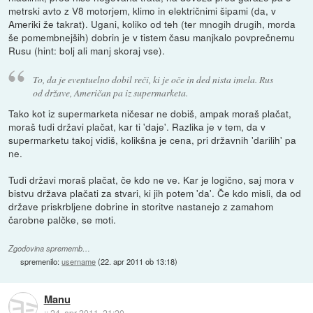
metrski avto z V8 motorjem, klimo in električnimi šipami (da, v
Ameriki že takrat). Ugani, koliko od teh (ter mnogih drugih, morda
še pomembnejših) dobrin je v tistem času manjkalo povprečnemu
Rusu (hint: bolj ali manj skoraj vse).
To, da je eventuelno dobil reči, ki je oče in ded nista imela. Rus
od države, Američan pa iz supermarketa.
Tako kot iz supermarketa ničesar ne dobiš, ampak moraš plačat,
moraš tudi državi plačat, kar ti 'daje'. Razlika je v tem, da v
supermarketu takoj vidiš, kolikšna je cena, pri državnih 'darilih' pa
ne.
Tudi državi moraš plačat, če kdo ne ve. Kar je logično, saj mora v
bistvu država plačati za stvari, ki jih potem 'da'. Če kdo misli, da od
države priskrbljene dobrine in storitve nastanejo z zamahom
čarobne palčke, se moti.
Zgodovina sprememb…
spremenilo:
username
(
22. apr 2011 ob 13:18
)
Manu
::
24. apr 2011, 21:20