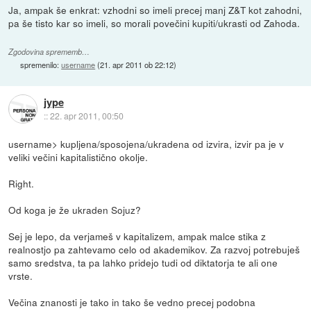
Ja, ampak še enkrat: vzhodni so imeli precej manj Z&T kot zahodni,
pa še tisto kar so imeli, so morali povečini kupiti/ukrasti od Zahoda.
Zgodovina sprememb…
spremenilo:
username
(
21. apr 2011 ob 22:12
)
jype
::
22. apr 2011, 00:50
username> kupljena/sposojena/ukradena od izvira, izvir pa je v
veliki večini kapitalistično okolje.
Right.
Od koga je že ukraden Sojuz?
Sej je lepo, da verjameš v kapitalizem, ampak malce stika z
realnostjo pa zahtevamo celo od akademikov. Za razvoj potrebuješ
samo sredstva, ta pa lahko pridejo tudi od diktatorja te ali one
vrste.
Večina znanosti je tako in tako še vedno precej podobna