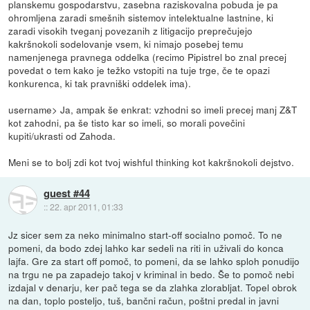
planskemu gospodarstvu, zasebna raziskovalna pobuda je pa
ohromljena zaradi smešnih sistemov intelektualne lastnine, ki
zaradi visokih tveganj povezanih z litigacijo preprečujejo
kakršnokoli sodelovanje vsem, ki nimajo posebej temu
namenjenega pravnega oddelka (recimo Pipistrel bo znal precej
povedat o tem kako je težko vstopiti na tuje trge, če te opazi
konkurenca, ki tak pravniški oddelek ima).
username> Ja, ampak še enkrat: vzhodni so imeli precej manj Z&T
kot zahodni, pa še tisto kar so imeli, so morali povečini
kupiti/ukrasti od Zahoda.
Meni se to bolj zdi kot tvoj wishful thinking kot kakršnokoli dejstvo.
guest #44
::
22. apr 2011, 01:33
Jz sicer sem za neko minimalno start-off socialno pomoč. To ne
pomeni, da bodo zdej lahko kar sedeli na riti in uživali do konca
lajfa. Gre za start off pomoč, to pomeni, da se lahko sploh ponudijo
na trgu ne pa zapadejo takoj v kriminal in bedo. Še to pomoč nebi
izdajal v denarju, ker pač tega se da zlahka zlorabljat. Topel obrok
na dan, toplo posteljo, tuš, bančni račun, poštni predal in javni