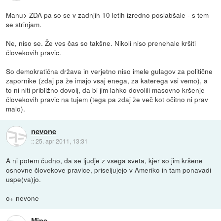
Manu> ZDA pa so se v zadnjih 10 letih izredno poslabšale - s tem
se strinjam.
Ne, niso se. Že ves čas so takšne. Nikoli niso prenehale kršiti
človekovih pravic.
So demokratična država in verjetno niso imele gulagov za politične
zapornike (zdaj pa že imajo vsaj enega, za katerega vsi vemo), a
to ni niti približno dovolj, da bi jim lahko dovolili masovno kršenje
človekovih pravic na tujem (tega pa zdaj že več kot očitno ni prav
malo).
nevone
::
25. apr 2011, 13:31
A ni potem čudno, da se ljudje z vsega sveta, kjer so jim kršene
osnovne človekove pravice, priseljujejo v Ameriko in tam ponavadi
uspe(va)jo.
o+ nevone
Mipe