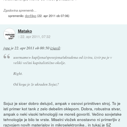
Zgodovina sprememb…
spremenilo:
donfilipo
(
22. apr 2011 ob 07:06
)
Matako
::
22. apr 2011, 07:32
jype
je
22. apr 2011 ob 00:50
izjavil
:
username> kupljena/sposojena/ukradena od izvira, izvir pa je v
veliki večini kapitalistično okolje.
Right.
Od koga je že ukraden Sojuz?
Sojuz je sicer dobro delujoč, ampak v osnovi primitiven stroj. To je
isti primer kot tank z zelo debelim oklepom. Dobra, robustna stvar,
ampak o neki visoki tehnologiji ne moreš govoriti. Večino sovjetske
tehnologije je bilo te vrste. Miselni vložek enostavno ni primerljiv z
razvojem novih materialov in mikroelektronike.. in tukaj je SZ