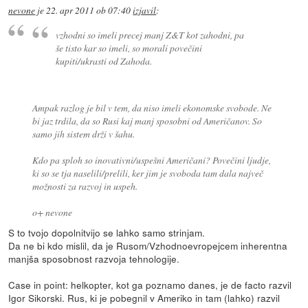
nevone
je
22. apr 2011 ob 07:40
izjavil
:
vzhodni so imeli precej manj Z&T kot zahodni, pa
še tisto kar so imeli, so morali povečini
kupiti/ukrasti od Zahoda.
Ampak razlog je bil v tem, da niso imeli ekonomske svobode. Ne
bi jaz trdila, da so Rusi kaj manj sposobni od Američanov. So
samo jih sistem drži v šahu.
Kdo pa sploh so inovativni/uspešni Američani? Povečini ljudje,
ki so se tja naselili/prelili, ker jim je svoboda tam dala največ
možnosti za razvoj in uspeh.
o+ nevone
S to tvojo dopolnitvijo se lahko samo strinjam.
Da ne bi kdo mislil, da je Rusom/Vzhodnoevropejcem inherentna
manjša sposobnost razvoja tehnologije.
Case in point: helkopter, kot ga poznamo danes, je de facto razvil
Igor Sikorski. Rus, ki je pobegnil v Ameriko in tam (lahko) razvil