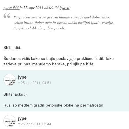
guest #44
je
22. apr 2011 ob 09:54
izjavil
:
Povprečen američan za časa hladne vojne je imel dobro hišo,
veliko hrane, dober avto in vseeno lahko pošiljal ljudi v vesolje.
Sovjeti so lahko le zadnje počeli.
Shit it did.
Še danes vidiš kako se bajte postavljajo praktično iz dil. Take
zadeve pri nas imenujemo barake, pri njih pa hiše.
jype
::
25. apr 2011, 04:51
Shitshacks :)
Rusi so medtem gradili betonske bloke na permafrostu!
jype
::
25. apr 2011, 06:44