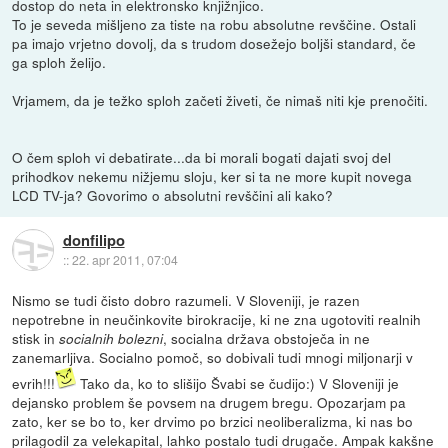
dostop do neta in elektronsko knjižnjico.
To je seveda mišljeno za tiste na robu absolutne revščine. Ostali
pa imajo vrjetno dovolj, da s trudom dosežejo boljši standard, če
ga sploh želijo.
Vrjamem, da je težko sploh začeti živeti, če nimaš niti kje prenočiti.
O čem sploh vi debatirate...da bi morali bogati dajati svoj del
prihodkov nekemu nižjemu sloju, ker si ta ne more kupit novega
LCD TV-ja? Govorimo o absolutni revščini ali kako?
donfilipo
::
22. apr 2011, 07:04
Nismo se tudi čisto dobro razumeli. V Sloveniji, je razen
nepotrebne in neučinkovite birokracije, ki ne zna ugotoviti realnih
stisk in
, socialna država obstoječa in ne
socialnih bolezni
zanemarljiva. Socialno pomoč, so dobivali tudi mnogi miljonarji v
evrih!!!
Tako da, ko to slišijo Švabi se čudijo:) V Sloveniji je
dejansko problem še povsem na drugem bregu. Opozarjam pa
zato, ker se bo to, ker drvimo po brzici neoliberalizma, ki nas bo
prilagodil za velekapital, lahko postalo tudi drugače. Ampak kakšne