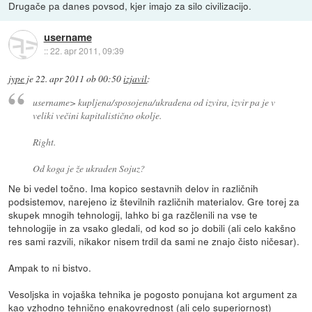
Drugače pa danes povsod, kjer imajo za silo civilizacijo.
username
::
22. apr 2011, 09:39
jype
je
22. apr 2011 ob 00:50
izjavil
:
username> kupljena/sposojena/ukradena od izvira, izvir pa je v
veliki večini kapitalistično okolje.
Right.
Od koga je že ukraden Sojuz?
Ne bi vedel točno. Ima kopico sestavnih delov in različnih
podsistemov, narejeno iz številnih različnih materialov. Gre torej za
skupek mnogih tehnologij, lahko bi ga razčlenili na vse te
tehnologije in za vsako gledali, od kod so jo dobili (ali celo kakšno
res sami razvili, nikakor nisem trdil da sami ne znajo čisto ničesar).
Ampak to ni bistvo.
Vesoljska in vojaška tehnika je pogosto ponujana kot argument za
kao vzhodno tehnično enakovrednost (ali celo superiornost)