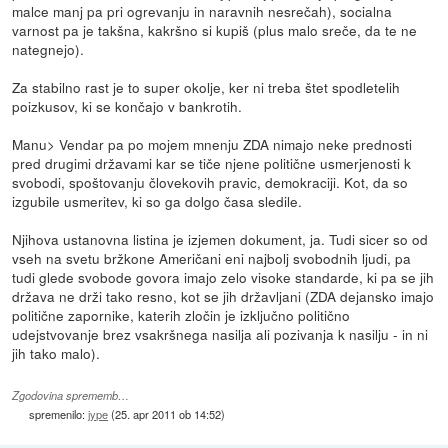
malce manj pa pri ogrevanju in naravnih nesrečah), socialna
varnost pa je takšna, kakršno si kupiš (plus malo sreče, da te ne
nategnejo).
Za stabilno rast je to super okolje, ker ni treba štet spodletelih
poizkusov, ki se končajo v bankrotih.
Manu> Vendar pa po mojem mnenju ZDA nimajo neke prednosti
pred drugimi državami kar se tiče njene politične usmerjenosti k
svobodi, spoštovanju človekovih pravic, demokraciji. Kot, da so
izgubile usmeritev, ki so ga dolgo časa sledile.
Njihova ustanovna listina je izjemen dokument, ja. Tudi sicer so od
vseh na svetu bržkone Američani eni najbolj svobodnih ljudi, pa
tudi glede svobode govora imajo zelo visoke standarde, ki pa se jih
država ne drži tako resno, kot se jih državljani (ZDA dejansko imajo
politične zapornike, katerih zločin je izključno politično
udejstvovanje brez vsakršnega nasilja ali pozivanja k nasilju - in ni
jih tako malo).
Zgodovina sprememb…
spremenilo:
jype
(
25. apr 2011 ob 14:52
)