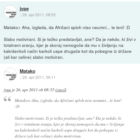
jype
::
26. apr 2011, 08:55
Matako> Aha, izgleda, da Afričani sploh niso neumni... le leni! :D
Slabo motivirani. Si je težko predstavljat, ane? Da je nekdo, ki živi v
totalnem sranju, kjer je skoraj nemogoče da mu v življenju na
kakršenkoli način karkoli uspe drugače kot da pobegne iz države
(ali kar celine) slabo motiviran.
Matako
::
26. apr 2011, 09:11
jype
je
26. apr 2011 ob 08:55
izjavil
:
Matako> Aha, izgleda, da Afričani sploh niso neumni... le leni!
:D
Slabo motivirani. Si je težko predstavljat, ane? Da je nekdo, ki
živi v totalnem sranju, kjer je skoraj nemogoče da mu v življenju
na kakršenkoli način karkoli uspe drugače kot da pobegne iz
države (ali kar celine) slabo motiviran.