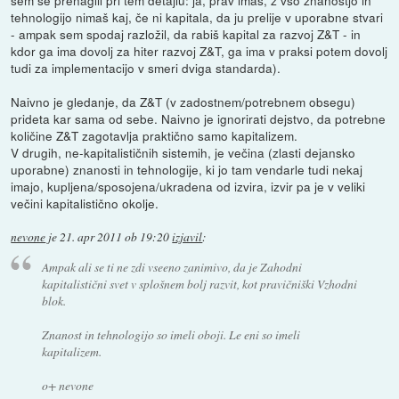
sem se prenaglil pri tem detajlu: ja, prav imaš, z vso znanostjo in
tehnologijo nimaš kaj, če ni kapitala, da ju prelije v uporabne stvari
- ampak sem spodaj razložil, da rabiš kapital za razvoj Z&T - in
kdor ga ima dovolj za hiter razvoj Z&T, ga ima v praksi potem dovolj
tudi za implementacijo v smeri dviga standarda).
Naivno je gledanje, da Z&T (v zadostnem/potrebnem obsegu)
prideta kar sama od sebe. Naivno je ignorirati dejstvo, da potrebne
količine Z&T zagotavlja praktično samo kapitalizem.
V drugih, ne-kapitalističnih sistemih, je večina (zlasti dejansko
uporabne) znanosti in tehnologije, ki jo tam vendarle tudi nekaj
imajo, kupljena/sposojena/ukradena od izvira, izvir pa je v veliki
večini kapitalistično okolje.
nevone
je
21. apr 2011 ob 19:20
izjavil
:
Ampak ali se ti ne zdi vseeno zanimivo, da je Zahodni
kapitalistični svet v splošnem bolj razvit, kot pravičniški Vzhodni
blok.
Znanost in tehnologijo so imeli oboji. Le eni so imeli
kapitalizem.
o+ nevone