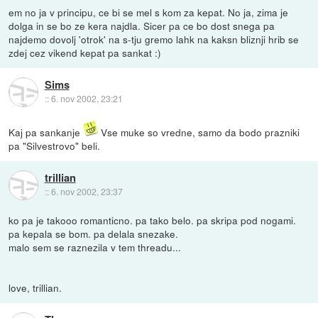
em no ja v principu, ce bi se mel s kom za kepat. No ja, zima je
dolga in se bo ze kera najdla. Sicer pa ce bo dost snega pa
najdemo dovolj 'otrok' na s-tju gremo lahk na kaksn bliznji hrib se
zdej cez vikend kepat pa sankat :)
Sims
::
6. nov 2002, 23:21
Kaj pa sankanje
Vse muke so vredne, samo da bodo prazniki
pa "Silvestrovo" beli.
trillian
::
6. nov 2002, 23:37
ko pa je takooo romanticno. pa tako belo. pa skripa pod nogami.
pa kepala se bom. pa delala snezake.
malo sem se raznezila v tem threadu...
love, trillian.