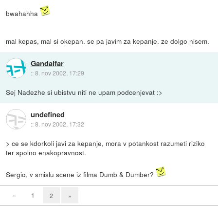
bwahahha
mal kepas, mal si okepan. se pa javim za kepanje. ze dolgo nisem.
Gandalfar
::
8. nov 2002, 17:29
Sej Nadezhe si ubistvu niti ne upam podcenjevat :>
undefined
::
8. nov 2002, 17:32
> ce se kdorkoli javi za kepanje, mora v potankost razumeti riziko
ter spolno enakopravnost.
Sergio, v smislu scene iz filma Dumb & Dumber?
«
1
2
»