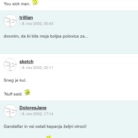
You sick man.
trillian
::
8. nov 2002, 00:43
dvomim, da bi bila moja boljsa polovica za...
sketch
::
8. nov 2002, 02:11
Sneg je kul.
'Nuff said.
DoloresJane
::
8. nov 2002, 17:14
Gandalfar in vsi ostali kepanja željni otroci!