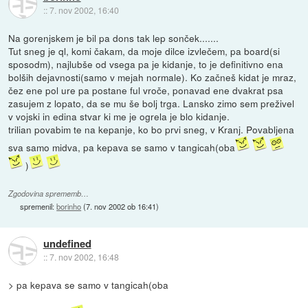
::
7. nov 2002, 16:40
Na gorenjskem je bil pa dons tak lep sonček.......
Tut sneg je ql, komi čakam, da moje dilce izvlečem, pa board(si
sposodm), najlubše od vsega pa je kidanje, to je definitivno ena
bolših dejavnosti(samo v mejah normale). Ko začneš kidat je mraz,
čez ene pol ure pa postane ful vroče, ponavad ene dvakrat psa
zasujem z lopato, da se mu še bolj trga. Lansko zimo sem preživel
v vojski in edina stvar ki me je ogrela je blo kidanje.
trilian povabim te na kepanje, ko bo prvi sneg, v Kranj. Povabljena
sva samo midva, pa kepava se samo v tangicah(oba
)
Zgodovina sprememb…
spremenil:
borinho
(
7. nov 2002 ob 16:41
)
undefined
::
7. nov 2002, 16:48
> pa kepava se samo v tangicah(oba