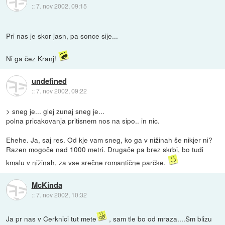
::
7. nov 2002, 09:15
Pri nas je skor jasn, pa sonce sije...
Ni ga čez Kranj!
undefined
::
7. nov 2002, 09:22
> sneg je... glej zunaj sneg je...
polna pricakovanja pritisnem nos na sipo.. in nic.
Ehehe. Ja, saj res. Od kje vam sneg, ko ga v nižinah še nikjer ni?
Razen mogoče nad 1000 metri. Drugače pa brez skrbi, bo tudi
kmalu v nižinah, za vse srečne romantične parčke.
McKinda
::
7. nov 2002, 10:32
Ja pr nas v Cerknici tut mete
, sam tle bo od mraza....Sm blizu