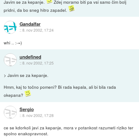
Javim se za kepanje.
Zdej moramo biti pa vsi samo čim bolj
pridni, da bo sneg hitro zapadel.
Gandalfar
::
8. nov 2002, 17:24
whi .. :-=)
undefined
::
8. nov 2002, 17:25
> Javim se za kepanje.
Hmm, kaj to točno pomeni? Bi rada kepala, ali bi bila rada
okepana?
Sergio
::
8. nov 2002, 17:28
ce se kdorkoli javi za kepanje, mora v potankost razumeti riziko ter
spolno enakopravnost.