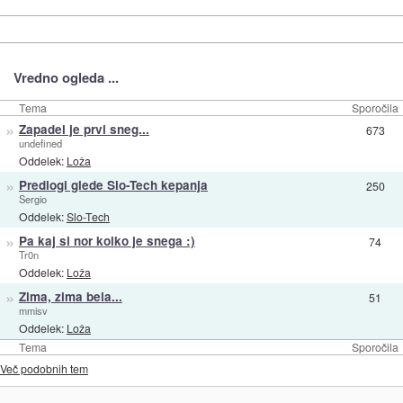
Vredno ogleda ...
Tema
Sporočila
»
Zapadel je prvi sneg...
673
undefined
Oddelek:
Loža
»
Predlogi glede Slo-Tech kepanja
250
Sergio
Oddelek:
Slo-Tech
»
Pa kaj si nor kolko je snega :)
74
Tr0n
Oddelek:
Loža
»
Zima, zima bela...
51
mmisv
Oddelek:
Loža
Tema
Sporočila
Več podobnih tem