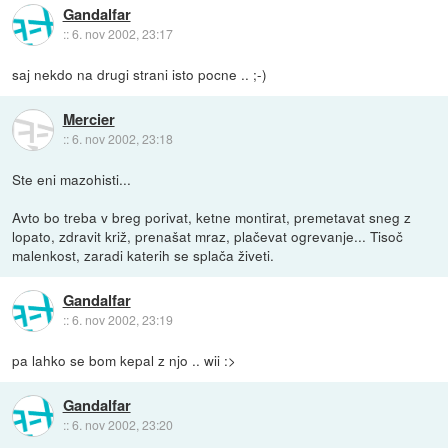
Gandalfar
::
6. nov 2002, 23:17
saj nekdo na drugi strani isto pocne .. ;-)
Mercier
::
6. nov 2002, 23:18
Ste eni mazohisti...
Avto bo treba v breg porivat, ketne montirat, premetavat sneg z
lopato, zdravit križ, prenašat mraz, plačevat ogrevanje... Tisoč
malenkost, zaradi katerih se splača živeti.
Gandalfar
::
6. nov 2002, 23:19
pa lahko se bom kepal z njo .. wii :>
Gandalfar
::
6. nov 2002, 23:20