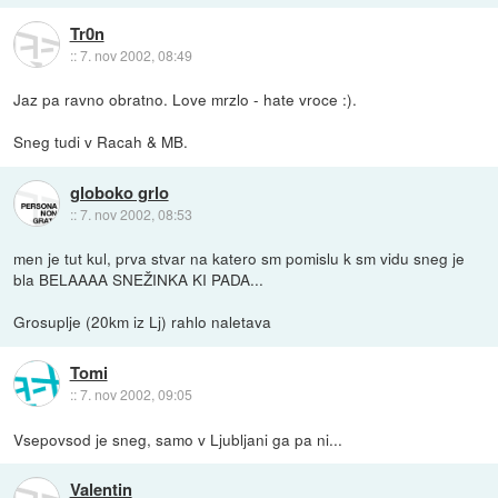
Tr0n
::
7. nov 2002, 08:49
Jaz pa ravno obratno. Love mrzlo - hate vroce :).
Sneg tudi v Racah & MB.
globoko grlo
::
7. nov 2002, 08:53
men je tut kul, prva stvar na katero sm pomislu k sm vidu sneg je
bla BELAAAA SNEŽINKA KI PADA...
Grosuplje (20km iz Lj) rahlo naletava
Tomi
::
7. nov 2002, 09:05
Vsepovsod je sneg, samo v Ljubljani ga pa ni...
Valentin