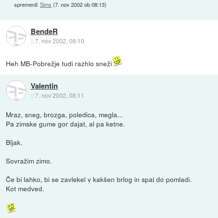
spremenil:
Sims
(
7. nov 2002 ob 08:13
)
BendeR
::
7. nov 2002, 08:10
Heh MB-Pobrežje tudi razhlo sneži
Valentin
::
7. nov 2002, 08:11
Mraz, sneg, brozga, poledica, megla...
Pa zimske gume gor dajat, al pa ketne.
Bljak.
Sovražim zimo.
Če bi lahko, bi se zavlekel v kakšen brlog in spal do pomladi.
Kot medved.