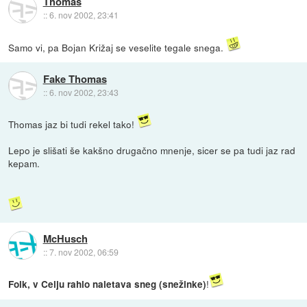
Thomas
::
6. nov 2002, 23:41
Samo vi, pa Bojan Križaj se veselite tegale snega.
Fake Thomas
::
6. nov 2002, 23:43
Thomas jaz bi tudi rekel tako!
Lepo je slišati še kakšno drugačno mnenje, sicer se pa tudi jaz rad
kepam.
McHusch
::
7. nov 2002, 06:59
!
Folk, v Celju rahlo naletava sneg (snežinke)