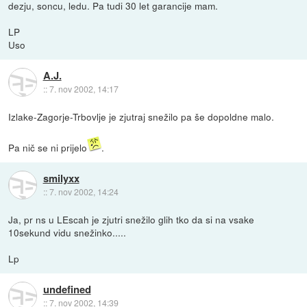
dezju, soncu, ledu. Pa tudi 30 let garancije mam.
LP
Uso
A.J.
::
7. nov 2002, 14:17
Izlake-Zagorje-Trbovlje je zjutraj snežilo pa še dopoldne malo.
Pa nič se ni prijelo
.
smilyxx
::
7. nov 2002, 14:24
Ja, pr ns u LEscah je zjutri snežilo glih tko da si na vsake
10sekund vidu snežinko.....
Lp
undefined
::
7. nov 2002, 14:39