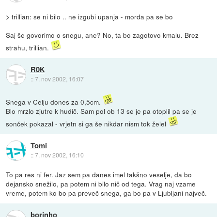
> trillian: se ni bilo .. ne izgubi upanja - morda pa se bo
Saj še govorimo o snegu, ane? No, ta bo zagotovo kmalu. Brez
strahu, trillian.
R0K
::
7. nov 2002, 16:07
Snega v Celju dones za 0,5cm.
Blo mrzlo zjutre k hudič. Sam pol ob 13 se je pa otoplil pa se je
sonček pokazal - vrjetn si ga še nikdar nism tok želel
Tomi
::
7. nov 2002, 16:10
To pa res ni fer. Jaz sem pa danes imel takšno veselje, da bo
dejansko snežilo, pa potem ni bilo nič od tega. Vrag naj vzame
vreme, potem ko bo pa preveč snega, ga bo pa v Ljubljani največ.
borinho