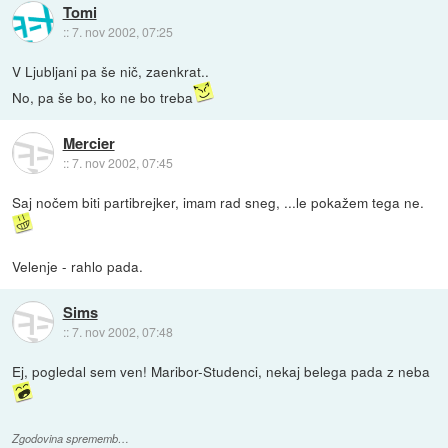
Tomi
::
7. nov 2002, 07:25
V Ljubljani pa še nič, zaenkrat..
No, pa še bo, ko ne bo treba
Mercier
::
7. nov 2002, 07:45
Saj nočem biti partibrejker, imam rad sneg, ...le pokažem tega ne.
Velenje - rahlo pada.
Sims
::
7. nov 2002, 07:48
Ej, pogledal sem ven! Maribor-Studenci, nekaj belega pada z neba
Zgodovina sprememb…