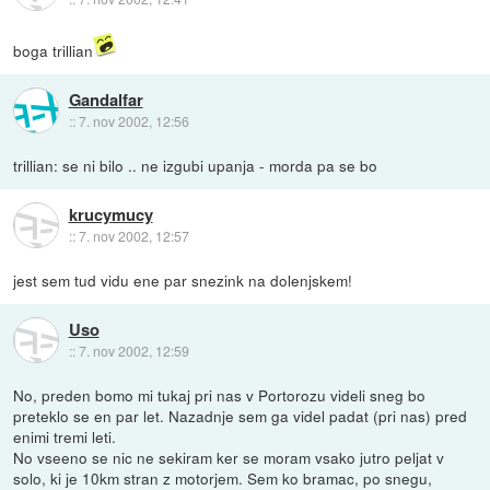
boga trillian
Gandalfar
::
7. nov 2002, 12:56
trillian: se ni bilo .. ne izgubi upanja - morda pa se bo
krucymucy
::
7. nov 2002, 12:57
jest sem tud vidu ene par snezink na dolenjskem!
Uso
::
7. nov 2002, 12:59
No, preden bomo mi tukaj pri nas v Portorozu videli sneg bo
preteklo se en par let. Nazadnje sem ga videl padat (pri nas) pred
enimi tremi leti.
No vseeno se nic ne sekiram ker se moram vsako jutro peljat v
solo, ki je 10km stran z motorjem. Sem ko bramac, po snegu,