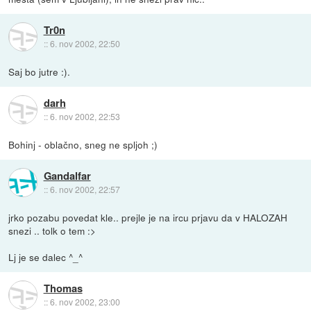
Tr0n
::
6. nov 2002, 22:50
Saj bo jutre :).
darh
::
6. nov 2002, 22:53
Bohinj - oblačno, sneg ne spljoh ;)
Gandalfar
::
6. nov 2002, 22:57
jrko pozabu povedat kle.. prejle je na ircu prjavu da v HALOZAH
snezi .. tolk o tem :>
Lj je se dalec ^_^
Thomas
::
6. nov 2002, 23:00