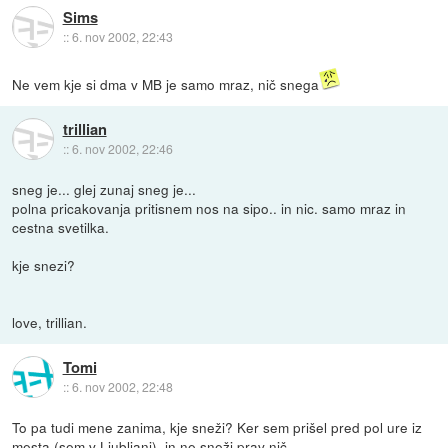
Sims
::
6. nov 2002, 22:43
Ne vem kje si dma v MB je samo mraz, nič snega
trillian
::
6. nov 2002, 22:46
sneg je... glej zunaj sneg je...
polna pricakovanja pritisnem nos na sipo.. in nic. samo mraz in
cestna svetilka.
kje snezi?
love, trillian.
Tomi
::
6. nov 2002, 22:48
To pa tudi mene zanima, kje sneži? Ker sem prišel pred pol ure iz
mesta (sem v Ljubljani), in ne sneži prav nič..