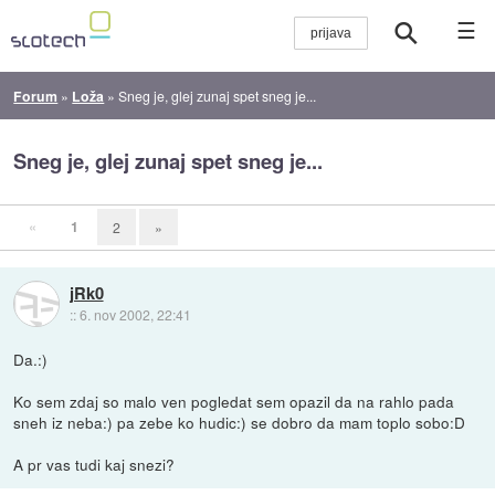
☰
Forum
»
Loža
»
Sneg je, glej zunaj spet sneg je...
Sneg je, glej zunaj spet sneg je...
«
1
2
»
jRk0
::
6. nov 2002, 22:41
Da.:)
Ko sem zdaj so malo ven pogledat sem opazil da na rahlo pada
sneh iz neba:) pa zebe ko hudic:) se dobro da mam toplo sobo:D
A pr vas tudi kaj snezi?