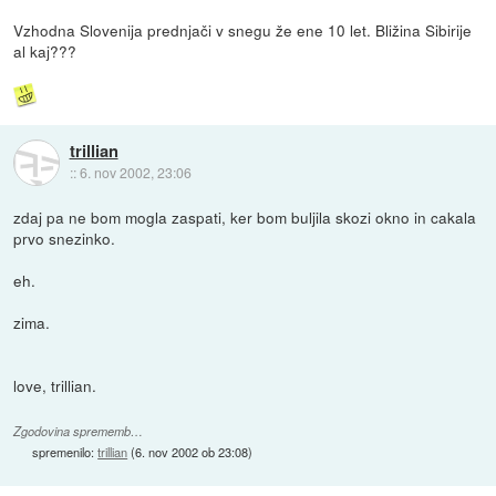
Vzhodna Slovenija prednjači v snegu že ene 10 let. Bližina Sibirije
al kaj???
trillian
::
6. nov 2002, 23:06
zdaj pa ne bom mogla zaspati, ker bom buljila skozi okno in cakala
prvo snezinko.
eh.
zima.
love, trillian.
Zgodovina sprememb…
spremenilo:
trillian
(
6. nov 2002 ob 23:08
)