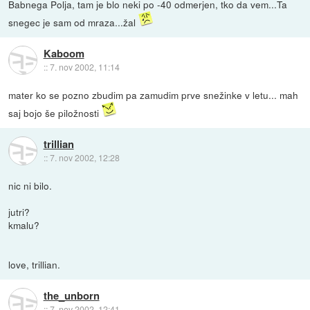
Babnega Polja, tam je blo neki po -40 odmerjen, tko da vem...Ta
snegec je sam od mraza...žal
Kaboom
::
7. nov 2002, 11:14
mater ko se pozno zbudim pa zamudim prve snežinke v letu... mah
saj bojo še piložnosti
trillian
::
7. nov 2002, 12:28
nic ni bilo.
jutri?
kmalu?
love, trillian.
the_unborn
::
7. nov 2002, 12:41