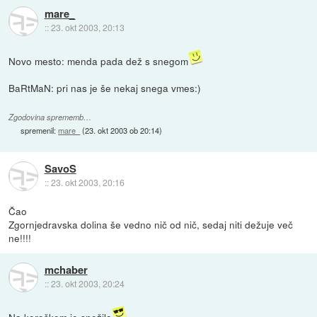
mare_
::
23. okt 2003, 20:13
Novo mesto: menda pada dež s snegom
BaRtMaN: pri nas je še nekaj snega vmes:)
Zgodovina sprememb…
spremenil:
mare_
(
23. okt 2003 ob 20:14
)
SavoS
::
23. okt 2003, 20:16
Čao
Zgornjedravska dolina še vedno nič od nič, sedaj niti dežuje več
ne!!!!
mchaber
::
23. okt 2003, 20:24