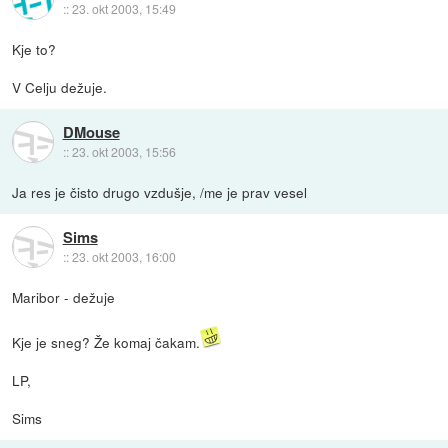
::
23. okt 2003, 15:49
Kje to?
V Celju dežuje.
DMouse
::
23. okt 2003, 15:56
Ja res je čisto drugo vzdušje, /me je prav vesel
Sims
::
23. okt 2003, 16:00
Maribor - dežuje
Kje je sneg? Že komaj čakam.
LP,
Sims