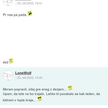
::
23. okt 2003, 16:41
Pr nas pa pada.
dež
LoneWolf
::
23. okt 2003, 16:46
Moram popravit, zdaj gre sneg z dezjem...
Upam, da tole ne bo trajalo. Lahko bi pocakalo se kak teden, da
kidnem v tople kraje...