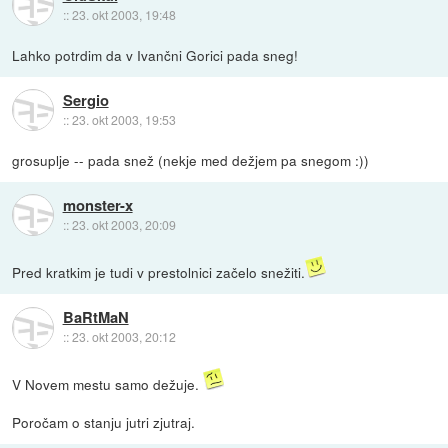
::
23. okt 2003, 19:48
Lahko potrdim da v Ivančni Gorici pada sneg!
Sergio
::
23. okt 2003, 19:53
grosuplje -- pada snež (nekje med dežjem pa snegom :))
monster-x
::
23. okt 2003, 20:09
Pred kratkim je tudi v prestolnici začelo snežiti.
BaRtMaN
::
23. okt 2003, 20:12
V Novem mestu samo dežuje.
Poročam o stanju jutri zjutraj.