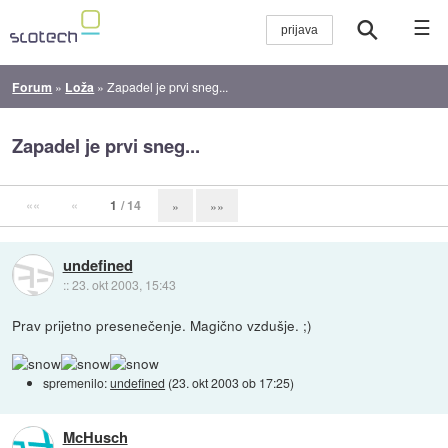
☰
Forum
»
Loža
»
Zapadel je prvi sneg...
Zapadel je prvi sneg...
««
«
1
/ 14
»
»»
undefined
::
23. okt 2003, 15:43
Prav prijetno presenečenje. Magično vzdušje. ;)
spremenilo:
undefined
(
23. okt 2003 ob 17:25
)
McHusch