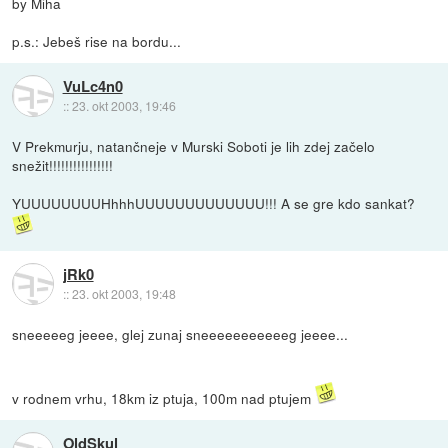
by Miha
p.s.: Jebeš rise na bordu...
VuLc4n0
::
23. okt 2003, 19:46
V Prekmurju, natančneje v Murski Soboti je lih zdej začelo
snežit!!!!!!!!!!!!!!!!
YUUUUUUUUHhhhUUUUUUUUUUUUU!!! A se gre kdo sankat?
jRk0
::
23. okt 2003, 19:48
sneeeeeg jeeee, glej zunaj sneeeeeeeeeeeg jeeee...
v rodnem vrhu, 18km iz ptuja, 100m nad ptujem
OldSkul