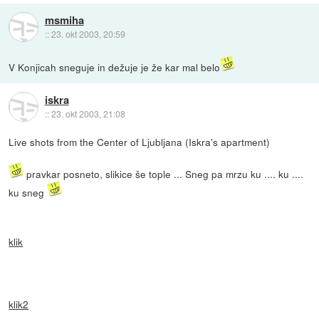
msmiha
::
23. okt 2003, 20:59
V Konjicah sneguje in dežuje je že kar mal belo
iskra
::
23. okt 2003, 21:08
Live shots from the Center of Ljubljana (Iskra's apartment)
pravkar posneto, slikice še tople ... Sneg pa mrzu ku .... ku ....
ku sneg
klik
klik2