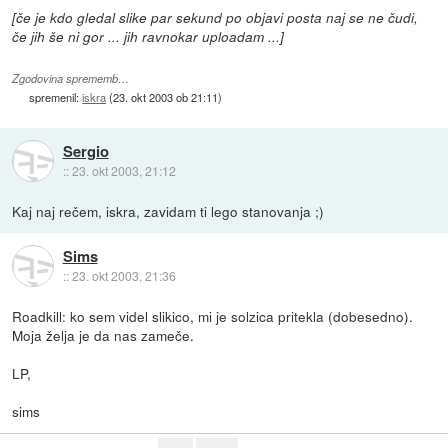
[če je kdo gledal slike par sekund po objavi posta naj se ne čudi,
če jih še ni gor ... jih ravnokar uploadam ...]
Zgodovina sprememb…
spremenil:
iskra
(
23. okt 2003 ob 21:11
)
Sergio
::
23. okt 2003, 21:12
Kaj naj rečem, iskra, zavidam ti lego stanovanja ;)
Sims
::
23. okt 2003, 21:36
Roadkill: ko sem videl slikico, mi je solzica pritekla (dobesedno).
Moja želja je da nas zameče.
LP,
sims