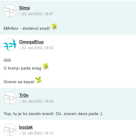
Sims
::
23. okt 2003, 18:47
MAribor - studenci sneži
OmegaBlue
::
23. okt 2003, 18:52
iiiiiiii
U kranju pada sneg
Gremo se kepat
Tr0n
::
23. okt 2003, 18:56
Yup, tu je tui zacelo snezit. Oz. zraven deza pada :).
bozjak
::
23. okt 2003, 19:13