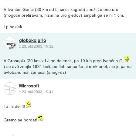
V Ivančni Gorici (30 km od Lj smer zagreb) sneži že eno uro
(mogoče pretiravam, nism na uro gledov) ampak ga še ni 1 cm.
Lp bozjak
globoko grlo
::
23. okt 2003, 19:32
V Grosuplu (20 km iz LJ na dolensk, pa 10 km pred Ivančno G.
) so avti zdejle 1931 beli, po tleh se pa še ni ornk prjel, me je pa na
avtobanu mal zanašal (sneg+dž)
Microsoft
::
23. okt 2003, 19:41
To mi deli!!!
Gremo se bordat!