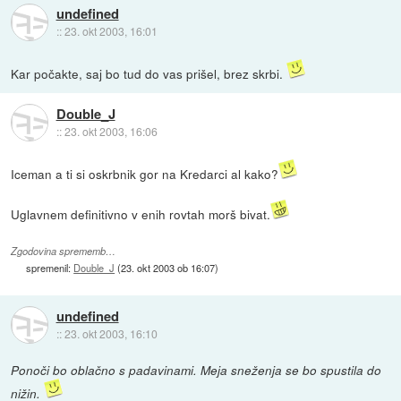
undefined
::
23. okt 2003, 16:01
Kar počakte, saj bo tud do vas prišel, brez skrbi.
Double_J
::
23. okt 2003, 16:06
Iceman a ti si oskrbnik gor na Kredarci al kako?
Uglavnem definitivno v enih rovtah morš bivat.
Zgodovina sprememb…
spremenil:
Double_J
(
23. okt 2003 ob 16:07
)
undefined
::
23. okt 2003, 16:10
Ponoči bo oblačno s padavinami. Meja sneženja se bo spustila do
nižin.