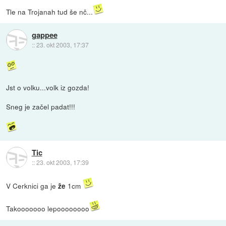
Tle na Trojanah tud še nč...
gappee
::
23. okt 2003, 17:37
Jst o volku...volk iz gozda!
Sneg je začel padat!!!
Tic
::
23. okt 2003, 17:39
V Cerknici ga je
1cm
že
Takooooooo lepoooooooo