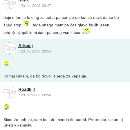
::
23. okt 2003, 20:47
dejmo fantje folding zalaufat pa compe do konca navit da se bo
sneg stopil
...tega snega mam pa čez glavo že lih jesen
pride(najlepši letni čas) pa sneg vse zaserje
Arkadij
::
23. okt 2003, 20:54
Komaj čakam, da bo dovolj snega za kepanje.
Roadkill
::
23. okt 2003, 20:56
Sicer že nehuje, sam bo jutri menda še padal. Preprosto zakon! :)
Sneg v kamniku