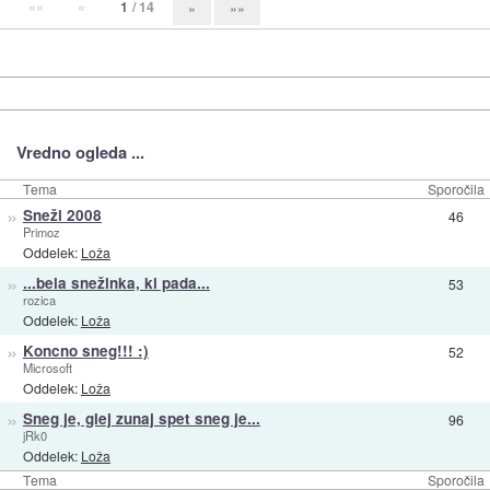
««
«
1
/ 14
»
»»
Vredno ogleda ...
Tema
Sporočila
»
Sneži 2008
46
Primoz
Oddelek:
Loža
»
...bela snežinka, ki pada...
53
rozica
Oddelek:
Loža
»
Koncno sneg!!! :)
52
Microsoft
Oddelek:
Loža
»
Sneg je, glej zunaj spet sneg je...
96
jRk0
Oddelek:
Loža
Tema
Sporočila