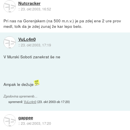
Nutcracker
::
23. okt 2003, 16:52
Pri nas na Gorenjskem (na 500 m.n.v.) je pa zdej ene 2 ure prov
medl, tolk da je zdej zunaj že kar lepo belo.
VuLc4n0
::
23. okt 2003, 17:19
V Murski Soboti zanekrat še ne
Ampak le dežuje
Zgodovina sprememb…
spremenil:
VuLc4n0
(
23. okt 2003 ob 17:20
)
gappee
::
23. okt 2003, 17:20