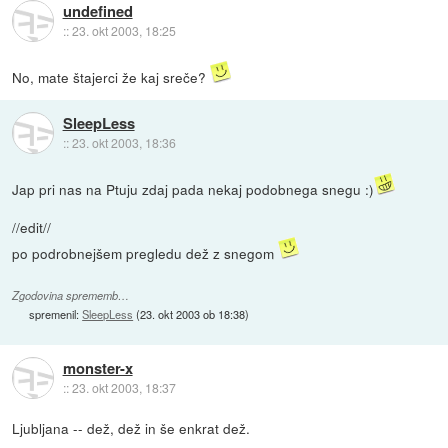
undefined
::
23. okt 2003, 18:25
No, mate štajerci že kaj sreče?
SleepLess
::
23. okt 2003, 18:36
Jap pri nas na Ptuju zdaj pada nekaj podobnega snegu :)
//edit//
po podrobnejšem pregledu dež z snegom
Zgodovina sprememb…
spremenil:
SleepLess
(
23. okt 2003 ob 18:38
)
monster-x
::
23. okt 2003, 18:37
Ljubljana -- dež, dež in še enkrat dež.