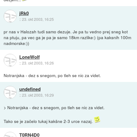
jRk0
::
23. okt 2003, 16:25
pr nas v Halozah tudi samo dezuje. Je pa tu vedno prej sneg kot
na ptuju, pa vec ga je pa je samo 18km razlike:) (pa kaksnih 100m
nadmorske:))
LoneWolf
::
23. okt 2003, 16:26
Notranjska - dez s snegom, po tleh se nic za videt.
undefined
::
23. okt 2003, 16:29
> Notranjska - dez s snegom, po tleh se nic za videt.
Tako se je začelo tukaj kakšne 2-3 urce nazaj.
T0RN4D0