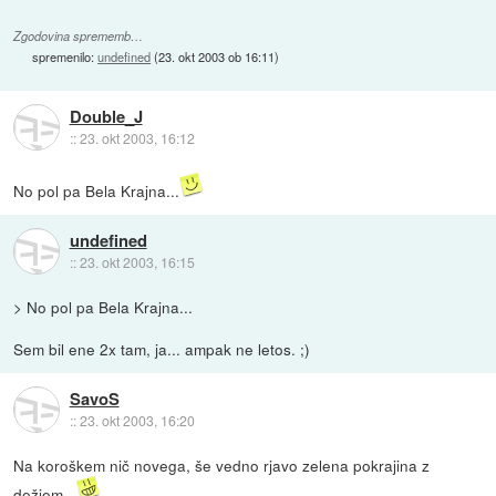
Zgodovina sprememb…
spremenilo:
undefined
(
23. okt 2003 ob 16:11
)
Double_J
::
23. okt 2003, 16:12
No pol pa Bela Krajna...
undefined
::
23. okt 2003, 16:15
> No pol pa Bela Krajna...
Sem bil ene 2x tam, ja... ampak ne letos. ;)
SavoS
::
23. okt 2003, 16:20
Na koroškem nič novega, še vedno rjavo zelena pokrajina z
dežjem...