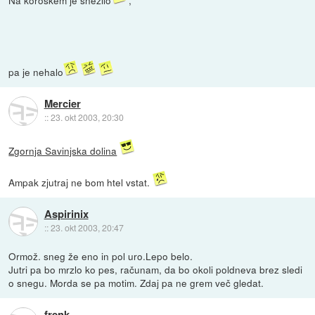
Na koroškem je snežilo
,
pa je nehalo
Mercier
::
23. okt 2003, 20:30
Zgornja Savinjska dolina
Ampak zjutraj ne bom htel vstat.
Aspirinix
::
23. okt 2003, 20:47
Ormož. sneg že eno in pol uro.Lepo belo.
Jutri pa bo mrzlo ko pes, računam, da bo okoli poldneva brez sledi
o snegu. Morda se pa motim. Zdaj pa ne grem več gledat.
frenk