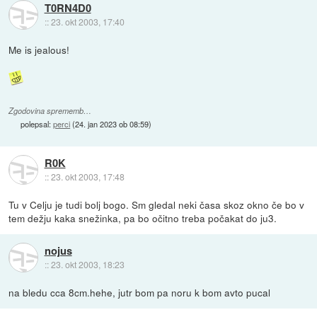
T0RN4D0
::
23. okt 2003, 17:40
Me is jealous!
Zgodovina sprememb…
polepsal:
perci
(
24. jan 2023 ob 08:59
)
R0K
::
23. okt 2003, 17:48
Tu v Celju je tudi bolj bogo. Sm gledal neki časa skoz okno če bo v
tem dežju kaka snežinka, pa bo očitno treba počakat do ju3.
nojus
::
23. okt 2003, 18:23
na bledu cca 8cm.hehe, jutr bom pa noru k bom avto pucal