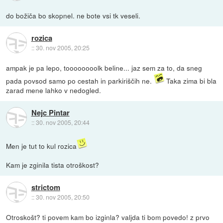
do božiča bo skopnel. ne bote vsi tk veseli.
rozica
::
30. nov 2005, 20:25
ampak je pa lepo, toooooooolk beline... jaz sem za to, da sneg
pada povsod samo po cestah in parkiriščih ne.
Taka zima bi bla
zarad mene lahko v nedogled.
Nejc Pintar
::
30. nov 2005, 20:44
Men je tut to kul rozica
Kam je zginila tista otroškost?
strictom
::
30. nov 2005, 20:50
Otroskošt? ti povem kam bo izginla? valjda ti bom povedo! z prvo