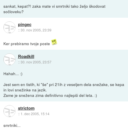
sankat, kepat?! zaka mate vi smrtniki tako željo škodovat
sočloveku?
pingec
::
30. nov 2005, 23:39
Ker prebiramo tvoje poste
Roadkill
::
30. nov 2005, 23:57
Hahah... :)
Jest sem en tistih, ki "še" pri 21ih z veseljem dela snežake, se kepa
in lovi snežinke na jezik.
Zame je snežena zima definitivno najlepši del leta. :)
strictom
::
1. dec 2005, 15:14
smrtniki...