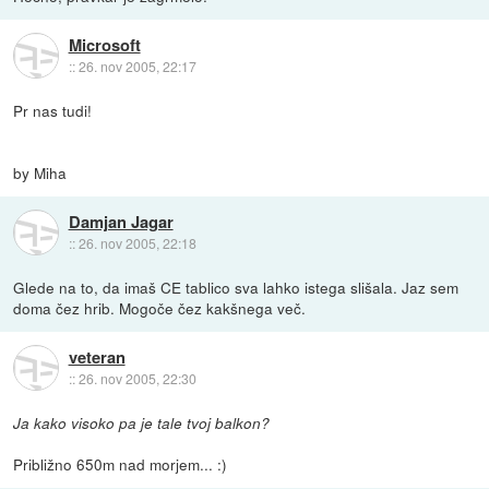
Microsoft
::
26. nov 2005, 22:17
Pr nas tudi!
by Miha
Damjan Jagar
::
26. nov 2005, 22:18
Glede na to, da imaš CE tablico sva lahko istega slišala. Jaz sem
doma čez hrib. Mogoče čez kakšnega več.
veteran
::
26. nov 2005, 22:30
Ja kako visoko pa je tale tvoj balkon?
Približno 650m nad morjem... :)