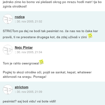
jedrsko zimo ko bomo vsi plešasti okrog po mrazu hodli matr! tja bo
zginla otroškost!
rozica
::
30. nov 2005, 21:02
STRiCTom pa dej ne bodi tak pesimist no. če nas res to čaka kar
praviš, ti ne preostane drugega kot, da zdaj uživaš v zimi
Nejc Pintar
::
30. nov 2005, 21:04
Tom je rahlo owergrowal
Poglej to skozi otroške oči, pojdi se sankat, kepat, whatewer
aktivnosti na snegu. Pomaga!
strictom
::
30. nov 2005, 21:09
pesimist? saj boš vidu! vsi bote vidli!