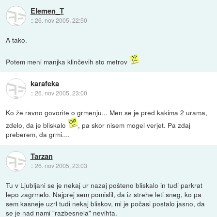
Elemen_T
::
26. nov 2005, 22:50
A tako.
Potem meni manjka klinčevih sto metrov
karafeka
::
26. nov 2005, 23:00
Ko že ravno govorite o grmenju... Men se je pred kakima 2 urama,
zdelo, da je bliskalo
, pa skor nisem mogel verjet. Pa zdaj
preberem, da grmi....
Tarzan
::
26. nov 2005, 23:03
Tu v Ljubljani se je nekaj ur nazaj pošteno bliskalo in tudi parkrat
lepo zagrmelo. Najprej sem pomislil, da iz strehe leti sneg, ko pa
sem kasneje uzrl tudi nekaj bliskov, mi je počasi postalo jasno, da
se je nad nami "razbesnela" nevihta.