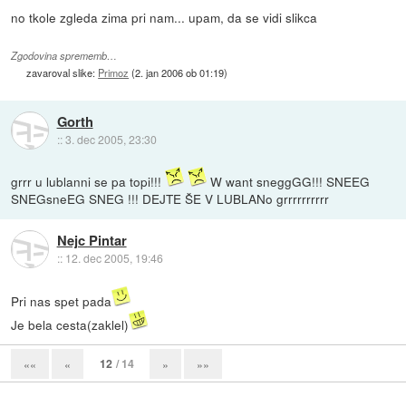
no tkole zgleda zima pri nam... upam, da se vidi slikca
Zgodovina sprememb…
zavaroval slike:
Primoz
(
2. jan 2006 ob 01:19
)
Gorth
::
3. dec 2005, 23:30
grrr u lublanni se pa topi!!!
W want sneggGG!!! SNEEG
SNEGsneEG SNEG !!! DEJTE ŠE V LUBLANo grrrrrrrrrr
Nejc Pintar
::
12. dec 2005, 19:46
Pri nas spet pada
Je bela cesta(zaklel)
12
/ 14
««
«
»
»»