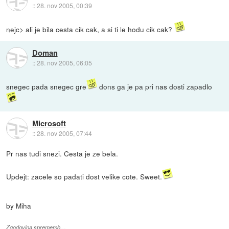
::
28. nov 2005, 00:39
nejc> ali je bila cesta cik cak, a si ti le hodu cik cak?
Doman
::
28. nov 2005, 06:05
snegec pada snegec gre
dons ga je pa pri nas dosti zapadlo
Microsoft
::
28. nov 2005, 07:44
Pr nas tudi snezi. Cesta je ze bela.
Updejt: zacele so padati dost velike cote. Sweet.
by Miha
Zgodovina sprememb…