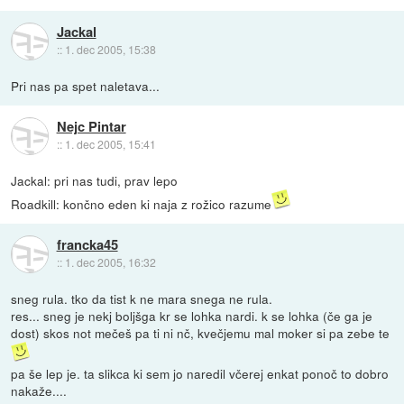
Jackal
::
1. dec 2005, 15:38
Pri nas pa spet naletava...
Nejc Pintar
::
1. dec 2005, 15:41
Jackal: pri nas tudi, prav lepo
Roadkill: končno eden ki naja z rožico razume
francka45
::
1. dec 2005, 16:32
sneg rula. tko da tist k ne mara snega ne rula.
res... sneg je nekj boljšga kr se lohka nardi. k se lohka (če ga je
dost) skos not mečeš pa ti ni nč, kvečjemu mal moker si pa zebe te
pa še lep je. ta slikca ki sem jo naredil včerej enkat ponoč to dobro
nakaže....