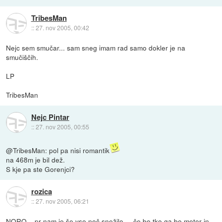
TribesMan
::
27. nov 2005, 00:42
Nejc sem smučar... sam sneg imam rad samo dokler je na
smučiščih.
LP
TribesMan
Nejc Pintar
::
27. nov 2005, 00:55
@TribesMan: pol pa nisi romantik
na 468m je bil dež.
S kje pa ste Gorenjci?
rozica
::
27. nov 2005, 06:21
NORO... pr nam je še vso noč snežilo.... če bo tko ga bo meter in