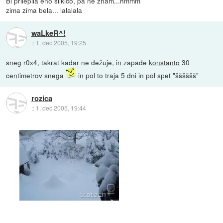
Bi prilepila eno slikico, pa ne znam...hmmm
zima zima bela... lalalala
waLkeR^!
::
1. dec 2005, 19:25
sneg r0x4, takrat kadar ne dežuje, in zapade
konstanto
30
centimetrov snega
in pol to traja 5 dni in pol spet "šššššš"
rozica
::
1. dec 2005, 19:44