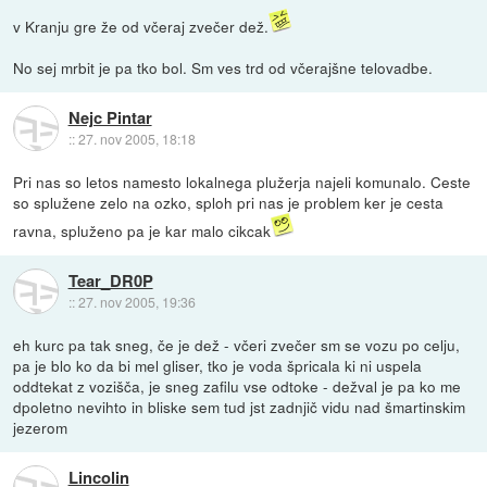
v Kranju gre že od včeraj zvečer dež.
No sej mrbit je pa tko bol. Sm ves trd od včerajšne telovadbe.
Nejc Pintar
::
27. nov 2005, 18:18
Pri nas so letos namesto lokalnega plužerja najeli komunalo. Ceste
so splužene zelo na ozko, sploh pri nas je problem ker je cesta
ravna, spluženo pa je kar malo cikcak
Tear_DR0P
::
27. nov 2005, 19:36
eh kurc pa tak sneg, če je dež - včeri zvečer sm se vozu po celju,
pa je blo ko da bi mel gliser, tko je voda špricala ki ni uspela
oddtekat z vozišča, je sneg zafilu vse odtoke - dežval je pa ko me
dpoletno nevihto in bliske sem tud jst zadnjič vidu nad šmartinskim
jezerom
Lincolin