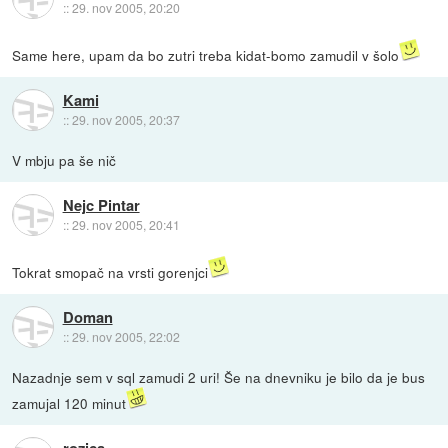
::
29. nov 2005, 20:20
Same here, upam da bo zutri treba kidat-bomo zamudil v šolo
Kami
::
29. nov 2005, 20:37
V mbju pa še nič
Nejc Pintar
::
29. nov 2005, 20:41
Tokrat smopač na vrsti gorenjci
Doman
::
29. nov 2005, 22:02
Nazadnje sem v sql zamudi 2 uri! Še na dnevniku je bilo da je bus
zamujal 120 minut
rozica