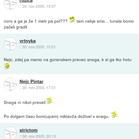
::
30. nov 2005, 10:37
noro a ga je že 1 metr pa pol???
tam nekje smo... tunele bomo
začeli gradit
vrtnyka
::
30. nov 2005, 10:51
Nejc, zdej pa mamo na gorenskem prevec snega, k si ga tko hotu
Nejc Pintar
::
30. nov 2005, 17:31
Snega ni nikol preveč
Po dolgem času bom(upam) miklavža doživel v snegu.
strictom
::
30. nov 2005, 20:13