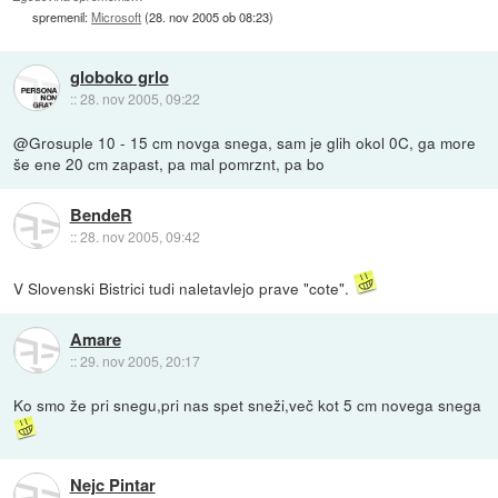
spremenil:
Microsoft
(
28. nov 2005 ob 08:23
)
globoko grlo
::
28. nov 2005, 09:22
@Grosuple 10 - 15 cm novga snega, sam je glih okol 0C, ga more
še ene 20 cm zapast, pa mal pomrznt, pa bo
BendeR
::
28. nov 2005, 09:42
V Slovenski Bistrici tudi naletavlejo prave "cote".
Amare
::
29. nov 2005, 20:17
Ko smo že pri snegu,pri nas spet sneži,več kot 5 cm novega snega
Nejc Pintar