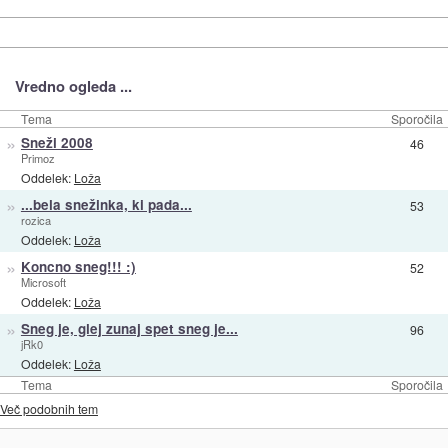
Vredno ogleda ...
Tema
Sporočila
»
Sneži 2008
46
Primoz
Oddelek:
Loža
»
...bela snežinka, ki pada...
53
rozica
Oddelek:
Loža
»
Koncno sneg!!! :)
52
Microsoft
Oddelek:
Loža
»
Sneg je, glej zunaj spet sneg je...
96
jRk0
Oddelek:
Loža
Tema
Sporočila
Več podobnih tem