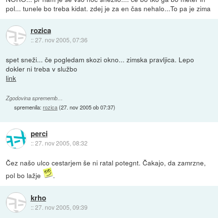
pol... tunele bo treba kidat. zdej je za en čas nehalo...To pa je zima
rozica
::
27. nov 2005, 07:36
spet sneži... če pogledam skozi okno... zimska pravljica. Lepo
dokler ni treba v službo
link
Zgodovina sprememb…
spremenila:
rozica
(
27. nov 2005 ob 07:37
)
perci
::
27. nov 2005, 08:32
Čez našo ulco cestarjem še ni ratal potegnt. Čakajo, da zamrzne,
pol bo lažje
.
krho
::
27. nov 2005, 09:39