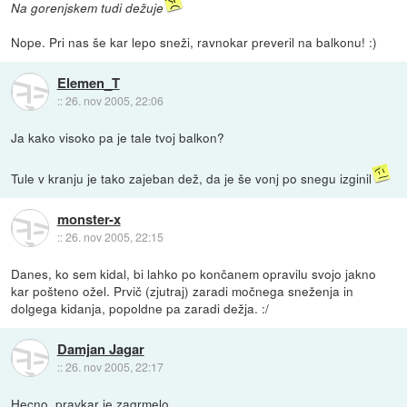
Na gorenjskem tudi dežuje
Nope. Pri nas še kar lepo sneži, ravnokar preveril na balkonu! :)
Elemen_T
::
26. nov 2005, 22:06
Ja kako visoko pa je tale tvoj balkon?
Tule v kranju je tako zajeban dež, da je še vonj po snegu izginil
monster-x
::
26. nov 2005, 22:15
Danes, ko sem kidal, bi lahko po končanem opravilu svojo jakno
kar pošteno ožel. Prvič (zjutraj) zaradi močnega sneženja in
dolgega kidanja, popoldne pa zaradi dežja. :/
Damjan Jagar
::
26. nov 2005, 22:17
Hecno, pravkar je zagrmelo.