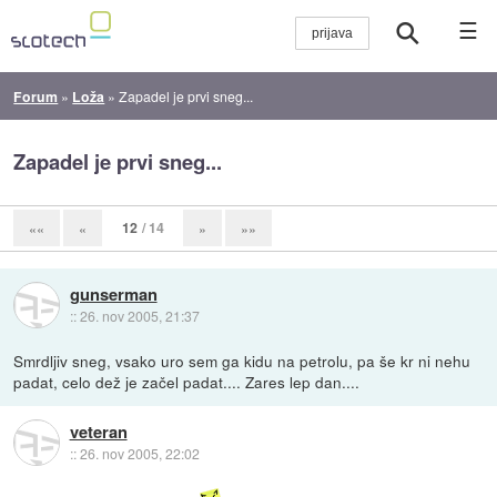
☰
Forum
»
Loža
»
Zapadel je prvi sneg...
Zapadel je prvi sneg...
12
/ 14
««
«
»
»»
gunserman
::
26. nov 2005, 21:37
Smrdljiv sneg, vsako uro sem ga kidu na petrolu, pa še kr ni nehu
padat, celo dež je začel padat.... Zares lep dan....
veteran
::
26. nov 2005, 22:02