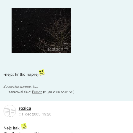
-nejc: kr tko naprej
Zgodovina sprememb…
zavaroval slike:
Primoz
(
2. jan 2006 ob 01:28
)
rozica
::
1. dec 2005, 19:20
Nejc itak