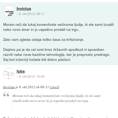
Invictus
::
8. okt 2012, 08:11
Moram reči da tukaj komentirate večinoma ljudje, ki ste sami iznašli
neko novo stvar in jo uspešno prodali na trgu.
Zato vam zgleda ostaja toliko časa za kritiziranje.
Dejstvo pa je da cel svet brez državnih spodbud ni sposoben
razviti neke nove bazične tehnologije, ker je preprosto predrago.
Saj kot inženirji hočete biti dobro plačani.
fpbs
::
8. okt 2012, 10:45
Invictus
je
8. okt 2012 ob 08:11
izjavil
:
Moram reči da tukaj komentirate večinoma ljudje, ki ste sami
iznašli neko novo stvar in jo uspešno prodali na trgu.
.