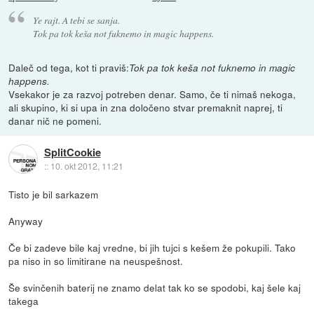
Ye rajt. A tebi se sanja.
Tok pa tok keša not fuknemo in magic happens.
Daleč od tega, kot ti praviš:
Tok pa tok keša not fuknemo in magic
happens.
Vsekakor je za razvoj potreben denar. Samo, če ti nimaš nekoga,
ali skupino, ki si upa in zna določeno stvar premaknit naprej, ti
danar nič ne pomeni.
SplitCookie
::
10. okt 2012, 11:21
Tisto je bil sarkazem
Anyway
Če bi zadeve bile kaj vredne, bi jih tujci s kešem že pokupili. Tako
pa niso in so limitirane na neuspešnost.
Še svinčenih baterij ne znamo delat tak ko se spodobi, kaj šele kaj
takega