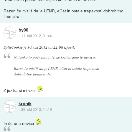
Razen če misliš da je LENR, eCat in ostale trapavosti dobrobitno
financirati.
by00
::
11. okt 2012, 01:44
SplitCookie
je
10. okt 2012 ob 22:08
izjavil
:
Natanko to počnemo tule, ko kritiziramo to novico.
Razen če misliš da je LENR, eCat in ostale trapavosti
dobrobitno financirati.
Z jezika si mi vzel
kronik
::
29. okt 2012, 14:19
In še ena novica