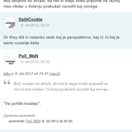
Bolj verjetno bo držalo, da tisti ki imajo toliko pripomb na razvoj
niso nikdar v živlenju poskušali narediti kaj novega.
SplitCookie
::
8. okt 2012, 20:31
Or they did in natanko vedo kaj je perspektivno, kaj ni, in kaj je
samo cuzanje keša
PaX_MaN
::
8. okt 2012, 20:33
fpbs
je
8. okt 2012 ob 10:45
izjavil
:
Bolj verjetno bo držalo, da tisti ki imajo toliko pripomb na
razvoj niso nikdar v živlenju poskušali narediti kaj novega.
"Vsi politiki kradejo".
Zgodovina sprememb…
spremenilo:
PaX_MaN
(
8. okt 2012 ob 20:34
)