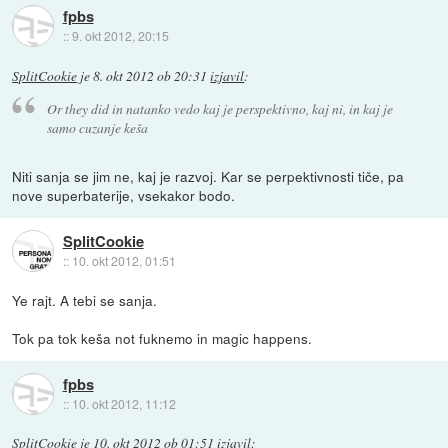
fpbs
::
9. okt 2012, 20:15
SplitCookie
je
8. okt 2012 ob 20:31
izjavil
:
Or they did in natanko vedo kaj je perspektivno, kaj ni, in kaj je
samo cuzanje keša
Niti sanja se jim ne, kaj je razvoj. Kar se perpektivnosti tiče, pa
nove superbaterije, vsekakor bodo.
SplitCookie
::
10. okt 2012, 01:51
Ye rajt. A tebi se sanja.
Tok pa tok keša not fuknemo in magic happens.
fpbs
::
10. okt 2012, 11:12
SplitCookie
je
10. okt 2012 ob 01:51
izjavil
: