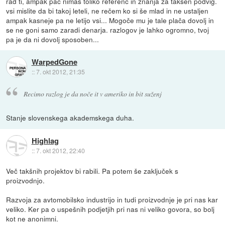
rad ti, ampak pač nimaš toliko referenc in znanja za takšen podvig.
vsi mislite da bi takoj leteli, ne rečem ko si še mlad in ne ustaljen
ampak kasneje pa ne letijo vsi... Mogoče mu je tale plača dovolj in
se ne goni samo zaradi denarja. razlogov je lahko ogromno, tvoj
pa je da ni dovolj sposoben...
WarpedGone
::
7. okt 2012, 21:35
Recimo razlog je da noče it v ameriko in bit suženj
Stanje slovenskega akademskega duha.
Highlag
::
7. okt 2012, 22:40
Več takšnih projektov bi rabili. Pa potem še zaključek s
proizvodnjo.
Razvoja za avtomobilsko industrijo in tudi proizvodnje je pri nas kar
veliko. Ker pa o uspešnih podjetjih pri nas ni veliko govora, so bolj
kot ne anonimni.