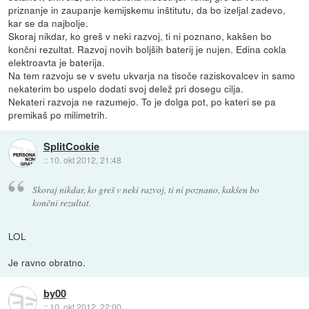
priznanje in zaupanje kemijskemu inštitutu, da bo izeljal zadevo,
kar se da najbolje.
Skoraj nikdar, ko greš v neki razvoj, ti ni poznano, kakšen bo
končni rezultat. Razvoj novih boljših baterij je nujen. Edina cokla
elektroavta je baterija.
Na tem razvoju se v svetu ukvarja na tisoče raziskovalcev in samo
nekaterim bo uspelo dodati svoj delež pri dosegu cilja.
Nekateri razvoja ne razumejo. To je dolga pot, po kateri se pa
premikaš po milimetrih.
SplitCookie
::
10. okt 2012, 21:48
Skoraj nikdar, ko greš v neki razvoj, ti ni poznano, kakšen bo
končni rezultat.
LOL
Je ravno obratno.
by00
::
10. okt 2012, 22:00