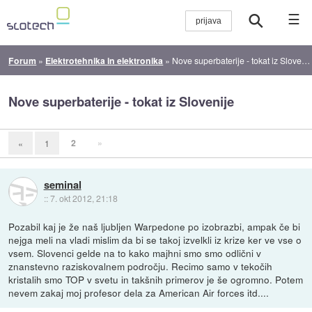
☰
Forum
»
Elektrotehnika in elektronika
»
Nove superbaterije - tokat iz Slovenije
Nove superbaterije - tokat iz Slovenije
2
»
«
1
seminal
::
7. okt 2012, 21:18
Pozabil kaj je že naš ljubljen Warpedone po izobrazbi, ampak če bi
nejga meli na vladi mislim da bi se takoj izvelkli iz krize ker ve vse o
vsem. Slovenci gelde na to kako majhni smo smo odlični v
znanstevno raziskovalnem področju. Recimo samo v tekočih
kristalih smo TOP v svetu in takšnih primerov je še ogromno. Potem
nevem zakaj moj profesor dela za American Air forces itd....