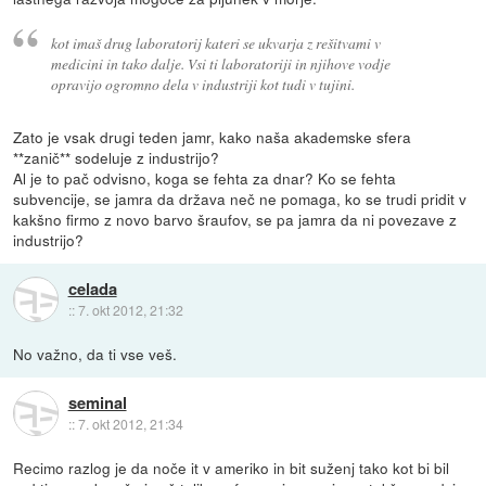
kot imaš drug laboratorij kateri se ukvarja z rešitvami v
medicini in tako dalje. Vsi ti laboratoriji in njihove vodje
opravijo ogromno dela v industriji kot tudi v tujini.
Zato je vsak drugi teden jamr, kako naša akademske sfera
**zanič** sodeluje z industrijo?
Al je to pač odvisno, koga se fehta za dnar? Ko se fehta
subvencije, se jamra da država neč ne pomaga, ko se trudi pridit v
kakšno firmo z novo barvo šraufov, se pa jamra da ni povezave z
industrijo?
celada
::
7. okt 2012, 21:32
No važno, da ti vse veš.
seminal
::
7. okt 2012, 21:34
Recimo razlog je da noče it v ameriko in bit suženj tako kot bi bil