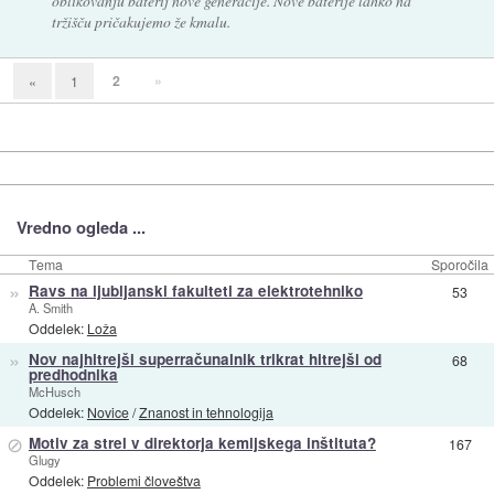
oblikovanju baterij nove generacije. Nove baterije lahko na
tržišču pričakujemo že kmalu.
2
»
«
1
Vredno ogleda ...
Tema
Sporočila
»
Ravs na ljubljanski fakulteti za elektrotehniko
53
A. Smith
Oddelek:
Loža
»
Nov najhitrejši superračunalnik trikrat hitrejši od
68
predhodnika
McHusch
Oddelek:
Novice
/
Znanost in tehnologija
⊘
Motiv za strel v direktorja kemijskega inštituta?
167
Glugy
Oddelek:
Problemi človeštva