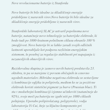
Nove revolucionarne baterije iz Stanforda
Nove baterije bi bile idealne za skladiščenje energije
pridobljene iz naravnih virov.Nove baterije bi bile idealne za
skladiščenje energije pridobljene iz naravnih virov.
Stanfordski laboratorij SLAC je ustvaril popolnoma nove
baterije, natančneje novo tehnologije za baterijske elektrode, ki
bodo tudi po 1000-kratnem polnilnem ciklusu ohranile 100 %
zmogljivost. Nove baterije bi se lahko zaradi svojih odličnih
lastnosti uporabljale kot podpora različnim energijskim
sistemom, še posebej za regulacijo stabilnosti pri napajanju iz
nezanesljivih obnovljivih virov.
Raziskovalna skupina je zasnovo novih baterij predstavila 23.
oktobra, te pa so narejene iz povsem običajnih in cenovno
ugodnih materialov. Hibridne negativna elektroda so sestavljene
iz kombinacije ogljika in polipirola, medtem ko se za pozitivne
elektrode koristi sintetični pigment za barve (Prussian blue). Ti
sta v medsebojni kombinaciji izjemno učinkoviti (natančneje do
92%), svoje moči pa baterija ne zgubi niti po 1000 ciklusih
polnjenja. Uporabo polipirola(ang. polypyrrole), vodja
laboratorija Yi Cui, šteje za ključno komponento pri