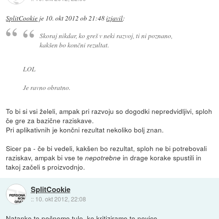
SplitCookie
je
10. okt 2012 ob 21:48
izjavil
:
Skoraj nikdar, ko greš v neki razvoj, ti ni poznano,
kakšen bo končni rezultat.
LOL
Je ravno obratno.
To bi si vsi želeli, ampak pri razvoju so dogodki nepredvidljivi, sploh
če gre za bazične raziskave.
Pri aplikativnih je končni rezultat nekoliko bolj znan.
Sicer pa - če bi vedeli, kakšen bo rezultat, sploh ne bi potrebovali
raziskav, ampak bi vse te
in drage korake spustili in
nepotrebne
takoj začeli s proizvodnjo.
SplitCookie
::
10. okt 2012, 22:08
Natanko to počnemo tule, ko kritiziramo to novico.