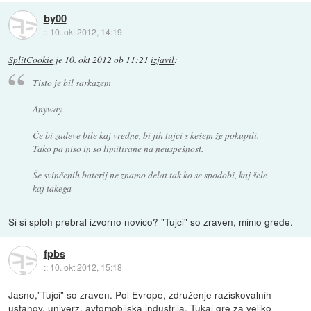
by00
::
10. okt 2012, 14:19
SplitCookie
je
10. okt 2012 ob 11:21
izjavil
:
Tisto je bil sarkazem
Anyway
Če bi zadeve bile kaj vredne, bi jih tujci s kešem že pokupili.
Tako pa niso in so limitirane na neuspešnost.
Še svinčenih baterij ne znamo delat tak ko se spodobi, kaj šele
kaj takega
Si si sploh prebral izvorno novico? "Tujci" so zraven, mimo grede.
fpbs
::
10. okt 2012, 15:18
Jasno,"Tujci" so zraven. Pol Evrope, združenje raziskovalnih
ustanov, univerz, avtomobilska industrija. Tukaj gre za veliko