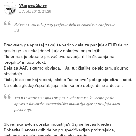
WarpedGone
::
7. okt 2012, 21:29
Potem nevem zakaj moj profesor dela za American Air forces
itd....
Predvsem ga vprašaj zakaj še vedno dela za par jujev EUR tle pr
nas in ne za nekaj deset jurjev dolarjev tam pri njih.
Tle pr nas je obupno preveč ovohavanja riti in šlepanja na
'projekte' in uau-efekt.
Dela za AAF, sigurno obvlada... Ja, tut čistilke delajo tam, sigurno
obvladajo...
Tiste, ki so res kej vredni, takšne "ustanove" potegnejo blizu k sebi.
Na daleč gledajo/uporabljajo tiste, katere dobijo dime a dozen.
#EDIT: Naprimer imaš pri nas 1 laboratorij, ki večino posla
opravi s slovensko avtomobilsko industrijo kjer opravljajo dosti
posla z njo
Slovenska avtomobilska industrija? Saj se hecaš knede?
Dobavitelji enostavnih delov po specifikacijah proizvajalca,
lastnega razvoja mogoče za pljunek v morje.