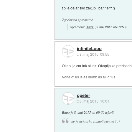
tip je dejansko zakupil banner? :)
Zgodovina sprememb…
spremenil:
Blazz
(
8. maj 2015 ob 09:53
)
infiniteLoop
::
8. maj 2015, 09:55
Okapi je car tak al tak! Okapija za predsedn
None of us is as dumb as all of us.
opeter
::
8. maj 2015, 10:01
Blazz
je
8. maj 2015 ob 09:50
izjavil
:
tip je dejansko zakupil banner? :)