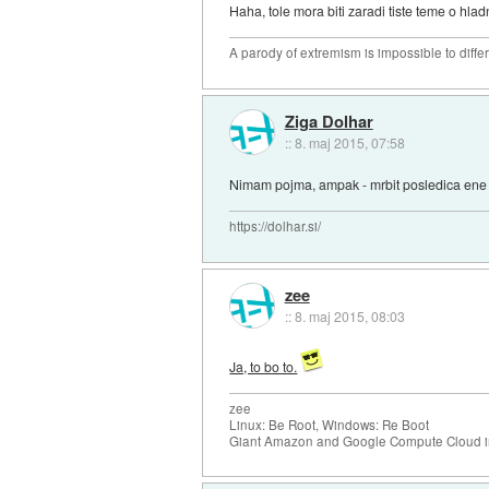
Haha, tole mora biti zaradi tiste teme o hladn
A parody of extremism is impossible to diffe
Ziga Dolhar
::
8. maj 2015, 07:58
Nimam pojma, ampak - mrbit posledica ene
https://dolhar.si/
zee
::
8. maj 2015, 08:03
Ja, to bo to.
zee
Linux: Be Root, Windows: Re Boot
Giant Amazon and Google Compute Cloud in