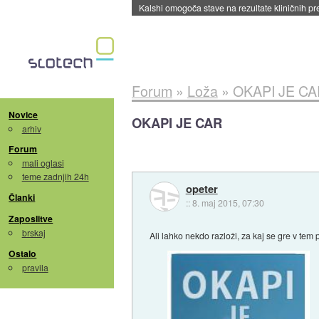
Sandisk že prodal več kot polovico SSD-jev za 
Forum
»
Loža
»
OKAPI JE CA
Novice
OKAPI JE CAR
arhiv
Forum
mali oglasi
teme zadnjih 24h
opeter
Članki
::
8. maj 2015, 07:30
Zaposlitve
brskaj
Ali lahko nekdo razloži, za kaj se gre v tem
Ostalo
pravila