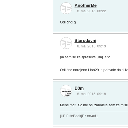
AnotherMe
::
8. maj 2015, 08:22
Odlično! :)
Starodavni
::
8. maj 2015, 09:13
pa sem se že spraševal, kaj je to.
Odlično narejeno Lion29 in pohvale da si iz
D3m
::
8. maj 2015, 09:18
Mene moti. So me oči zabolele sem že mislil
|HP EliteBook|R7 8840U|