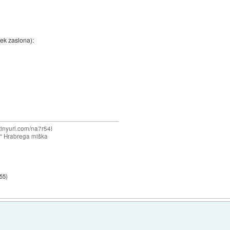
ek zaslona):
/tinyurl.com/na7r54l
e" Hrabrega miška
:55
)