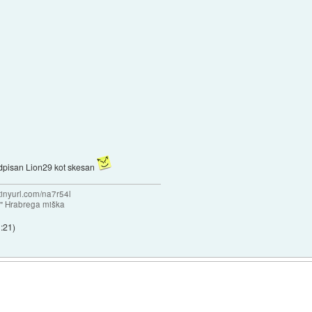
podpisan Lion29 kot skesan
/tinyurl.com/na7r54l
e" Hrabrega miška
1:21
)