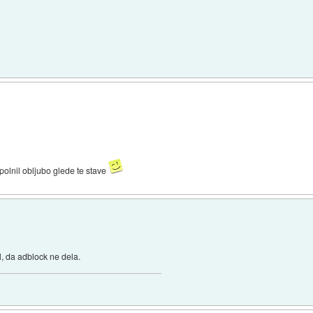
polnil obljubo glede te stave
, da adblock ne dela.