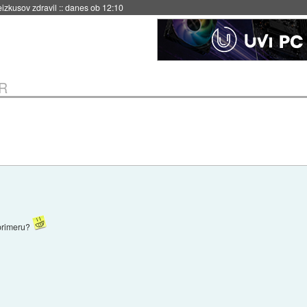
naslednji dve leti
::
danes ob 11:37
R
 primeru?