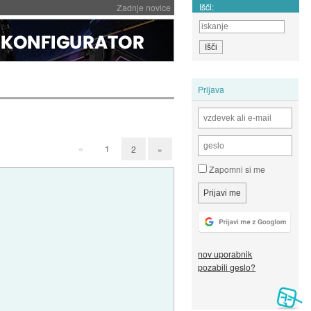
Išči:
Zadnje novice
Prijava
«
1
2
»
Zapomni si me
nov uporabnik
pozabili geslo?