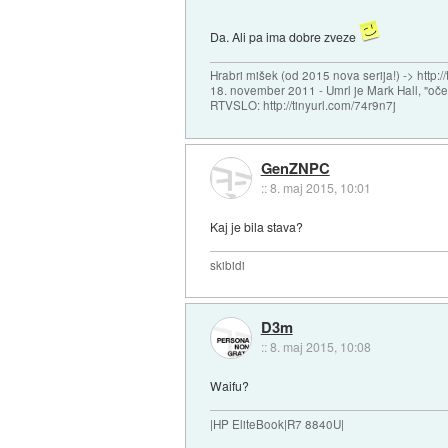
Da. Ali pa ima dobre zveze
Hrabri mišek (od 2015 nova serija!) -> http:/
18. november 2011 - Umrl je Mark Hall, "oč
RTVSLO: http://tinyurl.com/74r9n7j
GenZNPC
::
8. maj 2015, 10:01
Kaj je bila stava?
skibidi
D3m
::
8. maj 2015, 10:08
Waifu?
|HP EliteBook|R7 8840U|