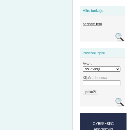
Hitre funkcije
seznam tem
Posebni izpisi
Avtor:
Ključna beseda: