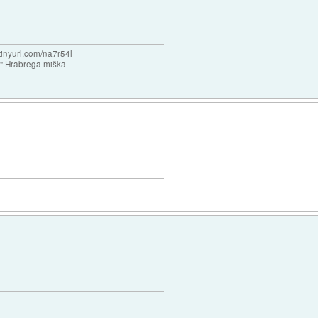
/tinyurl.com/na7r54l
e" Hrabrega miška