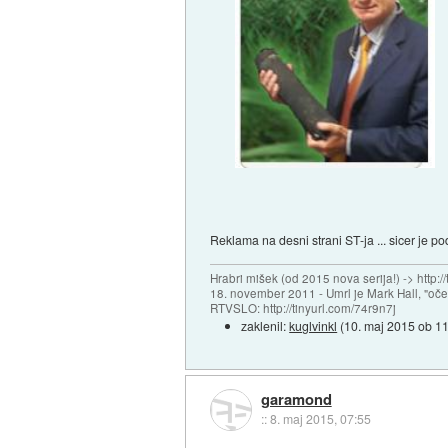
Reklama na desni strani ST-ja ... sicer je 
Hrabri mišek (od 2015 nova serija!) -> http:/
18. november 2011 - Umrl je Mark Hall, "oč
RTVSLO: http://tinyurl.com/74r9n7j
zaklenil:
kuglvinkl
(
10. maj 2015 ob 1
garamond
::
8. maj 2015, 07:55