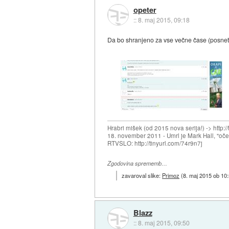
opeter
::
8. maj 2015, 09:18
Da bo shranjeno za vse večne čase (posnet
Hrabri mišek (od 2015 nova serija!) -> http:/
18. november 2011 - Umrl je Mark Hall, "oč
RTVSLO: http://tinyurl.com/74r9n7j
Zgodovina sprememb…
zavaroval slike:
Primoz
(
8. maj 2015 ob 10
Blazz
::
8. maj 2015, 09:50