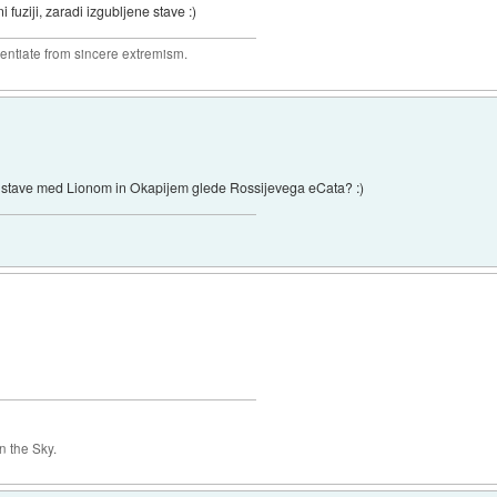
i fuziji, zaradi izgubljene stave :)
rentiate from sincere extremism.
 stave med Lionom in Okapijem glede Rossijevega eCata? :)
 the Sky.