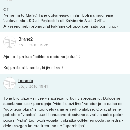
Off-----
Ne ne, ni to Mary:) Ta je dokaj easy, mislim bolj na mocnejse
'zadeve' ala LSD ali Psylocibin ali Salvinorin A ali DMT...
A vseeno nebi promoviral kakrsnekoli uporabe, zato bom tiho:)
Brane2
::
5. jul 2010, 19:38
Aja, to ti pa kao "odklene dodatna jedra" ?
Kaj pa če si iz serije, ki jih nima ?
bosmla
::
5. jul 2010, 19:41
To je bilo blizu - ni vse v naprezanju bolj v sproscanju. Dolocene
substance sicer pomagajo "videti skozi lino" vendar je to dalec od
"odprtega okna" in tudi delovanje je vedno slabse. Obracat se je
potrebno "v sebe", pustiti naucene-dresirane stvari za sabo potem
pocasi "vidis" tudi okoli vogala... skratka odklenes dodatna jedra -
dele mozgan katere trenutno ne "uporabljas".