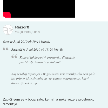
RazzorX
::
5. jul 2010, 20:09
Grey
je
5. jul 2010 ob 19:16
izjavil
:
RazzorX
je
5. jul 2010 ob 18:20
izjavil
:
Kako si lahko pod 4. prostorsko dimenzijo
predstavljaš boga in podobno?
Kaj se takoj zapikuješ v Boga (nisem neki vernik)...dal sem ga le
kot primer, ki je sinonim za vsevednost, vseprisotnost, kar 4.
dimenzija nekako je.
Zapičil sem se v boga zato, ker nima neke veze s prostorsko
dimenzijo.