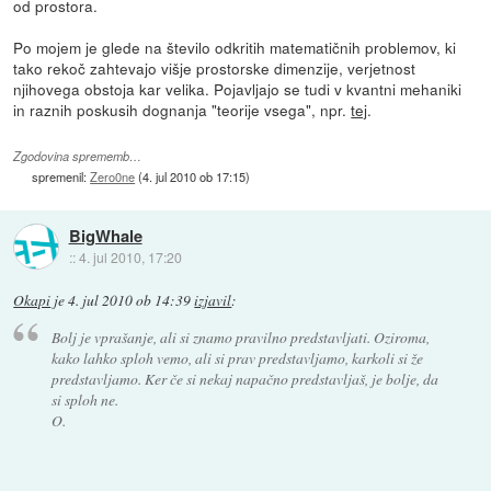
od prostora.
Po mojem je glede na število odkritih matematičnih problemov, ki
tako rekoč zahtevajo višje prostorske dimenzije, verjetnost
njihovega obstoja kar velika. Pojavljajo se tudi v kvantni mehaniki
in raznih poskusih dognanja "teorije vsega", npr.
tej
.
Zgodovina sprememb…
spremenil:
Zero0ne
(
4. jul 2010 ob 17:15
)
BigWhale
::
4. jul 2010, 17:20
Okapi
je
4. jul 2010 ob 14:39
izjavil
:
Bolj je vprašanje, ali si znamo pravilno predstavljati. Oziroma,
kako lahko sploh vemo, ali si prav predstavljamo, karkoli si že
predstavljamo. Ker če si nekaj napačno predstavljaš, je bolje, da
si sploh ne.
O.