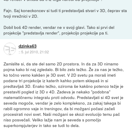
Fajn. Saj koneckoncev si tudi ti predstavljaš stvari v 3D, čeprav sta
tvoji mrežnici v 2D.
Dobil boš 4D render, vendar ne v svoji glavi. Tako si prvi del
projekcije "predstavlja render", projekcijo projekcije pa ti.
dzinks63
::
5. jul 2010, 21:02
Zamislite si, da ste del samo 2D prostora. In da za 3D nimamo
pojma kako bi naj zgledalo. Bi bilo zelo težko. Že za nas je težko,
ko točno vemo kakšen je 3D svet. V 2D svetu pa moraš imeti
podane tri projekcije iz katerih kahko potem sklepaš in si
predtavljaš 3D. Enako težko, oziroma še kakšno potenco težje je
prestaviti pogled iz 3D v 4D. Zadeva je nekako "podobna"
matematičnemu integralu proti odvodu. Predstavljati si 4D svet je
seveda mogoče, vendar je zelo kompleksno, za zakaj takega bi
rabili ogromno vaje in treningov, da bi možgani počasi začeli
procesirati novi svet. Naši možgani se skozi evolucijo temu pač
niso posvečali. Veliko lažje nam je seveda s pomočjo
superkompjuterjev in tako se tudi to dela.