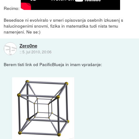
Recimo:
Besedisce ni evolviralo v smeri opisovanja osebnih izkusenj s
halucinogenimi snovmi, fizika in matematika tudi nista temu
namenjeni. Ne se:)
Zero0ne
::
5. jul 2010, 20:06
Berem tisti link od PacificBlueja in imam vprašanje: