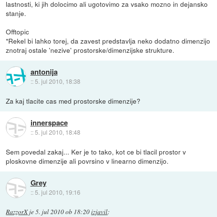
lastnosti, ki jih dolocimo ali ugotovimo za vsako mozno in dejansko
stanje.
Offtopic
*Rekel bi lahko torej, da zavest predstavlja neko dodatno dimenzijo
znotraj ostale 'nezive' prostorske/dimenzijske strukture.
antonija
::
5. jul 2010, 18:38
Za kaj tlacite cas med prostorske dimenzije?
innerspace
::
5. jul 2010, 18:48
Sem povedal zakaj... Ker je to tako, kot ce bi tlacil prostor v
ploskovne dimenzije ali povrsino v linearno dimenzijo.
Grey
::
5. jul 2010, 19:16
RazzorX
je
5. jul 2010 ob 18:20
izjavil
: