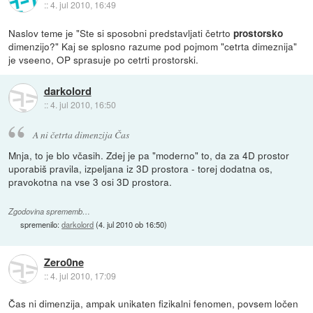
::
4. jul 2010, 16:49
Naslov teme je "Ste si sposobni predstavljati četrto
prostorsko
dimenzijo?" Kaj se splosno razume pod pojmom "cetrta dimeznija"
je vseeno, OP sprasuje po cetrti prostorski.
darkolord
::
4. jul 2010, 16:50
A ni četrta dimenzija Čas
Mnja, to je blo včasih. Zdej je pa "moderno" to, da za 4D prostor
uporabiš pravila, izpeljana iz 3D prostora - torej dodatna os,
pravokotna na vse 3 osi 3D prostora.
Zgodovina sprememb…
spremenilo:
darkolord
(
4. jul 2010 ob 16:50
)
Zero0ne
::
4. jul 2010, 17:09
Čas ni dimenzija, ampak unikaten fizikalni fenomen, povsem ločen