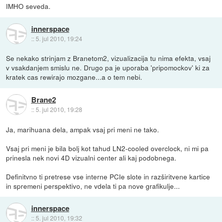
IMHO seveda.
innerspace
::
5. jul 2010, 19:24
Se nekako strinjam z Branetom2, vizualizacija tu nima efekta, vsaj
v vsakdanjem smislu ne. Drugo pa je uporaba 'pripomockov' ki za
kratek cas rewirajo mozgane...a o tem nebi.
Brane2
::
5. jul 2010, 19:28
Ja, marihuana dela, ampak vsaj pri meni ne tako.
Vsaj pri meni je bila bolj kot tahud LN2-cooled overclock, ni mi pa
prinesla nek novi 4D vizualni center ali kaj podobnega.
Definitvno ti pretrese vse interne PCIe slote in razširitvene kartice
in spremeni perspektivo, ne vdela ti pa nove grafikulje...
innerspace
::
5. jul 2010, 19:32