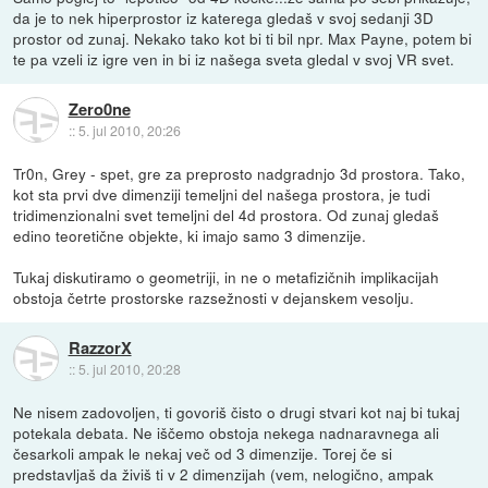
da je to nek hiperprostor iz katerega gledaš v svoj sedanji 3D
prostor od zunaj. Nekako tako kot bi ti bil npr. Max Payne, potem bi
te pa vzeli iz igre ven in bi iz našega sveta gledal v svoj VR svet.
Zero0ne
::
5. jul 2010, 20:26
Tr0n, Grey - spet, gre za preprosto nadgradnjo 3d prostora. Tako,
kot sta prvi dve dimenziji temeljni del našega prostora, je tudi
tridimenzionalni svet temeljni del 4d prostora. Od zunaj gledaš
edino teoretične objekte, ki imajo samo 3 dimenzije.
Tukaj diskutiramo o geometriji, in ne o metafizičnih implikacijah
obstoja četrte prostorske razsežnosti v dejanskem vesolju.
RazzorX
::
5. jul 2010, 20:28
Ne nisem zadovoljen, ti govoriš čisto o drugi stvari kot naj bi tukaj
potekala debata. Ne iščemo obstoja nekega nadnaravnega ali
česarkoli ampak le nekaj več od 3 dimenzije. Torej če si
predstavljaš da živiš ti v 2 dimenzijah (vem, nelogično, ampak