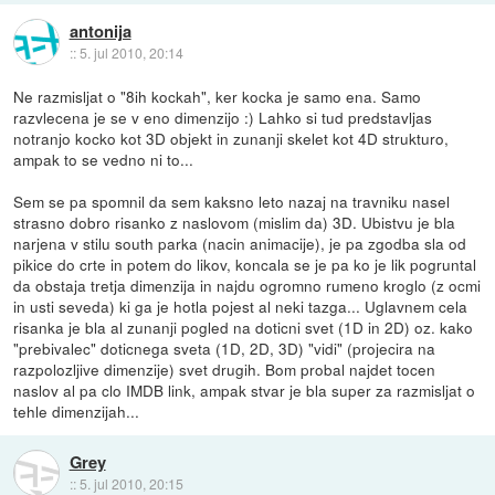
antonija
::
5. jul 2010, 20:14
Ne razmisljat o "8ih kockah", ker kocka je samo ena. Samo
razvlecena je se v eno dimenzijo :) Lahko si tud predstavljas
notranjo kocko kot 3D objekt in zunanji skelet kot 4D strukturo,
ampak to se vedno ni to...
Sem se pa spomnil da sem kaksno leto nazaj na travniku nasel
strasno dobro risanko z naslovom (mislim da) 3D. Ubistvu je bla
narjena v stilu south parka (nacin animacije), je pa zgodba sla od
pikice do crte in potem do likov, koncala se je pa ko je lik pogruntal
da obstaja tretja dimenzija in najdu ogromno rumeno kroglo (z ocmi
in usti seveda) ki ga je hotla pojest al neki tazga... Uglavnem cela
risanka je bla al zunanji pogled na doticni svet (1D in 2D) oz. kako
"prebivalec" doticnega sveta (1D, 2D, 3D) "vidi" (projecira na
razpolozljive dimenzije) svet drugih. Bom probal najdet tocen
naslov al pa clo IMDB link, ampak stvar je bla super za razmisljat o
tehle dimenzijah...
Grey
::
5. jul 2010, 20:15