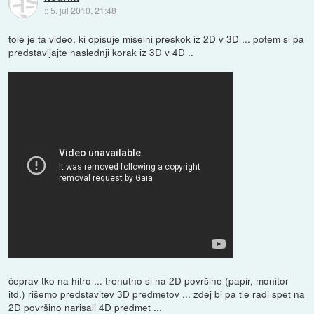
::
5. jul 2010, 21:48
tole je ta video, ki opisuje miselni preskok iz 2D v 3D ... potem si pa
predstavljajte naslednji korak iz 3D v 4D ..
čeprav tko na hitro ... trenutno si na 2D površine (papir, monitor
itd.) rišemo predstavitev 3D predmetov ... zdej bi pa tle radi spet na
2D površino narisali 4D predmet ...