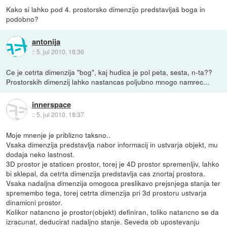
Kako si lahko pod 4. prostorsko dimenzijo predstavljaš boga in
podobno?
antonija
::
5. jul 2010, 18:36
Ce je cetrta dimenzija "bog", kaj hudica je pol peta, sesta, n-ta??
Prostorskih dimenzij lahko nastancas poljubno mnogo namrec...
innerspace
::
5. jul 2010, 18:37
Moje mnenje je priblizno taksno..
Vsaka dimenzija predstavlja nabor informacij in ustvarja objekt, mu
dodaja neko lastnost.
3D prostor je staticen prostor, torej je 4D prostor spremenljiv, lahko
bi sklepal, da cetrta dimenzija predstavlja cas znortaj prostora.
Vsaka nadaljna dimenzija omogoca preslikavo prejsnjega stanja ter
spremembo tega, torej cetrta dimenzija pri 3d prostoru ustvarja
dinamicni prostor.
Kolikor natancno je prostor(objekt) definiran, toliko natancno se da
izracunat, deducirat nadaljno stanje. Seveda ob upostevanju