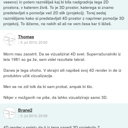
vseeno) in potem razmišljaš kaj bi bila nadgradnja tega 2D
prostora, v katerem živiš. To je 3D prostor, katerega si znamo
predstavljati s pomočje več 2D slik (projekcij). Torej sedaj
razmišljamo kako si predstavljati 4D prostor z naprimer pomočje 3D
projekcij. To iščemo, ne nekih sil ali ne vem česa kar ti iščeš.
Thomas
::
5. jul 2010, 20:50
Morm mau zaostrit. Da se vizualizirat 4D svet. Superračunalniki iz
leta 1981 so ga že, sem videl rezultate takrat.
Danes je tega ohoho. V skrajni sili napišeš svoj 4D render in de iz
produktov učiš vizualizacije.
Men se ne zdi tolk da bi sam probal, ampak bi šlo.
Nikjer v možganih ne piše, da lahko vizualizirajo samo 3D.
Brane2
::
5. jul 2010, 20:59
4D render v smislu da ti iz tega naredi 3D projekcijo ?