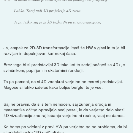
Lahko. Torej tudi 3D projekcije 4D sveta.
Je pa težko, saj je že 3D težko. Ni pa ravno nemogoče,
Ja, ampak za 2D-3D transformacije imaš že HW v glavi in ta je bil
razvijan in dopolnjevan kar nekaj časa.
Brez tega bi si predstavljal 3D tako kot to sedaj počneš za 4D+, s
svinčnikom, papirjem in eksternimi renderji.
To pa pomeni, da si 4D zaenkrat verjetno ne moreš predstavljat.
Mogoče si lahko izdelaš kako boljšo berglo, to je vse.
Saj ne pravim, da si s tem nemočen, saj zunanja orodja in
matematika očitno opravljajo svoj posel, le da verjetno delo skozi
4D vizualizacijo znotraj lobanje verjetno ni realno, vsaj ne danes.
Ko bomo pa vdelani v pravi HW pa verjetno ne bo problema, da bi
si pridelali extra "4D unit" ali dva.