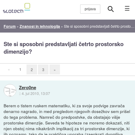
☰
Forum
»
Znanost in tehnologija
»
Ste si sposobni predstavljati četrto prostorsko dimenzijo?
Ste si sposobni predstavljati četrto prostorsko
dimenzijo?
«
1
2
3
»
Zero0ne
::
4. jul 2010, 13:07
Berem o tistem ruskem matematiku, ki za svoje podvige zavrača
denarno nagrado, in med pregledom njegovih dosežkov sem prišel
do tega problema. Namreč do predpostvke, da obstajajo višje
prostorske dimenzije. Seveda te hipoteze ne moremo dokazati, niti
njen obstoj nima nikakršnih implikacij za tri prostorske dimenzije, ki
jih poznamo, tako da je praktična uporaba (zaenkrat) dvomljiva.