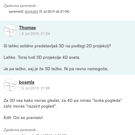
Zgodovina sprememb…
spremenil:
dzinks63
(
5. jul 2010 ob 21:04
)
Thomas
::
5. jul 2010, 21:04
Si lahko solidno predstavljaš 3D na podlagi 2D projekcij?
Lahko. Torej tudi 3D projekcije 4D sveta.
Je pa težko, saj je že 3D težko. Ni pa ravno nemogoče,
bosmla
::
5. jul 2010, 21:06
Za 3D ves kako moras gledat, za 4D pa nimas "tocke pogleda"
zato moras "razsirit pogled".
Edit: Oci so premalo!
Zgodovina sprememb…