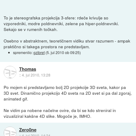
To je stereografska projekcija 3-sfere: rdeče krivulje so
vzporedniki, modre poldnevniki, zelene pa hiper-poldnevniki.
Sekajo se v rumenih točkah.
Osebno v abstraktnem, teoretičnem vidiku stvar razumem - ampak
praktično si takega prostora ne predstavljam.
spremenilo:
gzibret
(
5. jul 2010 ob 09:25
)
Thomas
::
4. jul 2010, 13:28
Po mojem si predstavljamo bolj 2D projekcije 3D sveta, kakor pa
3D svet. Dinamično projekcijo 4D sveta na 2D svet si pa dal zgoraj,
animated gif.
Ne vidim pa nobene načelne ovire, da bi se kdo streniral in
vizualiziral kakšne 4D slike. Mogoče je, IMHO.
Zero0ne
::
4. jul 2010, 14:24