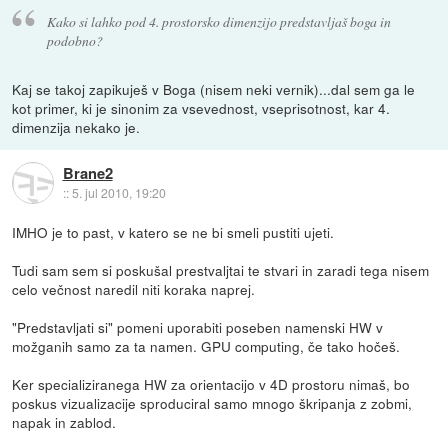
Kako si lahko pod 4. prostorsko dimenzijo predstavljaš boga in
podobno?
Kaj se takoj zapikuješ v Boga (nisem neki vernik)...dal sem ga le
kot primer, ki je sinonim za vsevednost, vseprisotnost, kar 4.
dimenzija nekako je.
Brane2
::
5. jul 2010, 19:20
IMHO je to past, v katero se ne bi smeli pustiti ujeti.
Tudi sam sem si poskušal prestvaljtai te stvari in zaradi tega nisem
celo večnost naredil niti koraka naprej.
"Predstavljati si" pomeni uporabiti poseben namenski HW v
možganih samo za ta namen. GPU computing, če tako hočeš.
Ker specializiranega HW za orientacijo v 4D prostoru nimaš, bo
poskus vizualizacije sproduciral samo mnogo škripanja z zobmi,
napak in zablod.