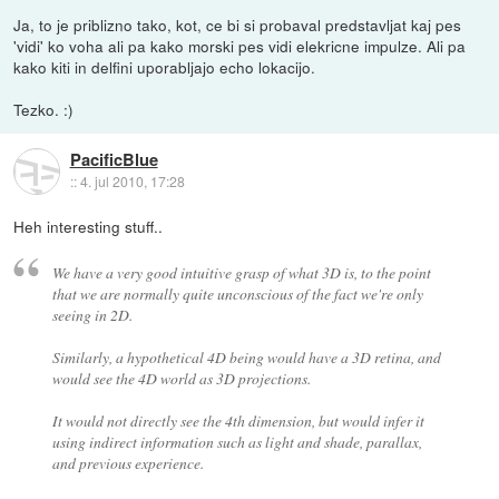
Ja, to je priblizno tako, kot, ce bi si probaval predstavljat kaj pes
'vidi' ko voha ali pa kako morski pes vidi elekricne impulze. Ali pa
kako kiti in delfini uporabljajo echo lokacijo.
Tezko. :)
PacificBlue
::
4. jul 2010, 17:28
Heh interesting stuff..
We have a very good intuitive grasp of what 3D is, to the point
that we are normally quite unconscious of the fact we're only
seeing in 2D.
Similarly, a hypothetical 4D being would have a 3D retina, and
would see the 4D world as 3D projections.
It would not directly see the 4th dimension, but would infer it
using indirect information such as light and shade, parallax,
and previous experience.