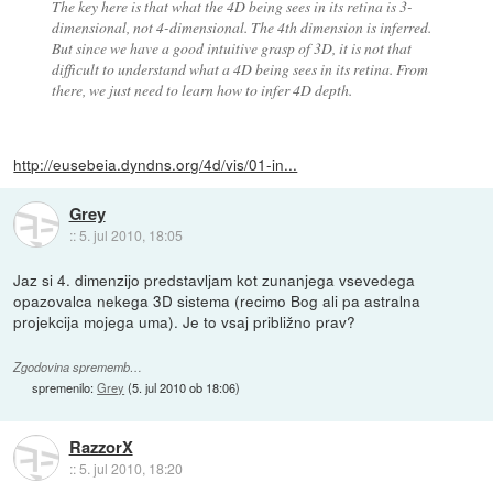
The key here is that what the 4D being sees in its retina is 3-
dimensional, not 4-dimensional. The 4th dimension is inferred.
But since we have a good intuitive grasp of 3D, it is not that
difficult to understand what a 4D being sees in its retina. From
there, we just need to learn how to infer 4D depth.
http://eusebeia.dyndns.org/4d/vis/01-in...
Grey
::
5. jul 2010, 18:05
Jaz si 4. dimenzijo predstavljam kot zunanjega vsevedega
opazovalca nekega 3D sistema (recimo Bog ali pa astralna
projekcija mojega uma). Je to vsaj približno prav?
Zgodovina sprememb…
spremenilo:
Grey
(
5. jul 2010 ob 18:06
)
RazzorX
::
5. jul 2010, 18:20