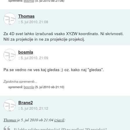
spremenil:
bosmla
(
5. jul 2010 ob 21:08
)
Thomas
::
5. jul 2010, 21:08
Za 4D svet lahko izračunaš vsako XYZW koordinato. Ni skrivnosti.
Niti za projekcije in ne za projekcije projekcij.
bosmla
::
5. jul 2010, 21:09
Pa se vedno ne ves kaj gledas ;) oz. kako naj "gledas".
Zgodovina sprememb…
spremenil:
bosmla
(
5. jul 2010 ob 21:10
)
Brane2
::
5. jul 2010, 21:12
Thomas
je
5. jul 2010 ob 21:04
izjavil
:
Si lahko solidno predstavljaš 3D na podlagi 2D projekcij?