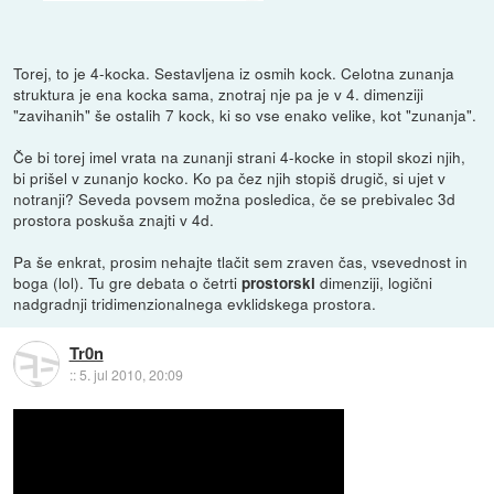
Torej, to je 4-kocka. Sestavljena iz osmih kock. Celotna zunanja
struktura je ena kocka sama, znotraj nje pa je v 4. dimenziji
"zavihanih" še ostalih 7 kock, ki so vse enako velike, kot "zunanja".
Če bi torej imel vrata na zunanji strani 4-kocke in stopil skozi njih,
bi prišel v zunanjo kocko. Ko pa čez njih stopiš drugič, si ujet v
notranji? Seveda povsem možna posledica, če se prebivalec 3d
prostora poskuša znajti v 4d.
Pa še enkrat, prosim nehajte tlačit sem zraven čas, vsevednost in
boga (lol). Tu gre debata o četrti
dimenziji, logični
prostorski
nadgradnji tridimenzionalnega evklidskega prostora.
Tr0n
::
5. jul 2010, 20:09