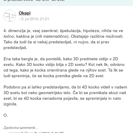
Okapi
::
5. jul 2010, 21:21
4. dimenzija je, vsaj zaenkrat, špekulacija, hipoteza, nihče ne ve
, kakšna je (niti matematično). Obstajajo različne možnosti.
točno
Tako da tudi če si nekaj predstavljaš, ni nujno, da si prav
predstavljaš.
Ena taka bergla je, da pomisliš, kako 3D predmete vidijo v 2D
svetu. Kako 3D kocko vidijo bitja v 2D svetu? Kot nek lik, odvisno
od tega, kako je kocka orientirana glede na njihov svet. Ta lik se
tudi spreminja, če se kocka premika glede na 2D svet.
Podobno pa si lahko predstavljamo, da bi 4D kocko videli v našem
3D svetu kot neko geometrijsko telo. Če bi se premikala skozi naš
svet, bi se 4D kocka nenadoma pojavila, se spreminjala in nato
izginila.
O.
Zgodovina sprememb…
spremenil:
Okapi
(
5. jul 2010 ob 21:22
)