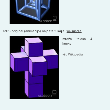
edit - original (animacijo) najdete tukajle:
wikimedia
mreža telesa 4-
kocke
vir:
Wikipedia