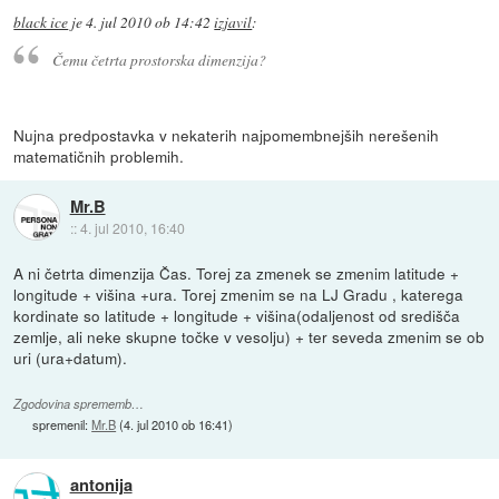
black ice
je
4. jul 2010 ob 14:42
izjavil
:
Čemu četrta prostorska dimenzija?
Nujna predpostavka v nekaterih najpomembnejših nerešenih
matematičnih problemih.
Mr.B
::
4. jul 2010, 16:40
A ni četrta dimenzija Čas. Torej za zmenek se zmenim latitude +
longitude + višina +ura. Torej zmenim se na LJ Gradu , katerega
kordinate so latitude + longitude + višina(odaljenost od središča
zemlje, ali neke skupne točke v vesolju) + ter seveda zmenim se ob
uri (ura+datum).
Zgodovina sprememb…
spremenil:
Mr.B
(
4. jul 2010 ob 16:41
)
antonija