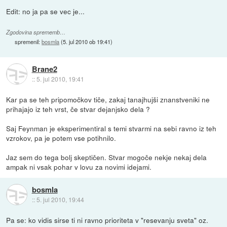
Edit: no ja pa se vec je...
Zgodovina sprememb…
spremenil:
bosmla
(
5. jul 2010 ob 19:41
)
Brane2
::
5. jul 2010, 19:41
Kar pa se teh pripomočkov tiče, zakaj tanajhujši znanstveniki ne
prihajajo iz teh vrst, če stvar dejanjsko dela ?
Saj Feynman je eksperimentiral s temi stvarmi na sebi ravno iz teh
vzrokov, pa je potem vse potihnilo.
Jaz sem do tega bolj skeptičen. Stvar mogoče nekje nekaj dela
ampak ni vsak pohar v lovu za novimi idejami.
bosmla
::
5. jul 2010, 19:44
Pa se: ko vidis sirse ti ni ravno prioriteta v "resevanju sveta" oz.