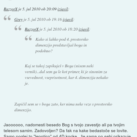
RazzorX
je
5. jul 2010 ob 20:09
izjavil
:
Grey
je
5. jul 2010 ob 19:16
izjavil
:
RazzorX
je
5. jul 2010 ob 18:20
izjavil
:
Kako si lahko pod 4. prostorsko
dimenzijo predstavljaš boga in
podobno?
Kaj se takoj zapikuješ v Boga (nisem neki
vernik)...dal sem ga le kot primer, ki je sinonim za
vsevednost, vseprisotnost, kar 4. dimenzija nekako
je.
Zapičil sem se v boga zato, ker nima neke veze s prostorsko
dimenzijo.
Jaoooooo, nadomesti besedo Bog s tvojo zavestjo ali pa tvojim
telesom samim. Zadovoljen? Da fak na kake bedastoče se lovite.
Samo poglej to "lepotico" od 4D kocke...že sama po sebi prikazuje,