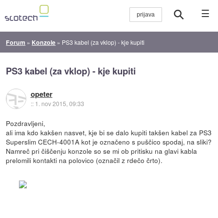
☰
Forum
»
Konzole
»
PS3 kabel (za vklop) - kje kupiti
PS3 kabel (za vklop) - kje kupiti
opeter
::
1. nov 2015, 09:33
Pozdravljeni,
ali ima kdo kakšen nasvet, kje bi se dalo kupiti takšen kabel za PS3
Superslim CECH-4001A kot je označeno s puščico spodaj, na sliki?
Namreč pri čiščenju konzole so se mi ob pritisku na glavi kabla
prelomili kontakti na polovico (označil z rdečo črto).