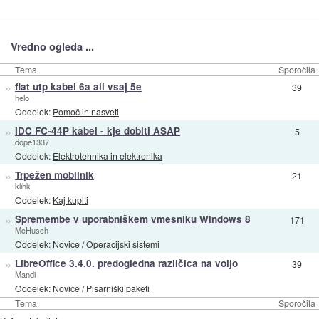
Vredno ogleda ...
Tema
Sporočila
»
flat utp kabel 6a ali vsaj 5e
39
helo
Oddelek:
Pomoč in nasveti
»
IDC FC-44P kabel - kje dobiti ASAP
5
dope1337
Oddelek:
Elektrotehnika in elektronika
»
Trpežen mobilnik
21
klihk
Oddelek:
Kaj kupiti
»
Spremembe v uporabniškem vmesniku Windows 8
171
McHusch
Oddelek:
Novice
/
Operacijski sistemi
»
LibreOffice 3.4.0. predogledna različica na voljo
39
Mandi
Oddelek:
Novice
/
Pisarniški paketi
Tema
Sporočila