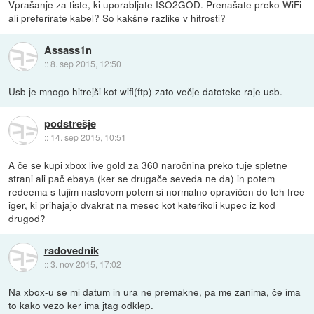
Vprašanje za tiste, ki uporabljate ISO2GOD. Prenašate preko WiFi
ali preferirate kabel? So kakšne razlike v hitrosti?
Assass1n
::
8. sep 2015, 12:50
Usb je mnogo hitrejši kot wifi(ftp) zato večje datoteke raje usb.
podstrešje
::
14. sep 2015, 10:51
A če se kupi xbox live gold za 360 naročnina preko tuje spletne
strani ali pač ebaya (ker se drugače seveda ne da) in potem
redeema s tujim naslovom potem si normalno opravičen do teh free
iger, ki prihajajo dvakrat na mesec kot katerikoli kupec iz kod
drugod?
radovednik
::
3. nov 2015, 17:02
Na xbox-u se mi datum in ura ne premakne, pa me zanima, če ima
to kako vezo ker ima jtag odklep.