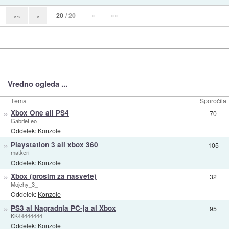
20
/ 20
»
»»
««
«
Vredno ogleda ...
Tema
Sporočila
»
Xbox One ali PS4
70
GabrieLeo
Oddelek:
Konzole
»
Playstation 3 ali xbox 360
105
matkeri
Oddelek:
Konzole
»
Xbox (prosim za nasvete)
32
Mojchy_3_
Oddelek:
Konzole
»
PS3 al Nagradnja PC-ja al Xbox
95
KK44444444
Oddelek:
Konzole