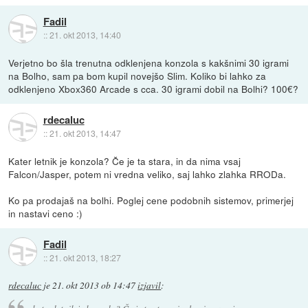
Fadil
::
21. okt 2013, 14:40
Verjetno bo šla trenutna odklenjena konzola s kakšnimi 30 igrami
na Bolho, sam pa bom kupil novejšo Slim. Koliko bi lahko za
odklenjeno Xbox360 Arcade s cca. 30 igrami dobil na Bolhi? 100€?
rdecaluc
::
21. okt 2013, 14:47
Kater letnik je konzola? Če je ta stara, in da nima vsaj
Falcon/Jasper, potem ni vredna veliko, saj lahko zlahka RRODa.
Ko pa prodajaš na bolhi. Poglej cene podobnih sistemov, primerjej
in nastavi ceno :)
Fadil
::
21. okt 2013, 18:27
rdecaluc
je
21. okt 2013 ob 14:47
izjavil
: