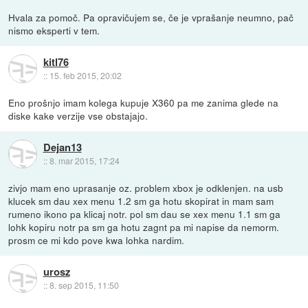
Hvala za pomoč. Pa opravičujem se, če je vprašanje neumno, pač
nismo eksperti v tem.
kitl76
::
15. feb 2015, 20:02
Eno prošnjo imam kolega kupuje X360 pa me zanima glede na
diske kake verzije vse obstajajo.
Dejan13
::
8. mar 2015, 17:24
zivjo mam eno uprasanje oz. problem xbox je odklenjen. na usb
klucek sm dau xex menu 1.2 sm ga hotu skopirat in mam sam
rumeno ikono pa klicaj notr. pol sm dau se xex menu 1.1 sm ga
lohk kopiru notr pa sm ga hotu zagnt pa mi napise da nemorm.
prosm ce mi kdo pove kwa lohka nardim.
urosz
::
8. sep 2015, 11:50