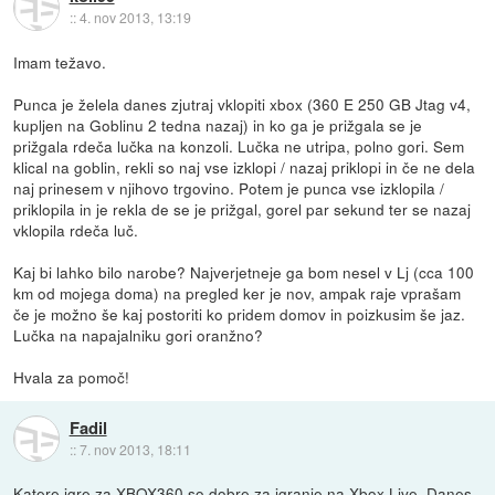
::
4. nov 2013, 13:19
Imam težavo.
Punca je želela danes zjutraj vklopiti xbox (360 E 250 GB Jtag v4,
kupljen na Goblinu 2 tedna nazaj) in ko ga je prižgala se je
prižgala rdeča lučka na konzoli. Lučka ne utripa, polno gori. Sem
klical na goblin, rekli so naj vse izklopi / nazaj priklopi in če ne dela
naj prinesem v njihovo trgovino. Potem je punca vse izklopila /
priklopila in je rekla de se je prižgal, gorel par sekund ter se nazaj
vklopila rdeča luč.
Kaj bi lahko bilo narobe? Najverjetneje ga bom nesel v Lj (cca 100
km od mojega doma) na pregled ker je nov, ampak raje vprašam
če je možno še kaj postoriti ko pridem domov in poizkusim še jaz.
Lučka na napajalniku gori oranžno?
Hvala za pomoč!
Fadil
::
7. nov 2013, 18:11
Katere igre za XBOX360 so dobre za igranje na Xbox Live. Danes