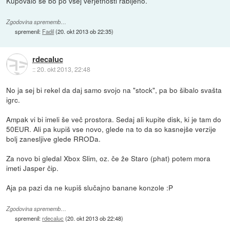
Kupovalo se bo po vsej verjetnosti rabljeno.
Zgodovina sprememb…
spremenil:
Fadil
(
20. okt 2013 ob 22:35
)
rdecaluc
::
20. okt 2013, 22:48
No ja sej bi rekel da daj samo svojo na "stock", pa bo šibalo svašta
igrc.
Ampak vi bi imeli še več prostora. Sedaj ali kupite disk, ki je tam do
50EUR. Ali pa kupiš vse novo, glede na to da so kasnejše verzije
bolj zanesljive glede RRODa.
Za novo bi gledal Xbox Slim, oz. če že Staro (phat) potem mora
imeti Jasper čip.
Aja pa pazi da ne kupiš slučajno banane konzole :P
Zgodovina sprememb…
spremenil:
rdecaluc
(
20. okt 2013 ob 22:48
)