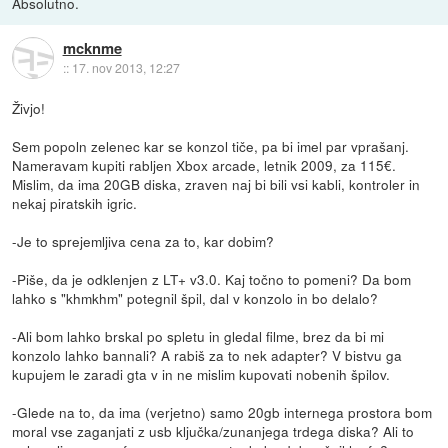
Absolutno.
mcknme
::
17. nov 2013, 12:27
Živjo!
Sem popoln zelenec kar se konzol tiče, pa bi imel par vprašanj.
Nameravam kupiti rabljen Xbox arcade, letnik 2009, za 115€.
Mislim, da ima 20GB diska, zraven naj bi bili vsi kabli, kontroler in
nekaj piratskih igric.
-Je to sprejemljiva cena za to, kar dobim?
-Piše, da je odklenjen z LT+ v3.0. Kaj točno to pomeni? Da bom
lahko s "khmkhm" potegnil špil, dal v konzolo in bo delalo?
-Ali bom lahko brskal po spletu in gledal filme, brez da bi mi
konzolo lahko bannali? A rabiš za to nek adapter? V bistvu ga
kupujem le zaradi gta v in ne mislim kupovati nobenih špilov.
-Glede na to, da ima (verjetno) samo 20gb internega prostora bom
moral vse zaganjati z usb ključka/zunanjega trdega diska? Ali to