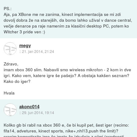
PS.:
Aja, pa XBone me ne zanima, kinect implementacija se mi zdi
dovolj dobra že na starejših, da bomo lahko užival v dance central,
večje denarce pa raje namenim za klasični desktop PC, potem ko
Witcher 3 pride ven :)
megy
::
21. jan 2014, 21:24
Zdravo,
imam xbox 360 slim. Nabavili smo wireless mikrofon - 2 kom in dve
igri. Kako vem, katere igre še pašejo? A obstaja kakšen seznam?
Kako do iger?
Hvala
akonc014
::
29. jun 2014, 19:14
Koliko gb bi rabil na xbox 360 e, če bi kupil pet, šest iger (recimo:
fifa14, advetures, kinect sports, nike+,nhl13,push the limit)?
prosim komentirajte igre če imate že izkušnje z njimi (prednosti,