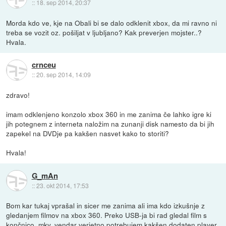
::
18. sep 2014, 20:37
Morda kdo ve, kje na Obali bi se dalo odklenit xbox, da mi ravno ni
treba se vozit oz. pošiljat v ljubljano? Kak preverjen mojster..?
Hvala.
crnceu
::
20. sep 2014, 14:09
zdravo!
imam odklenjeno konzolo xbox 360 in me zanima če lahko igre ki
jih potegnem z interneta naložim na zunanji disk namesto da bi jih
zapekel na DVDje pa kakšen nasvet kako to storiti?
Hvala!
G_mAn
::
23. okt 2014, 17:53
Bom kar tukaj vprašal in sicer me zanima ali ima kdo izkušnje z
gledanjem filmov na xbox 360. Preko USB-ja bi rad gledal film s
končnico .mkv, vendar verjetno potrebujem kakšen dodaten player.