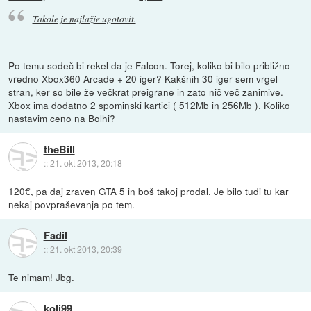
Takole je najlažje ugotovit.
Po temu sodeč bi rekel da je Falcon. Torej, koliko bi bilo približno
vredno Xbox360 Arcade + 20 iger? Kakšnih 30 iger sem vrgel
stran, ker so bile že večkrat preigrane in zato nič več zanimive.
Xbox ima dodatno 2 spominski kartici ( 512Mb in 256Mb ). Koliko
nastavim ceno na Bolhi?
theBill
::
21. okt 2013, 20:18
120€, pa daj zraven GTA 5 in boš takoj prodal. Je bilo tudi tu kar
nekaj povpraševanja po tem.
Fadil
::
21. okt 2013, 20:39
Te nimam! Jbg.
koli99