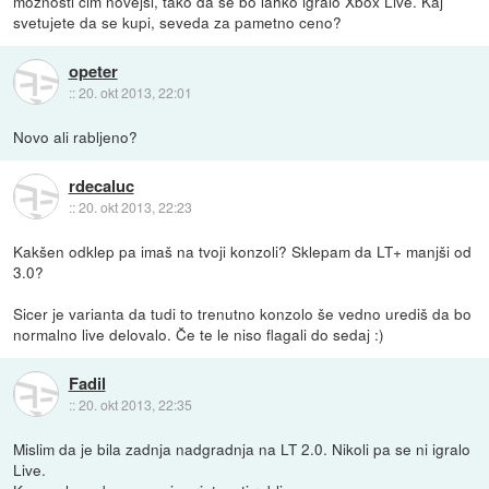
možnosti čim novejši, tako da se bo lahko igralo Xbox Live. Kaj
svetujete da se kupi, seveda za pametno ceno?
opeter
::
20. okt 2013, 22:01
Novo ali rabljeno?
rdecaluc
::
20. okt 2013, 22:23
Kakšen odklep pa imaš na tvoji konzoli? Sklepam da LT+ manjši od
3.0?
Sicer je varianta da tudi to trenutno konzolo še vedno urediš da bo
normalno live delovalo. Če te le niso flagali do sedaj :)
Fadil
::
20. okt 2013, 22:35
Mislim da je bila zadnja nadgradnja na LT 2.0. Nikoli pa se ni igralo
Live.