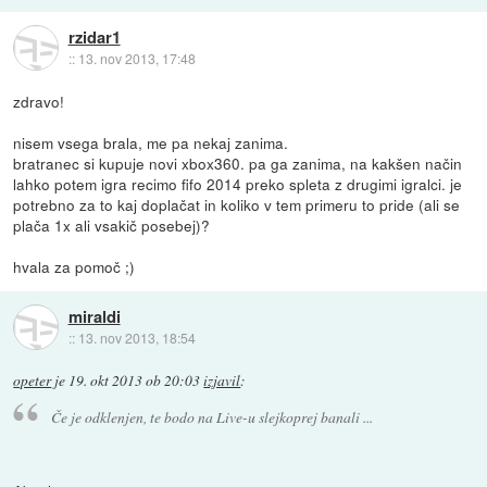
rzidar1
::
13. nov 2013, 17:48
zdravo!
nisem vsega brala, me pa nekaj zanima.
bratranec si kupuje novi xbox360. pa ga zanima, na kakšen način
lahko potem igra recimo fifo 2014 preko spleta z drugimi igralci. je
potrebno za to kaj doplačat in koliko v tem primeru to pride (ali se
plača 1x ali vsakič posebej)?
hvala za pomoč ;)
miraldi
::
13. nov 2013, 18:54
opeter
je
19. okt 2013 ob 20:03
izjavil
:
Če je odklenjen, te bodo na Live-u slejkoprej banali ...