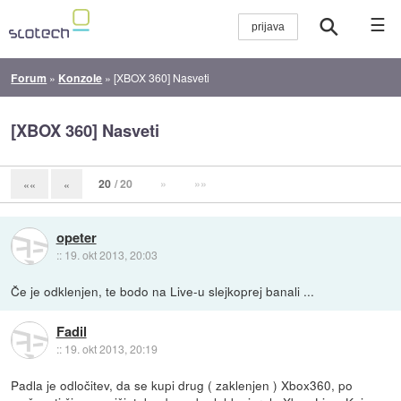
☰
Forum
»
Konzole
»
[XBOX 360] Nasveti
[XBOX 360] Nasveti
20
/ 20
»
»»
««
«
opeter
::
19. okt 2013, 20:03
Če je odklenjen, te bodo na Live-u slejkoprej banali ...
Fadil
::
19. okt 2013, 20:19
Padla je odločitev, da se kupi drug ( zaklenjen ) Xbox360, po