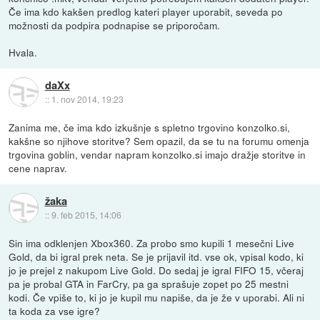
Če ima kdo kakšen predlog kateri player uporabit, seveda po
možnosti da podpira podnapise se priporočam.
Hvala.
daXx
::
1. nov 2014, 19:23
Zanima me, če ima kdo izkušnje s spletno trgovino konzolko.si,
kakšne so njihove storitve? Sem opazil, da se tu na forumu omenja
trgovina goblin, vendar napram konzolko.si imajo dražje storitve in
cene naprav.
žaka
::
9. feb 2015, 14:06
Sin ima odklenjen Xbox360. Za probo smo kupili 1 mesečni Live
Gold, da bi igral prek neta. Se je prijavil itd. vse ok, vpisal kodo, ki
jo je prejel z nakupom Live Gold. Do sedaj je igral FIFO 15, včeraj
pa je probal GTA in FarCry, pa ga sprašuje zopet po 25 mestni
kodi. Če vpiše to, ki jo je kupil mu napiše, da je že v uporabi. Ali ni
ta koda za vse igre?