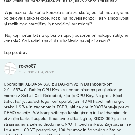
zelo vpliva na performance oz. na to, kako dobro špil laufa?
-A je možno, da ker je konzola stara že skoraj pet let, nova igra ne
bo delovala tako tekoče, kot bi na novejši konzoli; ali v zmogljivosti
ni razlik med starejšimi in novejšimi konzolami?
-Naj kaj moram bit na splošno najbolj pozoren pri nakupu rabljene
konzole? So kakšni znaki, da s koNzolo nekaj ni v redu?
Lep pozdrav!
rokyo87
::
17. nov 2013, 20:28
Uporabniki XBOX-ov 360 z JTAG-om v2 in Dashboard-om
2.0.15574.0. Rabim CPU Key za update sistema pa nikakor ne
morem v Xell ali Xell Reloaded, kjer je CPU Key. Ne gre z Eject
tipko, kar je, zaradi tega, ker uporabljam HDMI kabel, niti ne gre
preko USB-a in zagonom iz FSD3, niti ne gre iz XeXMenu-ja preko
DEMO sekcije. A/V kompozitnega kabla nimam in tudi dvomim, da
bi z njim karkoli uspelo. Enostavno slika izgine, XBOX 360 pa me
straši samo z zeleno diodo na ON/OFF touch stikalu. Zajebavam se
že 4 ure. 100 YT posnetkov, 100 forumov in še vedno ništa od