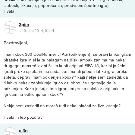
slabosti, izkušnje, priporočanja; predvsem športne igre)
Hvala.
3pier
::
10. sep 2014, 01:14
Pozdravljeni,
imam xbox 360 CoolRunner JTAG (odklenjen), se pravi lahko igram
piratske igre in si le te nalagam na disk, ampak zanima me nekaj
drugega, namreč jaz si želim kupit original FIFA 15, ker bi jo želel
igrati preko spleta in me sedaj zanima ali jo bom lahko igral preko
spleta, čeprav imam odklenjen xbox?? kajti nekje sem zasledil, da
ti lahko nekak zablokirajo igrico oz. xbox, če ugotovijo da je
odklenjen. Kako je kaj s tem igranjem preko spleta z originalnim
igricam na odklenjenem xbox??
Nekje sem zasledil da moraš tudi nekaj plačati za live igranje?
Hvala in lep pozdrav!
al3n