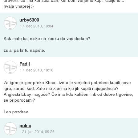
hvala vnaprej :)
urby6300
::
7. dec 2013, 19:04
Kak mate kaj nicke na xboxu da vas dodam?
zs al pa kr tu napište.
Fadil
::
7. dec 2013, 19:16
Za igranje iger preko Xbox Live-a je verjetno potrebno kupiti nove
igre, zaradi kod. Zato me zanima kje jih kupiti najugodneje?
Angleški Ebay mogoče? Če ima kdo kakšen link od dobre trgovine,
se priporočam!?
Lep pozdrav
pokiq
::
21. jan 2014, 09:26