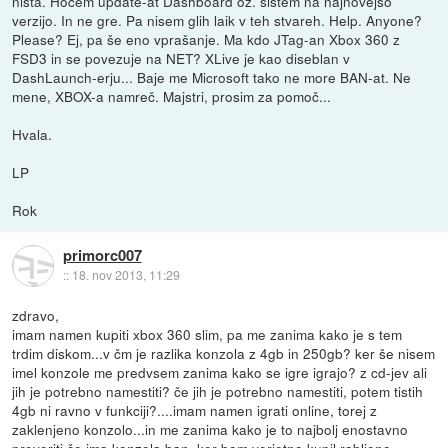
ništa. Hočem update-at Dashboard oz. sistem na najnovejšo
verzijo. In ne gre. Pa nisem glih laik v teh stvareh. Help. Anyone?
Please? Ej, pa še eno vprašanje. Ma kdo JTag-an Xbox 360 z
FSD3 in se povezuje na NET? XLive je kao diseblan v
DashLaunch-erju... Baje me Microsoft tako ne more BAN-at. Ne
mene, XBOX-a namreč. Majstri, prosim za pomoč...
Hvala.
LP
Rok
primorc007
::
18. nov 2013, 11:29
zdravo,
imam namen kupiti xbox 360 slim, pa me zanima kako je s tem
trdim diskom...v čm je razlika konzola z 4gb in 250gb? ker še nisem
imel konzole me predvsem zanima kako se igre igrajo? z cd-jev ali
jih je potrebno namestiti? če jih je potrebno namestiti, potem tistih
4gb ni ravno v funkciji?....imam namen igrati online, torej z
zaklenjeno konzolo...in me zanima kako je to najbolj enostavno
preveriti če ima konzola ban, ker bom verjetno kupil rabljeno...