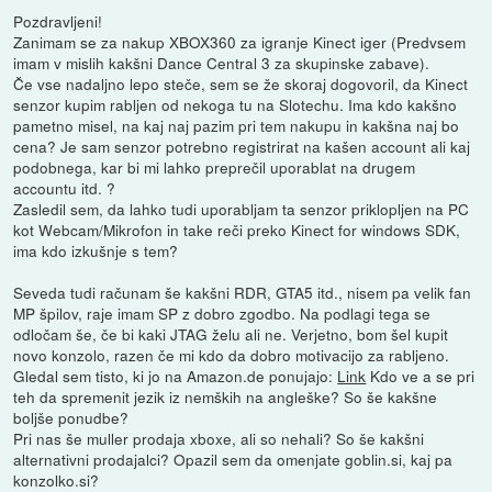
Pozdravljeni!
Zanimam se za nakup XBOX360 za igranje Kinect iger (Predvsem
imam v mislih kakšni Dance Central 3 za skupinske zabave).
Če vse nadaljno lepo steče, sem se že skoraj dogovoril, da Kinect
senzor kupim rabljen od nekoga tu na Slotechu. Ima kdo kakšno
pametno misel, na kaj naj pazim pri tem nakupu in kakšna naj bo
cena? Je sam senzor potrebno registrirat na kašen account ali kaj
podobnega, kar bi mi lahko preprečil uporablat na drugem
accountu itd. ?
Zasledil sem, da lahko tudi uporabljam ta senzor priklopljen na PC
kot Webcam/Mikrofon in take reči preko Kinect for windows SDK,
ima kdo izkušnje s tem?
Seveda tudi računam še kakšni RDR, GTA5 itd., nisem pa velik fan
MP špilov, raje imam SP z dobro zgodbo. Na podlagi tega se
odločam še, če bi kaki JTAG želu ali ne. Verjetno, bom šel kupit
novo konzolo, razen če mi kdo da dobro motivacijo za rabljeno.
Gledal sem tisto, ki jo na Amazon.de ponujajo:
Link
Kdo ve a se pri
teh da spremenit jezik iz nemških na angleške? So še kakšne
boljše ponudbe?
Pri nas še muller prodaja xboxe, ali so nehali? So še kakšni
alternativni prodajalci? Opazil sem da omenjate goblin.si, kaj pa
konzolko.si?