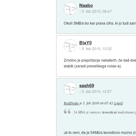
Naabo
::
5. feb 2010, 08:47
Okoli 3MB/s bo kar prava cifra, ki jo tudi 
BlaY0
::
5. feb 2010, 10:32
Zmotno je prepričanje nekaterih, če daš dve 
slabši (zaradi prevelikega noise-a).
sash69
::
5. feb 2010, 12:57
RedDrake
je
5. feb 2010 ob 07:42
izjavil
:
54 Mb/s je namrec
teoreticni
maksimum p
Ja to vem, da je 54Mb/s teoreticno mozno (ra