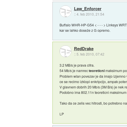
Law_Enforcer
::
4. feb 2010, 21:54
Buffalo WHR-HP-G54 < - - - > Linksys WRT54G
kar se lahko doseže z G opremo.
RedDrake
::
5. feb 2010, 07:42
3.2 MB/s je prava cifra.
54 Mb/s je namrec
teoreticni
maksimum po
Problem wlan povezav je da imajo izjemno v
ce se recimo izklopi enkripcijo, ampak potem 
V glavnem dobrih 20 Mb/s (3M B/s) je nek 
Podobno ima 802.11n teoreticni maksimum p
Tako da ce zelis vec hitrosti, bo potrebno 
LP