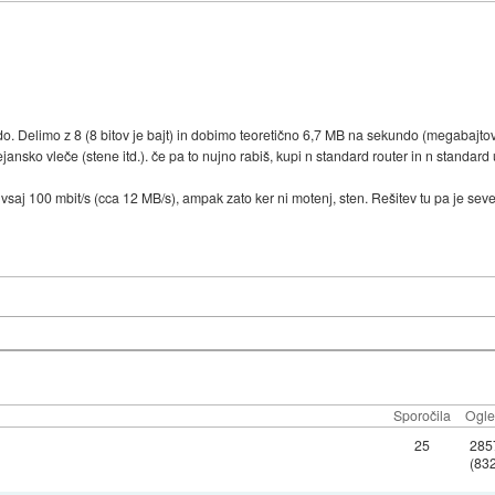
o. Delimo z 8 (8 bitov je bajt) in dobimo teoretično 6,7 MB na sekundo (megabajtov).
nsko vleče (stene itd.). če pa to nujno rabiš, kupi n standard router in n standard 
e vsaj 100 mbit/s (cca 12 MB/s), ampak zato ker ni motenj, sten. Rešitev tu pa je s
Sporočila
Ogle
25
285
(832