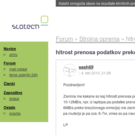
Kalshi omogoča stave na rezultate kliničnih pr
Forum
»
Strojna oprema
»
hit
Novice
hitrost prenosa podatkov prek
arhiv
Forum
sash69
mali oglasi
::
4. feb 2010, 21:38
teme zadnjih 24h
Članki
Pozdravljeni!
Zaposlitve
Zanima me kaksne so kaj hitrosti prenosa p
brskaj
10-12MB/s, npr. iz laptopa pa podatke prena
Ostalo
6MB/s preko brezzicnega omrezja) me zanima 
pravila
pa routerja je pa cca. 6-7m, vmes so pa nav
LP