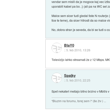
vendar sem mislil da je mogoce kaj vec iztis
uporabili kabel pa bo. ;) (ali pa na WC sel za 
Malce sem sicer tudi gledal tiste N routerj
tice te teme), da sicer hitrosti da so malce
No, dobra stran je seveda, da bi se tudi s cc
BlaY0
::
5. feb 2010, 13:26
Televizijo lahko streamaš že z 12 Mbps. M
Spajky
::
5. feb 2010, 22:25
Spet nekateri mešajo bitno brzino v Mbit/s v 
"Bluzim na forumu, torej sem !" (še živ ) ...