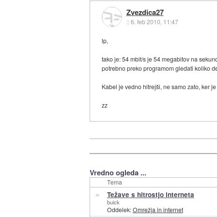
Zvezdica27
::
6. feb 2010, 11:47
lp,
tako je: 54 mbit/s je 54 megabitov na sekund
potrebno preko programom gledati koliko deja
Kabel je vedno hitrejši, ne samo zato, ker j
zz
Vredno ogleda ...
Tema
»
Težave s hitrostjo interneta
buick
Oddelek:
Omrežja in internet