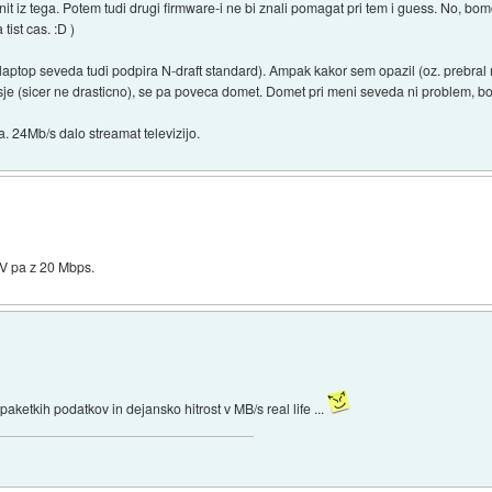
nit iz tega. Potem tudi drugi firmware-i ne bi znali pomagat pri tem i guess. No, bom
tist cas. :D )
e (laptop seveda tudi podpira N-draft standard). Ampak kakor sem opazil (oz. prebr
 visje (sicer ne drasticno), se pa poveca domet. Domet pri meni seveda ni problem, b
a. 24Mb/s dalo streamat televizijo.
KV pa z 20 Mbps.
paketkih podatkov in dejansko hitrost v MB/s real life ...