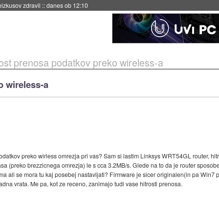
eizkusov zdravil
::
danes ob 12:10
rost prenosa podatkov preko wireless-a
o wireless-a
odatkov preko wirless omrezja pri vas? Sam si lastim Linksys WRT54GL router, hit
sa (preko brezzicnega omrezja) le s cca 3.2MB/s. Glede na to da je router sposoben
ali se mora tu kaj posebej nastavljati? Firmware je sicer originalen(in pa Win7 p
adna vrata. Me pa, kot ze receno, zanimajo tudi vase hitrosti prenosa.