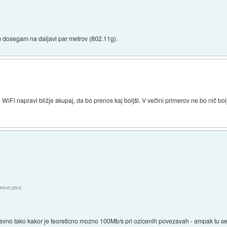
sam dosegam na daljavi par metrov (802.11g).
WiFi napravi bližje skupaj, da bo prenos kaj boljši. V večini primerov ne bo nič bolj
ovezave.
vno tako kakor je teoreticno mozno 100Mb/s pri ozicenih povezavah - ampak tu se stev