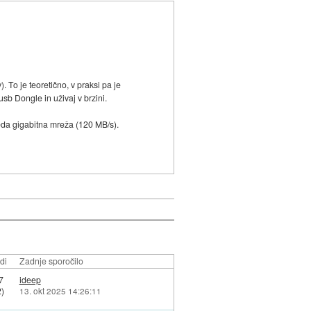
 To je teoretično, v praksi pa je
usb Dongle in uživaj v brzini.
eveda gigabitna mreža (120 MB/s).
di
Zadnje sporočilo
7
ideep
)
13. okt 2025 14:26:11