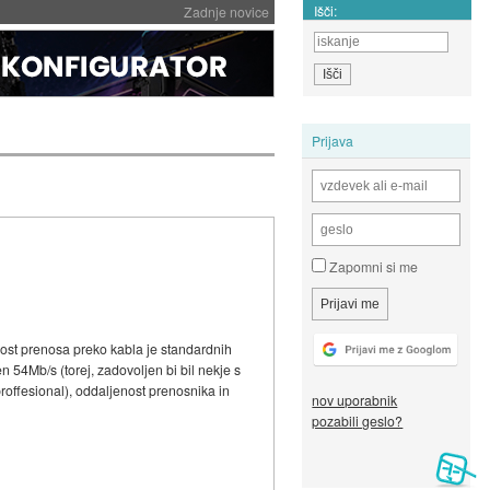
Išči:
Zadnje novice
Prijava
Zapomni si me
rost prenosa preko kabla je standardnih
 54Mb/s (torej, zadovoljen bi bil nekje s
roffesional), oddaljenost prenosnika in
nov uporabnik
pozabili geslo?