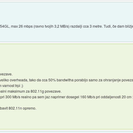
L, max 26 mbps (ravno tvojih 3,2 MB/s) razdalji cca 3 metre. Tudi, če dam bližje, j
vezave.
eliko overheada, tako da cca 50% bandwitha porabijo samo za ohranjanje povezave 
varnost trpi ;)
realni maksimum za 802.11g povezave.
ri 300 Mb/s realno pa sem jaz naprimer dosegel 160 Mb/s pri oddaljenosti 20 cm :
nabavit 802.11n opremo.