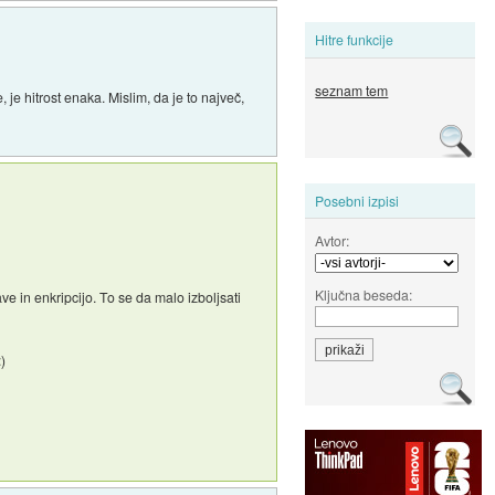
Hitre funkcije
seznam tem
e hitrost enaka. Mislim, da je to največ,
Posebni izpisi
Avtor:
Ključna beseda:
in enkripcijo. To se da malo izboljsati
)