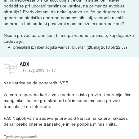
podatki se pri uporabi terminske kartice, na primer za avtobus,
shranijo? Predvidevam, da nekaj gotovo se, če ne drugega za
generalno statistiko uporabe posameznih linij, vstopnih mestih ...
se hranijo tudi podatki povezani s posameznim uporabnikom?
Nisem preveč paranoičen, bi me pa vseeno zanimalo, kaj dejansko
zadeva je.
premaknil iz
Informacijska varnost
:
bluefish
(
28. maj 2013 ob 22:53
)
ABX
::
17. avg 2009, 17:17
Vse kartice se da ponaredit, VSE.
Za varno uporabo kartic velja vedno in isto pravilo. Uporabljaj čim
manj, nikoli naj ne gre stran od oči in konec meseca preveri
transakcije na Internetu.
P.S: Najbolj varna zadeva je pre-paid kartica na katero nakažeš
denar preko interne transakcije in ne podpira minus limita.
Zgodovina sprememb…