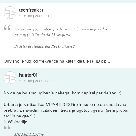
techfreak :)
::
18. avg 2009, 21:22
Za igranje z njo tudi ni predraga ... 2€, sam sem jo dobil še
zastonj (mislim da do 25. avgusta).
Bi deloval standardni RFID čitalec?
Odvisno je tudi od frekvence na kateri deluje RFID čip ...
hunter01
::
19. avg 2009, 08:22
No da ne bo smo ugibanja nekega, bom napisal par dejstev :)
Urbana je kartica tipa MIFARE DESFire in se je ne da enostavno
prebrati z navadnim čitalcem, treba je ugotovit geslo. (sem probal
tudi in ne gre :) )
iz Wikipedije:
MIFARE DESFire