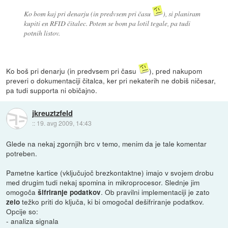
Ko bom kaj pri denarju (in predvsem pri času
), si planiram
kupiti en RFID čitalec. Potem se bom pa lotil tegale, pa tudi
potnih listov.
Ko boš pri denarju (in predvsem pri času
), pred nakupom
preveri o dokumentaciji čitalca, ker pri nekaterih ne dobiš ničesar,
pa tudi supporta ni običajno.
jkreuztzfeld
::
19. avg 2009, 14:43
Glede na nekaj zgornjih brc v temo, menim da je tale komentar
potreben.
Pametne kartice (vključujoč brezkontaktne) imajo v svojem drobu
med drugim tudi nekaj spomina in mikroprocesor. Slednje jim
omogoča
. Ob pravilni implementaciji je zato
šifriranje podatkov
težko priti do ključa, ki bi omogočal dešifriranje podatkov.
zelo
Opcije so:
- analiza signala