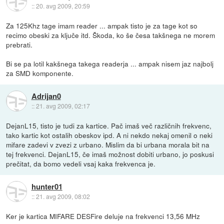
::
20. avg 2009, 20:59
Za 125Khz tage imam reader ... ampak tisto je za tage kot so
recimo obeski za ključe itd. Škoda, ko še česa takšnega ne morem
prebrati.
Bi se pa lotil kakšnega takega readerja ... ampak nisem jaz najbolj
za SMD komponente.
Adrijan0
::
21. avg 2009, 02:17
DejanL15, tisto je tudi za kartice. Pač imaš več različnih frekvenc,
tako kartic kot ostalih obeskov ipd. A ni nekdo nekaj omenil o neki
mifare zadevi v zvezi z urbano. Mislim da bi urbana morala bit na
tej frekvenci. DejanL15, če imaš možnost dobiti urbano, jo poskusi
prečitat, da bomo vedeli vsaj kaka frekvenca je.
hunter01
::
21. avg 2009, 08:02
Ker je kartica MIFARE DESFire deluje na frekvenci 13,56 MHz