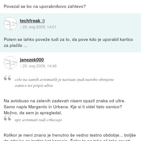
Povezal se bo na uporabnikovo zahtevo?
techfreak :)
::
20. avg 2009, 14:01
Potem se lahko poveže tudi za to, da pove kdo je uporabil kartico
za plačilo ...
janezek000
::
20. avg 2009, 14:46
celo na samih avtomatih je narisan znak narobe obrnjene
osmice ter pripis ultra
Na avtobuso na zelenih zadevah nisem opazil znaka od ultre.
Samo napis Margento in Urbana. Kje si ti videl tisto osmico?
Možno, da sem jo spregledal.
npr. avtomati radi crkavajo
Kolikor je meni znano je trenutno še vedno testno obdobje... boljše
da zdaj ko se testira kot kasneje. Šofer te pa tako ali tako spusti