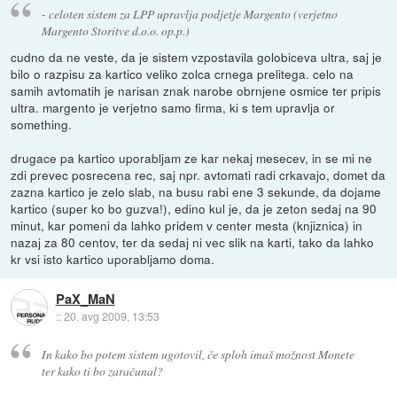
- celoten sistem za LPP upravlja podjetje Margento (verjetno
Margento Storitve d.o.o. op.p.)
cudno da ne veste, da je sistem vzpostavila golobiceva ultra, saj je
bilo o razpisu za kartico veliko zolca crnega prelitega. celo na
samih avtomatih je narisan znak narobe obrnjene osmice ter pripis
ultra. margento je verjetno samo firma, ki s tem upravlja or
something.
drugace pa kartico uporabljam ze kar nekaj mesecev, in se mi ne
zdi prevec posrecena rec, saj npr. avtomati radi crkavajo, domet da
zazna kartico je zelo slab, na busu rabi ene 3 sekunde, da dojame
kartico (super ko bo guzva!), edino kul je, da je zeton sedaj na 90
minut, kar pomeni da lahko pridem v center mesta (knjiznica) in
nazaj za 80 centov, ter da sedaj ni vec slik na karti, tako da lahko
kr vsi isto kartico uporabljamo doma.
PaX_MaN
::
20. avg 2009, 13:53
In kako bo potem sistem ugotovil, če sploh imaš možnost Monete
ter kako ti bo zaračunal?