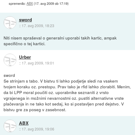
spremenilo:
ABX
(
17. avg 2009 ob 17:19
)
sword
::
17. avg 2009, 18:23
Niti nisem spraševal o generalni uporabi takih kartic, ampak
specifično o tej kartici.
Urber
::
17. avg 2009, 19:01
sword
Se strinjam s tabo. V bistvu ti lahko podjetje sledi na vsakem
tvojem koraku oz. prestopu. Prav tako je rfid lahko zlorabiti. Menim,
da bi LPP moral poučiti oz. uporabnike seznaniti z vrsto
vgrajenega in možnimi nevarnostmi oz. pustiti alternativne vrste
plačevanja in ne tako kot sedaj, ko si postavljen pred dejstvo. V
bistvu gre za poseg v zasebnost.
ABX
::
17. avg 2009, 19:06