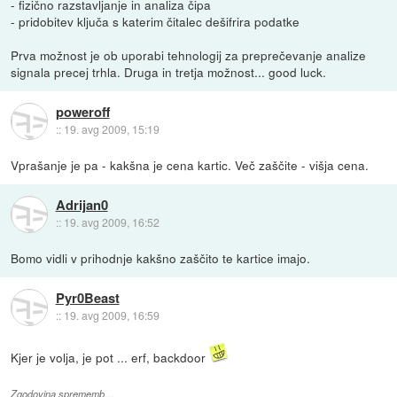
- fizično razstavljanje in analiza čipa
- pridobitev ključa s katerim čitalec dešifrira podatke
Prva možnost je ob uporabi tehnologij za preprečevanje analize
signala precej trhla. Druga in tretja možnost... good luck.
poweroff
::
19. avg 2009, 15:19
Vprašanje je pa - kakšna je cena kartic. Več zaščite - višja cena.
Adrijan0
::
19. avg 2009, 16:52
Bomo vidli v prihodnje kakšno zaščito te kartice imajo.
Pyr0Beast
::
19. avg 2009, 16:59
Kjer je volja, je pot ... erf, backdoor
Zgodovina sprememb…