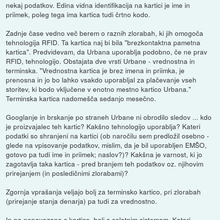
nekaj podatkov. Edina vidna identifikacija na kartici je ime in
priimek, poleg tega ima kartica tudi črtno kodo.
Zadnje čase vedno več berem o raznih zlorabah, ki jih omogoča
tehnologija RFID. Ta kartica naj bi bila "brezkontaktna pametna
kartica". Predvidevam, da Urbana uporablja podobno, če ne prav
RFID, tehnologijo. Obstajata dve vrsti Urbane - vrednostna in
terminska. "Vrednostna kartica je brez imena in priimka, je
prenosna in jo bo lahko vsakdo uporabljal za plačevanje vseh
storitev, ki bodo vključene v enotno mestno kartico Urbana."
Terminska kartica nadomešča sedanjo mesečno.
Googlanje in brskanje po straneh Urbane ni obrodilo sledov ... kdo
je proizvajalec teh kartic? Kakšno tehnologijo uporablja? Kateri
podatki so shranjeni na kartici (ob naročilu sem predložil osebno -
glede na vpisovanje podatkov, mislim, da je bil uporabljen EMŠO,
gotovo pa tudi ime in priimek; naslov?)? Kakšna je varnost, ki jo
zagotavlja taka kartica - pred branjem teh podatkov oz. njihovim
prirejanjem (in posledičnimi zlorabami)?
Zgornja vprašanja veljajo bolj za terminsko kartico, pri zlorabah
(prirejanje stanja denarja) pa tudi za vrednostno.
In pa nepovezano s kartico, bolj s celotnim sistemom. Kateri