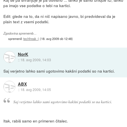
Kaj se pa shranjuje je pa odvisno ... lahko je samo unique ID, lahko
pa imajo vse podatke o tebi na kartici.
Edit: glede na to, da ni nič napisano javno, bi predvideval da je
plain text z vsemi podatki.
Zgodovina sprememb…
spremenil:
techfreak :)
(
18. avg 2009 ob 12:48
)
NorK
::
18. avg 2009, 14:03
Saj verjetno lahko sami ugotovimo kakšni podatki so na kartici.
ABX
::
18. avg 2009, 14:05
Saj verjetno lahko sami ugotovimo kakšni podatki so na kartici.
Itak, rabiš samo en primeren čitalec.