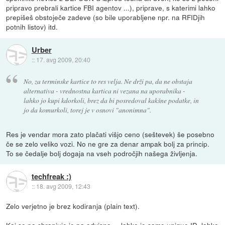
pripravo prebrali kartice FBI agentov ...), priprave, s katerimi lahko
prepišeš obstoječe zadeve (so bile uporabljene npr. na RFIDjih
potnih listov) itd.
Urber
::
17. avg 2009, 20:40
No, za terminske kartice to res velja. Ne drži pa, da ne obstaja
alternativa - vrednostna kartica ni vezana na uporabnika -
lahko jo kupi kdorkoli, brez da bi posredoval kakšne podatke, in
jo da komurkoli, torej je v osnovi "anonimna".
Res je vendar mora zato plačati višjo ceno (seštevek) še posebno
če se zelo veliko vozi. No ne gre za denar ampak bolj za princip.
To se čedalje bolj dogaja na vseh področjih našega življenja.
techfreak :)
::
18. avg 2009, 12:43
Zelo verjetno je brez kodiranja (plain text).