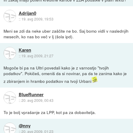
Adrijan0
::
19. avg 2009, 19:53
Meni se zdi da neke uber zaščite ne bo. Saj bomo vidli v naslednjih
mesecih, ko nas bo več v lj (šola ipd).
Karen
::
19. avg 2009, 21:27
Mogoče bi pa na Ultri povedali kako je z varnostjo "tvojih
podatkov". Pokičeš, omeniš da si novinar, pa da te zanima kako je
z zbiranjem in hrambo podatkov na tvoji Urbani
BlueRunner
::
20. avg 2009, 00:43
To je bolj vprašanje za LPP, kot pa za dobavitelja.
@nny
::
20. avg 2009, 01:23