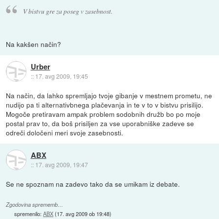
V bistvu gre za poseg v zasebnost.
Na kakšen način?
Urber
::
17. avg 2009, 19:45
Na način, da lahko spremljajo tvoje gibanje v mestnem prometu, ne
nudijo pa ti alternativbnega plačevanja in te v to v bistvu prisilijo.
Mogoče pretiravam ampak problem sodobnih družb bo po moje
postal prav to, da boš prisiljen za vse uporabniške zadeve se
odreči določeni meri svoje zasebnosti.
ABX
::
17. avg 2009, 19:47
Se ne spoznam na zadevo tako da se umikam iz debate.
Zgodovina sprememb…
spremenilo:
ABX
(
17. avg 2009 ob 19:48
)