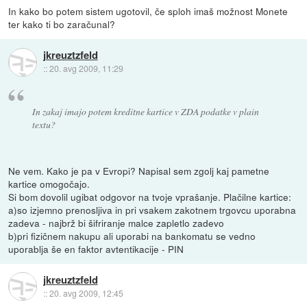
In kako bo potem sistem ugotovil, če sploh imaš možnost Monete
ter kako ti bo zaračunal?
jkreuztzfeld
::
20. avg 2009, 11:29
In zakaj imajo potem kreditne kartice v ZDA podatke v plain
textu?
Ne vem. Kako je pa v Evropi? Napisal sem zgolj kaj pametne
kartice omogočajo.
Si bom dovolil ugibat odgovor na tvoje vprašanje. Plačilne kartice:
a)so izjemno prenosljiva in pri vsakem zakotnem trgovcu uporabna
zadeva - najbrž bi šifriranje malce zapletlo zadevo
b)pri fizičnem nakupu ali uporabi na bankomatu se vedno
uporablja še en faktor avtentikacije - PIN
jkreuztzfeld
::
20. avg 2009, 12:45