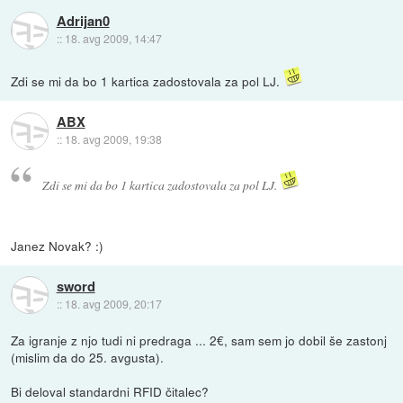
Adrijan0
::
18. avg 2009, 14:47
Zdi se mi da bo 1 kartica zadostovala za pol LJ.
ABX
::
18. avg 2009, 19:38
Zdi se mi da bo 1 kartica zadostovala za pol LJ.
Janez Novak? :)
sword
::
18. avg 2009, 20:17
Za igranje z njo tudi ni predraga ... 2€, sam sem jo dobil še zastonj
(mislim da do 25. avgusta).
Bi deloval standardni RFID čitalec?