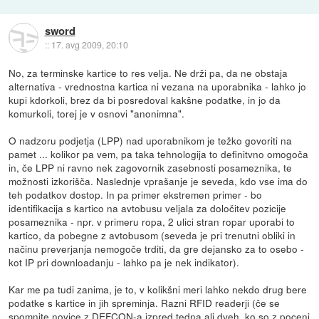
sword
::
17. avg 2009, 20:10
No, za terminske kartice to res velja. Ne drži pa, da ne obstaja
alternativa - vrednostna kartica ni vezana na uporabnika - lahko jo
kupi kdorkoli, brez da bi posredoval kakšne podatke, in jo da
komurkoli, torej je v osnovi "anonimna".
O nadzoru podjetja (LPP) nad uporabnikom je težko govoriti na
pamet ... kolikor pa vem, pa taka tehnologija to definitvno omogoča
in, če LPP ni ravno nek zagovornik zasebnosti posameznika, te
možnosti izkorišča. Naslednje vprašanje je seveda, kdo vse ima do
teh podatkov dostop. In pa primer ekstremen primer - bo
identifikacija s kartico na avtobusu veljala za določitev pozicije
posameznika - npr. v primeru ropa, 2 ulici stran ropar uporabi to
kartico, da pobegne z avtobusom (seveda je pri trenutni obliki in
načinu preverjanja nemogoče trditi, da gre dejansko za to osebo -
kot IP pri downloadanju - lahko pa je nek indikator).
Kar me pa tudi zanima, je to, v kolikšni meri lahko nekdo drug bere
podatke s kartice in jih spreminja. Razni RFID readerji (če se
spomnite novice z DEFCON-a izpred tedna ali dveh, ko so z poceni