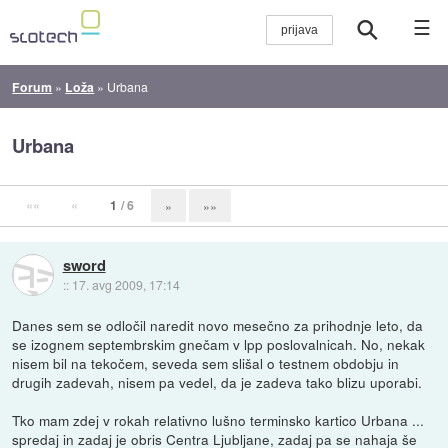
☰
Forum
»
Loža
»
Urbana
Urbana
««
«
1
/ 6
»
»»
sword
::
17. avg 2009, 17:14
Danes sem se odločil naredit novo mesečno za prihodnje leto, da
se izognem septembrskim gnečam v lpp poslovalnicah. No, nekak
nisem bil na tekočem, seveda sem slišal o testnem obdobju in
drugih zadevah, nisem pa vedel, da je zadeva tako blizu uporabi.
Tko mam zdej v rokah relativno lušno terminsko kartico Urbana ...
spredaj in zadaj je obris Centra Ljubljane, zadaj pa se nahaja še