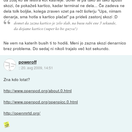
skozi, če pokažeš kartico, kadar terminal ne dela... Če zadeva ne
dela tolk boljše, kolega zraven vzet pa rečt šoferju "Ups, nimam
denarja, sma hotla s kartico plačat" pa prideš zastonj skozi :D
domet da zazna kartico je zelo slab, na busu rabi ene 3 sekunde,
da dojame kartico (super ko bo guzva!)
Ne vem na katerih busih ti to hodiš. Meni jo zazna skozi denarnico
brez problema. Do sedaj ni nikoli trajalo več kot sekundo.
poweroff
::
20. avg 2009, 14:51
Zna kdo lotat?
http://www.openpcd.org/about.0.html
http://www.openpcd.org/openpicc.0.html
http://openmrtd.org/