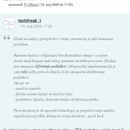
spremenil:
Pyr0Beast
(
19. avg 2009 ob 17:00
)
techfreak :)
::
19. avg 2009, 17:22
Glede na nekaj zgornjih brc v temo, menim da je tale komentar
potreben.
Pametne kartice (vključujoč brezkontaktne) imajo v svojem
drobu med drugim tudi nekaj spomina in mikroprocesor. Slednje
jim omogoča
šifriranje podatkov
. Ob pravilni implementaciji je
zato
zelo
težko priti do ključa, ki bi omogočal dešifriranje
podatkov.
Opcije so:
- analiza signala
- fizično razstavljanje in analiza čipa
- pridobitev ključa s katerim čitalec dešifrira podatke
Prva možnost je ob uporabi tehnologij za preprečevanje analize
signala precej trhla. Druga in tretja možnost... good luck.
In zakaj imajo potem kreditne kartice v ZDA podatke v plain textu?