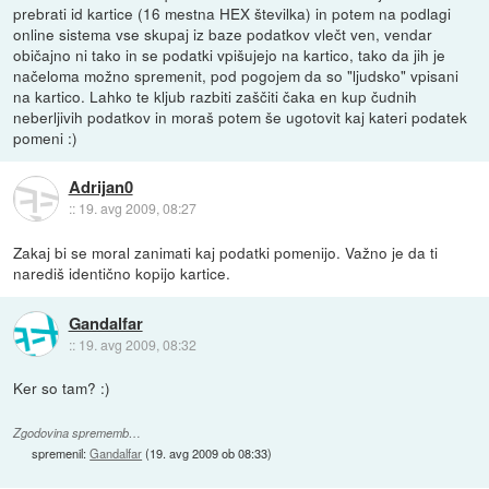
prebrati id kartice (16 mestna HEX številka) in potem na podlagi
online sistema vse skupaj iz baze podatkov vlečt ven, vendar
običajno ni tako in se podatki vpišujejo na kartico, tako da jih je
načeloma možno spremenit, pod pogojem da so "ljudsko" vpisani
na kartico. Lahko te kljub razbiti zaščiti čaka en kup čudnih
neberljivih podatkov in moraš potem še ugotovit kaj kateri podatek
pomeni :)
Adrijan0
::
19. avg 2009, 08:27
Zakaj bi se moral zanimati kaj podatki pomenijo. Važno je da ti
narediš identično kopijo kartice.
Gandalfar
::
19. avg 2009, 08:32
Ker so tam? :)
Zgodovina sprememb…
spremenil:
Gandalfar
(
19. avg 2009 ob 08:33
)