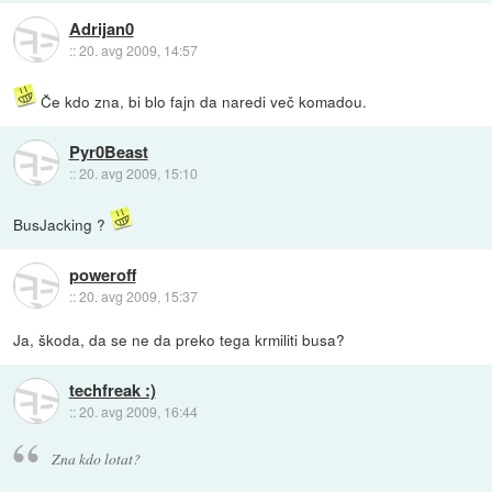
Adrijan0
::
20. avg 2009, 14:57
Če kdo zna, bi blo fajn da naredi več komadou.
Pyr0Beast
::
20. avg 2009, 15:10
BusJacking ?
poweroff
::
20. avg 2009, 15:37
Ja, škoda, da se ne da preko tega krmiliti busa?
techfreak :)
::
20. avg 2009, 16:44
Zna kdo lotat?