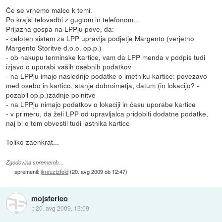
Če se vrnemo malce k temi.
Po krajši telovadbi z guglom in telefonom...
Prijazna gospa na LPPju pove, da:
- celoten sistem za LPP upravlja podjetje Margento (verjetno
Margento Storitve d.o.o. op.p.)
- ob nakupu terminske kartice, vam da LPP menda v podpis tudi
izjavo o uporabi vaših osebnih podatkov
- na LPPju imajo naslednje podatke o imetniku kartice: povezavo
med osebo in kartico, stanje dobroimetja, datum (in lokacijo? -
pozabil op.p.)zadnje polnitve
- na LPPju nimajo podatkov o lokaciji in času uporabe kartice
- v primeru, da želi LPP od upravljalca pridobiti dodatne podatke,
naj bi o tem obvestil tudi lastnika kartice
Toliko zaenkrat...
Zgodovina sprememb…
spremenil:
jkreuztzfeld
(
20. avg 2009 ob 12:47
)
mojsterleo
::
20. avg 2009, 13:09