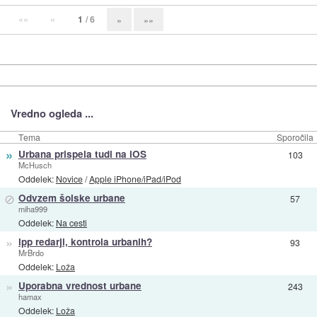
««
«
1
/ 6
»
»»
Vredno ogleda ...
Tema
Sporočila
»
Urbana prispela tudi na iOS
103
McHusch
Oddelek:
Novice
/
Apple iPhone/iPad/iPod
⊘
Odvzem šolske urbane
57
miha999
Oddelek:
Na cesti
»
lpp redarji, kontrola urbanih?
93
MrBrdo
Oddelek:
Loža
»
Uporabna vrednost urbane
243
hamax
Oddelek:
Loža