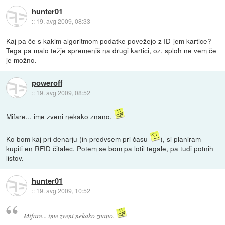
hunter01
::
19. avg 2009, 08:33
Kaj pa če s kakim algoritmom podatke povežejo z ID-jem kartice?
Tega pa malo težje spremeniš na drugi kartici, oz. sploh ne vem če
je možno.
poweroff
::
19. avg 2009, 08:52
Mifare... ime zveni nekako znano.
Ko bom kaj pri denarju (in predvsem pri času
), si planiram
kupiti en RFID čitalec. Potem se bom pa lotil tegale, pa tudi potnih
listov.
hunter01
::
19. avg 2009, 10:52
Mifare... ime zveni nekako znano.