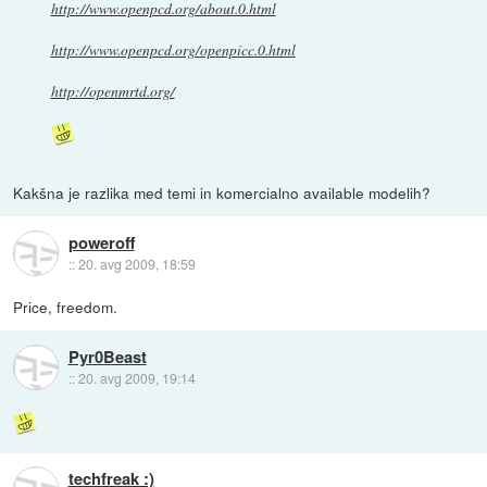
http://www.openpcd.org/about.0.html
http://www.openpcd.org/openpicc.0.html
http://openmrtd.org/
Kakšna je razlika med temi in komercialno available modelih?
poweroff
::
20. avg 2009, 18:59
Price, freedom.
Pyr0Beast
::
20. avg 2009, 19:14
techfreak :)