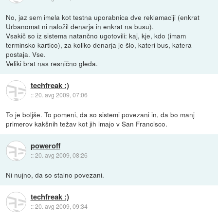
No, jaz sem imela kot testna uporabnica dve reklamaciji (enkrat
Urbanomat ni naložil denarja in enkrat na busu).
Vsakič so iz sistema natančno ugotovili: kaj, kje, kdo (imam
terminsko kartico), za koliko denarja je šlo, kateri bus, katera
postaja. Vse.
Veliki brat nas resnično gleda.
techfreak :)
::
20. avg 2009, 07:06
To je boljše. To pomeni, da so sistemi povezani in, da bo manj
primerov kakšnih težav kot jih imajo v San Francisco.
poweroff
::
20. avg 2009, 08:26
Ni nujno, da so stalno povezani.
techfreak :)
::
20. avg 2009, 09:34