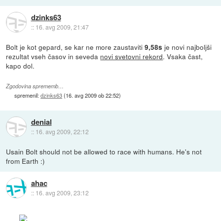
dzinks63
::
16. avg 2009, 21:47
Bolt je kot gepard, se kar ne more zaustaviti
je novi najboljši
9,58s
rezultat vseh časov in seveda
novi svetovni rekord
. Vsaka čast,
kapo dol.
Zgodovina sprememb…
spremenil:
dzinks63
(
16. avg 2009 ob 22:52
)
denial
::
16. avg 2009, 22:12
Usain Bolt should not be allowed to race with humans. He's not
from Earth :)
ahac
::
16. avg 2009, 23:12