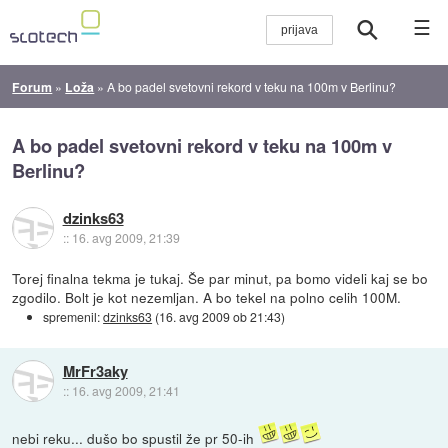
☰
Forum
»
Loža
»
A bo padel svetovni rekord v teku na 100m v Berlinu?
A bo padel svetovni rekord v teku na 100m v
Berlinu?
dzinks63
::
16. avg 2009, 21:39
Torej finalna tekma je tukaj. Še par minut, pa bomo videli kaj se bo
zgodilo. Bolt je kot nezemljan. A bo tekel na polno celih 100M.
spremenil:
dzinks63
(
16. avg 2009 ob 21:43
)
MrFr3aky
::
16. avg 2009, 21:41
nebi reku... dušo bo spustil že pr 50-ih