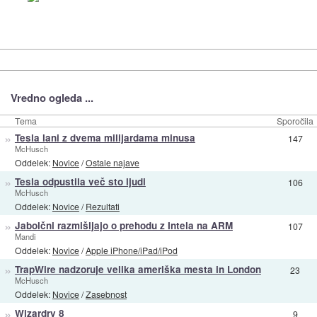
Vredno ogleda ...
Tema
Sporočila
»
Tesla lani z dvema milijardama minusa
147
McHusch
Oddelek:
Novice
/
Ostale najave
»
Tesla odpustila več sto ljudi
106
McHusch
Oddelek:
Novice
/
Rezultati
»
Jabolčni razmišljajo o prehodu z Intela na ARM
107
Mandi
Oddelek:
Novice
/
Apple iPhone/iPad/iPod
»
TrapWire nadzoruje velika ameriška mesta in London
23
McHusch
Oddelek:
Novice
/
Zasebnost
»
Wizardry 8
9