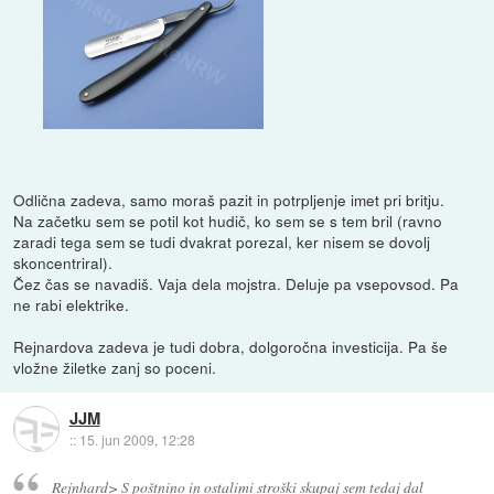
Odlična zadeva, samo moraš pazit in potrpljenje imet pri britju.
Na začetku sem se potil kot hudič, ko sem se s tem bril (ravno
zaradi tega sem se tudi dvakrat porezal, ker nisem se dovolj
skoncentriral).
Čez čas se navadiš. Vaja dela mojstra. Deluje pa vsepovsod. Pa
ne rabi elektrike.
Rejnardova zadeva je tudi dobra, dolgoročna investicija. Pa še
vložne žiletke zanj so poceni.
JJM
::
15. jun 2009, 12:28
Rejnhard> S poštnino in ostalimi stroški skupaj sem tedaj dal