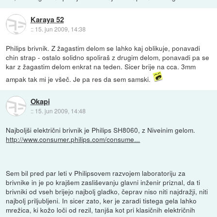
Karaya 52
::
15. jun 2009, 14:38
Philips brivnik. Z žagastim delom se lahko kaj oblikuje, ponavadi
chin strap - ostalo solidno spoliraš z drugim delom, ponavadi pa se
kar z žagastim delom enkrat na teden. Sicer brije na cca. 3mm
ampak tak mi je všeč. Je pa res da sem samski.
Okapi
::
15. jun 2009, 14:48
Najboljši električni brivnik je Philips SH8060, z Niveinim gelom.
http://www.consumer.philips.com/consume...
Sem bil pred par leti v Philipsovem razvojem laboratoriju za
brivnike in je po krajšem zasliševanju glavni inženir priznal, da ti
brivniki od vseh brijejo najbolj gladko, čeprav niso niti najdražji, niti
najbolj priljubljeni. In sicer zato, ker je zaradi tistega gela lahko
mrežica, ki kožo loči od rezil, tanjša kot pri klasičnih električnih