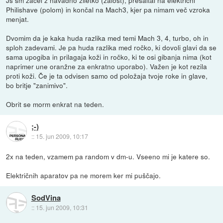
Philishave (polom) in končal na Mach3, kjer pa nimam več vzroka
menjat.
Dvomim da je kaka huda razlika med temi Mach 3, 4, turbo, oh in
sploh zadevami. Je pa huda razlika med ročko, ki dovoli glavi da se
sama upogiba in prilagaja koži in ročko, ki te osi gibanja nima (kot
naprimer une oranžne za enkratno uporabo). Važen je kot rezila
proti koži. Če je ta odvisen samo od položaja tvoje roke in glave,
bo britje "zanimivo".
Obrit se morm enkrat na teden.
;-)
::
15. jun 2009, 10:17
2x na teden, vzamem pa random v dm-u. Vseeno mi je katere so.
Električnih aparatov pa ne morem ker mi puščajo.
SodVina
::
15. jun 2009, 10:31