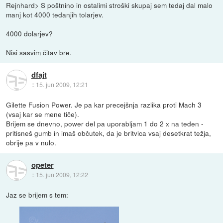
Rejnhard> S poštnino in ostalimi stroški skupaj sem tedaj dal malo
manj kot 4000 tedanjih tolarjev.
4000 dolarjev?
Nisi sasvim čitav bre.
dfajt
::
15. jun 2009, 12:21
Gilette Fusion Power. Je pa kar precejšnja razlika proti Mach 3
(vsaj kar se mene tiče).
Brijem se dnevno, power del pa uporabljam 1 do 2 x na teden -
pritisneš gumb in imaš občutek, da je britvica vsaj desetkrat težja,
obrije pa v nulo.
opeter
::
15. jun 2009, 12:22
Jaz se brijem s tem: