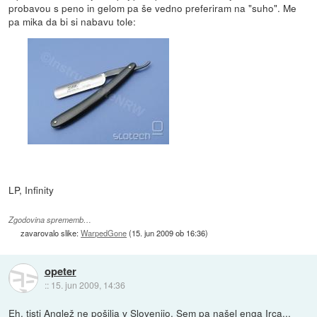
probavou s peno in gelom pa še vedno preferiram na "suho". Me
pa mika da bi si nabavu tole:
LP, Infinity
Zgodovina sprememb…
zavarovalo slike:
WarpedGone
(
15. jun 2009 ob 16:36
)
opeter
::
15. jun 2009, 14:36
Eh, tisti Anglež ne pošilja v Slovenijo. Sem pa našel enga Irca...