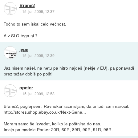
Brane2
::
15. jun 2009, 12:37
Točno to sem iskal celo večnost.
A v SLO tega ni ?
jype
::
15. jun 2009, 12:39
Jaz nisem našel, na netu pa hitro najdeš (nekje v EU), pa ponavadi
brez težav dobiš po pošti.
opeter
::
15. jun 2009, 12:58
Brane2, poglej sem. Ravnokar razmišljam, da bi tudi sam naročil:
http://stores.shop.ebay.co.uk/Next-Gene...
Moram samo še izvedet, koliko je poštnina do nas.
Imajo pa modele Parker 20R, 60R, 89R, 90R, 91R, 96R.