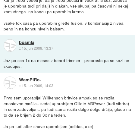
kar je treba vedeti je, da je treba počasi in večkrat iti čez, zadeva
je uporabna tudi pri daljših dlakah. vse skupaj pa časovni ni nekaj
zamudnega. na koncu pa uporabim kremo.
vsake tok časa pa uporabim gilette fusion, v kombinaciji z nivea
peno in na koncu nivein balsam.
bosmla
::
15. jun 2009, 13:37
Jaz pa cca 1x na mesec z beard trimmer - preprosto pa se kozi ne
skodujes.
WamPIRe-
::
15. jun 2009, 14:03
Prvo sem uporabljal Willkenson britvice ampak so se rezila
enostavno mašila.. sedaj uporabljam Gillete M3Power (tudi vibrira)
in sem zadovoljen.. pa tudi sama rezila dolgo dolgo držijo, glede na
to da se brijem 2 do 3x na teden.
Ja pa tudi after shave uporabljam (adidas, axe).