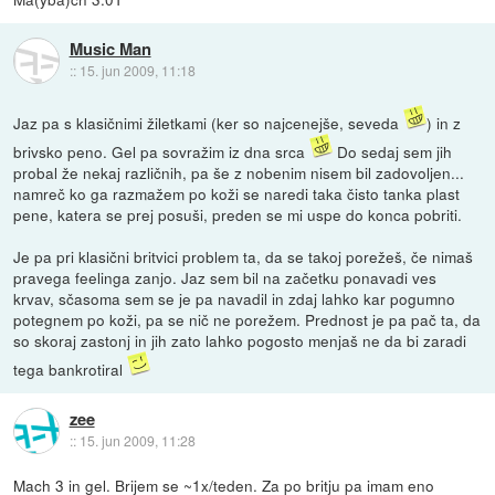
Music Man
::
15. jun 2009, 11:18
Jaz pa s klasičnimi žiletkami (ker so najcenejše, seveda
) in z
brivsko peno. Gel pa sovražim iz dna srca
Do sedaj sem jih
probal že nekaj različnih, pa še z nobenim nisem bil zadovoljen...
namreč ko ga razmažem po koži se naredi taka čisto tanka plast
pene, katera se prej posuši, preden se mi uspe do konca pobriti.
Je pa pri klasični britvici problem ta, da se takoj porežeš, če nimaš
pravega feelinga zanjo. Jaz sem bil na začetku ponavadi ves
krvav, sčasoma sem se je pa navadil in zdaj lahko kar pogumno
potegnem po koži, pa se nič ne porežem. Prednost je pa pač ta, da
so skoraj zastonj in jih zato lahko pogosto menjaš ne da bi zaradi
tega bankrotiral
zee
::
15. jun 2009, 11:28
Mach 3 in gel. Brijem se ~1x/teden. Za po britju pa imam eno