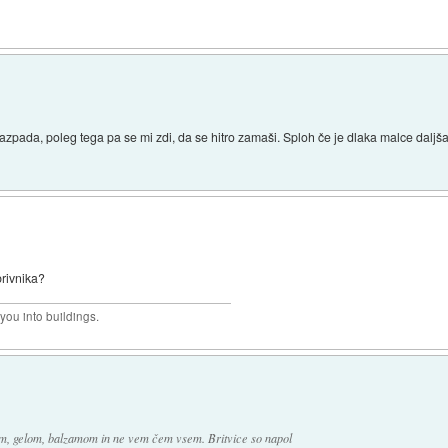
zpada, poleg tega pa se mi zdi, da se hitro zamaši. Sploh če je dlaka malce daljša. 
brivnika?
 you into buildings.
jem, gelom, balzamom in ne vem čem vsem. Britvice so napol