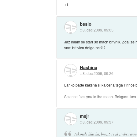
+1
bsslo
::
8. dec 2009, 09:05
Jaz imam še stari 3d mach brivnik. Zdaj že ra
vam britvica dolgo zdrži?
Nashina
::
8. dec 2009, 09:26
Lahko pade kakšna slika/cena tega Prince 
Science flies you to the moon. Religion flies
msjr
::
8. dec 2009, 09:37
Takšnale klasika, brez 5 rezil z vibriran