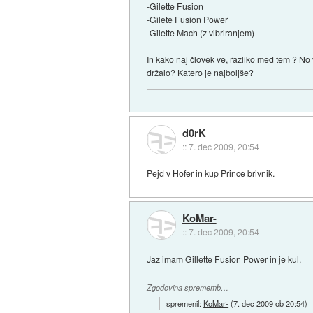
-Gilette Fusion
-Gilete Fusion Power
-Gilette Mach (z vibriranjem)
In kako naj človek ve, razliko med tem ? No
držalo? Katero je najboljše?
d0rK
::
7. dec 2009, 20:54
Pejd v Hofer in kup Prince brivnik.
KoMar-
::
7. dec 2009, 20:54
Jaz imam Gillette Fusion Power in je kul.
Zgodovina sprememb…
spremenil:
KoMar-
(
7. dec 2009 ob 20:54
)