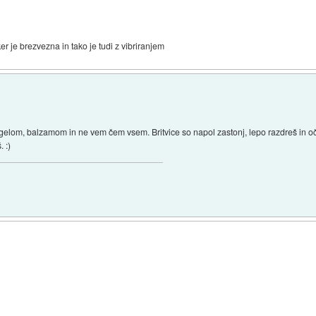
ker je brezvezna in tako je tudi z vibriranjem
, gelom, balzamom in ne vem čem vsem. Britvice so napol zastonj, lepo razdreš in oč
. :)