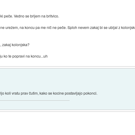
ki peče. Vedno se brijem na britvico.
 se ne urežem, na koncu pa me nič ne peče. Sploh nevem zakaj bi se ubijal z kolon
), zakaj kolonjska?
rju ko te popravi na koncu...uh
vijo koli vratu prav čutim, kako se kocine postavljajo pokonci.