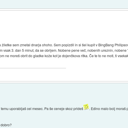
a žiletke sem zmetal dnarja ohoho. Sem popizdil in si šel kupit v BingBang Philipsov 
m vsak 3. dan 5 minut, da se obrijem. Nobene pene več, nobenih ureznin, nobene "k
ikom ne moreš obrit do gladke kože kot je dojenčkova ritka. Če te to ne moti, ti vsek
ub temu uporabljaš cel mesec. Pa še ceneje skoz prideš
. Edino malo bolj moraš pa
o dobro?