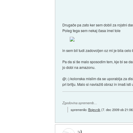
Drugače pa zato ker sem dobil za rojstni dan
Poleg tega sem nekaj časa imel tole
in sem bil tudi zadovoljen oz mi je bila celo
Pa da si še malo sposodim tem, kje bi se dalo
jo dobi na amazonu.
@;-) kolonska mislim da se uporablja za dis
pri britju. Malo si navlažiš obraz in imaš isti
Zgodovina sprememb…
spremenilo:
Bojevnik
(
7. dec 2009 ob 21:06
;-)