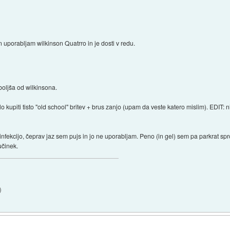
 uporabljam wilkinson Quatrro in je dosti v redu.
 boljša od wilkinsona.
 kupiti tisto "old school" britev + brus zanjo (upam da veste katero mislim). EDIT: ni
infekcijo, čeprav jaz sem pujs in jo ne uporabljam. Peno (in gel) sem pa parkrat sp
 učinek.
)