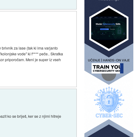
brivnik za lase (tak ki ima varjanto
olonjske vode" ki f**** peče.. Skratka
akor priporočam. Meni je super iz vseh
zit ko se briješ, ker se z njimi hitreje