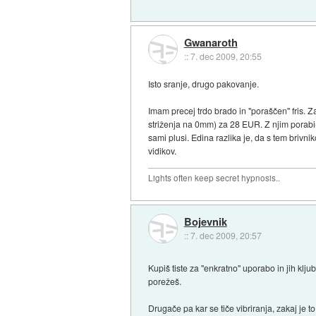
Gwanaroth
::
7. dec 2009, 20:55
Isto sranje, drugo pakovanje.
Imam precej trdo brado in "poraščen" fris. Z
striženja na 0mm) za 28 EUR. Z njim porabi
sami plusi. Edina razlika je, da s tem brivn
vidikov.
Lights often keep secret hypnosis..
Bojevnik
::
7. dec 2009, 20:57
Kupiš tiste za "enkratno" uporabo in jih klj
porežeš.
Drugače pa kar se tiče vibriranja, zakaj je t