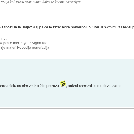
ritvijo koli vratu prav čutim, kako se kocine postavljajo
blaznosti in te ubije? Kaj pa če te frizer hoče namerno ubit, ker si nwm mu zasedel par
sing.
& paste this in your Signature.
ozjo mater. Recesija generacija
jansk mislu da sim vratno žilo prerezu
, enkrat samkrat je blo dovol zame