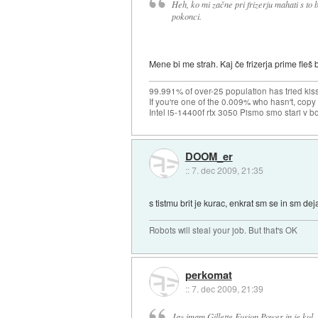
Heh, ko mi začne pri frizerju mahati s to b
pokonci.
Mene bi me strah. Kaj če frizerja prime fleš 
99.991% of over-25 population has tried kis
If you're one of the 0.009% who hasn't, copy 
Intel i5-14400f rtx 3050 Pismo smo stari v b
DOOM_er
::
7. dec 2009, 21:35
s tistmu brit je kurac, enkrat sm se in sm de
Robots will steal your job. But that's OK
perkomat
::
7. dec 2009, 21:39
Jaz imam Gillette Fusion Power in je kul.