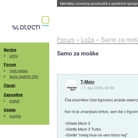
Mehiška univerza poizkusila s spletnimi sprejem
Forum
»
Loža
»
Samo za moš
Novice
Samo za moške
arhiv
Forum
mali oglasi
teme zadnjih 24h
T-Majo
Članki
::
7. dec 2009, 20:50
Zaposlitve
Čas praznikov (čas trgovcev) ampak vseeno
brskaj
Ostalo
Ker mi je zmanjkalo britvic, sem šel v trgovi
pravila
-Gillete Mach 3
-Gilette Mach 3 Turbo
-Gilette ''nekaj blue-ne vem točno kaj''