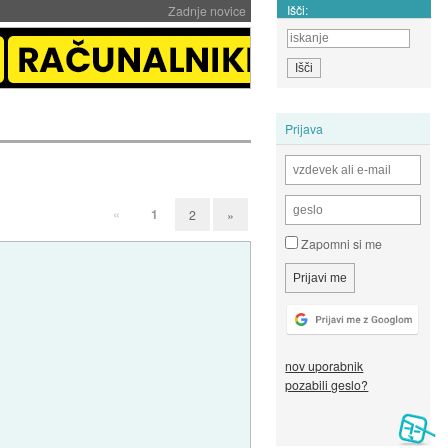
Išči:
Zadnje novice
Prijava
«
1
2
»
Zapomni si me
nov uporabnik
pozabili geslo?