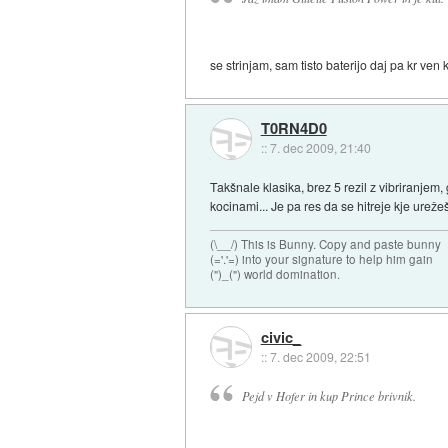
se strinjam, sam tisto baterijo daj pa kr ven 
T0RN4D0
::
7. dec 2009, 21:40
Takšnale klasika, brez 5 rezil z vibriranjem
kocinami... Je pa res da se hitreje kje urežeš
(\__/) This is Bunny. Copy and paste bunny
(='.'=) into your signature to help him gain
(")_(") world domination.
civic_
::
7. dec 2009, 22:51
Pejd v Hofer in kup Prince brivnik.