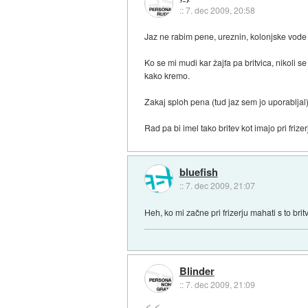
::
7. dec 2009, 20:58
Jaz ne rabim pene, ureznin, kolonjske vode 
Ko se mi mudi kar žajfa pa britvica, nikoli
kako kremo.
Zakaj sploh pena (tud jaz sem jo uporabljal
Rad pa bi imel tako britev kot imajo pri frize
bluefish
::
7. dec 2009, 21:07
Heh, ko mi začne pri frizerju mahati s to brit
Blinder
::
7. dec 2009, 21:09