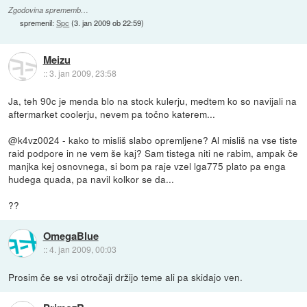
Zgodovina sprememb…
spremenil:
Spc
(
3. jan 2009 ob 22:59
)
Meizu
::
3. jan 2009, 23:58
Ja, teh 90c je menda blo na stock kulerju, medtem ko so navijali na
aftermarket coolerju, nevem pa točno katerem...
@k4vz0024 - kako to misliš slabo opremljene? Al misliš na vse tiste
raid podpore in ne vem še kaj? Sam tistega niti ne rabim, ampak če
manjka kej osnovnega, si bom pa raje vzel lga775 plato pa enga
hudega quada, pa navil kolkor se da...
??
OmegaBlue
::
4. jan 2009, 00:03
Prosim če se vsi otročaji držijo teme ali pa skidajo ven.