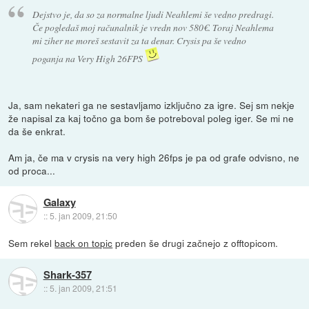
Dejstvo je, da so za normalne ljudi Neahlemi še vedno predragi.
Če pogledaš moj računalnik je vredn nov 580€. Toraj Neahlema
mi ziher ne moreš sestavit za ta denar. Crysis pa še vedno
poganja na Very High 26FPS
Ja, sam nekateri ga ne sestavljamo izključno za igre. Sej sm nekje
že napisal za kaj točno ga bom še potreboval poleg iger. Se mi ne
da še enkrat.
Am ja, če ma v crysis na very high 26fps je pa od grafe odvisno, ne
od proca...
Galaxy
::
5. jan 2009, 21:50
Sem rekel
back on topic
preden še drugi začnejo z offtopicom.
Shark-357
::
5. jan 2009, 21:51