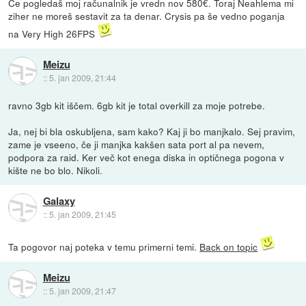
Če pogledaš moj računalnik je vredn nov 580€. Toraj Neahlema mi
ziher ne moreš sestavit za ta denar. Crysis pa še vedno poganja
na Very High 26FPS
Meizu
::
5. jan 2009, 21:44
ravno 3gb kit iščem. 6gb kit je total overkill za moje potrebe.
Ja, nej bi bla oskubljena, sam kako? Kaj ji bo manjkalo. Sej pravim,
zame je vseeno, če ji manjka kakšen sata port al pa nevem,
podpora za raid. Ker več kot enega diska in optičnega pogona v
kište ne bo blo. Nikoli.
Galaxy
::
5. jan 2009, 21:45
Ta pogovor naj poteka v temu primerni temi.
Back on topic
Meizu
::
5. jan 2009, 21:47