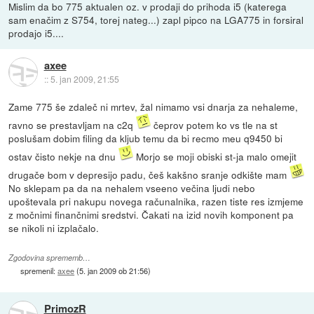
Mislim da bo 775 aktualen oz. v prodaji do prihoda i5 (katerega
sam enačim z S754, torej nateg...) zapl pipco na LGA775 in forsiral
prodajo i5....
axee
::
5. jan 2009, 21:55
Zame 775 še zdaleč ni mrtev, žal nimamo vsi dnarja za nehaleme,
ravno se prestavljam na c2q
čeprov potem ko vs tle na st
poslušam dobim filing da kljub temu da bi recmo meu q9450 bi
ostav čisto nekje na dnu
Morjo se moji obiski st-ja malo omejit
drugače bom v depresijo padu, češ kakšno sranje odkište mam
No sklepam pa da na nehalem vseeno večina ljudi nebo
upoštevala pri nakupu novega računalnika, razen tiste res izmjeme
z močnimi finančnimi sredstvi. Čakati na izid novih komponent pa
se nikoli ni izplačalo.
Zgodovina sprememb…
spremenil:
axee
(
5. jan 2009 ob 21:56
)
PrimozR