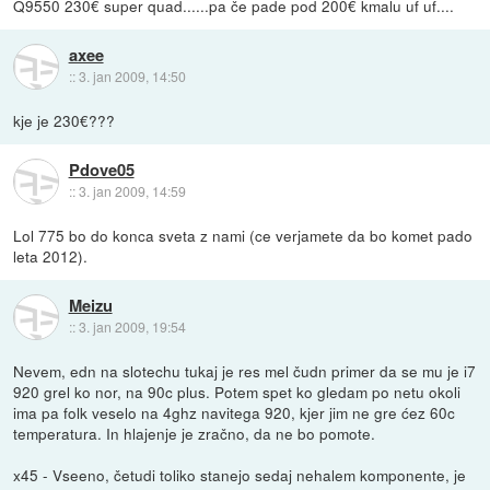
Q9550 230€ super quad......pa če pade pod 200€ kmalu uf uf....
axee
::
3. jan 2009, 14:50
kje je 230€???
Pdove05
::
3. jan 2009, 14:59
Lol 775 bo do konca sveta z nami (ce verjamete da bo komet pado
leta 2012).
Meizu
::
3. jan 2009, 19:54
Nevem, edn na slotechu tukaj je res mel čudn primer da se mu je i7
920 grel ko nor, na 90c plus. Potem spet ko gledam po netu okoli
ima pa folk veselo na 4ghz navitega 920, kjer jim ne gre ćez 60c
temperatura. In hlajenje je zračno, da ne bo pomote.
x45 - Vseeno, četudi toliko stanejo sedaj nehalem komponente, je