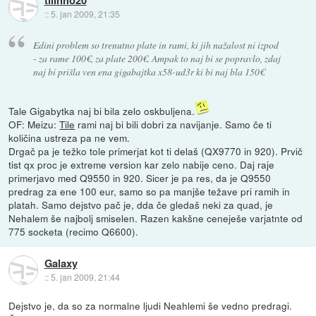
tilinho20
::
5. jan 2009, 21:35
Edini problem so trenutno plate in rami, ki jih nažalost ni izpod
- za rame 100€, za plate 200€. Ampak to naj bi se popravlo, zdaj
naj bi prišla ven ena gigabajtka x58-ud3r ki bi naj bla 150€
Tale Gigabytka naj bi bila zelo oskbuljena.
OF: Meizu:
Tile
rami naj bi bili dobri za navijanje. Samo če ti
količina ustreza pa ne vem.
Drgač pa je težko tole primerjat kot ti delaš (QX9770 in 920). Prvič
tist qx proc je extreme version kar zelo nabije ceno. Daj raje
primerjavo med Q9550 in 920. Sicer je pa res, da je Q9550
predrag za ene 100 eur, samo so pa manjše težave pri ramih in
platah. Samo dejstvo pač je, dda če gledaš neki za quad, je
Nehalem še najbolj smiselen. Razen kakšne ceneješe varjatnte od
775 socketa (recimo Q6600).
Galaxy
::
5. jan 2009, 21:44
Dejstvo je, da so za normalne ljudi Neahlemi še vedno predragi.