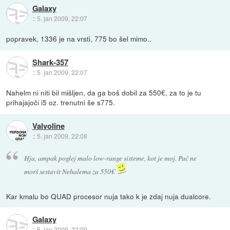
Galaxy
::
5. jan 2009, 22:07
popravek, 1336 je na vrsti, 775 bo šel mimo..
Shark-357
::
5. jan 2009, 22:07
Nahelm ni niti bil mišljen, da ga boš dobil za 550€, za to je tu
prihajajoči i5 oz. trenutni še s775.
Valvoline
::
5. jan 2009, 22:08
Hja, ampak poglej malo low-range sisteme, kot je moj. Pač ne
morš sestavit Nehalema za 550€
Kar kmalu bo QUAD procesor nuja tako k je zdaj nuja dualcore.
Galaxy
::
5. jan 2009, 22:09