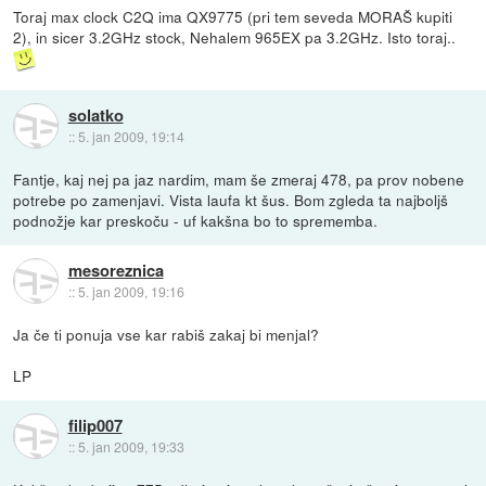
Toraj max clock C2Q ima QX9775 (pri tem seveda MORAŠ kupiti
2), in sicer 3.2GHz stock, Nehalem 965EX pa 3.2GHz. Isto toraj..
solatko
::
5. jan 2009, 19:14
Fantje, kaj nej pa jaz nardim, mam še zmeraj 478, pa prov nobene
potrebe po zamenjavi. Vista laufa kt šus. Bom zgleda ta najboljš
podnožje kar preskoču - uf kakšna bo to sprememba.
mesoreznica
::
5. jan 2009, 19:16
Ja če ti ponuja vse kar rabiš zakaj bi menjal?
LP
filip007
::
5. jan 2009, 19:33