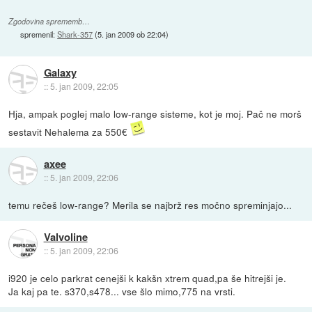
Zgodovina sprememb…
spremenil:
Shark-357
(
5. jan 2009 ob 22:04
)
Galaxy
::
5. jan 2009, 22:05
Hja, ampak poglej malo low-range sisteme, kot je moj. Pač ne morš
sestavit Nehalema za 550€
axee
::
5. jan 2009, 22:06
temu rečeš low-range? Merila se najbrž res močno spreminjajo...
Valvoline
::
5. jan 2009, 22:06
i920 je celo parkrat cenejši k kakšn xtrem quad,pa še hitrejši je.
Ja kaj pa te. s370,s478... vse šlo mimo,775 na vrsti.