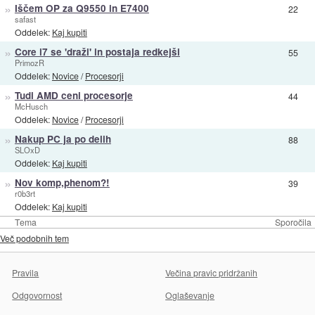
»
Iščem OP za Q9550 in E7400
22
safast
Oddelek:
Kaj kupiti
»
Core i7 se 'draži' in postaja redkejši
55
PrimozR
Oddelek:
Novice
/
Procesorji
»
Tudi AMD ceni procesorje
44
McHusch
Oddelek:
Novice
/
Procesorji
»
Nakup PC ja po delih
88
SLOxD
Oddelek:
Kaj kupiti
»
Nov komp,phenom?!
39
r0b3rt
Oddelek:
Kaj kupiti
Tema
Sporočila
Več podobnih tem
Pravila
Večina pravic pridržanih
Odgovornost
Oglaševanje