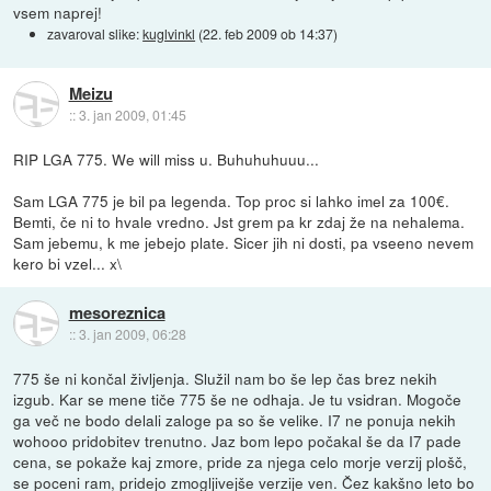
vsem naprej!
zavaroval slike:
kuglvinkl
(
22. feb 2009 ob 14:37
)
Meizu
::
3. jan 2009, 01:45
RIP LGA 775. We will miss u. Buhuhuhuuu...
Sam LGA 775 je bil pa legenda. Top proc si lahko imel za 100€.
Bemti, če ni to hvale vredno. Jst grem pa kr zdaj že na nehalema.
Sam jebemu, k me jebejo plate. Sicer jih ni dosti, pa vseeno nevem
kero bi vzel... x\
mesoreznica
::
3. jan 2009, 06:28
775 še ni končal življenja. Služil nam bo še lep čas brez nekih
izgub. Kar se mene tiče 775 še ne odhaja. Je tu vsidran. Mogoče
ga več ne bodo delali zaloge pa so še velike. I7 ne ponuja nekih
wohooo pridobitev trenutno. Jaz bom lepo počakal še da I7 pade
cena, se pokaže kaj zmore, pride za njega celo morje verzij plošč,
se poceni ram, pridejo zmogljivejše verzije ven. Čez kakšno leto bo