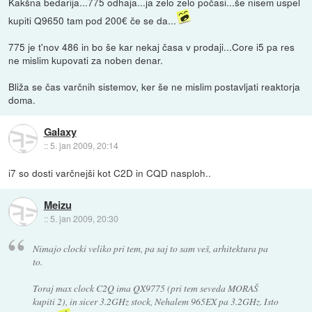
Kakšna bedarija...775 odhaja...ja zelo zelo počasi...še nisem uspel
kupiti Q9650 tam pod 200€ če se da...
775 je t'nov 486 in bo še kar nekaj časa v prodaji...Core i5 pa res
ne mislim kupovati za noben denar.
Bliža se čas varčnih sistemov, ker še ne mislim postavljati reaktorja
doma.
Galaxy
::
5. jan 2009, 20:14
i7 so dosti varčnejši kot C2D in CQD nasploh..
Meizu
::
5. jan 2009, 20:30
Nimajo clocki veliko pri tem, pa saj to sam veš, arhitektura pa
to.
Toraj max clock C2Q ima QX9775 (pri tem seveda MORAŠ
kupiti 2), in sicer 3.2GHz stock, Nehalem 965EX pa 3.2GHz. Isto