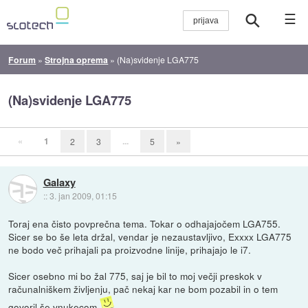
☰
Forum
»
Strojna oprema
»
(Na)svidenje LGA775
(Na)svidenje LGA775
«
1
...
2
3
5
»
Galaxy
::
3. jan 2009, 01:15
Toraj ena čisto povprečna tema. Tokar o odhajajočem LGA755.
Sicer se bo še leta držal, vendar je nezaustavljivo, Exxxx LGA775
ne bodo več prihajali pa proizvodne linije, prihajajo le i7.
Sicer osebno mi bo žal 775, saj je bil to moj večji preskok v
računalniškem življenju, pač nekaj kar ne bom pozabil in o tem
govoril še vnukecom
.