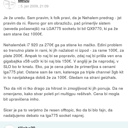
Meizu
::
5. jan 2009, 21:09
Je že uredu. Sam pravim, k folk pravi, da je Nehalem predrag - jst
pravim da ni. Ravno gor sm obrazložu, pač primerljiv sistem
(seveda počasnejši) na LGA775 socketu bi bil QX9770, ki pa že
sam stane čez 1000€.
Nehalemček i7 920 za 270€ ga pa stisne ko mačko. Edini problem
so trenutno plate in rami, ki jih nažalost ni izpod - za rame 100€, za
plate 200€. Ampak to naj bi se popravlo, zdaj naj bi prišla ven ena
gigabajtka x58-ud3r ki bi naj bla 150€. V angliji je že naprodaj, v
SLO bo kr kmalu. Eko, pa je cena plate že primerljiva s cenami
lga775 plat. Ostane sam še ram, katerega pa triple channel 3gb kit
in to navijalskega dobiš že za 100€. Gledam na strani geizhals.
Tko da niti ni tko drago za hitrost in zmogljivost ki jih ponuja. Da ne
omenjamo, kako stvar poleti pri multigpu rešitvah. Cena bi mogla
bit upravičena imho.
Sicer je pa to verjetno že resen offtopic, tko da bi blo fajn, da
nadaljujemo debato na lga775 socket naprej.