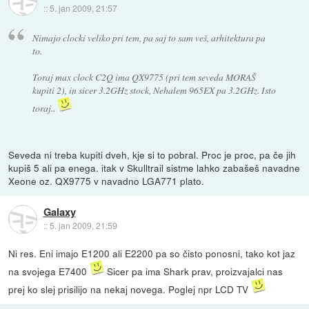
::
5. jan 2009, 21:57
Nimajo clocki veliko pri tem, pa saj to sam veš, arhitektura pa
to.
Toraj max clock C2Q ima QX9775 (pri tem seveda MORAŠ
kupiti 2), in sicer 3.2GHz stock, Nehalem 965EX pa 3.2GHz. Isto
toraj..
Seveda ni treba kupiti dveh, kje si to pobral. Proc je proc, pa če jih
kupiš 5 ali pa enega. itak v Skulltrail sistme lahko zabašeš navadne
Xeone oz. QX9775 v navadno LGA771 plato.
Galaxy
::
5. jan 2009, 21:59
Ni res. Eni imajo E1200 ali E2200 pa so čisto ponosni, tako kot jaz
na svojega E7400
Sicer pa ima Shark prav, proizvajalci nas
prej ko slej prisilijo na nekaj novega. Poglej npr LCD TV