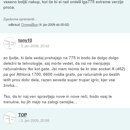
vseeno boljši nakup, kot če bi si rad omislil lga775 extreme verzijo
proca.
Zgodovina sprememb…
odbrisal:
OmegaBlue
(
4. jan 2009 ob 00:02
)
tony10
::
3. jan 2009, 20:42
so ljudje, ki šele sedaj prehajajo na 775 in bodo še dolgo dolgo
deležni te tehnologije, saj morte vedet, da vsi ne menjujejo
računalnikov tko kot gate. Jst mam recmo še kr star socket A (462)
pa gor Athlona 1700, 6600 nvidia grafo, pa računalnik po šestih
letih prov dobr dela, razen seveda super truper igric, kjer vse
žmrka...
Tko, da kr naj ven spravljajo nove in nove reči, bodo vsaj te
trenutne, ko jih majo na zalogi cenejše...
TOP
::
3. jan 2009, 20:59