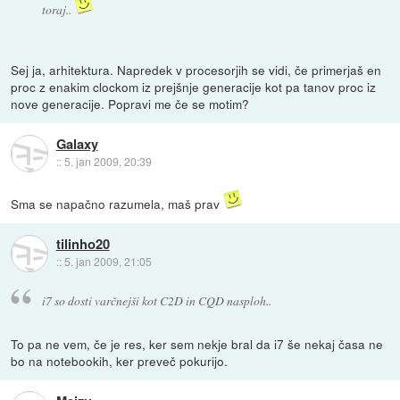
toraj..
Sej ja, arhitektura. Napredek v procesorjih se vidi, če primerjaš en
proc z enakim clockom iz prejšnje generacije kot pa tanov proc iz
nove generacije. Popravi me če se motim?
Galaxy
::
5. jan 2009, 20:39
Sma se napačno razumela, maš prav
tilinho20
::
5. jan 2009, 21:05
i7 so dosti varčnejši kot C2D in CQD nasploh..
To pa ne vem, če je res, ker sem nekje bral da i7 še nekaj časa ne
bo na notebookih, ker preveč pokurijo.