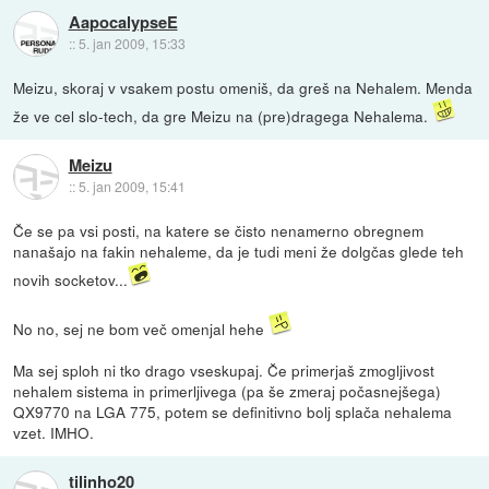
AapocalypseE
::
5. jan 2009, 15:33
Meizu, skoraj v vsakem postu omeniš, da greš na Nehalem. Menda
že ve cel slo-tech, da gre Meizu na (pre)dragega Nehalema.
Meizu
::
5. jan 2009, 15:41
Če se pa vsi posti, na katere se čisto nenamerno obregnem
nanašajo na fakin nehaleme, da je tudi meni že dolgčas glede teh
novih socketov...
No no, sej ne bom več omenjal hehe
Ma sej sploh ni tko drago vseskupaj. Če primerjaš zmogljivost
nehalem sistema in primerljivega (pa še zmeraj počasnejšega)
QX9770 na LGA 775, potem se definitivno bolj splača nehalema
vzet. IMHO.
tilinho20