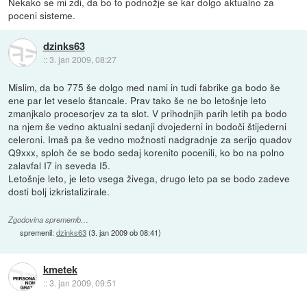
Nekako se mi zdi, da bo to podnožje se kar dolgo aktualno za
poceni sisteme.
dzinks63
::
3. jan 2009, 08:27
Mislim, da bo 775 še dolgo med nami in tudi fabrike ga bodo še
ene par let veselo štancale. Prav tako še ne bo letošnje leto
zmanjkalo procesorjev za ta slot. V prihodnjih parih letih pa bodo
na njem še vedno aktualni sedanji dvojederni in bodoči štijederni
celeroni. Imaš pa še vedno možnosti nadgradnje za serijo quadov
Q9xxx, sploh če se bodo sedaj korenito pocenili, ko bo na polno
zalavfal I7 in seveda I5.
Letošnje leto, je leto vsega živega, drugo leto pa se bodo zadeve
dosti bolj izkristalizirale.
Zgodovina sprememb…
spremenil:
dzinks63
(
3. jan 2009 ob 08:41
)
kmetek
::
3. jan 2009, 09:51