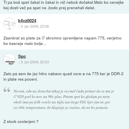
Ti pa boš spet čakal in čakal in nič neboš dočakal.Malo bo cenejše
kej dosti več pa spet ne ,bodo prej prenehali delat.
k4vz0024
::
3. jan 2009, 22:06
Zaenkrat so plate za i7 skromno opremljene napam 775, verjetno
bo kasneje malo bolje...
Spc
::
3. jan 2009, 22:53
Zato pa sem še jaz hitro nabavo quad core-a na 775 ker je DDR-2
in plate res poceni.
Nevem, edn na slotechu tukaj je res mel čudn primer da se mu je
i7 920 grel ko nor, na 90c plus. Potem spet ko gledam po netu
okoli ima pa folk veselo na 4ghz navitega 920, kjer jim ne gre
ćez 60c temperatura. In hlajenje je zračno, da ne bo pomote.
Z stock coolerjem ?