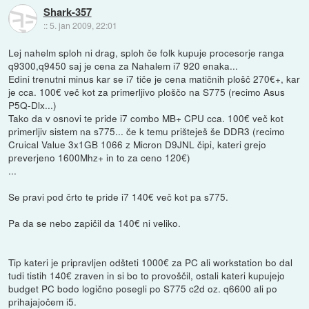
Shark-357
::
5. jan 2009, 22:01
Lej nahelm sploh ni drag, sploh če folk kupuje procesorje ranga
q9300,q9450 saj je cena za Nahalem i7 920 enaka...
Edini trenutni minus kar se i7 tiče je cena matičnih plošč 270€+, kar
je cca. 100€ več kot za primerljivo ploščo na S775 (recimo Asus
P5Q-Dlx...)
Tako da v osnovi te pride i7 combo MB+ CPU cca. 100€ več kot
primerljiv sistem na s775... če k temu prišteješ še DDR3 (recimo
Cruical Value 3x1GB 1066 z Micron D9JNL čipi, kateri grejo
preverjeno 1600Mhz+ in to za ceno 120€)
...
Se pravi pod črto te pride i7 140€ več kot pa s775.
Pa da se nebo zapičil da 140€ ni veliko.
Tip kateri je pripravljen odšteti 1000€ za PC ali workstation bo dal
tudi tistih 140€ zraven in si bo to provoščil, ostali kateri kupujejo
budget PC bodo logično posegli po S775 c2d oz. q6600 ali po
prihajajočem i5.