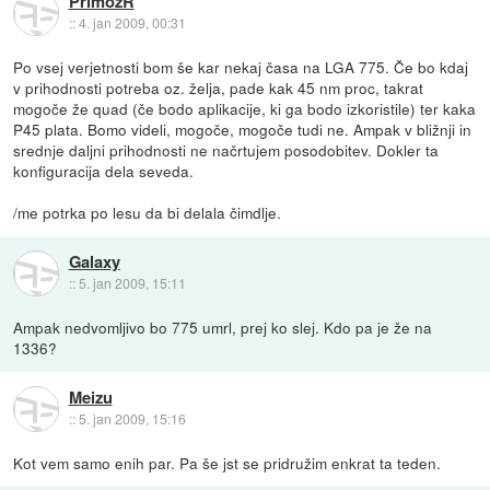
PrimozR
::
4. jan 2009, 00:31
Po vsej verjetnosti bom še kar nekaj časa na LGA 775. Če bo kdaj
v prihodnosti potreba oz. želja, pade kak 45 nm proc, takrat
mogoče že quad (če bodo aplikacije, ki ga bodo izkoristile) ter kaka
P45 plata. Bomo videli, mogoče, mogoče tudi ne. Ampak v bližnji in
srednje daljni prihodnosti ne načrtujem posodobitev. Dokler ta
konfiguracija dela seveda.
/me potrka po lesu da bi delala čimdlje.
Galaxy
::
5. jan 2009, 15:11
Ampak nedvomljivo bo 775 umrl, prej ko slej. Kdo pa je že na
1336?
Meizu
::
5. jan 2009, 15:16
Kot vem samo enih par. Pa še jst se pridružim enkrat ta teden.