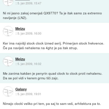
::
5. jan 2009, 15:47
Ni mi jasno zakaj omenjaš QX9770? Ta je itak samo za extremno
navijanje (LN2).
Meizu
::
5. jan 2009, 16:00
Ker ima najvišji stock clock izmed serij. Primerjam stock frekvence.
Če pa naviješ nehalema na 4ghz je pa itak strup.
Meizu
::
5. jan 2009, 16:02
Me zanima kakšen je penyrin quad clock to clock proti nehalemu.
Da se pol vidi v kerem grmu tiči zajc.
Galaxy
::
5. jan 2009, 19:01
Nimajo clocki veliko pri tem, pa saj to sam veš, arhitektura pa to.