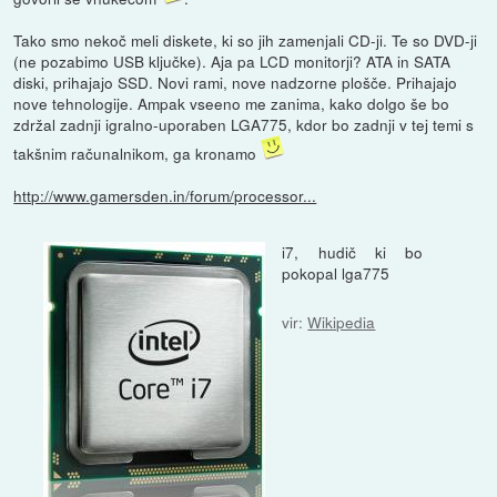
Tako smo nekoč meli diskete, ki so jih zamenjali CD-ji. Te so DVD-ji
(ne pozabimo USB ključke). Aja pa LCD monitorji? ATA in SATA
diski, prihajajo SSD. Novi rami, nove nadzorne plošče. Prihajajo
nove tehnologije. Ampak vseeno me zanima, kako dolgo še bo
zdržal zadnji igralno-uporaben LGA775, kdor bo zadnji v tej temi s
takšnim računalnikom, ga kronamo
http://www.gamersden.in/forum/processor...
i7, hudič ki bo
pokopal lga775
vir:
Wikipedia