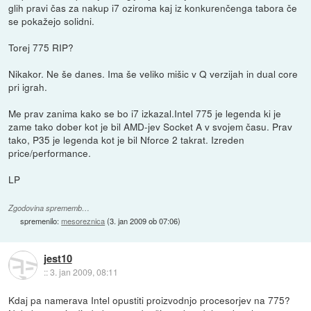
glih pravi čas za nakup i7 oziroma kaj iz konkurenčenga tabora če
se pokažejo solidni.
Torej 775 RIP?
Nikakor. Ne še danes. Ima še veliko mišic v Q verzijah in dual core
pri igrah.
Me prav zanima kako se bo i7 izkazal.Intel 775 je legenda ki je
zame tako dober kot je bil AMD-jev Socket A v svojem času. Prav
tako, P35 je legenda kot je bil Nforce 2 takrat. Izreden
price/performance.
LP
Zgodovina sprememb…
spremenilo:
mesoreznica
(
3. jan 2009 ob 07:06
)
jest10
::
3. jan 2009, 08:11
Kdaj pa namerava Intel opustiti proizvodnjo procesorjev na 775?