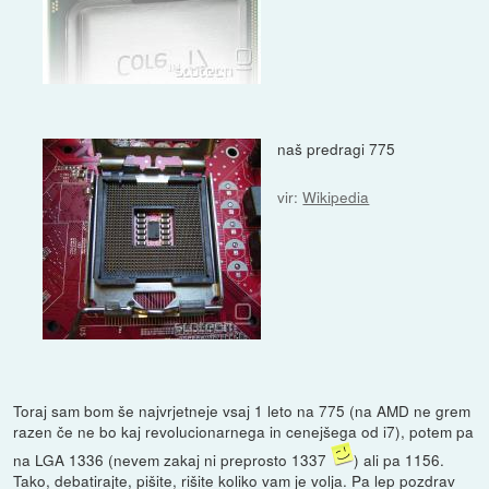
naš predragi 775
vir:
Wikipedia
Toraj sam bom še najvrjetneje vsaj 1 leto na 775 (na AMD ne grem
razen če ne bo kaj revolucionarnega in cenejšega od i7), potem pa
na LGA 1336 (nevem zakaj ni preprosto 1337
) ali pa 1156.
Tako, debatirajte, pišite, rišite koliko vam je volja. Pa lep pozdrav