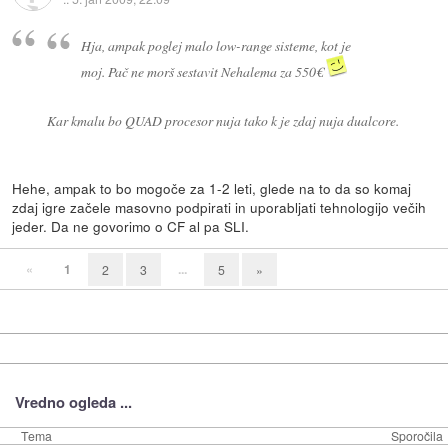
Hja, ampak poglej malo low-range sisteme, kot je
moj. Pač ne morš sestavit Nehalema za 550€
Kar kmalu bo QUAD procesor nuja tako k je zdaj nuja dualcore.
Hehe, ampak to bo mogoče za 1-2 leti, glede na to da so komaj
zdaj igre začele masovno podpirati in uporabljati tehnologijo večih
jeder. Da ne govorimo o CF al pa SLI.
«
1
...
2
3
5
»
Vredno ogleda ...
Tema
Sporočila