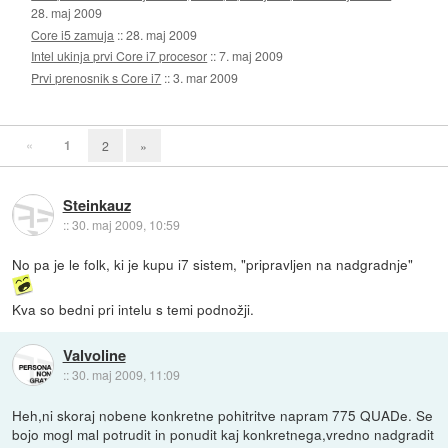
28. maj 2009
Core i5 zamuja
::
28. maj 2009
Intel ukinja prvi Core i7 procesor
::
7. maj 2009
Prvi prenosnik s Core i7
::
3. mar 2009
«
1
2
»
Steinkauz
::
30. maj 2009, 10:59
No pa je le folk, ki je kupu i7 sistem, "pripravljen na nadgradnje"
Kva so bedni pri intelu s temi podnožji.
Valvoline
::
30. maj 2009, 11:09
Heh,ni skoraj nobene konkretne pohitritve napram 775 QUADe. Se
bojo mogl mal potrudit in ponudit kaj konkretnega,vredno nadgradit