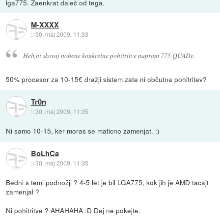
lga775. Zaenkrat daleč od tega.
M-XXXX
::
30. maj 2009, 11:33
Heh,ni skoraj nobene konkretne pohitritve napram 775 QUADe.
50% procesor za 10-15€ dražji sistem zate ni občutna pohitritev?
Tr0n
::
30. maj 2009, 11:35
Ni samo 10-15, ker moras se maticno zamenjat. :)
BoLhCa
::
30. maj 2009, 11:35
Bedni s temi podnožji ? 4-5 let je bil LGA775, kok jih je AMD tacajt
zamenjal ?
Ni pohitritve ? AHAHAHA :D Dej ne pokejte.