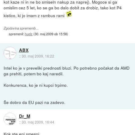
kot kaze ni in ne bo smiseln nakup za naprej). Mogoce si ga
omislim cez 5 let, ko se ga bo dalo dobit za drobiz, tako kot P4
kistico, ki jo imam z rambus rami
Zgodovina sprememb…
spremenil:
huelz
(
30. maj 2009 ob 15:58
)
ABX
::
30. maj 2009, 16:22
Intel ko je v preveliki prednosti bluzi. Po potrebno počakat da AMD
ga prehiti, potem bo kaj naredil.
Konkurenca, ko je ni kupci trpimo.
Še dobro da EU pazi na zadevo.
Dr_M
::
30. maj 2009, 16:44
Kok ste eni smesni.