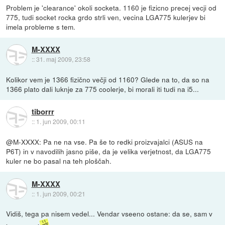
Problem je 'clearance' okoli socketa. 1160 je fizicno precej vecji od
775, tudi socket rocka grdo strli ven, vecina LGA775 kulerjev bi
imela probleme s tem.
M-XXXX
::
31. maj 2009, 23:58
Kolikor vem je 1366 fizično večji od 1160? Glede na to, da so na
1366 plato dali luknje za 775 coolerje, bi morali iti tudi na i5...
tiborrr
::
1. jun 2009, 00:11
@M-XXXX: Pa ne na vse. Pa še to redki proizvajalci (ASUS na
P6T) in v navodilih jasno piše, da je velika verjetnost, da LGA775
kuler ne bo pasal na teh ploščah.
M-XXXX
::
1. jun 2009, 00:21
Vidiš, tega pa nisem vedel... Vendar vseeno ostane: da se, sam v