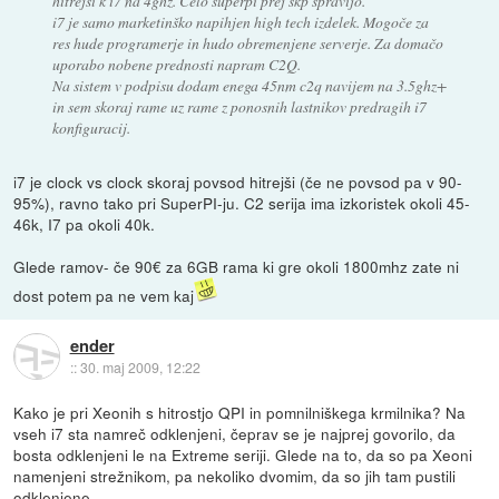
hitrejši k i7 na 4ghz. Celo superpi prej skp spravijo.
i7 je samo marketinško napihjen high tech izdelek. Mogoče za
res hude programerje in hudo obremenjene serverje. Za domačo
uporabo nobene prednosti napram C2Q.
Na sistem v podpisu dodam enega 45nm c2q navijem na 3.5ghz+
in sem skoraj rame uz rame z ponosnih lastnikov predragih i7
konfiguracij.
i7 je clock vs clock skoraj povsod hitrejši (če ne povsod pa v 90-
95%), ravno tako pri SuperPI-ju. C2 serija ima izkoristek okoli 45-
46k, I7 pa okoli 40k.
Glede ramov- če 90€ za 6GB rama ki gre okoli 1800mhz zate ni
dost potem pa ne vem kaj
ender
::
30. maj 2009, 12:22
Kako je pri Xeonih s hitrostjo QPI in pomnilniškega krmilnika? Na
vseh i7 sta namreč odklenjeni, čeprav se je najprej govorilo, da
bosta odklenjeni le na Extreme seriji. Glede na to, da so pa Xeoni
namenjeni strežnikom, pa nekoliko dvomim, da so jih tam pustili
odklenjene.