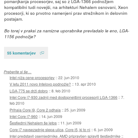
pomanjkanja procesorjev, saj so z LGA-1366 podnožjem
kompatibilni tudi novejši, na arhitekturi Nehalem osnovani, Xeon
procesorji, ki so prvotno namenjeni prav strežnikom in delovnim
postajam.
Bo torej v praksi za namizne uporabnike prevladalo le eno, LGA-
1156 podnožje?
55 komentarjev
Preberite si še…
Intel niža cene procesorjev
::
22. jun 2010
V letu 2011 novo Intelovo podnožje?
::
13. apr 2010
LGA-775 se drži dobro
::
8. feb 2010
Intel Core i7-930 zadnji med dostopnejšimi procesorji LGA-1366
::
7.
feb 2010
Prihaja Core i9, Core 2 odhaja
::
25. jun 2009
Intel Core i7-960
::
14. jun 2009
Šestjedrni Nehalem še letos
::
11. jun 2009
Core i7 navsezadnje slepa ulica, Core i5, ki to ni
::
6. jun 2009
Intel predstavil osemjedrnike, AMD pripravljen splaviti šestjedrnike
::