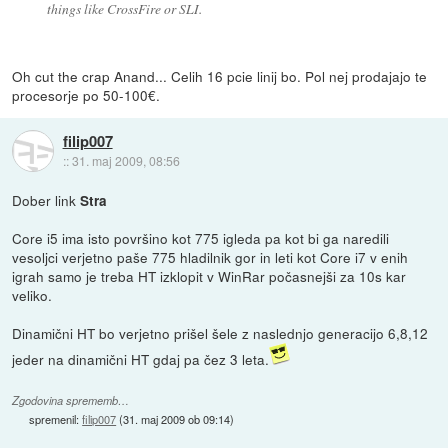
things like CrossFire or SLI.
Oh cut the crap Anand... Celih 16 pcie linij bo. Pol nej prodajajo te
procesorje po 50-100€.
filip007
::
31. maj 2009, 08:56
Dober link
Stra
Core i5 ima isto površino kot 775 igleda pa kot bi ga naredili
vesoljci verjetno paše 775 hladilnik gor in leti kot Core i7 v enih
igrah samo je treba HT izklopit v WinRar počasnejši za 10s kar
veliko.
Dinamični HT bo verjetno prišel šele z naslednjo generacijo 6,8,12
jeder na dinamični HT gdaj pa čez 3 leta.
Zgodovina sprememb…
spremenil:
filip007
(
31. maj 2009 ob 09:14
)