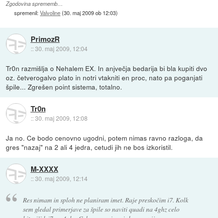
Zgodovina sprememb…
spremenil:
Valvoline
(
30. maj 2009 ob 12:03
)
PrimozR
::
30. maj 2009, 12:04
Tr0n razmišlja o Nehalem EX. In anjvečja bedarija bi bla kupiti dvo
oz. četverogalvo plato in notri vtakniti en proc, nato pa poganjati
špile... Zgrešen point sistema, totalno.
Tr0n
::
30. maj 2009, 12:08
Ja no. Ce bodo cenovno ugodni, potem nimas ravno razloga, da
gres "nazaj" na 2 ali 4 jedra, cetudi jih ne bos izkoristil.
M-XXXX
::
30. maj 2009, 12:14
Res nimam in sploh ne planiram imet. Raje preskočim i7. Kolk
sem gledal primerjave za špile so naviti quadi na 4ghz celo