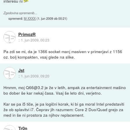
interesu ni
Zgodovina sprememb…
spremenil:
M-XXXX
(
1. jun 2009 ob 00:21
)
PrimozR
::
1. jun 2009, 00:23
Pa zdi se mi, da je 1366 socket manj masiven v primerjavi z 1156
oz. bolj kompakten, vsaj glede na slike.
Jst
::
1. jun 2009, 09:20
Hmmm, moj Q66@3.2 je že v letih, ampak za entertainment mašino
bo dober še kar nekaj časa. Vsaj še leto dni, verjetno.
Kar se pa i5 tiče, je pa logični korak, ki bi ga moral Intel predstaviti
že ob splavitvi i7. Čeprav jih razumem: Core 2 Duo/Quad grejo za
med in še ni prostora za njihov replacement.
Tr0n