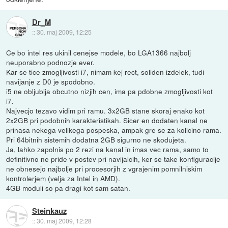
Dr_M
::
30. maj 2009, 12:25
Ce bo intel res ukinil cenejse modele, bo LGA1366 najbolj
neuporabno podnozje ever.
Kar se tice zmogljivosti i7, nimam kej rect, soliden izdelek, tudi
navijanje z D0 je spodobno.
i5 ne obljublja obcutno nizjih cen, ima pa pdobne zmogljivosti kot
i7.
Najvecjo tezavo vidim pri ramu. 3x2GB stane skoraj enako kot
2x2GB pri podobnih karakteristikah. Sicer en dodaten kanal ne
prinasa nekega velikega pospeska, ampak gre se za kolicino rama.
Pri 64bitnih sistemih dodatna 2GB sigurno ne skodujeta.
Ja, lahko zapolnis po 2 rezi na kanal in imas vec rama, samo to
definitivno ne pride v postev pri navijalcih, ker se take konfiguracije
ne obnesejo najbolje pri procesorjih z vgrajenim pomnilniskim
kontrolerjem (velja za Intel in AMD).
4GB moduli so pa dragi kot sam satan.
Steinkauz
::
30. maj 2009, 12:28