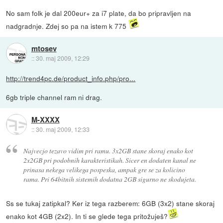
No sam folk je dal 200eur+ za i7 plate, da bo pripravljen na
nadgradnje. Zdej so pa na istem k 775
mtosev
::
30. maj 2009, 12:29
http://trend4pc.de/product_info.php/pro...
6gb triple channel ram ni drag.
M-XXXX
::
30. maj 2009, 12:33
Najvecjo tezavo vidim pri ramu. 3x2GB stane skoraj enako kot
2x2GB pri podobnih karakteristikah. Sicer en dodaten kanal ne
prinasa nekega velikega pospeska, ampak gre se za kolicino
rama. Pri 64bitnih sistemih dodatna 2GB sigurno ne skodujeta.
Ss se tukaj zatipkal? Ker iz tega razberem: 6GB (3x2) stane skoraj
enako kot 4GB (2x2). In ti se glede tega pritožuješ?