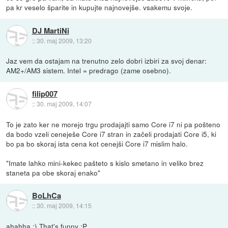
pa kr veselo šparite in kupujte najnovejše. vsakemu svoje.
DJ MartiNi
::
30. maj 2009, 13:20
Jaz vem da ostajam na trenutno zelo dobri izbiri za svoj denar:
AM2+/AM3 sistem. Intel = predrago (zame osebno).
filip007
::
30. maj 2009, 14:07
To je zato ker ne morejo trgu prodajajti samo Core i7 ni pa pošteno
da bodo vzeli ceneješe Core i7 stran in začeli prodajati Core i5, ki
bo pa bo skoraj ista cena kot cenejši Core i7 mislim halo.
"Imate lahko mini-kekec pašteto s kislo smetano in veliko brez
staneta pa obe skoraj enako"
BoLhCa
::
30. maj 2009, 14:15
ahahha :) That's funny :P