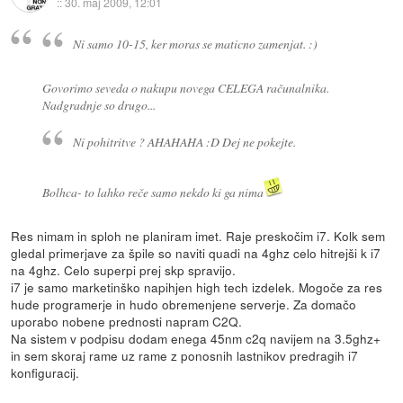
::
30. maj 2009, 12:01
Ni samo 10-15, ker moras se maticno zamenjat. :)
Govorimo seveda o nakupu novega CELEGA računalnika.
Nadgradnje so drugo...
Ni pohitritve ? AHAHAHA :D Dej ne pokejte.
Bolhca- to lahko reče samo nekdo ki ga nima
Res nimam in sploh ne planiram imet. Raje preskočim i7. Kolk sem
gledal primerjave za špile so naviti quadi na 4ghz celo hitrejši k i7
na 4ghz. Celo superpi prej skp spravijo.
i7 je samo marketinško napihjen high tech izdelek. Mogoče za res
hude programerje in hudo obremenjene serverje. Za domačo
uporabo nobene prednosti napram C2Q.
Na sistem v podpisu dodam enega 45nm c2q navijem na 3.5ghz+
in sem skoraj rame uz rame z ponosnih lastnikov predragih i7
konfiguracij.