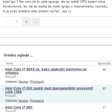
Intel spi ? Ne vem če je zate spanje, da so izdali CPU kateri nima
konkurence, ter da se sedaj še malo igrajo v mainstreamu razredu,
ki je prav smešno btw, potem naj bo.. spi =)
«
1
2
»
Vredno ogleda ...
Tema
Sporočila
»
Intel Core i7-995X oz. kako upokojiti platformo na
22
vrhuncu
PrimozR
Oddelek:
Novice
/
Procesorji
»
Intel Core i7-930 zadnji med dostopnejšimi procesorji
37
LGA-1366
PrimozR
Oddelek:
Novice
/
Procesorji
»
Intel Core i7-960
17
PrimozR