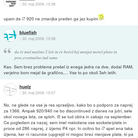
::
30. maj 2009, 15:38
upam da i7 920 ne zmanjka preden ga jaz kupim
bluefish
::
30. maj 2009, 15:38
da če maš mašino 2 leti in če hočeš kej menjat moreš plato in
proc,eventuelno tud rame
Kao. Sem brez problema prešel iz enega jedra na dve, dodal RAM,
verjetno bom mejal še grafično,... Vse to po okoli 3eh letih.
huelz
::
30. maj 2009, 15:57
No, ne glede na vse je res vprasljivo, kako bo s podporo za naprej
za 1366. Ampak 920/940 ne bo discontinued z danes na jutri, sele
okol novega leta, ce sploh. i5 se tud obira in cakajo na september.
Ce pogledam za nazaj, sem imel malodane vse sockete/plate in
proce od 286 naprej, z izjemo P4 npr. In ocitno bo i7 spet ena taka
izjema, ker ni racunice (upgrejd ni mogoc brez menjave plate, ki pa