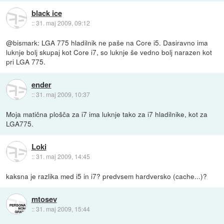
black ice
::
31. maj 2009, 09:12
@bismark: LGA 775 hladilnik ne paše na Core i5. Dasiravno ima
luknje bolj skupaj kot Core i7, so luknje še vedno bolj narazen kot
pri LGA 775.
ender
::
31. maj 2009, 10:37
Moja matična plošča za i7 ima luknje tako za i7 hladilnike, kot za
LGA775.
Loki
::
31. maj 2009, 14:45
kaksna je razlika med i5 in i7? predvsem hardversko (cache...)?
mtosev
::
31. maj 2009, 15:44