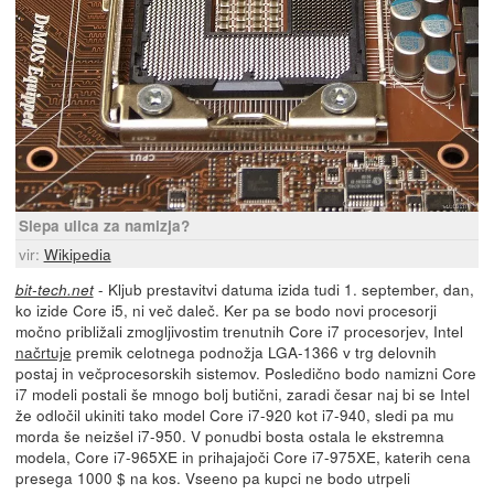
Slepa ulica za namizja?
vir:
Wikipedia
- Kljub prestavitvi datuma izida tudi 1. september, dan,
bit-tech.net
ko izide Core i5, ni več daleč. Ker pa se bodo novi procesorji
močno približali zmogljivostim trenutnih Core i7 procesorjev, Intel
načrtuje
premik celotnega podnožja LGA-1366 v trg delovnih
postaj in večprocesorskih sistemov. Posledično bodo namizni Core
i7 modeli postali še mnogo bolj butični, zaradi česar naj bi se Intel
že odločil ukiniti tako model Core i7-920 kot i7-940, sledi pa mu
morda še neizšel i7-950. V ponudbi bosta ostala le ekstremna
modela, Core i7-965XE in prihajajoči Core i7-975XE, katerih cena
presega 1000 $ na kos. Vseeno pa kupci ne bodo utrpeli