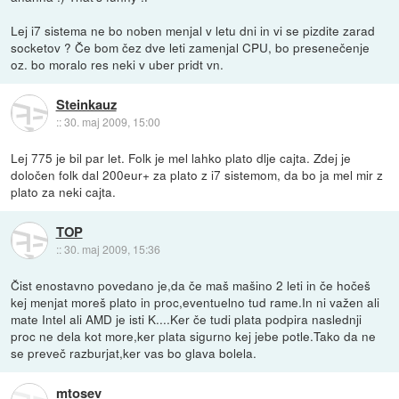
Lej i7 sistema ne bo noben menjal v letu dni in vi se pizdite zarad
socketov ? Če bom čez dve leti zamenjal CPU, bo presenečenje
oz. bo moralo res neki v uber pridt vn.
Steinkauz
::
30. maj 2009, 15:00
Lej 775 je bil par let. Folk je mel lahko plato dlje cajta. Zdej je
določen folk dal 200eur+ za plato z i7 sistemom, da bo ja mel mir z
plato za neki cajta.
TOP
::
30. maj 2009, 15:36
Čist enostavno povedano je,da če maš mašino 2 leti in če hočeš
kej menjat moreš plato in proc,eventuelno tud rame.In ni važen ali
mate Intel ali AMD je isti K....Ker če tudi plata podpira naslednji
proc ne dela kot more,ker plata sigurno kej jebe potle.Tako da ne
se preveč razburjat,ker vas bo glava bolela.
mtosev