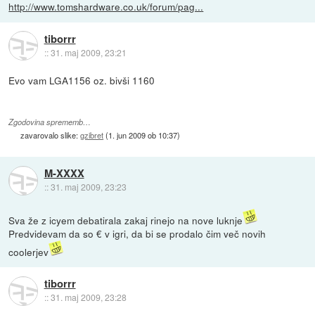
http://www.tomshardware.co.uk/forum/pag...
tiborrr
::
31. maj 2009, 23:21
Evo vam LGA1156 oz. bivši 1160
Zgodovina sprememb…
zavarovalo slike:
gzibret
(
1. jun 2009 ob 10:37
)
M-XXXX
::
31. maj 2009, 23:23
Sva že z icyem debatirala zakaj rinejo na nove luknje
Predvidevam da so € v igri, da bi se prodalo čim več novih
coolerjev
tiborrr
::
31. maj 2009, 23:28