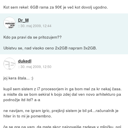
Kot sem rekel: 6GB rama za 90€ je več kot dovolj ugodno.
Dr_M
::
30. maj 2009, 12:44
Kdo pa pravi da se pritozujem??
Ubistvu se, nad visoko ceno 2x2GB napram 3x2GB.
dukedl
::
30. maj 2009, 12:50
joj kera štala... :)
kupil sem sistem z i7 procesorjem in ga bom mel za kr nekaj časa.
a mislte da se bom sekiral k bojo zdej dal ven novo arhitekturo pa
podnožje itd itd? a-a
ne navijam, ne igram igric, prejšnji sistem je bil p4...računalnik je
hiter in to mi je pomembno.
če se gre pa vam, da mate skoz najnovejše zadeve v mlinčku, pol