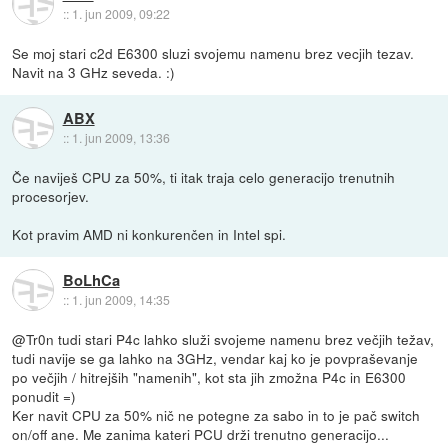
::
1. jun 2009, 09:22
Se moj stari c2d E6300 sluzi svojemu namenu brez vecjih tezav.
Navit na 3 GHz seveda. :)
ABX
::
1. jun 2009, 13:36
Če naviješ CPU za 50%, ti itak traja celo generacijo trenutnih
procesorjev.
Kot pravim AMD ni konkurenčen in Intel spi.
BoLhCa
::
1. jun 2009, 14:35
@Tr0n tudi stari P4c lahko služi svojeme namenu brez večjih težav,
tudi navije se ga lahko na 3GHz, vendar kaj ko je povpraševanje
po večjih / hitrejših "namenih", kot sta jih zmožna P4c in E6300
ponudit =)
Ker navit CPU za 50% nič ne potegne za sabo in to je pač switch
on/off ane. Me zanima kateri PCU drži trenutno generacijo...