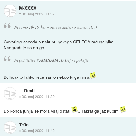
M-XXXX
::
30. maj 2009, 11:37
Ni samo 10-15, ker moras se maticno zamenjat. :)
Govorimo seveda o nakupu novega CELEGA računalnika.
Nadgradnje so drugo...
Ni pohitritve ? AHAHAHA :D Dej ne pokejte.
Bolhca- to lahko reče samo nekdo ki ga nima
__Devil__
::
30. maj 2009, 11:39
Do konca junija še mora vsaj ostati
.. Takrat ga jaz kupim
Tr0n
::
30. maj 2009, 11:42