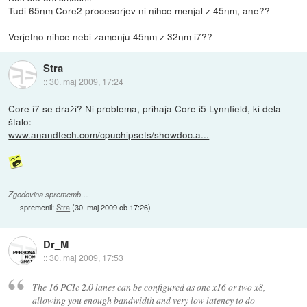
Tudi 65nm Core2 procesorjev ni nihce menjal z 45nm, ane??
Verjetno nihce nebi zamenju 45nm z 32nm i7??
Stra
::
30. maj 2009, 17:24
Core i7 se draži? Ni problema, prihaja Core i5 Lynnfield, ki dela
štalo:
www.anandtech.com/cpuchipsets/showdoc.a...
Zgodovina sprememb…
spremenil:
Stra
(
30. maj 2009 ob 17:26
)
Dr_M
::
30. maj 2009, 17:53
The 16 PCIe 2.0 lanes can be configured as one x16 or two x8,
allowing you enough bandwidth and very low latency to do