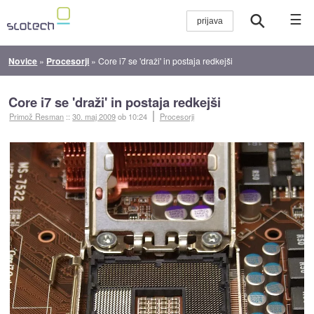
☰
Novice
»
Procesorji
»
Core i7 se 'draži' in postaja redkejši
Core i7 se 'draži' in postaja redkejši
Primož Resman
::
30. maj 2009
ob 10:24
Procesorji