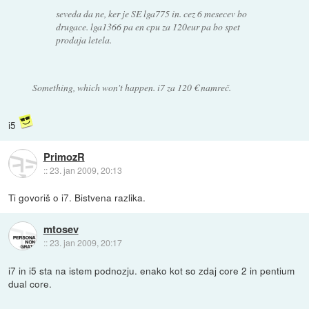
seveda da ne, ker je SE lga775 in. cez 6 mesecev bo
drugace. lga1366 pa en cpu za 120eur pa bo spet
prodaja letela.
Something, which won't happen. i7 za 120 € namreč.
i5
PrimozR
::
23. jan 2009, 20:13
Ti govoriš o i7. Bistvena razlika.
mtosev
::
23. jan 2009, 20:17
i7 in i5 sta na istem podnozju. enako kot so zdaj core 2 in pentium
dual core.