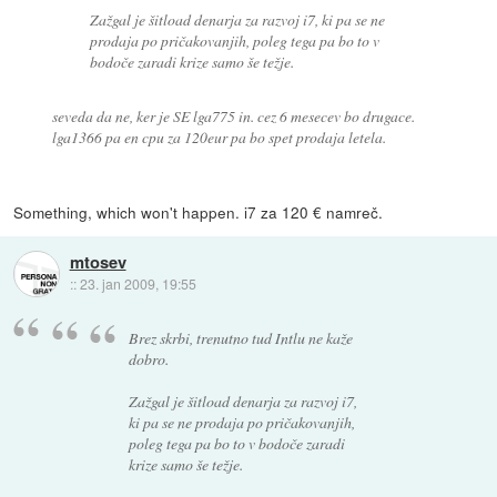
Zažgal je šitload denarja za razvoj i7, ki pa se ne
prodaja po pričakovanjih, poleg tega pa bo to v
bodoče zaradi krize samo še težje.
seveda da ne, ker je SE lga775 in. cez 6 mesecev bo drugace.
lga1366 pa en cpu za 120eur pa bo spet prodaja letela.
Something, which won't happen. i7 za 120 € namreč.
mtosev
::
23. jan 2009, 19:55
Brez skrbi, trenutno tud Intlu ne kaže
dobro.
Zažgal je šitload denarja za razvoj i7,
ki pa se ne prodaja po pričakovanjih,
poleg tega pa bo to v bodoče zaradi
krize samo še težje.