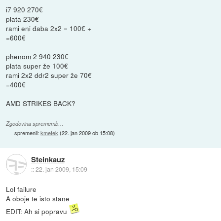
i7 920 270€
plata 230€
rami eni đaba 2x2 = 100€ +
=600€
phenom 2 940 230€
plata super že 100€
rami 2x2 ddr2 super že 70€
=400€
AMD STRIKES BACK?
Zgodovina sprememb…
spremenil:
kmetek
(
22. jan 2009 ob 15:08
)
Steinkauz
::
22. jan 2009, 15:09
Lol failure
A oboje te isto stane
EDIT: Ah si popravu