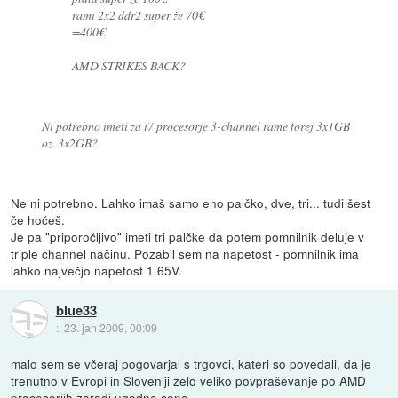
rami 2x2 ddr2 super že 70€
=400€
AMD STRIKES BACK?
Ni potrebno imeti za i7 procesorje 3-channel rame torej 3x1GB
oz. 3x2GB?
Ne ni potrebno. Lahko imaš samo eno palčko, dve, tri... tudi šest
če hočeš.
Je pa "priporočljivo" imeti tri palčke da potem pomnilnik deluje v
triple channel načinu. Pozabil sem na napetost - pomnilnik ima
lahko največjo napetost 1.65V.
blue33
::
23. jan 2009, 00:09
malo sem se včeraj pogovarjal s trgovci, kateri so povedali, da je
trenutno v Evropi in Sloveniji zelo veliko povpraševanje po AMD
procesorjih zaradi ugodne cene