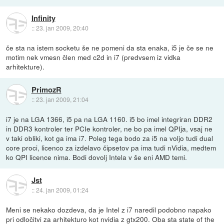
Infinity
::
23. jan 2009, 20:40
če sta na istem socketu še ne pomeni da sta enaka, i5 je če se ne
motim nek vmesn člen med c2d in i7 (predvsem iz vidka
arhitekture).
PrimozR
::
23. jan 2009, 21:04
i7 je na LGA 1366, i5 pa na LGA 1160. i5 bo imel integriran DDR2
in DDR3 kontroler ter PCIe kontroler, ne bo pa imel QPIja, vsaj ne
v taki obliki, kot ga ima i7. Poleg tega bodo za i5 na voljo tudi dual
core proci, licenco za izdelavo čipsetov pa ima tudi nVidia, medtem
ko QPI licence nima. Bodi dovolj Intela v še eni AMD temi.
Jst
::
24. jan 2009, 01:24
Meni se nekako dozdeva, da je Intel z i7 naredil podobno napako
pri odločitvi za arhitekturo kot nvidia z gtx200. Oba sta state of the