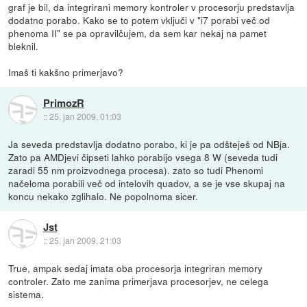
graf je bil, da integrirani memory kontroler v procesorju predstavlja
dodatno porabo. Kako se to potem vključi v "i7 porabi več od
phenoma II" se pa opravilčujem, da sem kar nekaj na pamet
bleknil.
Imaš ti kakšno primerjavo?
PrimozR
::
25. jan 2009, 01:03
Ja seveda predstavlja dodatno porabo, ki je pa odšteješ od NBja.
Zato pa AMDjevi čipseti lahko porabijo vsega 8 W (seveda tudi
zaradi 55 nm proizvodnega procesa). zato so tudi Phenomi
načeloma porabili več od intelovih quadov, a se je vse skupaj na
koncu nekako zglihalo. Ne popolnoma sicer.
Jst
::
25. jan 2009, 21:03
True, ampak sedaj imata oba procesorja integriran memory
controler. Zato me zanima primerjava procesorjev, ne celega
sistema.