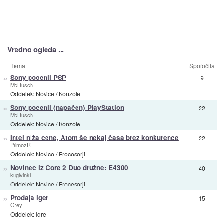
Vredno ogleda ...
Tema
Sporočila
»
Sony pocenil PSP
9
McHusch
Oddelek:
Novice
/
Konzole
»
Sony pocenil (napačen) PlayStation
22
McHusch
Oddelek:
Novice
/
Konzole
»
Intel niža cene, Atom še nekaj časa brez konkurence
22
PrimozR
Oddelek:
Novice
/
Procesorji
»
Novinec iz Core 2 Duo družne: E4300
40
kuglvinkl
Oddelek:
Novice
/
Procesorji
»
Prodaja iger
15
Grey
Oddelek:
Igre