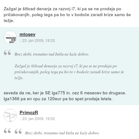
Zažgal je šitload denarja za razvoj i7, ki pa se ne prodaja po
pričakovanjih, poleg tega pa bo to v bodoče zaradi krize samo še
težje.
mtosev
::
23. jan 2009, 18:33
Brez skrbi, trenutno tud Intlu ne kaže dobro.
Zažgal je šitload denarja za razvoj i7, ki pa se ne prodaja po
pričakovanjih, poleg tega pa bo to v bodoče zaradi krize samo še
težje.
seveda da ne, ker je SE lga775 in. cez 6 mesecev bo drugace.
lga1366 pa en cpu za 120eur pa bo spet prodaja letela.
PrimozR
::
23. jan 2009, 19:52
Brez skrbi, trenutno tud Intlu ne kaže dobro.