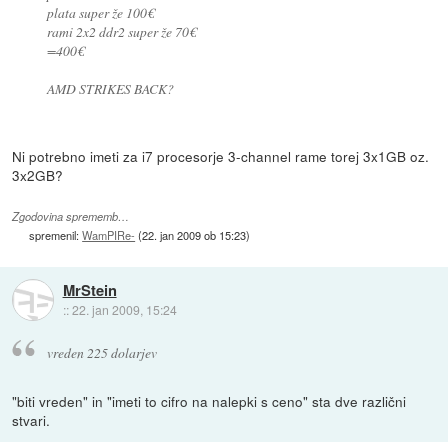
plata super že 100€
rami 2x2 ddr2 super že 70€
=400€
AMD STRIKES BACK?
Ni potrebno imeti za i7 procesorje 3-channel rame torej 3x1GB oz.
3x2GB?
Zgodovina sprememb…
spremenil:
WamPIRe-
(
22. jan 2009 ob 15:23
)
MrStein
::
22. jan 2009, 15:24
vreden 225 dolarjev
"biti vreden" in "imeti to cifro na nalepki s ceno" sta dve različni
stvari.