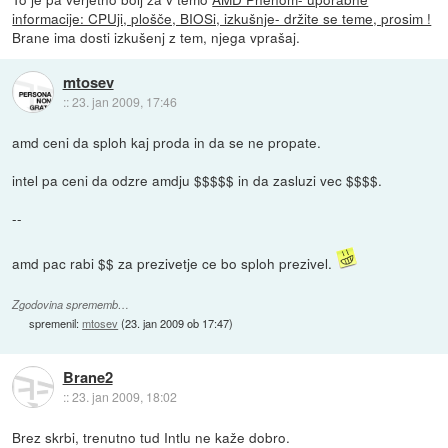
informacije: CPUji, plošče, BIOSi, izkušnje- držite se teme, prosim !
Brane ima dosti izkušenj z tem, njega vprašaj.
mtosev
::
23. jan 2009, 17:46
amd ceni da sploh kaj proda in da se ne propate.
intel pa ceni da odzre amdju $$$$$ in da zasluzi vec $$$$.
--
amd pac rabi $$ za prezivetje ce bo sploh prezivel.
Zgodovina sprememb…
spremenil:
mtosev
(
23. jan 2009 ob 17:47
)
Brane2
::
23. jan 2009, 18:02
Brez skrbi, trenutno tud Intlu ne kaže dobro.