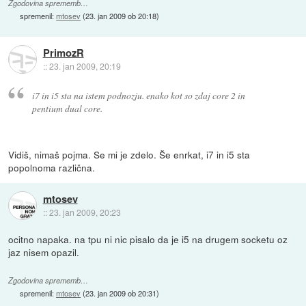
Zgodovina sprememb…
spremenil:
mtosev
(
23. jan 2009 ob 20:18
)
PrimozR
::
23. jan 2009, 20:19
i7 in i5 sta na istem podnozju. enako kot so zdaj core 2 in
pentium dual core.
Vidiš, nimaš pojma. Se mi je zdelo. Še enrkat, i7 in i5 sta
popolnoma različna.
mtosev
::
23. jan 2009, 20:23
ocitno napaka. na tpu ni nic pisalo da je i5 na drugem socketu oz
jaz nisem opazil.
Zgodovina sprememb…
spremenil:
mtosev
(
23. jan 2009 ob 20:31
)