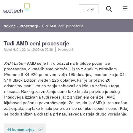
☰
Novice
»
Procesorji
»
Tudi AMD ceni procesorje
Tudi AMD ceni procesorje
Matej Huš
::
22. jan 2009
ob 00:38
Procesorji
- AMD se je hitro
odzval
na Intelove pocenitve
X-Bit Labs
procesorjev, o katerih smo
poročali
, in to z enakim zdravilom.
Phenom II X4 920 po novem velja 195 dolarjev, medtem ko je X4
940 Black Edition vreden 225 dolarjev, kar je približno 20
odstotkov manj, kot so zanju zahtevali ob izidu v začetku tega
meseca. Razlog za znižanje cene tako kmalu po izidu je poleg
Intelovega izzivanja tudi recesija; z znižanjem ceni želi AMD
kljubovati pešanju povpraševanja. Zdi se, da je AMD-ju res močno
zaškripalo, saj tako kmalu po izidu niso še nikoli spustili cene. Kdaj
se bodo znižanja odrazila pri nas, seveda ostaja drugo vprašanje.
44 komentarjev