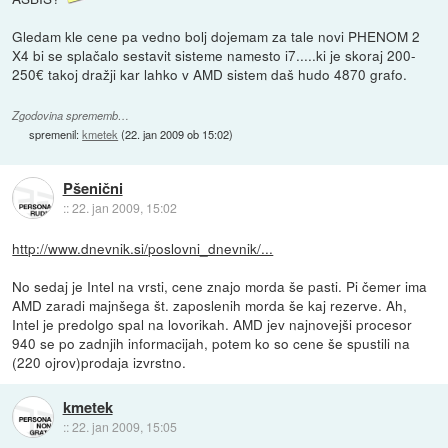
Gledam kle cene pa vedno bolj dojemam za tale novi PHENOM 2
X4 bi se splačalo sestavit sisteme namesto i7.....ki je skoraj 200-
250€ takoj dražji kar lahko v AMD sistem daš hudo 4870 grafo.
Zgodovina sprememb…
spremenil:
kmetek
(
22. jan 2009 ob 15:02
)
Pšenični
::
22. jan 2009, 15:02
http://www.dnevnik.si/poslovni_dnevnik/...
No sedaj je Intel na vrsti, cene znajo morda še pasti. Pi čemer ima
AMD zaradi majnšega št. zaposlenih morda še kaj rezerve. Ah,
Intel je predolgo spal na lovorikah. AMD jev najnovejši procesor
940 se po zadnjih informacijah, potem ko so cene še spustili na
(220 ojrov)prodaja izvrstno.
kmetek
::
22. jan 2009, 15:05