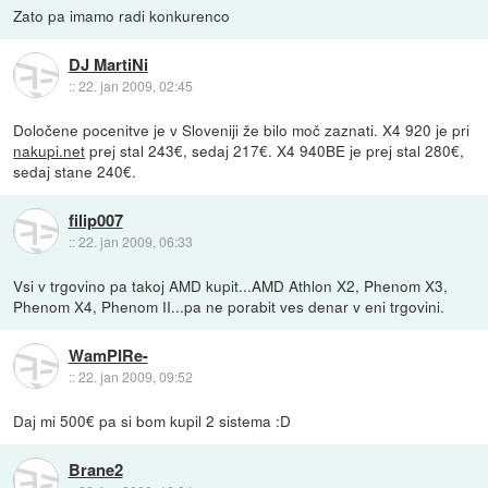
Zato pa imamo radi konkurenco
DJ MartiNi
::
22. jan 2009, 02:45
Določene pocenitve je v Sloveniji že bilo moč zaznati. X4 920 je pri
nakupi.net
prej stal 243€, sedaj 217€. X4 940BE je prej stal 280€,
sedaj stane 240€.
filip007
::
22. jan 2009, 06:33
Vsi v trgovino pa takoj AMD kupit...AMD Athlon X2, Phenom X3,
Phenom X4, Phenom II...pa ne porabit ves denar v eni trgovini.
WamPIRe-
::
22. jan 2009, 09:52
Daj mi 500€ pa si bom kupil 2 sistema :D
Brane2