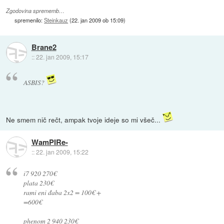
Zgodovina sprememb…
spremenilo:
Steinkauz
(
22. jan 2009 ob 15:09
)
Brane2
::
22. jan 2009, 15:17
ASBIS?
Ne smem nič rečt, ampak tvoje ideje so mi všeč...
WamPIRe-
::
22. jan 2009, 15:22
i7 920 270€
plata 230€
rami eni đaba 2x2 = 100€ +
=600€
phenom 2 940 230€