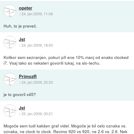
opeter
::
24. jan 2009, 11:06
Huh, to je preveč.
Jst
::
24. jan 2009, 18:00
Kolikor sem seznanjen, pokuri pII ene 10% manj od enako clocked
i7. Vsaj tako so nekateri govorili tukaj, na slo-techu.
PrimozR
::
24. jan 2009, 20:33
je to govoril x45?
Jst
::
25. jan 2009, 00:21
Mogoče sem tudi kakšen graf videl. Mogoče je bil celo oznaka vs.
oznaka, ne clock to clock. Recimo 920 vs 920, ne 2.6 vs. 2.6. Nek