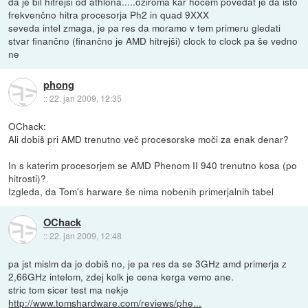
da je bil hitrejši od athlona.....oziroma kar hočem povedat je da isto
frekvenčno hitra procesorja Ph2 in quad 9XXX
seveda intel zmaga, je pa res da moramo v tem primeru gledati
stvar finančno (finančno je AMD hitrejši) clock to clock pa še vedno
ne
phong
::
22. jan 2009, 12:35
OChack:
Ali dobiš pri AMD trenutno več procesorske moči za enak denar?
In s katerim procesorjem se AMD Phenom II 940 trenutno kosa (po
hitrosti)?
Izgleda, da Tom's harware še nima nobenih primerjalnih tabel
OChack
::
22. jan 2009, 12:48
pa jst mislm da jo dobiš no, je pa res da se 3GHz amd primerja z
2,66GHz intelom, zdej kolk je cena kerga vemo ane.
stric tom sicer test ma nekje
http://www.tomshardware.com/reviews/phe...