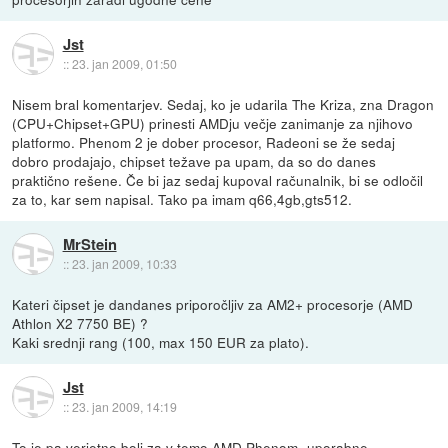
Jst
::
23. jan 2009, 01:50
Nisem bral komentarjev. Sedaj, ko je udarila The Kriza, zna Dragon
(CPU+Chipset+GPU) prinesti AMDju večje zanimanje za njihovo
platformo. Phenom 2 je dober procesor, Radeoni se že sedaj
dobro prodajajo, chipset težave pa upam, da so do danes
praktično rešene. Če bi jaz sedaj kupoval računalnik, bi se odločil
za to, kar sem napisal. Tako pa imam q66,4gb,gts512.
MrStein
::
23. jan 2009, 10:33
Kateri čipset je dandanes priporočljiv za AM2+ procesorje (AMD
Athlon X2 7750 BE) ?
Kaki srednji rang (100, max 150 EUR za plato).
Jst
::
23. jan 2009, 14:19
To je pa verjetno bolj za v temo
AMD Phenom- uporabne