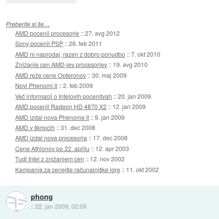
Preberite si še…
AMD pocenil procesorje
::
27. avg 2012
Sony pocenil PSP
::
26. feb 2011
AMD ni naprodaj, razen z dobro ponudbo
::
7. okt 2010
Znižanje cen AMD-jev procesorjev
::
19. avg 2010
AMD reže cene Opteronov
::
30. maj 2009
Novi Phenomi II
::
2. feb 2009
Več informacij o Intelovih pocenitvah
::
20. jan 2009
AMD pocenil Radeon HD 4870 X2
::
12. jan 2009
AMD izdal nova Phenoma II
::
9. jan 2009
AMD v škripcih
::
31. dec 2008
AMD izdal nova procesorja
::
17. dec 2008
Cene Athlonov po 22. aprilu
::
12. apr 2003
Tudi Intel z znižanjem cen
::
12. nov 2002
Kampanja za cenejše računalniške igre
::
11. okt 2002
phong
::
22. jan 2009, 02:09