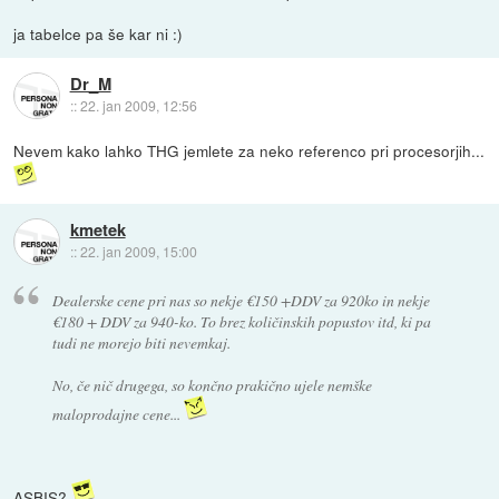
ja tabelce pa še kar ni :)
Dr_M
::
22. jan 2009, 12:56
Nevem kako lahko THG jemlete za neko referenco pri procesorjih...
kmetek
::
22. jan 2009, 15:00
Dealerske cene pri nas so nekje €150 +DDV za 920ko in nekje
€180 + DDV za 940-ko. To brez količinskih popustov itd, ki pa
tudi ne morejo biti nevemkaj.
No, če nič drugega, so končno prakično ujele nemške
maloprodajne cene...
ASBIS?