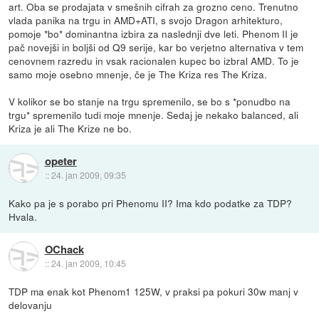
art. Oba se prodajata v smešnih cifrah za grozno ceno. Trenutno
vlada panika na trgu in AMD+ATI, s svojo Dragon arhitekturo,
pomoje *bo* dominantna izbira za naslednji dve leti. Phenom II je
pač novejši in boljši od Q9 serije, kar bo verjetno alternativa v tem
cenovnem razredu in vsak racionalen kupec bo izbral AMD. To je
samo moje osebno mnenje, če je The Kriza res The Kriza.
V kolikor se bo stanje na trgu spremenilo, se bo s *ponudbo na
trgu* spremenilo tudi moje mnenje. Sedaj je nekako balanced, ali
Kriza je ali The Krize ne bo.
opeter
::
24. jan 2009, 09:35
Kako pa je s porabo pri Phenomu II? Ima kdo podatke za TDP?
Hvala.
OChack
::
24. jan 2009, 10:45
TDP ma enak kot Phenom1 125W, v praksi pa pokuri 30w manj v
delovanju