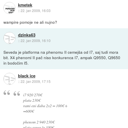
kmetek
::
22. jan 2009, 16:03
wampire pomoje ne ali nujno?
dzinks63
::
22. jan 2009, 16:10
Seveda je platforma na phenomu II cemejša od I7, saj tudi mora
bit. X4 phenomi II pač niso konkurenca I7, ampak Q9550, Q9650
in bodočim I5.
black ice
::
22. jan 2009, 17:15
i7 920 270€
plata 230€
rami eni đaba 2x2 = 100€ +
=600€
phenom 2 940 230€
plata super že 100€