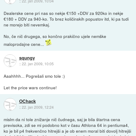
::
22. jan 2009, 10:04
Dealerske cene pri nas so nekje €150 +DDV za 920ko in nekje
€180 + DDV za 940-ko. To brez količinskih popustov itd, ki pa tudi
ne morejo biti nevemkaj.
No, če nič drugega, so končno prakično ujele nemške
maloprodajne cene...
squngy
::
22. jan 2009, 10:05
Aaahhhh... Pogrešali smo tole :)
Let the price wars continue!
OChack
::
22. jan 2009, 12:24
mislm da ni tole znižanje nič čudnega, saj je bila štartna cena
previsoka, zdi se mi podobno kot v času Athlona 64 in pentiuma4,
ko je bil p4 frekvenčno hitrejši a je ob enem moral biti dovolj hitrejši