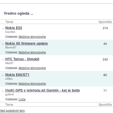
Vredno ogleda ...
Tema
Sporočila
»
Nokia E52
374
koyotee
Oddelek:
Mobilne tehnologije
»
Nokia X6 firmware update
40
Bavec87
Oddelek:
Mobilne tehnologije
»
HTC Tattoo - Simobil
242
blaz87
Oddelek:
Mobilne tehnologije
»
Nokia E66/E71
80
st0jko
Oddelek:
Mobilne tehnologije
»
[fork] GPS v telefonu ali Garmin - kaj je bolje
71
gzibret
Oddelek:
Loža
Tema
Sporočila
Več podobnih tem