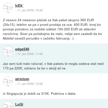
IcEk`
::
11. jan 2009, 10:46
Z vezavo 24 mesecov plačaš za Itak paket skupno 360 EUR
(24x15), telefon se pa v prosti prodaja za cca. 400 EUR, torej bo
pomoje potrebno za mobitel odšteti 150-200 EUR ob sklenitvi
naročnine. Sicer pa počakajmo še malo, nekje sem zasledil da bo
Mobitel osvežil ponudbo v začetku februarja. :)
edge540
::
11. jan 2009, 11:49
Jaz sem tudi malo računal, v Itak paketu bi mogla zadeva stat med
170 pa 220€, odvisno če bo v akciji ali ne.
strictom
::
11. jan 2009, 12:08
Iz Singapurja jo dobiš za 310€. Poštnina v đabe.
LuGi