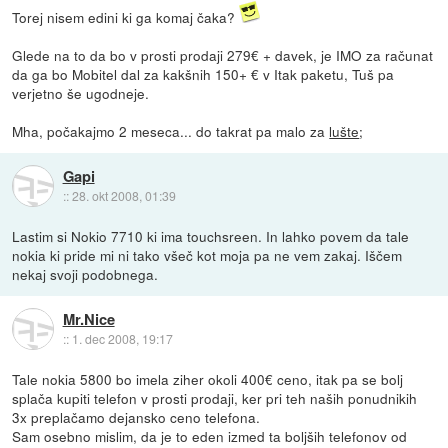
Torej nisem edini ki ga komaj čaka?
Glede na to da bo v prosti prodaji 279€ + davek, je IMO za računat
da ga bo Mobitel dal za kakšnih 150+ € v Itak paketu, Tuš pa
verjetno še ugodneje.
Mha, počakajmo 2 meseca... do takrat pa malo za
lušte
;
Gapi
::
28. okt 2008, 01:39
Lastim si Nokio 7710 ki ima touchsreen. In lahko povem da tale
nokia ki pride mi ni tako všeč kot moja pa ne vem zakaj. Iščem
nekaj svoji podobnega.
Mr.Nice
::
1. dec 2008, 19:17
Tale nokia 5800 bo imela ziher okoli 400€ ceno, itak pa se bolj
splača kupiti telefon v prosti prodaji, ker pri teh naših ponudnikih
3x preplačamo dejansko ceno telefona.
Sam osebno mislim, da je to eden izmed ta boljših telefonov od