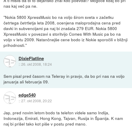
A ti mislis da bi to dejansko znal kdo poevdat? Mogoče kdaj bo pri
nas kaj več pa ne.
"Nokia 5800 XpressMusic bo na voljo širom sveta v začetku
četrtega četrtletja leta 2008, ocenjena maloprodajna cena pred
davki in subvencijami pa naj bi znašala 279 EUR. Nokia 5800
XpressMusic v povezavi s storitvijo Comes With Music pa bo na
voljo v letu 2009. Natančnejše cene bodo iz Nokie sporočili v bližnji
prihodnosti."
DixieFlatline
::
26. okt 2008, 18:24
Sem pisal pred časom na Teleray in pravjo, da bo pri nas na voljo
januarja ali februarja 09.
edge540
::
27. okt 2008, 20:22
Jap, pred novim letom bodo ta telefon videle samo Indija,
Indonezija, Emirati, Hong Kong, Tajvan, Rusija in Španija. K nam
naj bi prišel tako kot piše v postu pred mano.