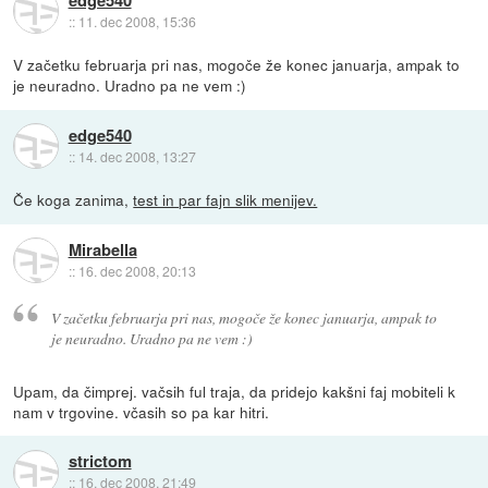
::
11. dec 2008, 15:36
V začetku februarja pri nas, mogoče že konec januarja, ampak to
je neuradno. Uradno pa ne vem :)
edge540
::
14. dec 2008, 13:27
Če koga zanima,
test in par fajn slik menijev.
Mirabella
::
16. dec 2008, 20:13
V začetku februarja pri nas, mogoče že konec januarja, ampak to
je neuradno. Uradno pa ne vem :)
Upam, da čimprej. vačsih ful traja, da pridejo kakšni faj mobiteli k
nam v trgovine. včasih so pa kar hitri.
strictom
::
16. dec 2008, 21:49