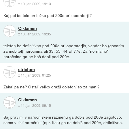
::
10. jan 2009, 19:13
Kaj pol bo telefon težko pod 200e pri operaterjij?
Ciklamen
::
10. jan 2009, 19:35
telefon bo definitivno pod 200e pri operaterjih, vendar bo (govorim
za mobitel) naročnina ali 33, 55, 44 ali 77e. Za "normalno"
naročnino ga ne boš dobil pod 200e.
strictom
::
11. jan 2009, 01:25
Zakaj pa ne? Ostali veliko dražji dolefoni so za manj?
Ciklamen
::
11. jan 2009, 09:15
Saj pravim, v naročniškem razmerju ga dobiš pod 200e zagotovo,
samo v tisti naročnini (npr. Itak) ga ne dobiš pod 200e, definitivno.