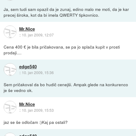
Ja, sem tudi sam opazil da je zunaj, edino malo me moti, da je kar
precej široka, kot da bi imela QWERTY tipkovnico.
Mr.Nice
::
10. jan 2009, 12:07
Cena 400 € je bila pričakovana, se pa jo splača kupit v prosti
prodaji....
edge540
::
10. jan 2009, 15:36
Sem pričakoval da bo hudič cenejši. Ampak glede na konkurenco
je še vedno ok.
Mr.Nice
::
10. jan 2009, 15:53
jaz se še odločam :)Kaj pa ostali?
edge540