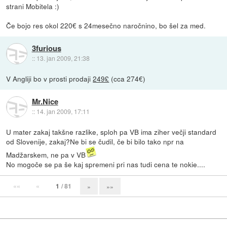
strani Mobitela :)
Če bojo res okol 220€ s 24mesečno naročnino, bo šel za med.
3furious
::
13. jan 2009, 21:38
V Angliji bo v prosti prodaji
249£
(cca 274€)
Mr.Nice
::
14. jan 2009, 17:11
U mater zakaj takšne razlike, sploh pa VB ima ziher večji standard
od Slovenije, zakaj?Ne bi se čudil, če bi bilo tako npr na
Madžarskem, ne pa v VB
No mogoče se pa še kaj spremeni pri nas tudi cena te nokie....
««
«
1
/ 81
»
»»