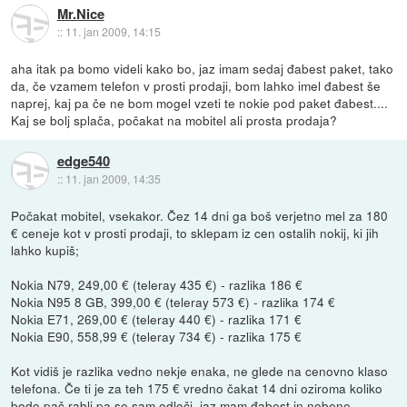
Mr.Nice
::
11. jan 2009, 14:15
aha itak pa bomo videli kako bo, jaz imam sedaj đabest paket, tako
da, če vzamem telefon v prosti prodaji, bom lahko imel đabest še
naprej, kaj pa če ne bom mogel vzeti te nokie pod paket đabest....
Kaj se bolj splača, počakat na mobitel ali prosta prodaja?
edge540
::
11. jan 2009, 14:35
Počakat mobitel, vsekakor. Čez 14 dni ga boš verjetno mel za 180
€ ceneje kot v prosti prodaji, to sklepam iz cen ostalih nokij, ki jih
lahko kupiš;
Nokia N79, 249,00 € (teleray 435 €) - razlika 186 €
Nokia N95 8 GB, 399,00 € (teleray 573 €) - razlika 174 €
Nokia E71, 269,00 € (teleray 440 €) - razlika 171 €
Nokia E90, 558,99 € (teleray 734 €) - razlika 175 €
Kot vidiš je razlika vedno nekje enaka, ne glede na cenovno klaso
telefona. Če ti je za teh 175 € vredno čakat 14 dni oziroma koliko
bodo pač rabli pa se sam odloči, jaz mam đabest in nobene