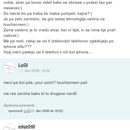
nokie, sicer pa bomo videli kako se obnese v praksi čez par
mesecev;)
Do takrat bo pa treba še malce potrpeti, kajne?:)
Je pa zelo zanimivo, da gre sedaj tehnologija večina na
touchscreen:).
Zame osebno je to vredu stvar, ker ni tipk, in se nima kje prah
nabirat:)
Me pa moti, zakaj se vsi ti izdelovalci telefonov zgledujejo po
Iphone stilu???
Vsaj meni padejo vsi ti telefoni v oči kot iphone....
LuGi
::
1. dec 2008, 19:22
meni pa kot pda..your point? touchscreen pač
me res zanima kako bi to drugace nardil
Zgodovina sprememb…
spremenil:
LuGi
(
1. dec 2008 ob 19:22
)
edge540