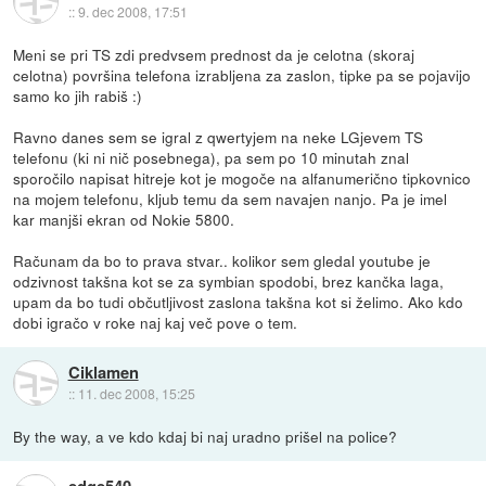
::
9. dec 2008, 17:51
Meni se pri TS zdi predvsem prednost da je celotna (skoraj
celotna) površina telefona izrabljena za zaslon, tipke pa se pojavijo
samo ko jih rabiš :)
Ravno danes sem se igral z qwertyjem na neke LGjevem TS
telefonu (ki ni nič posebnega), pa sem po 10 minutah znal
sporočilo napisat hitreje kot je mogoče na alfanumerično tipkovnico
na mojem telefonu, kljub temu da sem navajen nanjo. Pa je imel
kar manjši ekran od Nokie 5800.
Računam da bo to prava stvar.. kolikor sem gledal youtube je
odzivnost takšna kot se za symbian spodobi, brez kančka laga,
upam da bo tudi občutljivost zaslona takšna kot si želimo. Ako kdo
dobi igračo v roke naj kaj več pove o tem.
Ciklamen
::
11. dec 2008, 15:25
By the way, a ve kdo kdaj bi naj uradno prišel na police?
edge540