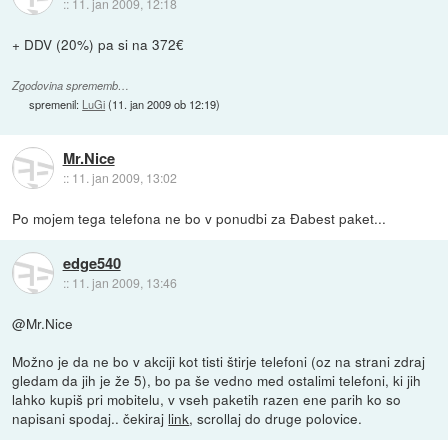
::
11. jan 2009, 12:18
+ DDV (20%) pa si na 372€
Zgodovina sprememb…
spremenil:
LuGi
(
11. jan 2009 ob 12:19
)
Mr.Nice
::
11. jan 2009, 13:02
Po mojem tega telefona ne bo v ponudbi za Đabest paket...
edge540
::
11. jan 2009, 13:46
@Mr.Nice
Možno je da ne bo v akciji kot tisti štirje telefoni (oz na strani zdraj
gledam da jih je že 5), bo pa še vedno med ostalimi telefoni, ki jih
lahko kupiš pri mobitelu, v vseh paketih razen ene parih ko so
napisani spodaj.. čekiraj
link
, scrollaj do druge polovice.