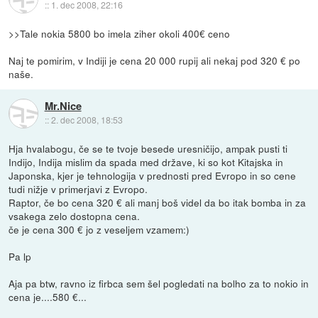
::
1. dec 2008, 22:16
>>Tale nokia 5800 bo imela ziher okoli 400€ ceno
Naj te pomirim, v Indiji je cena 20 000 rupij ali nekaj pod 320 € po
naše.
Mr.Nice
::
2. dec 2008, 18:53
Hja hvalabogu, če se te tvoje besede uresničijo, ampak pusti ti
Indijo, Indija mislim da spada med države, ki so kot Kitajska in
Japonska, kjer je tehnologija v prednosti pred Evropo in so cene
tudi nižje v primerjavi z Evropo.
Raptor, če bo cena 320 € ali manj boš videl da bo itak bomba in za
vsakega zelo dostopna cena.
če je cena 300 € jo z veseljem vzamem:)
Pa lp
Aja pa btw, ravno iz firbca sem šel pogledati na bolho za to nokio in
cena je....580 €...