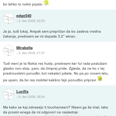
bo lahko to nokio prpelu
edge540
::
2. dec 2008, 20:53
Ja ja, tudi tukaj. Ampak sem prepričan da bo zadeva vredna
čakanja, predvsem se mi dopade 3.2'' ekran.
Mirabella
::
2. dec 2008, 21:07
Tudi meni je ta Nokia res huda, predvsem ker ful rada poslušam
glasbo non-stop. pam, da čimprej pride. Zgleda, da ne bo v tej
prednovoletni ponudbi, kot nekateri pišete. No pa po novem letu,
pa upam, da bo res mobitel kakšno fajn ponudbo pripravi
Lucifix
::
9. dec 2008, 08:04
Ma kako se kaj odnesejo ti touchscreeni? Nisem ga še imel, tako
da prosim enega da mi odgovori na naslednje: