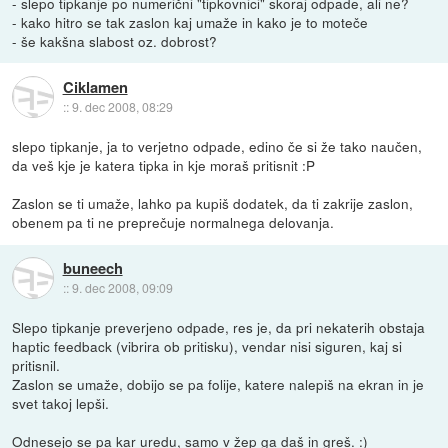
- slepo tipkanje po numerični "tipkovnici" skoraj odpade, ali ne?
- kako hitro se tak zaslon kaj umaže in kako je to moteče
- še kakšna slabost oz. dobrost?
Ciklamen
::
9. dec 2008, 08:29
slepo tipkanje, ja to verjetno odpade, edino če si že tako naučen,
da veš kje je katera tipka in kje moraš pritisnit :P
Zaslon se ti umaže, lahko pa kupiš dodatek, da ti zakrije zaslon,
obenem pa ti ne preprečuje normalnega delovanja.
buneech
::
9. dec 2008, 09:09
Slepo tipkanje preverjeno odpade, res je, da pri nekaterih obstaja
haptic feedback (vibrira ob pritisku), vendar nisi siguren, kaj si
pritisnil.
Zaslon se umaže, dobijo se pa folije, katere nalepiš na ekran in je
svet takoj lepši.
Odnesejo se pa kar uredu, samo v žep ga daš in greš. :)