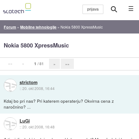
☰
Forum
»
Mobilne tehnologije
»
Nokia 5800 XpressMusic
Nokia 5800 XpressMusic
««
«
1
/ 81
»
»»
strictom
::
20. okt 2008, 16:44
Kdaj bo pri nas? Pri katerem operaterju? Okvirna cena z
naročnino? ...
LuGi
::
20. okt 2008, 16:48