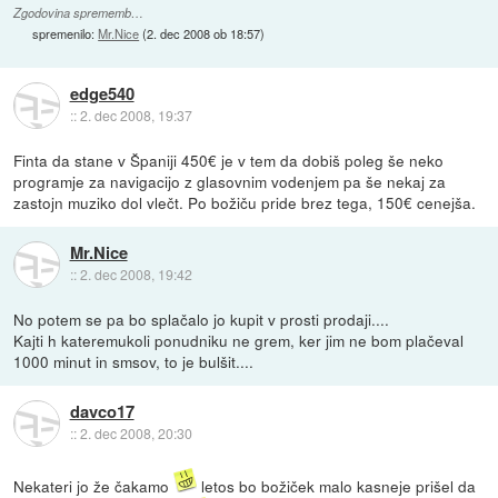
Zgodovina sprememb…
spremenilo:
Mr.Nice
(
2. dec 2008 ob 18:57
)
edge540
::
2. dec 2008, 19:37
Finta da stane v Španiji 450€ je v tem da dobiš poleg še neko
programje za navigacijo z glasovnim vodenjem pa še nekaj za
zastojn muziko dol vlečt. Po božiču pride brez tega, 150€ cenejša.
Mr.Nice
::
2. dec 2008, 19:42
No potem se pa bo splačalo jo kupit v prosti prodaji....
Kajti h kateremukoli ponudniku ne grem, ker jim ne bom plačeval
1000 minut in smsov, to je bulšit....
davco17
::
2. dec 2008, 20:30
Nekateri jo že čakamo
letos bo božiček malo kasneje prišel da