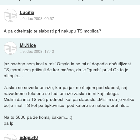
Lucifix
::
9. dec 2008, 09:57
A pa odtehtajo te slabosti pri nakupu TS mobilca?
Mr.Nice
::
9. dec 2008, 17:43
jaz osebno sem imel v roki Omnio in se mi ni dopadla občutljivost
TS,moral sem pritisnit še kar močno, da je "gumb" prijel.Ok to je
offtopic....
Zaslon se seveda umaže, kar pa jaz ne štejem pod slabost, saj
navadnemu telefonu se tudi umaže zaslon in ni kaj takega.
Mislim da ima TS več prednosti kot pa slabosti....Mislim da je veliko
bolje imeti TS kot pa tipkovnico, pod katero se nabere prah itd...
Na to 5800 pa že komaj čakam....:)
pa lp
edge540