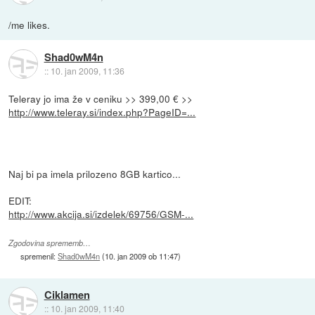
/me likes.
Shad0wM4n
::
10. jan 2009, 11:36
Teleray jo ima že v ceniku >> 399,00 € >>
http://www.teleray.si/index.php?PageID=...
Naj bi pa imela prilozeno 8GB kartico...
EDIT:
http://www.akcija.si/izdelek/69756/GSM-...
Zgodovina sprememb…
spremenil:
Shad0wM4n
(
10. jan 2009 ob 11:47
)
Ciklamen
::
10. jan 2009, 11:40