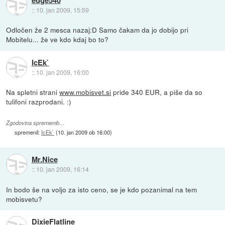
::
10. jan 2009, 15:59
Odločen že 2 mesca nazaj:D Samo čakam da jo dobijo pri
Mobitelu... že ve kdo kdaj bo to?
IcEk`
::
10. jan 2009, 16:00
Na spletni strani
www.mobisvet.si
pride 340 EUR, a piše da so
tulifoni razprodani. :)
Zgodovina sprememb…
spremenil:
IcEk`
(
10. jan 2009 ob 16:00
)
Mr.Nice
::
10. jan 2009, 16:14
In bodo še na voljo za isto ceno, se je kdo pozanimal na tem
mobisvetu?
DixieFlatline