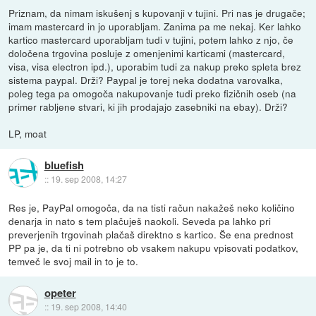
Priznam, da nimam iskušenj s kupovanji v tujini. Pri nas je drugače;
imam mastercard in jo uporabljam. Zanima pa me nekaj. Ker lahko
kartico mastercard uporabljam tudi v tujini, potem lahko z njo, če
določena trgovina posluje z omenjenimi karticami (mastercard,
visa, visa electron ipd.), uporabim tudi za nakup preko spleta brez
sistema paypal. Drži? Paypal je torej neka dodatna varovalka,
poleg tega pa omogoča nakupovanje tudi preko fizičnih oseb (na
primer rabljene stvari, ki jih prodajajo zasebniki na ebay). Drži?
LP, moat
bluefish
::
19. sep 2008, 14:27
Res je, PayPal omogoča, da na tisti račun nakažeš neko količino
denarja in nato s tem plačuješ naokoli. Seveda pa lahko pri
preverjenih trgovinah plačaš direktno s kartico. Še ena prednost
PP pa je, da ti ni potrebno ob vsakem nakupu vpisovati podatkov,
temveč le svoj mail in to je to.
opeter
::
19. sep 2008, 14:40