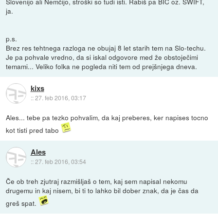
Slovenijo ali Nemčijo, stroški so tudi isti. Rabiš pa BIC oz. SWIFT,
ja.
p.s.
Brez res tehtnega razloga ne obujaj 8 let starih tem na Slo-techu.
Je pa pohvale vredno, da si iskal odgovore med že obstoječimi
temami... Veliko folka ne pogleda niti tem od prejšnjega dneva.
kixs
::
27. feb 2016, 03:17
Ales... tebe pa tezko pohvalim, da kaj preberes, ker napises tocno
kot tisti pred tabo
Ales
::
27. feb 2016, 03:54
Če ob treh zjutraj razmišljaš o tem, kaj sem napisal nekomu
drugemu in kaj nisem, bi ti to lahko bil dober znak, da je čas da
greš spat.