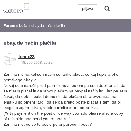
☰
Forum
»
Loža
»
ebay.de način plačila
ebay.de način plačila
tonex23
::
18. sep 2008, 20:32
Zanima me na kakšen način se lahko plača, če kaj kupiš preko
nemškega ebay-a.
Nekaj sem naročil pred parimi dnevi, potem pa sem dobil email, da
še nisem plačal in da lahko plačam na paypal način itd. Jaz pa sem
čakal, da dobim paket domov in da plačam ob prevzemu... na
email-u so omenili tudi, da se da preko pošte plačat s tem, da bi
mogel skopirat stran, vrjetno mislijo stran od artikla.
(With payment on the post office way you add please also a copy
of this side and send you on them...)
Zanima me, če se to pošle po priporočeni pošti?