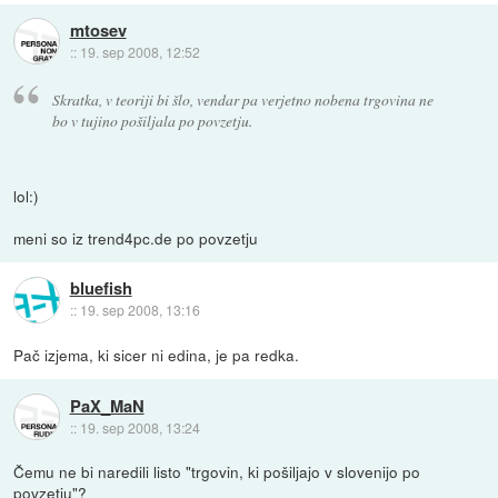
mtosev
::
19. sep 2008, 12:52
Skratka, v teoriji bi šlo, vendar pa verjetno nobena trgovina ne
bo v tujino pošiljala po povzetju.
lol:)
meni so iz trend4pc.de po povzetju
bluefish
::
19. sep 2008, 13:16
Pač izjema, ki sicer ni edina, je pa redka.
PaX_MaN
::
19. sep 2008, 13:24
Čemu ne bi naredili listo "trgovin, ki pošiljajo v slovenijo po
povzetju"?