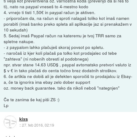
ti velja kot preveritvena oz. varnostna koda (preverijo da si res to
ti), nato na paypal vneseš to 4-mestno kodo
4. vrnejo ti tisti 1,50€ in paypal račun je aktiven.
- priporočam da, na račun si sproti nalagaš toliko kot imaš namen
porabiti (imaš banko preko spleta ali aplikacije jaz si prenakažem v
10 sekudah)
5. Sedaj imaš Paypal račun na kateremu je tvoj TRR samo za
spletne nakupe.
- z paypalom lahko plačuješ skoraj povsot po spletu.
- naročaš iz kjer koli plačaš pa tolko kot prodajalec od tebe
"zahteva" (ni nobenih obresti al podobnega)
npr. stvar stane 14.63 USD$ , paypal avtomatsko pretvori valuto iz
$ v € in tako plačaš do centa točno brez dodatnih stroškov.
6. če artikla ne dobiš ali je defekten sporočiš to prodajalcu iz Ebay-
a, če ta ignorira ima ebay zelo dober support
oz. money back guarantee. tako da nikoli neboš "nategnjen"
Če te zanima še kaj piši ZS :)
Lp
kixs
::
27. feb 2016, 02:19