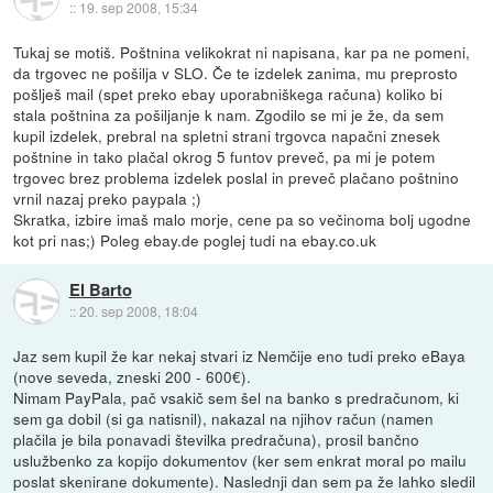
::
19. sep 2008, 15:34
Tukaj se motiš. Poštnina velikokrat ni napisana, kar pa ne pomeni,
da trgovec ne pošilja v SLO. Če te izdelek zanima, mu preprosto
pošlješ mail (spet preko ebay uporabniškega računa) koliko bi
stala poštnina za pošiljanje k nam. Zgodilo se mi je že, da sem
kupil izdelek, prebral na spletni strani trgovca napačni znesek
poštnine in tako plačal okrog 5 funtov preveč, pa mi je potem
trgovec brez problema izdelek poslal in preveč plačano poštnino
vrnil nazaj preko paypala ;)
Skratka, izbire imaš malo morje, cene pa so večinoma bolj ugodne
kot pri nas;) Poleg ebay.de poglej tudi na ebay.co.uk
El Barto
::
20. sep 2008, 18:04
Jaz sem kupil že kar nekaj stvari iz Nemčije eno tudi preko eBaya
(nove seveda, zneski 200 - 600€).
Nimam PayPala, pač vsakič sem šel na banko s predračunom, ki
sem ga dobil (si ga natisnil), nakazal na njihov račun (namen
plačila je bila ponavadi številka predračuna), prosil bančno
uslužbenko za kopijo dokumentov (ker sem enkrat moral po mailu
poslat skenirane dokumente). Naslednji dan sem pa že lahko sledil