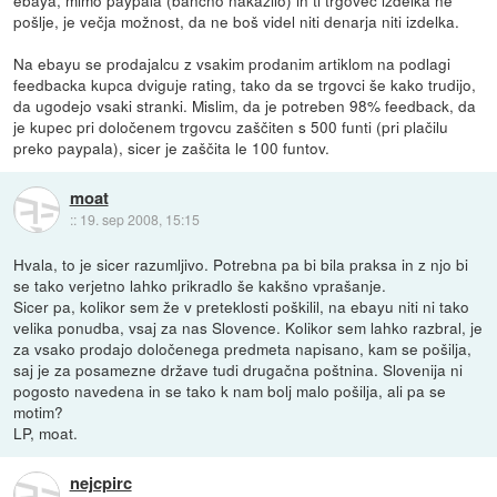
ebaya, mimo paypala (bančno nakazilo) in ti trgovec izdelka ne
pošlje, je večja možnost, da ne boš videl niti denarja niti izdelka.
Na ebayu se prodajalcu z vsakim prodanim artiklom na podlagi
feedbacka kupca dviguje rating, tako da se trgovci še kako trudijo,
da ugodejo vsaki stranki. Mislim, da je potreben 98% feedback, da
je kupec pri določenem trgovcu zaščiten s 500 funti (pri plačilu
preko paypala), sicer je zaščita le 100 funtov.
moat
::
19. sep 2008, 15:15
Hvala, to je sicer razumljivo. Potrebna pa bi bila praksa in z njo bi
se tako verjetno lahko prikradlo še kakšno vprašanje.
Sicer pa, kolikor sem že v preteklosti poškilil, na ebayu niti ni tako
velika ponudba, vsaj za nas Slovence. Kolikor sem lahko razbral, je
za vsako prodajo določenega predmeta napisano, kam se pošilja,
saj je za posamezne države tudi drugačna poštnina. Slovenija ni
pogosto navedena in se tako k nam bolj malo pošilja, ali pa se
motim?
LP, moat.
nejcpirc