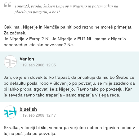
Tonex23, prodaj kakšen LapTop v Nigerijo in potem čakaj na
plačilo po povzetju, a boš?
Čaki mal, Nigerije in Nemčije pa niti pod razno ne moreš primerjat.
Za začetek.
Je Nigerija v Evropi? Ni. Je Nigerija v EU? Ni. Imamo z Nigerijo
neposredno letalsko povezavo? Ne.
Vanich
::
19. sep 2008, 12:35
Jah, če je en človek toliko trapast, da pričakuje da mu bo Švabo že
po defaultu poslal robo v Slovenijo po povzetju, se mi je zazdelo da
bi lahko probal trgovati še z Nigerijo. Ravno tako po povzetju. Kar
je seveda ravno tako traparija - samo traparija višjega reda.
bluefish
::
19. sep 2008, 12:47
Skratka, v teoriji bi šlo, vendar pa verjetno nobena trgovina ne bo v
tujino pošiljala po povzetju.