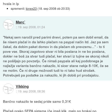
hvala in lp
spremenil:
tonex23
(
18. sep 2008 ob 20:33
)
Marc`
::
19. sep 2008, 01:24
"Nekaj sem naročil pred parimi dnevi, potem pa sem dobil email, da
še nisem plačal in da lahko plačam na paypal način itd. Jaz pa sem
čakal, da dobim paket domov in da plačam ob prevzemu..." - to ti
pove vse. Skoraj zagotovo stvar ni bila poslana in ne bo poslana,
dokler ne boš za stvar tudi plačal, ker stvari iz tujine se skoraj nikoli
ne pošiljajo po povzetju. Če nimaš paypala ali kaj podobnega je
najlažja varianta bančno nakazilo, ki sicer stane nekje 8-10€, če se
ne motim. Če ni druge možnosti tudi to ni tako hud strošek.
Potrebuješ pa podatke za nakazilo, ki jih dobiš pri prodajalcu.
Vikking
::
19. sep 2008, 08:36
Bančno nakazilo te sedaj pride samo 0,31€
Plačaš preko SEPA sistema (če imaš klik, malo po brskaj po