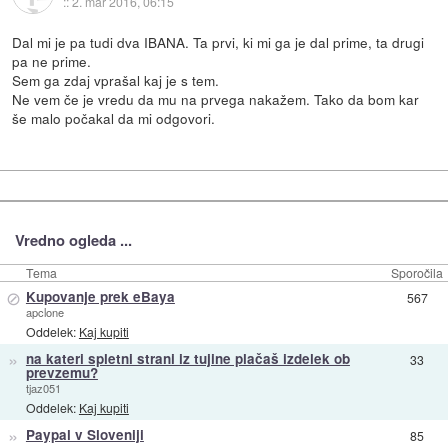
::
2. mar 2016, 06:15
Dal mi je pa tudi dva IBANA. Ta prvi, ki mi ga je dal prime, ta drugi
pa ne prime.
Sem ga zdaj vprašal kaj je s tem.
Ne vem če je vredu da mu na prvega nakažem. Tako da bom kar
še malo počakal da mi odgovori.
Vredno ogleda ...
Tema
Sporočila
⊘
Kupovanje prek eBaya
567
apclone
Oddelek:
Kaj kupiti
»
na kateri spletni strani iz tujine plačaš izdelek ob
33
prevzemu?
tjaz051
Oddelek:
Kaj kupiti
»
Paypal v Sloveniji
85