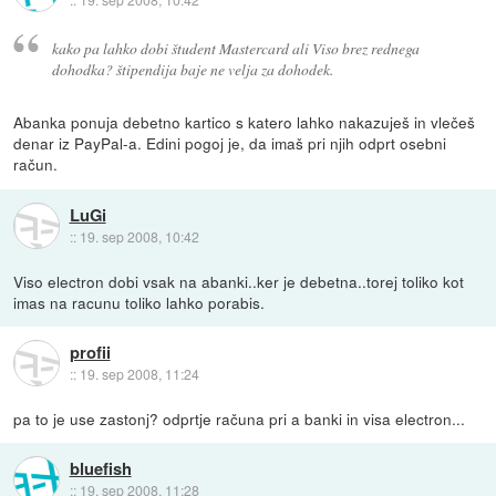
kako pa lahko dobi študent Mastercard ali Viso brez rednega
dohodka? štipendija baje ne velja za dohodek.
Abanka ponuja debetno kartico s katero lahko nakazuješ in vlečeš
denar iz PayPal-a. Edini pogoj je, da imaš pri njih odprt osebni
račun.
LuGi
::
19. sep 2008, 10:42
Viso electron dobi vsak na abanki..ker je debetna..torej toliko kot
imas na racunu toliko lahko porabis.
profii
::
19. sep 2008, 11:24
pa to je use zastonj? odprtje računa pri a banki in visa electron...
bluefish
::
19. sep 2008, 11:28