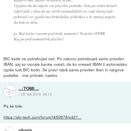
Upajmo da mi odpiše vse pravilne podatke. Sem pa order details
odprl tudi z ebay.de na večih računalnikih (za vsak slučaj tudi
pobrisal vso zgodovino brskalnika, piškotke) a še zmeraj napiše
da link ne dela.
ps. Kaj točno vnesem pod kodo namena? Verjetno OTHR.
Kaj pa pod namen/rok plačila?
BIC kode ne potrebuješ več. Po zakonu potrebuješ samo pravilen
IBAN, saj so morale banke uvesti, da ko vneseš IBAN ti avtomatsko
izpiše tudi BIC kodo. Se pravi rabiš samo pravilen iban in njegove
podatke - ime priimek, naslov.
...:TOMI:...
::
28. feb 2016, 09:12
Pa še tole:
https://slo-tech.com/forum/t450878/p421...
vilonja