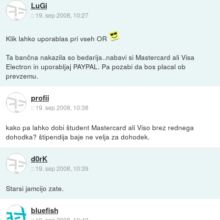
LuGi
::
19. sep 2008, 10:27
Klik lahko uporablas pri vseh OR
Ta bančna nakazila so bedarija..nabavi si Mastercard ali Visa
Electron in uporabljaj PAYPAL. Pa pozabi da bos placal ob
prevzemu.
profii
::
19. sep 2008, 10:38
kako pa lahko dobi študent Mastercard ali Viso brez rednega
dohodka? štipendija baje ne velja za dohodek.
d0rK
::
19. sep 2008, 10:39
Starsi jamcijo zate.
bluefish
::
19. sep 2008, 10:42