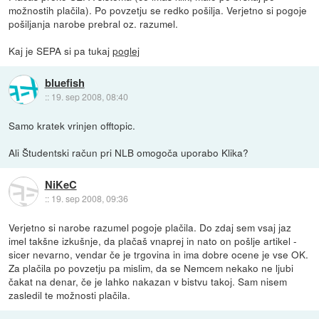
možnostih plačila). Po povzetju se redko pošilja. Verjetno si pogoje
pošiljanja narobe prebral oz. razumel.
Kaj je SEPA si pa tukaj
poglej
bluefish
::
19. sep 2008, 08:40
Samo kratek vrinjen offtopic.
Ali Študentski račun pri NLB omogoča uporabo Klika?
NiKeC
::
19. sep 2008, 09:36
Verjetno si narobe razumel pogoje plačila. Do zdaj sem vsaj jaz
imel takšne izkušnje, da plačaš vnaprej in nato on pošlje artikel -
sicer nevarno, vendar če je trgovina in ima dobre ocene je vse OK.
Za plačila po povzetju pa mislim, da se Nemcem nekako ne ljubi
čakat na denar, če je lahko nakazan v bistvu takoj. Sam nisem
zasledil te možnosti plačila.