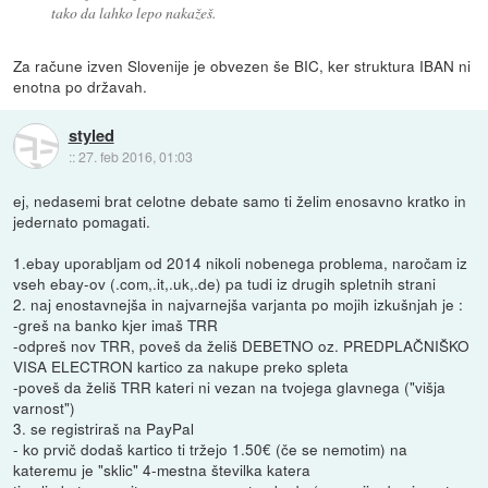
tako da lahko lepo nakažeš.
Za račune izven Slovenije je obvezen še BIC, ker struktura IBAN ni
enotna po državah.
styled
::
27. feb 2016, 01:03
ej, nedasemi brat celotne debate samo ti želim enosavno kratko in
jedernato pomagati.
1.ebay uporabljam od 2014 nikoli nobenega problema, naročam iz
vseh ebay-ov (.com,.it,.uk,.de) pa tudi iz drugih spletnih strani
2. naj enostavnejša in najvarnejša varjanta po mojih izkušnjah je :
-greš na banko kjer imaš TRR
-odpreš nov TRR, poveš da želiš DEBETNO oz. PREDPLAČNIŠKO
VISA ELECTRON kartico za nakupe preko spleta
-poveš da želiš TRR kateri ni vezan na tvojega glavnega ("višja
varnost")
3. se registriraš na PayPal
- ko prvič dodaš kartico ti tržejo 1.50€ (če se nemotim) na
kateremu je "sklic" 4-mestna številka katera