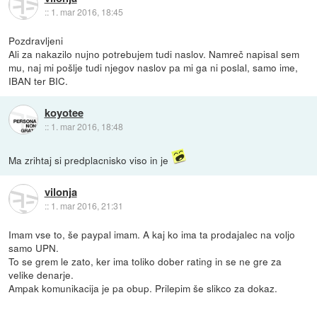
::
1. mar 2016, 18:45
Pozdravljeni
Ali za nakazilo nujno potrebujem tudi naslov. Namreč napisal sem
mu, naj mi pošlje tudi njegov naslov pa mi ga ni poslal, samo ime,
IBAN ter BIC.
koyotee
::
1. mar 2016, 18:48
Ma zrihtaj si predplacnisko viso in je
vilonja
::
1. mar 2016, 21:31
Imam vse to, še paypal imam. A kaj ko ima ta prodajalec na voljo
samo UPN.
To se grem le zato, ker ima toliko dober rating in se ne gre za
velike denarje.
Ampak komunikacija je pa obup. Prilepim še slikco za dokaz.