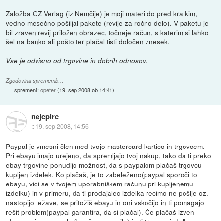
Založba OZ Verlag (iz Nemčije) je moji materi do pred kratkim,
vedno mesečno pošiljal pakete (revije za ročno delo). V paketu je
bil zraven revij priložen obrazec, točneje račun, s katerim si lahko
šel na banko ali pošto ter plačal tisti določen znesek.
Vse je odvisno od trgovine in dobrih odnosov.
Zgodovina sprememb…
spremenil:
opeter
(
19. sep 2008 ob 14:41
)
nejcpirc
::
19. sep 2008, 14:56
Paypal je vmesni člen med tvojo mastercard kartico in trgovcem.
Pri ebayu imajo urejeno, da spremljajo tvoj nakup, tako da ti preko
ebay trgovine ponudijo možnost, da s paypalom plačaš trgovcu
kupljen izdelek. Ko plačaš, je to zabeleženo(paypal sporoči to
ebayu, vidi se v tvojem uporabniškem računu pri kupljenemu
izdelku) in v primeru, da ti prodajalec izdelka recimo ne pošlje oz.
nastopijo težave, se pritožiš ebayu in oni vskočijo in ti pomagajo
rešit problem(paypal garantira, da si plačal). Če plačaš izven