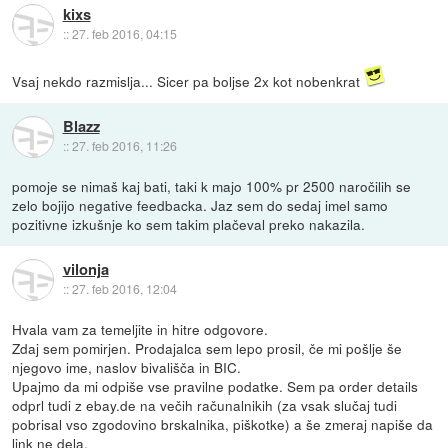
kixs
::
27. feb 2016, 04:15
Vsaj nekdo razmislja... Sicer pa boljse 2x kot nobenkrat
Blazz
::
27. feb 2016, 11:26
pomoje se nimaš kaj bati, taki k majo 100% pr 2500 naročilih se
zelo bojijo negative feedbacka. Jaz sem do sedaj imel samo
pozitivne izkušnje ko sem takim plačeval preko nakazila.
vilonja
::
27. feb 2016, 12:04
Hvala vam za temeljite in hitre odgovore.
Zdaj sem pomirjen. Prodajalca sem lepo prosil, če mi pošlje še
njegovo ime, naslov bivališča in BIC.
Upajmo da mi odpiše vse pravilne podatke. Sem pa order details
odprl tudi z ebay.de na večih računalnikih (za vsak slučaj tudi
pobrisal vso zgodovino brskalnika, piškotke) a še zmeraj napiše da
link ne dela.