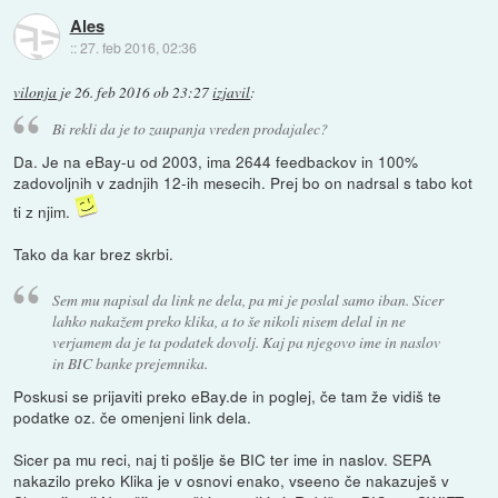
Ales
::
27. feb 2016, 02:36
vilonja
je
26. feb 2016 ob 23:27
izjavil
:
Bi rekli da je to zaupanja vreden prodajalec?
Da. Je na eBay-u od 2003, ima 2644 feedbackov in 100%
zadovoljnih v zadnjih 12-ih mesecih. Prej bo on nadrsal s tabo kot
ti z njim.
Tako da kar brez skrbi.
Sem mu napisal da link ne dela, pa mi je poslal samo iban. Sicer
lahko nakažem preko klika, a to še nikoli nisem delal in ne
verjamem da je ta podatek dovolj. Kaj pa njegovo ime in naslov
in BIC banke prejemnika.
Poskusi se prijaviti preko eBay.de in poglej, če tam že vidiš te
podatke oz. če omenjeni link dela.
Sicer pa mu reci, naj ti pošlje še BIC ter ime in naslov. SEPA
nakazilo preko Klika je v osnovi enako, vseeno če nakazuješ v