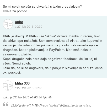
Se mi sploh splača se ukvarjati s takim prodajalcem?
Hvala za pomoč
anko
::
27. feb 2016, 00:30
IBAN je dovolj. V IBAN-u se "skriva" država, banka in račun, tako
da lahko lepo nakažeš. Sam sem dvakrat ali trikrat tako kupoval in
vedno je bila roba v roku pri meni. Je pa občutek seveda malce
drugačen, kot pri plačevanju s PayPalom, kjer imaš nekako
zavarovano plačilo.
Kupci drugače zelo hitro dajo negativen feedback, če jim kaj ni
všeč. Nemci sploh.
Tako da, če si se dogovoril, da ti pošlje v Slovenijo in se ti zdi cena
ok, poskusi.
Miha 333
::
27. feb 2016, 00:33
anko
je
27. feb 2016 ob 00:30
izjavil
:
IBAN je dovolj. V IBAN-u se "skriva" država, banka in račun,