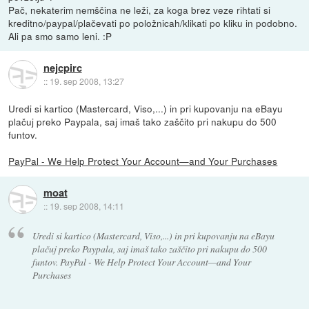
Pač, nekaterim nemščina ne leži, za koga brez veze rihtati si
kreditno/paypal/plačevati po položnicah/klikati po kliku in podobno.
Ali pa smo samo leni. :P
nejcpirc
::
19. sep 2008, 13:27
Uredi si kartico (Mastercard, Viso,...) in pri kupovanju na eBayu
plačuj preko Paypala, saj imaš tako zaščito pri nakupu do 500
funtov.
PayPal - We Help Protect Your Account—and Your Purchases
moat
::
19. sep 2008, 14:11
Uredi si kartico (Mastercard, Viso,...) in pri kupovanju na eBayu
plačuj preko Paypala, saj imaš tako zaščito pri nakupu do 500
funtov. PayPal - We Help Protect Your Account—and Your
Purchases