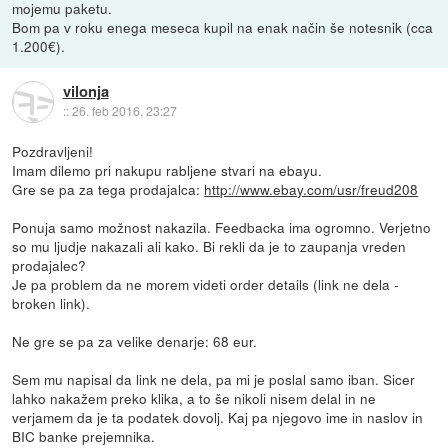
mojemu paketu.
Bom pa v roku enega meseca kupil na enak način še notesnik (cca
1.200€).
vilonja
::
26. feb 2016, 23:27
Pozdravljeni!
Imam dilemo pri nakupu rabljene stvari na ebayu.
Gre se pa za tega prodajalca:
http://www.ebay.com/usr/freud208
Ponuja samo možnost nakazila. Feedbacka ima ogromno. Verjetno
so mu ljudje nakazali ali kako. Bi rekli da je to zaupanja vreden
prodajalec?
Je pa problem da ne morem videti order details (link ne dela -
broken link).
Ne gre se pa za velike denarje: 68 eur.
Sem mu napisal da link ne dela, pa mi je poslal samo iban. Sicer
lahko nakažem preko klika, a to še nikoli nisem delal in ne
verjamem da je ta podatek dovolj. Kaj pa njegovo ime in naslov in
BIC banke prejemnika.