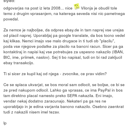
styled:
odgovarjas na post iz leta 2008... nice
Vilonja je obudil tole
temo z drugim vprasanjem, na katerega seveda nisi nic pametnega
povedal.
Za nemce je najboljse, da odpres ebay.de in tam naprej vse urejas
od placil naprej. Uporabljaj pa google translate, da bos tocno vedel
kaj klikas. Nemci imajo vse malo drugace in ti tudi ob "placilu",
poda vse njegove podatke za placilo na bancni racun. Sicer pa ga
kontaktiraj in napisi kaj vse potrebujes za uspesno nakazilo (IBAN,
BIC, ime, priimek, naslov). Sej ti bo napisal, tudi on bi rad zakljucil
ebay transakcijo.
Ti si sicer ze kupil kaj od njega - zvocnike, ce prav vidim?
Ce se splaca ukvarjat, se bos moral sam odlocit, se boljse, ce bi se
ze pred nakupom odlocil. Lahko ga vprasas, ce ima PayPal in bos
tam direktno placal namesto preko SEPA nakazila. Eni imajo,
vendar nekaj dodatno zaracunajo. Nekateri pa ga res ne
uporabljajo in je edina varjanta bancno nakazilo. Osebno zaenkrat
tudi z nakazili nisem imel tezav.
lp