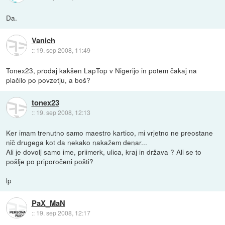
Da.
Vanich
::
19. sep 2008, 11:49
Tonex23, prodaj kakšen LapTop v Nigerijo in potem čakaj na
plačilo po povzetju, a boš?
tonex23
::
19. sep 2008, 12:13
Ker imam trenutno samo maestro kartico, mi vrjetno ne preostane
nič drugega kot da nekako nakažem denar...
Ali je dovolj samo ime, priimerk, ulica, kraj in država ? Ali se to
pošlje po priporočeni pošti?
lp
PaX_MaN
::
19. sep 2008, 12:17