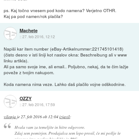
ps. Kaj točno vnesem pod kodo namena? Verjetno OTHR.
Kaj pa pod namen/rok plačila?
Machete
::
27. feb 2016, 12:12
Napiši kar item number (eBay-Artikelnummer:221745101418)
(čisto desno v isti liniji kot naslov okna: Beschreibung ali v www
linku artikla).
Ali pa samo svoje ime, ali email.. Poljubno, nekaj, da te čim lažje
poveže z tvojim nakupom.
Koda namena nima veze. Lahko daš plačilo vojne odškodnine.
OZZY
::
27. feb 2016, 17:59
vilonja
je
27. feb 2016 ob 12:04
izjavil
:
Hvala vam za temeljite in hitre odgovore.
Zdaj sem pomirjen. Prodajalca sem lepo prosil, če mi pošlje še
njegovo ime, naslov bivališča in BIC.