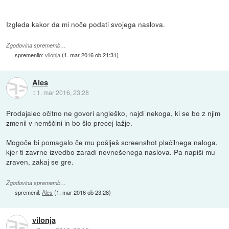
Izgleda kakor da mi noče podati svojega naslova.
Zgodovina sprememb…
spremenilo:
vilonja
(
1. mar 2016 ob 21:31
)
Ales
::
1. mar 2016, 23:28
Prodajalec očitno ne govori angleško, najdi nekoga, ki se bo z njim
zmenil v nemščini in bo šlo precej lažje.
Mogoče bi pomagalo če mu pošlješ screenshot plačilnega naloga,
kjer ti zavrne izvedbo zaradi nevnešenega naslova. Pa napiši mu
zraven, zakaj se gre.
Zgodovina sprememb…
spremenil:
Ales
(
1. mar 2016 ob 23:28
)
vilonja