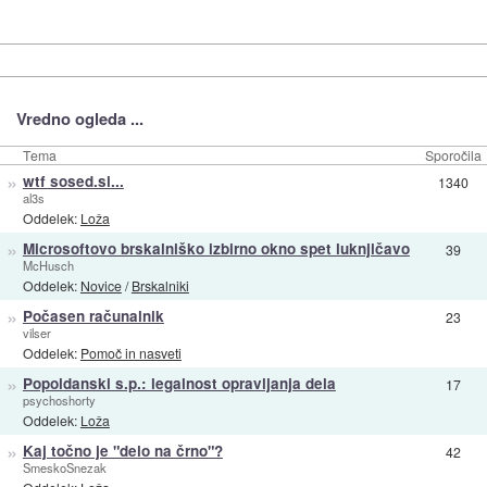
Vredno ogleda ...
Tema
Sporočila
»
wtf sosed.si...
1340
al3s
Oddelek:
Loža
»
Microsoftovo brskalniško izbirno okno spet luknjičavo
39
McHusch
Oddelek:
Novice
/
Brskalniki
»
Počasen računalnik
23
vilser
Oddelek:
Pomoč in nasveti
»
Popoldanski s.p.: legalnost opravljanja dela
17
psychoshorty
Oddelek:
Loža
»
Kaj točno je "delo na črno"?
42
SmeskoSnezak