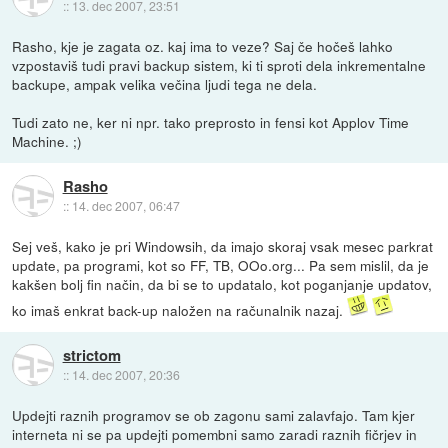
::
13. dec 2007, 23:51
Rasho, kje je zagata oz. kaj ima to veze? Saj če hočeš lahko
vzpostaviš tudi pravi backup sistem, ki ti sproti dela inkrementalne
backupe, ampak velika večina ljudi tega ne dela.
Tudi zato ne, ker ni npr. tako preprosto in fensi kot Applov Time
Machine. ;)
Rasho
::
14. dec 2007, 06:47
Sej veš, kako je pri Windowsih, da imajo skoraj vsak mesec parkrat
update, pa programi, kot so FF, TB, OOo.org... Pa sem mislil, da je
kakšen bolj fin način, da bi se to updatalo, kot poganjanje updatov,
ko imaš enkrat back-up naložen na računalnik nazaj.
strictom
::
14. dec 2007, 20:36
Updejti raznih programov se ob zagonu sami zalavfajo. Tam kjer
interneta ni se pa updejti pomembni samo zaradi raznih fičrjev in