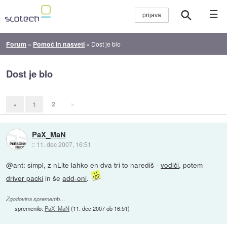
☰
Forum
»
Pomoč in nasveti
»
Dost je blo
Dost je blo
2
»
«
1
PaX_MaN
::
11. dec 2007, 16:51
@ant: simpl, z nLite lahko en dva tri to narediš -
vodiči
, potem
driver packi
in še
add-oni
.
Zgodovina sprememb…
spremenilo:
PaX_MaN
(
11. dec 2007 ob 16:51
)