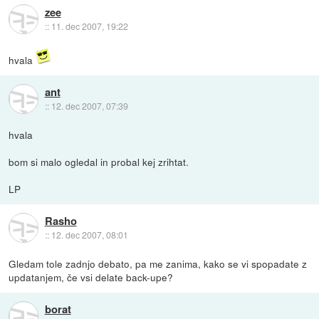
zee
::
11. dec 2007, 19:22
hvala
ant
::
12. dec 2007, 07:39
hvala
bom si malo ogledal in probal kej zrihtat.
LP
Rasho
::
12. dec 2007, 08:01
Gledam tole zadnjo debato, pa me zanima, kako se vi spopadate z
updatanjem, če vsi delate back-upe?
borat