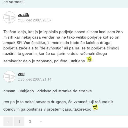
ne varnosti.
zuz3k
::
30. dec 2007, 20:57
Takšno idejo, kot jo je izpolnilo podjetje sosed.si sem imel sam že v
mislih kar nekaj časa vendar na ne tako veliko podjetje kot so oni
ampak SP. Vse čestitke, in menim da bodo še kakšna druga
podjetja začela s to "dejavnostjo" ali pa naj se to podjetje čimbolj
razširi.. to govorim, ker že sanjarim o delu računalniškega
serviserja: delo je zabavno, poučno, umirjeno
zee
::
30. dec 2007, 21:14
hmmm...umirjeno...odvisno od stranke do stranke.
res pa je to nekaj povsem drugega, če vzameš tuji računalnik
domov in ga poštimaš v prostem času..takorekoč
2
»
«
1