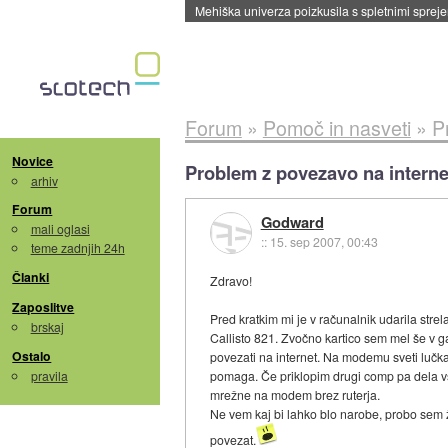
Evropska vesoljska agencija razvija svojo rak
Forum
»
Pomoč in nasveti
»
P
Novice
Problem z povezavo na interne
arhiv
Forum
Godward
mali oglasi
::
15. sep 2007, 00:43
teme zadnjih 24h
Članki
Zdravo!
Zaposlitve
Pred kratkim mi je v računalnik udarila stre
brskaj
Callisto 821. Zvočno kartico sem mel še v 
Ostalo
povezati na internet. Na modemu sveti luč
pravila
pomaga. Če priklopim drugi comp pa dela vs
mrežne na modem brez ruterja.
Ne vem kaj bi lahko blo narobe, probo sem 
povezat.