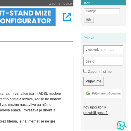
Išči:
Zadnje novice
Prijava
Zapomni si me
egrirana), mrežna kartica in ADSL modem
 vedno obstaja težava, ker se ne morem
l vse možne nastavitve pa nič ne
nov uporabnik
adeva enaka. Povezava je direkt iz
pozabili geslo?
ez blema, le na internet se ne gre