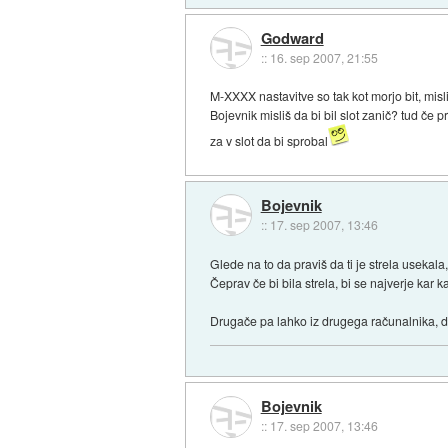
Godward
::
16. sep 2007, 21:55
M-XXXX nastavitve so tak kot morjo bit, misl
Bojevnik misliš da bi bil slot zanič? tud če
za v slot da bi sprobal
Bojevnik
::
17. sep 2007, 13:46
Glede na to da praviš da ti je strela usekala, 
Čeprav če bi bila strela, bi se najverje kar 
Drugače pa lahko iz drugega računalnika, da
Bojevnik
::
17. sep 2007, 13:46