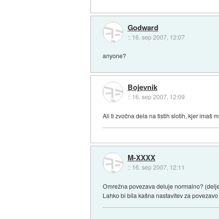
Godward
::
16. sep 2007, 12:07
anyone?
Bojevnik
::
16. sep 2007, 12:09
Ali ti zvočna dela na tistih slotih, kjer imaš
M-XXXX
::
16. sep 2007, 12:11
Omrežna povezava deluje normalno? (delje
Lahko bi bila kašna nastavitev za povezavo 