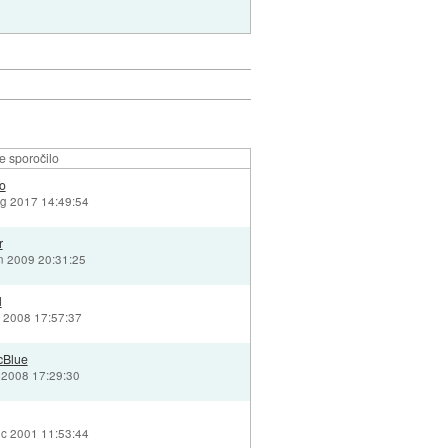
e sporočilo
ko
vg 2017 14:49:54
r
un 2009 20:31:25
l
g 2008 17:57:37
cBlue
r 2008 17:29:30
ec 2001 11:53:44