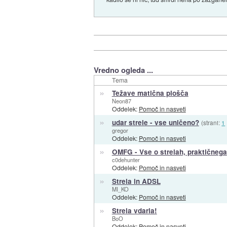
Vredno ogleda ...
Tema
»
Težave matična plošča
Neon87
Oddelek:
Pomoč in nasveti
»
udar strele - vse uničeno?
(strani:
1
gregor
Oddelek:
Pomoč in nasveti
»
OMFG - Vse o strelah, praktičnega
c0dehunter
Oddelek:
Pomoč in nasveti
»
Strela in ADSL
MI_KO
Oddelek:
Pomoč in nasveti
»
Strela vdarla!
BoO
Oddelek:
Pomoč in nasveti