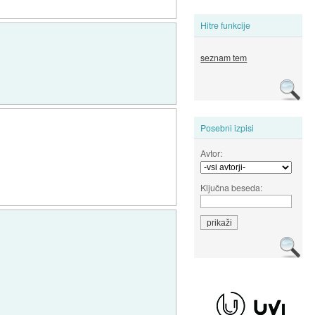
Hitre funkcije
seznam tem
Posebni izpisi
Avtor:
Ključna beseda: