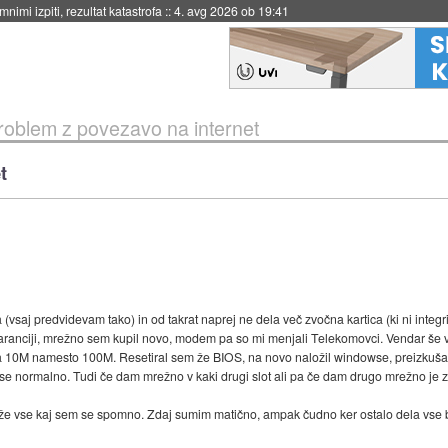
eto za večkratno uporabo
::
4. avg 2026 ob 19:41
roblem z povezavo na internet
t
la (vsaj predvidevam tako) in od takrat naprej ne dela več zvočna kartica (ki ni int
garanciji, mrežno sem kupil novo, modem pa so mi menjali Telekomovci. Vendar še
ka 10M namesto 100M. Resetiral sem že BIOS, na novo naložil windowse, preizkuša
e normalno. Tudi če dam mrežno v kaki drugi slot ali pa če dam drugo mrežno je z
že vse kaj sem se spomno. Zdaj sumim matično, ampak čudno ker ostalo dela vse br