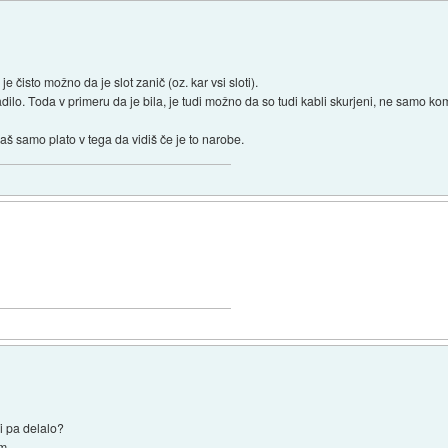
je čisto možno da je slot zanič (oz. kar vsi sloti).
kadilo. Toda v primeru da je bila, je tudi možno da so tudi kabli skurjeni, ne samo k
š samo plato v tega da vidiš če je to narobe.
bi pa delalo?
m.