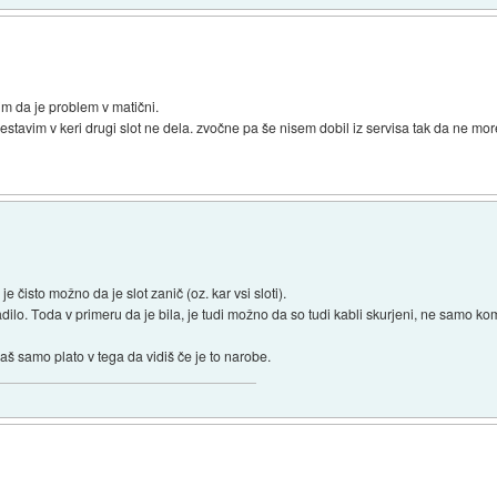
im da je problem v matični.
 prestavim v keri drugi slot ne dela. zvočne pa še nisem dobil iz servisa tak da ne 
je čisto možno da je slot zanič (oz. kar vsi sloti).
kadilo. Toda v primeru da je bila, je tudi možno da so tudi kabli skurjeni, ne samo k
š samo plato v tega da vidiš če je to narobe.