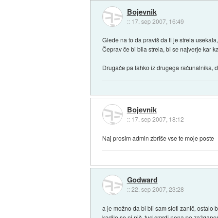
Bojevnik
::
17. sep 2007, 16:49
Glede na to da praviš da ti je strela usekala, 
Čeprav če bi bila strela, bi se najverje kar 
Drugače pa lahko iz drugega računalnika, da
Bojevnik
::
17. sep 2007, 18:12
Naj prosim admin zbriše vse te moje poste
Godward
::
22. sep 2007, 23:28
a je možno da bi bli sam sloti zanič, ostalo 
kadilo se ni nič, tud smrdi nena po zažgane