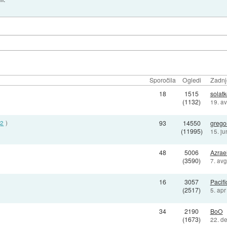
Sporočila
Ogledi
Zadnj
18
1515
solat
(1132)
19. a
2
)
93
14550
grego
(11995)
15. j
48
5006
Azrae
(3590)
7. av
16
3057
Pacifi
(2517)
5. ap
34
2190
BoO
(1673)
22. d