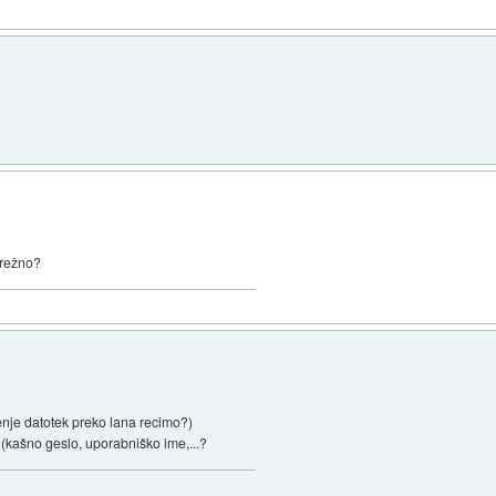
 mrežno?
nje datotek preko lana recimo?)
(kašno geslo, uporabniško ime,...?