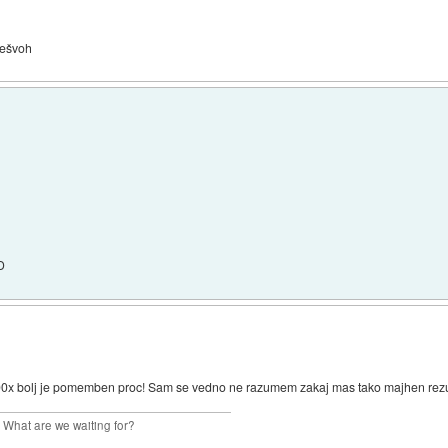
prešvoh
D
 100x bolj je pomemben proc! Sam se vedno ne razumem zakaj mas tako majhen rezu
. What are we waiting for?