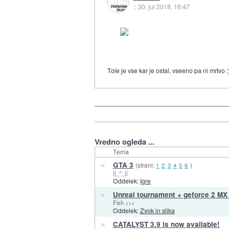
::
30. jul 2018, 18:47
Tole je vse kar je ostal, vseeno pa ni mrtvo :
Vredno ogleda ...
Tema
»
GTA 3
(strani:
1
2
3
4
5
6
)
||_^_||
Oddelek:
Igre
»
Unreal tournament + geforce 2 MX
Fish <><
Oddelek:
Zvok in slika
»
CATALYST 3.9 is now available!