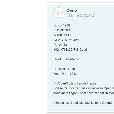
Cveto
::
12. mar 2002, 21:24
Duron 1200
512 MB SDR
WinXP PRO
GF2 GTS Pro 32MB
Det 21.83
1024x768x32 Full Detail
Uvodni Timedemo
Direct 3D: 42 fps
Open GL: 112 fps
Pri OpenGL je slika dosti lepša.
Špil se mi noče zagnati če nastavim OpenG
ponovnem zagonu spet noče zagnati in mor
A imate ostali tudi take razlike med OpenG