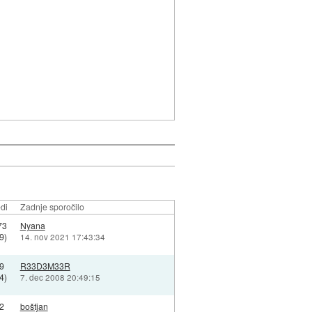
di
Zadnje sporočilo
73
Nyana
9)
14. nov 2021 17:43:34
9
R33D3M33R
4)
7. dec 2008 20:49:15
2
boštjan