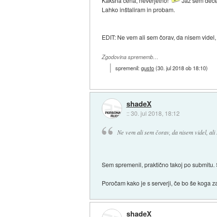
Kakšna cena, neverjetno!
Jaz sem dece
Lahko inštaliram in probam.
EDIT: Ne vem ali sem čorav, da nisem videl, a
Zgodovina sprememb…
spremenil:
gusto
(
30. jul 2018 ob 18:10
)
shadeX
::
30. jul 2018, 18:12
Ne vem ali sem čorav, da nisem videl, ali 
Sem spremenil, praktično takoj po submitu.
Poročam kako je s serverji, če bo še koga z
shadeX