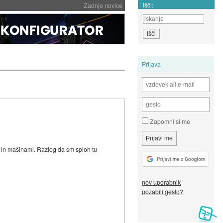
Išči:
Zadnje novice
Prijava
Zapomni si me
mi in mašinami. Razlog da sm sploh tu
nov uporabnik
pozabili geslo?