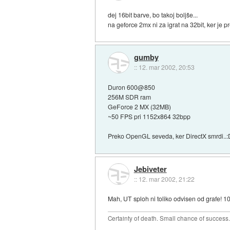
dej 16bit barve, bo takoj boljše...
na geforce 2mx ni za igrat na 32bit, ker je 
gumby
::
12. mar 2002, 20:53
Duron 600@850
256M SDR ram
GeForce 2 MX (32MB)
~50 FPS pri 1152x864 32bpp
Preko OpenGL seveda, ker DirectX smrdi..:
Jebiveter
::
12. mar 2002, 21:22
Mah, UT sploh ni toliko odvisen od grafe!
Certainty of death. Small chance of success