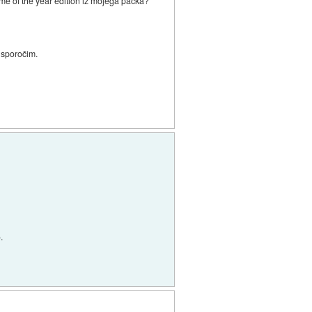
e of the year edition iz mojega packa?
n sporočim.
.