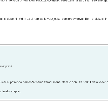
mbra '16 kupil
Unreal Deal Pack
za 4,79EUR. Tebe zanima za UT iz 1999 ane, gam
li si dopolnil, vidim da si napisal to verzijo, kot sem predvideval. Bom preizkusil i
si dopolnil
 Sicer ni potrebno nameščat samo zaradi mene. Sem jo dobil za 3.9€. Hvala vseeno
animalo vnaprej.