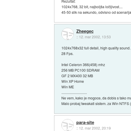
Rezultat:
1024x768, 32 bit, najboljša ločljivost....
45-50 slik na sekundo, odvisno od scenarija.
Zheegec
::
12. mar 2002, 13:53
1024x768x32 full detail, high quality sound.
28 Fps.
Intel Celeron 366(458) mhz
256 MB PC100 SDRAM
GF 2 MX400 32 MB
Win XP Home
Win ME
.............................
Ne vem, kako je mogoce, da dobis s tako ma
Malo probaj tweakati sistem. za Win NTFS (
para-site
::
12. mar 2002, 20:19