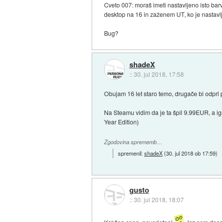
Cveto 007: moraš imeti nastavljeno isto ba
desktop na 16 in zaženem UT, ko je nastavl
Bug?
shadeX
::
30. jul 2018, 17:58
Obujam 16 let staro temo, drugače bi odpr
Na Steamu vidim da je ta špil 9.99EUR, a i
Year Edition)
Zgodovina sprememb…
spremenil:
shadeX
(
30. jul 2018 ob 17:59
)
gusto
::
30. jul 2018, 18:07