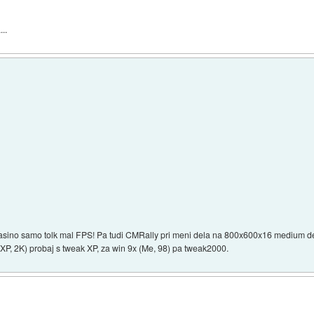
..
sino samo tolk mal FPS! Pa tudi CMRally pri meni dela na 800x600x16 medium detai
XP, 2K) probaj s tweak XP, za win 9x (Me, 98) pa tweak2000.