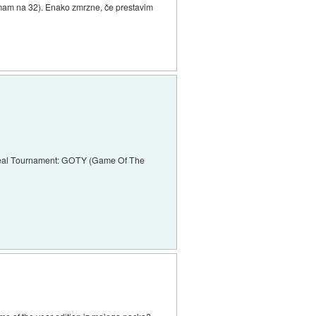
p mam na 32). Enako zmrzne, če prestavim
i Unreal Tournament: GOTY (Game Of The