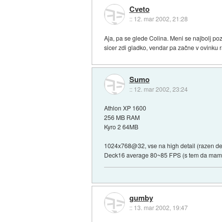
Cveto
::
12. mar 2002, 21:28
Aja, pa se glede Colina. Meni se najbolj p
sicer zdi gladko, vendar pa začne v ovinku ra
Sumo
::
12. mar 2002, 23:24
Athlon XP 1600
256 MB RAM
Kyro 2 64MB
1024x768@32, vse na high detail (razen deta
Deck16 average 80~85 FPS (s tem da mam 
gumby
::
13. mar 2002, 19:47