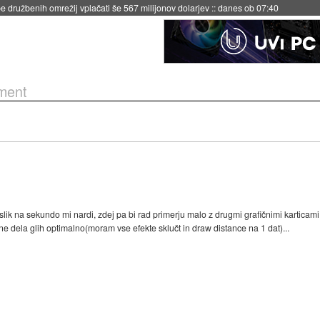
 družbenih omrežij vplačati še 567 milijonov dolarjev
::
danes ob 07:40
ment
 slik na sekundo mi nardi, zdej pa bi rad primerju malo z drugmi grafičnimi kartica
ne dela glih optimalno(moram vse efekte sklučt in draw distance na 1 dat)...