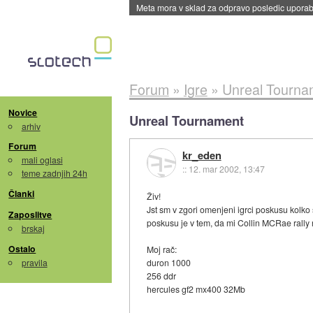
Meta mora v sklad za odpravo posledic uporabe
Forum
»
Igre
»
Unreal Tourna
Novice
Unreal Tournament
arhiv
Forum
kr_eden
mali oglasi
::
12. mar 2002, 13:47
teme zadnjih 24h
Članki
Živ!
Jst sm v zgori omenjeni igrci poskusu kolko
Zaposlitve
poskusu je v tem, da mi Collin MCRae rally 
brskaj
Ostalo
Moj rač:
pravila
duron 1000
256 ddr
hercules gf2 mx400 32Mb