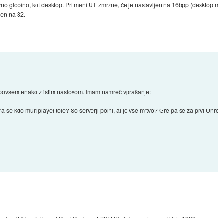
rvno globino, kot desktop. Pri meni UT zmrzne, če je nastavljen na 16bpp (deskto
jen na 32.
l povsem enako z istim naslovom. Imam namreč vprašanje:
gra še kdo multiplayer tole? So serverji polni, al je vse mrtvo? Gre pa se za prv