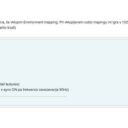
ozna, če vklopim Environment mapping. Pri vklopljenem cubic mapingu mi igra v 1
hlo trzati)
il textures):
v-sync ON pa frekvenco osvezevanja 90Hz)