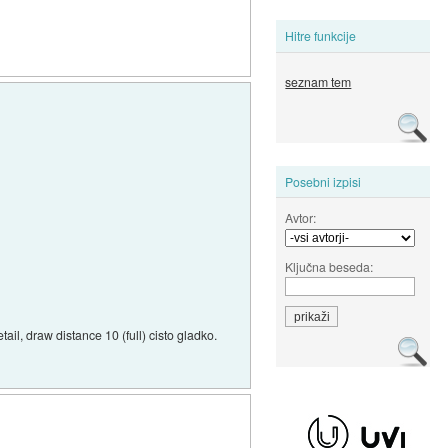
Hitre funkcije
seznam tem
Posebni izpisi
Avtor:
Ključna beseda:
l, draw distance 10 (full) cisto gladko.