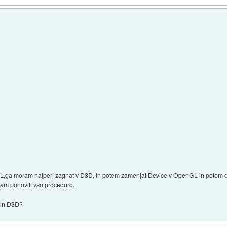
L,ga moram najperj zagnat v D3D, in potem zamenjat Device v OpenGL in potem de
am ponoviti vso proceduro.
l in D3D?