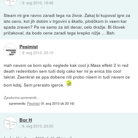
::
9. avg 2010, 19:46
Steam mi gre ravno zaradi tega na živce. Zakaj bi kupoval igre za
isto ceno, kot jih dobim v trgovini s škatlo, ploščkom in vsem kar
spada zraven? Pa ne samo za isti denar, celo dražje. Bi človek
pričakoval, da bodo cene zaradi tega krepko nižje ... Bah.
Pesimist
::
9. avg 2010, 20:15
mah nevem ce bom spilo neglede kak cool jr.Mass effekt 2 in red
death redemtiobn sem tudi dolg cako ker mi je enica bla cool
takrat. Zaenkrat se ppa dobene niti probo nisem in tudi nevem ce
bom kdaj. Sem prerasto igerce.
Zgodovina sprememb…
spremenilo:
Pesimist
(
9. avg 2010 ob 20:16
)
Bor H
::
9. avg 2010, 20:30