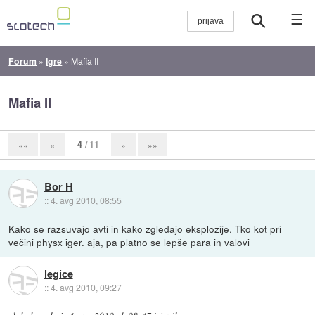
☰
Forum
»
Igre
»
Mafia II
Mafia II
4
/ 11
««
«
»
»»
Bor H
::
4. avg 2010, 08:55
Kako se razsuvajo avti in kako zgledajo eksplozije. Tko kot pri
večini physx iger. aja, pa platno se lepše para in valovi
legice
::
4. avg 2010, 09:27