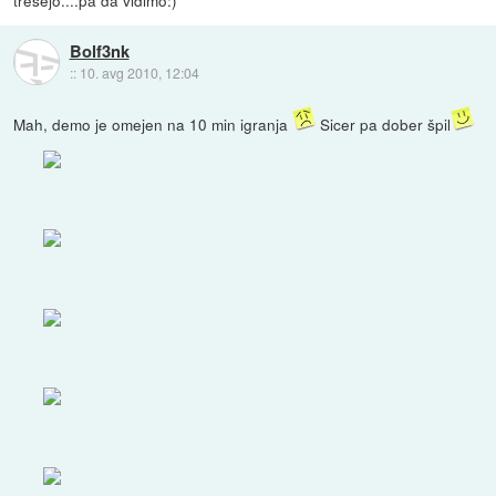
tresejo....pa da vidimo:)
Bolf3nk
::
10. avg 2010, 12:04
Mah, demo je omejen na 10 min igranja
Sicer pa dober špil