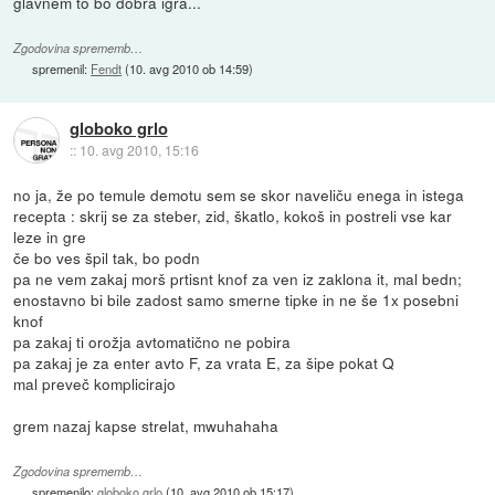
glavnem to bo dobra igra...
Zgodovina sprememb…
spremenil:
Fendt
(
10. avg 2010 ob 14:59
)
globoko grlo
::
10. avg 2010, 15:16
no ja, že po temule demotu sem se skor naveliču enega in istega
recepta : skrij se za steber, zid, škatlo, kokoš in postreli vse kar
leze in gre
če bo ves špil tak, bo podn
pa ne vem zakaj morš prtisnt knof za ven iz zaklona it, mal bedn;
enostavno bi bile zadost samo smerne tipke in ne še 1x posebni
knof
pa zakaj ti orožja avtomatično ne pobira
pa zakaj je za enter avto F, za vrata E, za šipe pokat Q
mal preveč komplicirajo
grem nazaj kapse strelat, mwuhahaha
Zgodovina sprememb…
spremenilo:
globoko grlo
(
10. avg 2010 ob 15:17
)