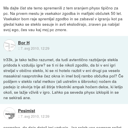
Ma dajte čist ste temo spremenili z tem sranjem physx tipično za
pc. Na prvem mestu je vsekakor zgodba in mafijski občutek 50 let.
Vsekakor bom raje spremljal zgodbo in se zabaval v igranju kot pa
gledal kako se steklo sesuje in avti ekslodirajo, zraven pa nabijal
svoj ego, čes vau kaj moj pc zmore.
Bor H
::
7. avg 2010, 12:29
tr33k, je tako težko razumet, da tudi avtentično razbijanje stekla
pridoda k vzdušju igre? se ti ni še nikoli zgodilo, da bi v eni igri
streljal v obično steklo, ki se ni hotelo razbit v eni drugi pa veselo
masakiral nasprotnike čez okna in imel bolj rambo občutka pol? Če
pošljem v steklo rafal metkov (ali ustrelim s šibrovko) nočem da
padejo iz okvirja trije ali štirje trikotniki ampak hočem delce, ki letijo
okoli, se lažje vživiš v igro. Lahko pa seveda physx izklopiš in se
ne sekiraš ane.
Pesimist
::
7. avg 2010, 12:39
normalno, da daje detail igri vzdusje. Jaz sploh vec nemrem spilat