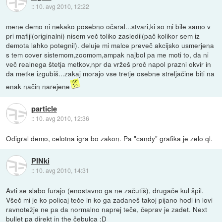
::
10. avg 2010, 12:22
mene demo ni nekako posebno očaral...stvari,ki so mi bile samo v
pri mafiji(originalni) nisem več toliko zasledil(pač kolikor sem iz
demota lahko potegnil). deluje mi malce preveč akcijsko usmerjena
s tem cover sistemom,zoomom,ampak najbol pa me moti to, da ni
več realnega štetja metkov,npr da vržeš proč napol prazni okvir in
da metke izgubiš...zakaj morajo vse tretje osebne streljačine biti na
enak način narejene
particle
::
10. avg 2010, 12:36
Odigral demo, celotna igra bo zakon. Pa "candy" grafika je zelo ql.
PINki
::
10. avg 2010, 14:31
Avti se slabo furajo (enostavno ga ne začutiš), drugače kul špil.
Všeč mi je ko policaj teče in ko ga zadaneš takoj pijano hodi in lovi
ravnotežje ne pa da normalno naprej teče, čeprav je zadet. Next
bullet pa direkt in the čebulca :D