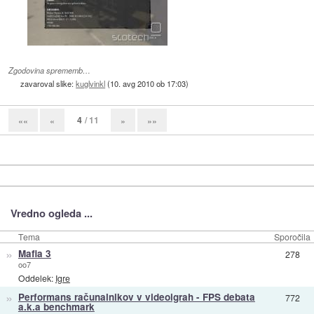
Zgodovina sprememb…
zavaroval slike:
kuglvinkl
(
10. avg 2010 ob 17:03
)
4
/ 11
««
«
»
»»
Vredno ogleda ...
Tema
Sporočila
»
Mafia 3
278
oo7
Oddelek:
Igre
»
Performans računalnikov v videoigrah - FPS debata
772
a.k.a benchmark