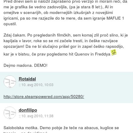
Pred dnevi sem si naložil zaprašeno prvo verzijo in moram reči, da
me je grafika še vedno zadovoljila, (pa je stara 8 let:), AI in
omejitve v scenarijih, ob modernejših izkušnjah z novejšimi
igricami, pa so me razjezile do te mere, da sem igranje MAFIJE 1
opustil.
Zdaj čakam. Po pregledanih filmčkih, sem komaj zlil proč slino, ki je
kapljala v lavor, roke so se mi začele tresti, in češke razvijace
opozarjam! Da ne bi slučajno prišel gor in zapel češko rapsodijo,
kar je v bistvu, če prav pogledamo hit Quenov in Freddya
Dejmo madona. DEMO!
Rotaidal
::
10. avg 2010, 10:03
http://store.steampowered.com/app/50280/
donfilipo
::
10. avg 2010, 11:38
Salobolska motika. Demo pobje že teče na abacus, kuglice se