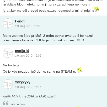
izrabljale bloom efekt npr in jih prav zaradi tega ne morem
igrati,ker me oči preveč bodejo....condemned:criminal origins
Fendt
::
9. avg 2010, 15:00
Mene zanima č bo pr Mafii 2 treba tankat avto pa č bo kazal
prevožene kilometre...? K to je prou zakon men...!!! :D
matija14
::
9. avg 2010, 15:02
Ne bo tega.
Če je kdo pozabu, ju3 demo, samo na STEAM-u.
xyxyxyxy
::
9. avg 2010, 16:15
matija14
je
9. avg 2010 ob 15:02
izjavil
:
Ne bo tega.