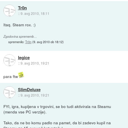
Tr0n
::
9. avg 2010, 18:11
Itaq. Steam rox. :)
Zgodovina sprememb…
spremenilo:
Tr0n
(
9. avg 2010 ob 18:12
)
legice
::
9. avg 2010, 19:21
para ftw
SlimDeluxe
::
9. avg 2010, 19:21
FYI, igra, kupljena v trgovini, se bo tudi aktivirala na Steamu
(menda vse PC verzije).
Tako, da ne bo komu padlo na pamet, da bi zadevo kupil na