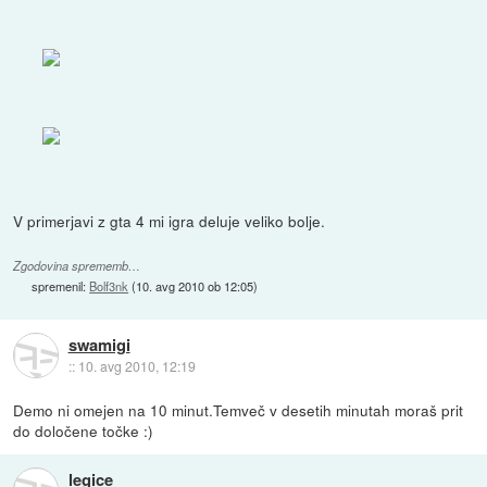
V primerjavi z gta 4 mi igra deluje veliko bolje.
Zgodovina sprememb…
spremenil:
Bolf3nk
(
10. avg 2010 ob 12:05
)
swamigi
::
10. avg 2010, 12:19
Demo ni omejen na 10 minut.Temveč v desetih minutah moraš prit
do določene točke :)
legice