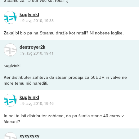
Steamu za 15 eur več kot retail :)
kuglvinkl
::
9. avg 2010, 19:38
Zakaj bi blo pa na Steamu dražje kot retail? Ni nobene logike.
destroyer2k
::
9. avg 2010, 19:41
kuglvinkl
Ker distributer zahteva da steam prodaja za 50EUR in valve ne
more temu nič narediti.
kuglvinkl
::
9. avg 2010, 19:46
In pol ta isti distributer zahteva, da pa škatla stane 40 evrov v
štacuni?
xyxyxyxy