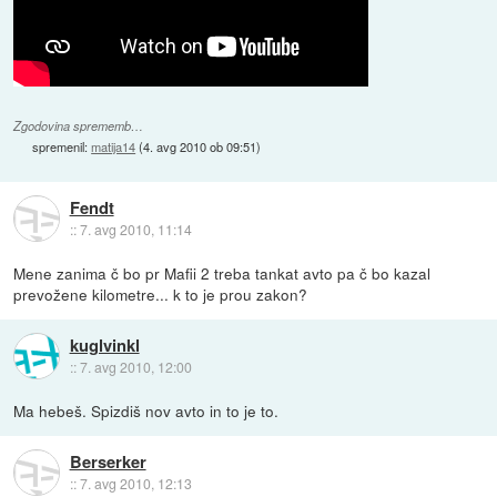
Zgodovina sprememb…
spremenil:
matija14
(
4. avg 2010 ob 09:51
)
Fendt
::
7. avg 2010, 11:14
Mene zanima č bo pr Mafii 2 treba tankat avto pa č bo kazal
prevožene kilometre... k to je prou zakon?
kuglvinkl
::
7. avg 2010, 12:00
Ma hebeš. Spizdiš nov avto in to je to.
Berserker
::
7. avg 2010, 12:13