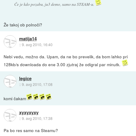
Če je kdo pozabu, ju3 demo, samo na STEAM-u.
Že takoj ob polnoči?
matija14
::
9. avg 2010, 16:40
Nebi vedu, možno da. Upam, da ne bo prevelik, da bom lahko pri
128kb/s downloada do ene 3.00 zjutraj že odigral par minutk.
legice
::
9. avg 2010, 17:08
komi čakam
xyxyxyxy
::
9. avg 2010, 17:38
Pa bo res samo na Steamu?