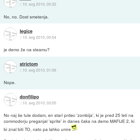
::
10. avg 2010, 00:32
No, no. Dost smetenja.
legice
::
10. avg 2010, 00:54
je demo že na steamu?
strictom
::
10. avg 2010, 01:06
Nope.
donfilipo
::
10. avg 2010, 03:05
No naj še tule dodam, en stari prdec 'zombija', ki je pred 25 leti na
commodorju preganjal 'sprite' in danes čaka na demo MAFIJE 2, ki
bi znal biti TO, nato pa lahko umre