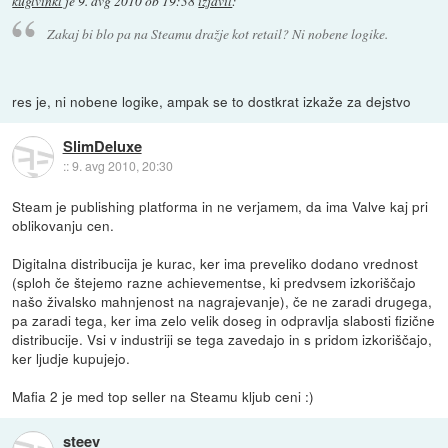
kuglvinkl
je
9. avg 2010 ob 19:38
izjavil
:
Zakaj bi blo pa na Steamu dražje kot retail? Ni nobene logike.
res je, ni nobene logike, ampak se to dostkrat izkaže za dejstvo
SlimDeluxe
::
9. avg 2010, 20:30
Steam je publishing platforma in ne verjamem, da ima Valve kaj pri
oblikovanju cen.
Digitalna distribucija je kurac, ker ima preveliko dodano vrednost
(sploh če štejemo razne achievementse, ki predvsem izkoriščajo
našo živalsko mahnjenost na nagrajevanje), če ne zaradi drugega,
pa zaradi tega, ker ima zelo velik doseg in odpravlja slabosti fizične
distribucije. Vsi v industriji se tega zavedajo in s pridom izkoriščajo,
ker ljudje kupujejo.
Mafia 2 je med top seller na Steamu kljub ceni :)
steev