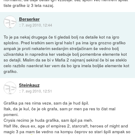
tiste grafike iz 3 leta nazaj.
Berserker
::
7. avg 2010, 12:44
To je pa nekaj drugega če ti gledaš bolj na detaile kot na igro
splošno. Pred kratkim sem igral halo1 pa ima igra grozno grafiko
ampak je proti nekaterim sedanjim streljačinam še vedno bolj
uživantska in napredna ker vsebuje bolj pomembne elemente kot
so detajli. Mislim da se bi v Mafia 2 najmanj sekiral če bi se steklo
celo razbilo naenkrat ker vem da bo igra imela boljše elemente kot
grafiko.
Steinkauz
::
7. avg 2010, 12:51
Grafika pa res nima veze, sam da je hud špil.
Itak, da je kul, če je ok grafa, sam pr men pa res to čist mal
pomeni.
Crysis recimo je huda grafika, sam špil pa meh.
Half life, deus ex, age of empires 2, starcraft, heroes of might and
magic 3 pa mam še vedno na kompu čeprov so stari špili ampak so