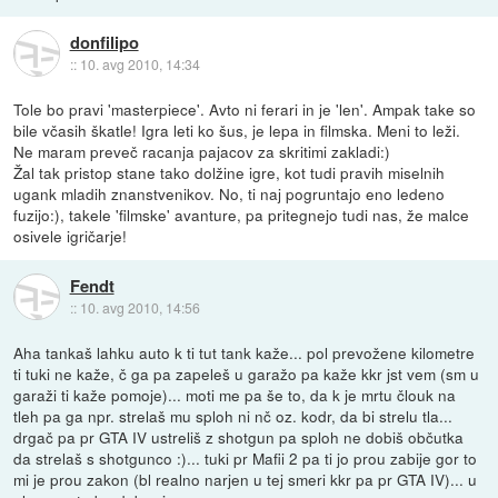
donfilipo
::
10. avg 2010, 14:34
Tole bo pravi 'masterpiece'. Avto ni ferari in je 'len'. Ampak take so
bile včasih škatle! Igra leti ko šus, je lepa in filmska. Meni to leži.
Ne maram preveč racanja pajacov za skritimi zakladi:)
Žal tak pristop stane tako dolžine igre, kot tudi pravih miselnih
ugank mladih znanstvenikov. No, ti naj pogruntajo eno ledeno
fuzijo:), takele 'filmske' avanture, pa pritegnejo tudi nas, že malce
osivele igričarje!
Fendt
::
10. avg 2010, 14:56
Aha tankaš lahku auto k ti tut tank kaže... pol prevožene kilometre
ti tuki ne kaže, č ga pa zapeleš u garažo pa kaže kkr jst vem (sm u
garaži ti kaže pomoje)... moti me pa še to, da k je mrtu člouk na
tleh pa ga npr. strelaš mu sploh ni nč oz. kodr, da bi strelu tla...
drgač pa pr GTA IV ustreliš z shotgun pa sploh ne dobiš občutka
da strelaš s shotgunco :)... tuki pr Mafii 2 pa ti jo prou zabije gor to
mi je prou zakon (bl realno narjen u tej smeri kkr pa pr GTA IV)... u