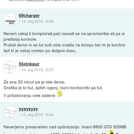
69charger
::
10. avg 2010, 15:36
Nevem zakaj ti kompiciraš,pač navadi se na spremembe ali pa si
preštelaj kontrole.
Probal demo in se bo tudi cela znašla na kompu ker to je končno
špil ki je nekaj vreden po dolgem času.
Steinkauz
::
10. avg 2010, 15:37
Za ene 20 minut pa je tale demo.
Grafika je kr kul, sploh ogenj, razni bonbončki pa tut.
V pričakovanju cele zadeve
xyxyxyxy
::
10. avg 2010, 15:44
Neverjetno presenečen nad optimizacijo. Imam 8800 GTS 320MB