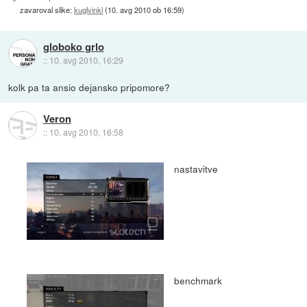
zavaroval slike:
kuglvinkl
(
10. avg 2010 ob 16:59
)
globoko grlo
::
10. avg 2010, 16:29
kolk pa ta ansio dejansko pripomore?
Veron
::
10. avg 2010, 16:58
nastavitve
benchmark