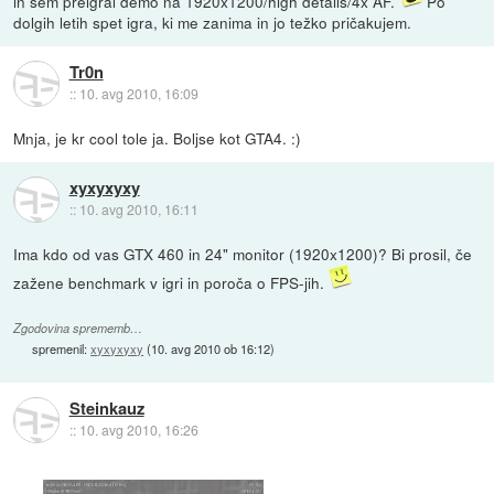
in sem preigral demo na 1920x1200/high details/4x AF.
Po
dolgih letih spet igra, ki me zanima in jo težko pričakujem.
Tr0n
::
10. avg 2010, 16:09
Mnja, je kr cool tole ja. Boljse kot GTA4. :)
xyxyxyxy
::
10. avg 2010, 16:11
Ima kdo od vas GTX 460 in 24" monitor (1920x1200)? Bi prosil, če
zažene benchmark v igri in poroča o FPS-jih.
Zgodovina sprememb…
spremenil:
xyxyxyxy
(
10. avg 2010 ob 16:12
)
Steinkauz
::
10. avg 2010, 16:26