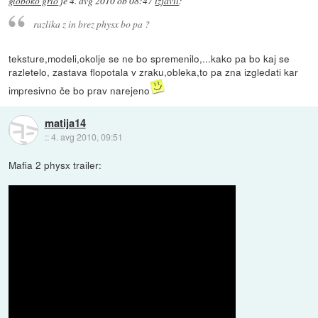
globoko grlo
je
4. avg 2010 ob 08:47
izjavil
:
razlika z in brez physx bo pa ?
teksture,modeli,okolje se ne bo spremenilo,...kako pa bo kaj se
razletelo, zastava flopotala v zraku,obleka,to pa zna izgledati kar
impresivno če bo prav narejeno
matija14
::
4. avg 2010, 09:51
Mafia 2 physx trailer: