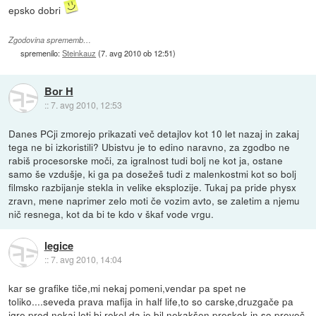
epsko dobri
Zgodovina sprememb…
spremenilo:
Steinkauz
(
7. avg 2010 ob 12:51
)
Bor H
::
7. avg 2010, 12:53
Danes PCji zmorejo prikazati več detajlov kot 10 let nazaj in zakaj
tega ne bi izkoristili? Ubistvu je to edino naravno, za zgodbo ne
rabiš procesorske moči, za igralnost tudi bolj ne kot ja, ostane
samo še vzdušje, ki ga pa dosežeš tudi z malenkostmi kot so bolj
filmsko razbijanje stekla in velike eksplozije. Tukaj pa pride physx
zravn, mene naprimer zelo moti če vozim avto, se zaletim a njemu
nič resnega, kot da bi te kdo v škaf vode vrgu.
legice
::
7. avg 2010, 14:04
kar se grafike tiče,mi nekaj pomeni,vendar pa spet ne
toliko....seveda prava mafija in half life,to so carske,druzgače pa
igre pred nekaj leti,bi rekel da je bil nekakšen preskok in so preveč