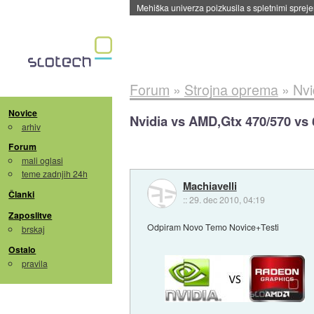
Mehiška univerza poizkusila s spletnimi sprejem
Forum
»
Strojna oprema
»
Nvi
Novice
Nvidia vs AMD,Gtx 470/570 vs
arhiv
Forum
mali oglasi
teme zadnjih 24h
Machiavelli
Članki
::
29. dec 2010, 04:19
Zaposlitve
Odpiram Novo Temo Novice+Testi
brskaj
Ostalo
pravila