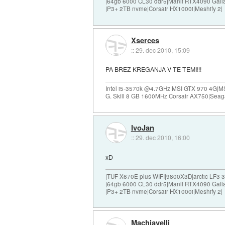
|64gb 6000 CL30 ddr5|Manli RTX4090 Gall
|P3+ 2TB nvme|Corsair HX1000i|Meshify 2|
Xserces
::
29. dec 2010, 15:09
PA BREZ KREGANJA V TE TEMI!!!
Intel i5-3570k @4.7GHz|MSI GTX 970 4G|M
G. Skill 8 GB 1600MHz|Corsair AX750|Se
IvoJan
::
29. dec 2010, 16:00
xD
|TUF X670E plus WIFI|9800X3D|arctic LF3
|64gb 6000 CL30 ddr5|Manli RTX4090 Gall
|P3+ 2TB nvme|Corsair HX1000i|Meshify 2|
Machiavelli