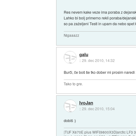
Res nevem kake veze ima poraba z dejansko z
Lahko bi bolj primerno rekli poraba/dejanski 
so pa zaželjeni Testi in upam da nebo spet k
Nigaaazz
galu
::
29. dec 2010, 14:32
Burči, če boš še tko dober mi prosim naredi 
Tako to gre.
IvoJan
::
29. dec 2010, 15:04
dobiš :)
|TUF X670E plus WIFI|9800X3D|arctic LF3