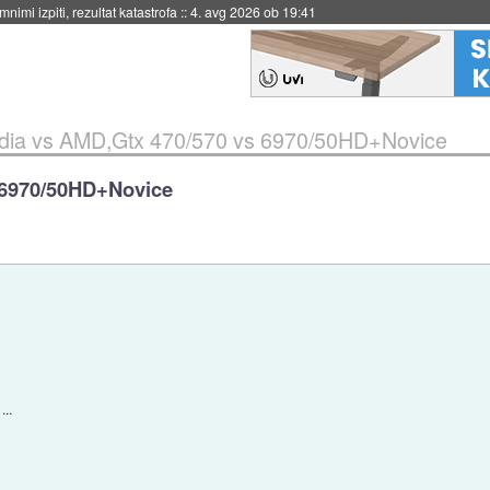
nimi izpiti, rezultat katastrofa
::
4. avg 2026 ob 19:41
dia vs AMD,Gtx 470/570 vs 6970/50HD+Novice
 6970/50HD+Novice
...