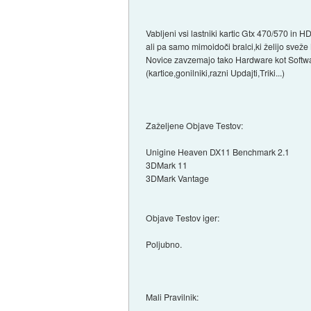
Vabljeni vsi lastniki kartic Gtx 470/570 in 
ali pa samo mimoidoči bralci,ki želijo svež
Novice zavzemajo tako Hardware kot Softwa
(kartice,gonilniki,razni Updajti,Triki...)
Zaželjene Objave Testov:
Unigine Heaven DX11 Benchmark 2.1
3DMark 11
3DMark Vantage
Objave Testov iger:
Poljubno.
Mali Pravilnik: