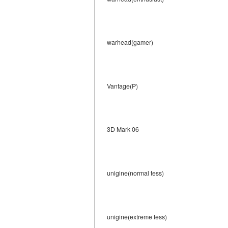
warhead(gamer)
Vantage(P)
3D Mark 06
unigine(normal tess)
unigine(extreme tess)