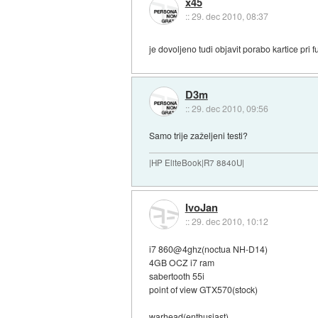
x45
::
29. dec 2010, 08:37
je dovoljeno tudi objavit porabo kartice pri f
D3m
::
29. dec 2010, 09:56
Samo trije zaželjeni testi?
|HP EliteBook|R7 8840U|
IvoJan
::
29. dec 2010, 10:12
i7 860@4ghz(noctua NH-D14)
4GB OCZ i7 ram
sabertooth 55i
point of view GTX570(stock)
warhead(enthusiast)