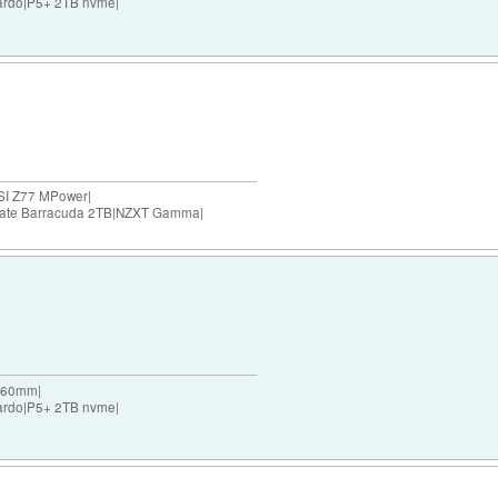
ardo|P5+ 2TB nvme|
SI Z77 MPower|
agate Barracuda 2TB|NZXT Gamma|
 360mm|
ardo|P5+ 2TB nvme|