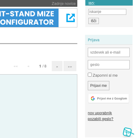
Išči:
Zadnje novice
Prijava
««
«
1
/ 8
»
»»
Zapomni si me
nov uporabnik
pozabili geslo?