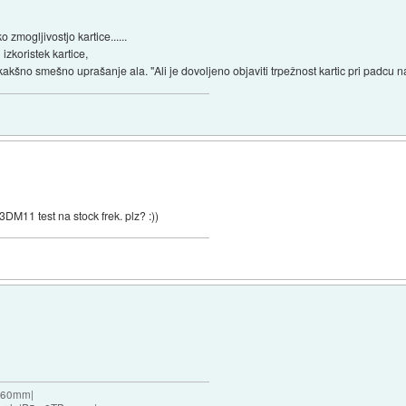
mogljivostjo kartice......
izkoristek kartice,
akšno smešno uprašanje ala. "Ali je dovoljeno objaviti trpežnost kartic pri padcu n
3DM11 test na stock frek. plz? :))
 360mm|