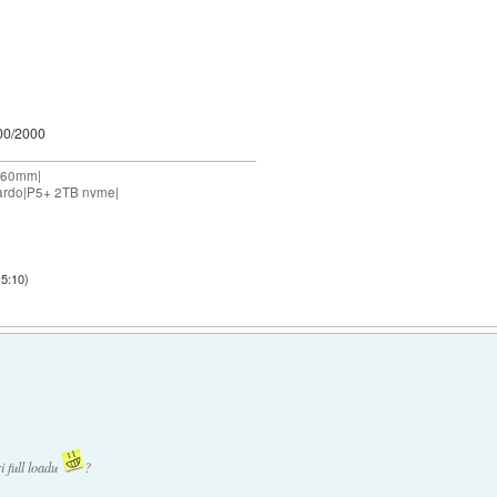
600/2000
 360mm|
ardo|P5+ 2TB nvme|
15:10
)
i full loadu
?