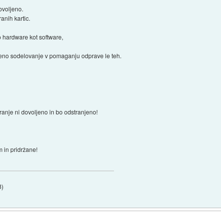
ovoljeno.
anih kartic.
ko hardware kot software,
ljeno sodelovanje v pomaganju odprave le teh.
ranje ni dovoljeno in bo odstranjeno!
 in pridržane!
8
)