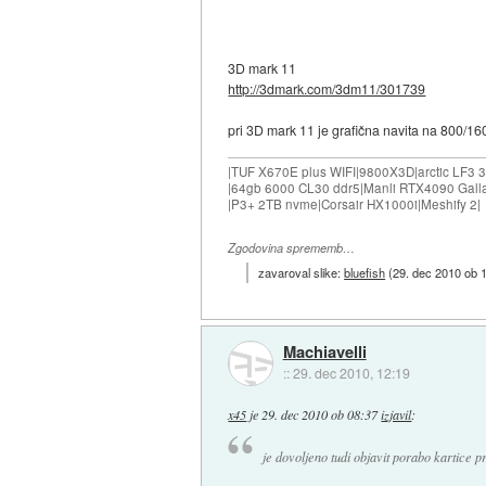
3D mark 11
http://3dmark.com/3dm11/301739
pri 3D mark 11 je grafična navita na 800/1
|TUF X670E plus WIFI|9800X3D|arctic LF3
|64gb 6000 CL30 ddr5|Manli RTX4090 Gall
|P3+ 2TB nvme|Corsair HX1000i|Meshify 2|
Zgodovina sprememb…
zavaroval slike:
bluefish
(
29. dec 2010 ob 
Machiavelli
::
29. dec 2010, 12:19
x45
je
29. dec 2010 ob 08:37
izjavil
:
je dovoljeno tudi objavit porabo kartice pr