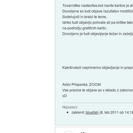
Tovarniške nastavitve,kot navite kartice je d
Dovoljene so tudi objave razultatov modificir
Sodelujoči in bralci te teme,
lahko tudi objavijo pohvale ali pa kritike ta
na področju grafičnih kartic.
Dovoljeno je tudi objavljanje težav in zaže
Kakršnokoli neprimerno objavljanje in prepi
Avtor Prispevka :ZOOM
Vse pravice te objave so v skladu z zakonom
xD
Nigaaazz
zaklenil:
bluefish
(
8. feb 2011 ob 14:1