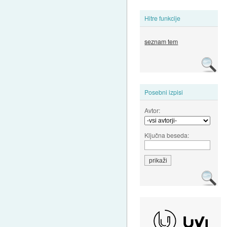
Hitre funkcije
seznam tem
Posebni izpisi
Avtor:
Ključna beseda: