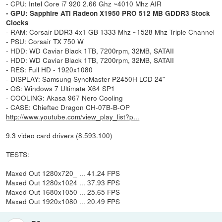
- CPU: Intel Core i7 920 2.66 Ghz ~4010 Mhz AIR
- GPU: Sapphire ATI Radeon X1950 PRO 512 MB GDDR3 Stock
Clocks
- RAM: Corsair DDR3 4x1 GB 1333 Mhz ~1528 Mhz Triple Channel
- PSU: Corsair TX 750 W
- HDD: WD Caviar Black 1TB, 7200rpm, 32MB, SATAII
- HDD: WD Caviar Black 1TB, 7200rpm, 32MB, SATAII
- RES: Full HD - 1920x1080
- DISPLAY: Samsung SyncMaster P2450H LCD 24''
- OS: Windows 7 Ultimate X64 SP1
- COOLING: Akasa 967 Nero Cooling
- CASE: Chieftec Dragon CH-07B-B-OP
http://www.youtube.com/view_play_list?p...
9.3 video card drivers (8.593.100)
TESTS:
Maxed Out 1280x720_ ... 41.24 FPS
Maxed Out 1280x1024 ... 37.93 FPS
Maxed Out 1680x1050 ... 25.65 FPS
Maxed Out 1920x1080 ... 20.49 FPS