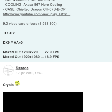
- COOLING: Akasa 967 Nero Cooling
- CASE: Chieftec Dragon CH-07B-B-OP
http://www.youtube.com/view_play_list?p...
9.3 video card drivers (8.593.100)
TESTS:
DX9 // AA=0
Maxed Out 1280x720_ ... 27.9 FPS
Maxed Out 1920x1080 ... 18.9 FPS
Sssaga
::
7. jan 2012, 17:43
Crysis