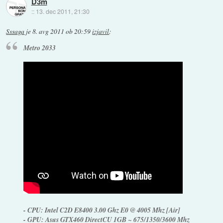
D3m
::
13. dec 2011, 21:30
Sssaga
je
8. avg 2011 ob 20:59
izjavil
:
Metro 2033
- CPU: Intel C2D E8400 3.00 Ghz E0 @ 4005 Mhz [Air]
- GPU: Asus GTX460 DirectCU 1GB ~ 675/1350/3600 Mhz