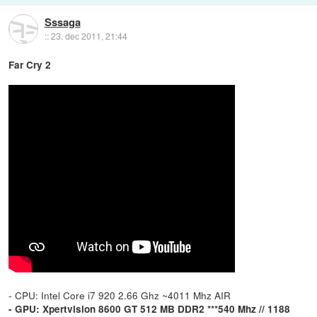
Sssaga
::
23. dec 2011, 21:44
Far Cry 2
- CPU: Intel Core i7 920 2.66 Ghz ~4011 Mhz AIR
- GPU: Xpertvision 8600 GT 512 MB DDR2 ***540 Mhz // 1188