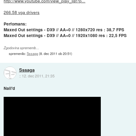
http://www.youtube.com/view_play_list?p...
266.58 vga drivers
Perfomans:
Maxed Out settings - DX9 // AA=0 // 1280x720 res : 38,7 FPS
Maxed Out settings - DX9 // AA=0 // 1920x1080 res : 22,5 FPS
Zgodovina sprememb…
spremenilo:
Sssaga
(
8. dec 2011 ob 20:51
)
Sssaga
::
12. dec 2011, 21:35
Nail'd