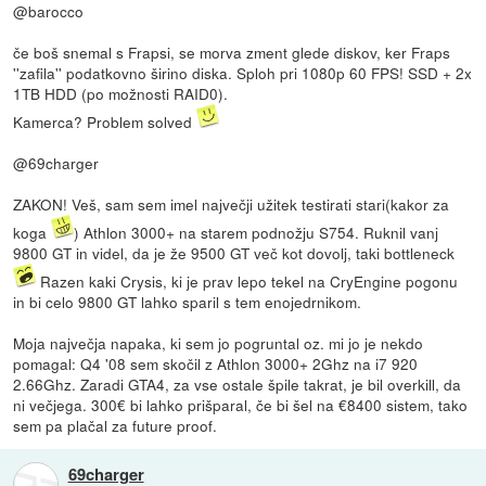
@barocco
če boš snemal s Frapsi, se morva zment glede diskov, ker Fraps
''zafila'' podatkovno širino diska. Sploh pri 1080p 60 FPS! SSD + 2x
1TB HDD (po možnosti RAID0).
Kamerca? Problem solved
@69charger
ZAKON! Veš, sam sem imel največji užitek testirati stari(kakor za
koga
) Athlon 3000+ na starem podnožju S754. Ruknil vanj
9800 GT in videl, da je že 9500 GT več kot dovolj, taki bottleneck
Razen kaki Crysis, ki je prav lepo tekel na CryEngine pogonu
in bi celo 9800 GT lahko sparil s tem enojedrnikom.
Moja največja napaka, ki sem jo pogruntal oz. mi jo je nekdo
pomagal: Q4 '08 sem skočil z Athlon 3000+ 2Ghz na i7 920
2.66Ghz. Zaradi GTA4, za vse ostale špile takrat, je bil overkill, da
ni večjega. 300€ bi lahko prišparal, če bi šel na €8400 sistem, tako
sem pa plačal za future proof.
69charger