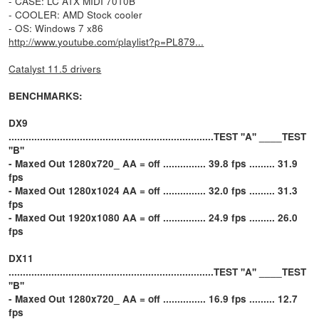
- CASE: LC ATX MIDI 7010B
- COOLER: AMD Stock cooler
- OS: Windows 7 x86
http://www.youtube.com/playlist?p=PL879...
Catalyst 11.5 drivers
BENCHMARKS:
DX9
........................................................................TEST ''A'' ____TEST
''B''
- Maxed Out 1280x720_ AA = off ............... 39.8 fps ......... 31.9
fps
- Maxed Out 1280x1024 AA = off ............... 32.0 fps ......... 31.3
fps
- Maxed Out 1920x1080 AA = off ............... 24.9 fps ......... 26.0
fps
DX11
........................................................................TEST ''A'' ____TEST
''B''
- Maxed Out 1280x720_ AA = off ............... 16.9 fps ......... 12.7
fps