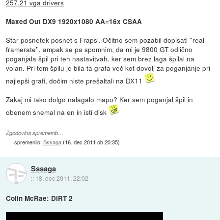
257.21 vga drivers
Maxed Out DX9 1920x1080 AA=16x CSAA
Star posnetek posnet s Frapsi. Očitno sem pozabil dopisati ''real
framerate'', ampak se pa spomnim, da mi je 9800 GT odlično
poganjala špil pri teh nastavitvah, ker sem brez laga špilal na
volan. Pri tem špilu je bila ta grafa več kot dovolj za poganjanje pri
najlepši grafi, dočim niste prešaltali na DX11
Zakaj mi tako dolgo nalagalo mapo? Ker sem poganjal špil in
obenem snemal na en in isti disk
Zgodovina sprememb…
spremenilo:
Sssaga
(
16. dec 2011 ob 20:35
)
Sssaga
::
18. dec 2011, 22:02
Colin McRae: DiRT 2