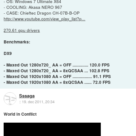
- OS: Windows 7 Ultimate X64
- COOLING: Akasa NERO 967
- CASE: Chieftec Dragon CH-07B-B-OP
http://www.youtube.com/view_play_list?p...
270.61 gpu drivers
Benchmarks:
DX9
- Maxed Out 1280x720_ AA = OFF ............. 120.0 FPS
- Maxed Out 1280x720_ AA = 8xQCSAA ... 102.8 FPS
- Maxed Out 1920x1080 AA = OFF ................ 91.1 FPS
- Maxed Out 1920x1080 AA = 8xQCSAA ...... 72.0 FPS
Sssaga
::
19. dec 2011, 20:34
World in Conflict