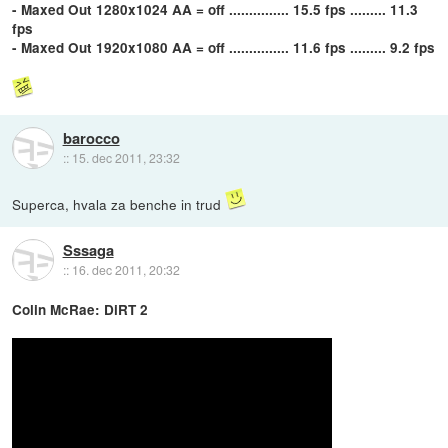
- Maxed Out 1280x1024 AA = off ............... 15.5 fps ......... 11.3
fps
- Maxed Out 1920x1080 AA = off ............... 11.6 fps ......... 9.2 fps
barocco
::
15. dec 2011, 23:32
Superca, hvala za benche in trud
Sssaga
::
16. dec 2011, 20:32
Colin McRae: DiRT 2