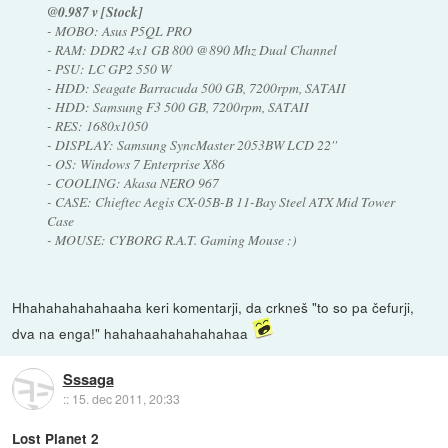
@0.987 v [Stock]
- MOBO: Asus P5QL PRO
- RAM: DDR2 4x1 GB 800 @890 Mhz Dual Channel
- PSU: LC GP2 550 W
- HDD: Seagate Barracuda 500 GB, 7200rpm, SATAII
- HDD: Samsung F3 500 GB, 7200rpm, SATAII
- RES: 1680x1050
- DISPLAY: Samsung SyncMaster 2053BW LCD 22''
- OS: Windows 7 Enterprise X86
- COOLING: Akasa NERO 967
- CASE: Chieftec Aegis CX-05B-B 11-Bay Steel ATX Mid Tower
Case
- MOUSE: CYBORG R.A.T. Gaming Mouse :)
Hhahahahahahaaha keri komentarji, da crkneš "to so pa čefurji,
dva na enga!" hahahaahahahahahaa
Sssaga
::
15. dec 2011, 20:33
Lost Planet 2