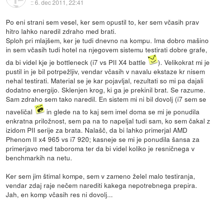
::
6. dec 2011, 22:41
Po eni strani sem vesel, ker sem opustil to, ker sem včasih prav
hitro lahko naredil zdraho med brati.
Sploh pri mlajšem, ker je tudi dnevno na kompu. Ima dobro mašino
in sem včasih tudi hotel na njegovem sistemu testirati dobre grafe,
da bi videl kje je bottleneck (i7 vs PII X4 battle
). Velikokrat mi je
pustil in je bil potrpežljiv, vendar včasih v navalu ekstaze kr nisem
nehal testirati. Material se je kar pojavljal, rezultati so mi pa dajali
dodatno energijo. Sklenjen krog, ki ga je prekinil brat. Se razume.
Sam zdraho sem tako naredil. En sistem mi ni bil dovolj (i7 sem se
naveličal
in glede na to kaj sem imel doma se mi je ponudila
enkratna priložnost, sem pa na to napeljal tudi sam, ko sem čakal z
izidom PII serije za brata. Nalašč, da bi lahko primerjal AMD
Phenom II x4 965 vs i7 920; kasneje se mi je ponudila šansa za
primerjavo med taboroma ter da bi videl koliko je resničnega v
benchmarkih na netu.
Ker sem jim štimal kompe, sem v zameno želel malo testiranja,
vendar zdaj raje nečem narediti kakega nepotrebnega prepira.
Jah, en komp včasih res ni dovolj...