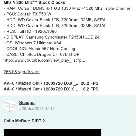
Mhz // 800 Mhz*** Stock Clocks
- RAM: Corsair DDR3 4x1 GB 1333 Mhz ~1528 Mhz Triple Channel
- PSU: Corsair TX 750 W
- HDD: WD Caviar Black 1TB, 7200rpm, 32MB, SATAII
- HDD: WD Caviar Black 1TB, 7200rpm, 32MB, SATAII
- RES: Full HD - 1920x1080
- DISPLAY: Samsung SyncMaster P2450H LCD 24''
- OS: Windows 7 Ultimate X64
- COOLING: Akasa 967 Nero Cooling
- CASE: Chieftec Dragon CH-07B-B-OP
http://www.youtube.com/view_play_list?p...
266.58 vga drivers
AA=0 / Maxed Out / 1280x720 DX9 _... 20,2 FPS
AA=0 / Maxed Out / 1280x720 DX10 ... 18,2 FPS
Sssaga
::
25. dec 2011, 20:15
Colin McRae: DiRT 2