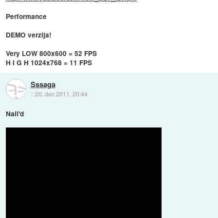
Performance
DEMO verzija!
Very LOW 800x600 = 52 FPS
H I G H 1024x768 = 11 FPS
Sssaga
::
20. dec 2011, 20:44
Nail'd