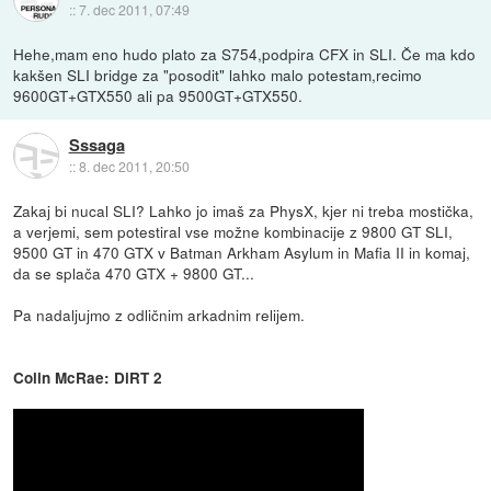
::
7. dec 2011, 07:49
Hehe,mam eno hudo plato za S754,podpira CFX in SLI. Če ma kdo
kakšen SLI bridge za "posodit" lahko malo potestam,recimo
9600GT+GTX550 ali pa 9500GT+GTX550.
Sssaga
::
8. dec 2011, 20:50
Zakaj bi nucal SLI? Lahko jo imaš za PhysX, kjer ni treba mostička,
a verjemi, sem potestiral vse možne kombinacije z 9800 GT SLI,
9500 GT in 470 GTX v Batman Arkham Asylum in Mafia II in komaj,
da se splača 470 GTX + 9800 GT...
Pa nadaljujmo z odličnim arkadnim relijem.
Colin McRae: DiRT 2