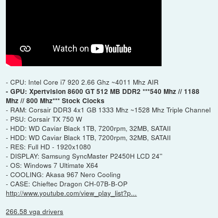
- CPU: Intel Core i7 920 2.66 Ghz ~4011 Mhz AIR
- GPU: Xpertvision 8600 GT 512 MB DDR2 ***540 Mhz // 1188
Mhz // 800 Mhz*** Stock Clocks
- RAM: Corsair DDR3 4x1 GB 1333 Mhz ~1528 Mhz Triple Channel
- PSU: Corsair TX 750 W
- HDD: WD Caviar Black 1TB, 7200rpm, 32MB, SATAII
- HDD: WD Caviar Black 1TB, 7200rpm, 32MB, SATAII
- RES: Full HD - 1920x1080
- DISPLAY: Samsung SyncMaster P2450H LCD 24''
- OS: Windows 7 Ultimate X64
- COOLING: Akasa 967 Nero Cooling
- CASE: Chieftec Dragon CH-07B-B-OP
http://www.youtube.com/view_play_list?p...
266.58 vga drivers