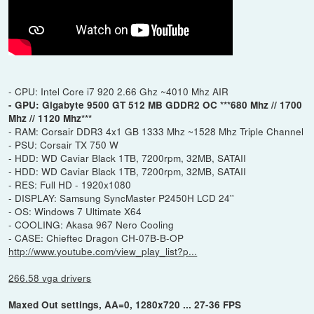
- CPU: Intel Core i7 920 2.66 Ghz ~4010 Mhz AIR
- GPU: Gigabyte 9500 GT 512 MB GDDR2 OC ***680 Mhz // 1700
Mhz // 1120 Mhz***
- RAM: Corsair DDR3 4x1 GB 1333 Mhz ~1528 Mhz Triple Channel
- PSU: Corsair TX 750 W
- HDD: WD Caviar Black 1TB, 7200rpm, 32MB, SATAII
- HDD: WD Caviar Black 1TB, 7200rpm, 32MB, SATAII
- RES: Full HD - 1920x1080
- DISPLAY: Samsung SyncMaster P2450H LCD 24''
- OS: Windows 7 Ultimate X64
- COOLING: Akasa 967 Nero Cooling
- CASE: Chieftec Dragon CH-07B-B-OP
http://www.youtube.com/view_play_list?p...
266.58 vga drivers
Maxed Out settings, AA=0, 1280x720 ... 27-36 FPS