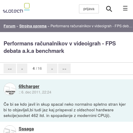
☰
Forum
»
Strojna oprema
»
Performans računalnikov v videoigrah - FPS debata a.k.a benchmark
Performans računalnikov v videoigrah - FPS
debata a.k.a benchmark
4
/ 16
««
«
»
»»
69charger
::
6. dec 2011, 22:24
Če bi se kdo javil in skup spacal neko normalno spletno stran kjer
bi to objavljali,bi tudi jaz kaj prispeval z oldschool hardware
sekcije(socket 462 itd. in spopadanje z modernimi CPUji).
Sssaga