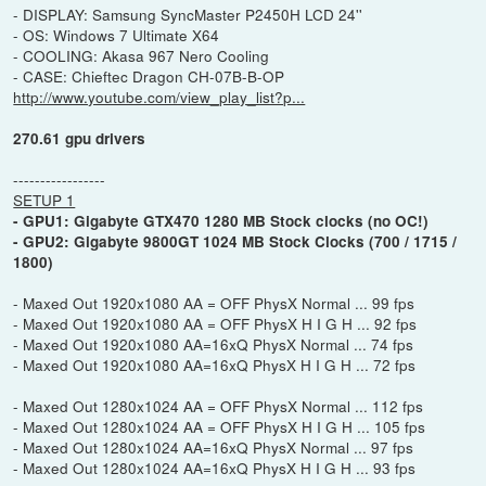
- DISPLAY: Samsung SyncMaster P2450H LCD 24''
- OS: Windows 7 Ultimate X64
- COOLING: Akasa 967 Nero Cooling
- CASE: Chieftec Dragon CH-07B-B-OP
http://www.youtube.com/view_play_list?p...
270.61 gpu drivers
-----------------
SETUP 1
- GPU1: Gigabyte GTX470 1280 MB Stock clocks (no OC!)
- GPU2: Gigabyte 9800GT 1024 MB Stock Clocks (700 / 1715 /
1800)
- Maxed Out 1920x1080 AA = OFF PhysX Normal ... 99 fps
- Maxed Out 1920x1080 AA = OFF PhysX H I G H ... 92 fps
- Maxed Out 1920x1080 AA=16xQ PhysX Normal ... 74 fps
- Maxed Out 1920x1080 AA=16xQ PhysX H I G H ... 72 fps
- Maxed Out 1280x1024 AA = OFF PhysX Normal ... 112 fps
- Maxed Out 1280x1024 AA = OFF PhysX H I G H ... 105 fps
- Maxed Out 1280x1024 AA=16xQ PhysX Normal ... 97 fps
- Maxed Out 1280x1024 AA=16xQ PhysX H I G H ... 93 fps