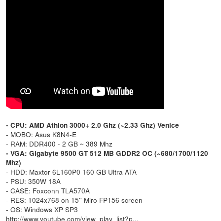
- CPU: AMD Athlon 3000+ 2.0 Ghz (~2.33 Ghz) Venice
- MOBO: Asus K8N4-E
- RAM: DDR400 - 2 GB ~ 389 Mhz
- VGA: Gigabyte 9500 GT 512 MB GDDR2 OC (~680/1700/1120
Mhz)
- HDD: Maxtor 6L160P0 160 GB Ultra ATA
- PSU: 350W 18A
- CASE: Foxconn TLA570A
- RES: 1024x768 on 15'' Miro FP156 screen
- OS: Windows XP SP3
http://www.youtube.com/view_play_list?p...