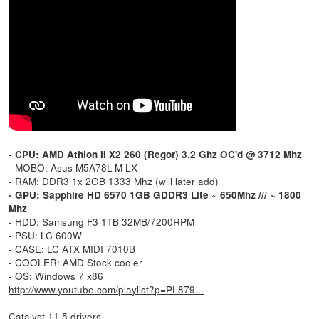
- CPU: AMD Athlon II X2 260 (Regor) 3.2 Ghz OC'd @ 3712 Mhz
- MOBO: Asus M5A78L-M LX
- RAM: DDR3 1x 2GB 1333 Mhz (will later add)
- GPU: Sapphire HD 6570 1GB GDDR3 Lite ~ 650Mhz /// ~ 1800
Mhz
- HDD: Samsung F3 1TB 32MB/7200RPM
- PSU: LC 600W
- CASE: LC ATX MIDI 7010B
- COOLER: AMD Stock cooler
- OS: Windows 7 x86
http://www.youtube.com/playlist?p=PL879...
Catalyst 11.5 drivers