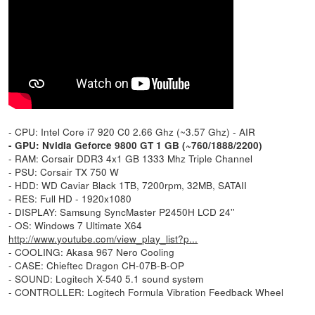
- CPU: Intel Core i7 920 C0 2.66 Ghz (~3.57 Ghz) - AIR
- GPU: Nvidia Geforce 9800 GT 1 GB (~760/1888/2200)
- RAM: Corsair DDR3 4x1 GB 1333 Mhz Triple Channel
- PSU: Corsair TX 750 W
- HDD: WD Caviar Black 1TB, 7200rpm, 32MB, SATAII
- RES: Full HD - 1920x1080
- DISPLAY: Samsung SyncMaster P2450H LCD 24''
- OS: Windows 7 Ultimate X64
http://www.youtube.com/view_play_list?p...
- COOLING: Akasa 967 Nero Cooling
- CASE: Chieftec Dragon CH-07B-B-OP
- SOUND: Logitech X-540 5.1 sound system
- CONTROLLER: Logitech Formula Vibration Feedback Wheel