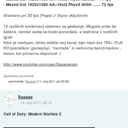
- Maxed Out 1920x1080 AA=16xQ PhysX HIGH ....... 72 fps
Snemano pri 30 fps (Fraps) z Vsync vključenim.
12 različnih kombinacij sistemov za geekanje. Mogoče pride še
kakšna, vendar sedaj se bodo ponavljale, a testirane v različnih
igrah.
Kdor je nestrpen, lahko obišče moj kanal, kjer mam čez 150+ (Full)
HD posnetkov: gameplayi, ''montaže'' in večinoma benchmarkov -
testov, kot primarna dejavnost :)
http://www.youtube.com/user/Sssagaman
Zgodovina sprememb…
spremenilo:
Sssaga
(
11. maj 2011 ob 20:03
)
Sssaga
::
14. maj 2011, 20:16
Call of Duty: Modern Warfare 2