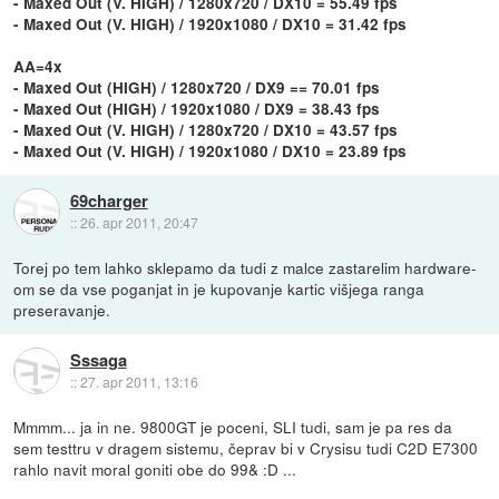
- Maxed Out (V. HIGH) / 1280x720 / DX10 = 55.49 fps
- Maxed Out (V. HIGH) / 1920x1080 / DX10 = 31.42 fps
AA=4x
- Maxed Out (HIGH) / 1280x720 / DX9 == 70.01 fps
- Maxed Out (HIGH) / 1920x1080 / DX9 = 38.43 fps
- Maxed Out (V. HIGH) / 1280x720 / DX10 = 43.57 fps
- Maxed Out (V. HIGH) / 1920x1080 / DX10 = 23.89 fps
69charger
::
26. apr 2011, 20:47
Torej po tem lahko sklepamo da tudi z malce zastarelim hardware-
om se da vse poganjat in je kupovanje kartic višjega ranga
preseravanje.
Sssaga
::
27. apr 2011, 13:16
Mmmm... ja in ne. 9800GT je poceni, SLI tudi, sam je pa res da
sem testtru v dragem sistemu, čeprav bi v Crysisu tudi C2D E7300
rahlo navit moral goniti obe do 99& :D ...