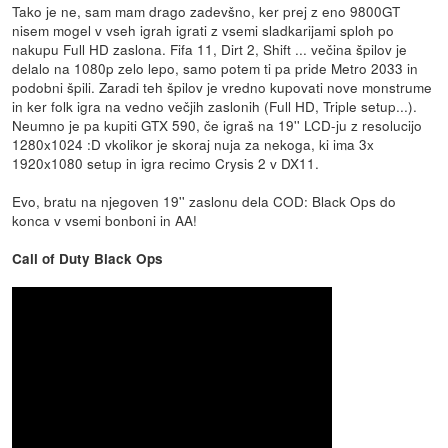
Tako je ne, sam mam drago zadevšno, ker prej z eno 9800GT
nisem mogel v vseh igrah igrati z vsemi sladkarijami sploh po
nakupu Full HD zaslona. Fifa 11, Dirt 2, Shift ... večina špilov je
delalo na 1080p zelo lepo, samo potem ti pa pride Metro 2033 in
podobni špili. Zaradi teh špilov je vredno kupovati nove monstrume
in ker folk igra na vedno večjih zaslonih (Full HD, Triple setup...).
Neumno je pa kupiti GTX 590, če igraš na 19'' LCD-ju z resolucijo
1280x1024 :D vkolikor je skoraj nuja za nekoga, ki ima 3x
1920x1080 setup in igra recimo Crysis 2 v DX11.
Evo, bratu na njegoven 19'' zaslonu dela COD: Black Ops do
konca v vsemi bonboni in AA!
Call of Duty Black Ops