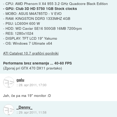
- CPU: AMD Phenom II X4 955 3.2 GHz Quadcore Black Edition
- GPU: Club 3D HD 5750 1GB Stock clocks
- MOBO: ASUS M4A785TD - V EVO
- RAM: KINGSTON DDR3 1333MHZ 4GB
- PSU: LC600H 600 W
- HDD: WD Caviar SE16 500GB 16MB 7200rpm
- RES: 1280x1024
- DISPLAY: TFT LCD 19" Yakumo
- OS: Windows 7 Ultimate x64
ATI Catalyst 10.7 grafični gonilniki
Performans brez snemanja ... 40-60 FPS
(Zgoraj pri GTX 470 DX11 pravtako)
galu
::
28. apr 2011, 17:00
Jah, če pa ma 19" monitor :D
_Denny_
::
29. apr 2011, 11:58