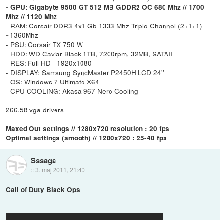
- GPU: Gigabyte 9500 GT 512 MB GDDR2 OC 680 Mhz // 1700
Mhz // 1120 Mhz
- RAM: Corsair DDR3 4x1 Gb 1333 Mhz Triple Channel (2+1+1)
~1360Mhz
- PSU: Corsair TX 750 W
- HDD: WD Caviar Black 1TB, 7200rpm, 32MB, SATAII
- RES: Full HD - 1920x1080
- DISPLAY: Samsung SyncMaster P2450H LCD 24''
- OS: Windows 7 Ultimate X64
- CPU COOLING: Akasa 967 Nero Cooling
266.58 vga drivers
Maxed Out settings // 1280x720 resolution : 20 fps
Optimal settings (smooth) // 1280x720 : 25-40 fps
Sssaga
::
3. maj 2011, 21:40
Call of Duty Black Ops