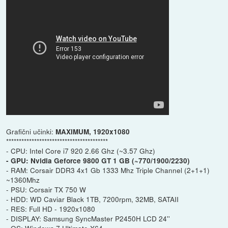
Grafični učinki:
MAXIMUM, 1920x1080
****************************************
- CPU: Intel Core i7 920 2.66 Ghz (~3.57 Ghz)
- GPU: Nvidia Geforce 9800 GT 1 GB (~770/1900/2230)
- RAM: Corsair DDR3 4x1 Gb 1333 Mhz Triple Channel (2+1+1)
~1360Mhz
- PSU: Corsair TX 750 W
- HDD: WD Caviar Black 1TB, 7200rpm, 32MB, SATAII
- RES: Full HD - 1920x1080
- DISPLAY: Samsung SyncMaster P2450H LCD 24''
- OS: Windows 7 Ultimate X64