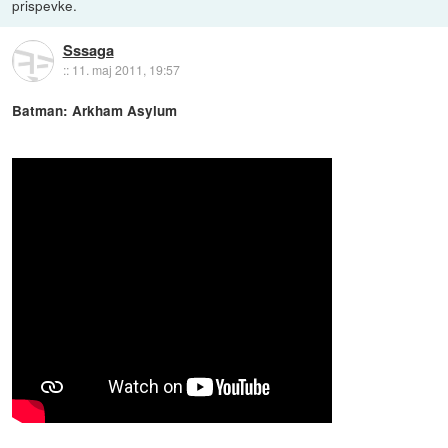
prispevke.
Sssaga
::
11. maj 2011, 19:57
Batman: Arkham Asylum