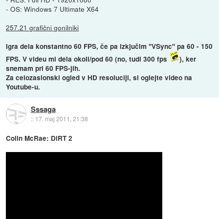
- OS: Windows 7 Ultimate X64
257.21 grafični gonilniki
Igra dela konstantno 60 FPS, če pa izkjučim ''VSync'' pa 60 - 150
FPS. V videu mi dela okoli/pod 60 (no, tudi 300 fps
), ker
snemam pri 60 FPS-jih.
Za celozaslonski ogled v HD resoluciji, si oglejte video na
Youtube-u.
Sssaga
::
17. maj 2011, 21:38
Colin McRae: DiRT 2