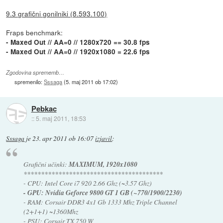
9.3 grafični gonilniki (8.593.100)
Fraps benchmark:
- Maxed Out // AA=0 // 1280x720 == 30.8 fps
- Maxed Out // AA=0 // 1920x1080 = 22.6 fps
Zgodovina sprememb…
spremenilo:
Sssaga
(
5. maj 2011 ob 17:02
)
Pebkac
::
5. maj 2011, 18:53
Sssaga
je
23. apr 2011 ob 16:07
izjavil
:
Grafični učinki:
MAXIMUM, 1920x1080
****************************************
- CPU: Intel Core i7 920 2.66 Ghz (~3.57 Ghz)
- GPU: Nvidia Geforce 9800 GT 1 GB (~770/1900/2230)
- RAM: Corsair DDR3 4x1 Gb 1333 Mhz Triple Channel
(2+1+1) ~1360Mhz
- PSU: Corsair TX 750 W