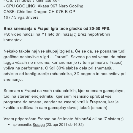
- CPU COOLING: Akasa 967 Nero Cooling
CASE: Chieftec Dragon CH-07B-B-OP
197.13 vga drivers
Brez snemanja s Frapsi igra teče gladko od 30-50 FPS.
PS: video naložil na YT leto dni nazaj ;) Brez nepotrebnih
komentov.
Nekako takole naj vse skupaj izgleda. Če se da, se posname tudi
grafične nastavitve v igri ... ''proof''. Seveda pa vsi vemo, da mimo
lagga včasih ne moremo, ker snemanje (v tem primeru s Frapsi)
vpliva na performans. OKoli 30% slabše dela pri snemanju,
odvisno od konfiguracije računalnika, 3D pogona in nastavitev pri
snemanju.
Snemam s Frapsi na vseh računalnikih, kjer snemam gameplaye,
tudi na starem enojedrniku, kjer sem resnično sprobal vse
programe do amena, vendar se zmeraj vrnil k Frapsom, ker je
kvaliteta odlična in sam gameplay dovolj tekoč (smooth).
Vsem priporočam Frapse pa če imate Athlon64 ali pa i7 sistem ;)
spremenilo:
Sssaga
(
23. apr 2011 ob 16:32
)