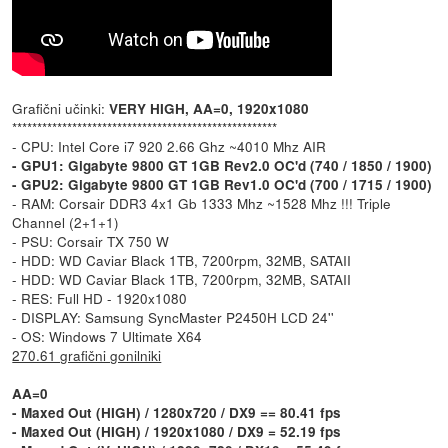
Grafični učinki:
VERY HIGH, AA=0, 1920x1080
*****************************************************
- CPU: Intel Core i7 920 2.66 Ghz ~4010 Mhz AIR
- GPU1: Gigabyte 9800 GT 1GB Rev2.0 OC'd (740 / 1850 / 1900)
- GPU2: Gigabyte 9800 GT 1GB Rev1.0 OC'd (700 / 1715 / 1900)
- RAM: Corsair DDR3 4x1 Gb 1333 Mhz ~1528 Mhz !!! Triple
Channel (2+1+1)
- PSU: Corsair TX 750 W
- HDD: WD Caviar Black 1TB, 7200rpm, 32MB, SATAII
- HDD: WD Caviar Black 1TB, 7200rpm, 32MB, SATAII
- RES: Full HD - 1920x1080
- DISPLAY: Samsung SyncMaster P2450H LCD 24''
- OS: Windows 7 Ultimate X64
270.61 grafični gonilniki
AA=0
- Maxed Out (HIGH) / 1280x720 / DX9 == 80.41 fps
- Maxed Out (HIGH) / 1920x1080 / DX9 = 52.19 fps