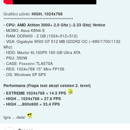
Grafični učinki:
HIGH, 1024x768
************************************************
- CPU: AMD Athlon 3000+ 2.0 Ghz (~2.33 Ghz) Venice
- MOBO: Asus K8N4-E
- RAM: DDR400 - 2 GB (1024+512+512)
- VGA: Gigabyte 9500 GT 512 MB GDDR2 OC (~680/1700/1132
Mhz)
- HDD: Maxtor 6L160P0 160 GB Ultra ATA
- PSU: 350W
- CASE: Foxconn TLA570A
- RES: 1024x768 15'' Miro FP156
- OS: Windows XP SP3
Performans (Fraps test skozi celoten 2. level)
- EXTREME 1024x768 = 14.5 FPS
- HIGH .. 1024x768 = 27.6 FPS
- HIGH ....800x600 = 33.4 FPS
Igra ... dela!