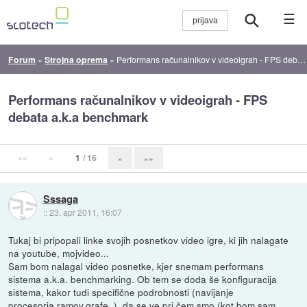
☰
Forum
»
Strojna oprema
»
Performans računalnikov v videoigrah - FPS debata a.k.a benchmark
Performans računalnikov v videoigrah - FPS
debata a.k.a benchmark
««
«
1
/ 16
»
»»
Sssaga
::
23. apr 2011, 16:07
Tukaj bi pripopali linke svojih posnetkov video igre, ki jih nalagate
na youtube, mojvideo...
Sam bom nalagal video posnetke, kjer snemam performans
sistema a.k.a. benchmarking. Ob tem se doda še konfiguracija
sistema, kakor tudi specifične podrobnosti (navijanje
procesorja,ramov,grafe..), da se ve pri čem smo (kot bom sam