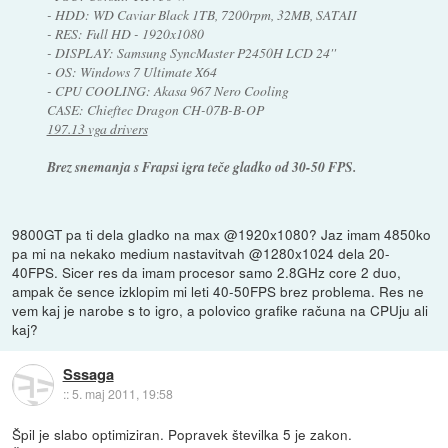
- HDD: WD Caviar Black 1TB, 7200rpm, 32MB, SATAII
- RES: Full HD - 1920x1080
- DISPLAY: Samsung SyncMaster P2450H LCD 24''
- OS: Windows 7 Ultimate X64
- CPU COOLING: Akasa 967 Nero Cooling
CASE: Chieftec Dragon CH-07B-B-OP
197.13 vga drivers
Brez snemanja s Frapsi igra teče gladko od 30-50 FPS.
9800GT pa ti dela gladko na max @1920x1080? Jaz imam 4850ko
pa mi na nekako medium nastavitvah @1280x1024 dela 20-
40FPS. Sicer res da imam procesor samo 2.8GHz core 2 duo,
ampak če sence izklopim mi leti 40-50FPS brez problema. Res ne
vem kaj je narobe s to igro, a polovico grafike računa na CPUju ali
kaj?
Sssaga
::
5. maj 2011, 19:58
Špil je slabo optimiziran. Popravek številka 5 je zakon.