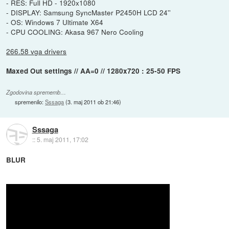
- RES: Full HD - 1920x1080
- DISPLAY: Samsung SyncMaster P2450H LCD 24''
- OS: Windows 7 Ultimate X64
- CPU COOLING: Akasa 967 Nero Cooling
266.58 vga drivers
Maxed Out settings // AA=0 // 1280x720 : 25-50 FPS
Zgodovina sprememb…
spremenilo:
Sssaga
(
3. maj 2011 ob 21:46
)
Sssaga
::
5. maj 2011, 17:02
BLUR