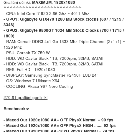
Grafični učinki:
MAXIMUM, 1920x1080
*****************************************************
- CPU: Intel Core i7 920 2.66 Ghz ~ 4011 Mhz
- GPU1: Gigabyte GTX470 1280 MB Stock clocks (607 / 1215 /
3348)
- GPU2: Gigabyte 9800GT 1024 MB Stock Clocks (700 / 1715 /
1800)
- RAM: Corsair DDR3 4x1 Gb 1333 Mhz Triple Channel (2+1+1) ~
1528 Mhz
- PSU: Corsair TX 750 W
- HDD: WD Caviar Black 1TB, 7200rpm, 32MB, SATAII
- HDD: WD Caviar Black 1TB, 7200rpm, 32MB, SATAII
- RES: Full HD - 1920x1080
- DISPLAY: Samsung SyncMaster P2450H LCD 24''
- OS: Windows 7 Ultimate X64
- COOLING: Akasa 967 Nero Cooling
270.61 grafični gonilniki
Benchmarks:
- Maxed Out 1920x1080 AA= OFF PhysX Normal = 99 fps
- Maxed Out 1920x1080 AA= OFF PhysX HIGH ....... 92 fps
- Maxed Out 1920x1080 AA=16xQ PhysX Normal = 74 fps