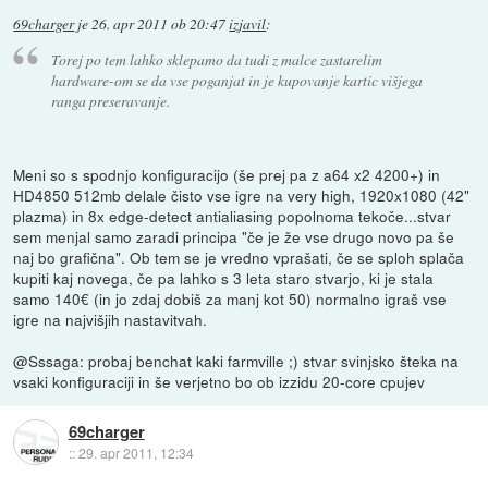
69charger
je
26. apr 2011 ob 20:47
izjavil
:
Torej po tem lahko sklepamo da tudi z malce zastarelim
hardware-om se da vse poganjat in je kupovanje kartic višjega
ranga preseravanje.
Meni so s spodnjo konfiguracijo (še prej pa z a64 x2 4200+) in
HD4850 512mb delale čisto vse igre na very high, 1920x1080 (42"
plazma) in 8x edge-detect antialiasing popolnoma tekoče...stvar
sem menjal samo zaradi principa "če je že vse drugo novo pa še
naj bo grafična". Ob tem se je vredno vprašati, če se sploh splača
kupiti kaj novega, če pa lahko s 3 leta staro stvarjo, ki je stala
samo 140€ (in jo zdaj dobiš za manj kot 50) normalno igraš vse
igre na najvišjih nastavitvah.
@Sssaga: probaj benchat kaki farmville ;) stvar svinjsko šteka na
vsaki konfiguraciji in še verjetno bo ob izzidu 20-core cpujev
69charger
::
29. apr 2011, 12:34