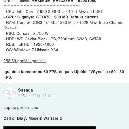
Grafični učinki:
MAXIMUM, AA=32xAA, 1920x1080
*****************************************************
- CPU: Intel Core i7 920 2.66 Ghz ~4011 Mhz na LUFT
- GPU: Gigabyte GTX470 1280 MB Default hitrosti
- RAM: Corsair DDR3 4x1 Gb 1333 Mhz ~1528 Mhz Triple Channel
(2+1+1)
- PSU: Corsair TX 750 W
- HDD: WD Caviar Black 1TB, 7200rpm, 32MB, SATAII
- RES: Full HD - 1920x1080
- OS: Windows 7 Ultimate X64
258.69 grafični gonilniki
Igra dela konstantno 60 FPS, če pa izključim ''VSync'' pa 60 - 80
FPS.
Sssaga
::
25. apr 2011, 23:19
Laptop performans
Call of Duty: Modern Warfare 2