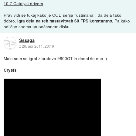
10.7 Catalyst drivers
Prav vidi se tukaj kako je COD serija ''uštimana'', da dela tako
dobro.
Pa kako
Igra dela na teh nastavitvah 60 FPS konstantno.
odlično snema na počasnem disku...
Sssaga
::
26. apr 2011, 20:19
Malo sem se igral z bratovo 9800GT in dodal še eno :)
Crysis