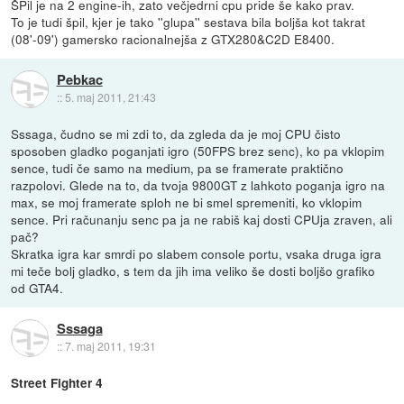
ŠPil je na 2 engine-ih, zato večjedrni cpu pride še kako prav.
To je tudi špil, kjer je tako ''glupa'' sestava bila boljša kot takrat
(08'-09') gamersko racionalnejša z GTX280&C2D E8400.
Pebkac
::
5. maj 2011, 21:43
Sssaga, čudno se mi zdi to, da zgleda da je moj CPU čisto
sposoben gladko poganjati igro (50FPS brez senc), ko pa vklopim
sence, tudi če samo na medium, pa se framerate praktično
razpolovi. Glede na to, da tvoja 9800GT z lahkoto poganja igro na
max, se moj framerate sploh ne bi smel spremeniti, ko vklopim
sence. Pri računanju senc pa ja ne rabiš kaj dosti CPUja zraven, ali
pač?
Skratka igra kar smrdi po slabem console portu, vsaka druga igra
mi teče bolj gladko, s tem da jih ima veliko še dosti boljšo grafiko
od GTA4.
Sssaga
::
7. maj 2011, 19:31
Street Fighter 4