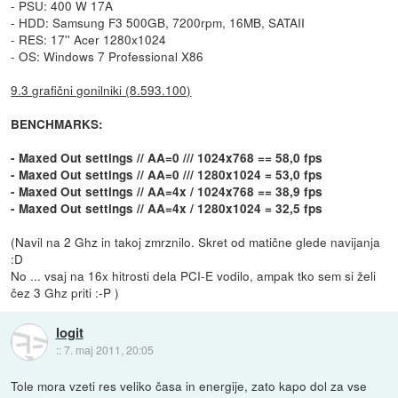
- PSU: 400 W 17A
- HDD: Samsung F3 500GB, 7200rpm, 16MB, SATAII
- RES: 17'' Acer 1280x1024
- OS: Windows 7 Professional X86
9.3 grafični gonilniki (8.593.100)
BENCHMARKS:
- Maxed Out settings // AA=0 /// 1024x768 == 58,0 fps
- Maxed Out settings // AA=0 /// 1280x1024 = 53,0 fps
- Maxed Out settings // AA=4x / 1024x768 == 38,9 fps
- Maxed Out settings // AA=4x / 1280x1024 = 32,5 fps
(Navil na 2 Ghz in takoj zmrznilo. Skret od matične glede navijanja
:D
No ... vsaj na 16x hitrosti dela PCI-E vodilo, ampak tko sem si želi
čez 3 Ghz priti :-P )
logit
::
7. maj 2011, 20:05
Tole mora vzeti res veliko časa in energije, zato kapo dol za vse