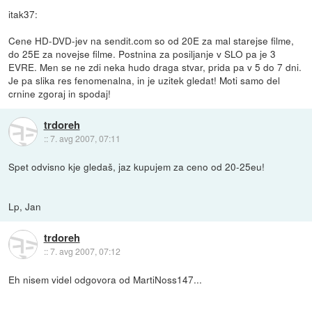
itak37:
Cene HD-DVD-jev na sendit.com so od 20E za mal starejse filme,
do 25E za novejse filme. Postnina za posiljanje v SLO pa je 3
EVRE. Men se ne zdi neka hudo draga stvar, prida pa v 5 do 7 dni.
Je pa slika res fenomenalna, in je uzitek gledat! Moti samo del
crnine zgoraj in spodaj!
trdoreh
::
7. avg 2007, 07:11
Spet odvisno kje gledaš, jaz kupujem za ceno od 20-25eu!
Lp, Jan
trdoreh
::
7. avg 2007, 07:12
Eh nisem videl odgovora od MartiNoss147...