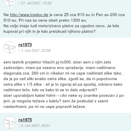
::
27. okt 2007, 10:39
Na
http://www.ingdoc.de
je cena Z5 cca 810 eu in Pan ax-200 cca
910 eu. Pri nas so cene obeh preko 1300 eu.
Na voljo imajo tudi motorizirano platno za ugodno ceno. Je kdo
kupoval pri njih in je kdo preizkusil njihovo platno?
rs1975
::
1. nov 2007, 20:58
sem lastnik projektor hitachi pj-tx300. sicer sem z njim zelo
zadovoljen, imam pa vseeno eno vprašanje. imam naštimano
diagonala cca. 260 cm in nikakor mi ne uspe naštimati slike tako,
da je po celi sliki enako ostra slika. zgodi se, da ni popolnoma
ostra slike v 1/5 slike - ali je to zgoraj ali pa spodaj, odvisno kako
naštimam lečo. kdo ve kako bi se to dalo odpraviti?
sicer uporabljam kabel hdmi--->dvi neke xy znamke povezan z pc-
jem. je mogoče težava v kablu? sem že poskušal z vsemi
nastavitvami, pa mi ne uspe popraviti težave.
rs1975
::
5. nov 2007, 09:51