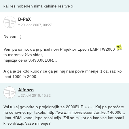
kaj res nobeden nima kakšne rešitve :(
D-PaX
::
29. dec 2007, 00:27
Ne vem :(
Vem pa samo, da je prišel novi Projektor Epson EMP TW2000
to morem v živo videt,
najnižja cena 3.490,00EUR. ;/
A ga je že kdo kupo? če ga je! naj nam pove mnenje :) oz. razliko
med 1000 in 2000.
Alfonzo
::
27. okt 2010, 15:32
Vsi tukaj govorite o projektorjih za 2000EUR + / - . Kaj pa porečete
na cenovne, npr takele:
http://www.mimovrste.com/artikel/146006...
.Ima HDMI vhod, lepo resolucijo. Zdi se mi kot da ime vse kot ostali
ki so dražji. Vaše mnenje?