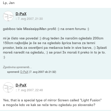
Lp, Jan
D-PaX
::
7. avg 2007, 21:30
gabiboo tale MississippiMan profič :) na onem forumu :)
mi je čisto vse povedal :) drug teden že naročim ogledalo 200cm
150cm najboljše je če se na ogledalo šprica barva za temni
prostor, bela za osvetljeni pa mešanca bele in sive barve, :) 3plasti
moreš naredit na ogledalu, :) se pravi 3x moraš it preko in to je to.
:)
Zgodovina sprememb…
spremenil:
D-PaX
(
7. avg 2007 ob 21:32
)
D-PaX
::
7. avg 2007, 22:48
Yes, that is a special type of mirror Screen called "Light Fusion"
a mogoče kdo ve kak se reče temu ogledalu po slovensko?