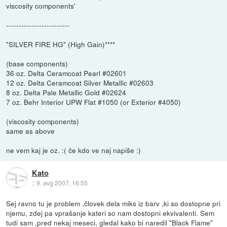
viscosity components'
-------------------------
"SILVER FIRE HG" (High Gain)****
(base components)
36 oz. Delta Ceramcoat Pearl #02601
12 oz. Delta Ceramcoat Silver Metallic #02603
8 oz. Delta Pale Metallic Gold #02624
7 oz. Behr Interior UPW Flat #1050 (or Exterior #4050)
(viscosity components)
same as above
ne vem kaj je oz. :( če kdo ve naj napiše :)
Kato
::
9. avg 2007, 16:55
Sej ravno tu je problem ,človek dela miks iz barv ,ki so dostopne pri
njemu, zdej pa vprašanje kateri so nam dostopni ekvivalenti. Sem
tudi sam ,pred nekaj meseci, gledal kako bi naredil "Black Flame"