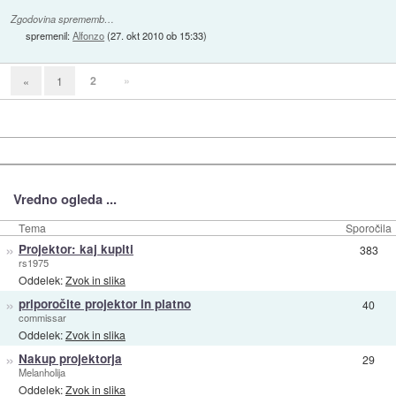
Zgodovina sprememb…
spremenil:
Alfonzo
(
27. okt 2010 ob 15:33
)
2
»
«
1
Vredno ogleda ...
Tema
Sporočila
»
Projektor: kaj kupiti
383
rs1975
Oddelek:
Zvok in slika
»
priporočite projektor in platno
40
commissar
Oddelek:
Zvok in slika
»
Nakup projektorja
29
Melanholija
Oddelek:
Zvok in slika