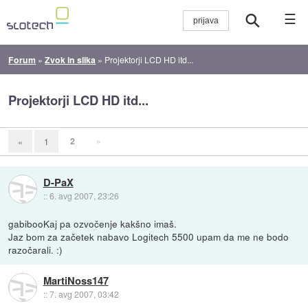
☰
Forum
»
Zvok in slika
»
Projektorji LCD HD itd...
Projektorji LCD HD itd...
2
»
«
1
D-PaX
::
6. avg 2007, 23:26
gabibooKaj pa ozvočenje kakšno imaš.
Jaz bom za začetek nabavo Logitech 5500 upam da me ne bodo
razočarali. :)
MartiNoss147
::
7. avg 2007, 03:42