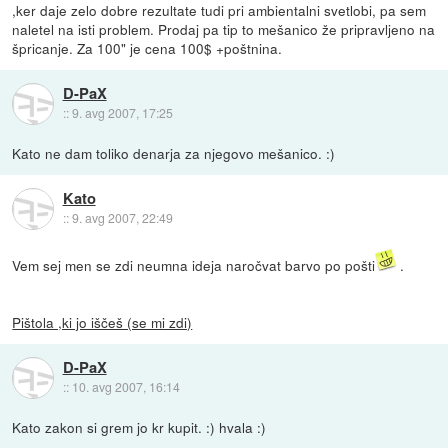
,ker daje zelo dobre rezultate tudi pri ambientalni svetlobi, pa sem
naletel na isti problem. Prodaj pa tip to mešanico že pripravljeno na
špricanje. Za 100" je cena 100$ +poštnina.
D-PaX
::
9. avg 2007, 17:25
Kato ne dam toliko denarja za njegovo mešanico. :)
Kato
::
9. avg 2007, 22:49
Vem sej men se zdi neumna ideja naročvat barvo po pošti
.
Pištola ,ki jo iščeš (se mi zdi)
D-PaX
::
10. avg 2007, 16:14
Kato zakon si grem jo kr kupit. :) hvala :)