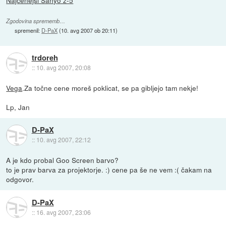
Najcenejši Sanyo z-5
Zgodovina sprememb…
spremenil:
D-PaX
(
10. avg 2007 ob 20:11
)
trdoreh
::
10. avg 2007, 20:08
Vega
.Za točne cene moreš poklicat, se pa gibljejo tam nekje!
Lp, Jan
D-PaX
::
10. avg 2007, 22:12
A je kdo probal Goo Screen barvo?
to je prav barva za projektorje. :) cene pa še ne vem :( čakam na
odgovor.
D-PaX
::
16. avg 2007, 23:06