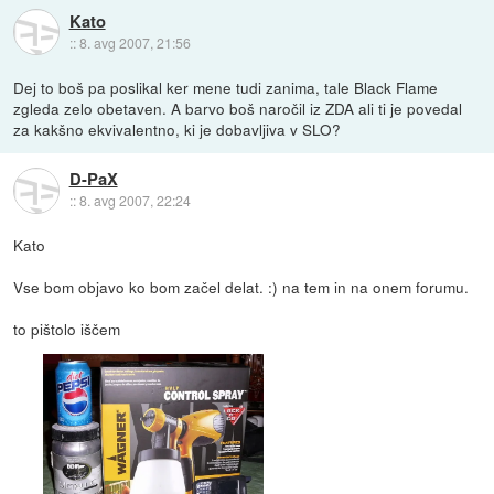
Kato
::
8. avg 2007, 21:56
Dej to boš pa poslikal ker mene tudi zanima, tale Black Flame
zgleda zelo obetaven. A barvo boš naročil iz ZDA ali ti je povedal
za kakšno ekvivalentno, ki je dobavljiva v SLO?
D-PaX
::
8. avg 2007, 22:24
Kato
Vse bom objavo ko bom začel delat. :) na tem in na onem forumu.
to pištolo iščem