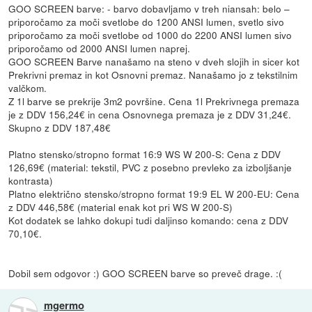
GOO SCREEN barve: - barvo dobavljamo v treh niansah: belo –
priporočamo za moči svetlobe do 1200 ANSI lumen, svetlo sivo
priporočamo za moči svetlobe od 1000 do 2200 ANSI lumen sivo
priporočamo od 2000 ANSI lumen naprej.
GOO SCREEN Barve nanašamo na steno v dveh slojih in sicer kot
Prekrivni premaz in kot Osnovni premaz. Nanašamo jo z tekstilnim
valčkom.
Z 1l barve se prekrije 3m2 površine. Cena 1l Prekrivnega premaza
je z DDV 156,24€ in cena Osnovnega premaza je z DDV 31,24€.
Skupno z DDV 187,48€
Platno stensko/stropno format 16:9 WS W 200-S: Cena z DDV
126,69€ (material: tekstil, PVC z posebno prevleko za izboljšanje
kontrasta)
Platno električno stensko/stropno format 19:9 EL W 200-EU: Cena
z DDV 446,58€ (material enak kot pri WS W 200-S)
Kot dodatek se lahko dokupi tudi daljinso komando: cena z DDV
70,10€.
Dobil sem odgovor :) GOO SCREEN barve so preveč drage. :(
mgermo