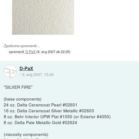
Zgodovina sprememb…
spremenil:
D-PaX
(
8. avg 2007 ob 22:25
)
D-PaX
::
9. avg 2007, 15:45
"SILVER FIRE"
(base components)
24 oz. Delta Ceramcoat Pearl #02601
16 oz. Delta Ceramcoat Silver Metallic #02603
8 oz. Behr Interior UPW Flat #1050 (or Exterior #4050)
8 oz. Delta Pale Metallic Gold #02624
(viscosity components)