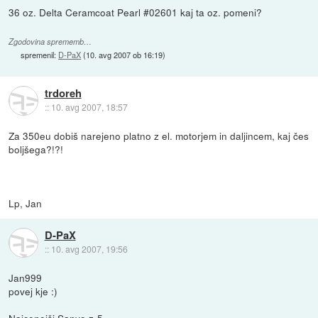
36 oz. Delta Ceramcoat Pearl #02601 kaj ta oz. pomeni?
Zgodovina sprememb…
spremenil:
D-PaX
(
10. avg 2007 ob 16:19
)
trdoreh
::
10. avg 2007, 18:57
Za 350eu dobiš narejeno platno z el. motorjem in daljincem, kaj čes
boljšega?!?!
Lp, Jan
D-PaX
::
10. avg 2007, 19:56
Jan999
povej kje :)