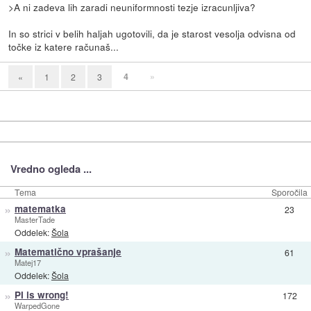
>A ni zadeva lih zaradi neuniformnosti tezje izracunljiva?
In so strici v belih haljah ugotovili, da je starost vesolja odvisna od
točke iz katere računaš...
4
»
«
1
2
3
Vredno ogleda ...
Tema
Sporočila
»
matematka
23
MasterTade
Oddelek:
Šola
»
Matematično vprašanje
61
Matej17
Oddelek:
Šola
»
PI is wrong!
172
WarpedGone