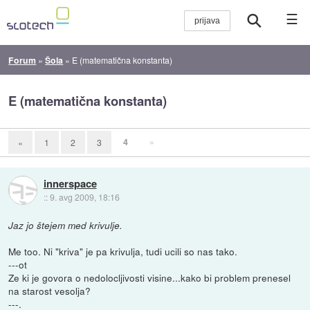
☰
Forum
»
Šola
»
E (matematična konstanta)
E (matematična konstanta)
4
»
«
1
2
3
innerspace
::
9. avg 2009, 18:16
Jaz jo štejem med krivulje.
Me too. Ni "kriva" je pa krivulja, tudi ucili so nas tako.
---ot
Ze ki je govora o nedolocljivosti visine...kako bi problem prenesel
na starost vesolja?
---.