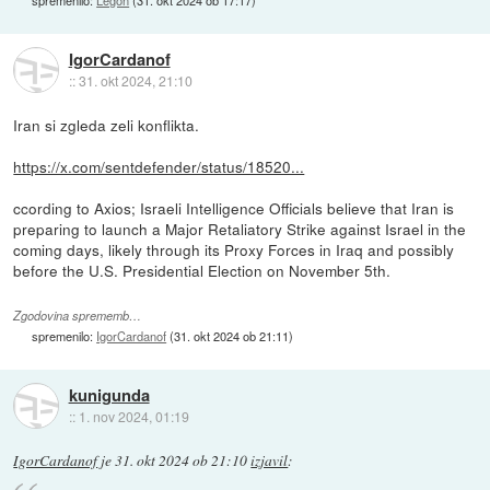
IgorCardanof
::
31. okt 2024, 21:10
Iran si zgleda zeli konflikta.
https://x.com/sentdefender/status/18520...
ccording to Axios; Israeli Intelligence Officials believe that Iran is
preparing to launch a Major Retaliatory Strike against Israel in the
coming days, likely through its Proxy Forces in Iraq and possibly
before the U.S. Presidential Election on November 5th.
Zgodovina sprememb…
spremenilo:
IgorCardanof
(
31. okt 2024 ob 21:11
)
kunigunda
::
1. nov 2024, 01:19
IgorCardanof
je
31. okt 2024 ob 21:10
izjavil
: