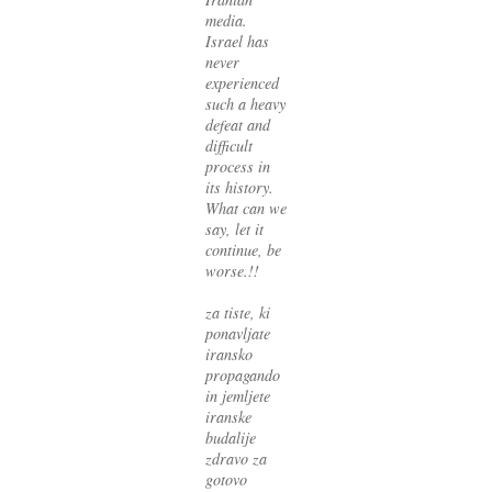
media.
Israel has
never
experienced
such a heavy
defeat and
difficult
process in
its history.
What can we
say, let it
continue, be
worse.!!
za tiste, ki
ponavljate
iransko
propagando
in jemljete
iranske
budalije
zdravo za
gotovo