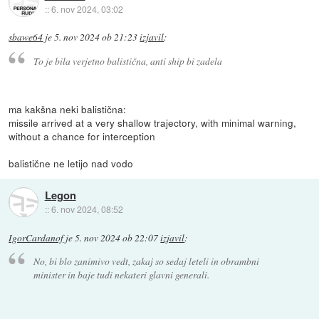
::
6. nov 2024, 03:02
sbawe64
je
5. nov 2024 ob 21:23
izjavil
:
To je bila verjetno balistična, anti ship bi zadela
ma kakšna neki balistična:
missile arrived at a very shallow trajectory, with minimal warning,
without a chance for interception
balistične ne letijo nad vodo
Legon
::
6. nov 2024, 08:52
IgorCardanof
je
5. nov 2024 ob 22:07
izjavil
:
No, bi blo zanimivo vedt, zakaj so sedaj leteli in obrambni
minister in baje tudi nekateri glavni generali.