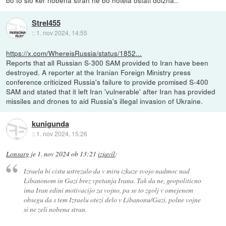
Strel455
::
1. nov 2024, 14:55
https://x.com/WhereisRussia/status/1852...
Reports that all Russian S-300 SAM provided to Iran have been
destroyed. A reporter at the Iranian Foreign Ministry press
conference criticized Russia's failure to provide promised S-400
SAM and stated that it left Iran 'vulnerable' after Iran has provided
missiles and drones to aid Russia's illegal invasion of Ukraine.
kunigunda
::
1. nov 2024, 15:26
Lonsarg
je
1. nov 2024 ob 13:21
izjavil
:
Izraelu bi cistu ustrezalo da v miru izkaze svojo nadmoc nad
Libanonom in Gazi brez vpetanja Irana. Tak da ne, geopoliticno
ima Iran edini motivacijo za vojno, pa se to zgolj v omejenem
obsegu da s tem Izraelu otezi delo v Libanonu/Gazi, polne vojne
si ne zeli nobena stran.