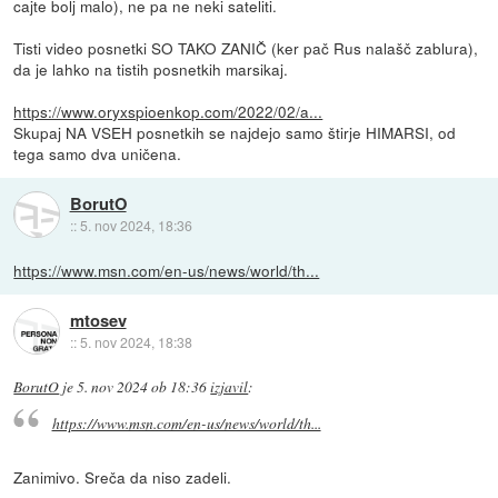
cajte bolj malo), ne pa ne neki sateliti.
Tisti video posnetki SO TAKO ZANIČ (ker pač Rus nalašč zablura),
da je lahko na tistih posnetkih marsikaj.
https://www.oryxspioenkop.com/2022/02/a...
Skupaj NA VSEH posnetkih se najdejo samo štirje HIMARSI, od
tega samo dva uničena.
BorutO
::
5. nov 2024, 18:36
https://www.msn.com/en-us/news/world/th...
mtosev
::
5. nov 2024, 18:38
BorutO
je
5. nov 2024 ob 18:36
izjavil
:
https://www.msn.com/en-us/news/world/th...
Zanimivo. Sreča da niso zadeli.