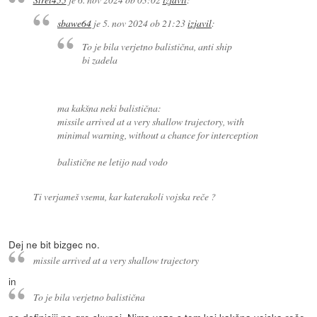
sbawe64
je
5. nov 2024 ob 21:23
izjavil
:
To je bila verjetno balistična, anti ship
bi zadela
ma kakšna neki balistična:
missile arrived at a very shallow trajectory, with
minimal warning, without a chance for interception
balistične ne letijo nad vodo
Ti verjameš vsemu, kar katerakoli vojska reče ?
Dej ne bit bizgec no.
missile arrived at a very shallow trajectory
in
To je bila verjetno balistična