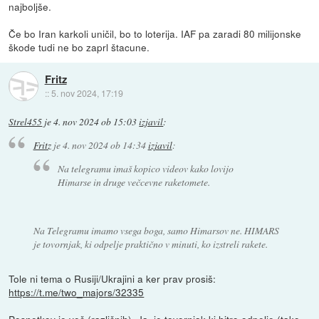
najboljše.
Če bo Iran karkoli uničil, bo to loterija. IAF pa zaradi 80 milijonske
škode tudi ne bo zaprl štacune.
Fritz
::
5. nov 2024, 17:19
Strel455
je
4. nov 2024 ob 15:03
izjavil
:
Fritz
je
4. nov 2024 ob 14:34
izjavil
:
Na telegramu imaš kopico videov kako lovijo
Himarse in druge večcevne raketomete.
Na Telegramu imamo vsega boga, samo Himarsov ne. HIMARS
je tovornjak, ki odpelje praktično v minuti, ko izstreli rakete.
Tole ni tema o Rusiji/Ukrajini a ker prav prosiš:
https://t.me/two_majors/32335