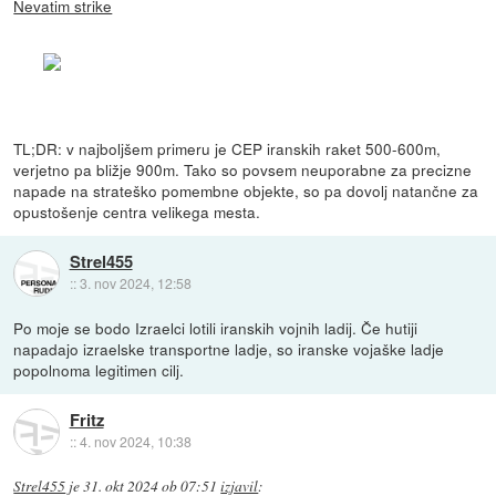
Nevatim strike
TL;DR: v najboljšem primeru je CEP iranskih raket 500-600m,
verjetno pa bližje 900m. Tako so povsem neuporabne za precizne
napade na strateško pomembne objekte, so pa dovolj natančne za
opustošenje centra velikega mesta.
Strel455
::
3. nov 2024, 12:58
Po moje se bodo Izraelci lotili iranskih vojnih ladij. Če hutiji
napadajo izraelske transportne ladje, so iranske vojaške ladje
popolnoma legitimen cilj.
Fritz
::
4. nov 2024, 10:38
Strel455
je
31. okt 2024 ob 07:51
izjavil
: