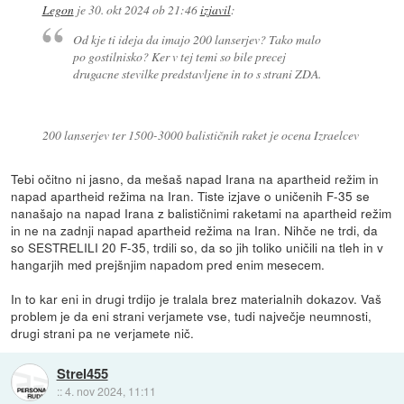
Legon
je
30. okt 2024 ob 21:46
izjavil
:
Od kje ti ideja da imajo 200 lanserjev? Tako malo
po gostilnisko? Ker v tej temi so bile precej
drugacne stevilke predstavljene in to s strani ZDA.
200 lanserjev ter 1500-3000 balističnih raket je ocena Izraelcev
Tebi očitno ni jasno, da mešaš napad Irana na apartheid režim in
napad apartheid režima na Iran. Tiste izjave o uničenih F-35 se
nanašajo na napad Irana z balističnimi raketami na apartheid režim
in ne na zadnji napad apartheid režima na Iran. Nihče ne trdi, da
so SESTRELILI 20 F-35, trdili so, da so jih toliko uničili na tleh in v
hangarjih med prejšnjim napadom pred enim mesecem.
In to kar eni in drugi trdijo je tralala brez materialnih dokazov. Vaš
problem je da eni strani verjamete vse, tudi največje neumnosti,
drugi strani pa ne verjamete nič.
Strel455
::
4. nov 2024, 11:11