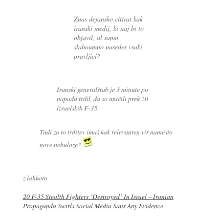
Znas dejansko citirat kak
iranski medij, ki naj bi to
objavil, al samo
slaboumno nasedes vsaki
pravljici?
Iranski generalštab je 3 minute po
napadu trdil, da so uničili prek 20
izraelskih F-35.
Tudi za to trditev imaš kak relevanten vir namesto
nove nebuloze?
z lahkoto
20 F-35 Stealth Fighters ‘Destroyed’ In Israel – Iranian
Propaganda Swirls Social Media Sans Any Evidence