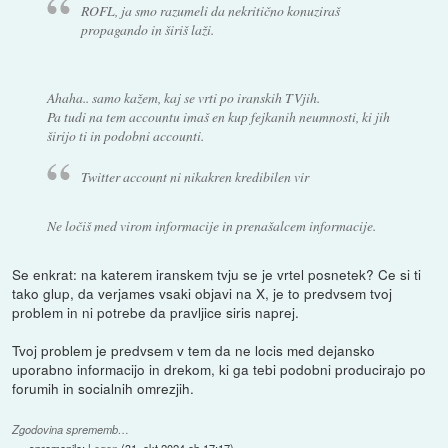
ROFL, ja smo razumeli da nekritično konuziraš
propagando in širiš laži.
Ahaha.. samo kažem, kaj se vrti po iranskih TVjih.
Pa tudi na tem accountu imaš en kup fejkanih neumnosti, ki jih
širijo ti in podobni accounti.
Twitter account ni nikakren kredibilen vir
Ne ločiš med virom informacije in prenašalcem informacije.
Se enkrat: na katerem iranskem tvju se je vrtel posnetek? Ce si ti
tako glup, da verjames vsaki objavi na X, je to predvsem tvoj
problem in ni potrebe da pravljice siris naprej.
Tvoj problem je predvsem v tem da ne locis med dejansko
uporabno informacijo in drekom, ki ga tebi podobni producirajo po
forumih in socialnih omrezjih.
Zgodovina sprememb…
spremenilo:
Legon
(
31. okt 2024 ob 17:17
)