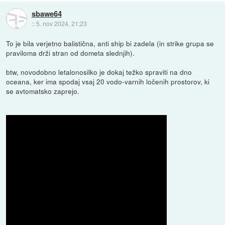
sbawe64
::
5. nov 2024, 21:23
To je bila verjetno balistična, anti ship bi zadela (in strike grupa se
praviloma drži stran od dometa slednjih).
btw, novodobno letalonosilko je dokaj težko spraviti na dno
oceana, ker ima spodaj vsaj 20 vodo-varnih ločenih prostorov, ki
se avtomatsko zaprejo.