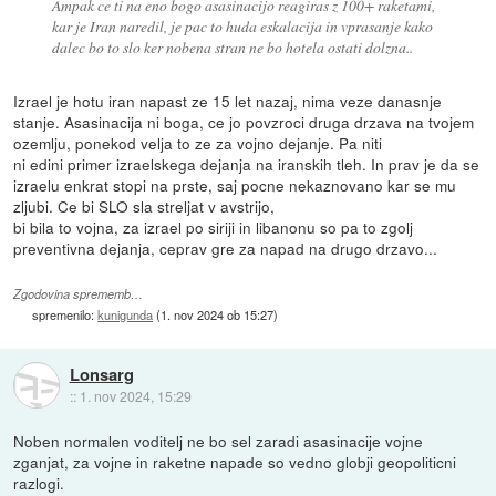
Ampak ce ti na eno bogo asasinacijo reagiras z 100+ raketami,
kar je Iran naredil, je pac to huda eskalacija in vprasanje kako
dalec bo to slo ker nobena stran ne bo hotela ostati dolzna..
Izrael je hotu iran napast ze 15 let nazaj, nima veze danasnje
stanje. Asasinacija ni boga, ce jo povzroci druga drzava na tvojem
ozemlju, ponekod velja to ze za vojno dejanje. Pa niti
ni edini primer izraelskega dejanja na iranskih tleh. In prav je da se
izraelu enkrat stopi na prste, saj pocne nekaznovano kar se mu
zljubi. Ce bi SLO sla streljat v avstrijo,
bi bila to vojna, za izrael po siriji in libanonu so pa to zgolj
preventivna dejanja, ceprav gre za napad na drugo drzavo...
Zgodovina sprememb…
spremenilo:
kunigunda
(
1. nov 2024 ob 15:27
)
Lonsarg
::
1. nov 2024, 15:29
Noben normalen voditelj ne bo sel zaradi asasinacije vojne
zganjat, za vojne in raketne napade so vedno globji geopoliticni
razlogi.