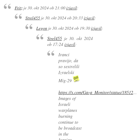
Fritz
je
30. okt 2024 ob 21:00
izjavil
:
Strel455
je
30. okt 2024 ob 20:33
izjavil
:
Legon
je
30. okt 2024 ob 19:30
izjavil
:
Strel455
je
30. okt 2024
ob 17:24
izjavil
:
Iranci
pravijo, da
so sestrelili
Izraelski
Mig-29
https://x.com/Gaza_Monitor/status/18512
...
Images of
Israeli
warplanes
burning
continue to
be broadcast
in the
Iranian