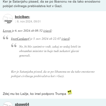
Ker je Satanjahu pissed, da se po libanonu ne da tako enostavno
pobijat civilnega prebivalstva kot v Gazi.
bciciban-
::
6. nov 2024, 09:01
Legon
je
6. nov 2024 ob 08:52
izjavil
:
IgorCardanof
je
5. nov 2024 ob 22:07
izjavil
:
No, bi blo zanimivo vedt, zakaj so sedaj leteli in
obrambni minister in baje tudi nekateri glavni
generali.
Ker je Satanjahu pissed, da se po libanonu ne da tako enostavno
pobijat civilnega prebivalstva kot v Gazi.
Zdej mu bo Lažje, ko imel podporo Trumpa
sbawe64