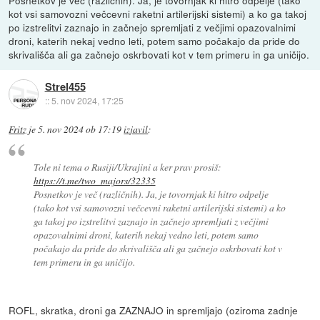
Posnetkov je več (različnih). Ja, je tovornjak ki hitro odpelje (tako
kot vsi samovozni večcevni raketni artilerijski sistemi) a ko ga takoj
po izstrelitvi zaznajo in začnejo spremljati z večjimi opazovalnimi
droni, katerih nekaj vedno leti, potem samo počakajo da pride do
skrivališča ali ga začnejo oskrbovati kot v tem primeru in ga uničijo.
Strel455
::
5. nov 2024, 17:25
Fritz
je
5. nov 2024 ob 17:19
izjavil
:
Tole ni tema o Rusiji/Ukrajini a ker prav prosiš:
https://t.me/two_majors/32335
Posnetkov je več (različnih). Ja, je tovornjak ki hitro odpelje
(tako kot vsi samovozni večcevni raketni artilerijski sistemi) a ko
ga takoj po izstrelitvi zaznajo in začnejo spremljati z večjimi
opazovalnimi droni, katerih nekaj vedno leti, potem samo
počakajo da pride do skrivališča ali ga začnejo oskrbovati kot v
tem primeru in ga uničijo.
ROFL, skratka, droni ga ZAZNAJO in spremljajo (oziroma zadnje