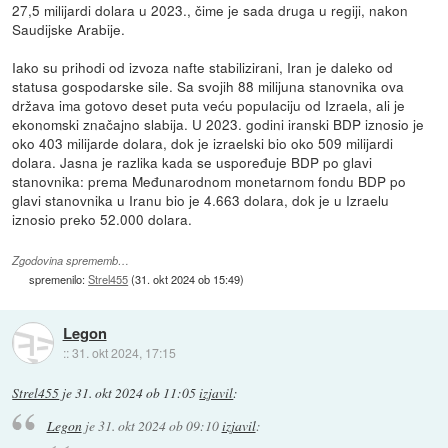
27,5 milijardi dolara u 2023., čime je sada druga u regiji, nakon
Saudijske Arabije.
Iako su prihodi od izvoza nafte stabilizirani, Iran je daleko od
statusa gospodarske sile. Sa svojih 88 milijuna stanovnika ova
država ima gotovo deset puta veću populaciju od Izraela, ali je
ekonomski značajno slabija. U 2023. godini iranski BDP iznosio je
oko 403 milijarde dolara, dok je izraelski bio oko 509 milijardi
dolara. Jasna je razlika kada se uspoređuje BDP po glavi
stanovnika: prema Međunarodnom monetarnom fondu BDP po
glavi stanovnika u Iranu bio je 4.663 dolara, dok je u Izraelu
iznosio preko 52.000 dolara.
Zgodovina sprememb…
spremenilo:
Strel455
(
31. okt 2024 ob 15:49
)
Legon
::
31. okt 2024, 17:15
Strel455
je
31. okt 2024 ob 11:05
izjavil
:
Legon
je
31. okt 2024 ob 09:10
izjavil
: