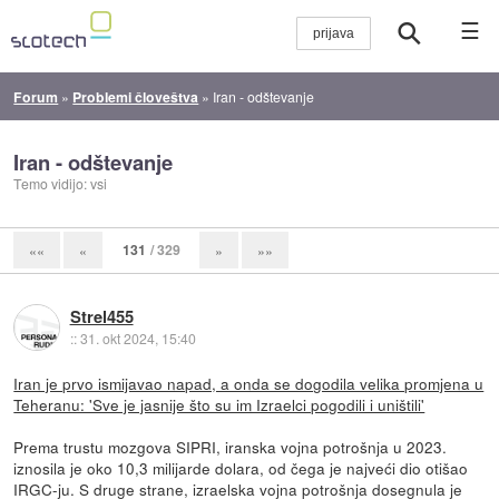
☰
Forum
»
Problemi človeštva
»
Iran - odštevanje
Iran - odštevanje
Temo vidijo: vsi
131
/ 329
««
«
»
»»
Strel455
::
31. okt 2024, 15:40
Iran je prvo ismijavao napad, a onda se dogodila velika promjena u
Teheranu: 'Sve je jasnije što su im Izraelci pogodili i uništili'
Prema trustu mozgova SIPRI, iranska vojna potrošnja u 2023.
iznosila je oko 10,3 milijarde dolara, od čega je najveći dio otišao
IRGC-ju. S druge strane, izraelska vojna potrošnja dosegnula je