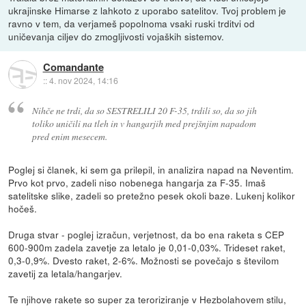
ukrajinske Himarse z lahkoto z uporabo satelitov. Tvoj problem je
ravno v tem, da verjameš popolnoma vsaki ruski trditvi od
uničevanja ciljev do zmogljivosti vojaških sistemov.
Comandante
::
4. nov 2024, 14:16
Nihče ne trdi, da so SESTRELILI 20 F-35, trdili so, da so jih
toliko uničili na tleh in v hangarjih med prejšnjim napadom
pred enim mesecem.
Poglej si članek, ki sem ga prilepil, in analizira napad na Neventim.
Prvo kot prvo, zadeli niso nobenega hangarja za F-35. Imaš
satelitske slike, zadeli so pretežno pesek okoli baze. Lukenj kolikor
hočeš.
Druga stvar - poglej izračun, verjetnost, da bo ena raketa s CEP
600-900m zadela zavetje za letalo je 0,01-0,03%. Trideset raket,
0,3-0,9%. Dvesto raket, 2-6%. Možnosti se povečajo s številom
zavetij za letala/hangarjev.
Te njihove rakete so super za teroriziranje v Hezbolahovem stilu,