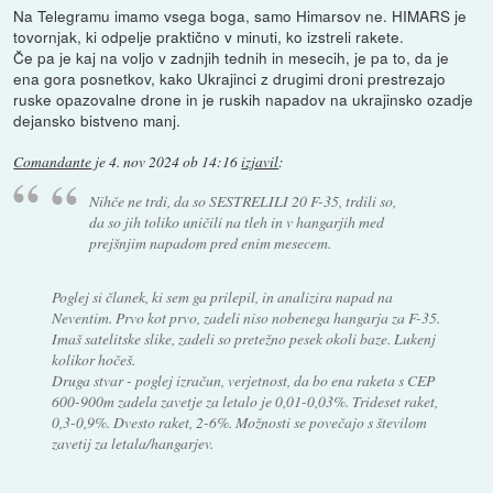
Na Telegramu imamo vsega boga, samo Himarsov ne. HIMARS je
tovornjak, ki odpelje praktično v minuti, ko izstreli rakete.
Če pa je kaj na voljo v zadnjih tednih in mesecih, je pa to, da je
ena gora posnetkov, kako Ukrajinci z drugimi droni prestrezajo
ruske opazovalne drone in je ruskih napadov na ukrajinsko ozadje
dejansko bistveno manj.
Comandante
je
4. nov 2024 ob 14:16
izjavil
:
Nihče ne trdi, da so SESTRELILI 20 F-35, trdili so,
da so jih toliko uničili na tleh in v hangarjih med
prejšnjim napadom pred enim mesecem.
Poglej si članek, ki sem ga prilepil, in analizira napad na
Neventim. Prvo kot prvo, zadeli niso nobenega hangarja za F-35.
Imaš satelitske slike, zadeli so pretežno pesek okoli baze. Lukenj
kolikor hočeš.
Druga stvar - poglej izračun, verjetnost, da bo ena raketa s CEP
600-900m zadela zavetje za letalo je 0,01-0,03%. Trideset raket,
0,3-0,9%. Dvesto raket, 2-6%. Možnosti se povečajo s številom
zavetij za letala/hangarjev.