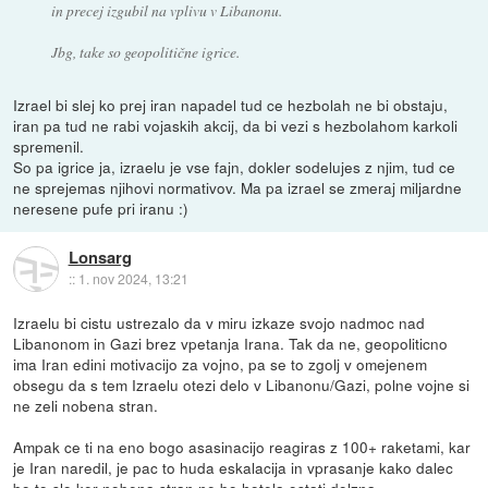
in precej izgubil na vplivu v Libanonu.
Jbg, take so geopolitične igrice.
Izrael bi slej ko prej iran napadel tud ce hezbolah ne bi obstaju,
iran pa tud ne rabi vojaskih akcij, da bi vezi s hezbolahom karkoli
spremenil.
So pa igrice ja, izraelu je vse fajn, dokler sodelujes z njim, tud ce
ne sprejemas njihovi normativov. Ma pa izrael se zmeraj miljardne
neresene pufe pri iranu :)
Lonsarg
::
1. nov 2024, 13:21
Izraelu bi cistu ustrezalo da v miru izkaze svojo nadmoc nad
Libanonom in Gazi brez vpetanja Irana. Tak da ne, geopoliticno
ima Iran edini motivacijo za vojno, pa se to zgolj v omejenem
obsegu da s tem Izraelu otezi delo v Libanonu/Gazi, polne vojne si
ne zeli nobena stran.
Ampak ce ti na eno bogo asasinacijo reagiras z 100+ raketami, kar
je Iran naredil, je pac to huda eskalacija in vprasanje kako dalec
bo to slo ker nobena stran ne bo hotela ostati dolzna..