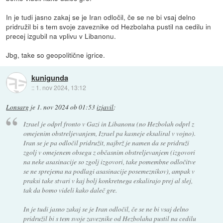
In je tudi jasno zakaj se je Iran odločil, če se ne bi vsaj delno
pridružil bi s tem svoje zaveznike od Hezbolaha pustil na cedilu in
precej izgubil na vplivu v Libanonu.
Jbg, take so geopolitične igrice.
kunigunda
::
1. nov 2024, 13:12
Lonsarg
je
1. nov 2024 ob 01:53
izjavil
:
Izrael je odprl fronto v Gazi in Libanonu (no Hezbolah odprl z
omejenim obstreljevanjem, Izrael pa kasneje eksaliral v vojno).
Iran se je pa odločil pridružit, najbrž je namen da se pridruži
zgolj v omejenem obsegu z občasnim obstreljevanjem (izgovori
na neke asasinacije so zgolj izgovori, take pomembne odločitve
se ne sprejema na podlagi asasinacije posemeznikov), ampak v
praksi take stvari v kaj bolj konkretnega eskalirajo prej al slej,
tak da bomo videli kako daleč gre.
In je tudi jasno zakaj se je Iran odločil, če se ne bi vsaj delno
pridružil bi s tem svoje zaveznike od Hezbolaha pustil na cedilu