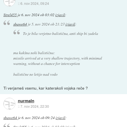
::
6. nov 2024, 09:24
Strel455
je
6. nov 2024 ob 03:02
izjavil
:
sbawe64
je
5. nov 2024 ob 21:23
izjavil
:
To je bila verjetno balistična, anti ship bi zadela
ma kakšna neki balistična:
missile arrived at a very shallow trajectory, with minimal
warning, without a chance for interception
balistične ne letijo nad vodo
Ti verjameš vsemu, kar katerakoli vojska reče ?
nurmaln
::
7. nov 2024, 22:30
sbawe64
je
6. nov 2024 ob 09:24
izjavil
:
Strel455
je
6. nov 2024 ob 03:02
izjavil
: