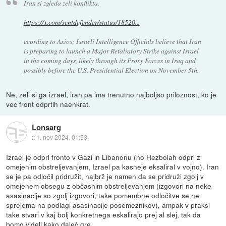
Iran si zgleda zeli konflikta.
https://x.com/sentdefender/status/18520...
ccording to Axios; Israeli Intelligence Officials believe that Iran
is preparing to launch a Major Retaliatory Strike against Israel
in the coming days, likely through its Proxy Forces in Iraq and
possibly before the U.S. Presidential Election on November 5th.
Ne, zeli si ga izrael, iran pa ima trenutno najboljso priloznost, ko je
vec front odprtih naenkrat.
Lonsarg
::
1. nov 2024, 01:53
Izrael je odprl fronto v Gazi in Libanonu (no Hezbolah odprl z
omejenim obstreljevanjem, Izrael pa kasneje eksaliral v vojno). Iran
se je pa odločil pridružit, najbrž je namen da se pridruži zgolj v
omejenem obsegu z občasnim obstreljevanjem (izgovori na neke
asasinacije so zgolj izgovori, take pomembne odločitve se ne
sprejema na podlagi asasinacije posemeznikov), ampak v praksi
take stvari v kaj bolj konkretnega eskalirajo prej al slej, tak da
bomo videli kako daleč gre.