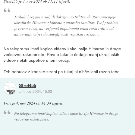
Strel455
je
4. nov 2024 ob 11:11
izjavil
:
Tralala brez materialnih dokazov so trditve, da Rusi uničujejo
ukrajinske Himarse z lahkoto z uporabo satelitov. Tvoj problem
je ravno v tem, da verjameš popolnoma vsaki ruski trditvi od
uničevanja ciljev do zmogljivosti vojaških sistemov.
Na telegramu imaš kopico videov kako lovijo Himarse in druge
večcevne raketomete. Ravno tako je čedalje manj ukrajinskih
videov nekih uspehov s temi orožji.
Teh nebuloz z iranske strani pa tukaj ni nihče lepil razen tebe.
Strel455
::
4. nov 2024, 15:03
Fritz
je
4. nov 2024 ob 14:34
izjavil
:
Na telegramu imaš kopico videov kako lovijo Himarse in druge
večcevne raketomete.