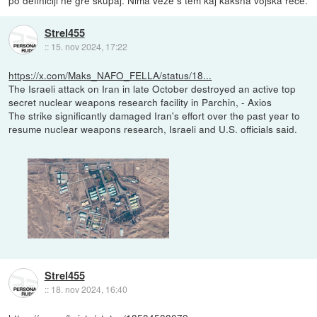
po definiciji ne gre skupaj. Nima veze s tem kaj kakšna vojska reče.
Strel455
::
15. nov 2024, 17:22
https://x.com/Maks_NAFO_FELLA/status/18...
The Israeli attack on Iran in late October destroyed an active top
secret nuclear weapons research facility in Parchin, - Axios
The strike significantly damaged Iran's effort over the past year to
resume nuclear weapons research, Israeli and U.S. officials said.
Strel455
::
18. nov 2024, 16:40