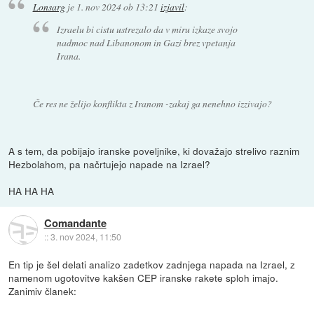
Lonsarg
je
1. nov 2024 ob 13:21
izjavil
:
Izraelu bi cistu ustrezalo da v miru izkaze svojo
nadmoc nad Libanonom in Gazi brez vpetanja
Irana.
Če res ne želijo konflikta z Iranom -zakaj ga nenehno izzivajo?
A s tem, da pobijajo iranske poveljnike, ki dovažajo strelivo raznim
Hezbolahom, pa načrtujejo napade na Izrael?
HA HA HA
Comandante
::
3. nov 2024, 11:50
En tip je šel delati analizo zadetkov zadnjega napada na Izrael, z
namenom ugotovitve kakšen CEP iranske rakete sploh imajo.
Zanimiv članek: