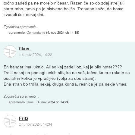
točno zadeti pa ne morejo ničesar. Razen če so do zdaj streljali
staro robo, nova pa je bistveno boljša. Trenutno kaže, da bomo
zvedeli čez nekaj dni.
Zgodovina sprememb…
spremenilo:
Comandante
(
4. nov 2024 ob 14:18
)
fikus_
::
4. nov 2024, 14:22
En hangar ima luknjo. Ali so kaj zadeli oz. kaj je bilo noter????
Trditi nekaj na podlagi nekih slik, ko ne veš, točno katere rakete so
poslali in koliko je vprašljivo (velja za obe strani).
Ena stran bo trdila nekaj, druga kontra, resnica je pa nekje vmes.
Zgodovina sprememb…
spremenilo:
fikus_
(
4. nov 2024 ob 14:24
)
Fritz
::
4. nov 2024, 14:34