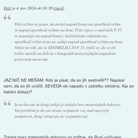
Fritz
je
4. nov 2024 ob 10:38
izjavil
:
Tebi očitno ni jasno, da mešaš napad Irana na apartheid režim
in napad apartheid režima na Iran. Tiste izjave o uničenih F-35
se nanašajo na napad Irana z balističnimi raketami na
apartheid režim in ne na zadnji napad apartheid režima na Iran.
Nihče ne trdi, da so SESTRELILI 20 F-35, trdili so, da so jih
toliko uničili na tleh in v hangarjih med prejšnjim napadom
pred enim mesecem.
JAZ NIČ NE MEŠAM. Kdo je pisal, da so jih sestrelili?? Napisal
sem, da so jih uničili. SEVEDA ob napadu v začetku oktobra. Kje so
kakšni dokazi?
In to kar eni in drugi trdijo je tralala brez materialnih dokazov.
Vaš problem je da eni strani verjamete vse, tudi največje
neumnosti, drugi strani pa ne verjamete nič.
Tralala brez materialnih dokazov so trditve, da Rusi uničujejo