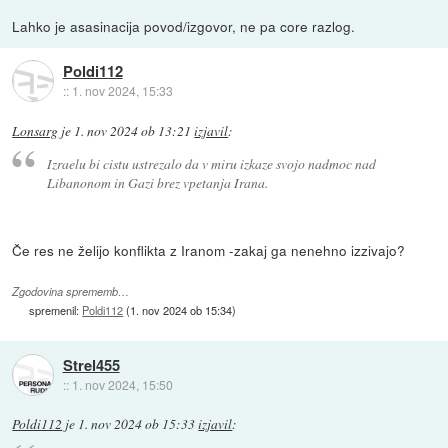
Lahko je asasinacija povod/izgovor, ne pa core razlog.
Poldi112
::
1. nov 2024, 15:33
Lonsarg
je
1. nov 2024 ob 13:21
izjavil
:
Izraelu bi cistu ustrezalo da v miru izkaze svojo nadmoc nad
Libanonom in Gazi brez vpetanja Irana.
Če res ne želijo konflikta z Iranom -zakaj ga nenehno izzivajo?
Zgodovina sprememb…
spremenil:
Poldi112
(
1. nov 2024 ob 15:34
)
Strel455
::
1. nov 2024, 15:50
Poldi112
je
1. nov 2024 ob 15:33
izjavil
: