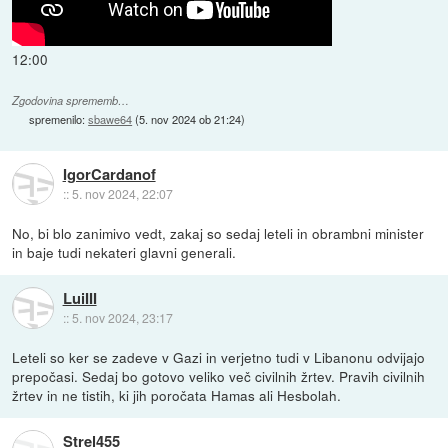
12:00
Zgodovina sprememb…
spremenilo:
sbawe64
(
5. nov 2024 ob 21:24
)
IgorCardanof
::
5. nov 2024, 22:07
No, bi blo zanimivo vedt, zakaj so sedaj leteli in obrambni minister
in baje tudi nekateri glavni generali.
LuiIII
::
5. nov 2024, 23:17
Leteli so ker se zadeve v Gazi in verjetno tudi v Libanonu odvijajo
prepočasi. Sedaj bo gotovo veliko več civilnih žrtev. Pravih civilnih
žrtev in ne tistih, ki jih poročata Hamas ali Hesbolah.
Strel455