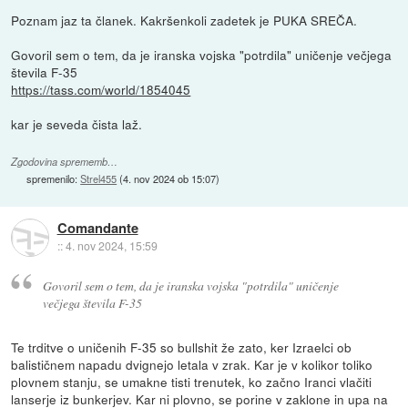
Poznam jaz ta članek. Kakršenkoli zadetek je PUKA SREČA.
Govoril sem o tem, da je iranska vojska "potrdila" uničenje večjega
števila F-35
https://tass.com/world/1854045
kar je seveda čista laž.
Zgodovina sprememb…
spremenilo:
Strel455
(
4. nov 2024 ob 15:07
)
Comandante
::
4. nov 2024, 15:59
Govoril sem o tem, da je iranska vojska "potrdila" uničenje
večjega števila F-35
Te trditve o uničenih F-35 so bullshit že zato, ker Izraelci ob
balističnem napadu dvignejo letala v zrak. Kar je v kolikor toliko
plovnem stanju, se umakne tisti trenutek, ko začno Iranci vlačiti
lanserje iz bunkerjev. Kar ni plovno, se porine v zaklone in upa na