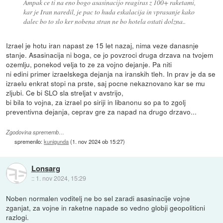
Ampak ce ti na eno bogo asasinacijo reagiras z 100+ raketami,
kar je Iran naredil, je pac to huda eskalacija in vprasanje kako
dalec bo to slo ker nobena stran ne bo hotela ostati dolzna..
Izrael je hotu iran napast ze 15 let nazaj, nima veze danasnje
stanje. Asasinacija ni boga, ce jo povzroci druga drzava na tvojem
ozemlju, ponekod velja to ze za vojno dejanje. Pa niti
ni edini primer izraelskega dejanja na iranskih tleh. In prav je da se
izraelu enkrat stopi na prste, saj pocne nekaznovano kar se mu
zljubi. Ce bi SLO sla streljat v avstrijo,
bi bila to vojna, za izrael po siriji in libanonu so pa to zgolj
preventivna dejanja, ceprav gre za napad na drugo drzavo...
Zgodovina sprememb…
spremenilo:
kunigunda
(
1. nov 2024 ob 15:27
)
Lonsarg
::
1. nov 2024, 15:29
Noben normalen voditelj ne bo sel zaradi asasinacije vojne
zganjat, za vojne in raketne napade so vedno globji geopoliticni
razlogi.