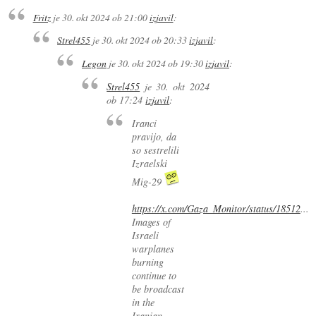
Fritz
je
30. okt 2024 ob 21:00
izjavil
:
Strel455
je
30. okt 2024 ob 20:33
izjavil
:
Legon
je
30. okt 2024 ob 19:30
izjavil
:
Strel455
je
30. okt 2024
ob 17:24
izjavil
:
Iranci
pravijo, da
so sestrelili
Izraelski
Mig-29
https://x.com/Gaza_Monitor/status/18512
...
Images of
Israeli
warplanes
burning
continue to
be broadcast
in the
Iranian