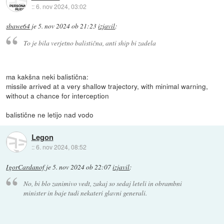
::
6. nov 2024, 03:02
sbawe64
je
5. nov 2024 ob 21:23
izjavil
:
To je bila verjetno balistična, anti ship bi zadela
ma kakšna neki balistična:
missile arrived at a very shallow trajectory, with minimal warning,
without a chance for interception
balistične ne letijo nad vodo
Legon
::
6. nov 2024, 08:52
IgorCardanof
je
5. nov 2024 ob 22:07
izjavil
:
No, bi blo zanimivo vedt, zakaj so sedaj leteli in obrambni
minister in baje tudi nekateri glavni generali.