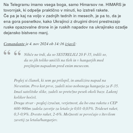
Na Telegramu imamo vsega boga, samo Himarsov ne. HIMARS je
tovornjak, ki odpelje praktično v minuti, ko izstreli rakete.
Če pa je kaj na voljo v zadnjih tednih in mesecih, je pa to, da je
ena gora posnetkov, kako Ukrajinci z drugimi droni prestrezajo
ruske opazovalne drone in je ruskih napadov na ukrajinsko ozadje
dejansko bistveno manj.
Comandante
je
4. nov 2024 ob 14:16
izjavil
:
Nihče ne trdi, da so SESTRELILI 20 F-35, trdili so,
da so jih toliko uničili na tleh in v hangarjih med
prejšnjim napadom pred enim mesecem.
Poglej si članek, ki sem ga prilepil, in analizira napad na
Neventim. Prvo kot prvo, zadeli niso nobenega hangarja za F-35.
Imaš satelitske slike, zadeli so pretežno pesek okoli baze. Lukenj
kolikor hočeš.
Druga stvar - poglej izračun, verjetnost, da bo ena raketa s CEP
600-900m zadela zavetje za letalo je 0,01-0,03%. Trideset raket,
0,3-0,9%. Dvesto raket, 2-6%. Možnosti se povečajo s številom
zavetij za letala/hangarjev.