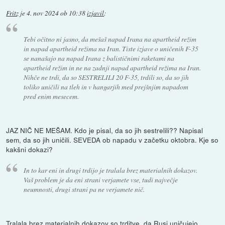
Fritz
je
4. nov 2024 ob 10:38
izjavil
:
Tebi očitno ni jasno, da mešaš napad Irana na apartheid režim
in napad apartheid režima na Iran. Tiste izjave o uničenih F-35
se nanašajo na napad Irana z balističnimi raketami na
apartheid režim in ne na zadnji napad apartheid režima na Iran.
Nihče ne trdi, da so SESTRELILI 20 F-35, trdili so, da so jih
toliko uničili na tleh in v hangarjih med prejšnjim napadom
pred enim mesecem.
JAZ NIČ NE MEŠAM. Kdo je pisal, da so jih sestrelili?? Napisal
sem, da so jih uničili. SEVEDA ob napadu v začetku oktobra. Kje so
kakšni dokazi?
In to kar eni in drugi trdijo je tralala brez materialnih dokazov.
Vaš problem je da eni strani verjamete vse, tudi največje
neumnosti, drugi strani pa ne verjamete nič.
Tralala brez materialnih dokazov so trditve, da Rusi uničujejo