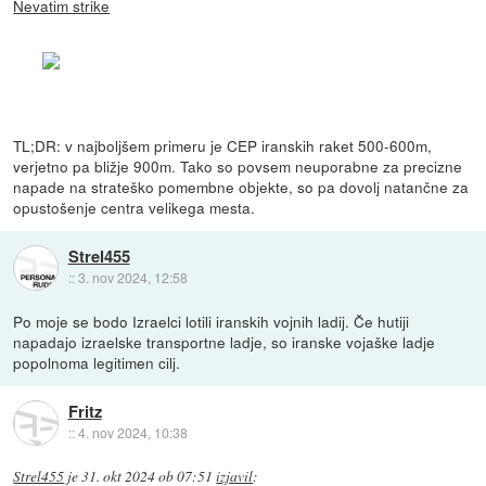
Nevatim strike
TL;DR: v najboljšem primeru je CEP iranskih raket 500-600m,
verjetno pa bližje 900m. Tako so povsem neuporabne za precizne
napade na strateško pomembne objekte, so pa dovolj natančne za
opustošenje centra velikega mesta.
Strel455
::
3. nov 2024, 12:58
Po moje se bodo Izraelci lotili iranskih vojnih ladij. Če hutiji
napadajo izraelske transportne ladje, so iranske vojaške ladje
popolnoma legitimen cilj.
Fritz
::
4. nov 2024, 10:38
Strel455
je
31. okt 2024 ob 07:51
izjavil
: