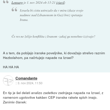
Lonsarg
je
1. nov 2024 ob 13:21
izjavil
:
Izraelu bi cistu ustrezalo da v miru izkaze svojo
nadmoc nad Libanonom in Gazi brez vpetanja
Irana.
Če res ne želijo konflikta z Iranom -zakaj ga nenehno izzivajo?
A s tem, da pobijajo iranske poveljnike, ki dovažajo strelivo raznim
Hezbolahom, pa načrtujejo napade na Izrael?
HA HA HA
Comandante
::
3. nov 2024, 11:50
En tip je šel delati analizo zadetkov zadnjega napada na Izrael, z
namenom ugotovitve kakšen CEP iranske rakete sploh imajo.
Zanimiv članek: