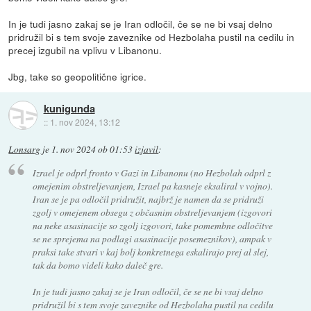
In je tudi jasno zakaj se je Iran odločil, če se ne bi vsaj delno
pridružil bi s tem svoje zaveznike od Hezbolaha pustil na cedilu in
precej izgubil na vplivu v Libanonu.
Jbg, take so geopolitične igrice.
kunigunda
::
1. nov 2024, 13:12
Lonsarg
je
1. nov 2024 ob 01:53
izjavil
:
Izrael je odprl fronto v Gazi in Libanonu (no Hezbolah odprl z
omejenim obstreljevanjem, Izrael pa kasneje eksaliral v vojno).
Iran se je pa odločil pridružit, najbrž je namen da se pridruži
zgolj v omejenem obsegu z občasnim obstreljevanjem (izgovori
na neke asasinacije so zgolj izgovori, take pomembne odločitve
se ne sprejema na podlagi asasinacije posemeznikov), ampak v
praksi take stvari v kaj bolj konkretnega eskalirajo prej al slej,
tak da bomo videli kako daleč gre.
In je tudi jasno zakaj se je Iran odločil, če se ne bi vsaj delno
pridružil bi s tem svoje zaveznike od Hezbolaha pustil na cedilu