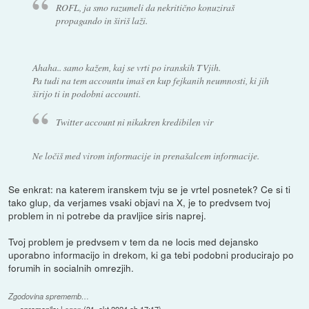
ROFL, ja smo razumeli da nekritično konuziraš
propagando in širiš laži.
Ahaha.. samo kažem, kaj se vrti po iranskih TVjih.
Pa tudi na tem accountu imaš en kup fejkanih neumnosti, ki jih
širijo ti in podobni accounti.
Twitter account ni nikakren kredibilen vir
Ne ločiš med virom informacije in prenašalcem informacije.
Se enkrat: na katerem iranskem tvju se je vrtel posnetek? Ce si ti
tako glup, da verjames vsaki objavi na X, je to predvsem tvoj
problem in ni potrebe da pravljice siris naprej.
Tvoj problem je predvsem v tem da ne locis med dejansko
uporabno informacijo in drekom, ki ga tebi podobni producirajo po
forumih in socialnih omrezjih.
Zgodovina sprememb…
spremenilo:
Legon
(
31. okt 2024 ob 17:17
)