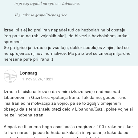
in precej izgubil na vplivu v Libanonu.
Jbg, take so geopolitične igrice.
Izrael bi slej ko prej iran napadel tud ce hezbolah ne bi obstaju,
iran pa tud ne rabi vojaskih akcij, da bi vezi s hezbolahom karkoli
spremenil.
So pa igrice ja, izraelu je vse fajn, dokler sodelujes z njim, tud ce
ne sprejemas njihovi normativov. Ma pa izrael se zmeraj miljardne
neresene pufe pri iranu :)
Lonsarg
::
1. nov 2024, 13:21
Izraelu bi cistu ustrezalo da v miru izkaze svojo nadmoc nad
Libanonom in Gazi brez vpetanja Irana. Tak da ne, geopoliticno
ima Iran edini motivacijo za vojno, pa se to zgolj v omejenem
obsegu da s tem Izraelu otezi delo v Libanonu/Gazi, polne vojne si
ne zeli nobena stran.
Ampak ce ti na eno bogo asasinacijo reagiras z 100+ raketami, kar
je Iran naredil, je pac to huda eskalacija in vprasanje kako dalec
bo to slo ker nobena stran ne bo hotela ostati dolzna..