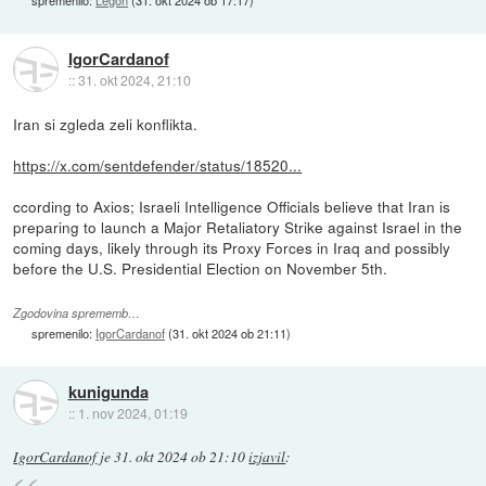
IgorCardanof
::
31. okt 2024, 21:10
Iran si zgleda zeli konflikta.
https://x.com/sentdefender/status/18520...
ccording to Axios; Israeli Intelligence Officials believe that Iran is
preparing to launch a Major Retaliatory Strike against Israel in the
coming days, likely through its Proxy Forces in Iraq and possibly
before the U.S. Presidential Election on November 5th.
Zgodovina sprememb…
spremenilo:
IgorCardanof
(
31. okt 2024 ob 21:11
)
kunigunda
::
1. nov 2024, 01:19
IgorCardanof
je
31. okt 2024 ob 21:10
izjavil
: