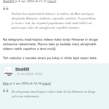
Strel455
je
4. nov 2024 ob 11:11
izjavil
:
Tralala brez materialnih dokazov so trditve, da Rusi uničujejo
ukrajinske Himarse z lahkoto z uporabo satelitov. Tvoj problem
je ravno v tem, da verjameš popolnoma vsaki ruski trditvi od
uničevanja ciljev do zmogljivosti vojaških sistemov.
Na telegramu imaš kopico videov kako lovijo Himarse in druge
večcevne raketomete. Ravno tako je čedalje manj ukrajinskih
videov nekih uspehov s temi orožji.
Teh nebuloz z iranske strani pa tukaj ni nihče lepil razen tebe.
Strel455
::
4. nov 2024, 15:03
Fritz
je
4. nov 2024 ob 14:34
izjavil
:
Na telegramu imaš kopico videov kako lovijo Himarse in druge
večcevne raketomete.