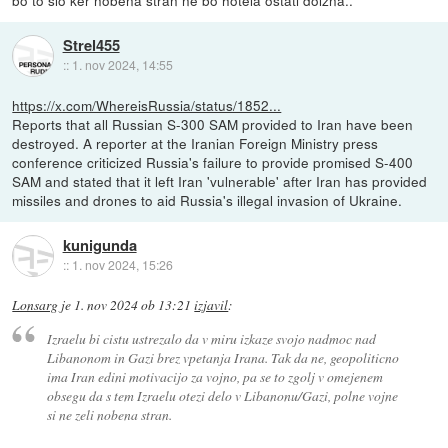
Strel455
::
1. nov 2024, 14:55
https://x.com/WhereisRussia/status/1852...
Reports that all Russian S-300 SAM provided to Iran have been
destroyed. A reporter at the Iranian Foreign Ministry press
conference criticized Russia's failure to provide promised S-400
SAM and stated that it left Iran 'vulnerable' after Iran has provided
missiles and drones to aid Russia's illegal invasion of Ukraine.
kunigunda
::
1. nov 2024, 15:26
Lonsarg
je
1. nov 2024 ob 13:21
izjavil
:
Izraelu bi cistu ustrezalo da v miru izkaze svojo nadmoc nad
Libanonom in Gazi brez vpetanja Irana. Tak da ne, geopoliticno
ima Iran edini motivacijo za vojno, pa se to zgolj v omejenem
obsegu da s tem Izraelu otezi delo v Libanonu/Gazi, polne vojne
si ne zeli nobena stran.