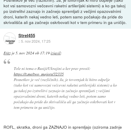
Posnetkov je več (različnih). Ja, je tovornjak ki hitro odpelje (tako
kot vsi samovozni večcevni raketni artilerijski sistemi) a ko ga takoj
po izstrelitvi zaznajo in začnejo spremljati z večjimi opazovalnimi
droni, katerih nekaj vedno leti, potem samo počakajo da pride do
skrivališča ali ga začnejo oskrbovati kot v tem primeru in ga uničijo.
Strel455
::
5. nov 2024, 17:25
Fritz
je
5. nov 2024 ob 17:19
izjavil
:
Tole ni tema o Rusiji/Ukrajini a ker prav prosiš:
https://t.me/two_majors/32335
Posnetkov je več (različnih). Ja, je tovornjak ki hitro odpelje
(tako kot vsi samovozni večcevni raketni artilerijski sistemi) a ko
ga takoj po izstrelitvi zaznajo in začnejo spremljati z večjimi
opazovalnimi droni, katerih nekaj vedno leti, potem samo
počakajo da pride do skrivališča ali ga začnejo oskrbovati kot v
tem primeru in ga uničijo.
ROFL, skratka, droni ga ZAZNAJO in spremljajo (oziroma zadnje