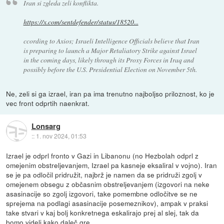
Iran si zgleda zeli konflikta.
https://x.com/sentdefender/status/18520...
ccording to Axios; Israeli Intelligence Officials believe that Iran
is preparing to launch a Major Retaliatory Strike against Israel
in the coming days, likely through its Proxy Forces in Iraq and
possibly before the U.S. Presidential Election on November 5th.
Ne, zeli si ga izrael, iran pa ima trenutno najboljso priloznost, ko je
vec front odprtih naenkrat.
Lonsarg
::
1. nov 2024, 01:53
Izrael je odprl fronto v Gazi in Libanonu (no Hezbolah odprl z
omejenim obstreljevanjem, Izrael pa kasneje eksaliral v vojno). Iran
se je pa odločil pridružit, najbrž je namen da se pridruži zgolj v
omejenem obsegu z občasnim obstreljevanjem (izgovori na neke
asasinacije so zgolj izgovori, take pomembne odločitve se ne
sprejema na podlagi asasinacije posemeznikov), ampak v praksi
take stvari v kaj bolj konkretnega eskalirajo prej al slej, tak da
bomo videli kako daleč gre.