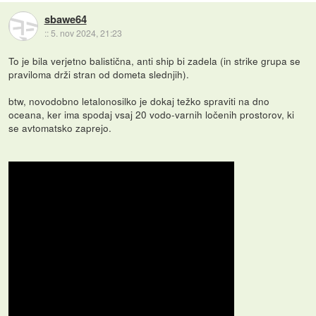
sbawe64
::
5. nov 2024, 21:23
To je bila verjetno balistična, anti ship bi zadela (in strike grupa se
praviloma drži stran od dometa slednjih).
btw, novodobno letalonosilko je dokaj težko spraviti na dno
oceana, ker ima spodaj vsaj 20 vodo-varnih ločenih prostorov, ki
se avtomatsko zaprejo.