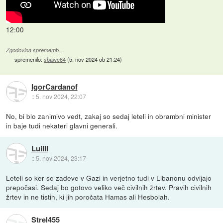
12:00
Zgodovina sprememb…
spremenilo:
sbawe64
(
5. nov 2024 ob 21:24
)
IgorCardanof
::
5. nov 2024, 22:07
No, bi blo zanimivo vedt, zakaj so sedaj leteli in obrambni minister
in baje tudi nekateri glavni generali.
LuiIII
::
5. nov 2024, 23:17
Leteli so ker se zadeve v Gazi in verjetno tudi v Libanonu odvijajo
prepočasi. Sedaj bo gotovo veliko več civilnih žrtev. Pravih civilnih
žrtev in ne tistih, ki jih poročata Hamas ali Hesbolah.
Strel455