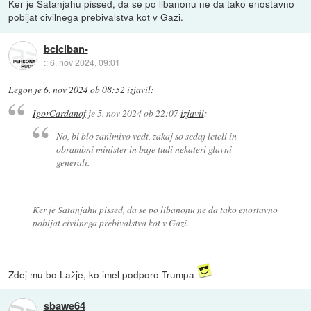
Ker je Satanjahu pissed, da se po libanonu ne da tako enostavno
pobijat civilnega prebivalstva kot v Gazi.
bciciban-
::
6. nov 2024, 09:01
Legon
je
6. nov 2024 ob 08:52
izjavil
:
IgorCardanof
je
5. nov 2024 ob 22:07
izjavil
:
No, bi blo zanimivo vedt, zakaj so sedaj leteli in
obrambni minister in baje tudi nekateri glavni
generali.
Ker je Satanjahu pissed, da se po libanonu ne da tako enostavno
pobijat civilnega prebivalstva kot v Gazi.
Zdej mu bo Lažje, ko imel podporo Trumpa
sbawe64