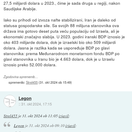
27,5 milijardi dolara u 2023., čime je sada druga u regiji, nakon
Saudijske Arabije.
Iako su prihodi od izvoza nafte stabilizirani, Iran je daleko od
statusa gospodarske sile. Sa svojih 88 milijuna stanovnika ova
država ima gotovo deset puta veću populaciju od Izraela, ali je
ekonomski značajno slabija. U 2023. godini iranski BDP iznosio je
oko 403 milijarde dolara, dok je izraelski bio oko 509 milijardi
dolara. Jasna je razlika kada se uspoređuje BDP po glavi
stanovnika: prema Međunarodnom monetarnom fondu BDP po
glavi stanovnika u Iranu bio je 4.663 dolara, dok je u Izraelu
iznosio preko 52.000 dolara.
Zgodovina sprememb…
spremenilo:
Strel455
(
31. okt 2024 ob 15:49
)
Legon
::
31. okt 2024, 17:15
Strel455
je
31. okt 2024 ob 11:05
izjavil
:
Legon
je
31. okt 2024 ob 09:10
izjavil
: