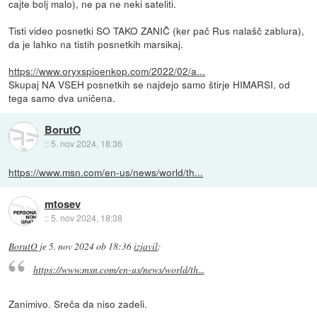
cajte bolj malo), ne pa ne neki sateliti.
Tisti video posnetki SO TAKO ZANIČ (ker pač Rus nalašč zablura),
da je lahko na tistih posnetkih marsikaj.
https://www.oryxspioenkop.com/2022/02/a...
Skupaj NA VSEH posnetkih se najdejo samo štirje HIMARSI, od
tega samo dva uničena.
BorutO
::
5. nov 2024, 18:36
https://www.msn.com/en-us/news/world/th...
mtosev
::
5. nov 2024, 18:38
BorutO
je
5. nov 2024 ob 18:36
izjavil
:
https://www.msn.com/en-us/news/world/th...
Zanimivo. Sreča da niso zadeli.