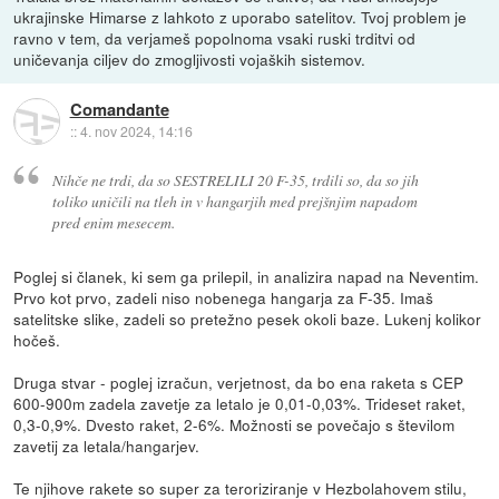
ukrajinske Himarse z lahkoto z uporabo satelitov. Tvoj problem je
ravno v tem, da verjameš popolnoma vsaki ruski trditvi od
uničevanja ciljev do zmogljivosti vojaških sistemov.
Comandante
::
4. nov 2024, 14:16
Nihče ne trdi, da so SESTRELILI 20 F-35, trdili so, da so jih
toliko uničili na tleh in v hangarjih med prejšnjim napadom
pred enim mesecem.
Poglej si članek, ki sem ga prilepil, in analizira napad na Neventim.
Prvo kot prvo, zadeli niso nobenega hangarja za F-35. Imaš
satelitske slike, zadeli so pretežno pesek okoli baze. Lukenj kolikor
hočeš.
Druga stvar - poglej izračun, verjetnost, da bo ena raketa s CEP
600-900m zadela zavetje za letalo je 0,01-0,03%. Trideset raket,
0,3-0,9%. Dvesto raket, 2-6%. Možnosti se povečajo s številom
zavetij za letala/hangarjev.
Te njihove rakete so super za teroriziranje v Hezbolahovem stilu,