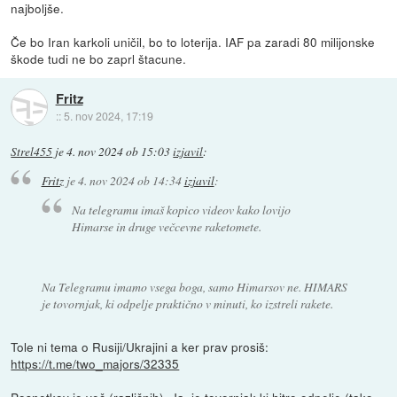
najboljše.
Če bo Iran karkoli uničil, bo to loterija. IAF pa zaradi 80 milijonske
škode tudi ne bo zaprl štacune.
Fritz
::
5. nov 2024, 17:19
Strel455
je
4. nov 2024 ob 15:03
izjavil
:
Fritz
je
4. nov 2024 ob 14:34
izjavil
:
Na telegramu imaš kopico videov kako lovijo
Himarse in druge večcevne raketomete.
Na Telegramu imamo vsega boga, samo Himarsov ne. HIMARS
je tovornjak, ki odpelje praktično v minuti, ko izstreli rakete.
Tole ni tema o Rusiji/Ukrajini a ker prav prosiš:
https://t.me/two_majors/32335