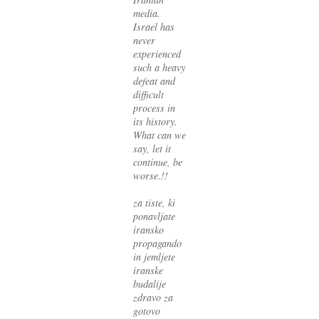
media.
Israel has
never
experienced
such a heavy
defeat and
difficult
process in
its history.
What can we
say, let it
continue, be
worse.!!
za tiste, ki
ponavljate
iransko
propagando
in jemljete
iranske
budalije
zdravo za
gotovo