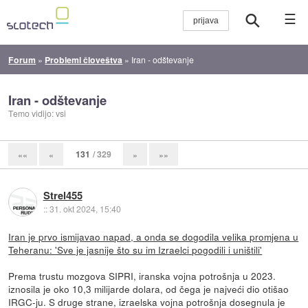
☰
Forum
»
Problemi človeštva
»
Iran - odštevanje
Iran - odštevanje
Temo vidijo: vsi
131
/ 329
««
«
»
»»
Strel455
::
31. okt 2024, 15:40
Iran je prvo ismijavao napad, a onda se dogodila velika promjena u
Teheranu: 'Sve je jasnije što su im Izraelci pogodili i uništili'
Prema trustu mozgova SIPRI, iranska vojna potrošnja u 2023.
iznosila je oko 10,3 milijarde dolara, od čega je najveći dio otišao
IRGC-ju. S druge strane, izraelska vojna potrošnja dosegnula je