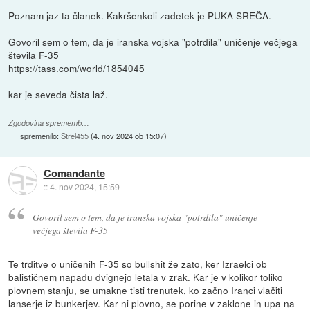
Poznam jaz ta članek. Kakršenkoli zadetek je PUKA SREČA.
Govoril sem o tem, da je iranska vojska "potrdila" uničenje večjega
števila F-35
https://tass.com/world/1854045
kar je seveda čista laž.
Zgodovina sprememb…
spremenilo:
Strel455
(
4. nov 2024 ob 15:07
)
Comandante
::
4. nov 2024, 15:59
Govoril sem o tem, da je iranska vojska "potrdila" uničenje
večjega števila F-35
Te trditve o uničenih F-35 so bullshit že zato, ker Izraelci ob
balističnem napadu dvignejo letala v zrak. Kar je v kolikor toliko
plovnem stanju, se umakne tisti trenutek, ko začno Iranci vlačiti
lanserje iz bunkerjev. Kar ni plovno, se porine v zaklone in upa na