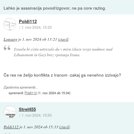
Lahko je asasinacija povod/izgovor, ne pa core razlog.
Poldi112
::
1. nov 2024, 15:33
Lonsarg
je
1. nov 2024 ob 13:21
izjavil
:
Izraelu bi cistu ustrezalo da v miru izkaze svojo nadmoc nad
Libanonom in Gazi brez vpetanja Irana.
Če res ne želijo konflikta z Iranom -zakaj ga nenehno izzivajo?
Zgodovina sprememb…
spremenil:
Poldi112
(
1. nov 2024 ob 15:34
)
Strel455
::
1. nov 2024, 15:50
Poldi112
je
1. nov 2024 ob 15:33
izjavil
: