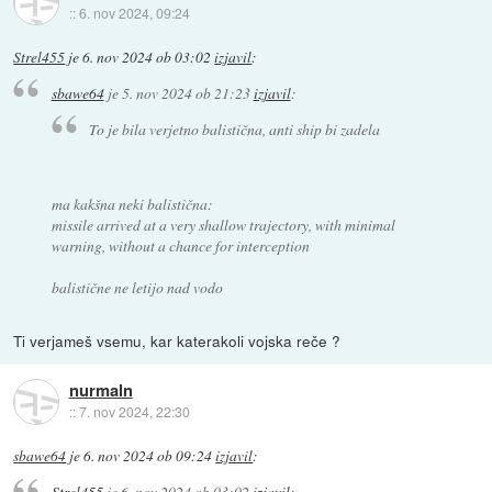
::
6. nov 2024, 09:24
Strel455
je
6. nov 2024 ob 03:02
izjavil
:
sbawe64
je
5. nov 2024 ob 21:23
izjavil
:
To je bila verjetno balistična, anti ship bi zadela
ma kakšna neki balistična:
missile arrived at a very shallow trajectory, with minimal
warning, without a chance for interception
balistične ne letijo nad vodo
Ti verjameš vsemu, kar katerakoli vojska reče ?
nurmaln
::
7. nov 2024, 22:30
sbawe64
je
6. nov 2024 ob 09:24
izjavil
:
Strel455
je
6. nov 2024 ob 03:02
izjavil
: