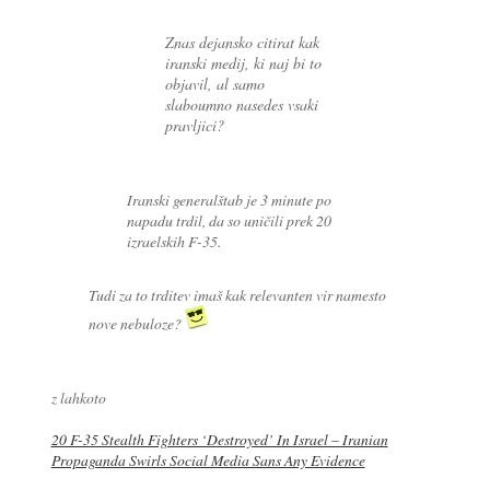
Znas dejansko citirat kak
iranski medij, ki naj bi to
objavil, al samo
slaboumno nasedes vsaki
pravljici?
Iranski generalštab je 3 minute po
napadu trdil, da so uničili prek 20
izraelskih F-35.
Tudi za to trditev imaš kak relevanten vir namesto
nove nebuloze?
z lahkoto
20 F-35 Stealth Fighters ‘Destroyed’ In Israel – Iranian
Propaganda Swirls Social Media Sans Any Evidence