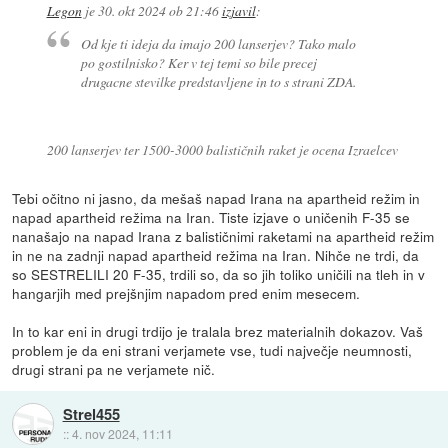
Legon
je
30. okt 2024 ob 21:46
izjavil
:
Od kje ti ideja da imajo 200 lanserjev? Tako malo
po gostilnisko? Ker v tej temi so bile precej
drugacne stevilke predstavljene in to s strani ZDA.
200 lanserjev ter 1500-3000 balističnih raket je ocena Izraelcev
Tebi očitno ni jasno, da mešaš napad Irana na apartheid režim in
napad apartheid režima na Iran. Tiste izjave o uničenih F-35 se
nanašajo na napad Irana z balističnimi raketami na apartheid režim
in ne na zadnji napad apartheid režima na Iran. Nihče ne trdi, da
so SESTRELILI 20 F-35, trdili so, da so jih toliko uničili na tleh in v
hangarjih med prejšnjim napadom pred enim mesecem.
In to kar eni in drugi trdijo je tralala brez materialnih dokazov. Vaš
problem je da eni strani verjamete vse, tudi največje neumnosti,
drugi strani pa ne verjamete nič.
Strel455
::
4. nov 2024, 11:11