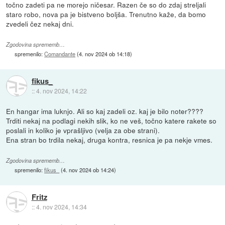
točno zadeti pa ne morejo ničesar. Razen če so do zdaj streljali
staro robo, nova pa je bistveno boljša. Trenutno kaže, da bomo
zvedeli čez nekaj dni.
Zgodovina sprememb…
spremenilo:
Comandante
(
4. nov 2024 ob 14:18
)
fikus_
::
4. nov 2024, 14:22
En hangar ima luknjo. Ali so kaj zadeli oz. kaj je bilo noter????
Trditi nekaj na podlagi nekih slik, ko ne veš, točno katere rakete so
poslali in koliko je vprašljivo (velja za obe strani).
Ena stran bo trdila nekaj, druga kontra, resnica je pa nekje vmes.
Zgodovina sprememb…
spremenilo:
fikus_
(
4. nov 2024 ob 14:24
)
Fritz
::
4. nov 2024, 14:34