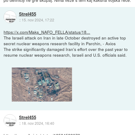
po definiciji ne gre skupaj. Nima veze s tem kaj kakšna vojska reče.
Strel455
::
15. nov 2024, 17:22
https://x.com/Maks_NAFO_FELLA/status/18...
The Israeli attack on Iran in late October destroyed an active top
secret nuclear weapons research facility in Parchin, - Axios
The strike significantly damaged Iran's effort over the past year to
resume nuclear weapons research, Israeli and U.S. officials said.
Strel455
::
18. nov 2024, 16:40