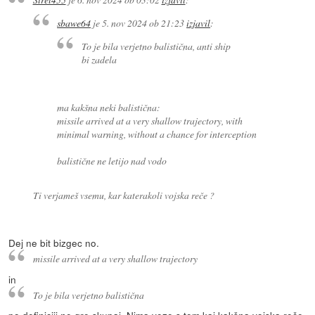
sbawe64
je
5. nov 2024 ob 21:23
izjavil
:
To je bila verjetno balistična, anti ship
bi zadela
ma kakšna neki balistična:
missile arrived at a very shallow trajectory, with
minimal warning, without a chance for interception
balistične ne letijo nad vodo
Ti verjameš vsemu, kar katerakoli vojska reče ?
Dej ne bit bizgec no.
missile arrived at a very shallow trajectory
in
To je bila verjetno balistična