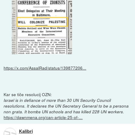
https://x.com/AssalRad/status/139877206...
Kar se tiče resolucij OZN:
Israel is in defiance of more than 30 UN Security Council
resolutions. It declares the UN Secretary General to be a persona
non grata. It bombs UN schools and has killed 228 UN workers.
https://dawnmena.org/can-article-25-of-...
Kalibri