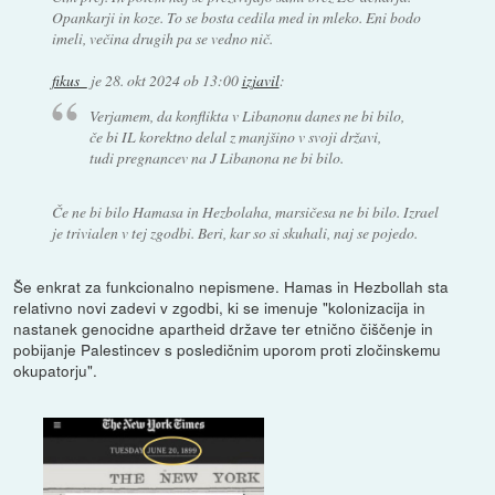
Opankarji in koze. To se bosta cedila med in mleko. Eni bodo
imeli, večina drugih pa se vedno nič.
fikus_
je
28. okt 2024 ob 13:00
izjavil
:
Verjamem, da konflikta v Libanonu danes ne bi bilo,
če bi IL korektno delal z manjšino v svoji državi,
tudi pregnancev na J Libanona ne bi bilo.
Če ne bi bilo Hamasa in Hezbolaha, marsičesa ne bi bilo. Izrael
je trivialen v tej zgodbi. Beri, kar so si skuhali, naj se pojedo.
Še enkrat za funkcionalno nepismene. Hamas in Hezbollah sta
relativno novi zadevi v zgodbi, ki se imenuje "kolonizacija in
nastanek genocidne apartheid države ter etnično čiščenje in
pobijanje Palestincev s posledičnim uporom proti zločinskemu
okupatorju".