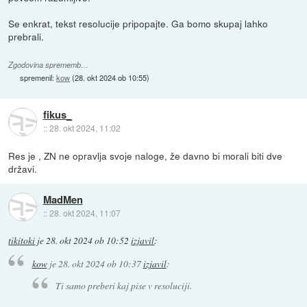
Se enkrat, tekst resolucije pripopajte. Ga bomo skupaj lahko
prebrali.
Zgodovina sprememb…
spremenil:
kow
(
28. okt 2024 ob 10:55
)
fikus_
::
28. okt 2024, 11:02
Res je , ZN ne opravlja svoje naloge, že davno bi morali biti dve
državi.
MadMen
::
28. okt 2024, 11:07
tikitoki
je
28. okt 2024 ob 10:52
izjavil
:
kow
je
28. okt 2024 ob 10:37
izjavil
:
Ti samo preberi kaj pise v resoluciji.