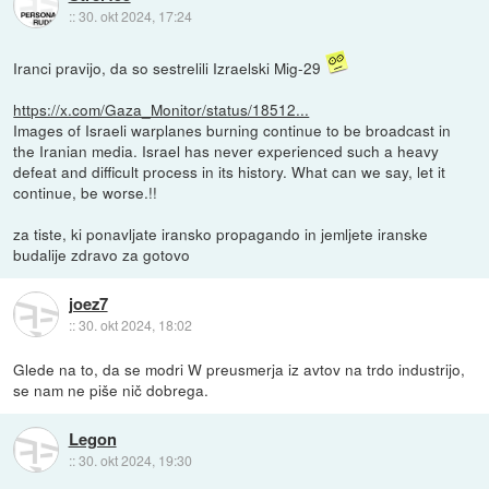
::
30. okt 2024, 17:24
Iranci pravijo, da so sestrelili Izraelski Mig-29
https://x.com/Gaza_Monitor/status/18512...
Images of Israeli warplanes burning continue to be broadcast in
the Iranian media. Israel has never experienced such a heavy
defeat and difficult process in its history. What can we say, let it
continue, be worse.!!
za tiste, ki ponavljate iransko propagando in jemljete iranske
budalije zdravo za gotovo
joez7
::
30. okt 2024, 18:02
Glede na to, da se modri W preusmerja iz avtov na trdo industrijo,
se nam ne piše nič dobrega.
Legon
::
30. okt 2024, 19:30