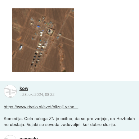
kow
::
28. okt 2024, 08:22
https://www.rtvslo.si/svet/bliznji-vzho...
Komedija. Cela naloga ZN je ocitno, da se pretvarjajo, da Hezbolah
ne obstaja. Vojaki so seveda zadovoljni, ker dobro sluzijo.
mancslo