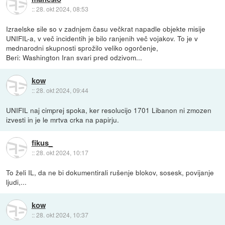
::
28. okt 2024, 08:53
Izraelske sile so v zadnjem času večkrat napadle objekte misije
UNIFIL-a, v več incidentih je bilo ranjenih več vojakov. To je v
mednarodni skupnosti sprožilo veliko ogorčenje,
Beri: Washington Iran svari pred odzivom...
kow
::
28. okt 2024, 09:44
UNIFIL naj cimprej spoka, ker resolucijo 1701 Libanon ni zmozen
izvesti in je le mrtva crka na papirju.
fikus_
::
28. okt 2024, 10:17
To želi IL, da ne bi dokumentirali rušenje blokov, sosesk, povijanje
ljudi,...
kow
::
28. okt 2024, 10:37