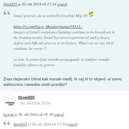
Strel455
je
30. okt 2024 ob 17:24
izjavil
:
Iranci pravijo, da so sestrelili Izraelski Mig-29
https://x.com/Gaza_Monitor/status/18512...
Images of Israeli warplanes burning continue to be broadcast in
the Iranian media. Israel has never experienced such a heavy
defeat and difficult process in its history. What can we say, let it
continue, be worse.!!
za tiste, ki ponavljate iransko propagando in jemljete iranske
budalije zdravo za gotovo
Znas dejansko citirat kak iranski medij, ki naj bi to objavil, al samo
slaboumno nasedes vsaki pravljici?
Strel455
::
30. okt 2024, 20:33
Legon
je
30. okt 2024 ob 19:30
izjavil
:
Strel455
je
30. okt 2024 ob 17:24
izjavil
: