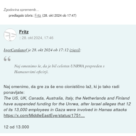
Zgodovina sprememb…
predlagalo izbris:
Fritz
(
28. okt 2024 ob 17:47
)
Fritz
::
28. okt 2024, 17:46
IgorCardanof
je
28. okt 2024 ob 17:12
izjavil
:
Naj omenimo še, da je bil celoten UNRWA prepreden s
Hamasovimi oficirji.
Naj omenimo, da gre za še eno cionistično laž, ki jo tako radi
ponavljate:
The US, UK, Canada, Australia, Italy, the Netherlands and Finland
have suspended funding for the Unrwa, after Israel alleges that 12
of its 13,000 employees in Gaza were involved in Hamas attacks
https://x.com/MiddleEastEye/status/1751...
12 od 13.000