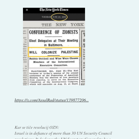
https://x.com/AssalRad/status/139877206...
Kar se tiče resolucij OZN:
Israel is in defiance of more than 30 UN Security Council
resolutions. It declares the UN Secretary General to be a