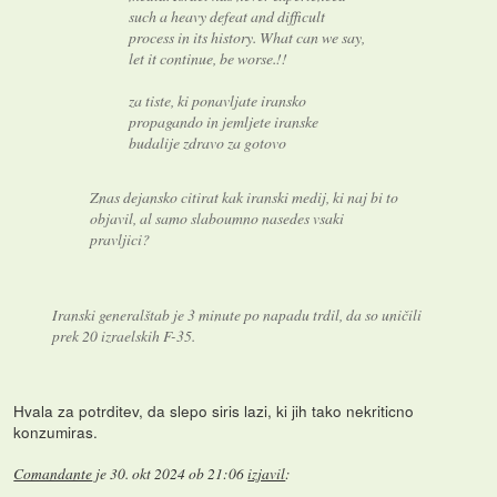
such a heavy defeat and difficult
process in its history. What can we say,
let it continue, be worse.!!
za tiste, ki ponavljate iransko
propagando in jemljete iranske
budalije zdravo za gotovo
Znas dejansko citirat kak iranski medij, ki naj bi to
objavil, al samo slaboumno nasedes vsaki
pravljici?
Iranski generalštab je 3 minute po napadu trdil, da so uničili
prek 20 izraelskih F-35.
Hvala za potrditev, da slepo siris lazi, ki jih tako nekriticno
konzumiras.
Comandante
je
30. okt 2024 ob 21:06
izjavil
: