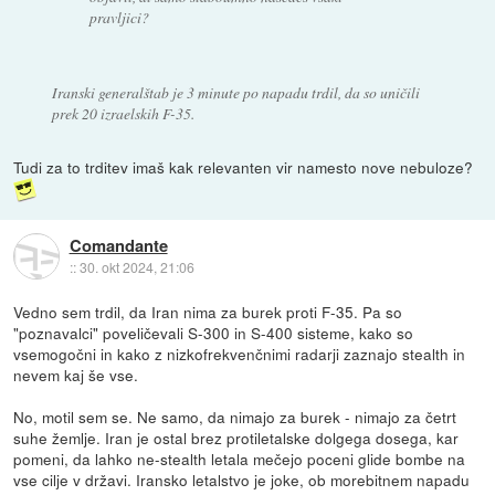
pravljici?
Iranski generalštab je 3 minute po napadu trdil, da so uničili
prek 20 izraelskih F-35.
Tudi za to trditev imaš kak relevanten vir namesto nove nebuloze?
Comandante
::
30. okt 2024, 21:06
Vedno sem trdil, da Iran nima za burek proti F-35. Pa so
"poznavalci" poveličevali S-300 in S-400 sisteme, kako so
vsemogočni in kako z nizkofrekvenčnimi radarji zaznajo stealth in
nevem kaj še vse.
No, motil sem se. Ne samo, da nimajo za burek - nimajo za četrt
suhe žemlje. Iran je ostal brez protiletalske dolgega dosega, kar
pomeni, da lahko ne-stealth letala mečejo poceni glide bombe na
vse cilje v državi. Iransko letalstvo je joke, ob morebitnem napadu