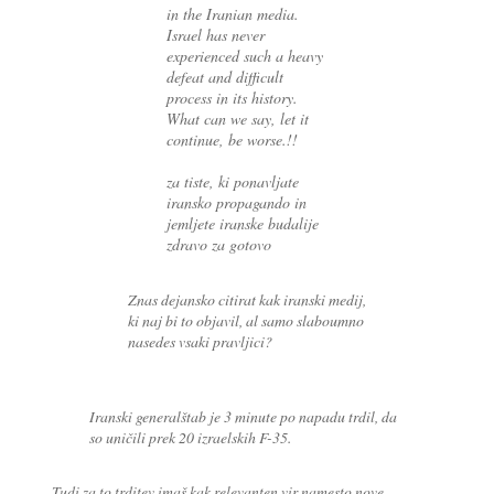
in the Iranian media.
Israel has never
experienced such a heavy
defeat and difficult
process in its history.
What can we say, let it
continue, be worse.!!
za tiste, ki ponavljate
iransko propagando in
jemljete iranske budalije
zdravo za gotovo
Znas dejansko citirat kak iranski medij,
ki naj bi to objavil, al samo slaboumno
nasedes vsaki pravljici?
Iranski generalštab je 3 minute po napadu trdil, da
so uničili prek 20 izraelskih F-35.
Tudi za to trditev imaš kak relevanten vir namesto nove