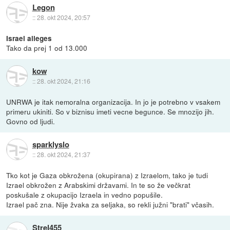
Legon
::
28. okt 2024, 20:57
Israel alleges
Tako da prej 1 od 13.000
kow
::
28. okt 2024, 21:16
UNRWA je itak nemoralna organizacija. In jo je potrebno v vsakem
primeru ukiniti. So v biznisu imeti vecne begunce. Se mnozijo jih.
Govno od ljudi.
sparklyslo
::
28. okt 2024, 21:37
Tko kot je Gaza obkrožena (okupirana) z Izraelom, tako je tudi
Izrael obkrožen z Arabskimi državami. In te so že večkrat
poskušale z okupacijo Izraela in vedno popušile.
Izrael pač zna. Nije žvaka za seljaka, so rekli južni "brati" včasih.
Strel455