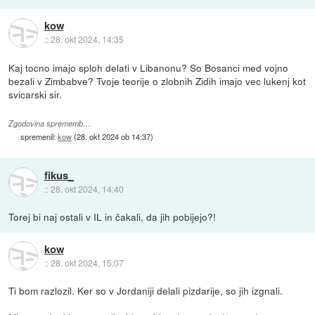
kow
::
28. okt 2024, 14:35
Kaj tocno imajo sploh delati v Libanonu? So Bosanci med vojno
bezali v Zimbabve? Tvoje teorije o zlobnih Zidih imajo vec lukenj kot
svicarski sir.
Zgodovina sprememb…
spremenil:
kow
(
28. okt 2024 ob 14:37
)
fikus_
::
28. okt 2024, 14:40
Torej bi naj ostali v IL in čakali, da jih pobijejo?!
kow
::
28. okt 2024, 15:07
Ti bom razlozil. Ker so v Jordaniji delali pizdarije, so jih izgnali.