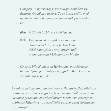
Čim prej. In potem naj se preživljajo sami brez EU
denarja. Opankarji in koze. To se bosta cedila med
in mleko. Eni bodo imeli, večina drugih pa se vedno
nič.
fikus_
je
28. okt 2024 ob 13:00
izjavil
:
Verjamem, da konflikta v Libanonu
danes ne bi bilo, če bi IL korektno
delal z manjšino v svoji državi, tudi
pregnancev na J Libanona ne bi bilo.
Če ne bi bilo Hamasa in Hezbolaha, marsičesa ne
bi bilo. Izrael je trivialen v tej zgodbi. Beri, kar so si
skuhali, naj se pojedo.
Še enkrat za funkcionalno nepismene. Hamas in Hezbollah sta
relativno novi zadevi v zgodbi, ki se imenuje "kolonizacija in
nastanek genocidne apartheid države ter etnično čiščenje in
pobijanje Palestincev s posledičnim uporom proti zločinskemu
okupatorju".