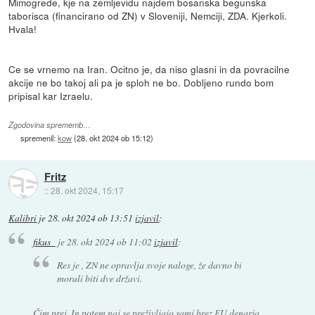
Mimogrede, kje na zemljevidu najdem bosanska begunska
taborisca (financirano od ZN) v Sloveniji, Nemciji, ZDA. Kjerkoli.
Hvala!
Ce se vrnemo na Iran. Ocitno je, da niso glasni in da povracilne
akcije ne bo takoj ali pa je sploh ne bo. Dobljeno rundo bom
pripisal kar Izraelu.
Zgodovina sprememb…
spremenil:
kow
(
28. okt 2024 ob 15:12
)
Fritz
::
28. okt 2024, 15:17
Kalibri
je
28. okt 2024 ob 13:51
izjavil
:
fikus_
je
28. okt 2024 ob 11:02
izjavil
:
Res je , ZN ne opravlja svoje naloge, že davno bi
morali biti dve državi.
Čim prej. In potem naj se preživljajo sami brez EU denarja.