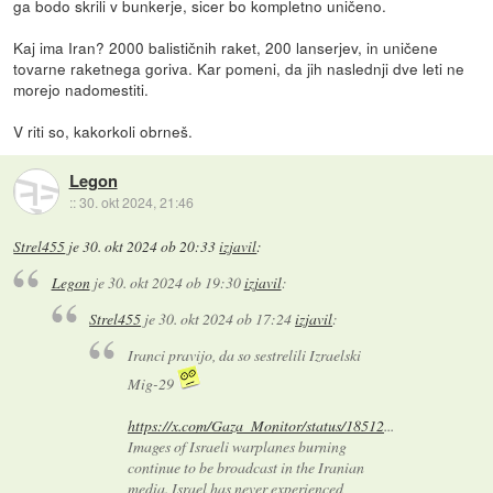
ga bodo skrili v bunkerje, sicer bo kompletno uničeno.
Kaj ima Iran? 2000 balističnih raket, 200 lanserjev, in uničene
tovarne raketnega goriva. Kar pomeni, da jih naslednji dve leti ne
morejo nadomestiti.
V riti so, kakorkoli obrneš.
Legon
::
30. okt 2024, 21:46
Strel455
je
30. okt 2024 ob 20:33
izjavil
:
Legon
je
30. okt 2024 ob 19:30
izjavil
:
Strel455
je
30. okt 2024 ob 17:24
izjavil
:
Iranci pravijo, da so sestrelili Izraelski
Mig-29
https://x.com/Gaza_Monitor/status/18512
...
Images of Israeli warplanes burning
continue to be broadcast in the Iranian
media. Israel has never experienced