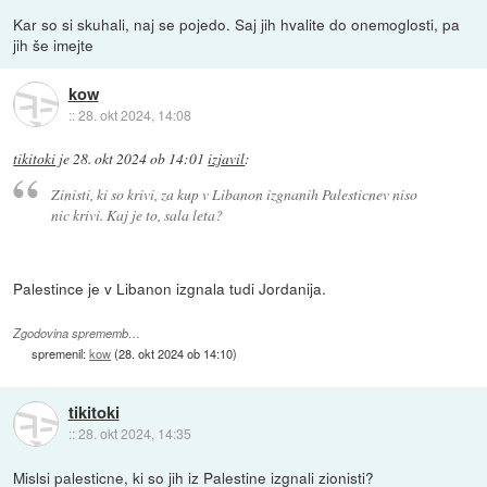
Kar so si skuhali, naj se pojedo. Saj jih hvalite do onemoglosti, pa
jih še imejte
kow
::
28. okt 2024, 14:08
tikitoki
je
28. okt 2024 ob 14:01
izjavil
:
Zinisti, ki so krivi, za kup v Libanon izgnanih Palesticnev niso
nic krivi. Kaj je to, sala leta?
Palestince je v Libanon izgnala tudi Jordanija.
Zgodovina sprememb…
spremenil:
kow
(
28. okt 2024 ob 14:10
)
tikitoki
::
28. okt 2024, 14:35
Mislsi palesticne, ki so jih iz Palestine izgnali zionisti?