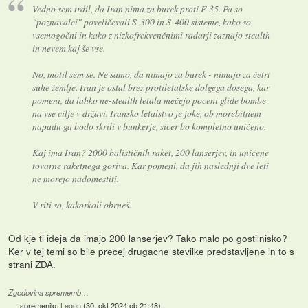
Vedno sem trdil, da Iran nima za burek proti F-35. Pa so
"poznavalci" poveličevali S-300 in S-400 sisteme, kako so
vsemogočni in kako z nizkofrekvenčnimi radarji zaznajo stealth
in nevem kaj še vse.
No, motil sem se. Ne samo, da nimajo za burek - nimajo za četrt
suhe žemlje. Iran je ostal brez protiletalske dolgega dosega, kar
pomeni, da lahko ne-stealth letala mečejo poceni glide bombe
na vse cilje v državi. Iransko letalstvo je joke, ob morebitnem
napadu ga bodo skrili v bunkerje, sicer bo kompletno uničeno.
Kaj ima Iran? 2000 balističnih raket, 200 lanserjev, in uničene
tovarne raketnega goriva. Kar pomeni, da jih naslednji dve leti
ne morejo nadomestiti.
V riti so, kakorkoli obrneš.
Od kje ti ideja da imajo 200 lanserjev? Tako malo po gostilnisko?
Ker v tej temi so bile precej drugacne stevilke predstavljene in to s
strani ZDA.
Zgodovina sprememb…
spremenilo:
Legon
(
30. okt 2024 ob 21:48
)