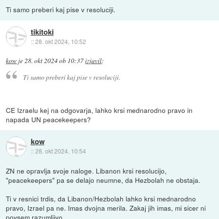
Ti samo preberi kaj pise v resoluciji.
tikitoki
::
28. okt 2024, 10:52
kow
je
28. okt 2024 ob 10:37
izjavil
:
Ti samo preberi kaj pise v resoluciji.
CE Izraelu kej na odgovarja, lahko krsi mednarodno pravo in
napada UN peacekeepers?
kow
::
28. okt 2024, 10:54
ZN ne opravlja svoje naloge. Libanon krsi resolucijo,
"peacekeepers" pa se delajo neumne, da Hezbolah ne obstaja.
Ti v resnici trdis, da Libanon/Hezbolah lahko krsi mednarodno
pravo, Izrael pa ne. Imas dvojna merila. Zakaj jih imas, mi sicer ni
povsem razumljivo.