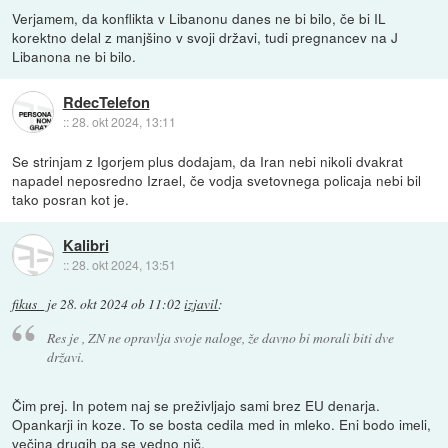
Verjamem, da konflikta v Libanonu danes ne bi bilo, če bi IL
korektno delal z manjšino v svoji državi, tudi pregnancev na J
Libanona ne bi bilo.
RdecTelefon
::
28. okt 2024, 13:11
Se strinjam z Igorjem plus dodajam, da Iran nebi nikoli dvakrat
napadel neposredno Izrael, če vodja svetovnega policaja nebi bil
tako posran kot je.
Kalibri
::
28. okt 2024, 13:51
fikus_
je
28. okt 2024 ob 11:02
izjavil
:
Res je , ZN ne opravlja svoje naloge, že davno bi morali biti dve
državi.
Čim prej. In potem naj se preživljajo sami brez EU denarja.
Opankarji in koze. To se bosta cedila med in mleko. Eni bodo imeli,
večina drugih pa se vedno nič.