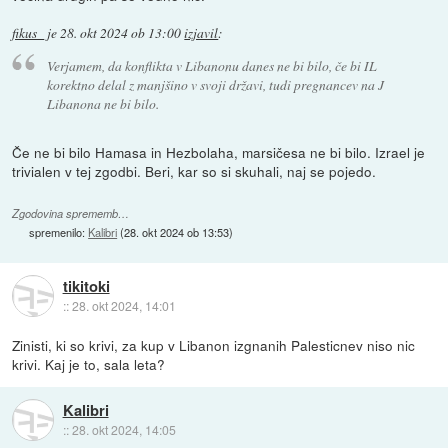
fikus_
je
28. okt 2024 ob 13:00
izjavil
:
Verjamem, da konflikta v Libanonu danes ne bi bilo, če bi IL
korektno delal z manjšino v svoji državi, tudi pregnancev na J
Libanona ne bi bilo.
Če ne bi bilo Hamasa in Hezbolaha, marsičesa ne bi bilo. Izrael je
trivialen v tej zgodbi. Beri, kar so si skuhali, naj se pojedo.
Zgodovina sprememb…
spremenilo:
Kalibri
(
28. okt 2024 ob 13:53
)
tikitoki
::
28. okt 2024, 14:01
Zinisti, ki so krivi, za kup v Libanon izgnanih Palesticnev niso nic
krivi. Kaj je to, sala leta?
Kalibri
::
28. okt 2024, 14:05