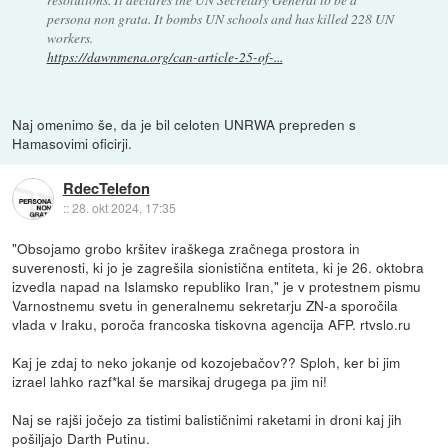
persona non grata. It bombs UN schools and has killed 228 UN
workers.
https://dawnmena.org/can-article-25-of-...
Naj omenimo še, da je bil celoten UNRWA prepreden s
Hamasovimi oficirji.
RdecTelefon
::
28. okt 2024, 17:35
"Obsojamo grobo kršitev iraškega zračnega prostora in
suverenosti, ki jo je zagrešila sionistična entiteta, ki je 26. oktobra
izvedla napad na Islamsko republiko Iran," je v protestnem pismu
Varnostnemu svetu in generalnemu sekretarju ZN-a sporočila
vlada v Iraku, poroča francoska tiskovna agencija AFP. rtvslo.ru
Kaj je zdaj to neko jokanje od kozojebačov?? Sploh, ker bi jim
izrael lahko razf*kal še marsikaj drugega pa jim ni!
Naj se rajši jočejo za tistimi balističnimi raketami in droni kaj jih
pošiljajo Darth Putinu.