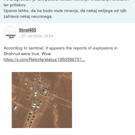
ter pritiskov.
Upamo lahko, da ne bodo mule mnenja, da nekaj večjega od njih
zahteva nekaj neumnega.
Strel455
::
27. okt 2024, 19:54
According to sentinel, it appears the reports of explosions in
Shahrud were true. Wow.
https://x.com/RelicHq/status/1850586707...