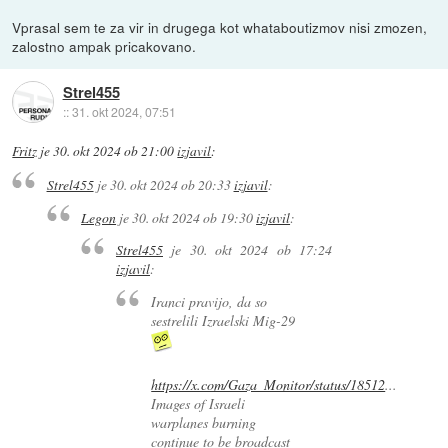
Vprasal sem te za vir in drugega kot whataboutizmov nisi zmozen,
zalostno ampak pricakovano.
Strel455
::
31. okt 2024, 07:51
Fritz
je
30. okt 2024 ob 21:00
izjavil
:
Strel455
je
30. okt 2024 ob 20:33
izjavil
:
Legon
je
30. okt 2024 ob 19:30
izjavil
:
Strel455
je
30. okt 2024 ob 17:24
izjavil
:
Iranci pravijo, da so
sestrelili Izraelski Mig-29
https://x.com/Gaza_Monitor/status/18512
...
Images of Israeli
warplanes burning
continue to be broadcast