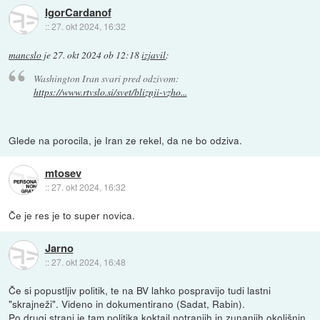
IgorCardanof
::
27. okt 2024, 16:32
mancslo
je
27. okt 2024 ob 12:18
izjavil
:
Washington Iran svari pred odzivom:
https://www.rtvslo.si/svet/bliznji-vzho...
Glede na porocila, je Iran ze rekel, da ne bo odziva.
mtosev
::
27. okt 2024, 16:32
Če je res je to super novica.
Jarno
::
27. okt 2024, 16:48
Če si popustljiv politik, te na BV lahko pospravijo tudi lastni
"skrajneži". Videno in dokumentirano (Sadat, Rabin).
Po drugi strani je tam politika koktail notranjih in zunanjih okolišnin