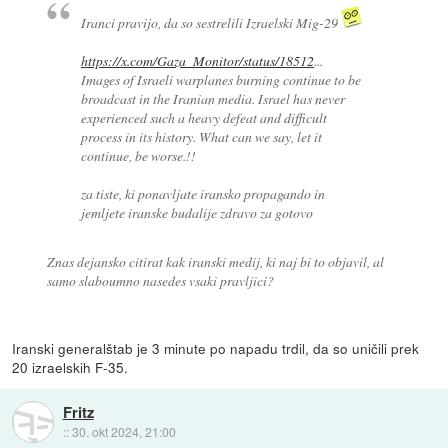
Iranci pravijo, da so sestrelili Izraelski Mig-29
https://x.com/Gaza_Monitor/status/18512
...
Images of Israeli warplanes burning continue to be
broadcast in the Iranian media. Israel has never
experienced such a heavy defeat and difficult
process in its history. What can we say, let it
continue, be worse.!!
za tiste, ki ponavljate iransko propagando in
jemljete iranske budalije zdravo za gotovo
Znas dejansko citirat kak iranski medij, ki naj bi to objavil, al
samo slaboumno nasedes vsaki pravljici?
Iranski generalštab je 3 minute po napadu trdil, da so uničili prek
20 izraelskih F-35.
Fritz
::
30. okt 2024, 21:00