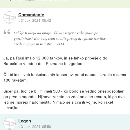
Comandante
::
31. okt 2024, 05:42
Od kje ti ideja da imajo 200 lanserjev? Tako malo po
gostilnisko? Ker v tej temi so bile precej drugacne stevilke
predstavljene in to s strani ZDA.
Ja, pa Rusi imajo 12 000 tankov, in se lahko pripeljejo do
Barcelone v tednu dni. Poznamo te zgodbe.
Če bi imeli več funkcionalnih lanserjev, ne bi napadli Izraela s samo
180 raketami.
Sicer pa, tudi če bi jih imeli 500 - ko bodo še vedno onesposobljeni
po prvem napadu. Njihove rakete so zdaj omejen resurs, ki ga dve
leti ne morejo nadomestiti. Nimajo se s čim iti vojne, ko raket
zmanjka.
Legon
::
31. okt 2024, 05:50