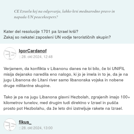
CE Izraelu kej na odgovarja, lahko krsi mednarodno pravo in
napada UN peacekeepers?
Kater del resolucije 1701 pa Izrael krši?
Zakaj so nekatei zaposleni UN vodje terorističnih skupin?
IgorCardanof
::
28. okt 2024, 12:48
Verjamem, da konflikta v Libanonu danes ne bi bilo, če bi UNIFIL
misija dejansko naredila eno nalogo, ki jo je imela in to je, da je na
jugu Libanona do Litani river samo libanonska vojska in nobene
druge militantne skupine.
Tako je pa na jugu Libanona glavni Hezbolah, zgrajenih imajo 100+
kilometrov tunelov, med drugim tudi direktno v Izrael in pušča
prosto pot Hezbolahu, da že leto dni izstreljuje rakete na Izrael.
fikus_
::
28. okt 2024, 13:00