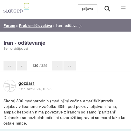
☰
Forum
»
Problemi človeštva
»
Iran - odštevanje
Iran - odštevanje
Temo vidijo: vsi
130
/ 329
««
«
»
»»
gozdar1
::
27. okt 2024, 13:25
Skoraj 300 mednarodnih (med njimi večina ameriških)mrtvih
vojakov v libanonu v začetku 80ih, pod pokroviteljstvom irana,
ampak hezbolah nima povezave z iranom so samo "partizani".
Dejansko se hezbolah edini ni razorožil čeprav bi se moral tako kot
ostale milice.