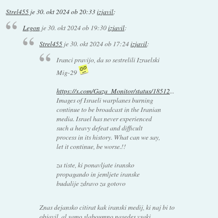
Strel455
je
30. okt 2024 ob 20:33
izjavil
:
Legon
je
30. okt 2024 ob 19:30
izjavil
:
Strel455
je
30. okt 2024 ob 17:24
izjavil
:
Iranci pravijo, da so sestrelili Izraelski
Mig-29
https://x.com/Gaza_Monitor/status/18512
...
Images of Israeli warplanes burning
continue to be broadcast in the Iranian
media. Israel has never experienced
such a heavy defeat and difficult
process in its history. What can we say,
let it continue, be worse.!!
za tiste, ki ponavljate iransko
propagando in jemljete iranske
budalije zdravo za gotovo
Znas dejansko citirat kak iranski medij, ki naj bi to
objavil, al samo slaboumno nasedes vsaki