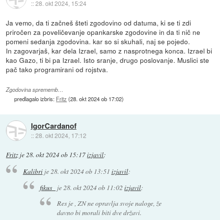
::
28. okt 2024, 15:24
Ja vemo, da ti začneš šteti zgodovino od datuma, ki se ti zdi
priročen za poveličevanje opankarske zgodovine in da ti nič ne
pomeni sedanja zgodovina. kar so si skuhali, naj se pojedo.
In zagovarjaš, kar dela Izrael, samo z nasprotnega konca. Izrael bi
kao Gazo, ti bi pa Izrael. Isto sranje, drugo poslovanje. Muslici ste
pač tako programirani od rojstva.
Zgodovina sprememb…
predlagalo izbris:
Fritz
(
28. okt 2024 ob 17:02
)
IgorCardanof
::
28. okt 2024, 17:12
Fritz
je
28. okt 2024 ob 15:17
izjavil
:
Kalibri
je
28. okt 2024 ob 13:51
izjavil
:
fikus_
je
28. okt 2024 ob 11:02
izjavil
:
Res je , ZN ne opravlja svoje naloge, že
davno bi morali biti dve državi.