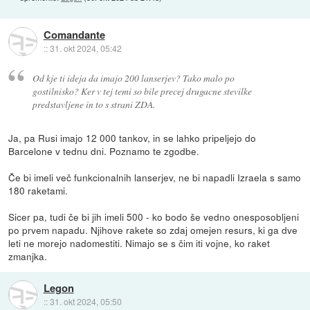
Comandante
::
31. okt 2024, 05:42
Od kje ti ideja da imajo 200 lanserjev? Tako malo po
gostilnisko? Ker v tej temi so bile precej drugacne stevilke
predstavljene in to s strani ZDA.
Ja, pa Rusi imajo 12 000 tankov, in se lahko pripeljejo do
Barcelone v tednu dni. Poznamo te zgodbe.
Če bi imeli več funkcionalnih lanserjev, ne bi napadli Izraela s samo
180 raketami.
Sicer pa, tudi če bi jih imeli 500 - ko bodo še vedno onesposobljeni
po prvem napadu. Njihove rakete so zdaj omejen resurs, ki ga dve
leti ne morejo nadomestiti. Nimajo se s čim iti vojne, ko raket
zmanjka.
Legon
::
31. okt 2024, 05:50