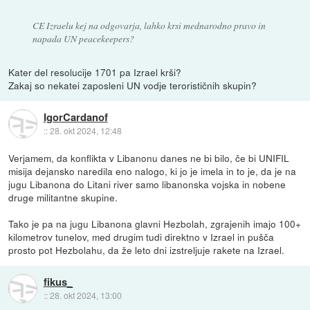
CE Izraelu kej na odgovarja, lahko krsi mednarodno pravo in
napada UN peacekeepers?
Kater del resolucije 1701 pa Izrael krši?
Zakaj so nekatei zaposleni UN vodje terorističnih skupin?
IgorCardanof
::
28. okt 2024, 12:48
Verjamem, da konflikta v Libanonu danes ne bi bilo, če bi UNIFIL
misija dejansko naredila eno nalogo, ki jo je imela in to je, da je na
jugu Libanona do Litani river samo libanonska vojska in nobene
druge militantne skupine.
Tako je pa na jugu Libanona glavni Hezbolah, zgrajenih imajo 100+
kilometrov tunelov, med drugim tudi direktno v Izrael in pušča
prosto pot Hezbolahu, da že leto dni izstreljuje rakete na Izrael.
fikus_
::
28. okt 2024, 13:00