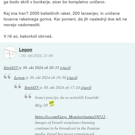
ga bodo skrili v bunkerje, sicer bo kompletno uničeno.
Kaj ima Iran? 2000 balističnih raket, 200 lanserjev, in uničene
tovarne raketnega goriva. Kar pomeni, da jih naslednji dve leti ne
morejo nadomestiti.
V riti so, kakorkoli obrneš.
Legon
::
30. okt 2024, 21:46
Strel455
je
30. okt 2024 ob 20:33
izjavil
:
Legon
je
30. okt 2024 ob 19:30
izjavil
:
Strel455
je
30. okt 2024 ob 17:24
izjavil
:
Iranci pravijo, da so sestrelili Izraelski
Mig-29
https://x.com/Gaza_Monitor/status/18512
...
Images of Israeli warplanes burning
continue to be broadcast in the Iranian
media. Israel has never experienced