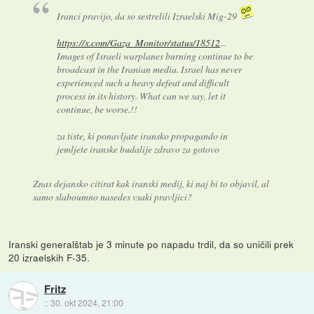
Iranci pravijo, da so sestrelili Izraelski Mig-29
https://x.com/Gaza_Monitor/status/18512
...
Images of Israeli warplanes burning continue to be
broadcast in the Iranian media. Israel has never
experienced such a heavy defeat and difficult
process in its history. What can we say, let it
continue, be worse.!!
za tiste, ki ponavljate iransko propagando in
jemljete iranske budalije zdravo za gotovo
Znas dejansko citirat kak iranski medij, ki naj bi to objavil, al
samo slaboumno nasedes vsaki pravljici?
Iranski generalštab je 3 minute po napadu trdil, da so uničili prek
20 izraelskih F-35.
Fritz
::
30. okt 2024, 21:00