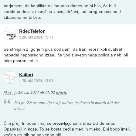
Verjamem, da konflikta v Libanonu danes ne bi bilo, če bi IL
korektno delal z manjšino v svoji državi, tudi pregnancev na J
Libanona ne bi bilo.
RdecTelefon
::
28. okt 2024, 13:11
Se strinjam z Igorjem plus dodajam, da Iran nebi nikoli dvakrat
napadel neposredno Izrael, če vodja svetovnega policaja nebi bil
tako posran kot je.
Kalibri
::
28. okt 2024, 13:51
fikus_
je
28. okt 2024 ob 11:02
izjavil
:
Res je , ZN ne opravlja svoje naloge, že davno bi morali biti dve
državi.
Čim prej. In potem naj se preživljajo sami brez EU denarja.
Opankarji in koze. To se bosta cedila med in mleko. Eni bodo imeli,
večina drugih pa se vedno nič.