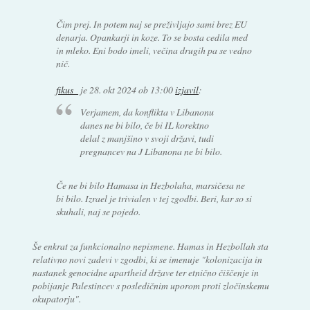
Čim prej. In potem naj se preživljajo sami brez EU
denarja. Opankarji in koze. To se bosta cedila med
in mleko. Eni bodo imeli, večina drugih pa se vedno
nič.
fikus_
je
28. okt 2024 ob 13:00
izjavil
:
Verjamem, da konflikta v Libanonu
danes ne bi bilo, če bi IL korektno
delal z manjšino v svoji državi, tudi
pregnancev na J Libanona ne bi bilo.
Če ne bi bilo Hamasa in Hezbolaha, marsičesa ne
bi bilo. Izrael je trivialen v tej zgodbi. Beri, kar so si
skuhali, naj se pojedo.
Še enkrat za funkcionalno nepismene. Hamas in Hezbollah sta
relativno novi zadevi v zgodbi, ki se imenuje "kolonizacija in
nastanek genocidne apartheid države ter etnično čiščenje in
pobijanje Palestincev s posledičnim uporom proti zločinskemu
okupatorju".