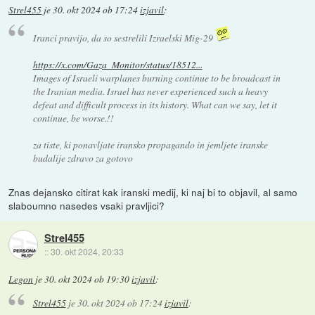
Strel455
je
30. okt 2024 ob 17:24
izjavil
:
Iranci pravijo, da so sestrelili Izraelski Mig-29
https://x.com/Gaza_Monitor/status/18512...
Images of Israeli warplanes burning continue to be broadcast in
the Iranian media. Israel has never experienced such a heavy
defeat and difficult process in its history. What can we say, let it
continue, be worse.!!
za tiste, ki ponavljate iransko propagando in jemljete iranske
budalije zdravo za gotovo
Znas dejansko citirat kak iranski medij, ki naj bi to objavil, al samo
slaboumno nasedes vsaki pravljici?
Strel455
::
30. okt 2024, 20:33
Legon
je
30. okt 2024 ob 19:30
izjavil
:
Strel455
je
30. okt 2024 ob 17:24
izjavil
: