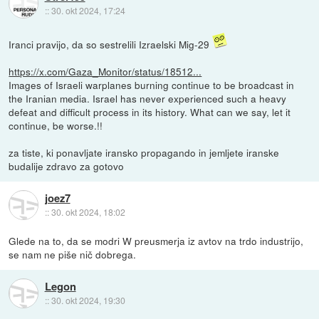
::
30. okt 2024, 17:24
Iranci pravijo, da so sestrelili Izraelski Mig-29
https://x.com/Gaza_Monitor/status/18512...
Images of Israeli warplanes burning continue to be broadcast in
the Iranian media. Israel has never experienced such a heavy
defeat and difficult process in its history. What can we say, let it
continue, be worse.!!
za tiste, ki ponavljate iransko propagando in jemljete iranske
budalije zdravo za gotovo
joez7
::
30. okt 2024, 18:02
Glede na to, da se modri W preusmerja iz avtov na trdo industrijo,
se nam ne piše nič dobrega.
Legon
::
30. okt 2024, 19:30