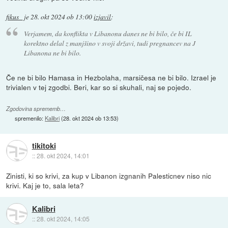
fikus_
je
28. okt 2024 ob 13:00
izjavil
:
Verjamem, da konflikta v Libanonu danes ne bi bilo, če bi IL
korektno delal z manjšino v svoji državi, tudi pregnancev na J
Libanona ne bi bilo.
Če ne bi bilo Hamasa in Hezbolaha, marsičesa ne bi bilo. Izrael je
trivialen v tej zgodbi. Beri, kar so si skuhali, naj se pojedo.
Zgodovina sprememb…
spremenilo:
Kalibri
(
28. okt 2024 ob 13:53
)
tikitoki
::
28. okt 2024, 14:01
Zinisti, ki so krivi, za kup v Libanon izgnanih Palesticnev niso nic
krivi. Kaj je to, sala leta?
Kalibri
::
28. okt 2024, 14:05