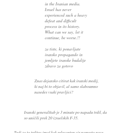
in the Iranian media.
Israel has never
experienced such a heavy
defeat and difficult
process in its history.
What can we say, let it
continue, be worse.!!
za tiste, ki ponavljate
iransko propagando in
jemljete iranske budalije
zdravo za gotovo
Znas dejansko citirat kak iranski medij,
ki naj bi to objavil, al samo slaboumno
nasedes vsaki pravljici?
Iranski generalštab je 3 minute po napadu trdil, da
so uničili prek 20 izraelskih F-35.
Tudi za to trditev imaš kak relevanten vir namesto nove