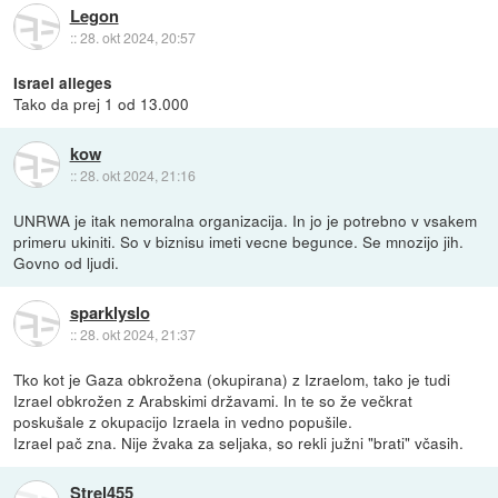
Legon
::
28. okt 2024, 20:57
Israel alleges
Tako da prej 1 od 13.000
kow
::
28. okt 2024, 21:16
UNRWA je itak nemoralna organizacija. In jo je potrebno v vsakem
primeru ukiniti. So v biznisu imeti vecne begunce. Se mnozijo jih.
Govno od ljudi.
sparklyslo
::
28. okt 2024, 21:37
Tko kot je Gaza obkrožena (okupirana) z Izraelom, tako je tudi
Izrael obkrožen z Arabskimi državami. In te so že večkrat
poskušale z okupacijo Izraela in vedno popušile.
Izrael pač zna. Nije žvaka za seljaka, so rekli južni "brati" včasih.
Strel455