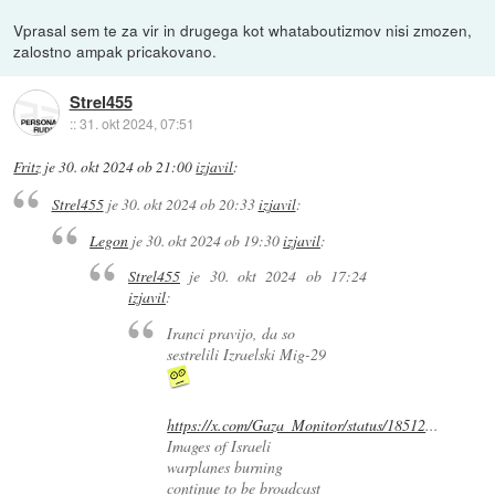
Vprasal sem te za vir in drugega kot whataboutizmov nisi zmozen,
zalostno ampak pricakovano.
Strel455
::
31. okt 2024, 07:51
Fritz
je
30. okt 2024 ob 21:00
izjavil
:
Strel455
je
30. okt 2024 ob 20:33
izjavil
:
Legon
je
30. okt 2024 ob 19:30
izjavil
:
Strel455
je
30. okt 2024 ob 17:24
izjavil
:
Iranci pravijo, da so
sestrelili Izraelski Mig-29
https://x.com/Gaza_Monitor/status/18512
...
Images of Israeli
warplanes burning
continue to be broadcast