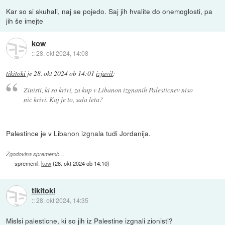
Kar so si skuhali, naj se pojedo. Saj jih hvalite do onemoglosti, pa
jih še imejte
kow
::
28. okt 2024, 14:08
tikitoki
je
28. okt 2024 ob 14:01
izjavil
:
Zinisti, ki so krivi, za kup v Libanon izgnanih Palesticnev niso
nic krivi. Kaj je to, sala leta?
Palestince je v Libanon izgnala tudi Jordanija.
Zgodovina sprememb…
spremenil:
kow
(
28. okt 2024 ob 14:10
)
tikitoki
::
28. okt 2024, 14:35
Mislsi palesticne, ki so jih iz Palestine izgnali zionisti?