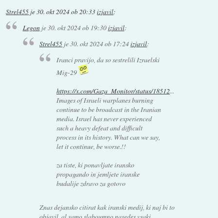
Strel455
je
30. okt 2024 ob 20:33
izjavil
:
Legon
je
30. okt 2024 ob 19:30
izjavil
:
Strel455
je
30. okt 2024 ob 17:24
izjavil
:
Iranci pravijo, da so sestrelili Izraelski
Mig-29
https://x.com/Gaza_Monitor/status/18512
...
Images of Israeli warplanes burning
continue to be broadcast in the Iranian
media. Israel has never experienced
such a heavy defeat and difficult
process in its history. What can we say,
let it continue, be worse.!!
za tiste, ki ponavljate iransko
propagando in jemljete iranske
budalije zdravo za gotovo
Znas dejansko citirat kak iranski medij, ki naj bi to
objavil, al samo slaboumno nasedes vsaki