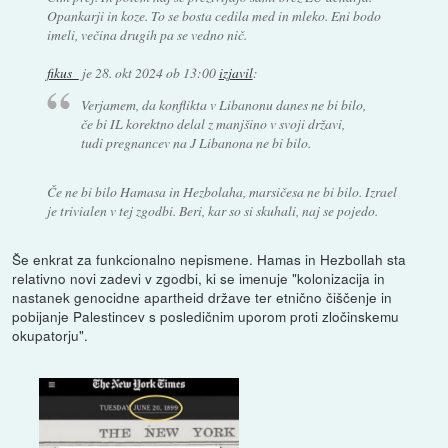
Opankarji in koze. To se bosta cedila med in mleko. Eni bodo
imeli, večina drugih pa se vedno nič.
fikus_
je
28. okt 2024 ob 13:00
izjavil
:
Verjamem, da konflikta v Libanonu danes ne bi bilo,
če bi IL korektno delal z manjšino v svoji državi,
tudi pregnancev na J Libanona ne bi bilo.
Če ne bi bilo Hamasa in Hezbolaha, marsičesa ne bi bilo. Izrael
je trivialen v tej zgodbi. Beri, kar so si skuhali, naj se pojedo.
Še enkrat za funkcionalno nepismene. Hamas in Hezbollah sta
relativno novi zadevi v zgodbi, ki se imenuje "kolonizacija in
nastanek genocidne apartheid države ter etnično čiščenje in
pobijanje Palestincev s posledičnim uporom proti zločinskemu
okupatorju".