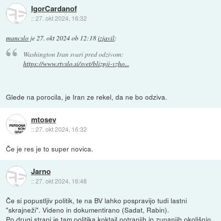
IgorCardanof
::
27. okt 2024, 16:32
mancslo
je
27. okt 2024 ob 12:18
izjavil
:
Washington Iran svari pred odzivom:
https://www.rtvslo.si/svet/bliznji-vzho...
Glede na porocila, je Iran ze rekel, da ne bo odziva.
mtosev
::
27. okt 2024, 16:32
Če je res je to super novica.
Jarno
::
27. okt 2024, 16:48
Če si popustljiv politik, te na BV lahko pospravijo tudi lastni
"skrajneži". Videno in dokumentirano (Sadat, Rabin).
Po drugi strani je tam politika koktail notranjih in zunanjih okolišnin