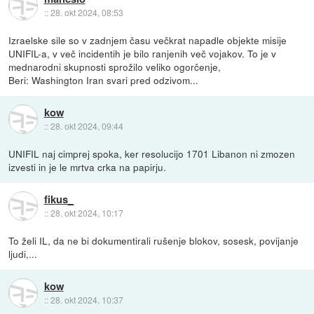
::
28. okt 2024, 08:53
Izraelske sile so v zadnjem času večkrat napadle objekte misije
UNIFIL-a, v več incidentih je bilo ranjenih več vojakov. To je v
mednarodni skupnosti sprožilo veliko ogorčenje,
Beri: Washington Iran svari pred odzivom...
kow
::
28. okt 2024, 09:44
UNIFIL naj cimprej spoka, ker resolucijo 1701 Libanon ni zmozen
izvesti in je le mrtva crka na papirju.
fikus_
::
28. okt 2024, 10:17
To želi IL, da ne bi dokumentirali rušenje blokov, sosesk, povijanje
ljudi,...
kow
::
28. okt 2024, 10:37