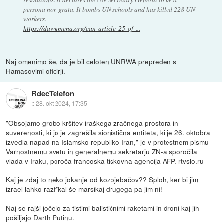
persona non grata. It bombs UN schools and has killed 228 UN
workers.
https://dawnmena.org/can-article-25-of-...
Naj omenimo še, da je bil celoten UNRWA prepreden s
Hamasovimi oficirji.
RdecTelefon
::
28. okt 2024, 17:35
"Obsojamo grobo kršitev iraškega zračnega prostora in
suverenosti, ki jo je zagrešila sionistična entiteta, ki je 26. oktobra
izvedla napad na Islamsko republiko Iran," je v protestnem pismu
Varnostnemu svetu in generalnemu sekretarju ZN-a sporočila
vlada v Iraku, poroča francoska tiskovna agencija AFP. rtvslo.ru
Kaj je zdaj to neko jokanje od kozojebačov?? Sploh, ker bi jim
izrael lahko razf*kal še marsikaj drugega pa jim ni!
Naj se rajši jočejo za tistimi balističnimi raketami in droni kaj jih
pošiljajo Darth Putinu.