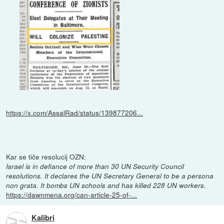
https://x.com/AssalRad/status/139877206...
Kar se tiče resolucij OZN:
Israel is in defiance of more than 30 UN Security Council
resolutions. It declares the UN Secretary General to be a persona
non grata. It bombs UN schools and has killed 228 UN workers.
https://dawnmena.org/can-article-25-of-...
Kalibri