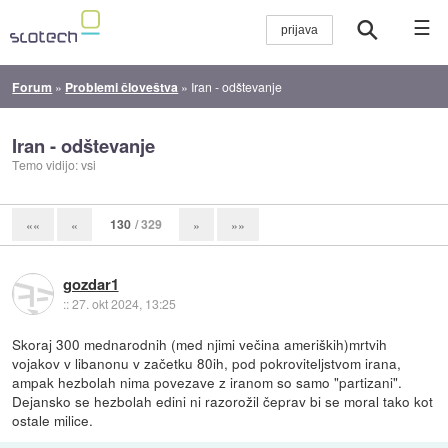
☰
Forum
»
Problemi človeštva
»
Iran - odštevanje
Iran - odštevanje
Temo vidijo: vsi
130
/ 329
««
«
»
»»
gozdar1
::
27. okt 2024, 13:25
Skoraj 300 mednarodnih (med njimi večina ameriških)mrtvih
vojakov v libanonu v začetku 80ih, pod pokroviteljstvom irana,
ampak hezbolah nima povezave z iranom so samo "partizani".
Dejansko se hezbolah edini ni razorožil čeprav bi se moral tako kot
ostale milice.