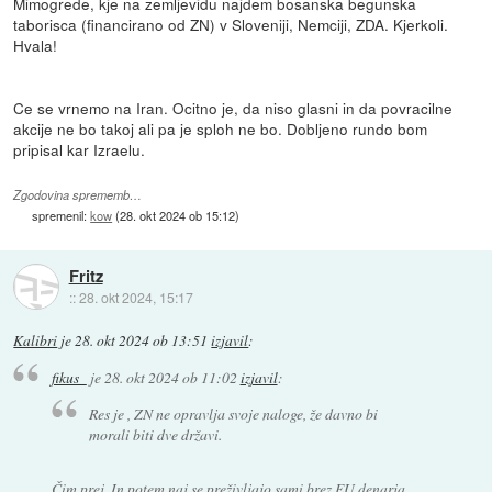
Mimogrede, kje na zemljevidu najdem bosanska begunska
taborisca (financirano od ZN) v Sloveniji, Nemciji, ZDA. Kjerkoli.
Hvala!
Ce se vrnemo na Iran. Ocitno je, da niso glasni in da povracilne
akcije ne bo takoj ali pa je sploh ne bo. Dobljeno rundo bom
pripisal kar Izraelu.
Zgodovina sprememb…
spremenil:
kow
(
28. okt 2024 ob 15:12
)
Fritz
::
28. okt 2024, 15:17
Kalibri
je
28. okt 2024 ob 13:51
izjavil
:
fikus_
je
28. okt 2024 ob 11:02
izjavil
:
Res je , ZN ne opravlja svoje naloge, že davno bi
morali biti dve državi.
Čim prej. In potem naj se preživljajo sami brez EU denarja.