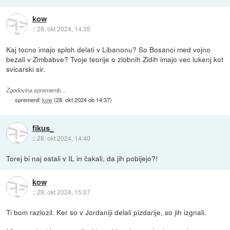
kow
::
28. okt 2024, 14:35
Kaj tocno imajo sploh delati v Libanonu? So Bosanci med vojno
bezali v Zimbabve? Tvoje teorije o zlobnih Zidih imajo vec lukenj kot
svicarski sir.
Zgodovina sprememb…
spremenil:
kow
(
28. okt 2024 ob 14:37
)
fikus_
::
28. okt 2024, 14:40
Torej bi naj ostali v IL in čakali, da jih pobijejo?!
kow
::
28. okt 2024, 15:07
Ti bom razlozil. Ker so v Jordaniji delali pizdarije, so jih izgnali.