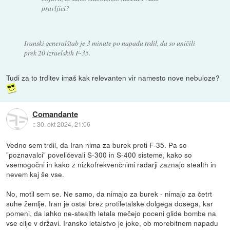
pravljici?
Iranski generalštab je 3 minute po napadu trdil, da so uničili
prek 20 izraelskih F-35.
Tudi za to trditev imaš kak relevanten vir namesto nove nebuloze?
Comandante
::
30. okt 2024, 21:06
Vedno sem trdil, da Iran nima za burek proti F-35. Pa so
"poznavalci" poveličevali S-300 in S-400 sisteme, kako so
vsemogočni in kako z nizkofrekvenčnimi radarji zaznajo stealth in
nevem kaj še vse.
No, motil sem se. Ne samo, da nimajo za burek - nimajo za četrt
suhe žemlje. Iran je ostal brez protiletalske dolgega dosega, kar
pomeni, da lahko ne-stealth letala mečejo poceni glide bombe na
vse cilje v državi. Iransko letalstvo je joke, ob morebitnem napadu