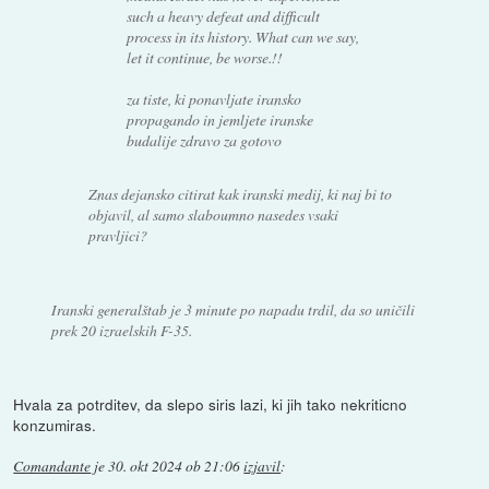
such a heavy defeat and difficult
process in its history. What can we say,
let it continue, be worse.!!
za tiste, ki ponavljate iransko
propagando in jemljete iranske
budalije zdravo za gotovo
Znas dejansko citirat kak iranski medij, ki naj bi to
objavil, al samo slaboumno nasedes vsaki
pravljici?
Iranski generalštab je 3 minute po napadu trdil, da so uničili
prek 20 izraelskih F-35.
Hvala za potrditev, da slepo siris lazi, ki jih tako nekriticno
konzumiras.
Comandante
je
30. okt 2024 ob 21:06
izjavil
: