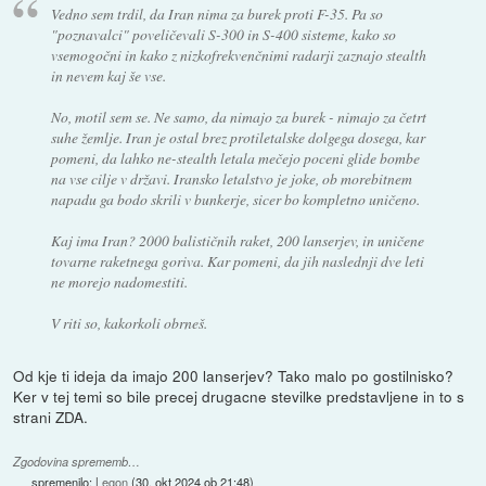
Vedno sem trdil, da Iran nima za burek proti F-35. Pa so
"poznavalci" poveličevali S-300 in S-400 sisteme, kako so
vsemogočni in kako z nizkofrekvenčnimi radarji zaznajo stealth
in nevem kaj še vse.
No, motil sem se. Ne samo, da nimajo za burek - nimajo za četrt
suhe žemlje. Iran je ostal brez protiletalske dolgega dosega, kar
pomeni, da lahko ne-stealth letala mečejo poceni glide bombe
na vse cilje v državi. Iransko letalstvo je joke, ob morebitnem
napadu ga bodo skrili v bunkerje, sicer bo kompletno uničeno.
Kaj ima Iran? 2000 balističnih raket, 200 lanserjev, in uničene
tovarne raketnega goriva. Kar pomeni, da jih naslednji dve leti
ne morejo nadomestiti.
V riti so, kakorkoli obrneš.
Od kje ti ideja da imajo 200 lanserjev? Tako malo po gostilnisko?
Ker v tej temi so bile precej drugacne stevilke predstavljene in to s
strani ZDA.
Zgodovina sprememb…
spremenilo:
Legon
(
30. okt 2024 ob 21:48
)