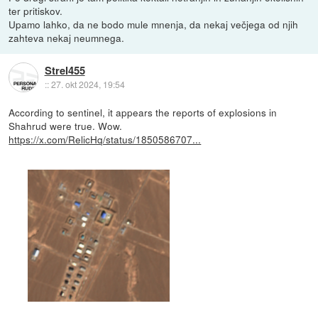
ter pritiskov.
Upamo lahko, da ne bodo mule mnenja, da nekaj večjega od njih
zahteva nekaj neumnega.
Strel455
::
27. okt 2024, 19:54
According to sentinel, it appears the reports of explosions in
Shahrud were true. Wow.
https://x.com/RelicHq/status/1850586707...