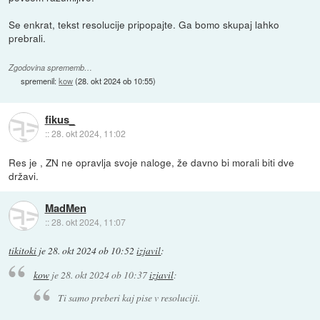
Se enkrat, tekst resolucije pripopajte. Ga bomo skupaj lahko
prebrali.
Zgodovina sprememb…
spremenil:
kow
(
28. okt 2024 ob 10:55
)
fikus_
::
28. okt 2024, 11:02
Res je , ZN ne opravlja svoje naloge, že davno bi morali biti dve
državi.
MadMen
::
28. okt 2024, 11:07
tikitoki
je
28. okt 2024 ob 10:52
izjavil
:
kow
je
28. okt 2024 ob 10:37
izjavil
:
Ti samo preberi kaj pise v resoluciji.