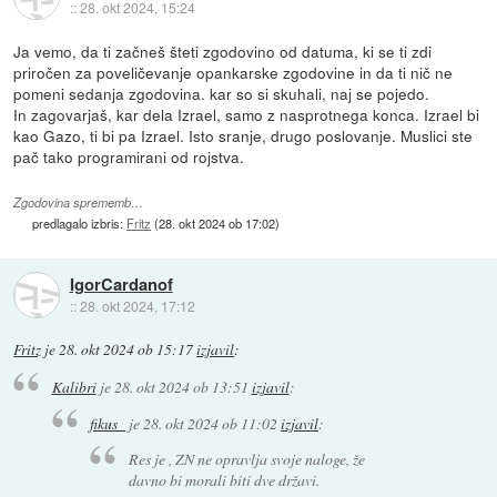
::
28. okt 2024, 15:24
Ja vemo, da ti začneš šteti zgodovino od datuma, ki se ti zdi
priročen za poveličevanje opankarske zgodovine in da ti nič ne
pomeni sedanja zgodovina. kar so si skuhali, naj se pojedo.
In zagovarjaš, kar dela Izrael, samo z nasprotnega konca. Izrael bi
kao Gazo, ti bi pa Izrael. Isto sranje, drugo poslovanje. Muslici ste
pač tako programirani od rojstva.
Zgodovina sprememb…
predlagalo izbris:
Fritz
(
28. okt 2024 ob 17:02
)
IgorCardanof
::
28. okt 2024, 17:12
Fritz
je
28. okt 2024 ob 15:17
izjavil
:
Kalibri
je
28. okt 2024 ob 13:51
izjavil
:
fikus_
je
28. okt 2024 ob 11:02
izjavil
:
Res je , ZN ne opravlja svoje naloge, že
davno bi morali biti dve državi.