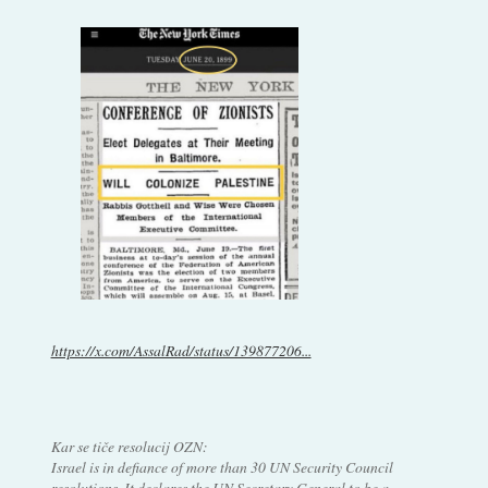
https://x.com/AssalRad/status/139877206...
Kar se tiče resolucij OZN:
Israel is in defiance of more than 30 UN Security Council
resolutions. It declares the UN Secretary General to be a