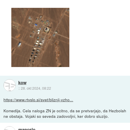
kow
::
28. okt 2024, 08:22
https://www.rtvslo.si/svet/bliznji-vzho...
Komedija. Cela naloga ZN je ocitno, da se pretvarjajo, da Hezbolah
ne obstaja. Vojaki so seveda zadovoljni, ker dobro sluzijo.
mancslo