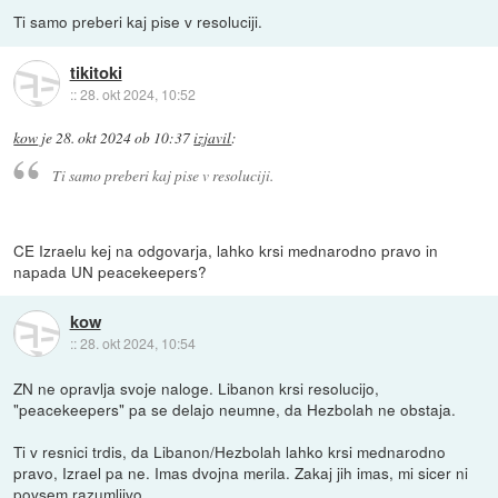
Ti samo preberi kaj pise v resoluciji.
tikitoki
::
28. okt 2024, 10:52
kow
je
28. okt 2024 ob 10:37
izjavil
:
Ti samo preberi kaj pise v resoluciji.
CE Izraelu kej na odgovarja, lahko krsi mednarodno pravo in
napada UN peacekeepers?
kow
::
28. okt 2024, 10:54
ZN ne opravlja svoje naloge. Libanon krsi resolucijo,
"peacekeepers" pa se delajo neumne, da Hezbolah ne obstaja.
Ti v resnici trdis, da Libanon/Hezbolah lahko krsi mednarodno
pravo, Izrael pa ne. Imas dvojna merila. Zakaj jih imas, mi sicer ni
povsem razumljivo.