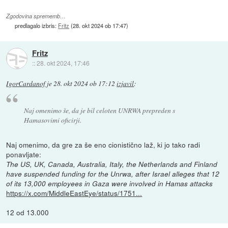
Zgodovina sprememb…
predlagalo izbris:
Fritz
(
28. okt 2024 ob 17:47
)
Fritz
::
28. okt 2024, 17:46
IgorCardanof
je
28. okt 2024 ob 17:12
izjavil
:
Naj omenimo še, da je bil celoten UNRWA prepreden s
Hamasovimi oficirji.
Naj omenimo, da gre za še eno cionistično laž, ki jo tako radi
ponavljate:
The US, UK, Canada, Australia, Italy, the Netherlands and Finland
have suspended funding for the Unrwa, after Israel alleges that 12
of its 13,000 employees in Gaza were involved in Hamas attacks
https://x.com/MiddleEastEye/status/1751...
12 od 13.000