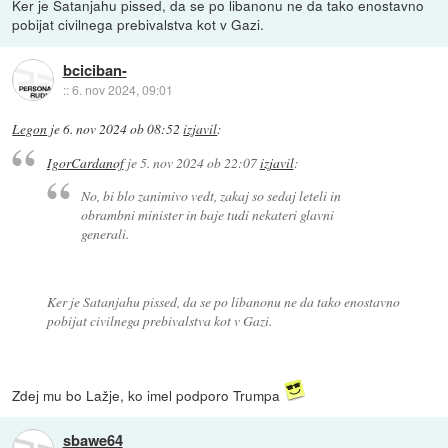
Ker je Satanjahu pissed, da se po libanonu ne da tako enostavno
pobijat civilnega prebivalstva kot v Gazi.
bciciban-
::
6. nov 2024, 09:01
Legon
je
6. nov 2024 ob 08:52
izjavil
:
IgorCardanof
je
5. nov 2024 ob 22:07
izjavil
:
No, bi blo zanimivo vedt, zakaj so sedaj leteli in
obrambni minister in baje tudi nekateri glavni
generali.
Ker je Satanjahu pissed, da se po libanonu ne da tako enostavno
pobijat civilnega prebivalstva kot v Gazi.
Zdej mu bo Lažje, ko imel podporo Trumpa
sbawe64