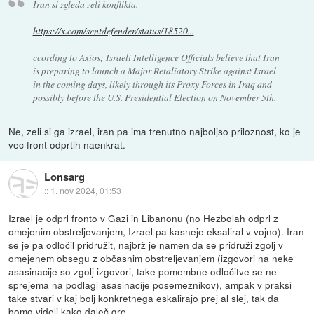
Iran si zgleda zeli konflikta.
https://x.com/sentdefender/status/18520...
ccording to Axios; Israeli Intelligence Officials believe that Iran
is preparing to launch a Major Retaliatory Strike against Israel
in the coming days, likely through its Proxy Forces in Iraq and
possibly before the U.S. Presidential Election on November 5th.
Ne, zeli si ga izrael, iran pa ima trenutno najboljso priloznost, ko je
vec front odprtih naenkrat.
Lonsarg
::
1. nov 2024, 01:53
Izrael je odprl fronto v Gazi in Libanonu (no Hezbolah odprl z
omejenim obstreljevanjem, Izrael pa kasneje eksaliral v vojno). Iran
se je pa odločil pridružit, najbrž je namen da se pridruži zgolj v
omejenem obsegu z občasnim obstreljevanjem (izgovori na neke
asasinacije so zgolj izgovori, take pomembne odločitve se ne
sprejema na podlagi asasinacije posemeznikov), ampak v praksi
take stvari v kaj bolj konkretnega eskalirajo prej al slej, tak da
bomo videli kako daleč gre.