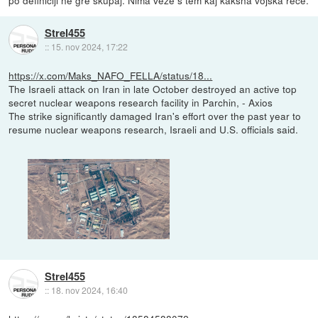
po definiciji ne gre skupaj. Nima veze s tem kaj kakšna vojska reče.
Strel455
::
15. nov 2024, 17:22
https://x.com/Maks_NAFO_FELLA/status/18...
The Israeli attack on Iran in late October destroyed an active top
secret nuclear weapons research facility in Parchin, - Axios
The strike significantly damaged Iran's effort over the past year to
resume nuclear weapons research, Israeli and U.S. officials said.
Strel455
::
18. nov 2024, 16:40