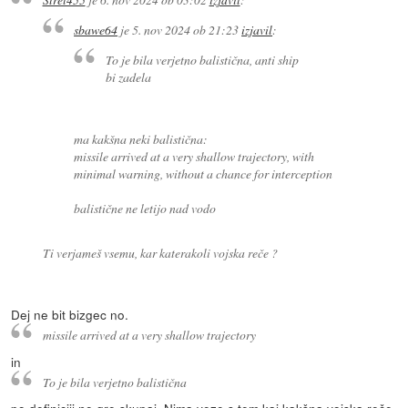
sbawe64
je
5. nov 2024 ob 21:23
izjavil
:
To je bila verjetno balistična, anti ship
bi zadela
ma kakšna neki balistična:
missile arrived at a very shallow trajectory, with
minimal warning, without a chance for interception
balistične ne letijo nad vodo
Ti verjameš vsemu, kar katerakoli vojska reče ?
Dej ne bit bizgec no.
missile arrived at a very shallow trajectory
in
To je bila verjetno balistična