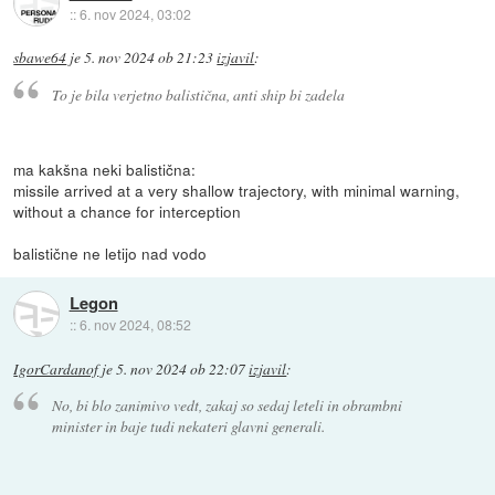
::
6. nov 2024, 03:02
sbawe64
je
5. nov 2024 ob 21:23
izjavil
:
To je bila verjetno balistična, anti ship bi zadela
ma kakšna neki balistična:
missile arrived at a very shallow trajectory, with minimal warning,
without a chance for interception
balistične ne letijo nad vodo
Legon
::
6. nov 2024, 08:52
IgorCardanof
je
5. nov 2024 ob 22:07
izjavil
:
No, bi blo zanimivo vedt, zakaj so sedaj leteli in obrambni
minister in baje tudi nekateri glavni generali.