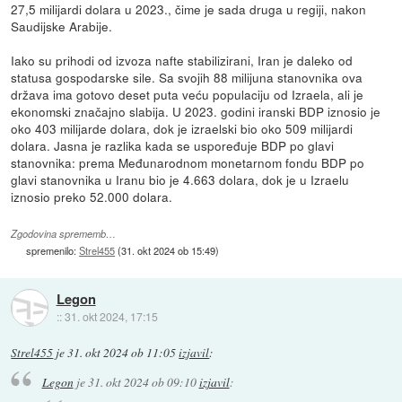
27,5 milijardi dolara u 2023., čime je sada druga u regiji, nakon
Saudijske Arabije.
Iako su prihodi od izvoza nafte stabilizirani, Iran je daleko od
statusa gospodarske sile. Sa svojih 88 milijuna stanovnika ova
država ima gotovo deset puta veću populaciju od Izraela, ali je
ekonomski značajno slabija. U 2023. godini iranski BDP iznosio je
oko 403 milijarde dolara, dok je izraelski bio oko 509 milijardi
dolara. Jasna je razlika kada se uspoređuje BDP po glavi
stanovnika: prema Međunarodnom monetarnom fondu BDP po
glavi stanovnika u Iranu bio je 4.663 dolara, dok je u Izraelu
iznosio preko 52.000 dolara.
Zgodovina sprememb…
spremenilo:
Strel455
(
31. okt 2024 ob 15:49
)
Legon
::
31. okt 2024, 17:15
Strel455
je
31. okt 2024 ob 11:05
izjavil
:
Legon
je
31. okt 2024 ob 09:10
izjavil
: