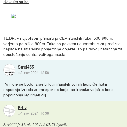
Nevatim strike
TL;DR: v najboljšem primeru je CEP iranskih raket 500-600m,
verjetno pa bližje 900m. Tako so povsem neuporabne za precizne
napade na strateško pomembne objekte, so pa dovolj natančne za
opustošenje centra velikega mesta.
Strel455
::
3. nov 2024, 12:58
Po moje se bodo Izraelci lotili iranskih vojnih ladij. Če hutiji
napadajo izraelske transportne ladje, so iranske vojaške ladje
popolnoma legitimen cilj.
Fritz
::
4. nov 2024, 10:38
Strel455
je
31. okt 2024 ob 07:51
izjavil
: