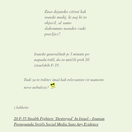
Znas dejansko citirat kak
iranski medij, ki naj bi to
objavil, al samo
slaboumno nasedes vsaki
pravljici?
Iranski generalštab je 3 minute po
napadu trdil, da so uničili prek 20
izraelskih F-35.
Tudi za to trditev imaš kak relevanten vir namesto
nove nebuloze?
z lahkoto
20 F-35 Stealth Fighters ‘Destroyed’ In Israel – Iranian
Propaganda Swirls Social Media Sans Any Evidence