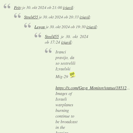
Fritz
je
30. okt 2024 ob 21:00
izjavil
:
Strel455
je
30. okt 2024 ob 20:33
izjavil
:
Legon
je
30. okt 2024 ob 19:30
izjavil
:
Strel455
je
30. okt 2024
ob 17:24
izjavil
:
Iranci
pravijo, da
so sestrelili
Izraelski
Mig-29
https://x.com/Gaza_Monitor/status/18512
...
Images of
Israeli
warplanes
burning
continue to
be broadcast
in the
Iranian