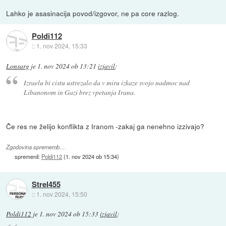
Lahko je asasinacija povod/izgovor, ne pa core razlog.
Poldi112
::
1. nov 2024, 15:33
Lonsarg
je
1. nov 2024 ob 13:21
izjavil
:
Izraelu bi cistu ustrezalo da v miru izkaze svojo nadmoc nad
Libanonom in Gazi brez vpetanja Irana.
Če res ne želijo konflikta z Iranom -zakaj ga nenehno izzivajo?
Zgodovina sprememb…
spremenil:
Poldi112
(
1. nov 2024 ob 15:34
)
Strel455
::
1. nov 2024, 15:50
Poldi112
je
1. nov 2024 ob 15:33
izjavil
: