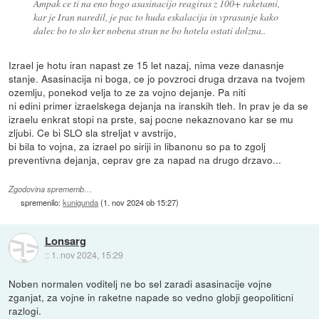
Ampak ce ti na eno bogo asasinacijo reagiras z 100+ raketami,
kar je Iran naredil, je pac to huda eskalacija in vprasanje kako
dalec bo to slo ker nobena stran ne bo hotela ostati dolzna..
Izrael je hotu iran napast ze 15 let nazaj, nima veze danasnje
stanje. Asasinacija ni boga, ce jo povzroci druga drzava na tvojem
ozemlju, ponekod velja to ze za vojno dejanje. Pa niti
ni edini primer izraelskega dejanja na iranskih tleh. In prav je da se
izraelu enkrat stopi na prste, saj pocne nekaznovano kar se mu
zljubi. Ce bi SLO sla streljat v avstrijo,
bi bila to vojna, za izrael po siriji in libanonu so pa to zgolj
preventivna dejanja, ceprav gre za napad na drugo drzavo...
Zgodovina sprememb…
spremenilo:
kunigunda
(
1. nov 2024 ob 15:27
)
Lonsarg
::
1. nov 2024, 15:29
Noben normalen voditelj ne bo sel zaradi asasinacije vojne
zganjat, za vojne in raketne napade so vedno globji geopoliticni
razlogi.