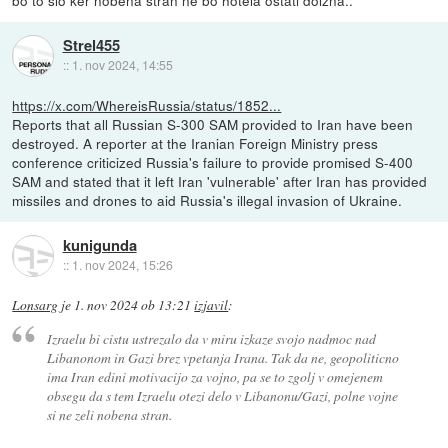
Strel455
::
1. nov 2024, 14:55
https://x.com/WhereisRussia/status/1852...
Reports that all Russian S-300 SAM provided to Iran have been
destroyed. A reporter at the Iranian Foreign Ministry press
conference criticized Russia's failure to provide promised S-400
SAM and stated that it left Iran 'vulnerable' after Iran has provided
missiles and drones to aid Russia's illegal invasion of Ukraine.
kunigunda
::
1. nov 2024, 15:26
Lonsarg
je
1. nov 2024 ob 13:21
izjavil
:
Izraelu bi cistu ustrezalo da v miru izkaze svojo nadmoc nad
Libanonom in Gazi brez vpetanja Irana. Tak da ne, geopoliticno
ima Iran edini motivacijo za vojno, pa se to zgolj v omejenem
obsegu da s tem Izraelu otezi delo v Libanonu/Gazi, polne vojne
si ne zeli nobena stran.