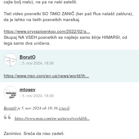
cajte bolj malo), ne pa ne neki sateliti.
Tisti video posnetki SO TAKO ZANIČ (ker pač Rus nalašč zablura),
da je lahko na tistih posnetkih marsikaj.
https://www.oryxspioenkop.com/2022/02/a...
Skupaj NA VSEH posnetkih se najdejo samo štirje HIMARSI, od
tega samo dva uničena.
BorutO
::
5. nov 2024, 18:36
https://www.msn.com/en-us/news/world/th...
mtosev
::
5. nov 2024, 18:38
BorutO
je
5. nov 2024 ob 18:36
izjavil
:
https://www.msn.com/en-us/news/world/th...
Zanimivo. Sreča da niso zadeli.