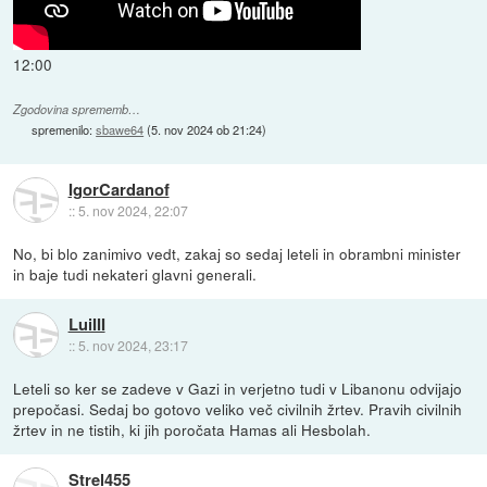
12:00
Zgodovina sprememb…
spremenilo:
sbawe64
(
5. nov 2024 ob 21:24
)
IgorCardanof
::
5. nov 2024, 22:07
No, bi blo zanimivo vedt, zakaj so sedaj leteli in obrambni minister
in baje tudi nekateri glavni generali.
LuiIII
::
5. nov 2024, 23:17
Leteli so ker se zadeve v Gazi in verjetno tudi v Libanonu odvijajo
prepočasi. Sedaj bo gotovo veliko več civilnih žrtev. Pravih civilnih
žrtev in ne tistih, ki jih poročata Hamas ali Hesbolah.
Strel455