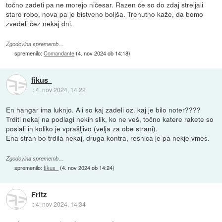
točno zadeti pa ne morejo ničesar. Razen če so do zdaj streljali
staro robo, nova pa je bistveno boljša. Trenutno kaže, da bomo
zvedeli čez nekaj dni.
Zgodovina sprememb…
spremenilo:
Comandante
(
4. nov 2024 ob 14:18
)
fikus_
::
4. nov 2024, 14:22
En hangar ima luknjo. Ali so kaj zadeli oz. kaj je bilo noter????
Trditi nekaj na podlagi nekih slik, ko ne veš, točno katere rakete so
poslali in koliko je vprašljivo (velja za obe strani).
Ena stran bo trdila nekaj, druga kontra, resnica je pa nekje vmes.
Zgodovina sprememb…
spremenilo:
fikus_
(
4. nov 2024 ob 14:24
)
Fritz
::
4. nov 2024, 14:34