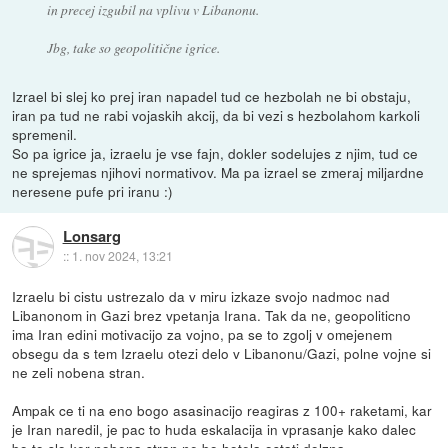
in precej izgubil na vplivu v Libanonu.
Jbg, take so geopolitične igrice.
Izrael bi slej ko prej iran napadel tud ce hezbolah ne bi obstaju,
iran pa tud ne rabi vojaskih akcij, da bi vezi s hezbolahom karkoli
spremenil.
So pa igrice ja, izraelu je vse fajn, dokler sodelujes z njim, tud ce
ne sprejemas njihovi normativov. Ma pa izrael se zmeraj miljardne
neresene pufe pri iranu :)
Lonsarg
::
1. nov 2024, 13:21
Izraelu bi cistu ustrezalo da v miru izkaze svojo nadmoc nad
Libanonom in Gazi brez vpetanja Irana. Tak da ne, geopoliticno
ima Iran edini motivacijo za vojno, pa se to zgolj v omejenem
obsegu da s tem Izraelu otezi delo v Libanonu/Gazi, polne vojne si
ne zeli nobena stran.
Ampak ce ti na eno bogo asasinacijo reagiras z 100+ raketami, kar
je Iran naredil, je pac to huda eskalacija in vprasanje kako dalec
bo to slo ker nobena stran ne bo hotela ostati dolzna..