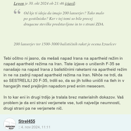
Legon
je
30. okt 2024 ob 21:46
izjavil
:
Od kje ti ideja da imajo 200 lanserjev? Tako malo
po gostilnisko? Ker v tej temi so bile precej
drugacne stevilke predstavljene in to s strani ZDA.
200 lanserjev ter 1500-3000 balističnih raket je ocena Izraelcev
Tebi očitno ni jasno, da mešaš napad Irana na apartheid režim in
napad apartheid režima na Iran. Tiste izjave o uničenih F-35 se
nanašajo na napad Irana z balističnimi raketami na apartheid režim
in ne na zadnji napad apartheid režima na Iran. Nihče ne trdi, da
so SESTRELILI 20 F-35, trdili so, da so jih toliko uničili na tleh in v
hangarjih med prejšnjim napadom pred enim mesecem.
In to kar eni in drugi trdijo je tralala brez materialnih dokazov. Vaš
problem je da eni strani verjamete vse, tudi največje neumnosti,
drugi strani pa ne verjamete nič.
Strel455
::
4. nov 2024, 11:11