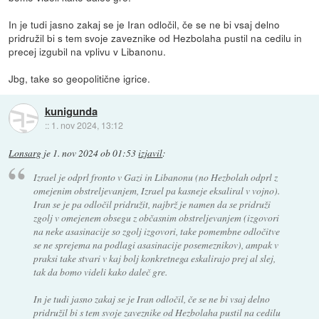
In je tudi jasno zakaj se je Iran odločil, če se ne bi vsaj delno
pridružil bi s tem svoje zaveznike od Hezbolaha pustil na cedilu in
precej izgubil na vplivu v Libanonu.
Jbg, take so geopolitične igrice.
kunigunda
::
1. nov 2024, 13:12
Lonsarg
je
1. nov 2024 ob 01:53
izjavil
:
Izrael je odprl fronto v Gazi in Libanonu (no Hezbolah odprl z
omejenim obstreljevanjem, Izrael pa kasneje eksaliral v vojno).
Iran se je pa odločil pridružit, najbrž je namen da se pridruži
zgolj v omejenem obsegu z občasnim obstreljevanjem (izgovori
na neke asasinacije so zgolj izgovori, take pomembne odločitve
se ne sprejema na podlagi asasinacije posemeznikov), ampak v
praksi take stvari v kaj bolj konkretnega eskalirajo prej al slej,
tak da bomo videli kako daleč gre.
In je tudi jasno zakaj se je Iran odločil, če se ne bi vsaj delno
pridružil bi s tem svoje zaveznike od Hezbolaha pustil na cedilu