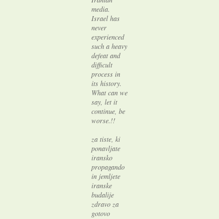
media.
Israel has
never
experienced
such a heavy
defeat and
difficult
process in
its history.
What can we
say, let it
continue, be
worse.!!
za tiste, ki
ponavljate
iransko
propagando
in jemljete
iranske
budalije
zdravo za
gotovo