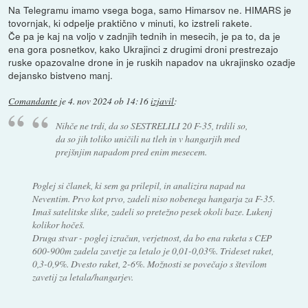
Na Telegramu imamo vsega boga, samo Himarsov ne. HIMARS je
tovornjak, ki odpelje praktično v minuti, ko izstreli rakete.
Če pa je kaj na voljo v zadnjih tednih in mesecih, je pa to, da je
ena gora posnetkov, kako Ukrajinci z drugimi droni prestrezajo
ruske opazovalne drone in je ruskih napadov na ukrajinsko ozadje
dejansko bistveno manj.
Comandante
je
4. nov 2024 ob 14:16
izjavil
:
Nihče ne trdi, da so SESTRELILI 20 F-35, trdili so,
da so jih toliko uničili na tleh in v hangarjih med
prejšnjim napadom pred enim mesecem.
Poglej si članek, ki sem ga prilepil, in analizira napad na
Neventim. Prvo kot prvo, zadeli niso nobenega hangarja za F-35.
Imaš satelitske slike, zadeli so pretežno pesek okoli baze. Lukenj
kolikor hočeš.
Druga stvar - poglej izračun, verjetnost, da bo ena raketa s CEP
600-900m zadela zavetje za letalo je 0,01-0,03%. Trideset raket,
0,3-0,9%. Dvesto raket, 2-6%. Možnosti se povečajo s številom
zavetij za letala/hangarjev.