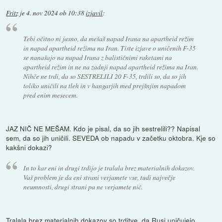
Fritz
je
4. nov 2024 ob 10:38
izjavil
:
Tebi očitno ni jasno, da mešaš napad Irana na apartheid režim
in napad apartheid režima na Iran. Tiste izjave o uničenih F-35
se nanašajo na napad Irana z balističnimi raketami na
apartheid režim in ne na zadnji napad apartheid režima na Iran.
Nihče ne trdi, da so SESTRELILI 20 F-35, trdili so, da so jih
toliko uničili na tleh in v hangarjih med prejšnjim napadom
pred enim mesecem.
JAZ NIČ NE MEŠAM. Kdo je pisal, da so jih sestrelili?? Napisal
sem, da so jih uničili. SEVEDA ob napadu v začetku oktobra. Kje so
kakšni dokazi?
In to kar eni in drugi trdijo je tralala brez materialnih dokazov.
Vaš problem je da eni strani verjamete vse, tudi največje
neumnosti, drugi strani pa ne verjamete nič.
Tralala brez materialnih dokazov so trditve, da Rusi uničujejo