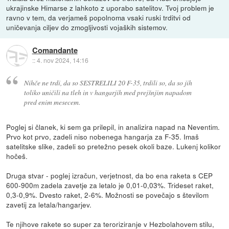
ukrajinske Himarse z lahkoto z uporabo satelitov. Tvoj problem je
ravno v tem, da verjameš popolnoma vsaki ruski trditvi od
uničevanja ciljev do zmogljivosti vojaških sistemov.
Comandante
::
4. nov 2024, 14:16
Nihče ne trdi, da so SESTRELILI 20 F-35, trdili so, da so jih
toliko uničili na tleh in v hangarjih med prejšnjim napadom
pred enim mesecem.
Poglej si članek, ki sem ga prilepil, in analizira napad na Neventim.
Prvo kot prvo, zadeli niso nobenega hangarja za F-35. Imaš
satelitske slike, zadeli so pretežno pesek okoli baze. Lukenj kolikor
hočeš.
Druga stvar - poglej izračun, verjetnost, da bo ena raketa s CEP
600-900m zadela zavetje za letalo je 0,01-0,03%. Trideset raket,
0,3-0,9%. Dvesto raket, 2-6%. Možnosti se povečajo s številom
zavetij za letala/hangarjev.
Te njihove rakete so super za teroriziranje v Hezbolahovem stilu,