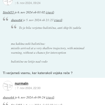
::
6. nov 2024, 09:24
Strel455
je
6. nov 2024 ob 03:02
izjavil
:
sbawe64
je
5. nov 2024 ob 21:23
izjavil
:
To je bila verjetno balistična, anti ship bi zadela
ma kakšna neki balistična:
missile arrived at a very shallow trajectory, with minimal
warning, without a chance for interception
balistične ne letijo nad vodo
Ti verjameš vsemu, kar katerakoli vojska reče ?
nurmaln
::
7. nov 2024, 22:30
sbawe64
je
6. nov 2024 ob 09:24
izjavil
:
Strel455
je
6. nov 2024 ob 03:02
izjavil
: