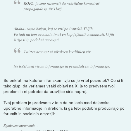
ROFL, ja smo razumeli da nekritično konuziraš
propagando in širiš laži.
Ahaha.. samo kažem, kaj se vrti po iranskih TVjih.
Pa tudi na tem accountu imaš en kup fejkanih neumnosti, ki jih
širijo ti in podobni accounti.
Twitter account ni nikakren kredibilen vir
Ne ločiš med virom informacije in prenašalcem informacije.
Se enkrat: na katerem iranskem tvju se je vrtel posnetek? Ce si ti
tako glup, da verjames vsaki objavi na X, je to predvsem tvoj
problem in ni potrebe da pravljice siris naprej.
Tvoj problem je predvsem v tem da ne locis med dejansko
uporabno informacijo in drekom, ki ga tebi podobni producirajo po
forumih in socialnih omrezjih.
Zgodovina sprememb…
spremenilo:
Legon
(
31. okt 2024 ob 17:17
)