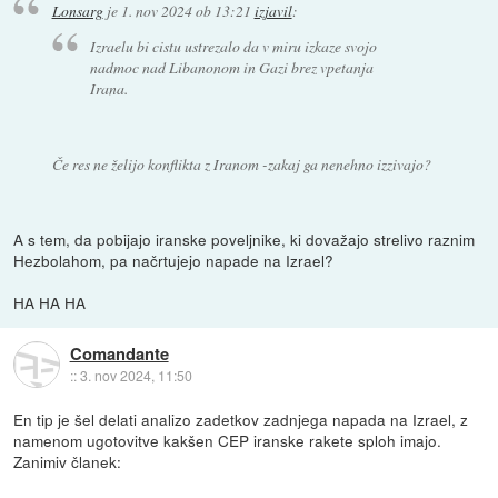
Lonsarg
je
1. nov 2024 ob 13:21
izjavil
:
Izraelu bi cistu ustrezalo da v miru izkaze svojo
nadmoc nad Libanonom in Gazi brez vpetanja
Irana.
Če res ne želijo konflikta z Iranom -zakaj ga nenehno izzivajo?
A s tem, da pobijajo iranske poveljnike, ki dovažajo strelivo raznim
Hezbolahom, pa načrtujejo napade na Izrael?
HA HA HA
Comandante
::
3. nov 2024, 11:50
En tip je šel delati analizo zadetkov zadnjega napada na Izrael, z
namenom ugotovitve kakšen CEP iranske rakete sploh imajo.
Zanimiv članek: