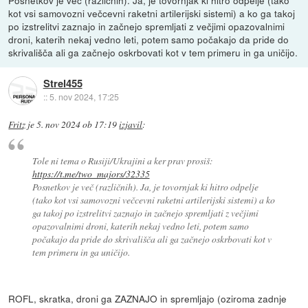
Posnetkov je več (različnih). Ja, je tovornjak ki hitro odpelje (tako
kot vsi samovozni večcevni raketni artilerijski sistemi) a ko ga takoj
po izstrelitvi zaznajo in začnejo spremljati z večjimi opazovalnimi
droni, katerih nekaj vedno leti, potem samo počakajo da pride do
skrivališča ali ga začnejo oskrbovati kot v tem primeru in ga uničijo.
Strel455
::
5. nov 2024, 17:25
Fritz
je
5. nov 2024 ob 17:19
izjavil
:
Tole ni tema o Rusiji/Ukrajini a ker prav prosiš:
https://t.me/two_majors/32335
Posnetkov je več (različnih). Ja, je tovornjak ki hitro odpelje
(tako kot vsi samovozni večcevni raketni artilerijski sistemi) a ko
ga takoj po izstrelitvi zaznajo in začnejo spremljati z večjimi
opazovalnimi droni, katerih nekaj vedno leti, potem samo
počakajo da pride do skrivališča ali ga začnejo oskrbovati kot v
tem primeru in ga uničijo.
ROFL, skratka, droni ga ZAZNAJO in spremljajo (oziroma zadnje