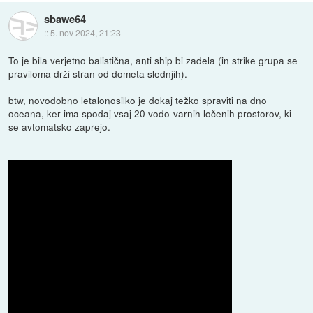
sbawe64
::
5. nov 2024, 21:23
To je bila verjetno balistična, anti ship bi zadela (in strike grupa se
praviloma drži stran od dometa slednjih).
btw, novodobno letalonosilko je dokaj težko spraviti na dno
oceana, ker ima spodaj vsaj 20 vodo-varnih ločenih prostorov, ki
se avtomatsko zaprejo.