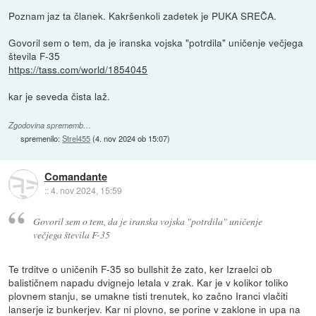
Poznam jaz ta članek. Kakršenkoli zadetek je PUKA SREČA.
Govoril sem o tem, da je iranska vojska "potrdila" uničenje večjega
števila F-35
https://tass.com/world/1854045
kar je seveda čista laž.
Zgodovina sprememb…
spremenilo:
Strel455
(
4. nov 2024 ob 15:07
)
Comandante
::
4. nov 2024, 15:59
Govoril sem o tem, da je iranska vojska "potrdila" uničenje
večjega števila F-35
Te trditve o uničenih F-35 so bullshit že zato, ker Izraelci ob
balističnem napadu dvignejo letala v zrak. Kar je v kolikor toliko
plovnem stanju, se umakne tisti trenutek, ko začno Iranci vlačiti
lanserje iz bunkerjev. Kar ni plovno, se porine v zaklone in upa na