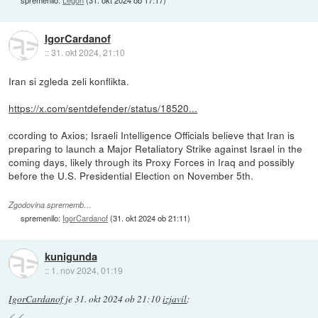
IgorCardanof
::
31. okt 2024, 21:10
Iran si zgleda zeli konflikta.
https://x.com/sentdefender/status/18520...
ccording to Axios; Israeli Intelligence Officials believe that Iran is
preparing to launch a Major Retaliatory Strike against Israel in the
coming days, likely through its Proxy Forces in Iraq and possibly
before the U.S. Presidential Election on November 5th.
Zgodovina sprememb…
spremenilo:
IgorCardanof
(
31. okt 2024 ob 21:11
)
kunigunda
::
1. nov 2024, 01:19
IgorCardanof
je
31. okt 2024 ob 21:10
izjavil
: