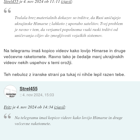
Strel455
je
4. nov 2024 ob 11:11
izjavil
:
Tralala brez materialnih dokazov so trditve, da Rusi uničujejo
ukrajinske Himarse z lahkoto z uporabo satelitov. Tvoj problem
je ravno v tem, da verjameš popolnoma vsaki ruski trditvi od
uničevanja ciljev do zmogljivosti vojaških sistemov.
Na telegramu imaš kopico videov kako lovijo Himarse in druge
večcevne raketomete. Ravno tako je čedalje manj ukrajinskih
videov nekih uspehov s temi orožji.
Teh nebuloz z iranske strani pa tukaj ni nihče lepil razen tebe.
Strel455
::
4. nov 2024, 15:03
Fritz
je
4. nov 2024 ob 14:34
izjavil
:
Na telegramu imaš kopico videov kako lovijo Himarse in druge
večcevne raketomete.