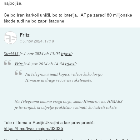
najboljše.
Če bo Iran karkoli uničil, bo to loterija. IAF pa zaradi 80 milijonske
škode tudi ne bo zaprl štacune.
Fritz
::
5. nov 2024, 17:19
Strel455
je
4. nov 2024 ob 15:03
izjavil
:
Fritz
je
4. nov 2024 ob 14:34
izjavil
:
Na telegramu imaš kopico videov kako lovijo
Himarse in druge večcevne raketomete.
Na Telegramu imamo vsega boga, samo Himarsov ne. HIMARS
je tovornjak, ki odpelje praktično v minuti, ko izstreli rakete.
Tole ni tema o Rusiji/Ukrajini a ker prav prosiš:
https://t.me/two_majors/32335