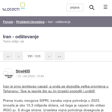
☰
Forum
»
Problemi človeštva
»
Iran - odštevanje
Iran - odštevanje
Temo vidijo: vsi
131
/ 329
««
«
»
»»
Strel455
::
31. okt 2024, 15:40
Iran je prvo ismijavao napad, a onda se dogodila velika promjena u
Teheranu: 'Sve je jasnije što su im Izraelci pogodili i uništili'
Prema trustu mozgova SIPRI, iranska vojna potrošnja u 2023.
iznosila je oko 10,3 milijarde dolara, od čega je najveći dio otišao
IRGC-ju. S druge strane, izraelska vojna potrošnja dosegnula je