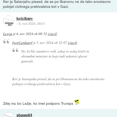
Ker je Satanjahu pissed, da se po libanonu ne da tako enostavno
pobijat civilnega prebivalstva kot v Gazi.
bciciban-
::
6. nov 2024, 09:01
Legon
je
6. nov 2024 ob 08:52
izjavil
:
IgorCardanof
je
5. nov 2024 ob 22:07
izjavil
:
No, bi blo zanimivo vedt, zakaj so sedaj leteli in
obrambni minister in baje tudi nekateri glavni
generali.
Ker je Satanjahu pissed, da se po libanonu ne da tako enostavno
pobijat civilnega prebivalstva kot v Gazi.
Zdej mu bo Lažje, ko imel podporo Trumpa
sbawe64