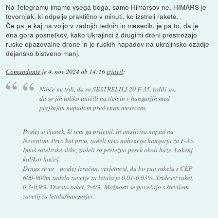
Na Telegramu imamo vsega boga, samo Himarsov ne. HIMARS je
tovornjak, ki odpelje praktično v minuti, ko izstreli rakete.
Če pa je kaj na voljo v zadnjih tednih in mesecih, je pa to, da je
ena gora posnetkov, kako Ukrajinci z drugimi droni prestrezajo
ruske opazovalne drone in je ruskih napadov na ukrajinsko ozadje
dejansko bistveno manj.
Comandante
je
4. nov 2024 ob 14:16
izjavil
:
Nihče ne trdi, da so SESTRELILI 20 F-35, trdili so,
da so jih toliko uničili na tleh in v hangarjih med
prejšnjim napadom pred enim mesecem.
Poglej si članek, ki sem ga prilepil, in analizira napad na
Neventim. Prvo kot prvo, zadeli niso nobenega hangarja za F-35.
Imaš satelitske slike, zadeli so pretežno pesek okoli baze. Lukenj
kolikor hočeš.
Druga stvar - poglej izračun, verjetnost, da bo ena raketa s CEP
600-900m zadela zavetje za letalo je 0,01-0,03%. Trideset raket,
0,3-0,9%. Dvesto raket, 2-6%. Možnosti se povečajo s številom
zavetij za letala/hangarjev.