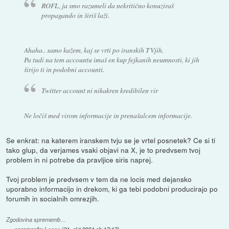
ROFL, ja smo razumeli da nekritično konuziraš
propagando in širiš laži.
Ahaha.. samo kažem, kaj se vrti po iranskih TVjih.
Pa tudi na tem accountu imaš en kup fejkanih neumnosti, ki jih
širijo ti in podobni accounti.
Twitter account ni nikakren kredibilen vir
Ne ločiš med virom informacije in prenašalcem informacije.
Se enkrat: na katerem iranskem tvju se je vrtel posnetek? Ce si ti
tako glup, da verjames vsaki objavi na X, je to predvsem tvoj
problem in ni potrebe da pravljice siris naprej.
Tvoj problem je predvsem v tem da ne locis med dejansko
uporabno informacijo in drekom, ki ga tebi podobni producirajo po
forumih in socialnih omrezjih.
Zgodovina sprememb…
spremenilo:
Legon
(
31. okt 2024 ob 17:17
)