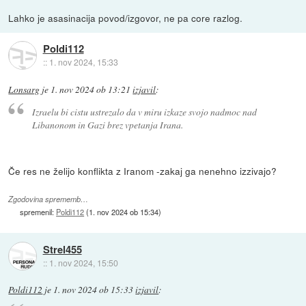
Lahko je asasinacija povod/izgovor, ne pa core razlog.
Poldi112
::
1. nov 2024, 15:33
Lonsarg
je
1. nov 2024 ob 13:21
izjavil
:
Izraelu bi cistu ustrezalo da v miru izkaze svojo nadmoc nad
Libanonom in Gazi brez vpetanja Irana.
Če res ne želijo konflikta z Iranom -zakaj ga nenehno izzivajo?
Zgodovina sprememb…
spremenil:
Poldi112
(
1. nov 2024 ob 15:34
)
Strel455
::
1. nov 2024, 15:50
Poldi112
je
1. nov 2024 ob 15:33
izjavil
: