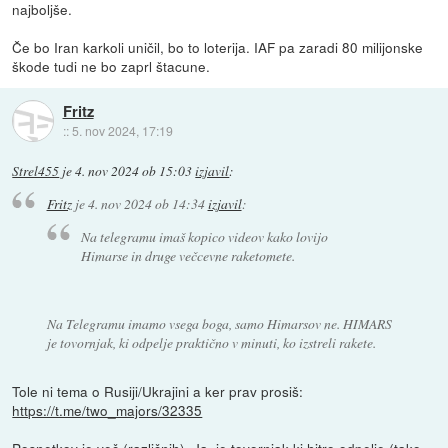
najboljše.
Če bo Iran karkoli uničil, bo to loterija. IAF pa zaradi 80 milijonske
škode tudi ne bo zaprl štacune.
Fritz
::
5. nov 2024, 17:19
Strel455
je
4. nov 2024 ob 15:03
izjavil
:
Fritz
je
4. nov 2024 ob 14:34
izjavil
:
Na telegramu imaš kopico videov kako lovijo
Himarse in druge večcevne raketomete.
Na Telegramu imamo vsega boga, samo Himarsov ne. HIMARS
je tovornjak, ki odpelje praktično v minuti, ko izstreli rakete.
Tole ni tema o Rusiji/Ukrajini a ker prav prosiš:
https://t.me/two_majors/32335