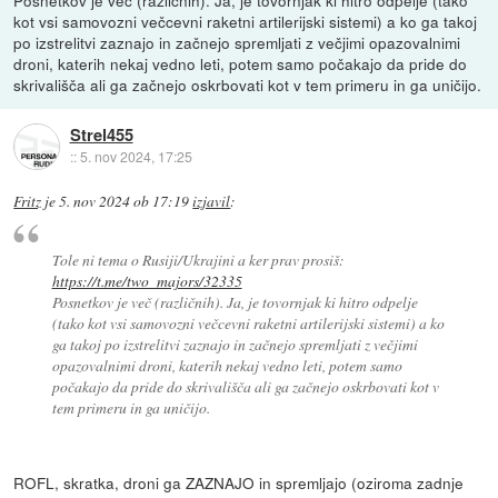
Posnetkov je več (različnih). Ja, je tovornjak ki hitro odpelje (tako
kot vsi samovozni večcevni raketni artilerijski sistemi) a ko ga takoj
po izstrelitvi zaznajo in začnejo spremljati z večjimi opazovalnimi
droni, katerih nekaj vedno leti, potem samo počakajo da pride do
skrivališča ali ga začnejo oskrbovati kot v tem primeru in ga uničijo.
Strel455
::
5. nov 2024, 17:25
Fritz
je
5. nov 2024 ob 17:19
izjavil
:
Tole ni tema o Rusiji/Ukrajini a ker prav prosiš:
https://t.me/two_majors/32335
Posnetkov je več (različnih). Ja, je tovornjak ki hitro odpelje
(tako kot vsi samovozni večcevni raketni artilerijski sistemi) a ko
ga takoj po izstrelitvi zaznajo in začnejo spremljati z večjimi
opazovalnimi droni, katerih nekaj vedno leti, potem samo
počakajo da pride do skrivališča ali ga začnejo oskrbovati kot v
tem primeru in ga uničijo.
ROFL, skratka, droni ga ZAZNAJO in spremljajo (oziroma zadnje