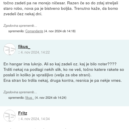
točno zadeti pa ne morejo ničesar. Razen če so do zdaj streljali
staro robo, nova pa je bistveno boljša. Trenutno kaže, da bomo
zvedeli čez nekaj dni.
Zgodovina sprememb…
spremenilo:
Comandante
(
4. nov 2024 ob 14:18
)
fikus_
::
4. nov 2024, 14:22
En hangar ima luknjo. Ali so kaj zadeli oz. kaj je bilo noter????
Trditi nekaj na podlagi nekih slik, ko ne veš, točno katere rakete so
poslali in koliko je vprašljivo (velja za obe strani).
Ena stran bo trdila nekaj, druga kontra, resnica je pa nekje vmes.
Zgodovina sprememb…
spremenilo:
fikus_
(
4. nov 2024 ob 14:24
)
Fritz
::
4. nov 2024, 14:34