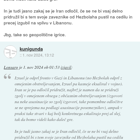
In je tudi jasno zakaj se je Iran odločil, če se ne bi vsaj delno
pridružil bi s tem svoje zaveznike od Hezbolaha pustil na cedilu in
precej izgubil na vplivu v Libanonu.
Jbg, take so geopolitične igrice.
kunigunda
::
1. nov 2024, 13:12
Lonsarg
je
1. nov 2024 ob 01:53
izjavil
:
Izrael je odprl fronto v Gazi in Libanonu (no Hezbolah odprl z
omejenim obstreljevanjem, Izrael pa kasneje eksaliral v vojno).
Iran se je pa odločil pridružit, najbrž je namen da se pridruži
zgolj v omejenem obsegu z občasnim obstreljevanjem (izgovori
na neke asasinacije so zgolj izgovori, take pomembne odločitve
se ne sprejema na podlagi asasinacije posemeznikov), ampak v
praksi take stvari v kaj bolj konkretnega eskalirajo prej al slej,
tak da bomo videli kako daleč gre.
In je tudi jasno zakaj se je Iran odločil, če se ne bi vsaj delno
pridružil bi s tem svoje zaveznike od Hezbolaha pustil na cedilu