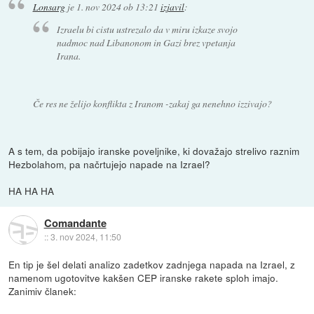
Lonsarg
je
1. nov 2024 ob 13:21
izjavil
:
Izraelu bi cistu ustrezalo da v miru izkaze svojo
nadmoc nad Libanonom in Gazi brez vpetanja
Irana.
Če res ne želijo konflikta z Iranom -zakaj ga nenehno izzivajo?
A s tem, da pobijajo iranske poveljnike, ki dovažajo strelivo raznim
Hezbolahom, pa načrtujejo napade na Izrael?
HA HA HA
Comandante
::
3. nov 2024, 11:50
En tip je šel delati analizo zadetkov zadnjega napada na Izrael, z
namenom ugotovitve kakšen CEP iranske rakete sploh imajo.
Zanimiv članek: