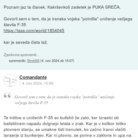
Poznam jaz ta članek. Kakršenkoli zadetek je PUKA SREČA.
Govoril sem o tem, da je iranska vojska "potrdila" uničenje večjega
števila F-35
https://tass.com/world/1854045
kar je seveda čista laž.
Zgodovina sprememb…
spremenilo:
Strel455
(
4. nov 2024 ob 15:07
)
Comandante
::
4. nov 2024, 15:59
Govoril sem o tem, da je iranska vojska "potrdila" uničenje
večjega števila F-35
Te trditve o uničenih F-35 so bullshit že zato, ker Izraelci ob
balističnem napadu dvignejo letala v zrak. Kar je v kolikor toliko
plovnem stanju, se umakne tisti trenutek, ko začno Iranci vlačiti
lanserje iz bunkerjev. Kar ni plovno, se porine v zaklone in upa na