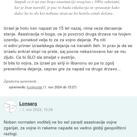
Ampak ce ti na eno bogo asasinacijo reagiras z 100+ raketami,
kar je Iran naredil, je pac to huda eskalacija in vprasanje kako
dalec bo to slo ker nobena stran ne bo hotela ostati dolzna..
Izrael je hotu iran napast ze 15 let nazaj, nima veze danasnje
stanje. Asasinacija ni boga, ce jo povzroci druga drzava na tvojem
ozemlju, ponekod velja to ze za vojno dejanje. Pa niti
ni edini primer izraelskega dejanja na iranskih tleh. In prav je da se
izraelu enkrat stopi na prste, saj pocne nekaznovano kar se mu
zljubi. Ce bi SLO sla streljat v avstrijo,
bi bila to vojna, za izrael po siriji in libanonu so pa to zgolj
preventivna dejanja, ceprav gre za napad na drugo drzavo...
Zgodovina sprememb…
spremenilo:
kunigunda
(
1. nov 2024 ob 15:27
)
Lonsarg
::
1. nov 2024, 15:29
Noben normalen voditelj ne bo sel zaradi asasinacije vojne
zganjat, za vojne in raketne napade so vedno globji geopoliticni
razlogi.