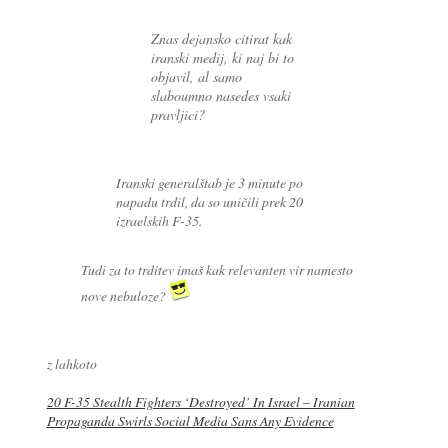
Znas dejansko citirat kak
iranski medij, ki naj bi to
objavil, al samo
slaboumno nasedes vsaki
pravljici?
Iranski generalštab je 3 minute po
napadu trdil, da so uničili prek 20
izraelskih F-35.
Tudi za to trditev imaš kak relevanten vir namesto
nove nebuloze?
z lahkoto
20 F-35 Stealth Fighters ‘Destroyed’ In Israel – Iranian
Propaganda Swirls Social Media Sans Any Evidence