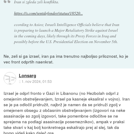
Iran si zgleda zeli konflikta.
https://x.com/sentdefender/status/18520...
ccording to Axios; Israeli Intelligence Officials believe that Iran
is preparing to launch a Major Retaliatory Strike against Israel
in the coming days, likely through its Proxy Forces in Iraq and
possibly before the U.S. Presidential Election on November 5th.
Ne, zeli si ga izrael, iran pa ima trenutno najboljso priloznost, ko je
vec front odprtih naenkrat.
Lonsarg
::
1. nov 2024, 01:53
Izrael je odprl fronto v Gazi in Libanonu (no Hezbolah odprl z
omejenim obstreljevanjem, Izrael pa kasneje eksaliral v vojno). Iran
se je pa odločil pridružit, najbrž je namen da se pridruži zgolj v
omejenem obsegu z občasnim obstreljevanjem (izgovori na neke
asasinacije so zgolj izgovori, take pomembne odločitve se ne
sprejema na podlagi asasinacije posemeznikov), ampak v praksi
take stvari v kaj bolj konkretnega eskalirajo prej al slej, tak da
bomo videli kako daleč gre.