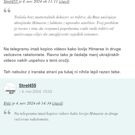
Strel455
je
4. nov 2024 ob 11:11
izjavil
:
Tralala brez materialnih dokazov so trditve, da Rusi uničujejo
ukrajinske Himarse z lahkoto z uporabo satelitov. Tvoj problem
je ravno v tem, da verjameš popolnoma vsaki ruski trditvi od
uničevanja ciljev do zmogljivosti vojaških sistemov.
Na telegramu imaš kopico videov kako lovijo Himarse in druge
večcevne raketomete. Ravno tako je čedalje manj ukrajinskih
videov nekih uspehov s temi orožji.
Teh nebuloz z iranske strani pa tukaj ni nihče lepil razen tebe.
Strel455
::
4. nov 2024, 15:03
Fritz
je
4. nov 2024 ob 14:34
izjavil
:
Na telegramu imaš kopico videov kako lovijo Himarse in druge
večcevne raketomete.