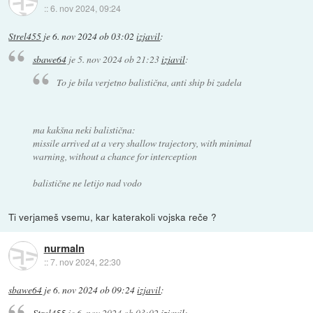
::
6. nov 2024, 09:24
Strel455
je
6. nov 2024 ob 03:02
izjavil
:
sbawe64
je
5. nov 2024 ob 21:23
izjavil
:
To je bila verjetno balistična, anti ship bi zadela
ma kakšna neki balistična:
missile arrived at a very shallow trajectory, with minimal
warning, without a chance for interception
balistične ne letijo nad vodo
Ti verjameš vsemu, kar katerakoli vojska reče ?
nurmaln
::
7. nov 2024, 22:30
sbawe64
je
6. nov 2024 ob 09:24
izjavil
:
Strel455
je
6. nov 2024 ob 03:02
izjavil
: