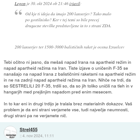
Legon
je
30. okt 2024 ob 21:46
izjavil
:
Od kje ti ideja da imajo 200 lanserjev? Tako malo
po gostilnisko? Ker v tej temi so bile precej
drugacne stevilke predstavljene in to s strani ZDA.
200 lanserjev ter 1500-3000 balističnih raket je ocena Izraelcev
Tebi očitno ni jasno, da mešaš napad Irana na apartheid režim in
napad apartheid režima na Iran. Tiste izjave o uničenih F-35 se
nanašajo na napad Irana z balističnimi raketami na apartheid režim
in ne na zadnji napad apartheid režima na Iran. Nihče ne trdi, da
so SESTRELILI 20 F-35, trdili so, da so jih toliko uničili na tleh in v
hangarjih med prejšnjim napadom pred enim mesecem.
In to kar eni in drugi trdijo je tralala brez materialnih dokazov. Vaš
problem je da eni strani verjamete vse, tudi največje neumnosti,
drugi strani pa ne verjamete nič.
Strel455
::
4. nov 2024, 11:11