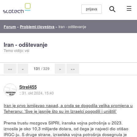
☰
Forum
»
Problemi človeštva
»
Iran - odštevanje
Iran - odštevanje
Temo vidijo: vsi
131
/ 329
««
«
»
»»
Strel455
::
31. okt 2024, 15:40
Iran je prvo ismijavao napad, a onda se dogodila velika promjena u
Teheranu: 'Sve je jasnije što su im Izraelci pogodili i uništili'
Prema trustu mozgova SIPRI, iranska vojna potrošnja u 2023.
iznosila je oko 10,3 milijarde dolara, od čega je najveći dio otišao
IRGC-ju. S druge strane, izraelska vojna potrošnja dosegnula je