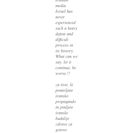
media.
Israel has
never
experienced
such a heavy
defeat and
difficult
process in
its history.
What can we
say, let it
continue, be
worse.!!
za tiste, ki
ponavljate
iransko
propagando
in jemljete
iranske
budalije
zdravo za
gotovo