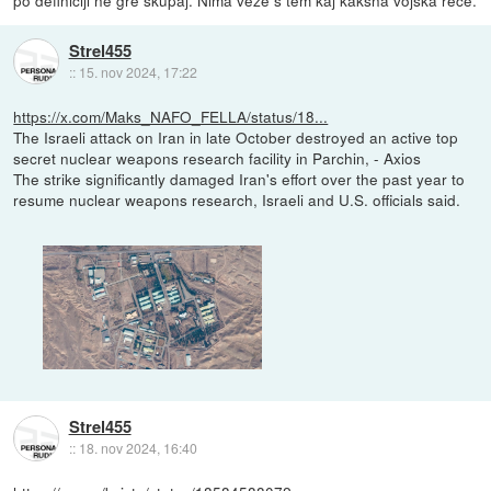
po definiciji ne gre skupaj. Nima veze s tem kaj kakšna vojska reče.
Strel455
::
15. nov 2024, 17:22
https://x.com/Maks_NAFO_FELLA/status/18...
The Israeli attack on Iran in late October destroyed an active top
secret nuclear weapons research facility in Parchin, - Axios
The strike significantly damaged Iran's effort over the past year to
resume nuclear weapons research, Israeli and U.S. officials said.
Strel455
::
18. nov 2024, 16:40