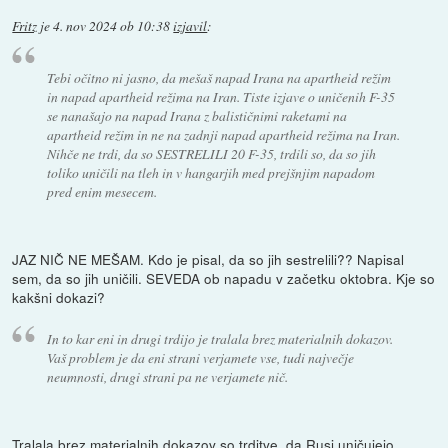
Fritz
je
4. nov 2024 ob 10:38
izjavil
:
Tebi očitno ni jasno, da mešaš napad Irana na apartheid režim
in napad apartheid režima na Iran. Tiste izjave o uničenih F-35
se nanašajo na napad Irana z balističnimi raketami na
apartheid režim in ne na zadnji napad apartheid režima na Iran.
Nihče ne trdi, da so SESTRELILI 20 F-35, trdili so, da so jih
toliko uničili na tleh in v hangarjih med prejšnjim napadom
pred enim mesecem.
JAZ NIČ NE MEŠAM. Kdo je pisal, da so jih sestrelili?? Napisal
sem, da so jih uničili. SEVEDA ob napadu v začetku oktobra. Kje so
kakšni dokazi?
In to kar eni in drugi trdijo je tralala brez materialnih dokazov.
Vaš problem je da eni strani verjamete vse, tudi največje
neumnosti, drugi strani pa ne verjamete nič.
Tralala brez materialnih dokazov so trditve, da Rusi uničujejo