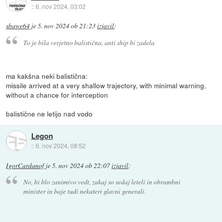
::
6. nov 2024, 03:02
sbawe64
je
5. nov 2024 ob 21:23
izjavil
:
To je bila verjetno balistična, anti ship bi zadela
ma kakšna neki balistična:
missile arrived at a very shallow trajectory, with minimal warning,
without a chance for interception
balistične ne letijo nad vodo
Legon
::
6. nov 2024, 08:52
IgorCardanof
je
5. nov 2024 ob 22:07
izjavil
:
No, bi blo zanimivo vedt, zakaj so sedaj leteli in obrambni
minister in baje tudi nekateri glavni generali.