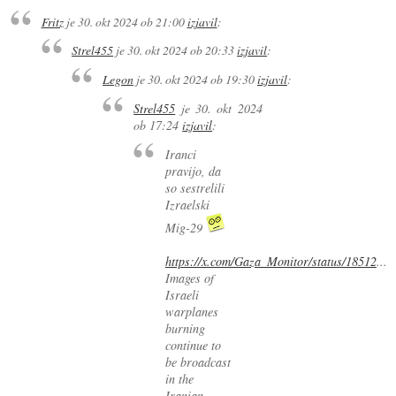
Fritz
je
30. okt 2024 ob 21:00
izjavil
:
Strel455
je
30. okt 2024 ob 20:33
izjavil
:
Legon
je
30. okt 2024 ob 19:30
izjavil
:
Strel455
je
30. okt 2024
ob 17:24
izjavil
:
Iranci
pravijo, da
so sestrelili
Izraelski
Mig-29
https://x.com/Gaza_Monitor/status/18512
...
Images of
Israeli
warplanes
burning
continue to
be broadcast
in the
Iranian