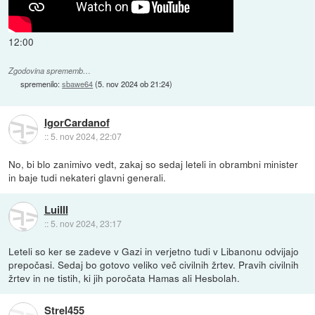
12:00
Zgodovina sprememb…
spremenilo:
sbawe64
(
5. nov 2024 ob 21:24
)
IgorCardanof
::
5. nov 2024, 22:07
No, bi blo zanimivo vedt, zakaj so sedaj leteli in obrambni minister
in baje tudi nekateri glavni generali.
LuiIII
::
5. nov 2024, 23:17
Leteli so ker se zadeve v Gazi in verjetno tudi v Libanonu odvijajo
prepočasi. Sedaj bo gotovo veliko več civilnih žrtev. Pravih civilnih
žrtev in ne tistih, ki jih poročata Hamas ali Hesbolah.
Strel455