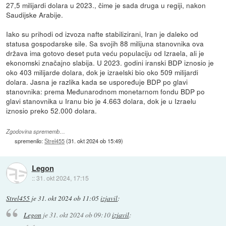
27,5 milijardi dolara u 2023., čime je sada druga u regiji, nakon
Saudijske Arabije.
Iako su prihodi od izvoza nafte stabilizirani, Iran je daleko od
statusa gospodarske sile. Sa svojih 88 milijuna stanovnika ova
država ima gotovo deset puta veću populaciju od Izraela, ali je
ekonomski značajno slabija. U 2023. godini iranski BDP iznosio je
oko 403 milijarde dolara, dok je izraelski bio oko 509 milijardi
dolara. Jasna je razlika kada se uspoređuje BDP po glavi
stanovnika: prema Međunarodnom monetarnom fondu BDP po
glavi stanovnika u Iranu bio je 4.663 dolara, dok je u Izraelu
iznosio preko 52.000 dolara.
Zgodovina sprememb…
spremenilo:
Strel455
(
31. okt 2024 ob 15:49
)
Legon
::
31. okt 2024, 17:15
Strel455
je
31. okt 2024 ob 11:05
izjavil
:
Legon
je
31. okt 2024 ob 09:10
izjavil
: