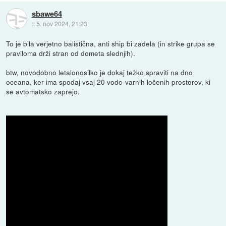
sbawe64
::
5. nov 2024, 21:23
To je bila verjetno balistična, anti ship bi zadela (in strike grupa se
praviloma drži stran od dometa slednjih).
btw, novodobno letalonosilko je dokaj težko spraviti na dno
oceana, ker ima spodaj vsaj 20 vodo-varnih ločenih prostorov, ki
se avtomatsko zaprejo.