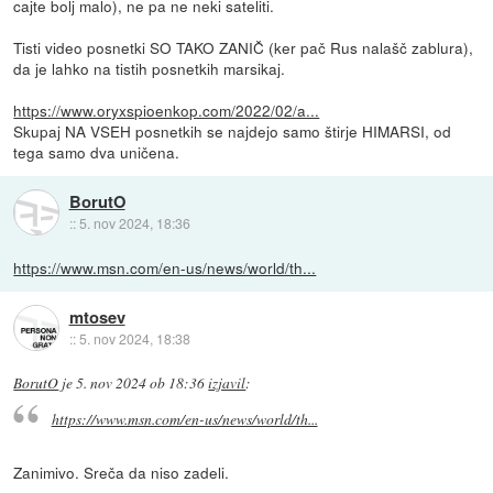
cajte bolj malo), ne pa ne neki sateliti.
Tisti video posnetki SO TAKO ZANIČ (ker pač Rus nalašč zablura),
da je lahko na tistih posnetkih marsikaj.
https://www.oryxspioenkop.com/2022/02/a...
Skupaj NA VSEH posnetkih se najdejo samo štirje HIMARSI, od
tega samo dva uničena.
BorutO
::
5. nov 2024, 18:36
https://www.msn.com/en-us/news/world/th...
mtosev
::
5. nov 2024, 18:38
BorutO
je
5. nov 2024 ob 18:36
izjavil
:
https://www.msn.com/en-us/news/world/th...
Zanimivo. Sreča da niso zadeli.