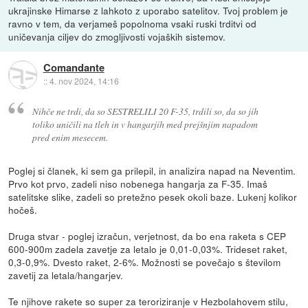
ukrajinske Himarse z lahkoto z uporabo satelitov. Tvoj problem je
ravno v tem, da verjameš popolnoma vsaki ruski trditvi od
uničevanja ciljev do zmogljivosti vojaških sistemov.
Comandante
::
4. nov 2024, 14:16
Nihče ne trdi, da so SESTRELILI 20 F-35, trdili so, da so jih
toliko uničili na tleh in v hangarjih med prejšnjim napadom
pred enim mesecem.
Poglej si članek, ki sem ga prilepil, in analizira napad na Neventim.
Prvo kot prvo, zadeli niso nobenega hangarja za F-35. Imaš
satelitske slike, zadeli so pretežno pesek okoli baze. Lukenj kolikor
hočeš.
Druga stvar - poglej izračun, verjetnost, da bo ena raketa s CEP
600-900m zadela zavetje za letalo je 0,01-0,03%. Trideset raket,
0,3-0,9%. Dvesto raket, 2-6%. Možnosti se povečajo s številom
zavetij za letala/hangarjev.
Te njihove rakete so super za teroriziranje v Hezbolahovem stilu,