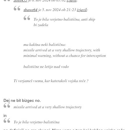
sbawe64
je
5. nov 2024 ob 21:23
izjavil
:
To je bila verjetno balistična, anti ship
bi zadela
ma kakšna neki balistična:
missile arrived at a very shallow trajectory, with
minimal warning, without a chance for interception
balistične ne letijo nad vodo
Ti verjameš vsemu, kar katerakoli vojska reče ?
Dej ne bit bizgec no.
missile arrived at a very shallow trajectory
in
To je bila verjetno balistična