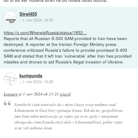
Strel455
::
1. nov 2024, 14:55
https://x.com/WhereisRussia/status/1852...
Reports that all Russian S-300 SAM provided to Iran have been
destroyed. A reporter at the Iranian Foreign Ministry press
conference criticized Russia's failure to provide promised S-400
SAM and stated that it left Iran 'vulnerable' after Iran has provided
missiles and drones to aid Russia's illegal invasion of Ukraine.
kunigunda
::
1. nov 2024, 15:26
Lonsarg
je
1. nov 2024 ob 13:21
izjavil
:
Izraelu bi cistu ustrezalo da v miru izkaze svojo nadmoc nad
Libanonom in Gazi brez vpetanja Irana. Tak da ne, geopoliticno
ima Iran edini motivacijo za vojno, pa se to zgolj v omejenem
obsegu da s tem Izraelu otezi delo v Libanonu/Gazi, polne vojne
si ne zeli nobena stran.