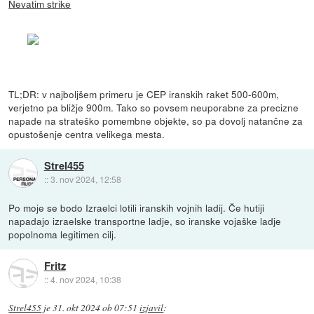
Nevatim strike
TL;DR: v najboljšem primeru je CEP iranskih raket 500-600m,
verjetno pa bližje 900m. Tako so povsem neuporabne za precizne
napade na strateško pomembne objekte, so pa dovolj natančne za
opustošenje centra velikega mesta.
Strel455
::
3. nov 2024, 12:58
Po moje se bodo Izraelci lotili iranskih vojnih ladij. Če hutiji
napadajo izraelske transportne ladje, so iranske vojaške ladje
popolnoma legitimen cilj.
Fritz
::
4. nov 2024, 10:38
Strel455
je
31. okt 2024 ob 07:51
izjavil
: