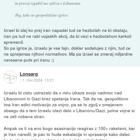
in precej izgubil na vplivu v Libanonu.
Jbg, take so geopolitične igrice.
Izrael bi slej ko prej iran napadel tud ce hezbolah ne bi obstaju,
iran pa tud ne rabi vojaskih akcij, da bi vezi s hezbolahom karkoli
spremenil.
So pa igrice ja, izraelu je vse fajn, dokler sodelujes z njim, tud ce
ne sprejemas njihovi normativov. Ma pa izrael se zmeraj miljardne
neresene pufe pri iranu :)
Lonsarg
::
1. nov 2024, 13:21
Izraelu bi cistu ustrezalo da v miru izkaze svojo nadmoc nad
Libanonom in Gazi brez vpetanja Irana. Tak da ne, geopoliticno
ima Iran edini motivacijo za vojno, pa se to zgolj v omejenem
obsegu da s tem Izraelu otezi delo v Libanonu/Gazi, polne vojne si
ne zeli nobena stran.
Ampak ce ti na eno bogo asasinacijo reagiras z 100+ raketami, kar
je Iran naredil, je pac to huda eskalacija in vprasanje kako dalec
bo to slo ker nobena stran ne bo hotela ostati dolzna..