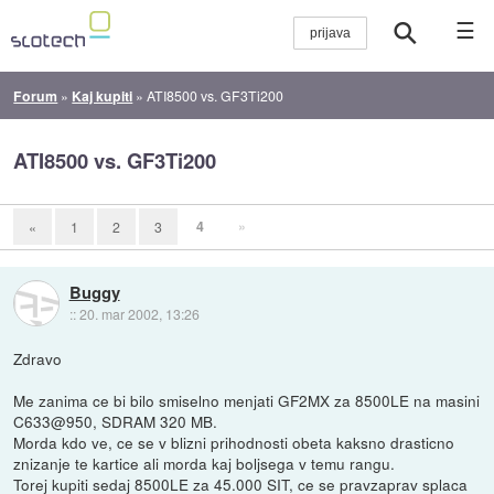
☰
Forum
»
Kaj kupiti
»
ATI8500 vs. GF3Ti200
ATI8500 vs. GF3Ti200
4
»
«
1
2
3
Buggy
::
20. mar 2002, 13:26
Zdravo
Me zanima ce bi bilo smiselno menjati GF2MX za 8500LE na masini
C633@950, SDRAM 320 MB.
Morda kdo ve, ce se v blizni prihodnosti obeta kaksno drasticno
znizanje te kartice ali morda kaj boljsega v temu rangu.
Torej kupiti sedaj 8500LE za 45.000 SIT, ce se pravzaprav splaca