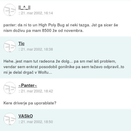
||_^_||
::
21. mar 2002, 16:14
panter: da ni to un High Poly Bug al neki tazga. Jst ga sicer še
nism doživu pa mam 8500 že od novembra.
Tic
::
21. mar 2002, 18:38
Hehe..jest mam tut radeona že dolg... pa sm mel isti problem,
vendar sem enkrat posodobil gonilnike pa sem težavo odpravil..to
mi je delal drgač v Wolfu...
~Panter~
::
21. mar 2002, 18:42
Kere driverje pa uporablate?
VASkO
::
21. mar 2002, 18:50