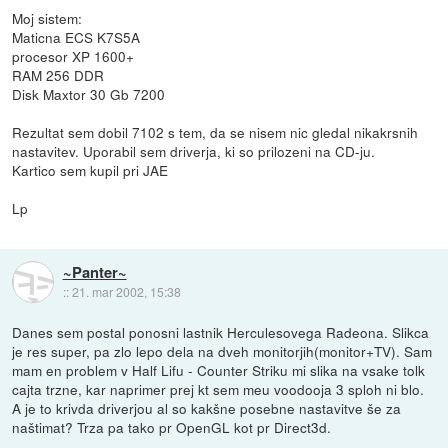
Moj sistem:
Maticna ECS K7S5A
procesor XP 1600+
RAM 256 DDR
Disk Maxtor 30 Gb 7200
Rezultat sem dobil 7102 s tem, da se nisem nic gledal nikakrsnih
nastavitev. Uporabil sem driverja, ki so prilozeni na CD-ju.
Kartico sem kupil pri JAE
Lp
~Panter~
::
21. mar 2002, 15:38
Danes sem postal ponosni lastnik Herculesovega Radeona. Slikca
je res super, pa zlo lepo dela na dveh monitorjih(monitor+TV). Sam
mam en problem v Half Lifu - Counter Striku mi slika na vsake tolk
cajta trzne, kar naprimer prej kt sem meu voodooja 3 sploh ni blo.
A je to krivda driverjou al so kakšne posebne nastavitve še za
naštimat? Trza pa tako pr OpenGL kot pr Direct3d.