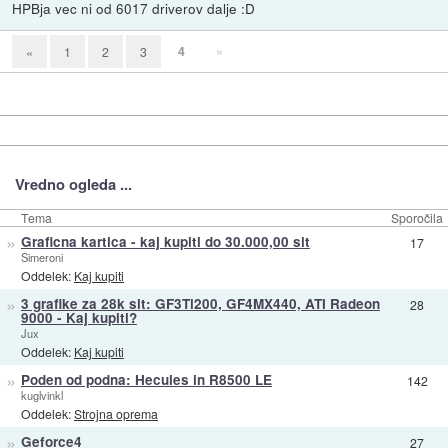
HPBja vec ni od 6017 driverov dalje :D
4
»
«
1
2
3
Vredno ogleda ...
Tema
Sporočila
»
Graficna kartica - kaj kupiti do 30.000,00 sit
17
Simeroni
Oddelek:
Kaj kupiti
»
3 grafike za 28k sit: GF3Ti200, GF4MX440, ATI Radeon
28
9000 - Kaj kupiti?
Jux
Oddelek:
Kaj kupiti
»
Poden od podna: Hecules in R8500 LE
142
kuglvinkl
Oddelek:
Strojna oprema
»
Geforce4
27