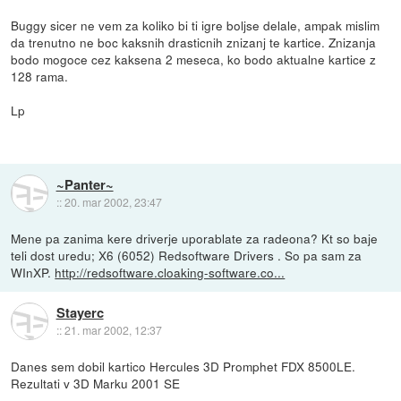
Buggy sicer ne vem za koliko bi ti igre boljse delale, ampak mislim
da trenutno ne boc kaksnih drasticnih znizanj te kartice. Znizanja
bodo mogoce cez kaksena 2 meseca, ko bodo aktualne kartice z
128 rama.
Lp
~Panter~
::
20. mar 2002, 23:47
Mene pa zanima kere driverje uporablate za radeona? Kt so baje
teli dost uredu; X6 (6052) Redsoftware Drivers . So pa sam za
WInXP.
http://redsoftware.cloaking-software.co...
Stayerc
::
21. mar 2002, 12:37
Danes sem dobil kartico Hercules 3D Promphet FDX 8500LE.
Rezultati v 3D Marku 2001 SE