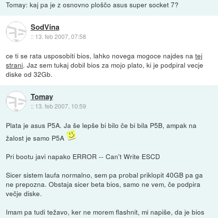
Tomay: kaj pa je z osnovno ploščo asus super socket 7?
SodVina
::
13. feb 2007, 07:58
ce ti se rata usposobiti bios, lahko novega mogoce najdes na
tej
strani
. Jaz sem tukaj dobil bios za mojo plato, ki je podpiral vecje
diske od 32Gb.
Tomay
::
13. feb 2007, 10:59
Plata je asus P5A. Ja še lepše bi bilo če bi bila P5B, ampak na
žalost je samo P5A
Pri bootu javi napako ERROR -- Can't Write ESCD
Sicer sistem laufa normalno, sem pa probal priklopit 40GB pa ga
ne prepozna. Obstaja sicer beta bios, samo ne vem, če podpira
večje diske.
Imam pa tudi težavo, ker ne morem flashnit, mi napiše, da je bios