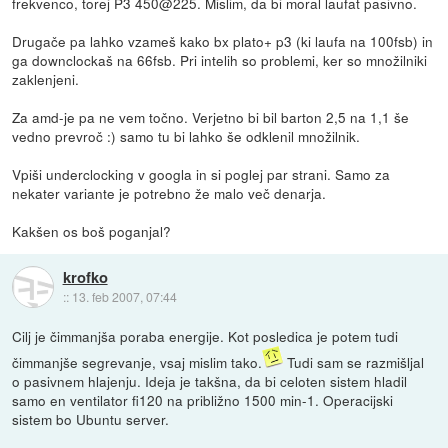
frekvenco, torej P3 450@225. Mislim, da bi moral laufat pasivno.
Drugače pa lahko vzameš kako bx plato+ p3 (ki laufa na 100fsb) in
ga downclockaš na 66fsb. Pri intelih so problemi, ker so množilniki
zaklenjeni.
Za amd-je pa ne vem točno. Verjetno bi bil barton 2,5 na 1,1 še
vedno prevroč :) samo tu bi lahko še odklenil množilnik.
Vpiši underclocking v googla in si poglej par strani. Samo za
nekater variante je potrebno že malo več denarja.
Kakšen os boš poganjal?
krofko
::
13. feb 2007, 07:44
Cilj je čimmanjša poraba energije. Kot posledica je potem tudi
čimmanjše segrevanje, vsaj mislim tako.
Tudi sam se razmišljal
o pasivnem hlajenju. Ideja je takšna, da bi celoten sistem hladil
samo en ventilator fi120 na približno 1500 min-1. Operacijski
sistem bo Ubuntu server.