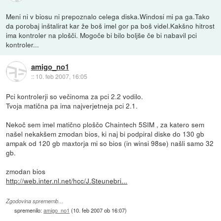
Meni ni v biosu ni prepoznalo celega diska.Windosi mi pa ga.Tako
da porobaj inštalirat kar že boš imel gor pa boš videl.Kakšno hitrost
ima kontroler na plošči. Mogoče bi bilo boljše če bi nabavil pci
kontroler...
amigo_no1
::
10. feb 2007, 16:05
Pci kontrolerji so večinoma za pci 2.2 vodilo.
Tvoja matična pa ima najverjetneja pci 2.1.
Nekoč sem imel matično ploščo Chaintech 5SIM , za katero sem
našel nekakšem zmodan bios, ki naj bi podpiral diske do 130 gb
ampak od 120 gb maxtorja mi so bios (in winsi 98se) našli samo 32
gb.
zmodan bios
http://web.inter.nl.net/hcc/J.Steunebri...
Zgodovina sprememb…
spremenilo:
amigo_no1
(
10. feb 2007 ob 16:07
)