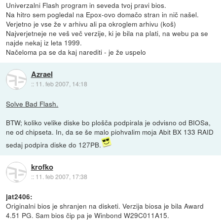
Univerzalni Flash program in seveda tvoj pravi bios.
Na hitro sem pogledal na Epox-ovo domačo stran in nič našel.
Verjetno je vse že v arhivu ali pa okroglem arhivu (koš)
Najverjetneje ne veš več verzije, ki je bila na plati, na webu pa se
najde nekaj iz leta 1999.
Načeloma pa se da kaj narediti - je že uspelo
Azrael
::
11. feb 2007, 14:18
Solve Bad Flash.
BTW; koliko velike diske bo plošča podpirala je odvisno od BIOSa,
ne od chipseta. In, da se še malo piohvalim moja Abit BX 133 RAID
sedaj podpira diske do 127PB.
krofko
::
11. feb 2007, 17:38
jat2406:
Originalni bios je shranjen na disketi. Verzija biosa je bila Award
4.51 PG. Sam bios čip pa je Winbond W29C011A15.