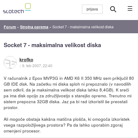
☰
Forum
»
Strojna oprema
»
Socket 7 - maksimalna velikost diska
Socket 7 - maksimalna velikost diska
krofko
::
9. feb 2007, 22:40
V računalnik z Epox MVP3G in AMD K6 II 350 MHz sem priključil 80
GB IDE disk. Na začetku mi diska sploh ni prepoznalo (v navodilih
sem odkril, da je maksimalna velikost diska lahko 8,4GB). K sreči
pa ima disk opcijo za združljivostjo s starejšo opremo. Trenutno mi
sistem prepozna 32GB diska. Jaz pa bi rad izkoristil še preostali
prostor.
Ali mogoče obstaja kakšna matična plošča, ki omogoča izkoristek
vsega razpoložljivega prostora? Pa da lahko uporabim zgoraj
omenjeni procesor.