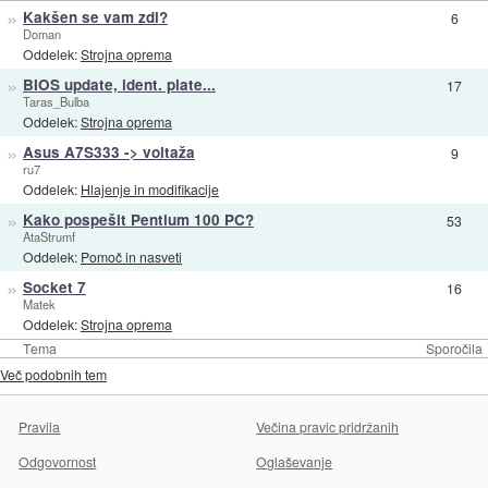
»
Kakšen se vam zdi?
6
Doman
Oddelek:
Strojna oprema
»
BIOS update, ident. plate...
17
Taras_Bulba
Oddelek:
Strojna oprema
»
Asus A7S333 -> voltaža
9
ru7
Oddelek:
Hlajenje in modifikacije
»
Kako pospešit Pentium 100 PC?
53
AtaStrumf
Oddelek:
Pomoč in nasveti
»
Socket 7
16
Matek
Oddelek:
Strojna oprema
Tema
Sporočila
Več podobnih tem
Pravila
Večina pravic pridržanih
Odgovornost
Oglaševanje