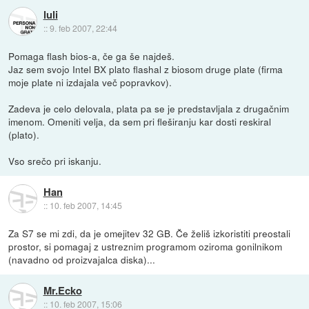
luli
::
9. feb 2007, 22:44
Pomaga flash bios-a, če ga še najdeš.
Jaz sem svojo Intel BX plato flashal z biosom druge plate (firma
moje plate ni izdajala več popravkov).
Zadeva je celo delovala, plata pa se je predstavljala z drugačnim
imenom. Omeniti velja, da sem pri fleširanju kar dosti reskiral
(plato).
Vso srečo pri iskanju.
Han
::
10. feb 2007, 14:45
Za S7 se mi zdi, da je omejitev 32 GB. Če želiš izkoristiti preostali
prostor, si pomagaj z ustreznim programom oziroma gonilnikom
(navadno od proizvajalca diska)...
Mr.Ecko
::
10. feb 2007, 15:06