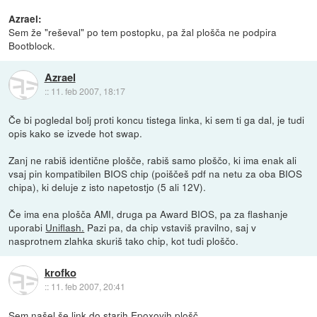
Azrael:
Sem že "reševal" po tem postopku, pa žal plošča ne podpira
Bootblock.
Azrael
::
11. feb 2007, 18:17
Če bi pogledal bolj proti koncu tistega linka, ki sem ti ga dal, je tudi
opis kako se izvede hot swap.
Zanj ne rabiš identične plošče, rabiš samo ploščo, ki ima enak ali
vsaj pin kompatibilen BIOS chip (poiščeš pdf na netu za oba BIOS
chipa), ki deluje z isto napetostjo (5 ali 12V).
Če ima ena plošča AMI, druga pa Award BIOS, pa za flashanje
uporabi
Uniflash.
Pazi pa, da chip vstaviš pravilno, saj v
nasprotnem zlahka skuriš tako chip, kot tudi ploščo.
krofko
::
11. feb 2007, 20:41
Sem našel še link do starih Epoxovih plošč