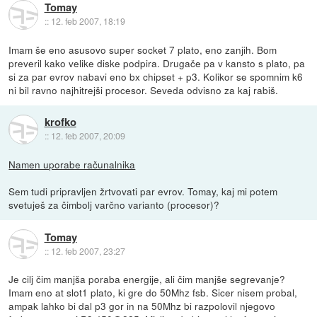
Tomay
::
12. feb 2007, 18:19
Imam še eno asusovo super socket 7 plato, eno zanjih. Bom
preveril kako velike diske podpira. Drugače pa v kansto s plato, pa
si za par evrov nabavi eno bx chipset + p3. Kolikor se spomnim k6
ni bil ravno najhitrejši procesor. Seveda odvisno za kaj rabiš.
krofko
::
12. feb 2007, 20:09
Namen uporabe računalnika
Sem tudi pripravljen žrtvovati par evrov. Tomay, kaj mi potem
svetuješ za čimbolj varčno varianto (procesor)?
Tomay
::
12. feb 2007, 23:27
Je cilj čim manjša poraba energije, ali čim manjše segrevanje?
Imam eno at slot1 plato, ki gre do 50Mhz fsb. Sicer nisem probal,
ampak lahko bi dal p3 gor in na 50Mhz bi razpolovil njegovo