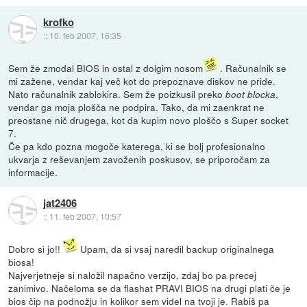
krofko
::
10. feb 2007, 16:35
Sem že zmodal BIOS in ostal z dolgim nosom
. Računalnik se
mi zažene, vendar kaj več kot do prepoznave diskov ne pride.
Nato računalnik zablokira. Sem že poizkusil preko
,
boot blocka
vendar ga moja plošča ne podpira. Tako, da mi zaenkrat ne
preostane nič drugega, kot da kupim novo ploščo s Super socket
7.
Če pa kdo pozna mogoče katerega, ki se bolj profesionalno
ukvarja z reševanjem zavoženih poskusov, se priporočam za
informacije.
jat2406
::
11. feb 2007, 10:57
Dobro si jo!!
Upam, da si vsaj naredil backup originalnega
biosa!
Najverjetneje si naložil napačno verzijo, zdaj bo pa precej
zanimivo. Načeloma se da flashat PRAVI BIOS na drugi plati če je
bios čip na podnožju in kolikor sem videl na tvoji je. Rabiš pa