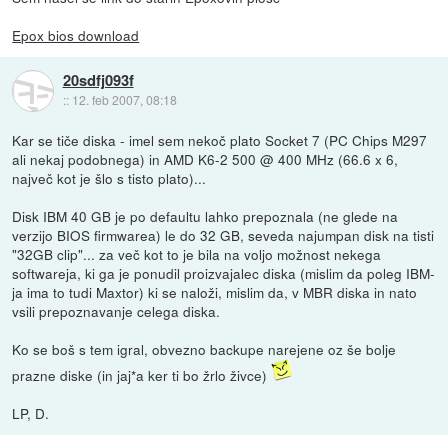
Epox bios download
20sdfj093f
::
12. feb 2007, 08:18
Kar se tiče diska - imel sem nekoč plato Socket 7 (PC Chips M297
ali nekaj podobnega) in AMD K6-2 500 @ 400 MHz (66.6 x 6,
največ kot je šlo s tisto plato)...
Disk IBM 40 GB je po defaultu lahko prepoznala (ne glede na
verzijo BIOS firmwarea) le do 32 GB, seveda najumpan disk na tisti
"32GB clip"... za več kot to je bila na voljo možnost nekega
softwareja, ki ga je ponudil proizvajalec diska (mislim da poleg IBM-
ja ima to tudi Maxtor) ki se naloži, mislim da, v MBR diska in nato
vsili prepoznavanje celega diska.
Ko se boš s tem igral, obvezno backupe narejene oz še bolje
prazne diske (in jaj*a ker ti bo žrlo živce)
LP, D.