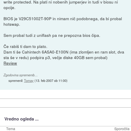
write protected. Na plati ni nobenih jumperjev in tudi v biosu ni
opcije.
BIOS je V29C51002T-90P in nimam nič podobnega, da bi probal
hotswap.
Sem probal tudi z uniflash pa ne prepozna bios čipa.
Če rabiš ti dam to plato.
Dam ti še Cahintech 6ASA0-E100N (ima zlomljen en ram slot, dva
sta še v redu) podpira p3, večje diske 40GB sem probal)
Review
Zgodovina sprememb…
spremenil:
Tomay
(
13. feb 2007 ob 11:00
)
Vredno ogleda ...
Tema
Sporočila