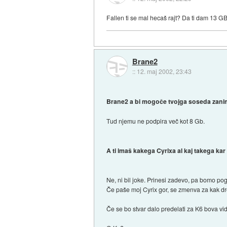
Fallen ti se mal hecaš rajt? Da ti dam 13 GB
Brane2
::
12. maj 2002, 23:43
Brane2 a bi mogoče tvojga soseda zanim
Tud njemu ne podpira več kot 8 Gb.
A ti imaš kakega Cyrixa al kaj takega kar b
Ne, ni bil joke. Prinesi zadevo, pa bomo pogl
Če paše moj Cyrix gor, se zmenva za kak d
Če se bo stvar dalo predelati za K6 bova vidl