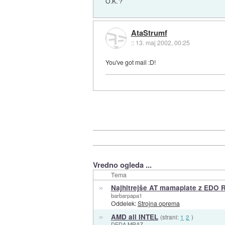
O.K. ?
AtaStrumf
::
13. maj 2002, 00:25
You've got mail :D!
Vredno ogleda ...
Tema
»
Najhitrejše AT mamaplate z EDO
barbarpapa1
Oddelek:
Strojna oprema
»
AMD ali INTEL
(strani:
1
2
)
DEDA MRAZ