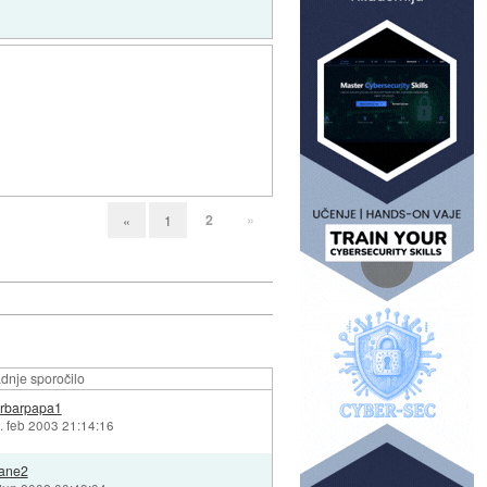
2
»
«
1
dnje sporočilo
rbarpapa1
. feb 2003 21:14:16
ane2