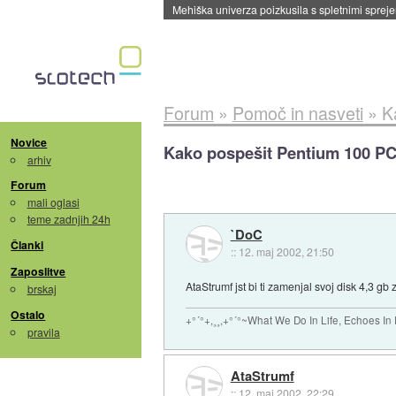
Mehiška univerza poizkusila s spletnimi sprejem
Forum
»
Pomoč in nasveti
»
K
Novice
Kako pospešit Pentium 100 P
arhiv
Forum
mali oglasi
teme zadnjih 24h
`DoC
Članki
::
12. maj 2002, 21:50
Zaposlitve
AtaStrumf jst bi ti zamenjal svoj disk 4,3 gb
brskaj
Ostalo
+°´°+,¸¸,+°´°~What We Do In Life, Echoes In E
pravila
AtaStrumf
::
12. maj 2002, 22:29