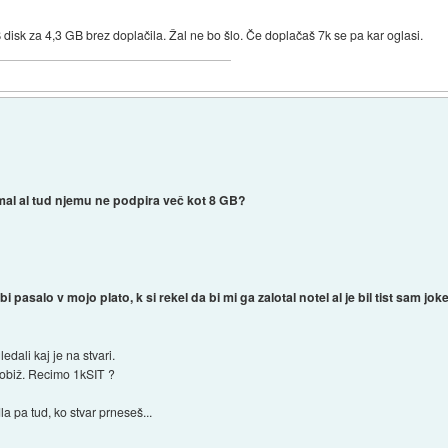
 disk za 4,3 GB brez doplačila. Žal ne bo šlo. Če doplačaš 7k se pa kar oglasi.
al al tud njemu ne podpira več kot 8 GB?
i pasalo v mojo plato, k si rekel da bi mi ga zalotal notel al je bil tist sam jok
edali kaj je na stvari.
robiž. Recimo 1kSIT ?
a pa tud, ko stvar prneseš...