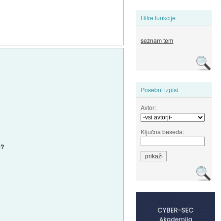
Hitre funkcije
seznam tem
Posebni izpisi
Avtor:
Ključna beseda:
e?