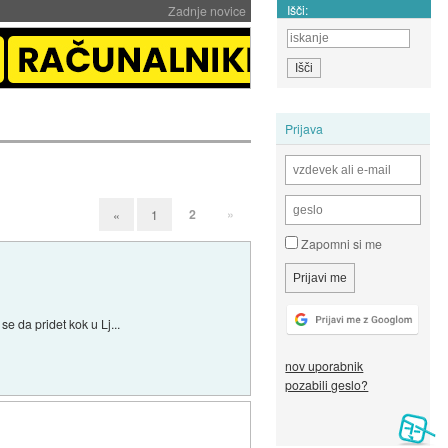
Išči:
Zadnje novice
Prijava
2
»
«
1
Zapomni si me
se da pridet kok u Lj...
nov uporabnik
pozabili geslo?