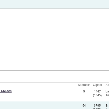
Sporočila
Ogledi
Za
 RAM-om
5
1447
ba
(1345)
28
54
6795
Br