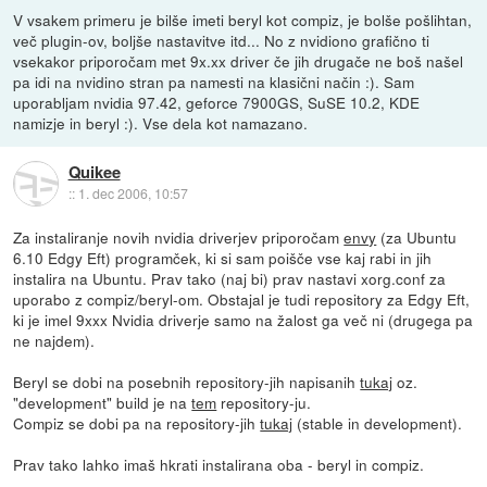
V vsakem primeru je bilše imeti beryl kot compiz, je bolše pošlihtan,
več plugin-ov, boljše nastavitve itd... No z nvidiono grafično ti
vsekakor priporočam met 9x.xx driver če jih drugače ne boš našel
pa idi na nvidino stran pa namesti na klasični način :). Sam
uporabljam nvidia 97.42, geforce 7900GS, SuSE 10.2, KDE
namizje in beryl :). Vse dela kot namazano.
Quikee
::
1. dec 2006, 10:57
Za instaliranje novih nvidia driverjev priporočam
envy
(za Ubuntu
6.10 Edgy Eft) programček, ki si sam poišče vse kaj rabi in jih
instalira na Ubuntu. Prav tako (naj bi) prav nastavi xorg.conf za
uporabo z compiz/beryl-om. Obstajal je tudi repository za Edgy Eft,
ki je imel 9xxx Nvidia driverje samo na žalost ga več ni (drugega pa
ne najdem).
Beryl se dobi na posebnih repository-jih napisanih
tukaj
oz.
"development" build je na
tem
repository-ju.
Compiz se dobi pa na repository-jih
tukaj
(stable in development).
Prav tako lahko imaš hkrati instalirana oba - beryl in compiz.