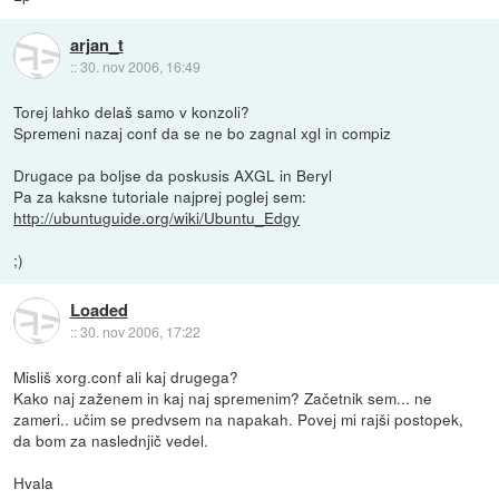
arjan_t
::
30. nov 2006, 16:49
Torej lahko delaš samo v konzoli?
Spremeni nazaj conf da se ne bo zagnal xgl in compiz
Drugace pa boljse da poskusis AXGL in Beryl
Pa za kaksne tutoriale najprej poglej sem:
http://ubuntuguide.org/wiki/Ubuntu_Edgy
;)
Loaded
::
30. nov 2006, 17:22
Misliš xorg.conf ali kaj drugega?
Kako naj zaženem in kaj naj spremenim? Začetnik sem... ne
zameri.. učim se predvsem na napakah. Povej mi rajši postopek,
da bom za naslednjič vedel.
Hvala