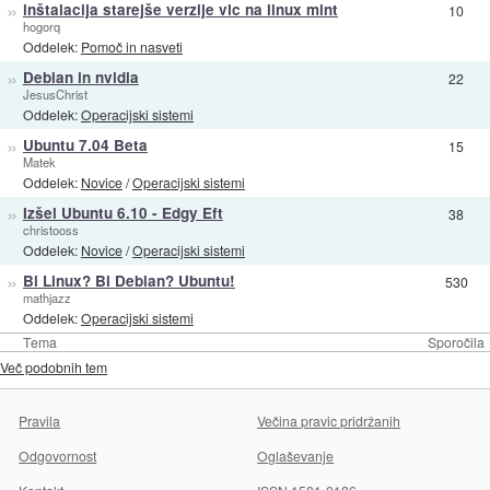
»
inštalacija starejše verzije vlc na linux mint
10
hogorq
Oddelek:
Pomoč in nasveti
»
Debian in nvidia
22
JesusChrist
Oddelek:
Operacijski sistemi
»
Ubuntu 7.04 Beta
15
Matek
Oddelek:
Novice
/
Operacijski sistemi
»
Izšel Ubuntu 6.10 - Edgy Eft
38
christooss
Oddelek:
Novice
/
Operacijski sistemi
»
Bi Linux? Bi Debian? Ubuntu!
530
mathjazz
Oddelek:
Operacijski sistemi
Tema
Sporočila
Več podobnih tem
Pravila
Večina pravic pridržanih
Odgovornost
Oglaševanje