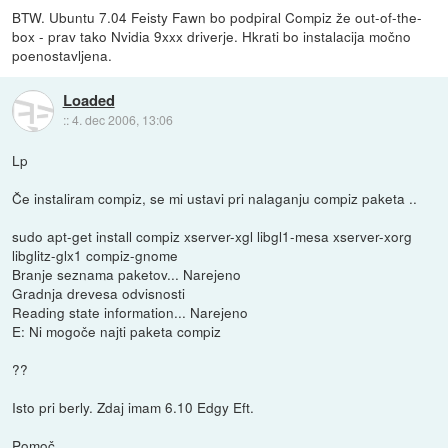
BTW. Ubuntu 7.04 Feisty Fawn bo podpiral Compiz že out-of-the-
box - prav tako Nvidia 9xxx driverje. Hkrati bo instalacija močno
poenostavljena.
Loaded
::
4. dec 2006, 13:06
Lp
Če instaliram compiz, se mi ustavi pri nalaganju compiz paketa ..
sudo apt-get install compiz xserver-xgl libgl1-mesa xserver-xorg
libglitz-glx1 compiz-gnome
Branje seznama paketov... Narejeno
Gradnja drevesa odvisnosti
Reading state information... Narejeno
E: Ni mogoče najti paketa compiz
??
Isto pri berly. Zdaj imam 6.10 Edgy Eft.
Pomoč ..