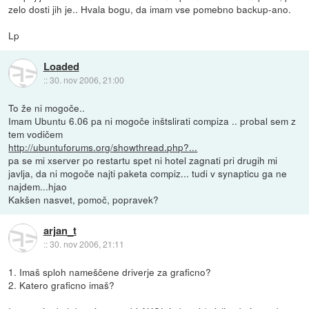
zelo dosti jih je.. Hvala bogu, da imam vse pomebno backup-ano.
Lp
Loaded
::
30. nov 2006, 21:00
To že ni mogoče..
Imam Ubuntu 6.06 pa ni mogoče inštslirati compiza .. probal sem z
tem vodičem
http://ubuntuforums.org/showthread.php?...
pa se mi xserver po restartu spet ni hotel zagnati pri drugih mi
javlja, da ni mogoče najti paketa compiz... tudi v synapticu ga ne
najdem...hjao
Kakšen nasvet, pomoč, popravek?
arjan_t
::
30. nov 2006, 21:11
1. Imaš sploh nameščene driverje za graficno?
2. Katero graficno imaš?