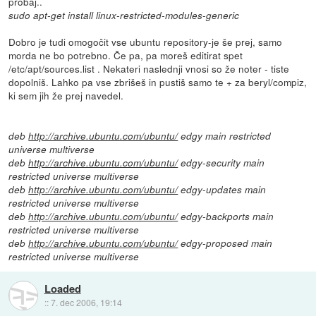
probaj..
sudo apt-get install linux-restricted-modules-generic
Dobro je tudi omogočit vse ubuntu repository-je še prej, samo
morda ne bo potrebno. Če pa, pa moreš editirat spet
/etc/apt/sources.list . Nekateri naslednji vnosi so že noter - tiste
dopolniš. Lahko pa vse zbrišeš in pustiš samo te + za beryl/compiz,
ki sem jih že prej navedel.
deb
http://archive.ubuntu.com/ubuntu/
edgy main restricted
universe multiverse
deb
http://archive.ubuntu.com/ubuntu/
edgy-security main
restricted universe multiverse
deb
http://archive.ubuntu.com/ubuntu/
edgy-updates main
restricted universe multiverse
deb
http://archive.ubuntu.com/ubuntu/
edgy-backports main
restricted universe multiverse
deb
http://archive.ubuntu.com/ubuntu/
edgy-proposed main
restricted universe multiverse
Loaded
::
7. dec 2006, 19:14