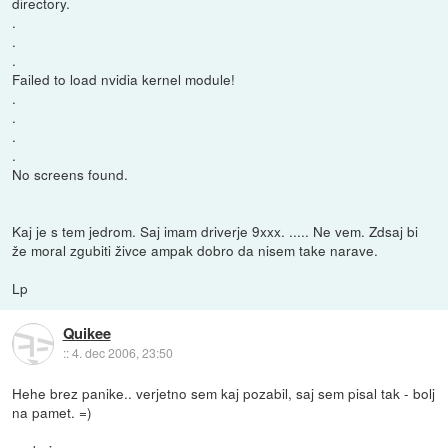
directory.
.
.
.
Failed to load nvidia kernel module!
.
.
.
.
No screens found.
Kaj je s tem jedrom. Saj imam driverje 9xxx. ..... Ne vem. Zdsaj bi
že moral zgubiti živce ampak dobro da nisem take narave.
Lp
Quikee
::
4. dec 2006, 23:50
Hehe brez panike.. verjetno sem kaj pozabil, saj sem pisal tak - bolj
na pamet. =)