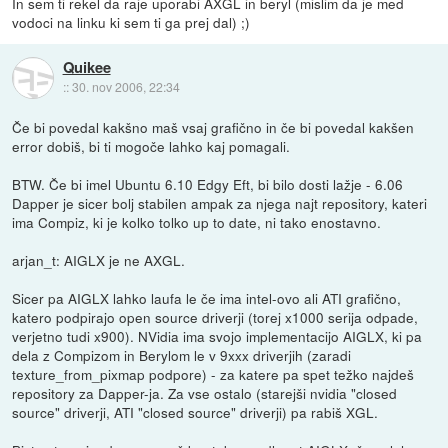
In sem ti rekel da raje uporabi AXGL in beryl (mislim da je med
vodoci na linku ki sem ti ga prej dal) ;)
Quikee
::
30. nov 2006, 22:34
Če bi povedal kakšno maš vsaj grafično in če bi povedal kakšen
error dobiš, bi ti mogoče lahko kaj pomagali.
BTW. Če bi imel Ubuntu 6.10 Edgy Eft, bi bilo dosti lažje - 6.06
Dapper je sicer bolj stabilen ampak za njega najt repository, kateri
ima Compiz, ki je kolko tolko up to date, ni tako enostavno.
arjan_t: AIGLX je ne AXGL.
Sicer pa AIGLX lahko laufa le če ima intel-ovo ali ATI grafično,
katero podpirajo open source driverji (torej x1000 serija odpade,
verjetno tudi x900). NVidia ima svojo implementacijo AIGLX, ki pa
dela z Compizom in Berylom le v 9xxx driverjih (zaradi
texture_from_pixmap podpore) - za katere pa spet težko najdeš
repository za Dapper-ja. Za vse ostalo (starejši nvidia "closed
source" driverji, ATI "closed source" driverji) pa rabiš XGL.