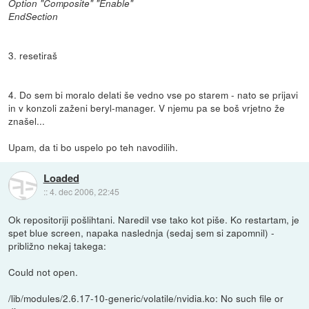
Option "Composite" "Enable"
EndSection
3. resetiraš
4. Do sem bi moralo delati še vedno vse po starem - nato se prijavi
in v konzoli zaženi beryl-manager. V njemu pa se boš vrjetno že
znašel...
Upam, da ti bo uspelo po teh navodilih.
Loaded
::
4. dec 2006, 22:45
Ok repositoriji pošlihtani. Naredil vse tako kot piše. Ko restartam, je
spet blue screen, napaka naslednja (sedaj sem si zapomnil) -
približno nekaj takega:
Could not open.
/lib/modules/2.6.17-10-generic/volatile/nvidia.ko: No such file or