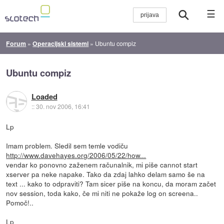
☰
Forum
»
Operacijski sistemi
»
Ubuntu compiz
Ubuntu compiz
Loaded
::
30. nov 2006, 16:41
Lp
Imam problem. Sledil sem temle vodiču
http://www.davehayes.org/2006/05/22/how...
vendar ko ponovno zaženem računalnik, mi piše cannot start
xserver pa neke napake. Tako da zdaj lahko delam samo še na
text ... kako to odpraviti? Tam sicer piše na koncu, da moram začet
nov session, toda kako, če mi niti ne pokaže log on screena..
Pomoč!..
Lp