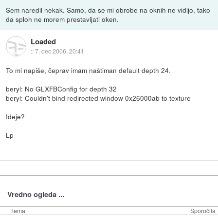
Sem naredil nekak. Samo, da se mi obrobe na oknih ne vidijo, tako
da sploh ne morem prestavljati oken.
Loaded
::
7. dec 2006, 20:41
To mi napiše, čeprav imam naštiman default depth 24.
beryl: No GLXFBConfig for depth 32
beryl: Couldn't bind redirected window 0x26000ab to texture
Ideje?
Lp
Vredno ogleda ...
Tema
Sporočila