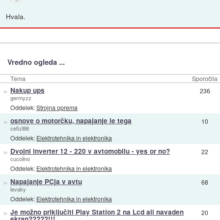
Hvala.
Vredno ogleda ...
Tema
Sporočila
»
Nakup ups
236
germyzz
Oddelek:
Strojna oprema
»
osnove o motorčku, napajanje le tega
10
cefizl88
Oddelek:
Elektrotehnika in elektronika
»
Dvojni inverter 12 - 220 v avtomobilu - yes or no?
22
cucolino
Oddelek:
Elektrotehnika in elektronika
»
Napajanje PCja v avtu
68
levaky
Oddelek:
Elektrotehnika in elektronika
»
Je možno priključiti Play Station 2 na Lcd ali navaden
20
ekran?????!!!