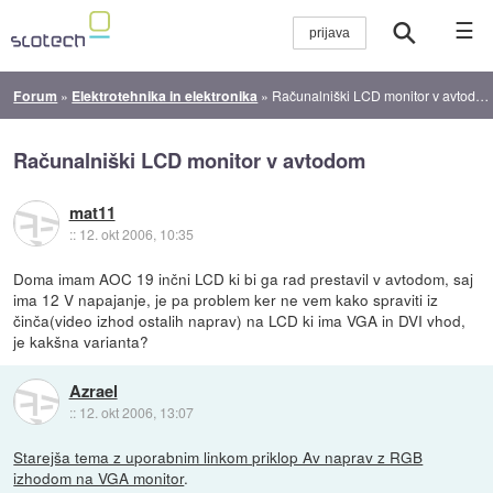
☰
Forum
»
Elektrotehnika in elektronika
»
Računalniški LCD monitor v avtodom
Računalniški LCD monitor v avtodom
mat11
::
12. okt 2006, 10:35
Doma imam AOC 19 inčni LCD ki bi ga rad prestavil v avtodom, saj
ima 12 V napajanje, je pa problem ker ne vem kako spraviti iz
činča(video izhod ostalih naprav) na LCD ki ima VGA in DVI vhod,
je kakšna varianta?
Azrael
::
12. okt 2006, 13:07
Starejša tema z uporabnim linkom priklop Av naprav z RGB
izhodom na VGA monitor
.