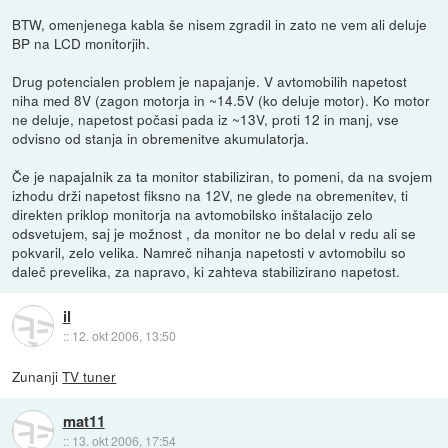
BTW, omenjenega kabla še nisem zgradil in zato ne vem ali deluje
BP na LCD monitorjih.
Drug potencialen problem je napajanje. V avtomobilih napetost
niha med 8V (zagon motorja in ~14.5V (ko deluje motor). Ko motor
ne deluje, napetost počasi pada iz ~13V, proti 12 in manj, vse
odvisno od stanja in obremenitve akumulatorja.
Če je napajalnik za ta monitor stabiliziran, to pomeni, da na svojem
izhodu drži napetost fiksno na 12V, ne glede na obremenitev, ti
direkten priklop monitorja na avtomobilsko inštalacijo zelo
odsvetujem, saj je možnost , da monitor ne bo delal v redu ali se
pokvaril, zelo velika. Namreč nihanja napetosti v avtomobilu so
daleč prevelika, za napravo, ki zahteva stabilizirano napetost.
il
::
12. okt 2006, 13:50
Zunanji
TV tuner
mat11
::
13. okt 2006, 17:54