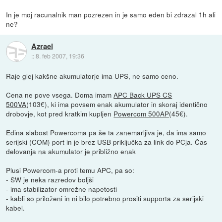
In je moj racunalnik man pozrezen in je samo eden bi zdrazal 1h ali
ne?
Azrael
::
8. feb 2007, 19:36
Raje glej kakšne akumulatorje ima UPS, ne samo ceno.
Cena ne pove vsega. Doma imam
APC Back UPS CS
500VA
(103€), ki ima povsem enak akumulator in skoraj identično
drobovje, kot pred kratkim kupljen
Powercom 500AP
(45€).
Edina slabost Powercoma pa še ta zanemarljiva je, da ima samo
serijski (COM) port in je brez USB priključka za link do PCja. Čas
delovanja na akumulator je približno enak
Plusi Powercom-a proti temu APC, pa so:
- SW je neka razredov boljši
- ima stabilizator omrežne napetosti
- kabli so priloženi in ni bilo potrebno prositi supporta za serijski
kabel.