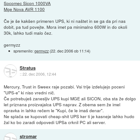
Socomec Sicon 1000VA
Mge Nova AVR 1100
Če je še kakšen primeren UPS, ki ni naštet in se ga da pri nas
dobit, pa tud povejte. Mora imet pa minimalno 600W in do okoli
30k, lahko tudi malo čez.
germyzz
spremenilo:
germyzz
(
22. dec 2006 ob 11:14
)
Stratus
::
22. dec 2006, 12:44
Mercury, Trust in Sweex raje pozabi. Vsi trije izdelujejo poceni
"UPS-e" ki niso vredni nič.
Če potrebuješ zanesljiv UPS kupi MGE ali SICON, oba sta že dolgo
let priznana proizvajalca UPS naprav. Z obema sem že imel
opravka in lahko rečem le "Kupi, če le imaš denar".
Ne splača se kupovati cheap-shit UPS ker ti je kasneje lahko hudo
žal ko bo zaradi odpovedi UPSa crknil PC ali server.
stromar