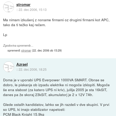
stromar
::
22. dec 2006, 15:13
Ma nimam izkušenj z noname firmami oz drugimi firmami kot APC,
tako da ti težko kaj rečem.
Lp
Zgodovina sprememb…
spremenil:
stromar
(
22. dec 2006 ob 15:29
)
Azrael
::
22. dec 2006, 18:25
Doma je v uporabi UPS Everpower 1000VA SMART. Obnse se
dobro, le piskanja ob izpadu elektrike ni mogoče izklopiti. Mogoče
še ena slabost (za katero UPS ni kriv), julilja 2005 je sta 16kSIT,
danes pa že skoraj 23kSIT, akumulatorj je 2 x 12V 7Ah.
Glede ostalih kandidatov, lahko se jih razdeli v dve skupini. V prvi
so UPS, ki imajo stabilizator napetosti:
PCM Black Knight
15.9kg