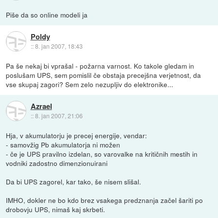
Piše da so online modeli ja
Poldy
::
8. jan 2007, 18:43
Pa še nekaj bi vprašal - požarna varnost. Ko takole gledam in
poslušam UPS, sem pomislil če obstaja precejšna verjetnost, da
vse skupaj zagori? Sem zelo nezupljiv do elektronike...
Azrael
::
8. jan 2007, 21:06
Hja, v akumulatorju je precej energije, vendar:
- samovžig Pb akumulatorja ni možen
- če je UPS pravilno izdelan, so varovalke na kritičnih mestih in
vodniki zadostno dimenzionuirani
Da bi UPS zagorel, kar tako, še nisem slišal.
IMHO, dokler ne bo kdo brez vsakega predznanja začel šariti po
drobovju UPS, nimaš kaj skrbeti.