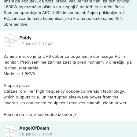
Imam pa občutek, da zdrži precej več ker sam nanj za test priklopil
1600W toplozračno pištolo na stopnji 2 od treh in je držal 5min.
Sam pa uporabljam APC 1000 in sta naj običajno priklopljena 2
PCja in vsa domača komunikacijska krama pa kaže samo 40%
obremenitve.
Poldy
::
7. jan 2007, 17:42
Zanima me, če je
ta
UPS dober za poganjanje domačega PC in
monitor. Predvsem me zanima zaščita pred motnjami v omrežju, pa
recimo udar strele.
Model je 1,5KVA.
V opisu pravi:
Utilizes "on-line" high frequency double-conversion technology,
which outputs true, uninterrupted sine-wave power from the
inverter, so connected equipment receives smooth, clean power.
Pomeni da ima izhod vedno iz baterij?
AngelOfDeath
::
8. jan 2007, 14:09