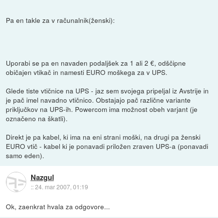
Pa en takle za v računalnik(ženski):
Uporabi se pa en navaden podaljšek za 1 ali 2 €, odščipne
običajen vtikač in namesti EURO moškega za v UPS.
Glede tiste vtičnice na UPS - jaz sem svojega pripeljal iz Avstrije in
je pač imel navadno vtičnico. Obstajajo pač različne variante
priključkov na UPS-ih. Powercom ima možnost obeh varjant (je
označeno na škatli).
Direkt je pa kabel, ki ima na eni strani moški, na drugi pa ženski
EURO vtič - kabel ki je ponavadi priložen zraven UPS-a (ponavadi
samo eden).
Nazgul
::
24. mar 2007, 01:19
Ok, zaenkrat hvala za odgovore...