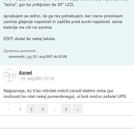
"lačna", gor bo priključen še 30'' LCD.
sprašujem se edino, če ga res potrebujem, ker mene predvsem
zanima glajenje napetosti in zaščita pred sunki napetosti. sama
baterija me niti ne zanima.
EDIT: dodal še nekaj teksta.
Zgodovina sprememb…
spremenilo:
zee
(
21. avg 2007 ob 20:39
)
Azrael
::
21. avg 2007, 21:15
Najpozneje, ko ti bo mlinček mrknil zaradi elektro mrka (po
možnosti bo mlel nekaj pomembnega), si boš močno zaželel UPS.
«
1
...
2
3
5
»