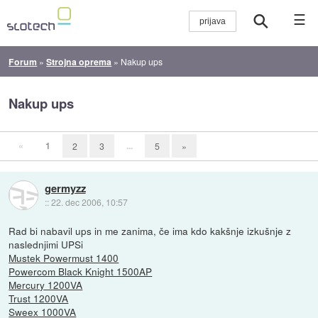
☰
Forum
»
Strojna oprema
»
Nakup ups
Nakup ups
«
1
...
2
3
5
»
germyzz
::
22. dec 2006, 10:57
Rad bi nabavil ups in me zanima, če ima kdo kakšnje izkušnje z
naslednjimi UPSi
Mustek Powermust 1400
Powercom Black Knight 1500AP
Mercury 1200VA
Trust 1200VA
Sweex 1000VA