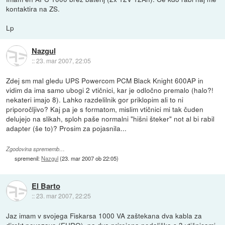
kontaktira na ZS.
Lp
Nazgul
::
23. mar 2007, 22:05
Zdej sm mal gledu UPS Powercom PCM Black Knight 600AP in
vidim da ima samo ubogi 2 vtičnici, kar je odločno premalo (halo?!
nekateri imajo 8). Lahko razdelilnik gor priklopim ali to ni
priporočljivo? Kaj pa je s formatom, mislim vtičnici mi tak čuden
delujejo na slikah, sploh paše normalni "hišni šteker" not al bi rabil
adapter (še to)? Prosim za pojasnila...
Zgodovina sprememb…
spremenil:
Nazgul
(
23. mar 2007 ob 22:05
)
El Barto
::
23. mar 2007, 22:25
Jaz imam v svojega Fiskarsa 1000 VA zaštekana dva kabla za