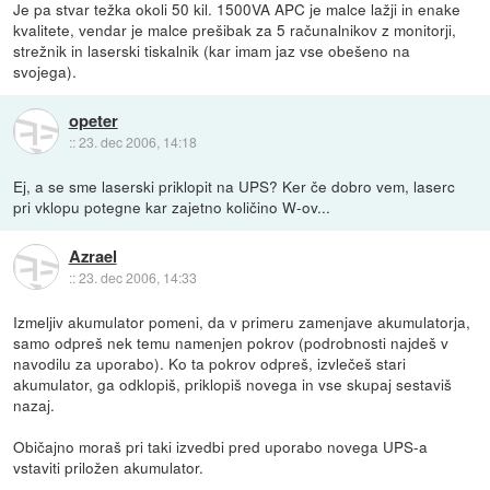
Je pa stvar težka okoli 50 kil. 1500VA APC je malce lažji in enake
kvalitete, vendar je malce prešibak za 5 računalnikov z monitorji,
strežnik in laserski tiskalnik (kar imam jaz vse obešeno na
svojega).
opeter
::
23. dec 2006, 14:18
Ej, a se sme laserski priklopit na UPS? Ker če dobro vem, laserc
pri vklopu potegne kar zajetno količino W-ov...
Azrael
::
23. dec 2006, 14:33
Izmeljiv akumulator pomeni, da v primeru zamenjave akumulatorja,
samo odpreš nek temu namenjen pokrov (podrobnosti najdeš v
navodilu za uporabo). Ko ta pokrov odpreš, izvlečeš stari
akumulator, ga odklopiš, priklopiš novega in vse skupaj sestaviš
nazaj.
Običajno moraš pri taki izvedbi pred uporabo novega UPS-a
vstaviti priložen akumulator.