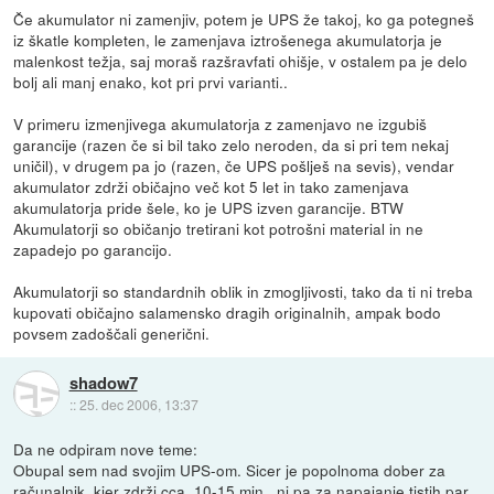
Če akumulator ni zamenjiv, potem je UPS že takoj, ko ga potegneš
iz škatle kompleten, le zamenjava iztrošenega akumulatorja je
malenkost težja, saj moraš razšravfati ohišje, v ostalem pa je delo
bolj ali manj enako, kot pri prvi varianti..
V primeru izmenjivega akumulatorja z zamenjavo ne izgubiš
garancije (razen če si bil tako zelo neroden, da si pri tem nekaj
uničil), v drugem pa jo (razen, če UPS pošlješ na sevis), vendar
akumulator zdrži običajno več kot 5 let in tako zamenjava
akumulatorja pride šele, ko je UPS izven garancije. BTW
Akumulatorji so običanjo tretirani kot potrošni material in ne
zapadejo po garancijo.
Akumulatorji so standardnih oblik in zmogljivosti, tako da ti ni treba
kupovati običajno salamensko dragih originalnih, ampak bodo
povsem zadoščali generični.
shadow7
::
25. dec 2006, 13:37
Da ne odpiram nove teme:
Obupal sem nad svojim UPS-om. Sicer je popolnoma dober za
računalnik, kjer zdrži cca. 10-15 min., ni pa za napajanje tistih par