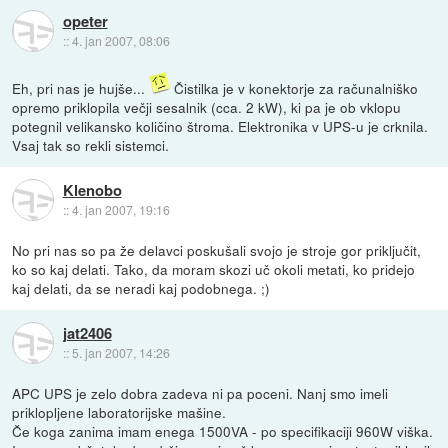
opeter
::
4. jan 2007, 08:06
Eh, pri nas je hujše...
Čistilka je v konektorje za računalniško
opremo priklopila večji sesalnik (cca. 2 kW), ki pa je ob vklopu
potegnil velikansko količino štroma. Elektronika v UPS-u je crknila.
Vsaj tak so rekli sistemci.
Klenobo
::
4. jan 2007, 19:16
No pri nas so pa že delavci poskušali svojo je stroje gor priključit,
ko so kaj delati. Tako, da moram skozi uč okoli metati, ko pridejo
kaj delati, da se neradi kaj podobnega. ;)
jat2406
::
5. jan 2007, 14:26
APC UPS je zelo dobra zadeva ni pa poceni. Nanj smo imeli
priklopljene laboratorijske mašine.
Če koga zanima imam enega 1500VA - po specifikaciji 960W viška.