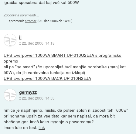
igračka sposobna dat kaj več kot 500W
Zgodovina sprememb…
spremenil:
stromar
(
22. dec 2006 ob 14:16
)
il
::
22. dec 2006, 14:18
UPS Everpower 1000VA SMART UP-010U2EJA s programsko
opremo
ali pa "ne smart" (če uporabljaš tudi manjše porabnike (manj kot
50W), da jih varčevalna funkcija ne izklopi)
UPS Everpower 1000VA BACK UP-010N2EJA
germyzz
::
22. dec 2006, 14:53
hm če je napihnjeno, misliš, da potem sploh ni zadosti teh "600w"
pri noname upsih za vse tisto kar sem napisal, da mora bit
obešeno gor. imaš kako mnenje o powercomu?
imam tule en test.
link