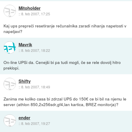
Mitoholder
::
8. feb 2007, 17:25
Kaj ups prepreči resetiranje rečunalnika zaradi nihanja napetosti v
napeljavi?
Mavrik
::
8. feb 2007, 18:22
On-line UPSi da. Cenejši bi pa tudi mogli, če se rele dovolj hitro
preklopi.
Shifty
::
8. feb 2007, 18:49
Zanima me koliko casa bi zdrzal UPS do 150€ ce bi bil na njemu le
server (athlon 850,2x256sdr,gf4,lan kartica, BREZ monitorja)?
ender
::
8. feb 2007, 19:27