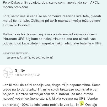
Po pričakovanjih delujeta oba, samo sem mnenja, da sem APCja
močno preplačal.
Torej samo ime in cena še ne pomenita resnične kvalitete, gledati
moraš še na težo. Običajno pri takih napravah večja teža pomeni
tudi večjo kvaliteto.
Koliko časa bo deloval tvoj comp je odvisno od akumulatorjev v
izbranem UPS. Ugibam od nekaj minut do ene ure ali več, vse
oddvisno od kapacitete in napetosti akumulatorske baterije v UPS.
Zgodovina sprememb…
spremenil:
Azrael
(
8. feb 2007 ob 19:38
)
Shifty
::
8. feb 2007, 19:41
Jaz bi rabil da zdrzi cedalje vec, drugo mi je nepomembno. Samo
glede na to da ta zdrzi 1h, mi je sploh brezveze razmisljat o cem
boljsem. Namrec razmisljal sem da bi naredil (za maturitetno
nalogo) vetrcnico (generator), ki bi bila vezana na UPS. Vendar
sem skoraj 100% da kdaj vetra nebi bilo vec kot 1h
Obstaja