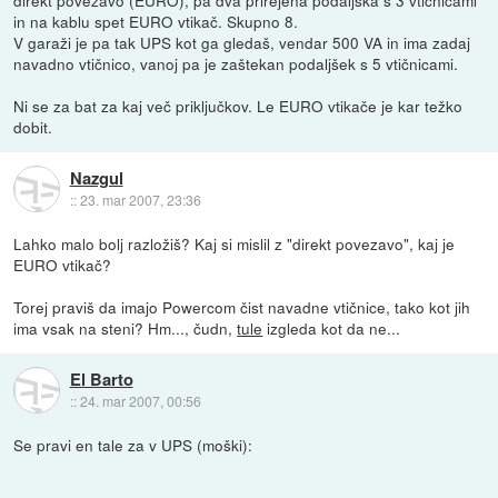
direkt povezavo (EURO), pa dva prirejena podaljška s 3 vtičnicami
in na kablu spet EURO vtikač. Skupno 8.
V garaži je pa tak UPS kot ga gledaš, vendar 500 VA in ima zadaj
navadno vtičnico, vanoj pa je zaštekan podaljšek s 5 vtičnicami.
Ni se za bat za kaj več priključkov. Le EURO vtikače je kar težko
dobit.
Nazgul
::
23. mar 2007, 23:36
Lahko malo bolj razložiš? Kaj si mislil z "direkt povezavo", kaj je
EURO vtikač?
Torej praviš da imajo Powercom čist navadne vtičnice, tako kot jih
ima vsak na steni? Hm..., čudn,
tule
izgleda kot da ne...
El Barto
::
24. mar 2007, 00:56
Se pravi en tale za v UPS (moški):