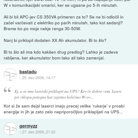
W v komunikacijski omarici, ker se ugasne po 5-ih minutah.
Ali bi bil APC-jev CS 350VA primeren za to? Se ne bi odločil in
začel varčevati z elektriko po parih minutah, tako kot sedanji?
Breme bo po moje nekje ranga 30-50W.
Nanj bi priklopil dodaten XX Ah akumulator. Bi to šlo?
Bi to šlo ali ima kdo kakšen drug predlog? Lahko je zadeva
rabljena, ker akumulator bom tako ali tako zamenjal.
bastadu
::
25. dec 2006, 14:17
Ej, a se sme laserski priklopit na UPS? Ker če dobro vem, laserc
pri vklopu potegne kar zajetno količino W-ov...
Kot si že sam dejal laserci imajo precej velike 'rukarje' v proabi
energije in jih je zato zelo nepriporočljivo priklapljati na UPS...
germyzz
::
27. dec 2006, 21:32