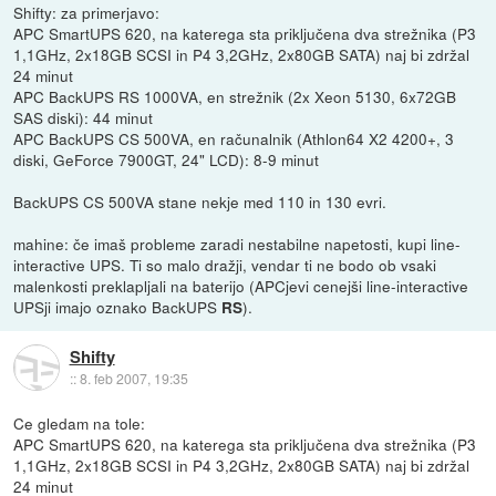
Shifty: za primerjavo:
APC SmartUPS 620, na katerega sta priključena dva strežnika (P3
1,1GHz, 2x18GB SCSI in P4 3,2GHz, 2x80GB SATA) naj bi zdržal
24 minut
APC BackUPS RS 1000VA, en strežnik (2x Xeon 5130, 6x72GB
SAS diski): 44 minut
APC BackUPS CS 500VA, en računalnik (Athlon64 X2 4200+, 3
diski, GeForce 7900GT, 24" LCD): 8-9 minut
BackUPS CS 500VA stane nekje med 110 in 130 evri.
mahine: če imaš probleme zaradi nestabilne napetosti, kupi line-
interactive UPS. Ti so malo dražji, vendar ti ne bodo ob vsaki
malenkosti preklapljali na baterijo (APCjevi cenejši line-interactive
UPSji imajo oznako BackUPS
).
RS
Shifty
::
8. feb 2007, 19:35
Ce gledam na tole:
APC SmartUPS 620, na katerega sta priključena dva strežnika (P3
1,1GHz, 2x18GB SCSI in P4 3,2GHz, 2x80GB SATA) naj bi zdržal
24 minut