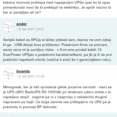
kaksna moznost preklopa med napajanjem UPSa (pac ko bi upsu
primankovalo moci da bi preklopil na elektriko). Je sploh mozno to
kar si zamisljam ali ne?
ender
::
8. feb 2007, 20:51
Serijski kabel za APCja si lahko izdelaš sam, čeprav ne vem zakaj
bi ga - USB deluje brez problemov. Powercom firme ne poznam,
samo cena mi je sumljivo nizka - v firmi smo prodali kakih 10
EverPower UPSjev s podobnimi karakteristikami, pa jih je 6 ob prvi
prekinitvi napetosti crknilo (večina k sreči še v garancijskem roku).
bosmla
::
8. feb 2007, 21:06
Mimogrede, ker je bilo vprasanje glede pozarne varnosti - meni se
je UPS (APC BackUPS RS 1000VA) pri direknem udaru strele v el.
napeljavo stopil - zagorel pa ni v nasprotju z nekaterimi drugimi
napravami po bajti. Ce koga zanima vse priklopjeno na UPS pa je
prezivelo in pozneje BP delovalo.