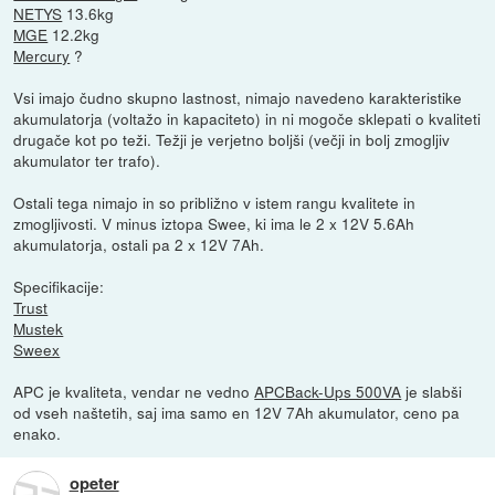
NETYS
13.6kg
MGE
12.2kg
Mercury
?
Vsi imajo čudno skupno lastnost, nimajo navedeno karakteristike
akumulatorja (voltažo in kapaciteto) in ni mogoče sklepati o kvaliteti
drugače kot po teži. Težji je verjetno boljši (večji in bolj zmogljiv
akumulator ter trafo).
Ostali tega nimajo in so približno v istem rangu kvalitete in
zmogljivosti. V minus iztopa Swee, ki ima le 2 x 12V 5.6Ah
akumulatorja, ostali pa 2 x 12V 7Ah.
Specifikacije:
Trust
Mustek
Sweex
APC je kvaliteta, vendar ne vedno
APCBack-Ups 500VA
je slabši
od vseh naštetih, saj ima samo en 12V 7Ah akumulator, ceno pa
enako.
opeter