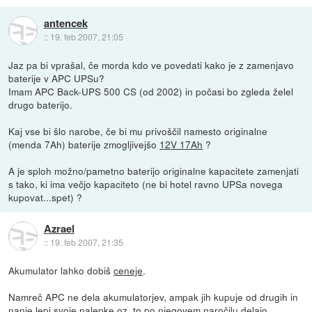
antencek
::
19. feb 2007, 21:05
Jaz pa bi vprašal, če morda kdo ve povedati kako je z zamenjavo
baterije v APC UPSu?
Imam APC Back-UPS 500 CS (od 2002) in počasi bo zgleda želel
drugo baterijo.
Kaj vse bi šlo narobe, če bi mu privoščil namesto originalne
(menda 7Ah) baterije zmogljivejšo
12V 17Ah
?
A je sploh možno/pametno baterijo originalne kapacitete zamenjati
s tako, ki ima večjo kapaciteto (ne bi hotel ravno UPSa novega
kupovat...spet) ?
Azrael
::
19. feb 2007, 21:35
Akumulator lahko dobiš
ceneje
.
Namreč APC ne dela akumulatorjev, ampak jih kupuje od drugih in
nanje lepi svoje nalepke oz. to po njegovem naročilu delajo