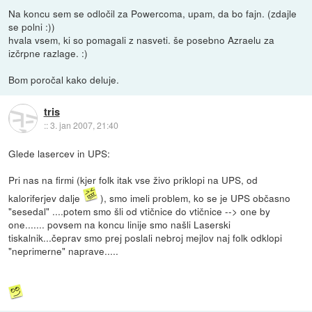
Na koncu sem se odločil za Powercoma, upam, da bo fajn. (zdajle
se polni :))
hvala vsem, ki so pomagali z nasveti. še posebno Azraelu za
izčrpne razlage. :)
Bom poročal kako deluje.
tris
::
3. jan 2007, 21:40
Glede lasercev in UPS:
Pri nas na firmi (kjer folk itak vse živo priklopi na UPS, od
kaloriferjev dalje
), smo imeli problem, ko se je UPS občasno
"sesedal" ....potem smo šli od vtičnice do vtičnice --> one by
one....... povsem na koncu linije smo našli Laserski
tiskalnik...čeprav smo prej poslali nebroj mejlov naj folk odklopi
"neprimerne" naprave.....