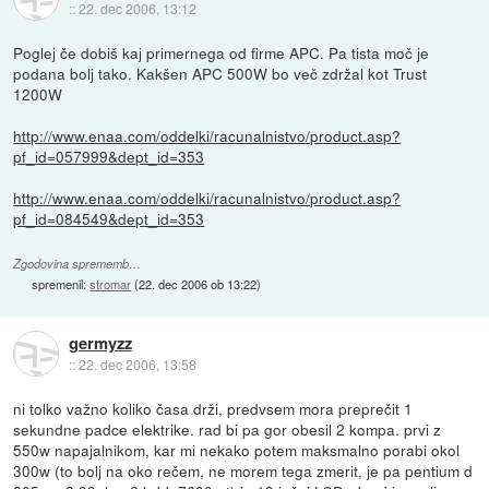
::
22. dec 2006, 13:12
Poglej če dobiš kaj primernega od firme APC. Pa tista moč je
podana bolj tako. Kakšen APC 500W bo več zdržal kot Trust
1200W
http://www.enaa.com/oddelki/racunalnistvo/product.asp?
pf_id=057999&dept_id=353
http://www.enaa.com/oddelki/racunalnistvo/product.asp?
pf_id=084549&dept_id=353
Zgodovina sprememb…
spremenil:
stromar
(
22. dec 2006 ob 13:22
)
germyzz
::
22. dec 2006, 13:58
ni tolko važno koliko časa drži, predvsem mora preprečit 1
sekundne padce elektrike. rad bi pa gor obesil 2 kompa. prvi z
550w napajalnikom, kar mi nekako potem maksmalno porabi okol
300w (to bolj na oko rečem, ne morem tega zmerit, je pa pentium d