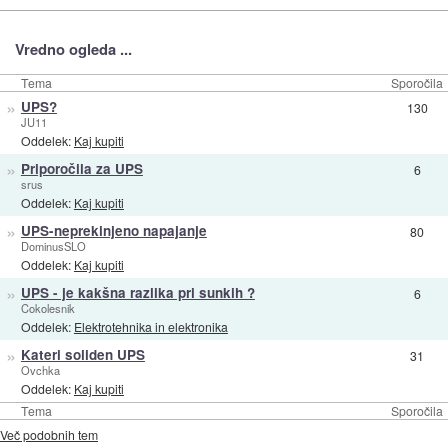
Vredno ogleda ...
Tema
Sporočila
»
UPS?
130
JU11
Oddelek:
Kaj kupiti
»
Priporočila za UPS
6
srus
Oddelek:
Kaj kupiti
»
UPS-neprekinjeno napajanje
80
DominusSLO
Oddelek:
Kaj kupiti
»
UPS - je kakšna razlika pri sunkih ?
6
Cokolesnik
Oddelek:
Elektrotehnika in elektronika
»
Kateri soliden UPS
31
Ovchka
Oddelek:
Kaj kupiti
Tema
Sporočila
Več podobnih tem