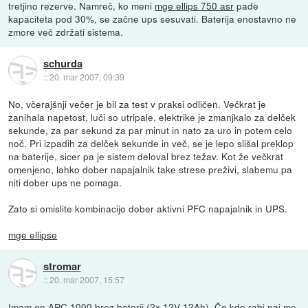
tretjino rezerve. Namreč, ko meni
mge ellips 750 asr
pade
kapaciteta pod 30%, se začne ups sesuvati. Baterija enostavno ne
zmore več zdržati sistema.
schurda
::
20. mar 2007, 09:39
No, včerajšnji večer je bil za test v praksi odličen. Večkrat je
zanihala napetost, luči so utripale, elektrike je zmanjkalo za delček
sekunde, za par sekund za par minut in nato za uro in potem celo
noč. Pri izpadih za delček sekunde in več, se je lepo slišal preklop
na baterije, sicer pa je sistem deloval brez težav. Kot že večkrat
omenjeno, lahko dober napajalnik take strese preživi, slabemu pa
niti dober ups ne pomaga.
Zato si omislite kombinacijo dober aktivni PFC napajalnik in UPS.
mge ellipse
stromar
::
20. mar 2007, 15:57
Imam en APC 1000 brez baterij (2x 12V 12Ah). Če kdo rabi naj me