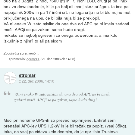
805 na 3.33ghz, 2 hdd, 7600 gt) in 19 inčni LCD, drugi je pa linux
box za downloadanje, ki je pa bolj ali manj skoz prižgan. ta ima pa
napajalnik 200w in pa 17 inčni crt. no tega crtja ne bi blo nujno met
priključenega na ups, če bi bila nuja bi že preklopil.
VA ni enako W. zato mislim da ona dva od APC ne bi imela zadosti
moči. APCji so pa zakon, samo hudo dragi.
nekako se najbolj ogrevam za onega powercoma, a ima kdo
izkušnje z njim? to ali pa sicom
Zgodovina sprememb…
spremenilo:
germyzz
(
22. dec 2006 ob 14:00
)
stromar
::
22. dec 2006, 14:10
VA ni enako W. zato mislim da ona dva od APC ne bi imela
zadosti moči. APCji so pa zakon, samo hudo dragi
Moči pri noname UPS-ih so preveč napihnjene. Enkrat sem
prenašal APC-jev UPS 1,2kW in je bil težak za popiz. (vsaj 35kg),
tako, da vsaj po videzu zelo dvomim, da je npr tista Trustova