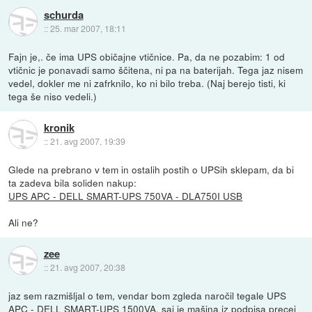
schurda
::
25. mar 2007, 18:11
Fajn je,. če ima UPS običajne vtičnice. Pa, da ne pozabim: 1 od
vtičnic je ponavadi samo ščitena, ni pa na baterijah. Tega jaz nisem
vedel, dokler me ni zafrknilo, ko ni bilo treba. (Naj berejo tisti, ki
tega še niso vedeli.)
kronik
::
21. avg 2007, 19:39
Glede na prebrano v tem in ostalih postih o UPSih sklepam, da bi
ta zadeva bila soliden nakup:
UPS APC - DELL SMART-UPS 750VA - DLA750I USB
Ali ne?
zee
::
21. avg 2007, 20:38
jaz sem razmišljal o tem, vendar bom zgleda naročil tegale UPS
APC - DELL SMART-UPS 1500VA, saj je mašina iz podpisa precej