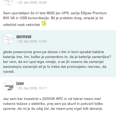
::
22. dec 2006, 18:46
Sam uporabljam že tri leta MGE-jev UPS, serija Ellipse Premium
800 VA in USB komunikacijo. Bil je prekleto drag, ampak je že
odtehtal vsak cekinček
germyzz
::
23. dec 2006, 12:24
glede powercoma grem pa danes v btc in bom vprašal kakšne
baterije ima. hm, koliko je pomembno to, da je baterija zamenljiva?
ker vem, da eni upsi tega nimajo. a se jih vseeno da zamenjat
samostojno zamenjat ali je to treba dat proizvajalcu /servisu, da
naredi.
jype
::
23. dec 2006, 13:17
Jaz sem kar investiral v 2200VA APC in od takrat nisem imel
nobene težave z elektriko, prej sem pa skuril in pokvaril toliko
opreme, da mi je še zdaj žal, da nisem prej vrgel tolk denarja.