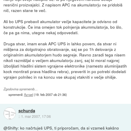
resnični proizvajalci. Z napisom APC na akumulatorju ne pridobiš
nič, razen stane te več.
Ali bo UPS prebavil akumulator večje kapacitete je odvisno od
konstrukcije. Če ima omejen tok polnjenja akummulatorja, bo šlo,
če pa ga nima, utegne nekaj odpovedati.
Druga stvar, imam enak APC UPS in lahko povem, da stvar ni
mišljena za dolgotrajno obratovanje, saj se po 1h delovanja z
originalnim akumulatorjem hudo segreje. Ravno zaradi tega nisem
nikoli razmišljal o večjem akumulatorju zanj, saj bi moral najprej
izboljšati hladilni sistem vgrajene elektronike (namesto aluminijastih
kock montirati prava hladilna rebra), preveriti in po potrebi dodelati
vgrajen polnilec in na koncu vse skupaj vtakniti v večje ohišje.
Zgodovina sprememb…
spremenil:
Azrael
(
19. feb 2007 ob 21:36
)
schurda
::
1. mar 2007, 17:06
@Shifty: ko načrtuješ UPS, ti priporočam, da si vzameš kakšno