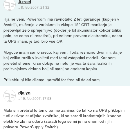
Azrael
::
8. feb 2007, 21:32
Hja ne vem, Powercom ima ravnotako 2 leti garancije (kupljen v
Avstriji), mučenje z variakom in vklope 15" CRT monitorja je
prebavljal zelo sprejemljivo (dokler je bil akumulator kolikor toliko
poln, se comp ni resetiral), pri edinem pravem elektromrku, odkar
ta UPS imam, je tudi bilo vse OK.
Mogoče imam samo srečo, kaj vem. Toda resnično dvomim, da je
kaj veliko razlik v kvaliteti med temi vstopnimi modeli. Kar sem
preletel sheme, ki se dobijo na netu, je vsa ta šara različnih
proizvajalcev delana bolj ali manj po enakem kopitu.
Pri kablu ni bilo dileme: naročiti for free ali delati sam.
djalyo
::
19. feb 2007, 17:53
Malo sm prebral to temo pa me zanima, če lahko na UPS priklopim
tudi aktivne studijske zvočnike, ki so zaradi kratkotrajnih izpadov
elektrike zlo na udaru (zaradi tega se mi je na enem od njih
pokvaru PowerSupply Switch).