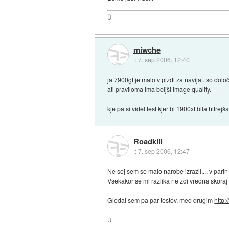
Ü
miwche
::
7. sep 2006, 12:40
ja 7900gt je malo v pizdi za navijat. so dol
ati praviloma ima boljši image quality.
kje pa si videl test kjer bi 1900xt bila hitre
Roadkill
::
7. sep 2006, 12:47
Ne sej sem se malo narobe izrazil.... v parih
Vsekakor se mi razlika ne zdi vredna skoraj 
Gledal sem pa par testov, med drugim
http:
Ü