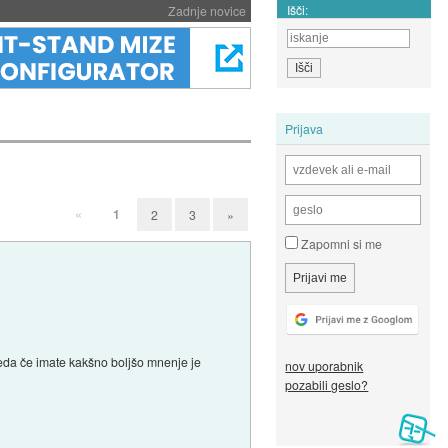
Išči:
Zadnje novice
Prijava
«
1
2
3
»
Zapomni si me
veda če imate kakšno boljšo mnenje je
nov uporabnik
pozabili geslo?