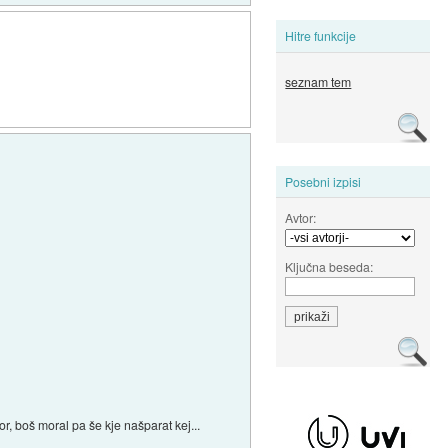
Hitre funkcije
seznam tem
Posebni izpisi
Avtor:
Ključna beseda:
r, boš moral pa še kje našparat kej...