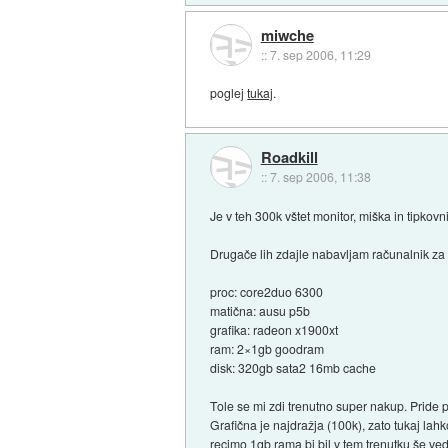
miwche
::
7. sep 2006, 11:29
poglej
tukaj
.
Roadkill
::
7. sep 2006, 11:38
Je v teh 300k vštet monitor, miška in tipkov
Drugače lih zdajle nabavljam računalnik za
proc: core2duo 6300
matična: ausu p5b
grafika: radeon x1900xt
ram: 2×1gb goodram
disk: 320gb sata2 16mb cache
Tole se mi zdi trenutno super nakup. Pride 
Grafična je najdražja (100k), zato tukaj lah
recimo 1gb rama bi bil v tem trenutku še ve