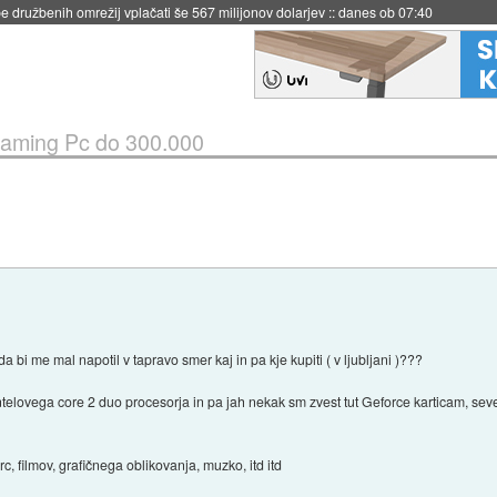
igence doslej
::
včeraj ob 21:37
aming Pc do 300.000
i me mal napotil v tapravo smer kaj in pa kje kupiti ( v ljubljani )???
intelovega core 2 duo procesorja in pa jah nekak sm zvest tut Geforce karticam, se
c, filmov, grafičnega oblikovanja, muzko, itd itd