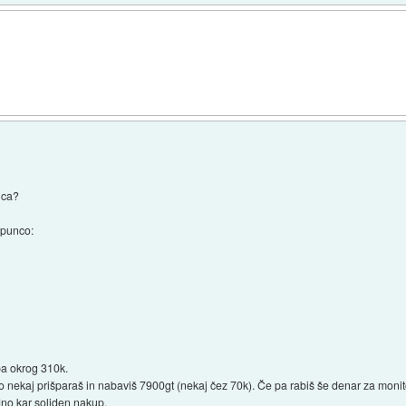
nica?
 punco:
pa okrog 310k.
ko nekaj prišparaš in nabaviš 7900gt (nekaj čez 70k). Če pa rabiš še denar za monito
dno kar soliden nakup.