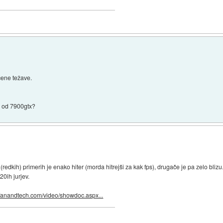
očene težave.
jša od 7900gtx?
 (redkih) primerih je enako hiter (morda hitrejši za kak fps), drugače je pa zelo blizu
20ih jurjev.
//anandtech.com/video/showdoc.aspx...