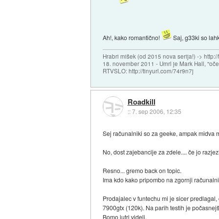
Ah!, kako romantično!
Saj, g33ki so lah
Hrabri mišek (od 2015 nova serija!) -> http:/
18. november 2011 - Umrl je Mark Hall, "oč
RTVSLO: http://tinyurl.com/74r9n7j
Roadkill
::
7. sep 2006, 12:35
Sej računalniki so za geeke, ampak midva 
No, dost zajebancije za zdele.... če jo razje
Resno... gremo back on topic.
Ima kdo kako pripombo na zgornji računaln
Prodajalec v funtechu mi je sicer predlagal
7900gtx (120k). Na parih testih je počasnejši
Bomo jutri videli.