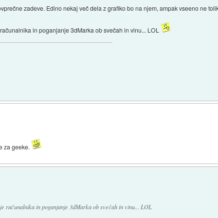
ovprečne zadeve. Edino nekaj več dela z grafiko bo na njem, ampak vseeno ne toliko
e računalnika in poganjanje 3dMarka ob svečah in vinu... LOL
 le za geeke.
nje računalnika in poganjanje 3dMarka ob svečah in vinu... LOL