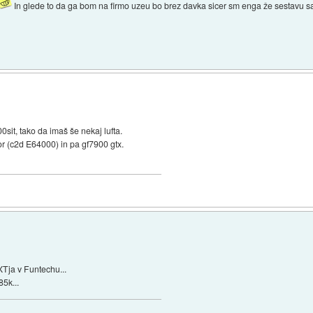
In glede to da ga bom na firmo uzeu bo brez davka sicer sm enga že sestavu sa
0sit, tako da imaš še nekaj lufta.
or (c2d E64000) in pa gf7900 gtx.
 XTja v Funtechu...
85k...