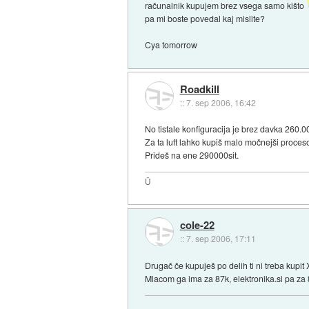
računalnik kupujem brez vsega samo kišto
pa mi boste povedal kaj mislite?
Cya tomorrow
Roadkill
::
7. sep 2006, 16:42
No tistale konfiguracija je brez davka 260.00
Za ta luft lahko kupiš malo močnejši proces
Prideš na ene 290000sit.
Ü
cole-22
::
7. sep 2006, 17:11
Drugač če kupuješ po delih ti ni treba kupit
Mlacom ga ima za 87k, elektronika.si pa za 