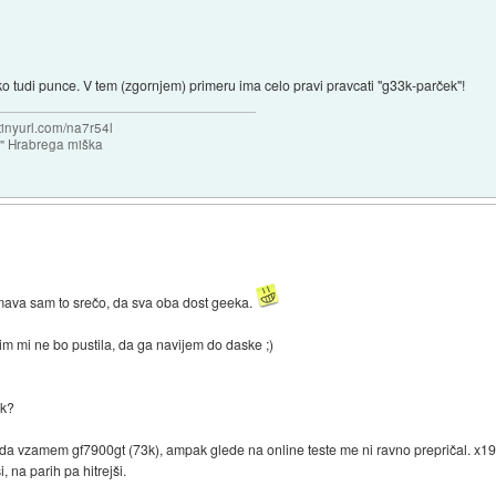
ko tudi punce. V tem (zgornjem) primeru ima celo pravi pravcati "g33k-parček"!
/tinyurl.com/na7r54l
e" Hrabrega miška
mava sam to srečo, da sva oba dost geeka.
zim mi ne bo pustila, da ga navijem do daske ;)
ik?
, da vzamem gf7900gt (73k), ampak glede na online teste me ni ravno prepričal. x190
, na parih pa hitrejši.