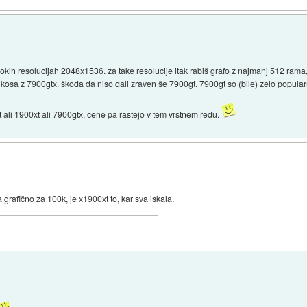
isokih resolucijah 2048x1536. za take resolucije itak rabiš grafo z najmanj 512 rama
kosa z 7900gtx. škoda da niso dali zraven še 7900gt. 7900gt so (bile) zelo popular
 ali 1900xt ali 7900gtx. cene pa rastejo v tem vrstnem redu.
a grafično za 100k, je x1900xt to, kar sva iskala.