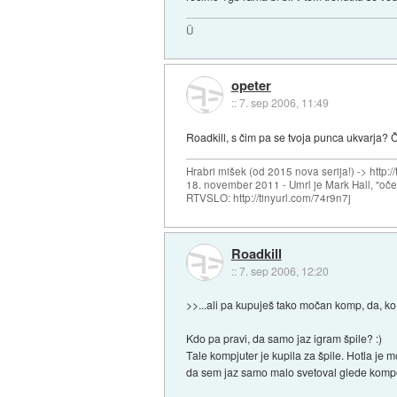
Ü
opeter
::
7. sep 2006, 11:49
Roadkill, s čim pa se tvoja punca ukvarja? Č
Hrabri mišek (od 2015 nova serija!) -> http:/
18. november 2011 - Umrl je Mark Hall, "oč
RTVSLO: http://tinyurl.com/74r9n7j
Roadkill
::
7. sep 2006, 12:20
>>...ali pa kupuješ tako močan komp, da, ko 
Kdo pa pravi, da samo jaz igram špile? :)
Tale kompjuter je kupila za špile. Hotla je
da sem jaz samo malo svetoval glede kompon