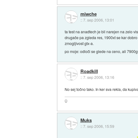
miwche
::
7. sep 2006, 13:01
ta test na anadtech je bil narejen na zelo v
drugače pa zgleda res, 1900xt se kar dobro 
zmogljivost gtx-a.
po moje: odloči se glede na ceno, ali 7900gt
Roadkill
::
7. sep 2006, 13:16
No sej točno tako. In ker sva rekla, da kupiv
Ü
Muks
::
7. sep 2006, 15:59