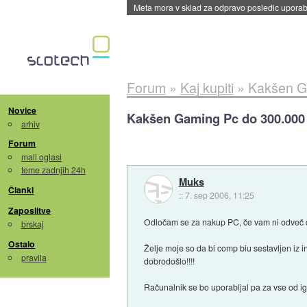
ByteDance trenira največji model umetne intel
Forum
»
Kaj kupiti
»
Kakšen G
Novice
Kakšen Gaming Pc do 300.000
arhiv
Forum
mali oglasi
teme zadnjih 24h
Muks
Članki
::
7. sep 2006, 11:25
Zaposlitve
Odločam se za nakup PC, če vam ni odveč da b
brskaj
Ostalo
Želje moje so da bi comp biu sestavljen iz 
pravila
dobrodošlo!!!!
Računalnik se bo uporabljal pa za vse od igr