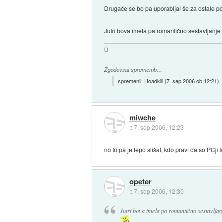
Drugače se bo pa uporabljal še za ostale p
Jutri bova imela pa romantično sestavljanj
Ü
Zgodovina sprememb…
spremenil:
Roadkill
(
7. sep 2006 ob 12:21
)
miwche
::
7. sep 2006, 12:23
no to pa je lepo slišat, kdo pravi da so PCji
opeter
::
7. sep 2006, 12:30
Jutri bova imela pa romantično sestavlja