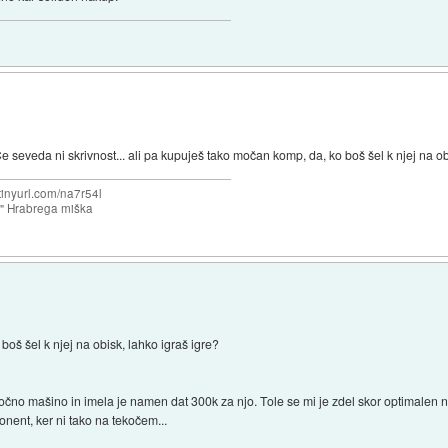
e seveda ni skrivnost... ali pa kupuješ tako močan komp, da, ko boš šel k njej na ob
/tinyurl.com/na7r54l
e" Hrabrega miška
boš šel k njej na obisk, lahko igraš igre?
 močno mašino in imela je namen dat 300k za njo. Tole se mi je zdel skor optimale
ent, ker ni tako na tekočem...