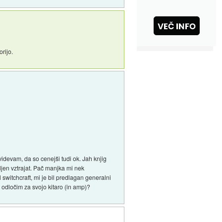
rijo.
videvam, da so cenejši tudi ok. Jah knjig
vljen vztrajat. Pač manjka mi nek
 switchcraft, mi je bil predlagan generalni
s odločim za svojo kitaro (in amp)?