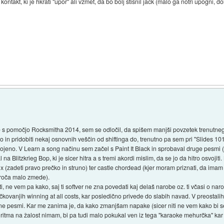
 kontakt, ki je hkrati "upor" ali vzmet, da bo bolj stisnil jack (malo ga notri upogni, 
re s pomočjo Rocksmitha 2014, sem se odločil, da spišem manjši povzetek trenutneg
 in pridobiti nekaj osnovnih veščin od shiftinga do, trenutno pa sem pri "Slides 101
vojeno. V Learn a song načinu sem začel s Paint It Black in sprobaval druge pesmi (
na Blitzkrieg Bop, ki je sicer hitra a s tremi akordi mislim, da se jo da hitro osvojiti
 (zadeti pravo prečko in struno) ter castle chordead (kjer moram priznati, da imam v
zroča malo zmede).
i, ne vem pa kako, saj ti softver ne zna povedati kaj delaš narobe oz. ti včasi o naro
očkovanjih winning at all costs, kar posledično privede do slabih navad. V preosta
 pesmi. Kar me zanima je, da kako zmanjšam napake (sicer niti ne vem kako bi se
a ritma na žalost nimam, bi pa tudi malo pokukal ven iz tega "karaoke mehurčka" k