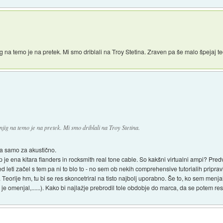
g na temo je na pretek. Mi smo driblali na Troy Stetina. Zraven pa še malo špejaj teo
jig na temo je na pretek. Mi smo driblali na Troy Stetina.
da samo za akustično.
je ena kitara flanders in rocksmith real tone cable. So kakšni virtualni ampi? Pred
ed leti začel s tem pa ni to blo to - no sem ob nekih comprehensive tutorialih pripra
eorije hm, tu bi se res skoncetriral na tisto najbolj uporabno. Še to, ko sem menjal
 je omenjal,......). Kako bi najlažje prebrodil tole obdobje do marca, da se potem re