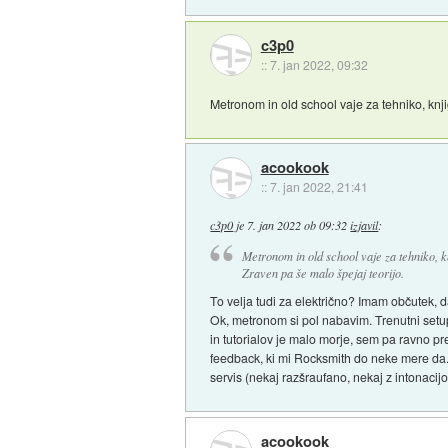
c3p0
::
7. jan 2022, 09:32
Metronom in old school vaje za tehniko, knji
acookook
::
7. jan 2022, 21:41
c3p0
je
7. jan 2022 ob 09:32
izjavil
:
Metronom in old school vaje za tehniko, kn
Zraven pa še malo špejaj teorijo.
To velja tudi za električno? Imam občutek, 
Ok, metronom si pol nabavim. Trenutni setup 
in tutorialov je malo morje, sem pa ravno pr
feedback, ki mi Rocksmith do neke mere da. T
servis (nekaj razšraufano, nekaj z intonacijo
acookook