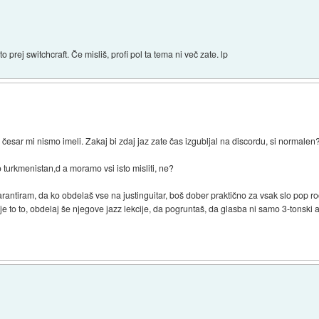
to prej switchcraft. Če misliš, profi pol ta tema ni več zate. lp
 in česar mi nismo imeli. Zakaj bi zdaj jaz zate čas izgubljal na discordu, si normale
mo turkmenistan,d a moramo vsi isto misliti, ne?
garantiram, da ko obdelaš vse na justinguitar, boš dober praktično za vsak slo pop ro
to to, obdelaj še njegove jazz lekcije, da pogruntaš, da glasba ni samo 3-tonski ak