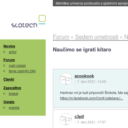
Evropska vesoljska agencija razvija svojo rak
Forum
»
Sedem umetnosti
»
N
Novice
Naučimo se igrati kitaro
arhiv
Forum
mali oglasi
teme zadnjih 24h
acookook
Članki
::
7. dec 2021, 14:09
Zaposlitve
Hartman mi je tudi priporočil Šinkota. Ma s
brskaj
https://m.facebook.com/Conti.izdelava.i...
Ostalo
pravila
c3p0
::
7. dec 2021, 17:57