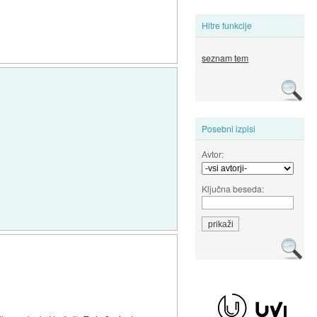
Hitre funkcije
seznam tem
Posebni izpisi
Avtor:
Ključna beseda: