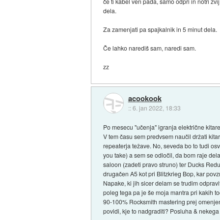
če ti kabel ven pada, samo odpri in notri zvij
dela.
Za zamenjati pa spajkalnik in 5 minut dela.
Če lahko narediš sam, naredi sam.
zz
acookook
::
6. jan 2022, 18:33
Po mesecu "učenja" igranja električne kita
V tem času sem predvsem naučil držati kitaro
repeaterja težave. No, seveda bo to tudi os
you take) a sem se odločil, da bom raje delal 
saloon (zadeti pravo struno) ter Ducks Redux
drugačen A5 kot pri Blitzkrieg Bop, kar pov
Napake, ki jih sicer delam se trudim odpravit
poleg tega pa je še moja mantra pri kakih t
90-100% Rocksmith mastering prej omenjene
povidi, kje to nadgraditi? Posluha & nekeg