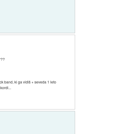
n???
ck band, ki ga vidiš + seveda 1 leto
ordi...