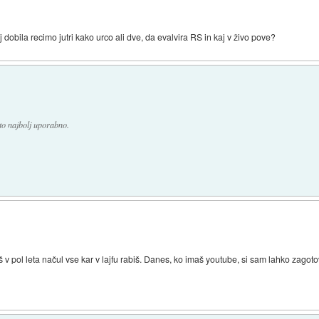
j dobila recimo jutri kako urco ali dve, da evalvira RS in kaj v živo pove?
sto najbolj uporabno.
boš v pol leta načul vse kar v lajfu rabiš. Danes, ko imaš youtube, si sam lahko zagot