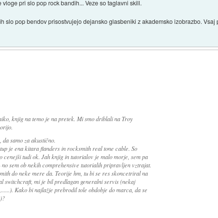
vloge pri slo pop rock bandih... Veze so taglavni skill.
h slo pop bendov prisostvujejo dejansko glasbeniki z akademsko izobrazbo. Vsaj pri
iko, knjig na temo je na pretek. Mi smo driblali na Troy
orijo.
, da samo za akustično.
up je ena kitara flanders in rocksmith real tone cable. So
cenejši tudi ok. Jah knjig in tutorialov je malo morje, sem pa
 - no sem ob nekih comprehensive tutorialih pripravljen vztrajat.
ith do neke mere da. Teorije hm, tu bi se res skoncetriral na
l switchcraft, mi je bil predlagan generalni servis (nekaj
......). Kako bi najlažje prebrodil tole obdobje do marca, da se
)?