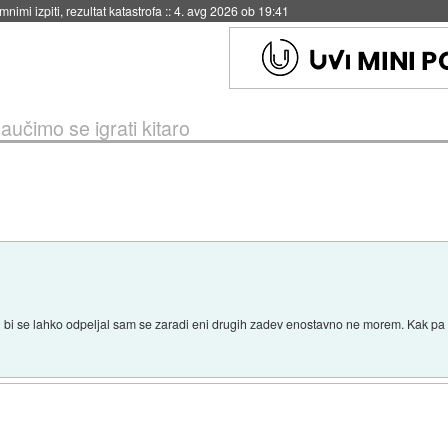
eto za večkratno uporabo
::
4. avg 2026 ob 19:41
aučimo se igrati kitaro
aj bi se lahko odpeljal sam se zaradi eni drugih zadev enostavno ne morem. Kak pa 