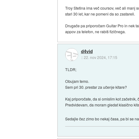
Troy Stetina ima več coursov, več ali manj so
stari 30 let, kar ne pomeni da so zastareli.
Drugače pa priporočam Guitar Pro in nek ta
appov za telefon, ne rabiš fizičnega.
d4vid
::
22. nov 2024, 17:15
TLDR;
Obujam temo.
Sem pri 30. prestar za učenje kitare?
Kaj priporočate, da si omislim kot začetni
Predvidevam, da moram gledat klasično kit
Sedajle čez zimo bo nekaj časa, pa bi se na