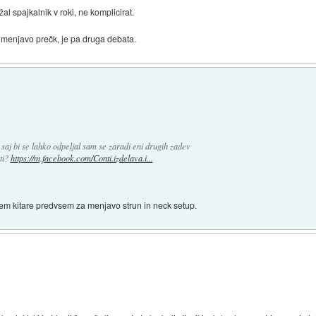
ržal spajkalnik v roki, ne komplicirat.
i menjavo prečk, je pa druga debata.
saj bi se lahko odpeljal sam se zaradi eni drugih zadev
ti?
https://m.facebook.com/Conti.izdelava.i...
jem kitare predvsem za menjavo strun in neck setup.