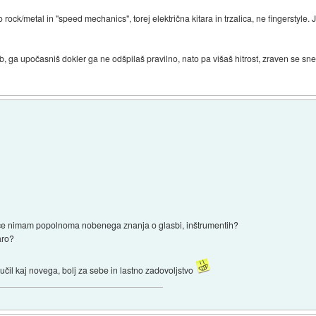
 rock/metal in "speed mechanics", torej električna kitara in trzalica, ne fingerstyle. 
b, ga upočasniš dokler ga ne odšpilaš pravilno, nato pa višaš hitrost, zraven se 
k, če nimam popolnoma nobenega znanja o glasbi, inštrumentih?
aro?
učil kaj novega, bolj za sebe in lastno zadovoljstvo