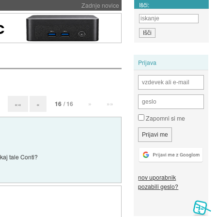
Išči:
Zadnje novice
Prijava
16
/ 16
»
»»
««
«
Zapomni si me
kaj tale Conti?
nov uporabnik
pozabili geslo?