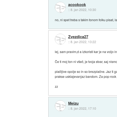
acookook
::
8. jan 2022, 10:30
no, ni spet treba s takim tonom folku pisat, is
Zvezdica27
::
8. jan 2022, 13:22
lej, sam pravim,d a izkoristi kar je na voljo
Če ti moj ton ni všeč, je tvoja stvar, saj nis
plačljive opcije so in so brezplačne. Jaz ti 
prakse usklajevanjaz bandom. Za pop-rock je 
zz
Meizu
::
8. jan 2022, 17:10