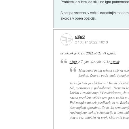
Problem je v tem, da skill ne igra pomembne 
Sicer pa vseeno, v večini današnjih moderni
akorda v open poziciji.
c3p0
::
10. jan 2022, 10:13
acookook
je
7. jan 2022 ob 21:41
izjavil
:
c3p0
je
7. jan 2022 ob 09:32
izjavil
:
Metronom in old school vaje za tehn
Stetina. Zraven pa še malo špejaj te
To velja tudi za električno? Imam občutek
Ok, metronom si pol nabavim. Trenutni set
kakšni virtualni ampi? Predvidevam, da so 
ravno pred leti začel s tem pa ni to blo to
Pač manjka mi nek feedback, ki mi Rocksm
tisto najbolj uporabno. Še to, ko sem menja
razšraufano, nekaj z intonacijo je omenjal,
potem res odločim za svojo kitaro (in amp