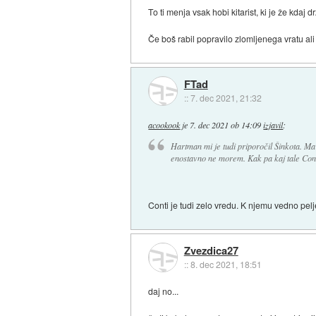
To ti menja vsak hobi kitarist, ki je že kdaj d
Če boš rabil popravilo zlomljenega vratu al
FTad
::
7. dec 2021, 21:32
acookook
je
7. dec 2021 ob 14:09
izjavil
:
Hartman mi je tudi priporočil Šinkota. Ma 
enostavno ne morem. Kak pa kaj tale Con
Conti je tudi zelo vredu. K njemu vedno pel
Zvezdica27
::
8. dec 2021, 18:51
daj no...