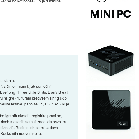
dolker ne bo kot hočeš). To je 3 minute
a stanja.
", s čimer imam kljub pomoči riff
Everlong, Three Little Birds, Every Breath
. Mini igre - tu furam predvsem string skip
elike težave, pa to že E5, F5 in A5 - ki je
be igranih akordih registrira pravilno,
lih dveh mesecih sem si zadal da osvojim
 izrazil). Recimo, da se mi zadeva
ar Rocksmith nedvomno je.