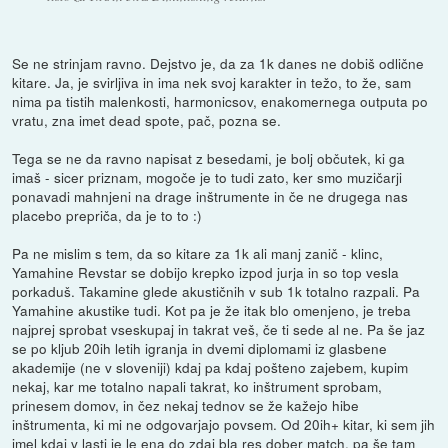
Se ne strinjam ravno. Dejstvo je, da za 1k danes ne dobiš odlične
kitare. Ja, je svirljiva in ima nek svoj karakter in težo, to že, sam
nima pa tistih malenkosti, harmonicsov, enakomernega outputa po
vratu, zna imet dead spote, pač, pozna se.
Tega se ne da ravno napisat z besedami, je bolj občutek, ki ga
imaš - sicer priznam, mogoče je to tudi zato, ker smo muzičarji
ponavadi mahnjeni na drage inštrumente in če ne drugega nas
placebo prepriča, da je to to :)
Pa ne mislim s tem, da so kitare za 1k ali manj zanič - klinc,
Yamahine Revstar se dobijo krepko izpod jurja in so top vesla
porkaduš. Takamine glede akustičnih v sub 1k totalno razpali. Pa
Yamahine akustike tudi. Kot pa je že itak blo omenjeno, je treba
najprej sprobat vseskupaj in takrat veš, če ti sede al ne. Pa še jaz
se po kljub 20ih letih igranja in dvemi diplomami iz glasbene
akademije (ne v sloveniji) kdaj pa kdaj pošteno zajebem, kupim
nekaj, kar me totalno napali takrat, ko inštrument sprobam,
prinesem domov, in čez nekaj tednov se že kažejo hibe
inštrumenta, ki mi ne odgovarjajo povsem. Od 20ih+ kitar, ki sem jih
imel kdaj v lasti je le ena do zdaj bla res dober match, pa še tam