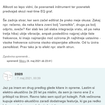
Alikvoti so lepo vidni, če posnameš inštrument ter posnetek
predvajaš skozi real-time EQ graf.
Še zadnja stvar, ker sem začel editirat že preko meje okusa: Zakaj
npr. rečemo, da neka kitara zveni bolj "zamolklo", druga pa bolj
odprto, sveže? Ker slab les (ali slaba integracija vratu, ali pa neka
tretja hiba) ubije vibracije, ampak posledično najprej ubije tiste
frekvence, ki imajo najmanjšo moč oziroma jih najhitreje ustavimo -
visoke frekvence oziroma visoko-stopenjske alikvote. Od tu izvira
zamolklost. Prav tako je to efekt npr. starih strun.
Zgodovina sprememb…
spremenil:
Meizu
(
6. maj 2021 ob 23:41
)
psps
::
7. maj 2021, 00:39
Jaz pa imam en drug predlog glede kitare in opreme. Lastim si
elektro-akustično že 20 let pa mislim, da sem jo ravno ene 2 x
priklopil na štrom. Ravno tako sem opzil pri kolegih. Folk večinoma
kupuje elektro-akustično zaradi dodatnega featurja, ki ga pa redko