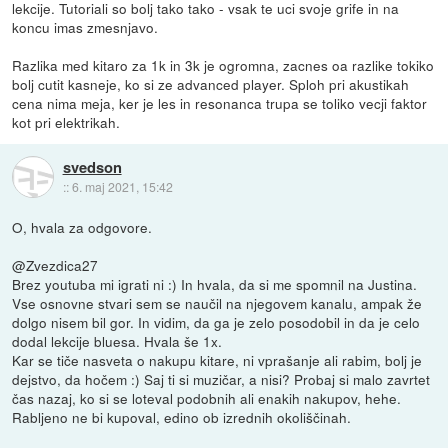
lekcije. Tutoriali so bolj tako tako - vsak te uci svoje grife in na
koncu imas zmesnjavo.
Razlika med kitaro za 1k in 3k je ogromna, zacnes oa razlike tokiko
bolj cutit kasneje, ko si ze advanced player. Sploh pri akustikah
cena nima meja, ker je les in resonanca trupa se toliko vecji faktor
kot pri elektrikah.
svedson
::
6. maj 2021, 15:42
O, hvala za odgovore.
@Zvezdica27
Brez youtuba mi igrati ni :) In hvala, da si me spomnil na Justina.
Vse osnovne stvari sem se naučil na njegovem kanalu, ampak že
dolgo nisem bil gor. In vidim, da ga je zelo posodobil in da je celo
dodal lekcije bluesa. Hvala še 1x.
Kar se tiče nasveta o nakupu kitare, ni vprašanje ali rabim, bolj je
dejstvo, da hočem :) Saj ti si muzičar, a nisi? Probaj si malo zavrtet
čas nazaj, ko si se loteval podobnih ali enakih nakupov, hehe.
Rabljeno ne bi kupoval, edino ob izrednih okoliščinah.