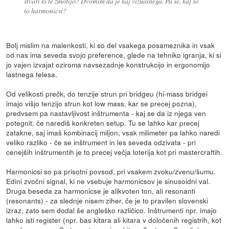
stvari ki te zmotijo? Dvomim da je kaj vizualnega. Pa še, kaj so
to harmonicsi?
Bolj mislim na malenkosti, ki so del vsakega posameznika in vsak
od nas ima seveda svojo preference, glede na tehniko igranja, ki si
jo vajen izvajat oziroma navsezadnje konstrukcijo in ergonomijo
lastnega telesa.
Od velikosti prečk, do tenzije strun pri bridgeu (hi-mass bridgei
imajo višjo tenzijo strun kot low mass, kar se precej pozna),
predvsem pa nastavljivost inštrumenta - kaj se da iz njega ven
potegnit, če narediš konkreten setup. Tu se lahko kar precej
zatakne, saj imaš kombinacij miljon, vsak milimeter pa lahko naredi
veliko razliko - če se inštrument in les seveda odzivata - pri
cenejših inštrumentih je to precej večja loterija kot pri mastercraftih.
Harmonicsi so pa prisotni povsod, pri vsakem zvoku/zvenu/šumu.
Edini zvočni signal, ki ne vsebuje harmonicsov je sinusoidni val.
Druga beseda za harmonicse je alikvoten ton, ali resonanti
(resonants) - za slednje nisem ziher, če je to pravilen slovenski
izraz, zato sem dodal še angleško različico. Inštrumenti npr. imajo
lahko isti register (npr. bas kitara ali kitara v določenih registrih, kot