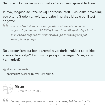
Se mi pa nikamor ne mudi in zato srfam in sem vprašal tudi vas.
In evo, mogoče se kaže nekaj napredka. Meizu, če lahko poveš kaj
več o tem. Glede na tvojo izobrazbo in prakso bi zelo cenil tvoj
odgovor.
in čez nekaj tednov se že kažejo hibe inštrumenta, ki mi ne
odgovarjajo povsem. Od 20ih+ kitar, ki sem jih imel kdaj v lasti
je le ena do zdaj bla res dober match, pa še tam najdem par
stvari, ki me motijo.
Ne zagotavljam, da bom razumel a vendarle, kakšne so to hibe,
stvari ki te zmotijo? Dvomim da je kaj vizualnega. Pa še, kaj so to
harmonicsi?
Zgodovina sprememb…
spremenilo:
svedson
(
6. maj 2021 ob 22:01
)
Meizu
::
6. maj 2021, 23:36
Ne zagotavljam, da bom razumel a vendarle, kakšne so to hibe,