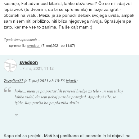
kasneje, kot advanced kitarist, lahko obžaloval? Če se mi zdaj zdi
lepši zvok (to dvomim, da bi se spremenilo) in lažje za igrat -
občutek na vratu. Meizu je že ponudil delček svojega uvida, ampak
sam nisem niti približno, niti blizu njegovega nivoja. Sprašujem pa
zato, ker me vse to zanima. Pa še cajt mam :)
Zgodovina sprememb…
spremenilo:
svedson
(
7. maj 2021 ob 11:07
)
svedson
::
7. maj 2021, 11:12
Zvezdica27
je
7. maj 2021 ob 10:53
izjavil
:
hoho... meni je pa poštar lih prnesel bridge za tele - in sem takoj
lahko videl, da sem nekaj narobe porezkal. Ampak ni sile, se
izide, šlamparijo bo pa plastika skrila...
zz
Kapo dol za projekt. Maš kaj poslikano ali posneto in bi objavil na