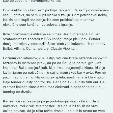
kdo po začetnem navdušenju koristi.
Prvo električno kitaro sem pa kupil rabljeno. Pa sem po določenem
času ugotovil, da sem kupil mačka v žaklju. Sem potreboval nekaj
let, da sem kupil naslednjo. Ko sem preklopil na to tanovo
električno sem končno napredoval v igranju.
Kolikor razumem električne še nimaš. Jaz bi predlagal Squier
stratocaster za začetek z HSS konfiguracijo pickupov. Fender
design narejen v indoneziji. Sicer imaš več kakovostnih razredov
Bullet, Affinity, Contemporary, Classic Vibe itd...
Poznam več kitaristov ki si lastijo različne kitare različnih cenovnih
razredov in marsikdo pravi, da pa na Squierja naraje igra. Jaz
imam npr Bullet serijo(2 leti), ki je hkrati najcenejša kitara, ki si jo
lastim igram pa največ na njo saj jo imam skos kar v avtu. Pač ne
pazim ravno na njo. Naročil prek spleta, naštimana je bla v nulo.
Baje fender quality control like. Cena od 120 eur do 500 eur. Ce
vzames kaksen classic vibe mas elektroniko spodobno pa tudi
tunning bo drzala.
Kar se tiče vzdrževanja pa je podobno pri vseh kitarah. Sem
nazadnje imel v roki stratocaster ultra pa je bil finish na vratu
ocitno znucan, da je roka težko drsela... pa ni bila ravno ne vem