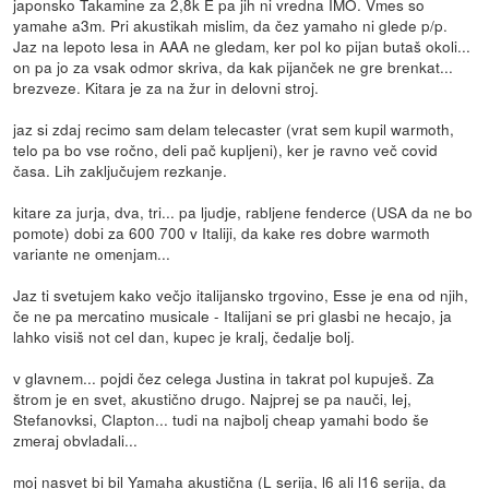
japonsko Takamine za 2,8k E pa jih ni vredna IMO. Vmes so
yamahe a3m. Pri akustikah mislim, da čez yamaho ni glede p/p.
Jaz na lepoto lesa in AAA ne gledam, ker pol ko pijan butaš okoli...
on pa jo za vsak odmor skriva, da kak pijanček ne gre brenkat...
brezveze. Kitara je za na žur in delovni stroj.
jaz si zdaj recimo sam delam telecaster (vrat sem kupil warmoth,
telo pa bo vse ročno, deli pač kupljeni), ker je ravno več covid
časa. Lih zaključujem rezkanje.
kitare za jurja, dva, tri... pa ljudje, rabljene fenderce (USA da ne bo
pomote) dobi za 600 700 v Italiji, da kake res dobre warmoth
variante ne omenjam...
Jaz ti svetujem kako večjo italijansko trgovino, Esse je ena od njih,
če ne pa mercatino musicale - Italijani se pri glasbi ne hecajo, ja
lahko visiš not cel dan, kupec je kralj, čedalje bolj.
v glavnem... pojdi čez celega Justina in takrat pol kupuješ. Za
štrom je en svet, akustično drugo. Najprej se pa nauči, lej,
Stefanovksi, Clapton... tudi na najbolj cheap yamahi bodo še
zmeraj obvladali...
moj nasvet bi bil Yamaha akustična (L serija, l6 ali l16 serija, da