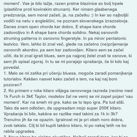
moment'. Vse je bilo lažje, razen prstne blazinice so bolj trpele
(plastične proti kovinskim strunam). Ker nimam glasbenega
predznanja, sem moral začeti, ja, na začetku :) In ker so najboljši
vodiči na netu v angleščini, ne poznam slovenskega izrazoslovja.
Danes znam open chords kar dobro, E shape bare chords
zadovoljivo in A shape bare chords solidno. Nekaj osnovnih
struming patterns in osnovno fingerstyle. In pa minor pentatonic
lestvico. Vem, lahko bi znal več, glede na začetno (ne)prijemanje
osnovnih akordov, pa sem kar zadovoljen. Kitaro sem se začel
učiti, da bi znal igrati blues, sem pa najprej želel znati te osnove, ki
sem jih opisal zgoraj. In tu se mi porajajo vprašanja, če bi kdo kaj
povedal.
1. Malo se mi zatika pri učenju bluesa, mogoče zaradi pomanjkanja
tutorialov. Kakšen nasvet kako začeti s tem, na kaj naj bom
pozoren?
2. Ko primem v roke kitaro višjega cenovnega razreda (recimo med
1k Furch in 3k€ Taylor, modelov žal ne vem) se mi zopet pojavi 'vau
moment'. Kar na smeh mi gre, kako se to lepo igra. Pa tud sliši.
Tako da sem odločen, da upgreadam mojo super 200€ kitaro.
Vprašanje bi bilo, kakšne so razlike med takimi za 1k in 3k?
Trenutno jih še ne opazim. Igralnost mi je pri obeh noro dobra,
zvok takisto. Cilj bi bil kupiti takšno kitaro, ki po nekaj letih ne bo
rabila upgradea.
3. Nova kitara bo elektro akustična. Najbolj zaradi tega, ker bi se