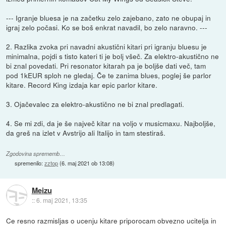
--- Igranje bluesa je na začetku zelo zajebano, zato ne obupaj in
igraj zelo počasi. Ko se boš enkrat navadil, bo zelo naravno. ---
2. Razlika zvoka pri navadni akustični kitari pri igranju bluesu je
minimalna, pojdi s tisto kateri ti je bolj všeč. Za elektro-akustično ne
bi znal povedati. Pri resonator kitarah pa je boljše dati več, tam
pod 1kEUR sploh ne gledaj. Če te zanima blues, poglej še parlor
kitare. Record King izdaja kar epic parlor kitare.
3. Ojačevalec za elektro-akustično ne bi znal predlagati.
4. Se mi zdi, da je še največ kitar na voljo v musicmaxu. Najboljše,
da greš na izlet v Avstrijo ali Italijo in tam stestiraš.
Zgodovina sprememb…
spremenilo:
zztop
(
6. maj 2021 ob 13:08
)
Meizu
::
6. maj 2021, 13:35
Ce resno razmisljas o ucenju kitare priporocam obvezno ucitelja in