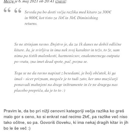
Meizu
je
6. maj 2021 ob 20:41
izjavil
:
Seveda pa bo dosti večja razlika med kitaro za 300€
in 900€, kot tisto za 1k€ in 3k€. Diminishing
returns.
Se ne strinjam ravno. Dejstvo je, da za 1k danes ne dobiš odlične
kitare. Ja, je svirljiva in ima nek svoj karakter in težo, to že, sam
nima pa tistih malenkosti, harmonicsov, enakomernega outputa
po vratu, zna imet dead spote, pač, pozna se.
Tega se ne da ravno napisat z besedami, je bolj občutek, ki ga
imaš - sicer priznam, mogoče je to tudi zato, ker smo muzičarji
ponavadi mahnjeni na drage inštrumente in če ne drugega nas
placebo prepriča, da je to to :)
Pravim le, da bo pri nižji cenovni kategoriji večja razlika ko greš
malo gor s ceno, ko si enkrat nad recimo 2k€, pa razlike več niso
tako očitne, so pa. Govoriš človeku, ki ima nekaj dragih kitar in jih
bo le še več :)