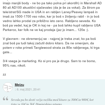
imajo manjši body - ne bo pa tako polna pri akordih) in Marshall AD
80 ali AD100 akustični ojačevalec (da je še za vokal). Za štrom pa
tele/strat/SG made in USA in en rabljen Laney/Peavey lampaš in
imaš za 1500-1700 vso robo, kar jo boš v življenju rabil - in jo boš
vedno lahko prodal za približno isto ceno. Rabljeno seveda. Ko
boš pa vedel, kaj je OK in kaj ne - pa boš lahko kupil rabljeno USA
Parkerco, ker folk ne ve kaj prodaja (jaz jo imam... 120e ;).
V glavnem - ne obremenjuj se - najprej je treba znat, ko pa boš
znal boš pa tudi takoj začutil dobro kitaro. Da ne omenjam, da
potem v roke primeš Tanglewood strata za 80e rabljenega, ki trga
gate...
3/4 vsega je marketing. Ko si pro pa je drugo. Sam to ne bomo,
95% nas, nikoli.
zz
Meizu
::
6. maj 2021, 20:41
Seveda pa bo dosti večja razlika med kitaro za 300€ in 900€, kot
tisto za 1k€ in 3k€. Diminishing returns.