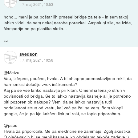
::
7. maj 2021, 10:53
hoho... meni je pa poštar lih prnesel bridge za tele - in sem takoj
lahko videl, da sem nekaj narobe porezkal. Ampak ni sile, se izide,
šlamparijo bo pa plastika skrila...
zz
svedson
::
7. maj 2021, 10:58
@Meizu
Vau, izčrpno, poučno, hvala. A bi ohlapno poenostavljeno rekli, da
harmonicsi določijo zvok inštrumenta?
Kaj pa se vse lahko nastavlja pri kitari. Omenil si tenzijo strun v
odvisnosti od bridga. Se to lahko nastavlja kasneje ali je potrebno
biti pozoren ob nakupu? Vem, da se lahko nastavlja tudi
oddaljenost strun od vratu, kaj več pa žal ne vem. Bom vklopil
google, če je pa kje kakšen link pri roki, se toplo priporočam.
@psps
Hvala za priporočila. Me pa električne ne zanimajo. Zgolj akustika.
O ojačevalcih bi se menil kasneje, ko obdelamo tekoče zadeve :)