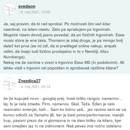
svedson
::
6. maj 2021, 19:52
Ja, saj pravim, da bi rad sprobal. Po možnosti čim več kitar
naenkrat, na istem mestu. Zato pa sprašujem po trgovinah.
Mogoče nisem dovolj jasno povedal, da po fizičnih trgovinah. Esse
music store je ena taka. Thomann je zdaj druga, je pa mnogo bolj
daleč kot prva (se mi zdi, da si predlagal online nakup, ampak
vidim, da imajo tudi fizično prodajalno in to v Nemčiji, blizu
Nurnberga).
Nekaj me še zanima v zvezi s trgovino Esse MS (in podobnimi). Ali
lahko visiš v trgovini cel popoldan in sprobavaš različne kitare?
Zvezdica27
::
6. maj 2021, 20:13
če že kupuješ novo - googlaj prej. Imaš toliko rangov, namenov...
lej, to je cela zmeda. Firm. namenov. Skal. Teža. Eden je celo
resonator omenjal, heh... Sam ko točno veš... jaz recimo sem se na
koncu odločil za Yamaho lj6, ker je best price/performance, manjši
trup, pasivni piezo da ni glomazna in ne dam toliko za kitaro, kjer
sem omejitev jaz in ne inštrument. Naš pevec ima ročno izdelano