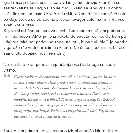
igrat (niso profesionalci, si pa vsi lastijo tudi dražje kitare) in so
zabrenkali na ta Lag, vsi so se čudili, kako se lepo igra in dobro
sliši. Itak pa, kot smo že večkrat rekli, važno, da je meni všeč :) Je
pa dejstvo, da se od sedme prečke navzgor zelo matram, da vse
zveni kot je prav.
Si pa dal odlično primerjavo z avti. Tudi sam razmišljam podobno.
In ni da hočem AMG-ja, le iz fičkota do pasata recimo. Če bom pa
kdaj res tako not padel, pa zadel na lotu, bi pa tudi AMG-ja parkiral
v garažo (še vedno mislim na kitare). No če bolj razmislim, bi rabil
samo loto dobitek, notri sem že :)
No, da še enkrat ponovim vprašanje okoli katerega se sedaj
vrtimo.
Glede razlik med cenovnimi razredi, mi je jasno, da so. In da so,
recimo temu vidne razlike, predvsem v izbranih materialih in
procesih dela ter kontrole. Ampak kaj so tiste nevidne razlike?
Ker, kot pravim, sem igral v musicmax-u na dva Forch-ova
modela. Enega za cca 900EUR in drugega za nekaj čez 2kEUR.
Pa bi vedno izbral tistega za 900. Ker mi je bil občutek na vratu,
ob igranju, pač boljši. Pa še zvok mi je bil bolj všeč. Kaj bi kot
advanced kitarist zaznaval drugače?
Torej v tem primeru, bi jaz osebno izbral cenejšo kitaro. Kaj bi