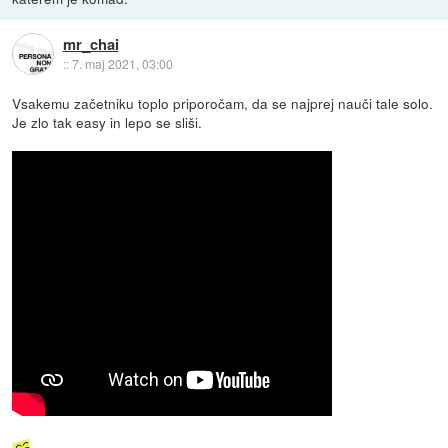
mr_chai
::
7. maj 2021, 03:00
Vsakemu začetniku toplo priporočam, da se najprej nauči tale solo.
Je zlo tak easy in lepo se sliši.