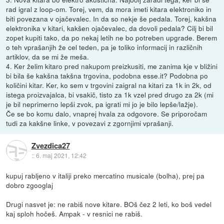
rad igral z loop-om. Torej, vem, da mora imeti kitara elektroniko in
biti povezana v ojačevalec. In da so nekje še pedala. Torej, kakšna
elektronika v kitari, kakšen ojačevalec, da dovoli pedala? Cilj bi bil
zopet kupiti tako, da po nekaj letih ne bo potreben upgrade. Berem
o teh vprašanjih že cel teden, pa je toliko informacij in različnih
artiklov, da se mi že meša.
4. Ker želim kitaro pred nakupom preizkusiti, me zanima kje v bližini
bi bila še kakšna takšna trgovina, podobna esse.it? Podobna po
količini kitar. Ker, ko sem v trgovini zaigral na kitari za 1k in 2k, od
istega proizvajalca, bi vsakič, tisto za 1k vzel pred drugo za 2k (mi
je bil neprimerno lepši zvok, pa igrati mi jo je bilo lepše/lažje).
Če se bo komu dalo, vnaprej hvala za odgovore. Se priporočam
tudi za kakšne linke, v povezavi z zgornjimi vprašanji.
Zvezdica27
::
6. maj 2021, 12:42
kupuj rabljeno v italiji preko mercatino musicale (bolha), prej pa
dobro zgooglaj
Drugi nasvet je: ne rabiš nove kitare. BOš čez 2 leti, ko boš vedel
kaj sploh hočeš. Ampak - v resnici ne rabiš.