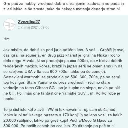
Gre pač za hobby, vrednost dobro ohranjenim zadevam ne pada in
z leti lahko le še zraste, tako da nekega metanja denarja stran ni.
Zvezdica27
::
7. maj 2021, 09:06
Hm.
Jaz mislim, da dobiš za pod jurja odličen kos. A veš... Grašič je svoj
čas igral na squierja, en drug jazz kitarist je igral na Nicka (ročno
delo enga Hrvata, ki se prodajajo po cca 500e), da v bistvu dobrih
fenderjevih mexico, korea, brazil in japan serij ne omenjamo (in da
so rabljene USA v Ita cca 600-700e, lahko pa še ceneje).
Sestavljeni warmothi se prodajajo po 500, 600, 700e, pa so sami
top kosi gor. Stare Yamahe so brez vrednosti - recimo stare
variacije na temo Gibson SG - pa jo kupim na slepo, novih pa niti
ne bi... Pol imaš one fantastične Yamahe SGV... uf. Koliko robe je
naokoli...
To je čist isto kot z avti - VW ni tekmovalni stroj, sam običajneš
lahko kupi tuti kakega passata s 170 konji in se lepo vozi, za kakih
20.000 rabljeno, lahko pa greš kupit Pucha/Meco G klaso za
300.000. Po naših cestah bo cca isto. Za dirkanje pa pač to ni