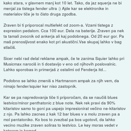
kako stara, v glavnem manj kot 10 let. Tako, da jaz squerja ne bi
menjal za tistega fender ultra :) Ajde kar se elektronike in
materialov tiče je to čisto druga zgodba.
Zraven bi ti priporocal multiefekt od zoom-a. Vzami tistega z
expresion pedalom. Cca 100 eur. Dela na baterije. Zraven pa nek
ta tamali zvocnik od ankerja ali kaj podobnega. Od 20 eur gor. Pa
maš prenosljivost enako kot pri akustični.Vse skupaj lahko v bag
stlačiš.
Sicer nebi rad delal reklame ampak, če te zanima Squier lahko pri
Musicmax narociš in ti dostavijo v eno od njihovih poslovalnic.
Lahko sporobas in primerjaš z ostalimi od Fenderja itd...
Podobno se lahko zmeniš s Hartmanom ampak za njih vem, da
nimajo fender/squier ker niso zastopnik.
Kar se pa napredovanja tiče ti priporočam, da se naučiš blues
lestvico/minor penthatonic z blue note. Nek rek pravi da 90%
kitaristov samo to goni pa uspejo impresionirat večino ne-kitaristov
z njo. Pa lahko zacnes z kak 12 bar blues v a molu zraven pa a
mol pentatoniko. Ko bos to zvezbal pa bos ugotovil, da lahko
vecino muzike zraven soliras to lestvico. Le key moras vedet v
katerem je komad.