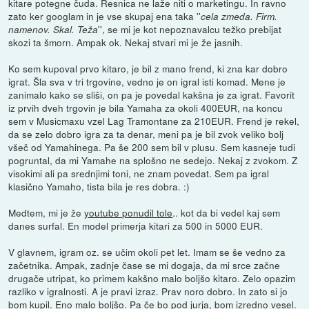
kitare potegne čuda. Resnica ne laže niti o marketingu. In ravno
zato ker googlam in je vse skupaj ena taka ''
cela zmeda. Firm.
'', se mi je kot nepoznavalcu težko prebijat
namenov. Skal. Teža
skozi ta šmorn. Ampak ok. Nekaj stvari mi je že jasnih.
Ko sem kupoval prvo kitaro, je bil z mano frend, ki zna kar dobro
igrat. Šla sva v tri trgovine, vedno je on igral isti komad. Mene je
zanimalo kako se sliši, on pa je povedal kakšna je za igrat. Favorit
iz prvih dveh trgovin je bila Yamaha za okoli 400EUR, na koncu
sem v Musicmaxu vzel Lag Tramontane za 210EUR. Frend je rekel,
da se zelo dobro igra za ta denar, meni pa je bil zvok veliko bolj
všeč od Yamahinega. Pa še 200 sem bil v plusu. Sem kasneje tudi
pogruntal, da mi Yamahe na splošno ne sedejo. Nekaj z zvokom. Z
visokimi ali pa srednjimi toni, ne znam povedat. Sem pa igral
klasično Yamaho, tista bila je res dobra. :)
Medtem, mi je že
youtube ponudil tole
.. kot da bi vedel kaj sem
danes surfal. En model primerja kitari za 500 in 5000 EUR.
V glavnem, igram oz. se učim okoli pet let. Imam se še vedno za
začetnika. Ampak, zadnje čase se mi dogaja, da mi srce začne
drugače utripat, ko primem kakšno malo boljšo kitaro. Zelo opazim
razliko v igralnosti. A je pravi izraz. Prav noro dobro. In zato si jo
bom kupil. Eno malo boljšo. Pa če bo pod jurja, bom izredno vesel.