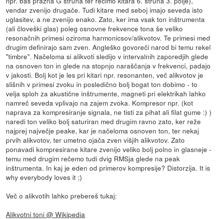
npr. bas prazna G struna ter recimo kitara 6. struna 3. polje),
vendar zvenijo drugače. Tudi kitare med seboj imajo seveda isto
uglasitev, a ne zvenijo enako. Zato, ker ima vsak ton inštrumenta
(ali človeški glas) poleg osnovne frekvence tona še veliko
resonačnih primesi oziroma harmonicsov/alikvotov. Te primesi med
drugim definirajo sam zven. Angleško govoreči narod bi temu rekel
"timbre". Načeloma si alikvoti sledijo v intervalnih zaporedjih glede
na osnoven ton in glede na stopnjo naraščanja v frekvenci, padajo
v jakosti. Bolj kot je les pri kitari npr. resonanten, več alikvotov je
slišnih v primesi zvoku in posledično bolj bogat ton dobimo - to
velja sploh za akustične inštrumente, magneti pri elektrikah lahko
namreč seveda vplivajo na zajem zvoka. Kompresor npr. (kot
naprava za kompresiranje signala, ne tisti za pihat ali filat gume :) )
naredi ton veliko bolj saturiran med drugim ravno zato, ker reže
najprej največje peake, kar je načeloma osnoven ton, ter nekaj
prvih alikvotov, ter umetno ojača zven višjih alikvotov. Zato
ponavadi kompresirane kitare zvenijo veliko bolj polno in glasneje -
temu med drugim rečemo tudi dvig RMSja glede na peak
inštrumenta. In kaj je eden od primerov kompresije? Distorzija. It is
why everybody loves it ;)
Več o alikvotih lahko prebereš tukaj:
Alikvotni toni @ Wikipedia