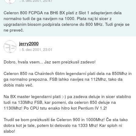
::
5. dec 2001, 20:47
Celeron 800 FCPGA na BH6 BX plati z Slot 1 adapterjem dela
normalno tudi če ga navijem na 1000. Plata naj bi sicer z
upgradanim biosom podpirala celerone do 800 MHz. Tudi greje se
ne preveč.
jerry2000
::
5. dec 2001, 23:01
Dobro, hvala vsem... Jaz sem preizkusil zadevo!
Celeron 850 na Chaintech 6btm legendarni plati dela na 850Mhz in
ga normalno prepozna. FSB lahko navijes na 112Mhz, tako da
dobis malo več.
Na BX master legendarni plati :-) pa zadeva deluje in sicer stabilno
tudi na 133Mhz FSB, kar pomeni, da celeron 850 deluje na
1130Mhz! Po CPU tstu enako hitro kot Pentium IV 1.2!
Trudil se bom preizkusiti še Celeron 900 in 1000Mhz! Če sta tako
dobra kot je tale, potem bi delovalo na 1333 Mhz! Kar sploh ni
slabo!