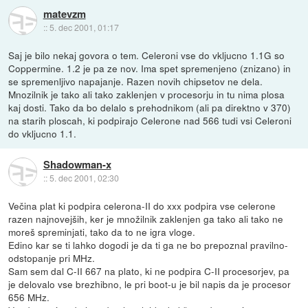
matevzm
::
5. dec 2001, 01:17
Saj je bilo nekaj govora o tem. Celeroni vse do vkljucno 1.1G so
Coppermine. 1.2 je pa ze nov. Ima spet spremenjeno (znizano) in
se spremenljivo napajanje. Razen novih chipsetov ne dela.
Mnozilnik je tako ali tako zaklenjen v procesorju in tu nima plosa
kaj dosti. Tako da bo delalo s prehodnikom (ali pa direktno v 370)
na starih ploscah, ki podpirajo Celerone nad 566 tudi vsi Celeroni
do vkljucno 1.1.
Shadowman-x
::
5. dec 2001, 02:30
Večina plat ki podpira celerona-II do xxx podpira vse celerone
razen najnovejših, ker je množilnik zaklenjen ga tako ali tako ne
moreš spreminjati, tako da to ne igra vloge.
Edino kar se ti lahko dogodi je da ti ga ne bo prepoznal pravilno-
odstopanje pri MHz.
Sam sem dal C-II 667 na plato, ki ne podpira C-II procesorjev, pa
je delovalo vse brezhibno, le pri boot-u je bil napis da je procesor
656 MHz.