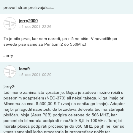
preveri stran proizvajalca...
jerry2000
::
4. dec 2001, 22:26
To je bilo prvo, kar sem naredi, pa nič ne piše. V navodilih pa
seveda piše samo za Pentium 2 do 550Mhz!
Jerry
faca9
::
5. dec 2001, 00:20
jerry2:
tudi mene zanima isto vprašanje. Bojda je zadevo možno rešiti s
posebnim adapterjem (NEO-370) ali nekaj takega, ki ga imajo pri
Mlacomu za cca. 8.500,00 SIT (vsaj na ceniku ga imajo). Adapter
naj bi prilagodil napetosti, da bi zadeva delovala tudi na starejših
ploščah. Moja (Asus P2B) podpira celerone do 566 MHZ, kar
pomeni da bi morala podpirati množilnik 8,5 in 100MHz. Torej bi
morala plošča podpirati procesorje do 850 MHz, pa jih ne, ker so
vmes zamenjali jedro procesorja in razporeditev nožic ter