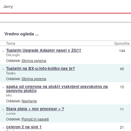
Jerry
Vredno ogleda ...
Tema
Sporočila
»
Tualatin Upgrade Adapter nasel v ZG!!!
144
DeLonghi
Oddelek:
Strojna oprema
»
Tualatin na BX-u:info-koliko nas je?
45
Spajky
Oddelek:
Strojna oprema
»
spaka od celerona na plošči vtaknjeni pravokotno na
15
osnovno ploščo
kihc
Oddelek:
Navijanje
»
Stara plata + nov procesor = ?
11
zumes
Oddelek:
Pomoč in nasveti
»
celeron 2 na slot 1
21