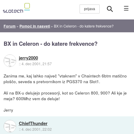
☰
Forum
»
Pomoč in nasveti
»
BX in Celeron - do katere frekvence?
BX in Celeron - do katere frekvence?
jerry2000
::
4. dec 2001, 21:57
Zanima me, kaj lahko največ "vtaknem" v Chaintech 6btm matično
ploščo, seveda s pretvornikom iz PGS370 na Slot1.
Ali na BX-u delujejo procesorji, kot so Celeron 800, 900? Ali kje je
meja? 600Mhz vem da deluje!
Jerry
ChiefThunder
::
4. dec 2001, 22:02