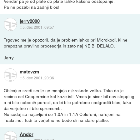
Vendar pa je od plate do plate lahko kakšno odstopanje.
Pa ne pozabi na zadnji bios!
jerry2000
::
5. dec 2001, 09:57
Trgovec me je opozoril, da je problem lahko pri Microkodi, ki ne
prepozna pravilno procesorja in zato naj NE BI DELALO.
Jerry
matevzm
::
5. dec 2001, 20:36
Obicajno sredi serije ne menjajo mikrokode veliko. Tako da je
recimo cel Coppermine kot kaze isti. Vmes je sicer bil nov stepping,
a ni bilo nobenih porocil, da bi bilo potrebno nadgraditi bios, tako
da verjetno ni bilo sprememb.
No sedaj so najavljeni se 1.0A in 1.1A Celeroni, narejeni na
Tualatinu. Tudi te verjetno ne bodo sli na stare platke.
Andor