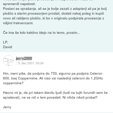
spremenili napetosti.
Postavi se vprašanje, ali se je bolje zezati z adapterji ali pa je bolj
ploščo s starim procesorjem prodati, dodati nekaj poleg in kupiti
novo ali rabljeno ploščo, ki bo v originalu podpirala procesorje z
višjimi frekvencami.
Če ima še kdo kakšno idejo na to temo, prosim...
LP,
David
jerry2000
::
5. dec 2001, 00:34
Hm, meni piše, da podpira do 733, sigurno pa podpira Celeron
600, toej Coppermine. Ali niso vsi naslednji celeroni do 1.2GHz
coppermine?
Hecno mi je, da pri takem številu ljudi (tudi na tujih forumih sem že
spraševal), ne ve nič o tem povedati. Ni nihče nikoli probal?
Jerry