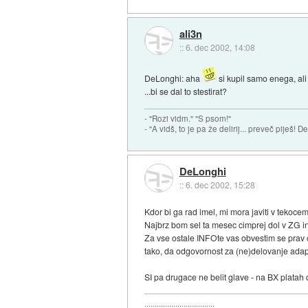
ali3n
::
6. dec 2002, 14:08
DeLonghi: aha
si kupil samo enega, ali 
...bi se dal to stestirat?
- "Rozi vidm." "S psom!"
- "A vidš, to je pa že delirij... preveč piješ! 
DeLonghi
::
6. dec 2002, 15:28
Kdor bi ga rad imel, mi mora javiti v tekocem 
Najbrz bom sel ta mesec cimprej dol v ZG in 
Za vse ostale INFOte vas obvestim se prav ca
tako, da odgovornost za (ne)delovanje adap
SI pa drugace ne belit glave - na BX platah 
..................................