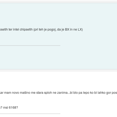
etih ter intel chipsetih (pri teh je pogoj, da je BX in ne LX)
ar mam novo mašino me stara sploh ne zanima...bi blo pa lepo ko bi lahko gor po
ta? msi 6168?