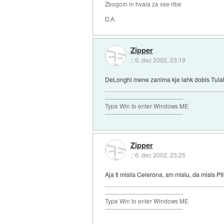
Zbogom in hvala za vse ribe
D.A.
Zipper
::
6. dec 2002, 23:19
DeLonghi mene zanima kje lahk dobis Tulat
---------------------------------------
Type Win to enter Windows ME
---------------------------------------
Zipper
::
6. dec 2002, 23:25
Aja ti mislis Celerona, sm mislu, da misls PIII
---------------------------------------
Type Win to enter Windows ME
---------------------------------------