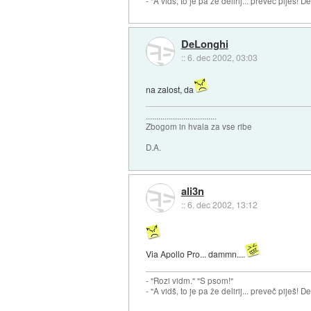
- "A vidš, to je pa že delirij... preveč piješ! 
DeLonghi
::
6. dec 2002, 03:03
na zalost, da
..................................
Zbogom in hvala za vse ribe
D.A.
ali3n
::
6. dec 2002, 13:12
Via Apollo Pro... dammn....
- "Rozi vidm." "S psom!"
- "A vidš, to je pa že delirij... preveč piješ! 