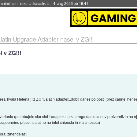
eto za večkratno uporabo
::
4. avg 2026 ob 19:41
latin Upgrade Adapter nasel v ZG!!!
 v ZG!!!
eres, hvala Helena!) iz ZG tualatin adapter...dobil danes po posti (brez carine, he
.
varianta (potrebujete star slot1 adapter, na katerega daste ta nov pretvornik in na nj
oppermine proce, tualatine na intel chipestu in via chipsetu)
ral ziher delati!