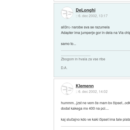
DeLonghi
::
6. dec 2002, 13:17
ali3n> narobe sva se razumela
Adapter ima jumperje gor in dela na Via chips
samo to...
..................................
Zbogom in hvala za vse ribe
D.A.
Klemenn
::
6. dec 2002, 14:02
hummm...jzst ne vem če mam bx čipset...odk
dodal kakega mx 400 na pci....
kaj slučajno kdo ve kaki čipset ima tale pla