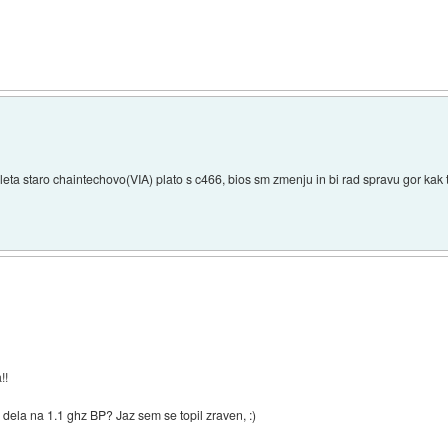
eta staro chaintechovo(VIA) plato s c466, bios sm zmenju in bi rad spravu gor kak 
!!
ta dela na 1.1 ghz BP? Jaz sem se topil zraven, :)