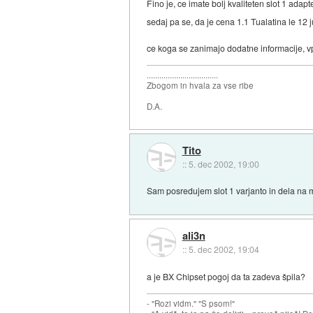
Fino je, ce imate bolj kvaliteten slot 1 ada
sedaj pa se, da je cena 1.1 Tualatina le 12 
ce koga se zanimajo dodatne informacije, v
..................................
Zbogom in hvala za vse ribe
D.A.
Tito
::
5. dec 2002, 19:00
Sam posredujem slot 1 varjanto in dela na m
ali3n
::
5. dec 2002, 19:04
a je BX Chipset pogoj da ta zadeva špila?
- "Rozi vidm." "S psom!"