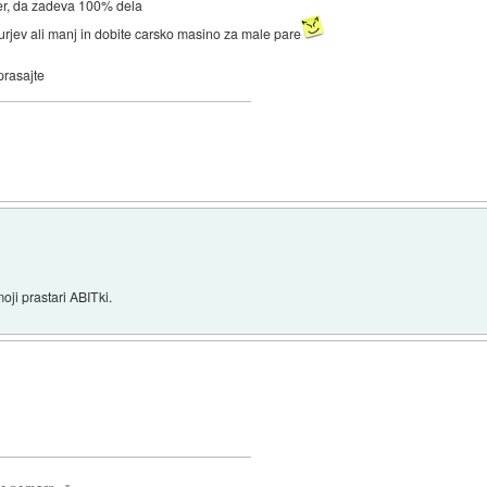
pter, da zadeva 100% dela
jurjev ali manj in dobite carsko masino za male pare
prasajte
oji prastari ABITki.