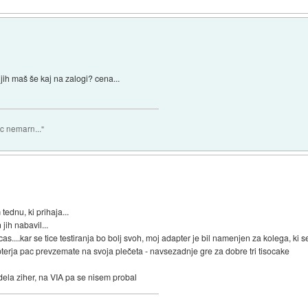
jih maš še kaj na zalogi? cena...
Dec nemarn..."
tednu, ki prihaja...
jih nabavil...
s....kar se tice testiranja bo bolj svoh, moj adapter je bil namenjen za kolega, ki
terja pac prevzemate na svoja plečeta - navsezadnje gre za dobre tri tisocake
dela ziher, na VIA pa se nisem probal