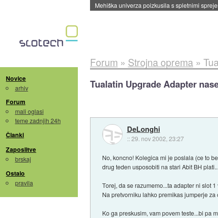
Evropska vesoljska agencija razvija svojo rak
Forum
»
Strojna oprema
»
Tua
Novice
Tualatin Upgrade Adapter nasel
arhiv
Forum
mali oglasi
teme zadnjih 24h
DeLonghi
Članki
::
29. nov 2002, 23:27
Zaposlitve
No, koncno! Kolegica mi je poslala (ce to b
brskaj
drug teden usposobiti na stari Abit BH plati..
Ostalo
pravila
Torej, da se razumemo...ta adapter ni slot 1 
Na pretvorniku lahko premikas jumperje za c
Ko ga preskusim, vam povem teste...bi pa mo