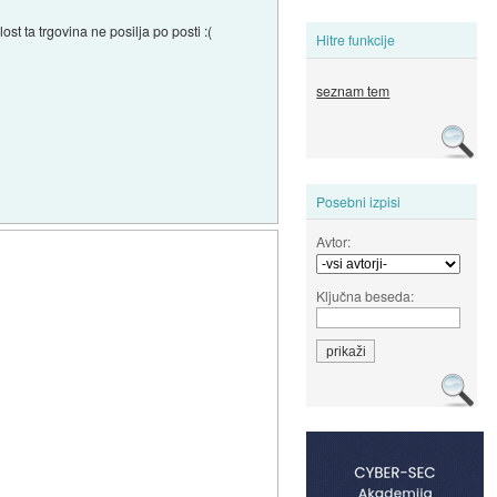
st ta trgovina ne posilja po posti :(
Hitre funkcije
seznam tem
Posebni izpisi
Avtor:
Ključna beseda: