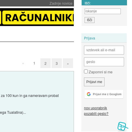
Išči:
Zadnje novice
Prijava
«
1
2
3
»
Zapomni si me
he) za 100 kun in ga nameravam probat
nov uporabnik
ega Tualatina)...
pozabili geslo?