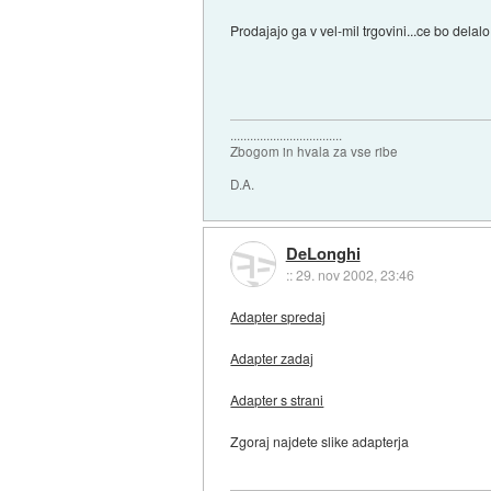
Prodajajo ga v vel-mil trgovini...ce bo delal
..................................
Zbogom in hvala za vse ribe
D.A.
DeLonghi
::
29. nov 2002, 23:46
Adapter spredaj
Adapter zadaj
Adapter s strani
Zgoraj najdete slike adapterja