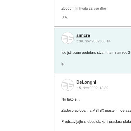
..................................
Zbogom in hvala za vse ribe
D.A.
simcre
::
30. nov 2002, 00:14
tud jst iscem podobno stvar imam namrec 3 l
lp
DeLonghi
::
5. dec 2002, 18:30
No takole....
Zadevo sprobal na MSI BX master in delaaa
Predstavljajte si obcutek, ko ti prastara pla